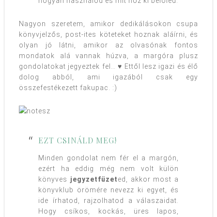
hogyan használod és mit hoz ki belőled.
Nagyon szeretem, amikor dedikálásokon csupa
könyvjelzős, post-ites köteteket hoznak aláírni, és
olyan jó látni, amikor az olvasónak fontos
mondatok alá vannak húzva, a margóra plusz
gondolatokat jegyeztek fel… ♥ Ettől lesz igazi és élő
dolog abból, ami igazából csak egy
összefestékezett fakupac. :)
EZT CSINÁLD MEG!
Minden gondolat nem fér el a margón,
ezért ha eddig még nem volt külön
könyves
jegyzetfüzet
ed, akkor most a
könyvklub örömére nevezz ki egyet, és
ide írhatod, rajzolhatod a válaszaidat.
Hogy csíkos, kockás, üres lapos,