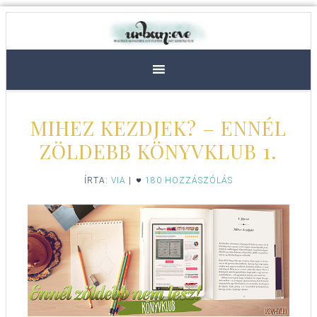
MIHEZ KEZDJEK? – ENNÉL
ZÖLDEBB KÖNYVKLUB 1.
ÍRTA:
VIA
|
180 HOZZÁSZÓLÁS