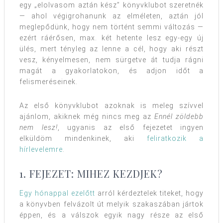
egy „elolvasom aztán kész” könyvklubot szeretnék
— ahol végigrohanunk az elméleten, aztán jól
meglepődünk, hogy nem történt semmi változás —
ezért ráérősen, max. két hetente lesz egy-egy új
ülés, mert tényleg az lenne a cél, hogy aki részt
vesz, kényelmesen, nem sürgetve át tudja rágni
magát a gyakorlatokon, és adjon időt a
felismeréseinek.
Az első könyvklubot azoknak is meleg szívvel
ajánlom, akiknek még nincs meg az
Ennél zöldebb
nem lesz!
, ugyanis az első fejezetet ingyen
elküldöm mindenkinek, aki
feliratkozik a
hírlevelemre
.
1. FEJEZET: MIHEZ KEZDJEK?
Egy hónappal ezelőtt
arról kérdeztelek titeket, hogy
a könyvben felvázolt út melyik szakaszában jártok
éppen, és a válszok egyik nagy része az első