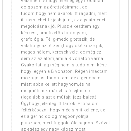
valamiért. Amúgy jelenleg egy irodában
dolgozom az érettségimmel, de
tudom,hogy nem akarok itt ragadni, mert
itt nem lehet feljebb jutni, ez egy átmeneti
megoldásnak jó. Plusz elkezdtem egy
képzést, ami fizetős tanfolyam,
grafológia. Félig-meddig tetszik, de
valahogy azt érzem,hogy oké kifizetjük,
megcsinálom, keresek vele, de még ez
sem az az álom,ami a B vonaton várna.
Gyakorlatilag még nem is tudom,mi kéne
hogy legyen a B vonaton. Régen imádtam
mozogni is, táncoltam, de a gerincem
miatt abba kellett hagynom,és ha
megműtenek már el is felejthetem
(legalábbis azt a műfajt: jazz-balett).
Úgyhogy jelenleg itt tartok. Próbálom
feltérképezni, hogy mégis mit kellene, de
ez a gerinc dolog megbonyolítja
pluszban, mert függök tőle sajnos. Szóval
az egész egy nagy káosz most.