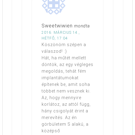
Sweetwiwien
mondta
2016. MÁRCIUS 14.,
HÉTFŐ, 17:04
Köszönöm szépen a
válaszod! :)
Hát, ha műtét mellett
döntök, az egy végleges
megoldás, tehát fém
implantátumokat
építenek be, amit soha
többet nem vesznek ki.
Az, hogy mennyire
korlátoz, az attól függ,
hány csigolyát érint a
merevítés. Az én
görbületem S alakú, a
középső