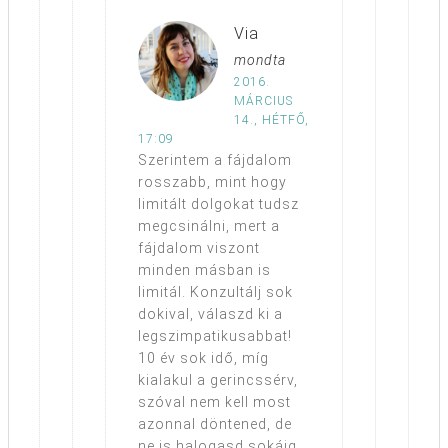
Via
mondta
2016.
MÁRCIUS
14., HÉTFŐ,
17:09
Szerintem a fájdalom
rosszabb, mint hogy
limitált dolgokat tudsz
megcsinálni, mert a
fájdalom viszont
minden másban is
limitál. Konzultálj sok
dokival, válaszd ki a
legszimpatikusabbat!
10 év sok idő, míg
kialakul a gerincssérv,
szóval nem kell most
azonnal döntened, de
ne is halogasd sokáig.