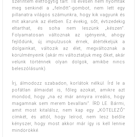
szerintem életfogytig tart. 18 évesen nem nyomták
meg senkinél a „felnőtt”-gombot, nem lett egy
pillanatra világos számunkra, hogy kik vagyunk és
mit akarunk az életben. Ez évekig, sőt, évtizedekig
eltarthat, és soha nem leszünk „készen”.
Folyamatosan változnak az igényeink, ahogy
fejlődünk, új impulzusok érnek, átértékeljük a
dolgainkat, változik az élet, megváltoznak a
körülményeink (akár mi változtatjuk meg őket, akár
velünk történnek olyan dolgok, amikbe nincs
beleszólásunk).
Írj, álmodozz szabadon, korlátok nélkül. Írd le a
pofátlan álmaidat is, főleg azokat, amikre azt
mondod, hogy „na ez már annyira irreális, hogy
magamnak sem merem bevallani”. ÍRD LE. Bármi,
amit most kitalálsz, nem kap egy „KÖTELEZŐ”
címkét, és attól, hogy leírod, nem lesz belőle
kényszer, hogy most akkor már így is kell lennie
mindörökké.