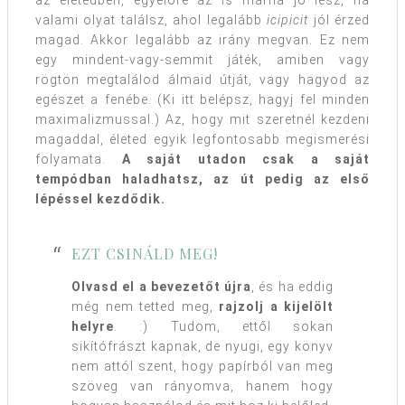
az életedben, egyelőre az is marha jó lesz, ha
valami olyat találsz, ahol legalább
icipicit
jól érzed
magad. Akkor legalább az irány megvan. Ez nem
egy mindent-vagy-semmit játék, amiben vagy
rögtön megtalálod álmaid útját, vagy hagyod az
egészet a fenébe. (Ki itt belépsz, hagyj fel minden
maximalizmussal.) Az, hogy mit szeretnél kezdeni
magaddal, életed egyik legfontosabb megismerési
folyamata.
A saját utadon csak a saját
tempódban haladhatsz, az út pedig az első
lépéssel kezdődik.
EZT CSINÁLD MEG!
Olvasd el a bevezetőt újra
, és ha eddig
még nem tetted meg,
rajzolj a kijelölt
helyre
. :) Tudom, ettől sokan
sikítófrászt kapnak, de nyugi, egy könyv
nem attól szent, hogy papírból van meg
szöveg van rányomva, hanem hogy