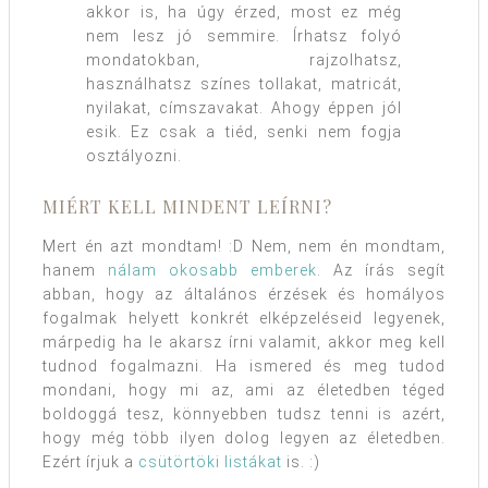
akkor is, ha úgy érzed, most ez még
nem lesz jó semmire. Írhatsz folyó
mondatokban, rajzolhatsz,
használhatsz színes tollakat, matricát,
nyilakat, címszavakat. Ahogy éppen jól
esik. Ez csak a tiéd, senki nem fogja
osztályozni.
MIÉRT KELL MINDENT LEÍRNI?
Mert én azt mondtam! :D Nem, nem én mondtam,
hanem
nálam okosabb emberek
. Az írás segít
abban, hogy az általános érzések és homályos
fogalmak helyett konkrét elképzeléseid legyenek,
márpedig ha le akarsz írni valamit, akkor meg kell
tudnod fogalmazni. Ha ismered és meg tudod
mondani, hogy mi az, ami az életedben téged
boldoggá tesz, könnyebben tudsz tenni is azért,
hogy még több ilyen dolog legyen az életedben.
Ezért írjuk a
csütörtöki listákat
is. :)