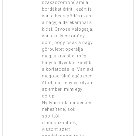
szakaszomon( ami a
bordákat érinti, ezért is
van a becsípődés) van
a nagy, a derekamnál a
kicsi. Orvosa válogatja,
van aki ilyenkor úgy
dönt, hogy csak a nagy
görbületet operálja
meg, a kisebbet még
hagyja. Ilyenkor kisebb
a korlátozás is. Van aki
megoperálná egészben.
Attól már tényleg olyan
az ember, mint egy
cölöp.
Nyilván sok mindenben
nehezítene, sok
sporttól
elbúcsúzhatnék,
viszont azért