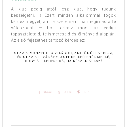
A klub pedig attól lesz klub, hogy tudunk
beszélgetni. :) Ezért minden alkalommal fogok
kérdezni egyet, amire szeretném, ha megírnád a te
válaszodat — hol tartasz most az eddigi
tapasztalataid, felismeréseid és élményeid alapján.
Az első fejezethez tartozó kérdés ez:
MI AZ A-VONATOD, A VILÁGOD, AMIBŐL ÚTRAKELSZ,
ÉS MI AZ A B-VÁGÁNY, AMIT FELÉPÍTENÉL MELLÉ,
HOGY ÁTLÉPHESS RÁ, HA KÉSZEN ÁLLSZ?
Share
Share
Pin