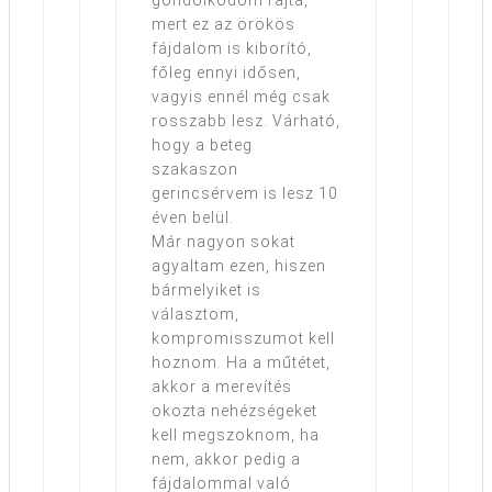
gondolkodom rajta,
mert ez az örökös
fájdalom is kiborító,
főleg ennyi idősen,
vagyis ennél még csak
rosszabb lesz. Várható,
hogy a beteg
szakaszon
gerincsérvem is lesz 10
éven belül.
Már nagyon sokat
agyaltam ezen, hiszen
bármelyiket is
választom,
kompromisszumot kell
hoznom. Ha a műtétet,
akkor a merevítés
okozta nehézségeket
kell megszoknom, ha
nem, akkor pedig a
fájdalommal való