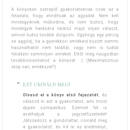
A könyvben szereplő gyakorlatoknak csak az a
feladata, hogy elindítsák az agyadat. Nem kell
mindegyiknek működnie, és nem biztos, hogy
mindegyik hatására találsz majd olyan választ,
amivel tudsz tovább dolgozni. Úgyhogy egy percig
se aggódj, ha a gyerekkori emlékeid között semmi
használhatót nem találtál, vagy nem is tudtál
felidézni semmilyen emléket. Ettől még nyugodtan
továbbolvashatod a könyvet. :) (Maximalizmus
stop van, emlékszel?)
EZT CSINÁLD MEG!
Olvasd el a könyv első fejezetét
, és
válaszd ki azt a gyakorlatot, ami most
éppen szimpatikus. Ezennel fel is
avathatjuk a jegyzetfüzetedet!
Játszadozz a gondolattal, csináld meg
a gyakorlatot, és írd le az eredményt,