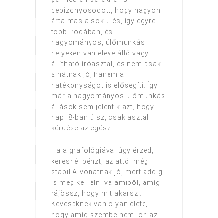
bebizonyosodott, hogy nagyon
ártalmas a sok ülés, így egyre
több irodában, és
hagyományos, ülőmunkás
helyeken van eleve álló vagy
állítható íróasztal, és nem csak
a hátnak jó, hanem a
hatékonyságot is elősegíti. Így
már a hagyományos ülőmunkás
állások sem jelentik azt, hogy
napi 8-ban ülsz, csak asztal
kérdése az egész.
Ha a grafológiával úgy érzed,
keresnél pénzt, az attól még
stabil A-vonatnak jó, mert addig
is meg kell élni valamiből, amíg
rájössz, hogy mit akarsz…
Keveseknek van olyan élete,
hogy amíg szembe nem jön az