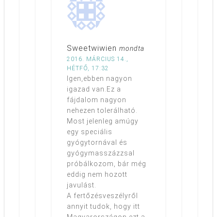
Sweetwiwien
mondta
2016. MÁRCIUS 14.,
HÉTFŐ, 17:32
Igen,ebben nagyon
igazad van.Ez a
fájdalom nagyon
nehezen tolerálható.
Most jelenleg amúgy
egy speciális
gyógytornával és
gyógymasszázzsal
próbálkozom, bár még
eddig nem hozott
javulást.
A fertőzésveszélyről
annyit tudok, hogy itt