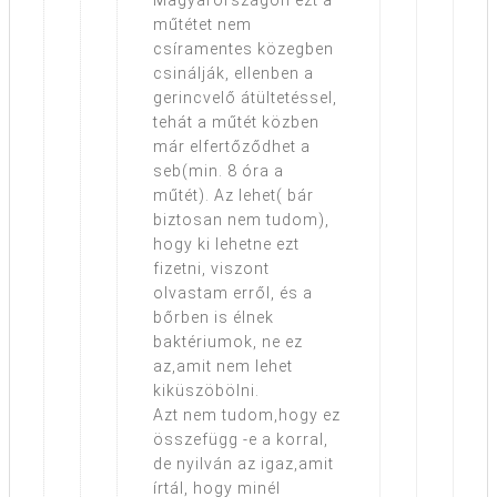
Magyarországon ezt a
műtétet nem
csíramentes közegben
csinálják, ellenben a
gerincvelő átültetéssel,
tehát a műtét közben
már elfertőződhet a
seb(min. 8 óra a
műtét). Az lehet( bár
biztosan nem tudom),
hogy ki lehetne ezt
fizetni, viszont
olvastam erről, és a
bőrben is élnek
baktériumok, ne ez
az,amit nem lehet
kiküszöbölni.
Azt nem tudom,hogy ez
összefügg -e a korral,
de nyilván az igaz,amit
írtál, hogy minél