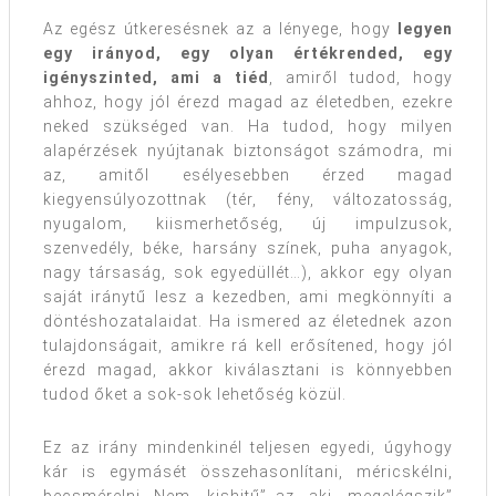
Az egész útkeresésnek az a lényege, hogy
legyen
egy irányod, egy olyan értékrended, egy
igényszinted, ami a tiéd
, amiről tudod, hogy
ahhoz, hogy jól érezd magad az életedben, ezekre
neked szükséged van. Ha tudod, hogy milyen
alapérzések nyújtanak biztonságot számodra, mi
az, amitől esélyesebben érzed magad
kiegyensúlyozottnak (tér, fény, változatosság,
nyugalom, kiismerhetőség, új impulzusok,
szenvedély, béke, harsány színek, puha anyagok,
nagy társaság, sok egyedüllét…), akkor egy olyan
saját iránytű lesz a kezedben, ami megkönnyíti a
döntéshozatalaidat. Ha ismered az életednek azon
tulajdonságait, amikre rá kell erősítened, hogy jól
érezd magad, akkor kiválasztani is könnyebben
tudod őket a sok-sok lehetőség közül.
Ez az irány mindenkinél teljesen egyedi, úgyhogy
kár is egymásét összehasonlítani, méricskélni,