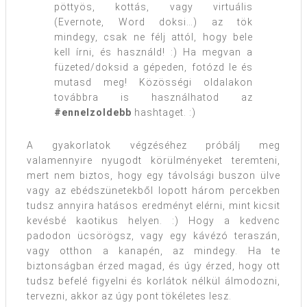
pöttyös, kottás, vagy virtuális
(Evernote, Word doksi…) az tök
mindegy, csak ne félj attól, hogy bele
kell írni, és használd! :) Ha megvan a
füzeted/doksid a gépeden, fotózd le és
mutasd meg! Közösségi oldalakon
továbbra is használhatod az
#ennelzoldebb
hashtaget. :)
A gyakorlatok végzéséhez próbálj meg
valamennyire nyugodt körülményeket teremteni,
mert nem biztos, hogy egy távolsági buszon ülve
vagy az ebédszünetekből lopott három percekben
tudsz annyira hatásos eredményt elérni, mint kicsit
kevésbé kaotikus helyen. :) Hogy a kedvenc
padodon ücsörögsz, vagy egy kávézó teraszán,
vagy otthon a kanapén, az mindegy. Ha te
biztonságban érzed magad, és úgy érzed, hogy ott
tudsz befelé figyelni és korlátok nélkül álmodozni,
tervezni, akkor az úgy pont tökéletes lesz.