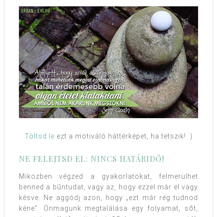
Töltsd le
ezt a motiváló háttérképet, ha tetszik! :)
NE FELEJTSD EL: NINCS HATÁRIDŐ!
Miközben végzed a gyakorlatokat, felmerülhet
benned a bűntudat, vagy az, hogy ezzel már el vagy
késve. Ne aggódj azon, hogy „ezt már rég tudnod
kéne”. Önmagunk megtalálása egy folyamat, sőt,