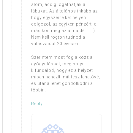
álom, addig lógathatják a
lábukat. Az általános inkább az,
hogy egyszerre két helyen
dolgozol, az egyiken pénzért, a
másikon meg az álmaidért… :)
Nem kell rögtön tudnod a
válaszaidat 20 évesen!
Szerintem most foglalkozz a
gyógyulással, meg hogy
kifundálod, hogy ez a helyzet
miben nehezít, mit tesz lehetővé,
és utána lehet gondolkodni a
többin.
Reply