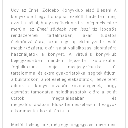
Üdv az Ennél Zöldebb Könyvklub első ülésén! A
könyvklubot egy hónappal ezelőtt hirdettem meg
azzal a céllal, hogy segítsek nektek még mélyebbre
merülni az
Ennél zöldebb nem lesz!
tíz lépcsős
rendszerének tartalmában, akár tudatos
életmódváltásra, akár egy új élethelyzettel való
megbirkózásra, akár saját vállalkozás alapítására
használjátok a könyvet. A virtuális könyvklub
bejegyzéseiben minden fejezettel külön-külön
foglalkozunk majd, megjegyzésekkel, új
tartalommal és extra gyakorlatokkal segítek átjutni
a buktatókon, ahol esetleg elakadtatok, illetve teret
adnok a könyv olvasói közösségének, hogy
egymást támogatva haladhassatok előre a saját
utatok megtalálásában és
megvalósításában. Plusz természetesen itt vagyok
a kommentek között én is. :)
Mielőtt beleugrunk, még egy megjegyzés: mivel nem