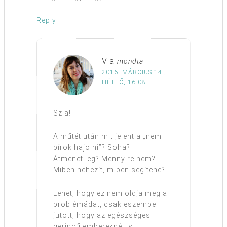
Reply
Via
mondta
2016. MÁRCIUS 14.,
HÉTFŐ, 16:08
Szia!
A műtét után mit jelent a „nem
bírok hajolni”? Soha?
Átmenetileg? Mennyire nem?
Miben nehezít, miben segítene?
Lehet, hogy ez nem oldja meg a
problémádat, csak eszembe
jutott, hogy az egészséges
gerincű embereknél is