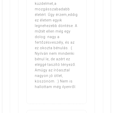
küzdelmet,a
mozgásszabadabb
életért. Úgy érzem,eddig
ez életem egyik
legnehezebb döntése. A
műtét ellen még egy
dolog: nagy a
fertőzésveszély, és az
ez okozta bénulás. :(
Nyilván nem mindenki
bénul le, de azért ez
eléggé taszító tényező.
Amúgy az íróasztal
nagyon jó ötlet,
köszönöm. :) Nem is
hallottam még ilyenről.