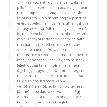
sminkes,kozmetikus, körmös szakma
például, bár ezekkel nem csak a gerincem
nem kompatibilis, rengeteg van belőle.
Ettől is tartok egyébként,hogy a pénzt és
energiát beleölném, de nem jutnék sehová.
Amúgy sokat őrlődtem az egyetem témán
is, majdnem közgazdász szakra mentem,
mivel spanyol kéttanos voltam, és adta
magát,mindenki oda ment, de én úgy
döntöttem nem erőszakolom bele
magam. Nem szeretem a matekot, nem is
megy csodásan. Néha úgy érzem, hogy
lehet jobban tettem volna, néha meg
úgy,hogy nagyon jól döntöttem,hogy nem
mentem. Érdekelt még a suliban a biológia
is, de sajnos herótom van a
vértől,műtétektől, hulláktól :D , így nem
járható út például az orvosi sem. Egy
csomó szakot átnéztem ahova biosz
kellene, de mindegyiket kiejtettem