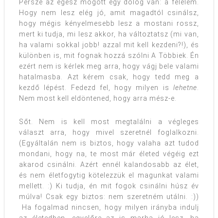
Persze az egész mögött egy dolog van: a félelem.
Hogy nem lesz elég jó, amit magadtól csinálsz,
hogy mégis kényelmesebb lesz a mostani rossz,
mert ki tudja, mi lesz akkor, ha változtatsz (mi van,
ha valami sokkal jobb! azzal mit kell kezdeni?!), és
különben is, mit fognak hozzá szólni A Többiek. Én
ezért nem is kérlek meg arra, hogy vágj bele valami
hatalmasba. Azt kérem csak, hogy tedd meg a
kezdő lépést. Fedezd fel, hogy milyen is
lehetne
.
Nem most kell eldöntened, hogy arra mész-e.
Sőt. Nem is kell most megtalálni a végleges
választ arra, hogy mivel szeretnél foglalkozni.
(Egyáltalán nem is biztos, hogy valaha azt tudod
mondani, hogy na, te most már életed végéig ezt
akarod csinálni. Azért ennél kalandosabb az élet,
és nem életfogytig kötelezzük el magunkat valami
mellett. :) Ki tudja, én mit fogok csinálni húsz év
múlva! Csak egy biztos: nem szeretném utálni. :))
Ha fogalmad nincsen, hogy milyen irányba indulj