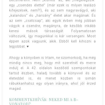
becsmérelni. Nem „kishitű” az, aki „megelégszik”
egy „csendes élettel” (már ezek is milyen lealázó
kifejezések, nem?!), és az sem nagyravágyó, aki
„kalandos” és „harsány” életet akar magának. És
az sem „csélcsap”, aki egyik évben még jobban
vágyik a csendre, magányra, de később inkább
keresi mások társaságát. Folyamatosan
változunk, így magunkkal is kár versengeni. Most
éppen azok vagyunk, akik. Ebből kell kihozni a
legjobbat. ♥
Ahogy a könyvben is írtam, ne szomorkodj, ha még
mindig nincs meg, hogy mit szeretnél és merre
indulj el. A 42. oldalon kezdődő szempontokat
tartsd észben, haladj tovább a könyvvel és az
életeddel is, és menet közben is simán
rábukkanhatsz egy olyan irányra, ahol jól érzed
magad.
KOMMENTKIHÍVÁS: NEKED MI A B-
VONATOD?