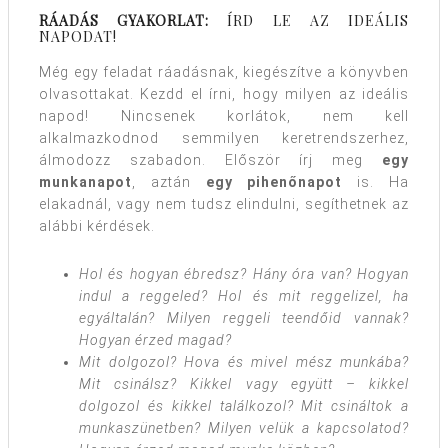
RÁADÁS GYAKORLAT:
ÍRD LE AZ IDEÁLIS
NAPODAT!
Még egy feladat ráadásnak, kiegészítve a könyvben
olvasottakat. Kezdd el írni, hogy milyen az ideális
napod! Nincsenek korlátok, nem kell
alkalmazkodnod semmilyen keretrendszerhez,
álmodozz szabadon. Először írj meg
egy
munkanapot
, aztán
egy pihenőnapot
is. Ha
elakadnál, vagy nem tudsz elindulni, segíthetnek az
alábbi kérdések.
Hol és hogyan ébredsz? Hány óra van? Hogyan
indul a reggeled? Hol és mit reggelizel, ha
egyáltalán? Milyen reggeli teendőid vannak?
Hogyan érzed magad?
Mit dolgozol? Hova és mivel mész munkába?
Mit csinálsz? Kikkel vagy együtt – kikkel
dolgozol és kikkel találkozol? Mit csináltok a
munkaszünetben? Milyen velük a kapcsolatod?