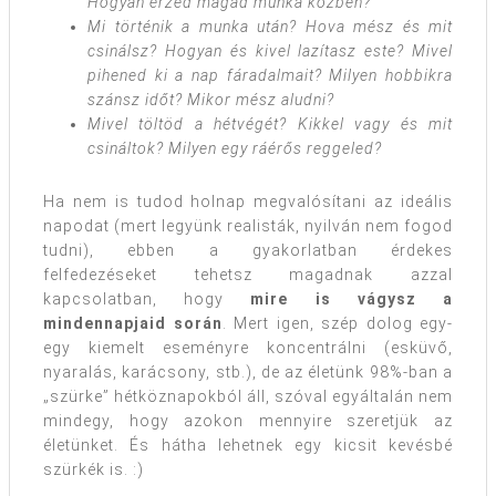
Hogyan érzed magad munka közben?
Mi történik a munka után? Hova mész és mit
csinálsz? Hogyan és kivel lazítasz este? Mivel
pihened ki a nap fáradalmait? Milyen hobbikra
szánsz időt? Mikor mész aludni?
Mivel töltöd a hétvégét? Kikkel vagy és mit
csináltok? Milyen egy ráérős reggeled?
Ha nem is tudod holnap megvalósítani az ideális
napodat (mert legyünk realisták, nyilván nem fogod
tudni), ebben a gyakorlatban érdekes
felfedezéseket tehetsz magadnak azzal
kapcsolatban, hogy
mire is vágysz a
mindennapjaid során
. Mert igen, szép dolog egy-
egy kiemelt eseményre koncentrálni (esküvő,
nyaralás, karácsony, stb.), de az életünk 98%-ban a
„szürke” hétköznapokból áll, szóval egyáltalán nem
mindegy, hogy azokon mennyire szeretjük az
életünket. És hátha lehetnek egy kicsit kevésbé
szürkék is. :)