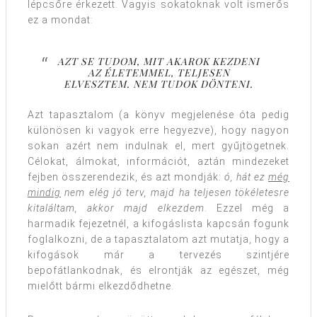
lépcsőre érkezett. Vagyis sokatoknak volt ismerős
ez a mondat:
AZT SE TUDOM, MIT AKAROK KEZDENI
AZ ÉLETEMMEL, TELJESEN
ELVESZTEM. NEM TUDOK DÖNTENI.
Azt tapasztalom (a könyv megjelenése óta pedig
különösen ki vagyok erre hegyezve), hogy nagyon
sokan azért nem indulnak el, mert gyűjtögetnek.
Célokat, álmokat, információt, aztán mindezeket
fejben összerendezik, és azt mondják:
ó, hát ez
még
mindig
nem elég jó terv, majd ha teljesen tökéletesre
kitaláltam, akkor majd elkezdem
. Ezzel még a
harmadik fejezetnél, a kifogáslista kapcsán fogunk
foglalkozni, de a tapasztalatom azt mutatja, hogy a
kifogások már a tervezés szintjére
bepofátlankodnak, és elrontják az egészet, még
mielőtt bármi elkezdődhetne.