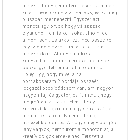
nehezíti, hogy gerincferdülésem van, nem
kicsi. Eleve bizonytalan vagyok, és ez még
pluszban megnehezíti. Egyszer azt
mondta egy orvos,hogy válasszak
olyat,ahol nem is kell sokat ülnöm, de
állnom sem. És akkor ezt még össze kell
egyeztetnem azzal, ami érdekel. Ez a
nehéz nekem. Ahogy haladok a
könyveddel, látom mi érdekel, de nehéz
összeegyeztetnem az állapotommal.
Főleg úgy, hogy mivel a bal
bordakosaram 2 bordája összeér,
idegszál becsípődésem van, ami nagyon-
nagyon fáj, és gyötör, és felmerült,hogy
megműtenek. Ez azt jelenti, hogy
kimerevítik a gerincem egy szakaszát, és
nem bírok hajolni. Na emiatt még
nehezebb a döntés. Amúgy én egy pörgős
lány vagyok, nem tűröm a monotóniát, a
kreatív dolgok érdekelnek. Tetszett a