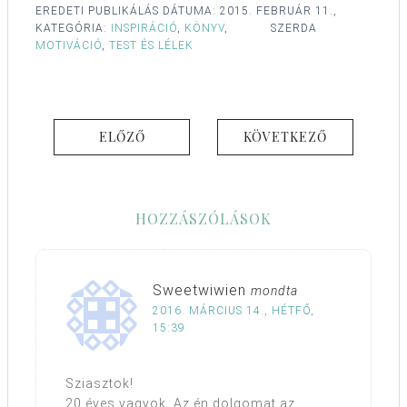
EREDETI PUBLIKÁLÁS DÁTUMA:
2015. FEBRUÁR 11.,
KATEGÓRIA:
INSPIRÁCIÓ
,
KÖNYV
,
SZERDA
MOTIVÁCIÓ
,
TEST ÉS LÉLEK
ELŐZŐ
KÖVETKEZŐ
HOZZÁSZÓLÁSOK
Sweetwiwien
mondta
2016. MÁRCIUS 14., HÉTFŐ,
15:39
Sziasztok!
20 éves vagyok. Az én dolgomat az