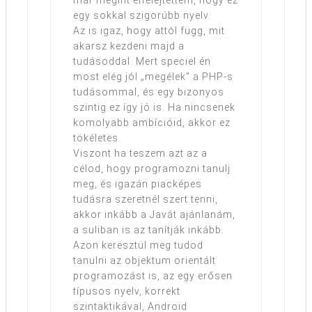
már megint elfelejtettem, hogy ez
egy sokkal szigorúbb nyelv.
Az is igaz, hogy attól függ, mit
akarsz kezdeni majd a
tudásoddal. Mert speciel én
most elég jól „megélek” a PHP-s
tudásommal, és egy bizonyos
szintig ez így jó is. Ha nincsenek
komolyabb ambícióid, akkor ez
tökéletes.
Viszont ha teszem azt az a
célod, hogy programozni tanulj
meg, és igazán piacképes
tudásra szeretnél szert tenni,
akkor inkább a Javát ajánlanám,
a suliban is az tanítják inkább.
Azon keresztül meg tudod
tanulni az objektum orientált
programozást is, az egy erősen
típusos nyelv, korrekt
szintaktikával, Android