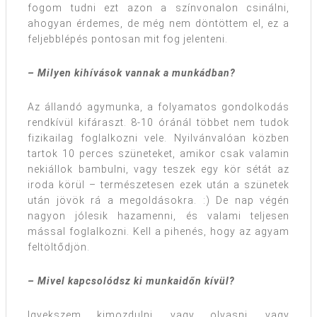
fogom tudni ezt azon a színvonalon csinálni,
ahogyan érdemes, de még nem döntöttem el, ez a
feljebblépés pontosan mit fog jelenteni.
– Milyen kihívások vannak a munkádban?
Az állandó agymunka, a folyamatos gondolkodás
rendkívül kifáraszt. 8-10 óránál többet nem tudok
fizikailag foglalkozni vele. Nyilvánvalóan közben
tartok 10 perces szüneteket, amikor csak valamin
nekiállok bambulni, vagy teszek egy kör sétát az
iroda körül – természetesen ezek után a szünetek
után jövök rá a megoldásokra. :) De nap végén
nagyon jólesik hazamenni, és valami teljesen
mással foglalkozni. Kell a pihenés, hogy az agyam
feltöltődjön.
– Mivel kapcsolódsz ki munkaidőn kívül?
Igyekszem kimozdulni, vagy olvasni, vagy