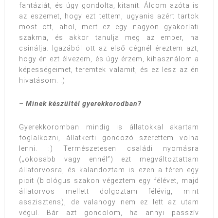
fantáziát, és úgy gondolta, kitanít. Áldom azóta is
az eszemet, hogy ezt tettem, ugyanis azért tartok
most ott, ahol, mert ez egy nagyon gyakorlati
szakma, és akkor tanulja meg az ember, ha
csinálja. Igazából ott az első cégnél éreztem azt,
hogy én ezt élvezem, és úgy érzem, kihasználom a
képességeimet, teremtek valamit, és ez lesz az én
hivatásom. :)
– Minek készültél gyerekkorodban?
Gyerekkoromban mindig is állatokkal akartam
foglalkozni, állatkerti gondozó szerettem volna
lenni. :) Természetesen családi nyomásra
(„okosabb vagy ennél”) ezt megváltoztattam
állatorvosra, és kalandoztam is ezen a téren egy
picit (biológus szakon végeztem egy félévet, majd
állatorvos mellett dolgoztam félévig, mint
asszisztens), de valahogy nem ez lett az utam
végül. Bár azt gondolom, ha annyi passzív