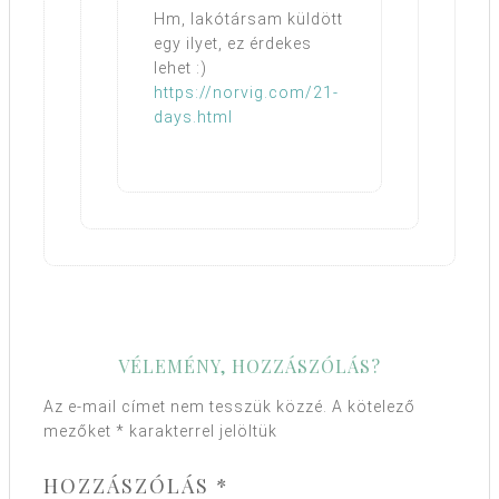
Hm, lakótársam küldött
egy ilyet, ez érdekes
lehet :)
https://norvig.com/21-
days.html
VÉLEMÉNY, HOZZÁSZÓLÁS?
Az e-mail címet nem tesszük közzé.
A kötelező
mezőket
*
karakterrel jelöltük
HOZZÁSZÓLÁS
*