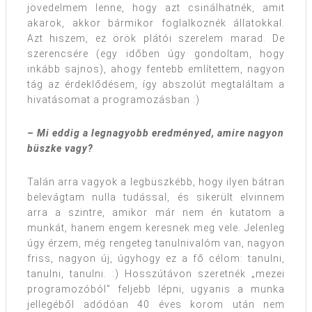
jövedelmem lenne, hogy azt csinálhatnék, amit
akarok, akkor bármikor foglalkoznék állatokkal.
Azt hiszem, ez örök plátói szerelem marad. De
szerencsére (egy időben úgy gondoltam, hogy
inkább sajnos), ahogy fentebb említettem, nagyon
tág az érdeklődésem, így abszolút megtaláltam a
hivatásomat a programozásban :)
– Mi eddig a legnagyobb eredményed, amire nagyon
büszke vagy?
Talán arra vagyok a legbüszkébb, hogy ilyen bátran
belevágtam nulla tudással, és sikerült elvinnem
arra a szintre, amikor már nem én kutatom a
munkát, hanem engem keresnek meg vele. Jelenleg
úgy érzem, még rengeteg tanulnivalóm van, nagyon
friss, nagyon új, úgyhogy ez a fő célom: tanulni,
tanulni, tanulni. :) Hosszútávon szeretnék „mezei
programozóból” feljebb lépni, ugyanis a munka
jellegéből adódóan 40 éves korom után nem