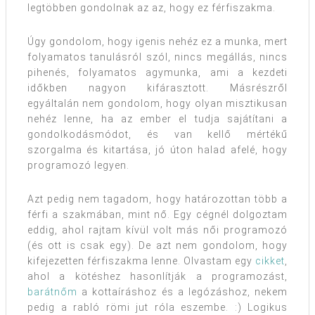
legtöbben gondolnak az az, hogy ez férfiszakma.
Úgy gondolom, hogy igenis nehéz ez a munka, mert
folyamatos tanulásról szól, nincs megállás, nincs
pihenés, folyamatos agymunka, ami a kezdeti
időkben nagyon kifárasztott. Másrészről
egyáltalán nem gondolom, hogy olyan misztikusan
nehéz lenne, ha az ember el tudja sajátítani a
gondolkodásmódot, és van kellő mértékű
szorgalma és kitartása, jó úton halad afelé, hogy
programozó legyen.
Azt pedig nem tagadom, hogy határozottan több a
férfi a szakmában, mint nő. Egy cégnél dolgoztam
eddig, ahol rajtam kívül volt más női programozó
(és ott is csak egy). De azt nem gondolom, hogy
kifejezetten férfiszakma lenne. Olvastam egy
cikket
,
ahol a kötéshez hasonlítják a programozást,
barátnőm
a kottaíráshoz és a legózáshoz, nekem
pedig a rabló römi jut róla eszembe. :) Logikus