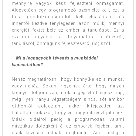
mennyire vagyok kész fejleszteni önmagamat.
Alapvetően egy programozó szemlélet kell, ezt a
fajta gondolkodásmódot kell elsajátítani, és
innentől kezdve ténylegesen azon múlik, mennyi
energiát fektet bele az ember a tanulásba. Ez a
szakma ugyanis a folyamatos fejlődésről,
tanulásról, önmagunk fejlesztéséről (is) szól.
– Mi a legnagyobb tévedés a munkáddal
kapcsolatban?
Nehéz meghatározni, hogy könnyű-e ez a munka,
vagy nehéz. Sokan irigyelnek érte, hogy milyen
könnyű dolgom van, ülök a gép előtt egész nap,
még ilyen irányú végzettségem sincs, sőt amikor
otthonról dolgoztam, akkor kifejezetten azt
hallottam sokszor, hogy én nagyobbrészt pihenek.
Másik oldalról pedig a programozás valami
misztikus dologként él az emberek fejében, amit
csak kevesen tudnak megtanulni. Amit pedig a