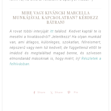
MIRE VAGY KIVÁNCSI MARCELLA
MUNKÁJÁVAL KAPCSOLATBAN? KÉRDEZZ
BÁTRAN!
A rovat többi interjúját
itt
találod. Kedvet kaptál te is
mesélni a hivatásodról? Jelentkezz! Ha olyan munkád
van, ami átlagos, különleges, szokatlan, félreismert,
népszerű vagy nem túl kedvelt, de függetlenül ettől te
imádod és megtaláltad magad benne, és szívesen
elmondanád másoknak is, hogy miért, írj!
Részletek a
felhívásban
.
Share
Share
Pin