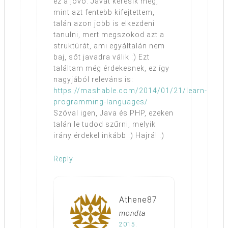
ez a jövő. Javát keresik még,
mint azt fentebb kifejtettem,
talán azon jobb is elkezdeni
tanulni, mert megszokod azt a
struktúrát, ami egyáltalán nem
baj, sőt javadra válik :) Ezt
találtam még érdekesnek, ez így
nagyjából releváns is:
https://mashable.com/2014/01/21/learn-
programming-languages/
Szóval igen, Java és PHP, ezeken
talán le tudod szűrni, melyik
irány érdekel inkább :) Hajrá! :)
Reply
Athene87
mondta
2015.