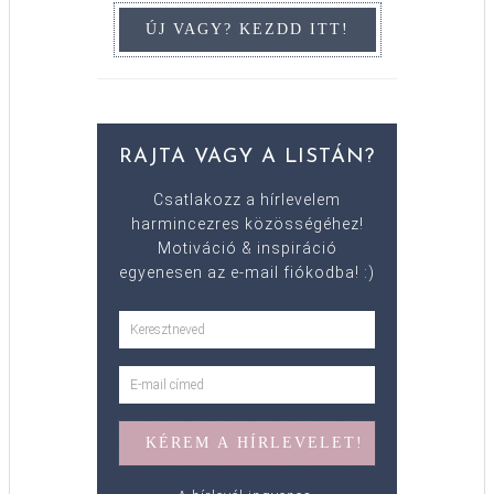
RAJTA VAGY A LISTÁN?
Csatlakozz a hírlevelem
harmincezres közösségéhez!
Motiváció & inspiráció
egyenesen az e-mail fiókodba! :)