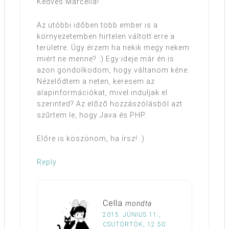
Kedves Marcella!
Az utóbbi időben több ember is a
környezetemben hirtelen váltott erre a
területre. Úgy érzem ha nekik megy nekem
miért ne menne? :) Egy ideje már én is
azon gondolkodom, hogy váltanom kéne.
Nézelődtem a neten, keresem az
alapinformációkat, mivel induljak el
szerinted? Az előző hozzászólásból azt
szűrtem le, hogy Java és PHP.
Előre is köszönöm, ha írsz! :)
Reply
Cella
mondta
2015. JÚNIUS 11.,
CSÜTÖRTÖK, 12:50