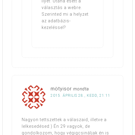
ilyet. Utána esett a
választás a webre.
Szerinted mi a helyzet
az adatbázis-
kezeléssel?
mötyisor
mondta
2015. ÁPRILIS 28., KEDD, 21:11
Nagyon tettszettek a válaszaid, illetve a
lelkesedésed:) Én 29 vagyok, de
gondolkozom, hogy végigcsináljak én is