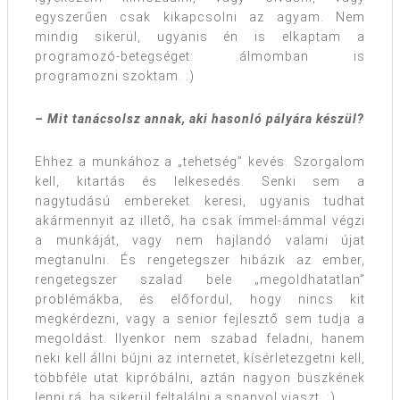
egyszerűen csak kikapcsolni az agyam. Nem
mindig sikerül, ugyanis én is elkaptam a
programozó-betegséget: álmomban is
programozni szoktam. :)
– Mit tanácsolsz annak, aki hasonló pályára készül?
Ehhez a munkához a „tehetség” kevés. Szorgalom
kell, kitartás és lelkesedés. Senki sem a
nagytudású embereket keresi, ugyanis tudhat
akármennyit az illető, ha csak ímmel-ámmal végzi
a munkáját, vagy nem hajlandó valami újat
megtanulni. És rengetegszer hibázik az ember,
rengetegszer szalad bele „megoldhatatlan”
problémákba, és előfordul, hogy nincs kit
megkérdezni, vagy a senior fejlesztő sem tudja a
megoldást. Ilyenkor nem szabad feladni, hanem
neki kell állni bújni az internetet, kísérletezgetni kell,
többféle utat kipróbálni, aztán nagyon büszkének
lenni rá, ha sikerül feltalálni a spanyol viaszt. :)