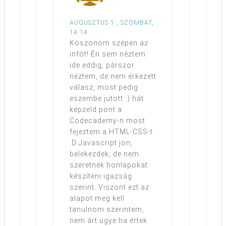
AUGUSZTUS 1., SZOMBAT,
14:14
Köszönöm szépen az
infót! Én sem néztem
ide eddig, párszor
néztem, de nem érkezett
válasz, most pedig
eszembe jutott :) hát
képzeld pont a
Codecademy-n most
fejeztem a HTML-CSS-t
:D Javascript jön,
belekezdek, de nem
szeretnék honlapokat
készíteni igazság
szerint. Viszont ezt az
alapot meg kell
tanulnom szerintem,
nem árt ugye ha értek