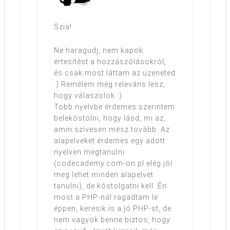
Szia!
Ne haragudj, nem kapok
értesítést a hozzászólásokról,
és csak most láttam az üzeneted
:) Remélem még releváns lesz,
hogy válaszolok :)
Több nyelvbe érdemes szerintem
belekóstolni, hogy lásd, mi az,
amin szívesen mész tovább. Az
alapelveket érdemes egy adott
nyelven megtanulni
(codecademy.com-on pl elég jól
meg lehet minden alapelvet
tanulni), de kóstolgatni kell. Én
most a PHP-nál ragadtam le
éppen, keresik is a jó PHP-st, de
nem vagyok benne biztos, hogy