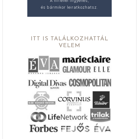
A hírlevél ingyenes,
és bármikor leiratkozhatsz.
ITT IS TALÁLKOZHATTÁL
VELEM