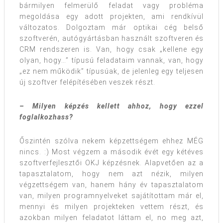
bármilyen felmerülő feladat vagy probléma
megoldása egy adott projekten, ami rendkívül
változatos. Dolgoztam már optikai cég belső
szoftverén, autógyártásban használt szoftveren és
CRM rendszeren is. Van, hogy csak „kellene egy
olyan, hogy…” típusú feladataim vannak, van, hogy
„ez nem működik” típusúak, de jelenleg egy teljesen
új szoftver felépítésében veszek részt.
– Milyen képzés kellett ahhoz, hogy ezzel
foglalkozhass?
Őszintén szólva nekem képzettségem ehhez MÉG
nincs. :) Most végzem a második évét egy kétéves
szoftverfejlesztői OKJ képzésnek. Alapvetően az a
tapasztalatom, hogy nem azt nézik, milyen
végzettségem van, hanem hány év tapasztalatom
van, milyen programnyelveket sajátítottam már el,
mennyi és milyen projekteken vettem részt, és
azokban milyen feladatot láttam el, no meg azt,