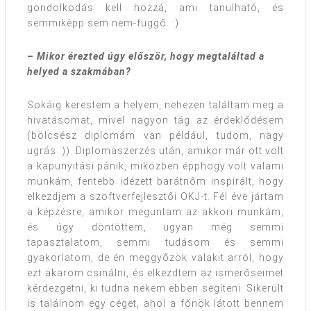
gondolkodás kell hozzá, ami tanulható, és
semmiképp sem nem-függő. :)
– Mikor érezted úgy először, hogy megtaláltad a
helyed a szakmában?
Sokáig kerestem a helyem, nehezen találtam meg a
hivatásomat, mivel nagyon tág az érdeklődésem
(bölcsész diplomám van például, tudom, nagy
ugrás :)). Diplomaszerzés után, amikor már ott volt
a kapunyitási pánik, miközben épphogy volt valami
munkám, fentebb idézett barátnőm inspirált, hogy
elkezdjem a szoftverfejlesztői OKJ-t. Fél éve jártam
a képzésre, amikor meguntam az akkori munkám,
és úgy döntöttem, ugyan még semmi
tapasztalatom, semmi tudásom és semmi
gyakorlatom, de én meggyőzök valakit arról, hogy
ezt akarom csinálni, és elkezdtem az ismerőseimet
kérdezgetni, ki tudna nekem ebben segíteni. Sikerült
is találnom egy céget, ahol a főnök látott bennem