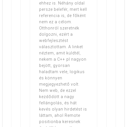
ehhez is. Néhány oldal
persze belefér, mert kell
referencia is, de főként
nem ez a célom.
Otthonról szeretnék
dolgozni, ezért a
webfejlesztést
választottam. A linket
néztem, amit küldtél,
nekem a C++ pl nagyon
bejött, gyorsan
haladtam vele, logikus
és könnyen
megjegyezhető volt.
Nem web, de ezzel
kezdődött a nagy
fellángolás, és hát
kevés olyan hirdetést is
láttam, ahol Remote
positionba keresnek