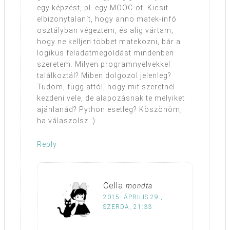
egy képzést, pl. egy MOOC-ot. Kicsit
elbizonytalanít, hogy anno matek-infó
osztályban végeztem, és alig vártam,
hogy ne kelljen többet matekozni, bár a
logikus feladatmegoldást mindenben
szeretem. Milyen programnyelvekkel
találkoztál? Miben dolgozol jelenleg?
Tudom, függ attól, hogy mit szeretnél
kezdeni vele, de alapozásnak te melyiket
ajánlanád? Python esetleg? Köszönöm,
ha válaszolsz :)
Reply
Cella
mondta
2015. ÁPRILIS 29.,
SZERDA, 21:33