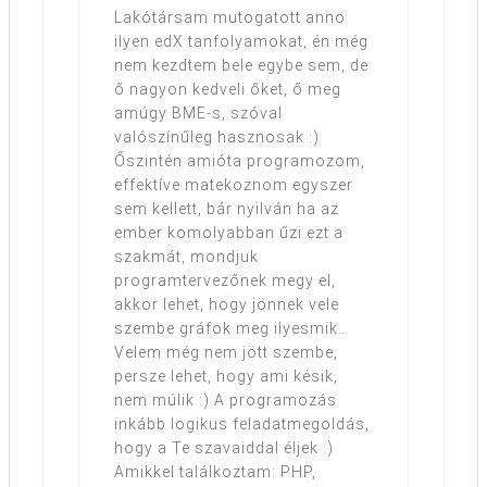
Lakótársam mutogatott anno
ilyen edX tanfolyamokat, én még
nem kezdtem bele egybe sem, de
ő nagyon kedveli őket, ő meg
amúgy BME-s, szóval
valószínűleg hasznosak :)
Őszintén amióta programozom,
effektíve matekoznom egyszer
sem kellett, bár nyilván ha az
ember komolyabban űzi ezt a
szakmát, mondjuk
programtervezőnek megy el,
akkor lehet, hogy jönnek vele
szembe gráfok meg ilyesmik…
Velem még nem jött szembe,
persze lehet, hogy ami késik,
nem múlik :) A programozás
inkább logikus feladatmegoldás,
hogy a Te szavaiddal éljek :)
Amikkel találkoztam: PHP,