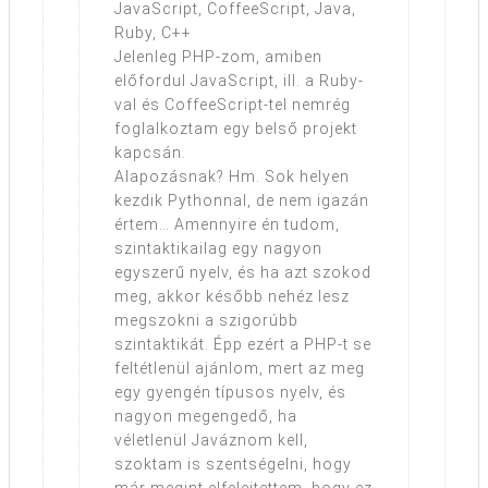
JavaScript, CoffeeScript, Java,
Ruby, C++
Jelenleg PHP-zom, amiben
előfordul JavaScript, ill. a Ruby-
val és CoffeeScript-tel nemrég
foglalkoztam egy belső projekt
kapcsán.
Alapozásnak? Hm. Sok helyen
kezdik Pythonnal, de nem igazán
értem… Amennyire én tudom,
szintaktikailag egy nagyon
egyszerű nyelv, és ha azt szokod
meg, akkor később nehéz lesz
megszokni a szigorúbb
szintaktikát. Épp ezért a PHP-t se
feltétlenül ajánlom, mert az meg
egy gyengén típusos nyelv, és
nagyon megengedő, ha
véletlenül Javáznom kell,
szoktam is szentségelni, hogy