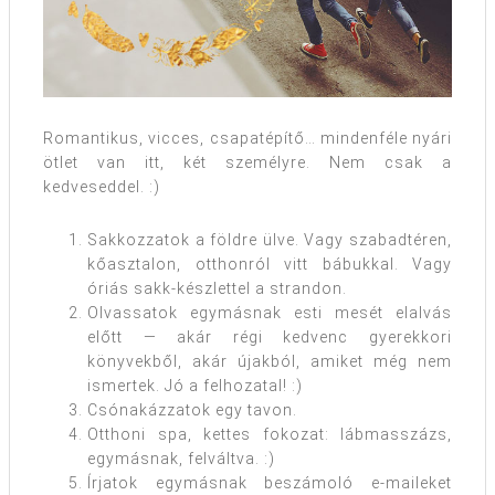
Romantikus, vicces, csapatépítő… mindenféle nyári
ötlet van itt, két személyre. Nem csak a
kedveseddel. :)
Sakkozzatok a földre ülve. Vagy szabadtéren,
kőasztalon, otthonról vitt bábukkal. Vagy
óriás sakk-készlettel a strandon.
Olvassatok egymásnak esti mesét elalvás
előtt — akár régi kedvenc gyerekkori
könyvekből, akár újakból, amiket még nem
ismertek. Jó a felhozatal! :)
Csónakázzatok egy tavon.
Otthoni spa, kettes fokozat: lábmasszázs,
egymásnak, felváltva. :)
Írjatok egymásnak beszámoló e-maileket