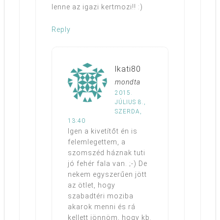
lenne az igazi kertmozi!! :)
Reply
lkati80
mondta
2015.
JÚLIUS 8.,
SZERDA,
13:40
Igen a kivetítőt én is
felemlegettem, a
szomszéd háznak tuti
jó fehér fala van. ;-) De
nekem egyszerűen jött
az ötlet, hogy
szabadtéri moziba
akarok menni és rá
kellett jönnöm, hogy kb.