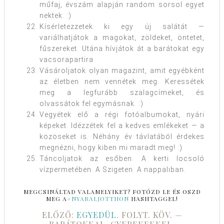
műfaj, évszám alapján random sorsol egyet
nektek. :)
Kísérletezzetek ki egy új salátát —
variálhatjátok a magokat, zöldeket, öntetet,
fűszereket. Utána hívjátok át a barátokat egy
vacsorapartira.
Vásároljatok olyan magazint, amit egyébként
az életben nem vennétek meg. Keressétek
meg a legfurább szalagcímeket, és
olvassátok fel egymásnak. :)
Vegyétek elő a régi fotóalbumokat, nyári
képeket. Idézzétek fel a kedves emlékeket — a
közöseket is. Néhány év távlatából érdekes
megnézni, hogy kiben mi maradt meg! :)
Táncoljatok az esőben. A kerti locsoló
vízpermetében. A Szigeten. A nappaliban.
MEGCSINÁLTAD VALAMELYIKET? FOTÓZD LE ÉS OSZD
MEG A
#NYARALJOTTHON
HASHTAGGEL!
ELŐZŐ:
EGYEDÜL
. FOLYT. KÖV. —