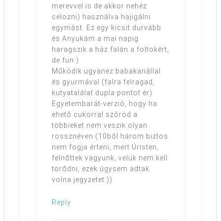
merevvel is de akkor nehéz
célozni) használva hajigálni
egymást. Ez egy kicsit durvább
és Anyukám a mai napig
haragszik a ház falán a foltokért,
de fun:)
Működik ugyanez babakanállal
és gyurmával (falra felragad,
kutyatalálat dupla pontot ér).
Egyetembarát-verzió, hogy ha
ehető cukorral szórod a
többieket nem veszik olyan
rossznéven (10ből három biztos
nem fogja érteni, mert Úristen,
felnőttek vagyunk, velük nem kell
törődni, ezek úgysem adtak
volna jegyzetet:))
Reply