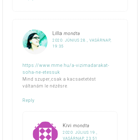
Lilla
mondta
2020. JÚNIUS 28., VASÁRNAP,
19:35
https://www.mme.hu/a-vizimadarakat-
soha-ne-etessuk
Mind szuper,csak a kacsaetetést
váltanám le nézêsre.
Reply
Kivi
mondta
2020. JÚLIUS 19.,
VASÁRNAP, 23:51