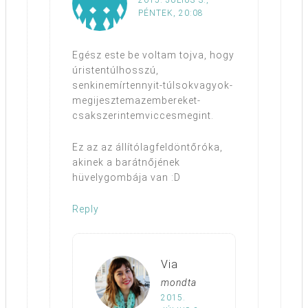
2015. JÚLIUS 3.,
PÉNTEK, 20:08
Egész este be voltam tojva, hogy
úristentúlhosszú,
senkinemírtennyit-túlsokvagyok-
megijesztemazembereket-
csakszerintemviccesmegint.
Ez az az állítólagfeldöntőróka,
akinek a barátnőjének
hüvelygombája van :D
Reply
Via
mondta
2015.