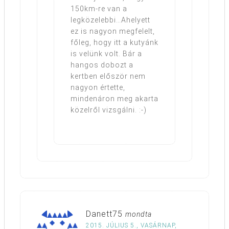
150km-re van a
legközelebbi…Ahelyett
ez is nagyon megfelelt,
főleg, hogy itt a kutyánk
is velünk volt. Bár a
hangos dobozt a
kertben először nem
nagyon értette,
mindenáron meg akarta
közelről vizsgálni. :-)
Danett75
mondta
2015. JÚLIUS 5., VASÁRNAP,