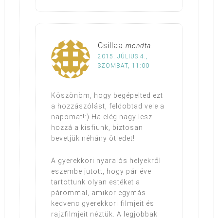
Csillaa
mondta
2015. JÚLIUS 4.,
SZOMBAT, 11:00
Köszönöm, hogy begépelted ezt
a hozzászólást, feldobtad vele a
napomat!:) Ha elég nagy lesz
hozzá a kisfiunk, biztosan
bevetjük néhány ötledet!
A gyerekkori nyaralós helyekről
eszembe jutott, hogy pár éve
tartottunk olyan estéket a
párommal, amikor egymás
kedvenc gyerekkori filmjeit és
rajzfilmjeit néztük. A legjobbak