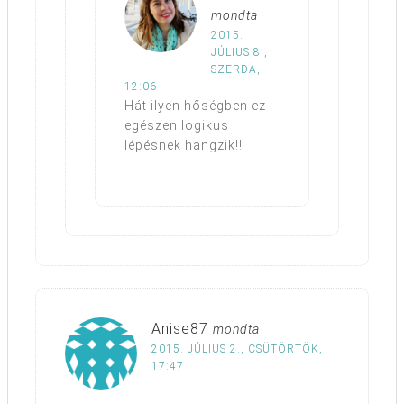
mondta
2015.
JÚLIUS 8.,
SZERDA,
12:06
Hát ilyen hőségben ez
egészen logikus
lépésnek hangzik!!
Anise87
mondta
2015. JÚLIUS 2., CSÜTÖRTÖK,
17:47