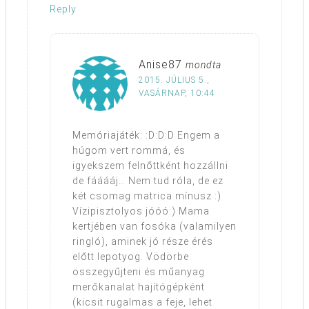
Reply
Anise87
mondta
2015. JÚLIUS 5.,
VASÁRNAP, 10:44
Memóriajáték: :D:D:D Engem a
húgom vert rommá, és
igyekszem felnőttként hozzállni
de fááááj… Nem tud róla, de ez
két csomag matrica mínusz :)
Vízipisztolyos jóóó:) Mama
kertjében van fosóka (valamilyen
ringló), aminek jó része érés
előtt lepotyog. Vödörbe
összegyűjteni és műanyag
merőkanalat hajítógépként
(kicsit rugalmas a feje, lehet