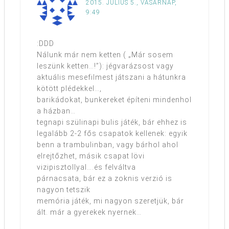
2015. JÚLIUS 5., VASÁRNAP,
9:49
:DDD
Nálunk már nem ketten ( „Már sosem
leszünk ketten…!”): jégvarázsost vagy
aktuális mesefilmest játszani a hátunkra
kötött plédekkel…,
barikádokat, bunkereket építeni mindenhol
a házban…
tegnapi szülinapi bulis játék, bár ehhez is
legalább 2-2 fős csapatok kellenek: egyik
benn a trambulinban, vagy bárhol ahol
elrejtőzhet, másik csapat lövi
vizipisztollyal….és felváltva
párnacsata, bár ez a zoknis verzió is
nagyon tetszik
memória játék, mi nagyon szeretjük, bár
ált. már a gyerekek nyernek…