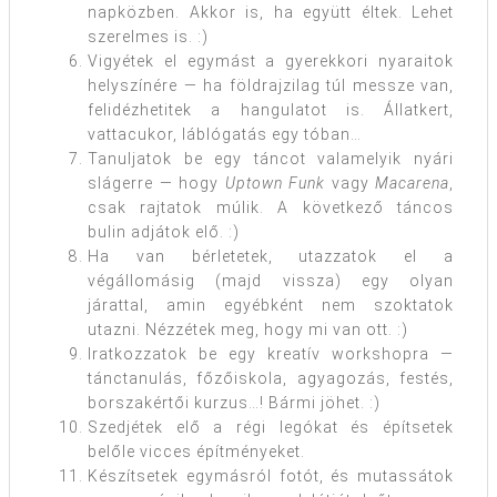
napközben. Akkor is, ha együtt éltek. Lehet
szerelmes is. :)
Vigyétek el egymást a gyerekkori nyaraitok
helyszínére — ha földrajzilag túl messze van,
felidézhetitek a hangulatot is. Állatkert,
vattacukor, láblógatás egy tóban…
Tanuljatok be egy táncot valamelyik nyári
slágerre — hogy
Uptown Funk
vagy
Macarena
,
csak rajtatok múlik. A következő táncos
bulin adjátok elő. :)
Ha van bérletetek, utazzatok el a
végállomásig (majd vissza) egy olyan
járattal, amin egyébként nem szoktatok
utazni. Nézzétek meg, hogy mi van ott. :)
Iratkozzatok be egy kreatív workshopra —
tánctanulás, főzőiskola, agyagozás, festés,
borszakértői kurzus…! Bármi jöhet. :)
Szedjétek elő a régi legókat és építsetek
belőle vicces építményeket.
Készítsetek egymásról fotót, és mutassátok