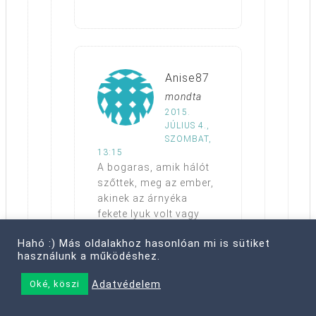
Anise87
mondta
2015.
JÚLIUS 4.,
SZOMBAT,
13:15
A bogaras, amik hálót
szőttek, meg az ember,
akinek az árnyéka
fekete lyuk volt vagy
mi…:)
Hahó :) Más oldalakhoz hasonlóan mi is sütiket
használunk a működéshez.
Adatvédelem
Oké, köszi