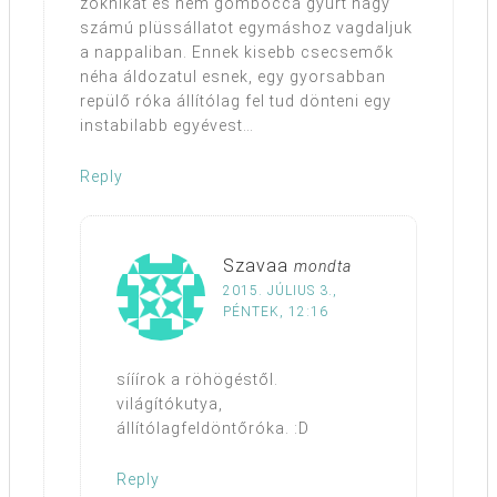
zoknikat és nem gombóccá gyűrt nagy
számú plüssállatot egymáshoz vagdaljuk
a nappaliban. Ennek kisebb csecsemők
néha áldozatul esnek, egy gyorsabban
repülő róka állítólag fel tud dönteni egy
instabilabb egyévest…
Reply
Szavaa
mondta
2015. JÚLIUS 3.,
PÉNTEK, 12:16
sííírok a röhögéstől.
világítókutya,
állítólagfeldöntőróka. :D
Reply