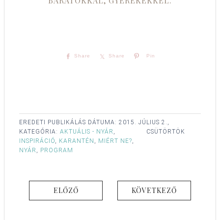
BARÁTOKKAL, GYEREKEKKEL.
Share
Share
Pin
EREDETI PUBLIKÁLÁS DÁTUMA:
2015. JÚLIUS 2.,
KATEGÓRIA:
AKTUÁLIS - NYÁR
,
CSÜTÖRTÖK
INSPIRÁCIÓ
,
KARANTÉN
,
MIÉRT NE?
,
NYÁR
,
PROGRAM
ELŐZŐ
KÖVETKEZŐ