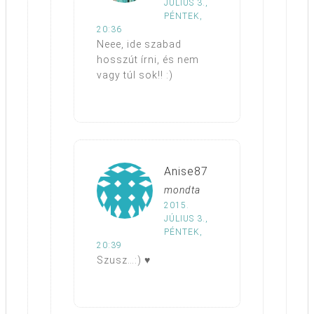
JÚLIUS 3.,
PÉNTEK,
20:36
Neee, ide szabad
hosszút írni, és nem
vagy túl sok!! :)
Anise87
mondta
2015.
JÚLIUS 3.,
PÉNTEK,
20:39
Szusz…:) ♥