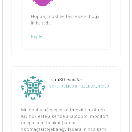
Hoppá, most vettem észre, hogy
linkelted…
Reply
lkati80
mondta
2015. JÚLIUS 8., SZERDA, 10:30
Mi most a hétvégén kertmozit tartottunk.
Kivittük este a kertbe a laptopot, monitort
meg a hangfalakat (kocsi
csomagtartójába egy ládára, nincs kerti