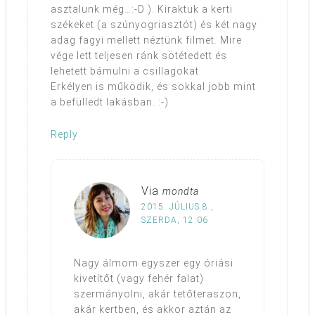
asztalunk még…:-D ). Kiraktuk a kerti
székeket (a szúnyogriasztót) és két nagy
adag fagyi mellett néztünk filmet. Mire
vége lett teljesen ránk sötétedett és
lehetett bámulni a csillagokat.
Erkélyen is működik, és sokkal jobb mint
a befülledt lakásban. :-)
Reply
Via
mondta
2015. JÚLIUS 8.,
SZERDA, 12:06
Nagy álmom egyszer egy óriási
kivetítőt (vagy fehér falat)
szermányolni, akár tetőteraszon,
akár kertben, és akkor aztán az