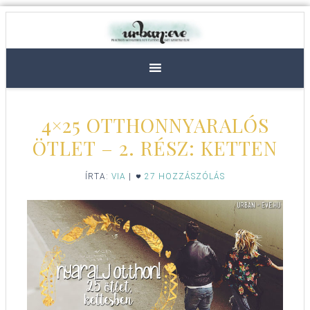
4×25 OTTHONNYARALÓS
ÖTLET – 2. RÉSZ: KETTEN
ÍRTA:
VIA
|
27 HOZZÁSZÓLÁS