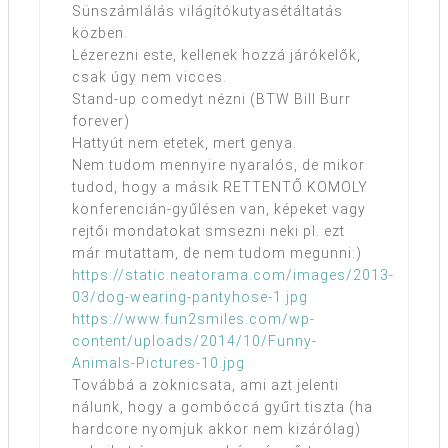
Sünszámlálás világítókutyasétáltatás
közben.
Lézerezni este, kellenek hozzá járókelők,
csak úgy nem vicces.
Stand-up comedyt nézni (BTW Bill Burr
forever)
Hattyút nem etetek, mert genya.
Nem tudom mennyire nyaralós, de mikor
tudod, hogy a másik RETTENTŐ KOMOLY
konferencián-gyűlésen van, képeket vagy
rejtői mondatokat smsezni neki pl. ezt
már mutattam, de nem tudom megunni:)
https://static.neatorama.com/images/2013-
03/dog-wearing-pantyhose-1.jpg
https://www.fun2smiles.com/wp-
content/uploads/2014/10/Funny-
Animals-Pictures-10.jpg
Továbbá a zoknicsata, ami azt jelenti
nálunk, hogy a gombóccá gyűrt tiszta (ha
hardcore nyomjuk akkor nem kizárólag)