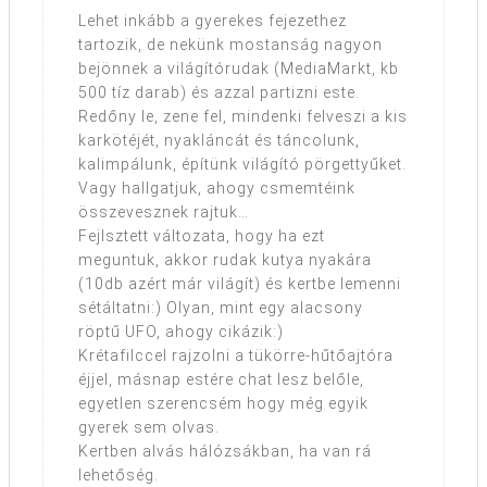
Lehet inkább a gyerekes fejezethez
tartozik, de nekünk mostanság nagyon
bejönnek a világítórudak (MediaMarkt, kb
500 tíz darab) és azzal partizni este.
Redőny le, zene fel, mindenki felveszi a kis
karkötéjét, nyakláncát és táncolunk,
kalimpálunk, építünk világító pörgettyűket.
Vagy hallgatjuk, ahogy csmemtéink
összevesznek rajtuk…
Fejlsztett változata, hogy ha ezt
meguntuk, akkor rudak kutya nyakára
(10db azért már világít) és kertbe lemenni
sétáltatni:) Olyan, mint egy alacsony
röptű UFO, ahogy cikázik:)
Krétafilccel rajzolni a tükörre-hűtőajtóra
éjjel, másnap estére chat lesz belőle,
egyetlen szerencsém hogy még egyik
gyerek sem olvas.
Kertben alvás hálózsákban, ha van rá
lehetőség.