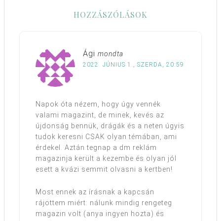
HOZZÁSZÓLÁSOK
Ági
mondta
2022. JÚNIUS 1., SZERDA, 20:59
Napok óta nézem, hogy úgy vennék
valami magazint, de minek, kevés az
újdonság bennük, drágák és a neten úgyis
tudok keresni CSAK olyan témában, ami
érdekel. Aztán tegnap a dm reklám
magazinja került a kezembe és olyan jól
esett a kvázi semmit olvasni a kertben!
Most ennek az írásnak a kapcsán
rájöttem miért: nálunk mindig rengeteg
magazin volt (anya ingyen hozta) és