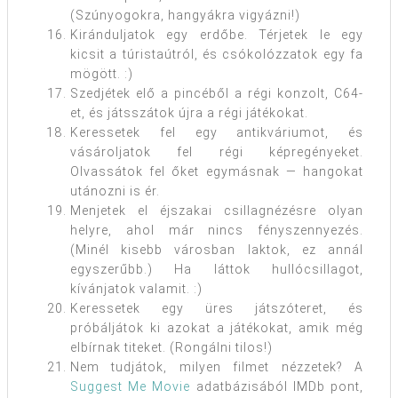
(Szúnyogokra, hangyákra vigyázni!)
Kiránduljatok egy erdőbe. Térjetek le egy
kicsit a túristaútról, és csókolózzatok egy fa
mögött. :)
Szedjétek elő a pincéből a régi konzolt, C64-
et, és játsszátok újra a régi játékokat.
Keressetek fel egy antikváriumot, és
vásároljatok fel régi képregényeket.
Olvassátok fel őket egymásnak — hangokat
utánozni is ér.
Menjetek el éjszakai csillagnézésre olyan
helyre, ahol már nincs fényszennyezés.
(Minél kisebb városban laktok, ez annál
egyszerűbb.) Ha láttok hullócsillagot,
kívánjatok valamit. :)
Keressetek egy üres játszóteret, és
próbáljátok ki azokat a játékokat, amik még
elbírnak titeket. (Rongálni tilos!)
Nem tudjátok, milyen filmet nézzetek? A
Suggest Me Movie
adatbázisából IMDb pont,