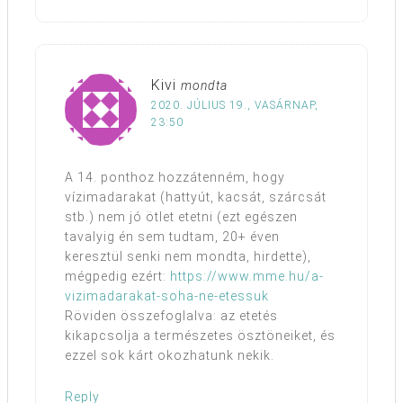
Kivi
mondta
2020. JÚLIUS 19., VASÁRNAP,
23:50
A 14. ponthoz hozzátenném, hogy
vízimadarakat (hattyút, kacsát, szárcsát
stb.) nem jó ötlet etetni (ezt egészen
tavalyig én sem tudtam, 20+ éven
keresztül senki nem mondta, hirdette),
mégpedig ezért:
https://www.mme.hu/a-
vizimadarakat-soha-ne-etessuk
Röviden összefoglalva: az etetés
kikapcsolja a természetes ösztöneiket, és
ezzel sok kárt okozhatunk nekik.
Reply