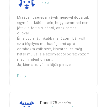
14:50
Mi régen cseresznyével/meggyel dobáltuk
egymást- külön poén, hogy semmivel nem
jött ki a folt a ruhából, csak ecetes
ollóval….
Én a gyurmát inkább mellőzöm, bár volt
ez a tégelyes marhaság, ami apró
darabokra esik szét, kiszárad, és még
hetek múlva is a szőnyegből porszívózom
meg mindenhonnan….
Ja, kinn a kutyát is lőjük persze!
Reply
Danett75
mondta