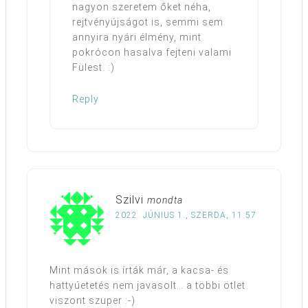
nagyon szeretem őket néha,
rejtvényújságot is, semmi sem
annyira nyári élmény, mint
pokrócon hasalva fejteni valami
Fülest. :)
Reply
Szilvi
mondta
2022. JÚNIUS 1., SZERDA, 11:57
Mint mások is írták már, a kacsa- és
hattyúetetés nem javasolt… a többi ötlet
viszont szuper :-)