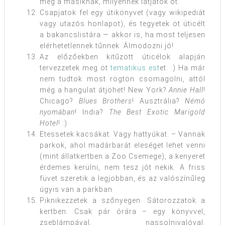
meg a másiknak, milyennek látjátok őt.
Csapjatok fel egy útikönyvet (vagy wikipediát
vagy utazós honlapot), és tegyetek öt úticélt
a bakancslistára — akkor is, ha most teljesen
elérhetetlennek tűnnek. Álmodozni jó!
Az előzőekben kitűzött úticélok alapján
tervezzetek meg öt
tematikus est
et. :) Ha már
nem tudtok most rögtön csomagolni, attól
még a hangulat átjöhet! New York?
Annie Hall
!
Chicago?
Blues Brothers
! Ausztrália?
Némó
nyomában
! India?
The Best Exotic Marigold
Hotel
! :)
Etessetek kacsákat. Vagy hattyúkat. – Vannak
parkok, ahol madárbarát eleséget lehet venni
(mint állatkertben a Zoo Csemege), a kenyeret
érdemes kerülni, nem tesz jót nekik. A friss
füvet szeretik a legjobban, és az valószínűleg
úgyis van a parkban.
Piknikezzetek a szőnyegen. Sátorozzatok a
kertben. Csak pár órára – egy könyvvel,
zseblámpával, nassolnivalóval.