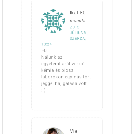
lkati80
mondta
2015.
JÚLIUS 8.,
SZERDA,
10:24
:-D
Nálunk az
egyetembarát verzió
kémia és biosz
laborokon egymás tört
jéggel hajigálása volt.
:-)
Via