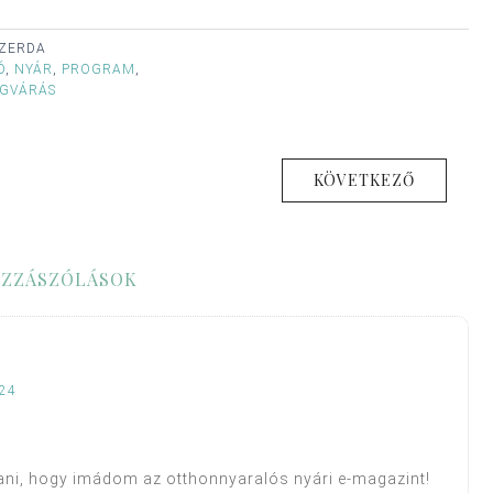
 SZERDA
Ó
,
NYÁR
,
PROGRAM
,
GVÁRÁS
KÖVETKEZŐ
ZZÁSZÓLÁSOK
:24
ani, hogy imádom az otthonnyaralós nyári e-magazint!