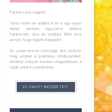
Farkas Lívia vagyok.
Tarts velem és alakíts ki te is egy olyan
életet, amiben egyszerre lehetsz
határozott, laza és szabad. Mert érsz
annyit, hogy tegyél magadért.
Az urban:eve-en tizennégy éve osztom
meg azokat a praktikus módszereket,
amikkel mások konzerv-megoldásait a
saját utadra cserélheted.