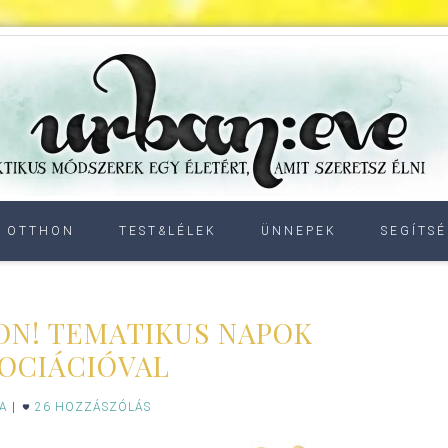
OTTHON
TEST&LÉLEK
ÜNNEPEK
SEGÍTSÉ
ON! TEMATIKUS NAPOK
OCIÁCIÓVAL
IA
|
26 HOZZÁSZÓLÁS