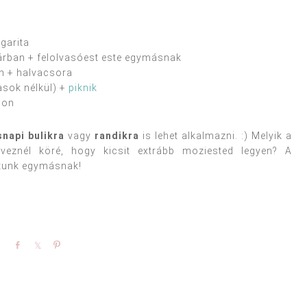
garita
árban + felolvasóest este egymásnak
en + halvacsora
asok nélkül) +
piknik
bon
snapi bulikra
vagy
randikra
is lehet alkalmazni. :) Melyik a
veznél köré, hogy kicsit extrább moziested legyen? A
atunk egymásnak!
Share
Share
Pin