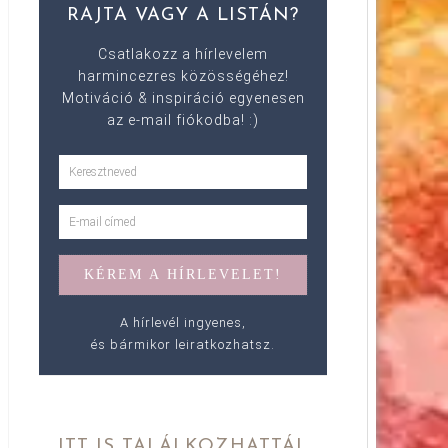
RAJTA VAGY A LISTÁN?
Csatlakozz a hírlevelem
harmincezres közösségéhez!
Motiváció & inspiráció egyenesen
az e-mail fiókodba! :)
A hírlevél ingyenes,
és bármikor leiratkozhatsz.
ITT IS TALÁLKOZHATTÁL