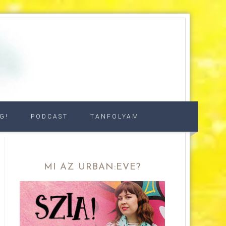
G!
PODCAST
TANFOLYAM
MI AZ URBAN:EVE?