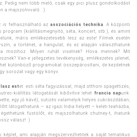
z. Pedig nem több meló, csak egy pici plusz gondolkodást
n a majszolnivaló. :)
z is felhasználható az
asszociációs technika
. A központi
 program (kiállításmegnyitó, séta, koncert, stb.), és amint
lünk, máris emlékezetesebb lesz az este! Filmek esetén
szín, a történet, a hangulat, és ez alapján választhatunk
 a mozihoz. Milyen ruhát viselnek? Hova mennek? Mit
sznek? Van-e jellegzetes tevékenység, emlékezetes jelenet,
 lehet különböző programokat összepárosítani, de kezdetnek
 egy sorozat vagy egy könyv.
lasz est
et: esti séta fagyizással, majd otthoni spagettizés,
trec-kiállítás látogatását kibővítve lehet
francia nap
unk:
uette, egy jó kávé), sütizés valamelyik helyes cukrászdában,
lőtt látogathatunk — az igazi India helyett — keleti teaházba,
égethetünk füstölőt, és majszolhatunk chutney-t, ihatunk
ssz válasz! :)
y képlet, ami alapján megszervezhetitek a saját tematikus