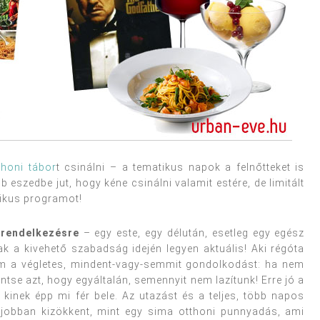
thoni tábor
t csinálni – a tematikus napok a felnőtteket is
 eszedbe jut, hogy kéne csinálni valamit estére, de limitált
tikus programot!
 rendelkezésre
– egy este, egy délután, esetleg egy egész
ak a kivehető szabadság idején legyen aktuális! Aki régóta
em a végletes, mindent-vagy-semmit gondolkodást: ha nem
lentse azt, hogy egyáltalán, semennyit nem lazítunk! Erre jó a
 kinek épp mi fér bele. Az utazást és a teljes, több napos
 jobban kizökkent, mint egy sima otthoni punnyadás, ami