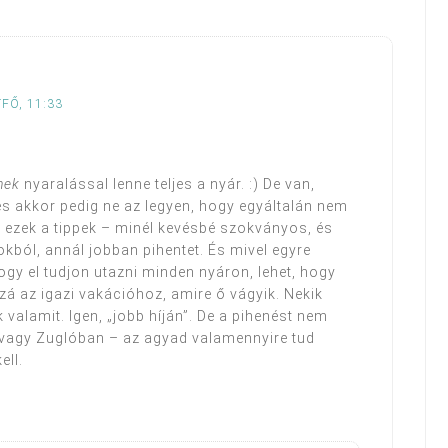
FŐ, 11:33
nek
nyaralással lenne teljes a nyár. :) De van,
s akkor pedig ne az legyen, hogy egyáltalán nem
k ezek a tippek – minél kevésbé szokványos, és
kból, annál jobban pihentet. És mivel egyre
ogy el tudjon utazni minden nyáron, lehet, hogy
zá az igazi vakációhoz, amire ő vágyik. Nekik
 valamit. Igen, „jobb híján”. De a pihenést nem
, vagy Zuglóban – az agyad valamennyire tud
ell.