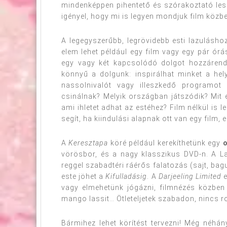
mindenképpen pihentető és szórakoztató les
igényel, hogy mi is legyen mondjuk film közbe
A legegyszerűbb, legrövidebb esti lazulásho
elem lehet például egy film vagy egy pár órás
egy vagy két kapcsolódó dolgot hozzárende
könnyű a dolgunk: inspirálhat minket a hely
nassolnivalót vagy illeszkedő programot
csinálnak? Melyik országban játszódik? Mit e
ami ihletet adhat az estéhez? Film nélkül is
segít, ha kiindulási alapnak ott van egy film,
A
Keresztapa
köré például kerekíthetünk egy
o
vörösbor, és a nagy klasszikus DVD-n. A Lau
reggel szabadtéri ráérős falatozás (sajt, bag
este jöhet a
Kifulladásig
. A
Darjeeling Limited
e
vagy elmehetünk jógázni, filmnézés közben 
mango lassit… Ötleteljetek szabadon, nincs ro
Bármihez lehet körítést tervezni! Még néhán