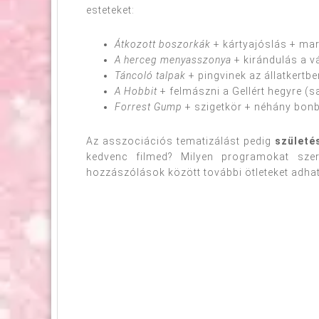
esteteket:
Átkozott boszorkák
+ kártyajóslás + mar
A herceg menyasszonya
+ kirándulás a v
Táncoló talpak
+ pingvinek az állatkertb
A Hobbit
+ felmászni a Gellért hegyre (s
Forrest Gump
+ szigetkör + néhány bon
Az asszociációs tematizálást pedig
születé
kedvenc filmed? Milyen programokat szer
hozzászólások között további ötleteket adh