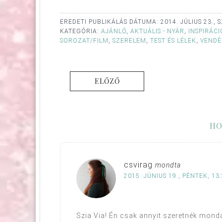
EREDETI PUBLIKÁLÁS DÁTUMA:
2014. JÚLIUS 23.,
KATEGÓRIA:
AJÁNLÓ
,
AKTUÁLIS - NYÁR
,
INSPIRÁCI
SOROZAT/FILM
,
SZERELEM
,
TEST ÉS LÉLEK
,
VENDÉ
ELŐZŐ
HO
csvirag
mondta
2015. JÚNIUS 19., PÉNTEK, 13
Szia Via! Én csak annyit szeretnék mond