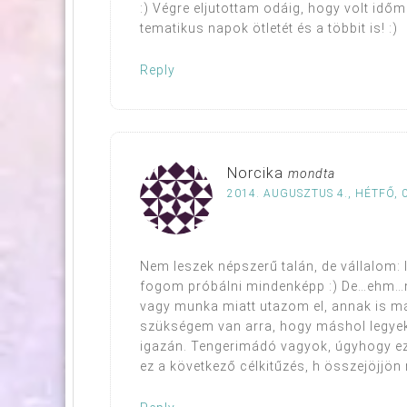
:) Végre eljutottam odáig, hogy volt idő
tematikus napok ötletét és a többit is! :)
Reply
Norcika
mondta
2014. AUGUSZTUS 4., HÉTFŐ, 
Nem leszek népszerű talán, de vállalom: l
fogom próbálni mindenképp :) De…ehm…ne
vagy munka miatt utazom el, annak is m
szükségem van arra, hogy máshol legyek
igazán. Tengerimádó vagyok, úgyhogy ez 
ez a következő célkitűzés, h összejöjjön