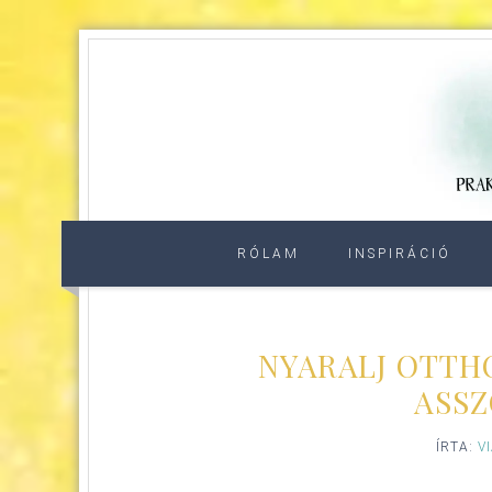
RÓLAM
INSPIRÁCIÓ
NYARALJ OTTH
ASSZ
ÍRTA:
V