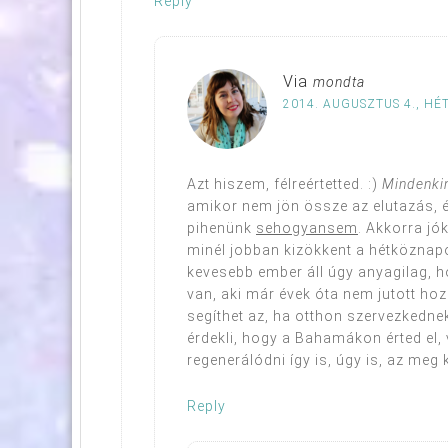
Reply
Via
mondta
2014. AUGUSZTUS 4., HÉT
Azt hiszem, félreértetted. :)
Mindenki
amikor nem jön össze az elutazás, é
pihenünk
sehogyansem
. Akkorra jó
minél jobban kizökkent a hétköznapo
kevesebb ember áll úgy anyagilag, h
van, aki már évek óta nem jutott hoz
segíthet az, ha otthon szervezkednek
érdekli, hogy a Bahamákon érted el
regenerálódni így is, úgy is, az meg k
Reply