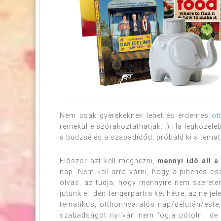
Nem csak gyerekeknek lehet és érdemes
ot
remekül elszórakoztathatják. :) Ha legközelebb
a büdzsé és a szabadidőd, próbáld ki a tema
Először azt kell megnézni,
mennyi idő áll a
nap. Nem kell arra várni, hogy a pihenés cs
olvas, az tudja, hogy mennyire nem szeret
jutunk el idén tengerpartra két hétre, az ne je
tematikus, otthonnyaralós nap/délután/este,
szabadságot nyilván nem fogja pótolni, de