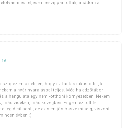
m elolvasni és teljesen beszippantottak, imádom a
0:16
eszögezem az elején, hogy ez fantasztikus ötlet, ki
kem a nyár nyaralással teljes. Még ha edzőtábor
ás a hangulata egy nem -otthoni környezetben. Nekem
, más vidéken, más közegben. Engem ez tölt fel
a legideálisabb, de ez nem jön össze mindig, viszont
 minden évben :)