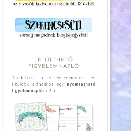
LETÖLTHETŐ
FIGYELEMNAPLÓ
Csatlakozz a hírleveleseimhez, és
elküldök ajándékba egy
nyomtatható
figyelemnaplót
is! :)