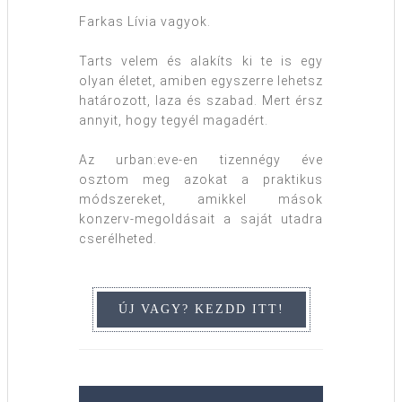
Farkas Lívia vagyok.
Tarts velem és alakíts ki te is egy
olyan életet, amiben egyszerre lehetsz
határozott, laza és szabad. Mert érsz
annyit, hogy tegyél magadért.
Az urban:eve-en tizennégy éve
osztom meg azokat a praktikus
módszereket, amikkel mások
konzerv-megoldásait a saját utadra
cserélheted.