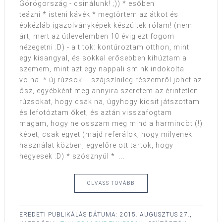
Görögország - csinálunk! ;)) * esőben
teázni * isteni kávék * megtörtem az átkot és
épkézláb igazolványképek készültek rólam! (nem
árt, mert az útlevelemben 10 évig ezt fogom
nézegetni :D) - a titok: kontúroztam otthon, mint
egy kisangyal, és sokkal erősebben kihúztam a
szemem, mint azt egy nappali smink indokolta
volna. * új rúzsok -- szájszínileg részemről jöhet az
ősz, egyébként meg annyira szeretem az érintetlen
rúzsokat, hogy csak na, úgyhogy kicsit játszottam
és lefotóztam őket, és aztán visszafogtam
magam, hogy ne osszam meg mind a harmincöt (!)
képet, csak egyet (majd referálok, hogy milyenek
használat közben, egyelőre ott tartok, hogy
hegyesek :D) * szösznyúl * ...
OLVASS TOVÁBB
EREDETI PUBLIKÁLÁS DÁTUMA:
2015. AUGUSZTUS 27.,