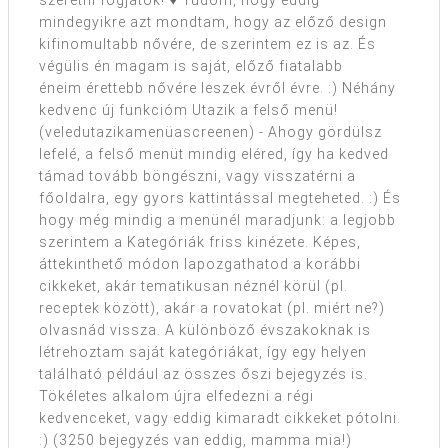
mindegyikre azt mondtam, hogy az előző design
kifinomultabb nővére, de szerintem ez is az. És
végülis én magam is saját, előző fiatalabb
éneim érettebb nővére leszek évről évre. :) Néhány
kedvenc új funkcióm Utazik a felső menü!
(veledutazikamenüascreenen) - Ahogy gördülsz
lefelé, a felső menüt mindig eléred, így ha kedved
támad tovább böngészni, vagy visszatérni a
főoldalra, egy gyors kattintással megteheted. :) És
hogy még mindig a menünél maradjunk: a legjobb
szerintem a Kategóriák friss kinézete. Képes,
áttekinthető módon lapozgathatod a korábbi
cikkeket, akár tematikusan néznél körül (pl.
receptek között), akár a rovatokat (pl. miért ne?)
olvasnád vissza. A különböző évszakoknak is
létrehoztam saját kategóriákat, így egy helyen
található például az összes őszi bejegyzés is.
Tökéletes alkalom újra elfedezni a régi
kedvenceket, vagy eddig kimaradt cikkeket pótolni.
:) (3250 bejegyzés van eddig, mamma mia!)