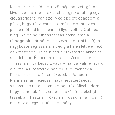
Kickstarterezni jó -- a közösségi összefogáson
kívül azért is, mert sok esetben gyakorlatilag egy
elővásárlásról van szó. Még az előtt odaadom a
pénzt, hogy kész lenne a termék, de pont az én
pénzemtől tud kész lenni. :) Ilyen volt az Oatmeal
blog Exploding Kittens társasjátéka, amit a
támogatók már pár hete élvezhetnek (mi is! :D), a
nagyközönség számára pedig a héten lett elérhető
az Amazonon. De ha nincs a Kickstarter, akkor ez
sem lehetne. És persze ott volt a Veronica Mars
film is, ami így készült, vagy Amanda Palmer egyik
albuma. Az írószerek, naplók is jól mennek a
Kickstarteren, talán emlékeztek a Passion
Plannerre, ami egészen nagy népszerűséget
szerzett, és rengetegen támogatták. Mivel tudom,
hogy nemcsak én szeretem a szép füzeteket (de
tessék ám használni őket, nem csak felhalmozni!),
megosztok egy aktuális kampányt. ...