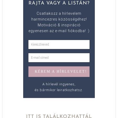
RAJTA VAGY A LISTÁN?
Csatlakozz a hírlevelem
harmincezres közösségéhez!
Motiváció & inspiráció
egyenesen az e-mail fiókodba! :)
A hírlevél ingyenes,
és bármikor leiratkozhatsz.
ITT IS TALÁLKOZHATTÁL