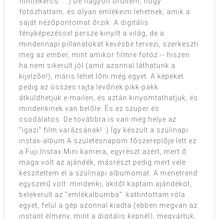
filmtekercs... :) De nagyon örültem, hogy
fotózhattam, és olyan emlékeim lehetnek, amik a
saját nézőpontomat őrzik. A digitális
fényképezéssel persze kinyílt a világ, de a
mindennapi pillanatokat kevésbé tervezi, szerkeszti
meg az ember, mint amikor filmre fotóz -- hiszen
ha nem sikerült jól (amit azonnal láthatunk a
kijelzőn!), máris lehet lőni még egyet. A képeket
pedig az összes rajta levőnek pikk-pakk
átküldhetjük e-mailen, és aztán kinyomtathatjuk, és
mindenkinek van belőle. És ez szuper és
csodálatos. De továbbra is van még helye az
"igazi" film varázsának! :) Így készült a szülinapi
instax-album A születésnapom főszereplője lett ez
a Fuji Instax Mini kamera, egyrészt azért, mert ő
maga volt az ajándék, másrészt pedig mert vele
készítettem el a szülinapi albumomat. A menetrend
egyszerű volt: mindenki, akitől kaptam ajándékot,
belekerült az "emlékalbumba": kattintottam róla
egyet, felül a gép azonnal kiadta (ebben megvan az
instant élmény, mint a digitális képnél), megvártuk,