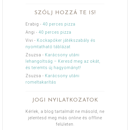
SZÓLJ HOZZÁ TE IS!
Erabig
-
40 perces pizza
Angi
-
40 perces pizza
Vivi
-
Kockapóker játékszabály és
nyomtatható táblázat
Zsuzsa
-
Karácsony utáni
lehangoltság – Keresd meg az okát,
és teremts új hagyományt!
Zsuzsa
-
Karácsony utáni
romeltakarítás
JOGI NYILATKOZATOK
Kérlek, a blog tartalmát ne másold, ne
jelentesd meg más online és offline
felületen.