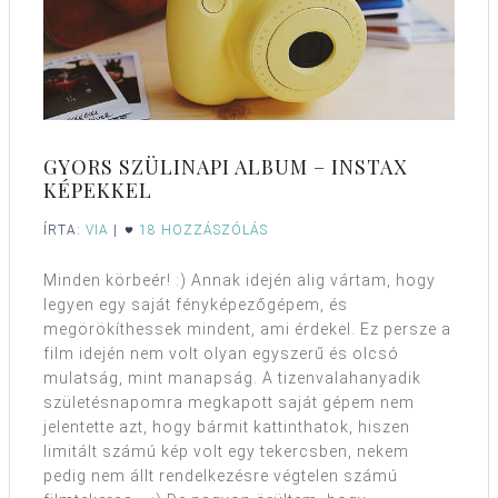
GYORS SZÜLINAPI ALBUM – INSTAX
KÉPEKKEL
ÍRTA:
VIA
|
18 HOZZÁSZÓLÁS
Minden körbeér! :) Annak idején alig vártam, hogy
legyen egy saját fényképezőgépem, és
megörökíthessek mindent, ami érdekel. Ez persze a
film idején nem volt olyan egyszerű és olcsó
mulatság, mint manapság. A tizenvalahanyadik
születésnapomra megkapott saját gépem nem
jelentette azt, hogy bármit kattinthatok, hiszen
limitált számú kép volt egy tekercsben, nekem
pedig nem állt rendelkezésre végtelen számú