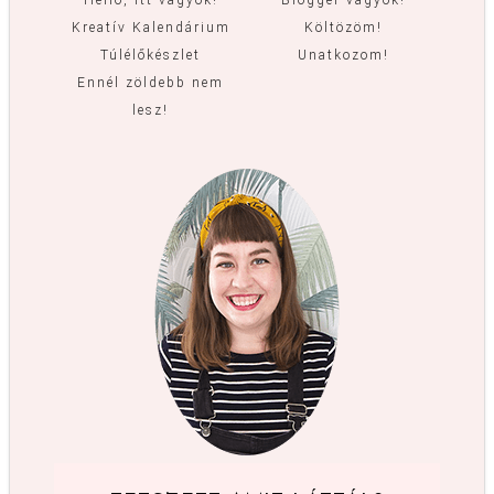
Helló, itt vagyok!
Blogger vagyok!
Kreatív Kalendárium
Költözöm!
Túlélőkészlet
Unatkozom!
Ennél zöldebb nem
lesz!