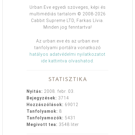
Urban:Eve egyedi szöveges, képi és
multimédiás tartalom © 2008-2026
Cabbit Supreme LTD, Farkas Lívia.
Minden jog fenntartva!
Az urban:eve és az urban:eve
tanfolyami portálra vonatkozó
hatályos adatvédelmi nyilatkozatot
ide kattintva olvashatod
.
STATISZTIKA
Nyitás:
2008. febr. 03.
Bejegyzések:
3714
Hozzászólások:
69012
Tanfolyamok:
8
Tanfolyamozók:
5431
Megivott tea:
3548 liter