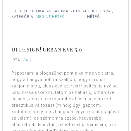
EREDETI PUBLIKÁLÁS DÁTUMA:
2015. AUGUSZTUS 24.,
KATEGÓRIA:
MEGINT HÉTFŐ
HÉTFŐ
ÚJ DESIGN! URBAN:EVE 5.0
ÍRTA:
VIA
|
Papparam, a blogszünet pont alkalmas volt arra,
hogy a hangya holdra szálljon, hogy új ruhát
kapjon a blog, plusz egy szerverfrissítést is nyélbe
üssünk! Büszkén mutatom be hát az új urban:eve
designt, ami jó szokásomhoz híven nem hozott
drasztikus változást (mindig úgy igazítom,
kódolom, hogy összhangban legyen saját magával
és velem), de számomra szebb, kedvesebb,
átláthatóbb, letisztult, felnőttesebb. Remélem, ti is
szeretni fogjátok! ♥ Tudom, hogy eddig