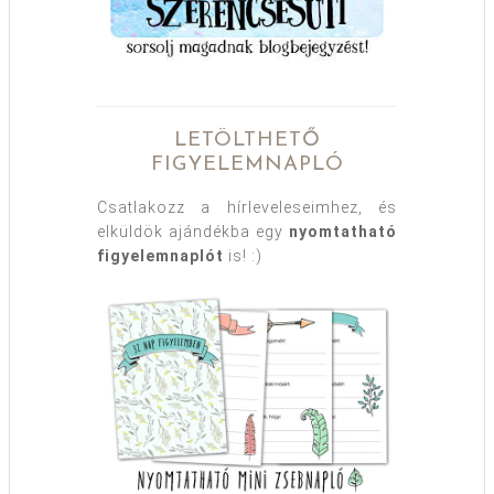
LETÖLTHETŐ
FIGYELEMNAPLÓ
Csatlakozz a hírleveleseimhez, és
elküldök ajándékba egy
nyomtatható
figyelemnaplót
is! :)