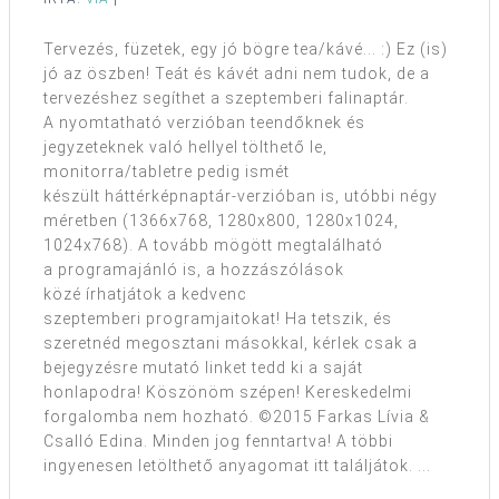
Tervezés, füzetek, egy jó bögre tea/kávé... :) Ez (is)
jó az öszben! Teát és kávét adni nem tudok, de a
tervezéshez segíthet a szeptemberi falinaptár.
A nyomtatható verzióban teendőknek és
jegyzeteknek való hellyel tölthető le,
monitorra/tabletre pedig ismét
készült háttérképnaptár-verzióban is, utóbbi négy
méretben (1366x768, 1280x800, 1280x1024,
1024x768). A tovább mögött megtalálható
a programajánló is, a hozzászólások
közé írhatjátok a kedvenc
szeptemberi programjaitokat! Ha tetszik, és
szeretnéd megosztani másokkal, kérlek csak a
bejegyzésre mutató linket tedd ki a saját
honlapodra! Köszönöm szépen! Kereskedelmi
forgalomba nem hozható. ©2015 Farkas Lívia &
Csalló Edina. Minden jog fenntartva! A többi
ingyenesen letölthető anyagomat itt találjátok. ...