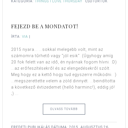
KATEGÓRIA:
THINGS I LOVE THURSDAY
CSÜTÖRTÖK
FEJEZD BE A MONDATOT!
ÍRTA:
VIA
|
2015 nyara... ...sokkal melegebb volt, mint az
számomra tűrhető vagy "jól esik". (Úgyhogy amíg
20 fok felett van az idő, én nyárnak fogom hívni. :D)
...az erőfeszítésekről és az elengedésekről szólt.
Meg hogy ez a kettő hogy tud egyszerre működni. :)
...megszerettette velem a zöld dinnyét. ...beindította
a következő évtizedemet (helló harminc!), eddig jó!
;) ...
OLVASS TOVÁBB
EREDETI PUBLIKÁLÁS DÁTUMA:
2015. AUGUSZTUS 26.,