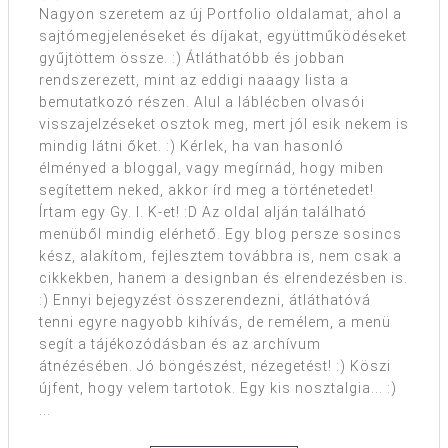
Nagyon szeretem az új Portfolio oldalamat, ahol a
sajtómegjelenéseket és díjakat, együttműködéseket
gyűjtöttem össze. :) Átláthatóbb és jobban
rendszerezett, mint az eddigi naaagy lista a
bemutatkozó részen. Alul a láblécben olvasói
visszajelzéseket osztok meg, mert jól esik nekem is
mindig látni őket. :) Kérlek, ha van hasonló
élményed a bloggal, vagy megírnád, hogy miben
segítettem neked, akkor írd meg a történetedet!
Írtam egy Gy. I. K-et! :D Az oldal alján található
menüből mindig elérhető. Egy blog persze sosincs
kész, alakítom, fejlesztem továbbra is, nem csak a
cikkekben, hanem a designban és elrendezésben is.
:) Ennyi bejegyzést összerendezni, átláthatóvá
tenni egyre nagyobb kihívás, de remélem, a menü
segít a tájékozódásban és az archívum
átnézésében. Jó böngészést, nézegetést! :) Köszi
újfent, hogy velem tartotok. Egy kis nosztalgia... :)
...