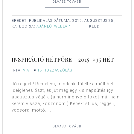
OLVASS TOVÁBB
EREDETI PUBLIKÁLÁS DÁTUMA:
2015. AUGUSZTUS 25.,
KATEGÓRIA:
AJÁNLÓ
,
WEBLAP
KEDD
INSPIRÁCIÓ HÉTFŐRE – 2015. #35 HÉT
ÍRTA:
VIA
|
18 HOZZÁSZÓLÁS
Jó reggelt! Remélem, mindenki túlélte a múlt heti
ideiglenes őszt, és jut még egy kis napsütés így
augusztus végére (a harmincnyolc fokot már nem
kérem vissza, köszönöm.) Képek: stílus, reggeli,
vacsora, mottó. ...
OLVASS TOVÁBB