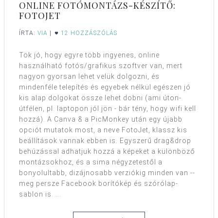
ONLINE FOTÓMONTÁZS-KÉSZÍTŐ:
FOTOJET
ÍRTA:
VIA
|
12 HOZZÁSZÓLÁS
Tök jó, hogy egyre több ingyenes, online
használható fotós/grafikus szoftver van, mert
nagyon gyorsan lehet velük dolgozni, és
mindenféle telepítés és egyebek nélkül egészen jó
kis alap dolgokat össze lehet dobni (ami úton-
útfélen, pl. laptopon jól jön - bár tény, hogy wifi kell
hozzá). A Canva & a PicMonkey után egy újabb
opciót mutatok most, a neve FotoJet, klassz kis
beállítások vannak ebben is. Egyszerű drag&drop
behúzással adhatjuk hozzá a képeket a különböző
montázsokhoz, és a sima négyzetestől a
bonyolultabb, dizájnosabb verziókig minden van --
meg persze Facebook borítókép és szórólap-
sablon is. ...