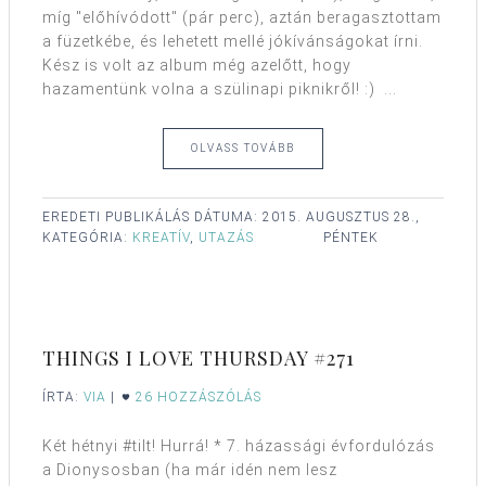
míg "előhívódott" (pár perc), aztán beragasztottam
a füzetkébe, és lehetett mellé jókívánságokat írni.
Kész is volt az album még azelőtt, hogy
hazamentünk volna a szülinapi piknikről! :) ...
OLVASS TOVÁBB
EREDETI PUBLIKÁLÁS DÁTUMA:
2015. AUGUSZTUS 28.,
KATEGÓRIA:
KREATÍV
,
UTAZÁS
PÉNTEK
THINGS I LOVE THURSDAY #271
ÍRTA:
VIA
|
26 HOZZÁSZÓLÁS
Két hétnyi #tilt! Hurrá! * 7. házassági évfordulózás
a Dionysosban (ha már idén nem lesz