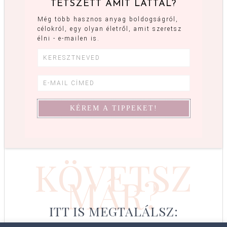
TETSZETT AMIT LÁTTÁL?
Még több hasznos anyag boldogságról,
célokról, egy olyan életről, amit szeretsz
élni - e-mailen is.
KÖVETSZ
MÁR?
ITT IS MEGTALÁLSZ: