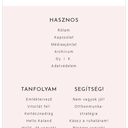
HASZNOS
Rólam
Kapcsolat
Médiaajánlat
Archívum
Gy. I. K.
Adatvédelem
TANFOLYAM
SEGÍTSÉG!
Emléktervező
Nem vagyok jól!
Vitorlát fel!
Otthonmunka-
Kertésznadrág
stratégia
Hello Kaland
Káosz a ruhatáram!