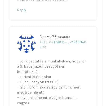
Reply
Danett75
mondta
2015. OKTÓBER 4., VASÁRNAP,
8:22
– jó fogadtatás a munkahelyen, hogy jön
a 3. baba( azért pezsgőt nem
bontottak…))
– turizni jó dolgokat
– új haj, nagyon tetszik:)
– 2 új körömlakk és egy parfüm, mert
megérdemlem!:)
– olvasni, pihenni, elvégre kismama
vagyok