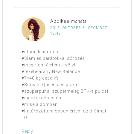
Apolkaa
mondta
2015. OKTÓBER 3., SZOMBAT,
12:42
♥itthon lenni kicsit
♥Slam és barátokkal sörözés
♥megírtam életem első zh-it
♥fekete-arany New Balance
♥7×40 kg deadlift
♥Scream Queens és pizza
♥szuperpuha, szupermeleg BTK-s pulcsi
♥gigakakaóscsiga
♥mise a dómban
♥határozottan jobban értem az óráimat
=D
Reply