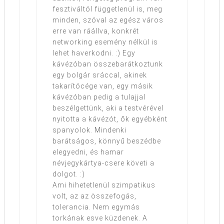
fesztiváltól függetlenül is, meg
minden, szóval az egész város
erre van ráállva, konkrét
networking esemény nélkül is
lehet haverkodni. :) Egy
kávézóban összebarátkoztunk
egy bolgár sráccal, akinek
takarítócége van, egy másik
kávézóban pedig a tulajjal
beszélgettünk, aki a testvérével
nyitotta a kávézót, ők egyébként
spanyolok. Mindenki
barátságos, könnyű beszédbe
elegyedni, és hamar
névjegykártya-csere követi a
dolgot. :)
Ami hihetetlenül szimpatikus
volt, az az összefogás,
tolerancia. Nem egymás
torkának esve küzdenek. A