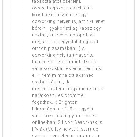
tapasztalatot cserélni,
összedolgozni, beszélgetni.
Most például voltunk egy
coworking helyen is, amit ki lehet
bérelni, gyakorlatilag kapsz egy
asztalt, viszed a laptopot, és
mégsem tök egyedül dolgozol
otthon pizsamában. :) A
coworking hely tart havonta
találkozót az ott munkálkodó
vállalkozókkal, és erre mentünk
el – nem mintha ott akarnék
asztalt bérelni, de
megkérdeztem, hogy mehetünk-e
barátkozni, és örömmel
fogadtak. :) Brighton
lakosságának 10%-a egyéni
vállalkozó, és nagyon erősek
online-ban, Silicon Beach-nek is
hívják (Valley helyett), start-up
szektor, rengeteg program van