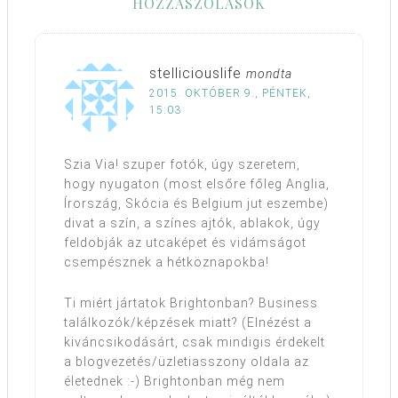
HOZZÁSZÓLÁSOK
stelliciouslife
mondta
2015. OKTÓBER 9., PÉNTEK,
15:03
Szia Via! szuper fotók, úgy szeretem,
hogy nyugaton (most elsőre főleg Anglia,
Írország, Skócia és Belgium jut eszembe)
divat a szín, a színes ajtók, ablakok, úgy
feldobják az utcaképet és vidámságot
csempésznek a hétköznapokba!
Ti miért jártatok Brightonban? Business
találkozók/képzések miatt? (Elnézést a
kiváncsikodásárt, csak mindigis érdekelt
a blogvezetés/üzletiasszony oldala az
életednek :-) Brightonban még nem