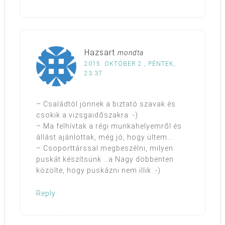
Hazsart
mondta
2015. OKTÓBER 2., PÉNTEK,
23:37
– Családtól jönnek a biztató szavak és
csokik a vizsgaidőszakra :-)
– Ma felhívtak a régi munkahelyemről és
állást ajánlottak, még jó, hogy ültem….
– Csoporttárssal megbeszélni, milyen
puskát készítsünk …a Nagy döbbenten
közölte, hogy puskázni nem illik :-)
Reply