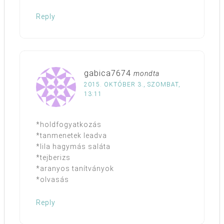
Reply
gabica7674
mondta
2015. OKTÓBER 3., SZOMBAT,
13:11
*holdfogyatkozás
*tanmenetek leadva
*lila hagymás saláta
*tejberizs
*aranyos tanítványok
*olvasás
Reply