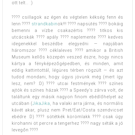
ott telt… :)
???? csillagok az égen és végtelen kékség fenn és
lenn ????
strandkabin
ok!!! ???? napsütés ???? bokáig
bemenni a vízbe csakazértis ???? titkos kis
utcácskák ???? apály ???? naplemente ???? kedves
idegenekkel beszédbe elegyedni — napjában
háromszor ???? céklaleves ???? amikor a British
Museum kellős közepén veszed észre, hogy nincs
kártya a fényképezőgépedben, és minden, amit
eddig kattintottál, légüres térben rögzült — és azt
tudod mondani, hogy úgyis jövünk még (mert így
lesz, nem? :D) ???? utcai festmények ???? színes
ajtók és színes házak ???? a Speedy’s zárva volt, de
találtunk egy másik nagyon finom ebédlőhelyet az
utcában (
JikaJika
, ha valaki arra járna, és normális
kávét akar, plusz nem Pret/Eat/Costa szendvicset
ebédre :D) ???? sötétkék körömlakk ???? csak úgy
kirohanni öt percre a tengerhez ???? nagy séták a jó
levegőn ????