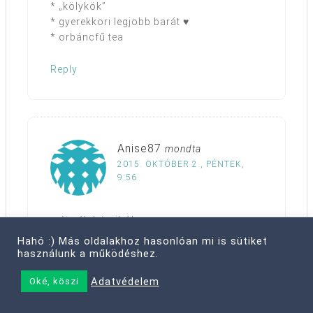
* „kölykök”
* gyerekkori legjobb barát ♥
* orbáncfű tea
Reply
Anise87
mondta
2015. OKTÓBER 2., PÉNTEK,
9:56
♥ új sálak turiból
♥ babaölelés, majd megszívat…
Hahó :) Más oldalakhoz hasonlóan mi is sütiket
♥ haladtam beadandóval
használunk a működéshez.
♥ ez a faültetős hónapunk
Adatvédelem
♥ barátok♥
Oké, köszi
♥ Wasabi, ApollóMozi (Agymanók
meglepő módon nem idegesítő)♥ kesudió