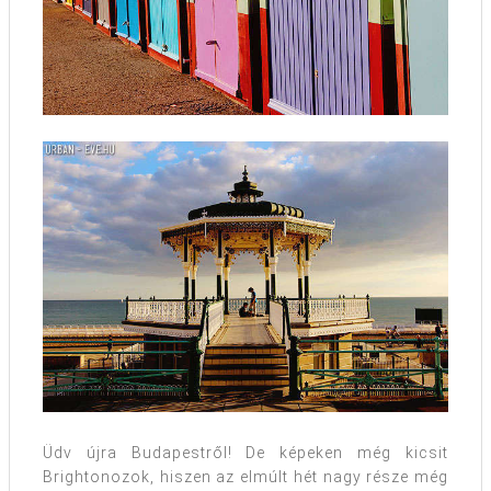
Üdv újra Budapestről! De képeken még kicsit
Brightonozok, hiszen az elmúlt hét nagy része még