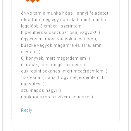
én voltam a munka hőse… annyi feladatot
oldottam meg egy nap alatt, mint máshol
legalább 3 ember… szerintem
hiperübercsúcsszuper csaj vagyok! :)
úgy érzem, most vagyok a csúcson;
büszke vagyok magamra és arra, amit
elértem :)
új könyvek, mert megérdemlem :)
új ruhák, mert megérdemlem :)
cuki csini bakancs, mert megérdemlem :)
fizetésnap, naná, hogy megérdemlem :D
napsütés :)
szülinapos nagyi :)
unokaöcskös a szívem csücske :)
Reply