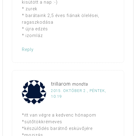
kisütött a nap :-)
* zurek
* barátaink 2,5 éves fiának ölelései,
ragaszkodása
* újra edzés
* izomláz
Reply
trillarom
mondta
2015. OKTÓBER 2., PÉNTEK,
10:19
*itt van végre a kedvenc hónapom
*sütőtökkrémeves
*készülődés barátnő esküvőjére
*mozizás