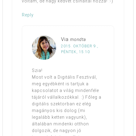
voltam, de nagy kedvet csináltál hozzá! :-)
Reply
Via
mondta
2015. OKTÓBER 9.,
PÉNTEK, 15:10
Szia!
Most volt a Digitális Fesztivál,
meg egyébként is tartjuk a
kapcsolatot a világ mindenféle
tájáról vállalkozókkal. :) Főleg a
digitális szektorban ez elég
magányos kis dolog (mi
legalább ketten vagyunk),
általában mindenki otthon
dolgozik, de nagyon jó