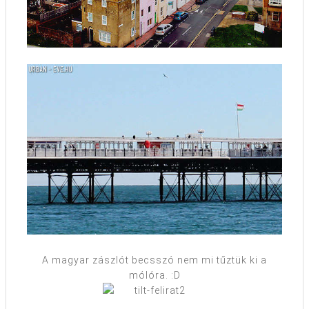
A magyar zászlót becsszó nem mi tűztük ki a
mólóra. :D