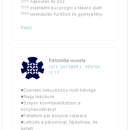
???? napsütés és ősz
???? esténként kucorogni a takaró alatt
???? levendulás fürdősó és gyertyafény
Reply
fretonilla
mondta
2015. OKTÓBER 2., PÉNTEK,
12:13
♥Csendes bekuckózós múlt hétvége
♥Nagy teázások
♥Szépen kilomtalanítottam a
konyhaszekrényt
♥Feltettem pár könyvet vaterára
♥Lelkizés a párommal, fájdalmas, de
kellett