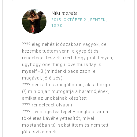
Niki
mondta
2015. OKTÓBER 2., PÉNTEK,
13:20
???? elég nehéz időszakban vagyok, de
kezembe tudtam venni a gyeplőt és
rengeteget teszek azért, hogy jobb legyen,
úgyhogy one thing i love thursday is
myself <3 (mindenki pacsizzon le
magával, jó érzés)
???? néni a buszmegállóban, aki a horgolt
(!) minionjait mutogatja a barátnőjének,
amiket az unokáinak készített
???? rengeteget olvasni
???? Twinings tea tejjel – megtaláltam a
tökéletes kávéhelyettesítőt, mivel
mostanában túl sokat ittam és nem tett
jót a szívemnek