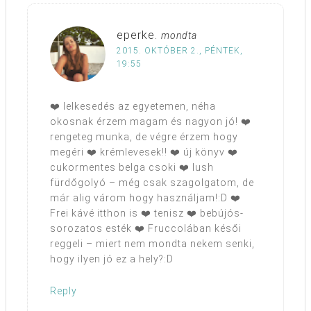
eperke.
mondta
2015. OKTÓBER 2., PÉNTEK,
19:55
❤️ lelkesedés az egyetemen, néha
okosnak érzem magam és nagyon jó! ❤️
rengeteg munka, de végre érzem hogy
megéri ❤️ krémlevesek!! ❤️ új könyv ❤️
cukormentes belga csoki ❤️ lush
fürdőgolyó – még csak szagolgatom, de
már alig várom hogy használjam!:D ❤️
Frei kávé itthon is ❤️ tenisz ❤️ bebújós-
sorozatos esték ❤️ Fruccolában késői
reggeli – miert nem mondta nekem senki,
hogy ilyen jó ez a hely?:D
Reply