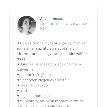
A.Nusi
mondta
2015. OKTÓBER 4., VASÁRNAP,
9:54
♥1 hetes óvodai gyakorlat (igaz, meg kell
ismételnem az utolsó napot mert
elrontottam, de a gyerekek imádni valóak
♥♥♥)
♥Hunor-a legédesebb kiscsoportos a
szívemnek
♥napsütés és jó idő
♥dicséretek idegen óvónőktől
♥friss őszi levegő
♥rend
♥segíteni másoknak
♥munkatárs, aki benn maradt velem és
segített zárni, mert elúsztam ♥