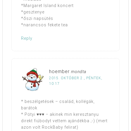
*Margaret Island koncert
*gesztenye
*őszi napsütés
*narancsos fekete tea
Reply
hoember
mondta
2015. OKTÓBER 2., PÉNTEK,
10:17
* beszélgetések – család, kollégák,
barátok
* Pötyi ♥♥♥ – akinek min keresztanyu
direkt fiúbodyt vettem ajándékba ;-) (mert
azon volt RockBaby felirat)