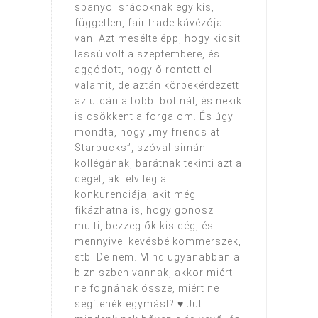
spanyol srácoknak egy kis,
független, fair trade kávézója
van. Azt mesélte épp, hogy kicsit
lassú volt a szeptembere, és
aggódott, hogy ő rontott el
valamit, de aztán körbekérdezett
az utcán a többi boltnál, és nekik
is csökkent a forgalom. És úgy
mondta, hogy „my friends at
Starbucks”, szóval simán
kollégának, barátnak tekinti azt a
céget, aki elvileg a
konkurenciája, akit még
fikázhatna is, hogy gonosz
multi, bezzeg ők kis cég, és
mennyivel kevésbé kommerszek,
stb. De nem. Mind ugyanabban a
bizniszben vannak, akkor miért
ne fognának össze, miért ne
segítenék egymást? ♥ Jut