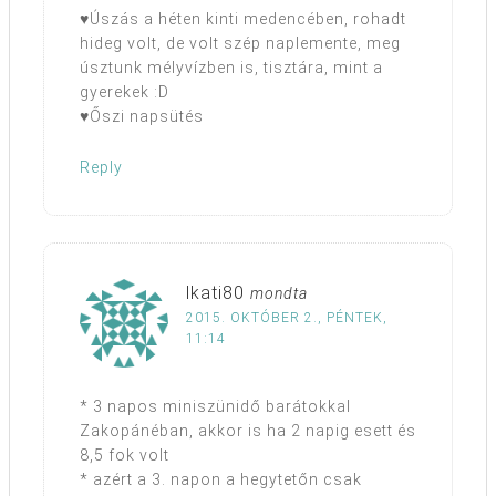
♥Úszás a héten kinti medencében, rohadt
hideg volt, de volt szép naplemente, meg
úsztunk mélyvízben is, tisztára, mint a
gyerekek :D
♥Őszi napsütés
Reply
lkati80
mondta
2015. OKTÓBER 2., PÉNTEK,
11:14
* 3 napos miniszünidő barátokkal
Zakopánéban, akkor is ha 2 napig esett és
8,5 fok volt
* azért a 3. napon a hegytetőn csak