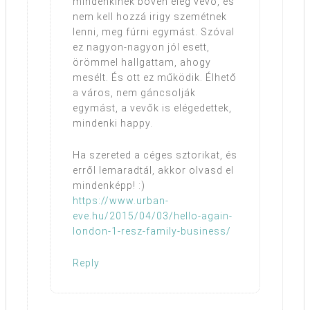
mindenkinek bőven elég vevő, és
nem kell hozzá irigy szemétnek
lenni, meg fúrni egymást. Szóval
ez nagyon-nagyon jól esett,
örömmel hallgattam, ahogy
mesélt. És ott ez működik. Élhető
a város, nem gáncsolják
egymást, a vevők is elégedettek,
mindenki happy.
Ha szereted a céges sztorikat, és
erről lemaradtál, akkor olvasd el
mindenképp! :)
https://www.urban-
eve.hu/2015/04/03/hello-again-
london-1-resz-family-business/
Reply