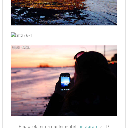
Épp örökítem a naplementét
Instagram
ra. :D