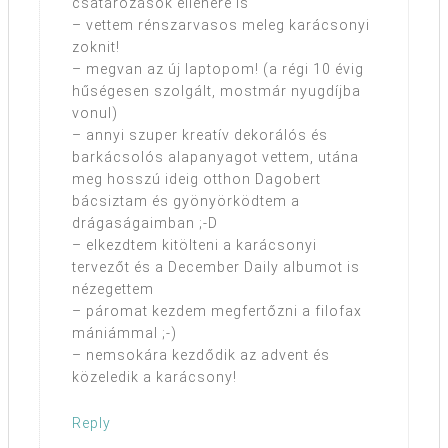
csatározások ellenére is
– vettem rénszarvasos meleg karácsonyi
zoknit!
– megvan az új laptopom! (a régi 10 évig
hűségesen szolgált, mostmár nyugdíjba
vonul)
– annyi szuper kreatív dekorálós és
barkácsolós alapanyagot vettem, utána
meg hosszú ideig otthon Dagobert
bácsiztam és gyönyörködtem a
drágaságaimban ;-D
– elkezdtem kitölteni a karácsonyi
tervezőt és a December Daily albumot is
nézegettem
– páromat kezdem megfertőzni a filofax
mániámmal ;-)
– nemsokára kezdődik az advent és
közeledik a karácsony!
Reply