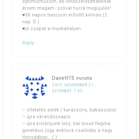
optimizmusom, de rendszerezettebbnek
érzem magam- szóval hurrá megújulás!
♥30 napos hasizom erősítő kihívás (2.
nap :D )
♥jó csapat a munkahelyen
Reply
Danett75
mondta
2015. NOVEMBER 21.,
SZOMBAT, 7:53
– ötletelős esték ( karácsony, babaszoba)
– újra várandósnapló
– újra kislányunk lesz, bár kissé flegma
genetikus (úgy anblock csalódás a nagy
Honvédban…:( )