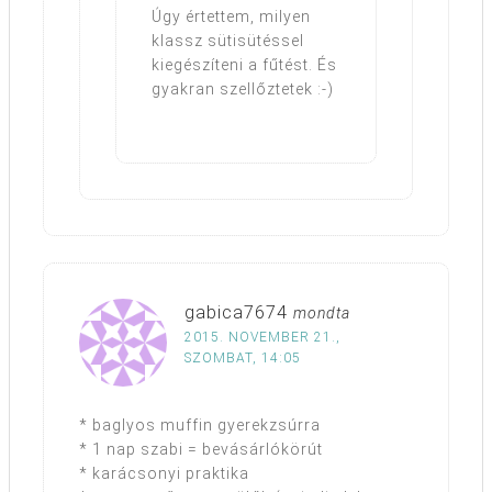
Úgy értettem, milyen
klassz sütisütéssel
kiegészíteni a fűtést. És
gyakran szellőztetek :-)
gabica7674
mondta
2015. NOVEMBER 21.,
SZOMBAT, 14:05
* baglyos muffin gyerekzsúrra
* 1 nap szabi = bevásárlókörút
* karácsonyi praktika