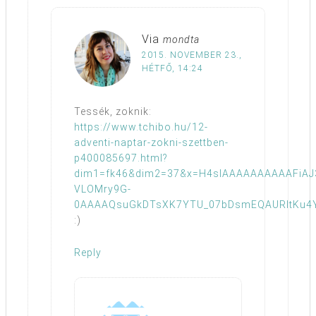
Via
mondta
2015. NOVEMBER 23.,
HÉTFŐ, 14:24
Tessék, zoknik:
https://www.tchibo.hu/12-
adventi-naptar-zokni-szettben-
p400085697.html?
dim1=fk46&dim2=37&x=H4sIAAAAAAAAAAFiA
VLOMry9G-
0AAAAQsuGkDTsXK7YTU_07bDsmEQAURltKu4
:)
Reply