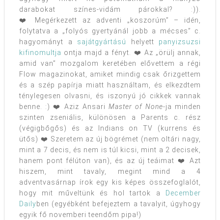
darabokat színes-vidám párokkal? :)).
❤️ Megérkezett az adventi „koszorúm” – idén,
folytatva a „folyós gyertyánál jobb a mécses” c.
hagyományt a
sajátgyártású
helyett
panyizsuzsi
kifinomultja
ontja majd a fényt. ❤️ Az „örülj annak,
amid van” mozgalom keretében elővettem a régi
Flow magazinokat, amiket mindig csak őrizgettem
és a szép papírja miatt használtam, és elkezdtem
ténylegesen olvasni, és iszonyú jó cikkek vannak
benne. :) ❤️ Aziz Ansari
Master of None
-ja minden
szinten zseniális, különösen a Parents c. rész
(végigbőgős) és az Indians on TV (kurrens és
ütős) ❤️ Szeretem az új bögrémet (nem oltári nagy,
mint a 7 decis, és nem is túl kicsi, mint a 2 decisek,
hanem pont félúton van), és az új teáimat ❤️ Azt
hiszem, mint tavaly, megint mind a 4
adventvasárnap írok egy kis képes összefoglalót,
hogy mit műveltünk és hol tartok a
December
Daily
ben (egyébként befejeztem a tavalyit, úgyhogy
egyik fő novemberi teendőm pipa!)