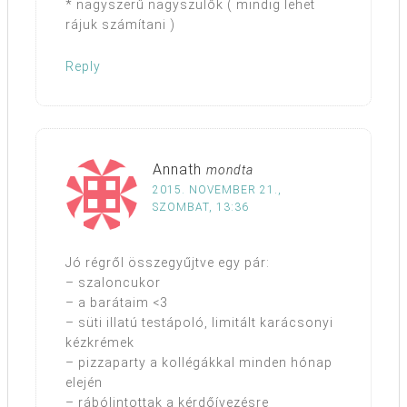
* nagyszerű nagyszülők ( mindig lehet
rájuk számítani )
Reply
Annath
mondta
2015. NOVEMBER 21.,
SZOMBAT, 13:36
Jó régről összegyűjtve egy pár:
– szaloncukor
– a barátaim <3
– süti illatú testápoló, limitált karácsonyi
kézkrémek
– pizzaparty a kollégákkal minden hónap
elején
– rábólintottak a kérdőívezésre