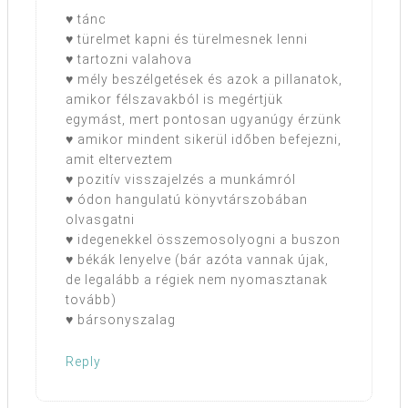
♥ tánc
♥ türelmet kapni és türelmesnek lenni
♥ tartozni valahova
♥ mély beszélgetések és azok a pillanatok,
amikor félszavakból is megértjük
egymást, mert pontosan ugyanúgy érzünk
♥ amikor mindent sikerül időben befejezni,
amit elterveztem
♥ pozitív visszajelzés a munkámról
♥ ódon hangulatú könyvtárszobában
olvasgatni
♥ idegenekkel összemosolyogni a buszon
♥ békák lenyelve (bár azóta vannak újak,
de legalább a régiek nem nyomasztanak
tovább)
♥ bársonyszalag
Reply