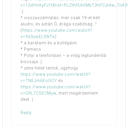
v=13dfmAyFLYI&list=PLZlhf5AVMbT3hFCzt4w_TnA
:)
* visszaszámlálás: már csak 19-et kell
aludni, és aztán Ó, drága szabdság…!
(
https://www.youtube.com/watch?
v=9d3ywELSNTk
)
* a barátaim és a kollégáim
* Pamacs
* Pötyi a telefonban – a világ legtündéribb
kiscsaja :)
* zene-hetet tartok, úgyhogy
https://www.youtube.com/watch?
v=TNEJm6EoGCY
és
https://www.youtube.com/watch?
v=CRL7CSECMyw
, mert megérdemlem
őket :)
Reply