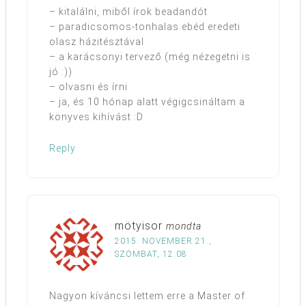
– kitalálni, miből írok beadandót
– paradicsomos-tonhalas ebéd eredeti
olasz házitésztával
– a karácsonyi tervező (még nézegetni is
jó :))
– olvasni és írni
– ja, és 10 hónap alatt végigcsináltam a
könyves kihívást :D
Reply
mötyisor
mondta
2015. NOVEMBER 21.,
SZOMBAT, 12:08
Nagyon kíváncsi lettem erre a Master of