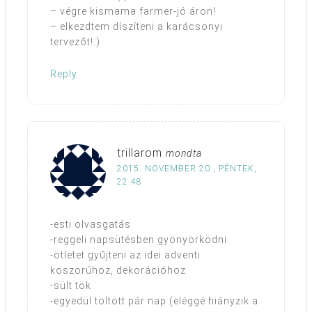
– végre kismama farmer-jó áron!
– elkezdtem díszíteni a karácsonyi
tervezőt!:)
Reply
trillarom
mondta
2015. NOVEMBER 20., PÉNTEK,
22:48
-esti olvasgatás
-reggeli napsütésben gyönyörködni
-ötletet gyűjteni az idei adventi
koszorúhoz, dekorációhoz
-sült tök
-egyedül töltött pár nap (eléggé hiányzik a