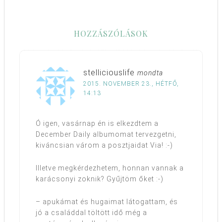
HOZZÁSZÓLÁSOK
stelliciouslife
mondta
2015. NOVEMBER 23., HÉTFŐ,
14:13
Ó igen, vasárnap én is elkezdtem a
December Daily albumomat tervezgetni,
kiváncsian várom a posztjaidat Via! :-)
Illetve megkérdezhetem, honnan vannak a
karácsonyi zoknik? Gyűjtöm őket :-)
– apukámat és hugaimat látogattam, és
jó a családdal töltött idő még a