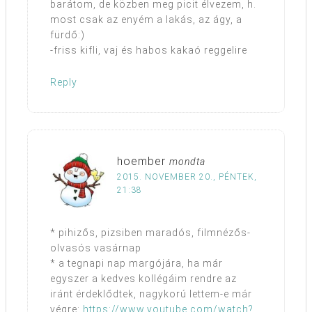
barátom, de közben meg picit élvezem, h.
most csak az enyém a lakás, az ágy, a
fürdő:)
-friss kifli, vaj és habos kakaó reggelire
Reply
hoember
mondta
2015. NOVEMBER 20., PÉNTEK,
21:38
* pihizős, pizsiben maradós, filmnézős-
olvasós vasárnap
* a tegnapi nap margójára, ha már
egyszer a kedves kollégáim rendre az
iránt érdeklődtek, nagykorú lettem-e már
végre:
https://www.youtube.com/watch?