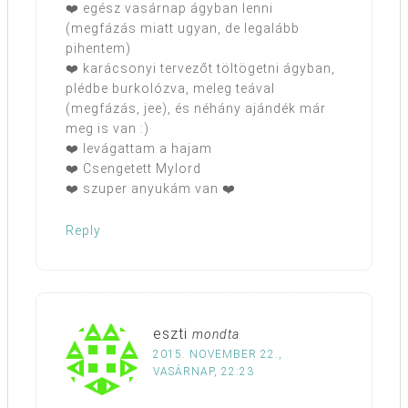
❤️ egész vasárnap ágyban lenni
(megfázás miatt ugyan, de legalább
pihentem)
❤️ karácsonyi tervezőt töltögetni ágyban,
plédbe burkolózva, meleg teával
(megfázás, jee), és néhány ajándék már
meg is van :)
❤️ levágattam a hajam
❤️ Csengetett Mylord
❤️ szuper anyukám van ❤️
Reply
eszti
mondta
2015. NOVEMBER 22.,
VASÁRNAP, 22:23