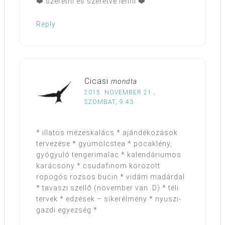
❤️ szeretni és szeretve lenni ❤️
Reply
Cicasi
mondta
2015. NOVEMBER 21.,
SZOMBAT, 9:43
* illatos mézeskalács * ajándékozások
tervezése * gyümölcstea * pocaklény,
gyógyuló tengerimalac * kalendáriumos
karácsony * csudafinom körözött
ropogós rozsos bucin * vidám madárdal
* tavaszi szellő (november van :D) * téli
tervek * edzések – sikerélmény * nyuszi-
gazdi egyezség *