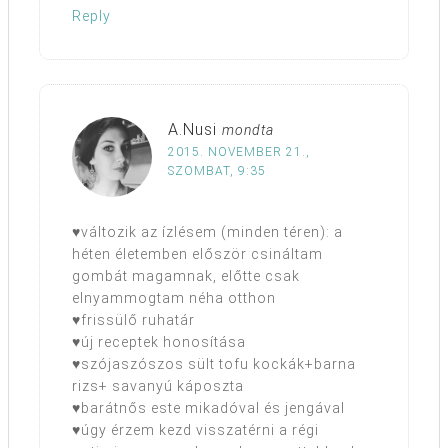
Reply
A.Nusi
mondta
2015. NOVEMBER 21.,
SZOMBAT, 9:35
♥változik az ízlésem (minden téren): a
héten életemben először csináltam
gombát magamnak, előtte csak
elnyammogtam néha otthon
♥frissülő ruhatár
♥új receptek honosítása
♥szójaszószos sült tofu kockák+barna
rizs+ savanyú káposzta
♥barátnős este mikadóval és jengával
♥úgy érzem kezd visszatérni a régi