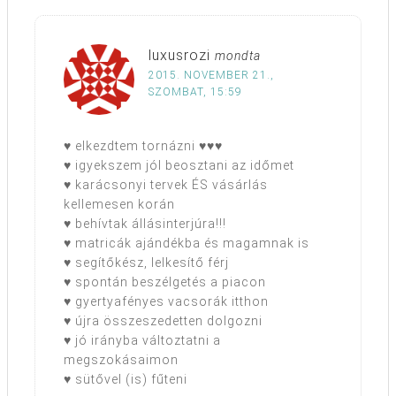
luxusrozi
mondta
2015. NOVEMBER 21.,
SZOMBAT, 15:59
♥ elkezdtem tornázni ♥♥♥
♥ igyekszem jól beosztani az időmet
♥ karácsonyi tervek ÉS vásárlás
kellemesen korán
♥ behívtak állásinterjúra!!!
♥ matricák ajándékba és magamnak is
♥ segítőkész, lelkesítő férj
♥ spontán beszélgetés a piacon
♥ gyertyafényes vacsorák itthon
♥ újra összeszedetten dolgozni
♥ jó irányba változtatni a
megszokásaimon
♥ sütővel (is) fűteni