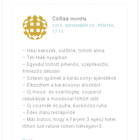
Csillaa
mondta
2015. NOVEMBER 20., PÉNTEK,
17:15
– Házi kekszek, sütőtök, töltött alma
– Téli teák nyugiban
– Egyedül töltött pihenős, szépítkezős,
filmezős délután
– Szépen gyűlnek a karácsonyi ajándékok
– Elkezdtem a karácsonyi díszítést
– Új mosó- és szárítógép, szuperül
redukálják a mosással töltött időt
– Új csizmák és puha, kuckózós ruha
– Édes illatú testápolók
– Már biztos, hogy a Férjem 3 egész hetet
itthon tud velünk tölteni hétvégén<3