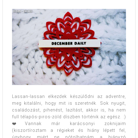
Lassan-lassan elkezdek készülődni az adventre,
meg kitalálni, hogy mit is szeretnék. Sok nyugit,
családozást, pihenést, lazítást, akkor is, ha nem
full télapós-piros-zöld díszben történik az egész. :)
❤️Vannak már karácsonyi zoknijaim
(kiszortíroztam a régieket és hiány lépett fel,
úgyhogy miért ne pótolhatnám a hiányzó