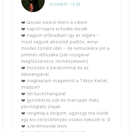
SZOMBAT, 10:09
❤️ lassan sikerül elérni a célom
❤️ napról-napra erősebb leszek
❤️ nagyon elfáradtam így év végére –
most vagyok abszolút padlón, annyi
minden történt idén – de nemsokára jön a
pihenés időszaka (pár vizsgával
megfűszerezve, természetesen)
❤️ mozizás a barátommal és az
édesanyjával
❤️ megkaptam magamtól a Titkos Kertet,
imádom!
❤️ téli kuckóhangulat
❤️ gyömbéres süti és marcipán illatú
párologtató olajak
❤️ rengeteg a dolgom, úgyhogy ma sütök
egy kis vörösáfonyás csokis kekszet is :D
❤️ szerelmesnek lenni