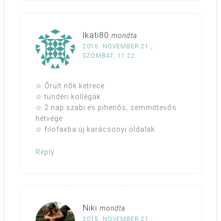
lkati80
mondta
2015. NOVEMBER 21.,
SZOMBAT, 11:22
☆ Őrült nők ketrece
☆ tündéri kollégák
☆ 2 nap szabi és pihenős, semmittevős
hétvége
☆ filofaxba új karácsonyi oldalak
Reply
Niki
mondta
2015. NOVEMBER 21.,