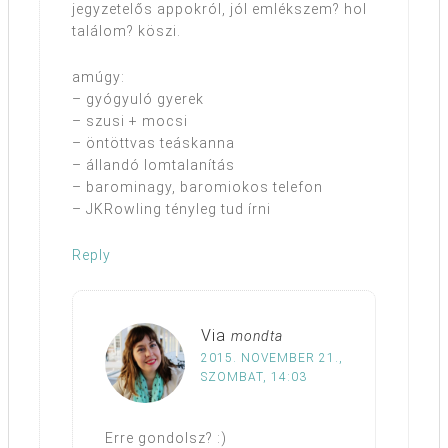
jegyzetelős appokról, jól emlékszem? hol
találom? köszi.
amúgy:
– gyógyuló gyerek
– szusi + mocsi
– öntöttvas teáskanna
– állandó lomtalanítás
– barominagy, baromiokos telefon
– JKRowling tényleg tud írni
Reply
Via
mondta
2015. NOVEMBER 21.,
SZOMBAT, 14:03
Erre gondolsz? :)