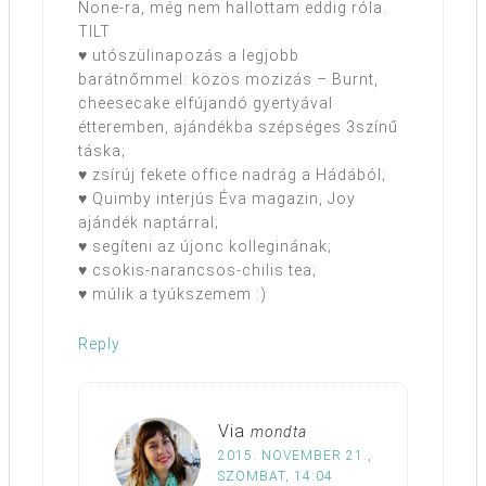
None-ra, még nem hallottam eddig róla.
TILT
♥ utószülinapozás a legjobb
barátnőmmel: közös mozizás – Burnt,
cheesecake elfújandó gyertyával
étteremben, ajándékba szépséges 3színű
táska;
♥ zsírúj fekete office nadrág a Hádából;
♥ Quimby interjús Éva magazin, Joy
ajándék naptárral;
♥ segíteni az újonc kolleginának;
♥ csokis-narancsos-chilis tea;
♥ múlik a tyúkszemem :)
Reply
Via
mondta
2015. NOVEMBER 21.,
SZOMBAT, 14:04