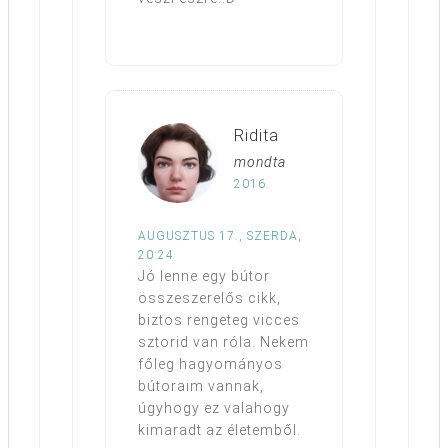
Ridita
mondta
2016.
AUGUSZTUS 17., SZERDA,
20:24
Jó lenne egy bútor
összeszerelős cikk,
biztos rengeteg vicces
sztorid van róla. Nekem
főleg hagyományos
bútoraim vannak,
úgyhogy ez valahogy
kimaradt az életemből.