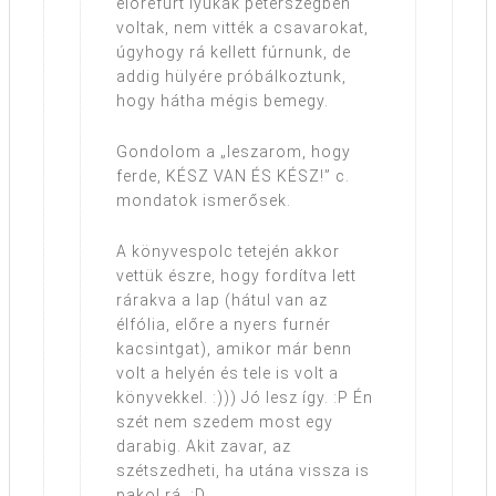
előrefúrt lyukak péterszegben
voltak, nem vitték a csavarokat,
úgyhogy rá kellett fúrnunk, de
addig hülyére próbálkoztunk,
hogy hátha mégis bemegy.
Gondolom a „leszarom, hogy
ferde, KÉSZ VAN ÉS KÉSZ!” c.
mondatok ismerősek.
A könyvespolc tetején akkor
vettük észre, hogy fordítva lett
rárakva a lap (hátul van az
élfólia, előre a nyers furnér
kacsintgat), amikor már benn
volt a helyén és tele is volt a
könyvekkel. :))) Jó lesz így. :P Én
szét nem szedem most egy
darabig. Akit zavar, az
szétszedheti, ha utána vissza is
pakol rá. :D