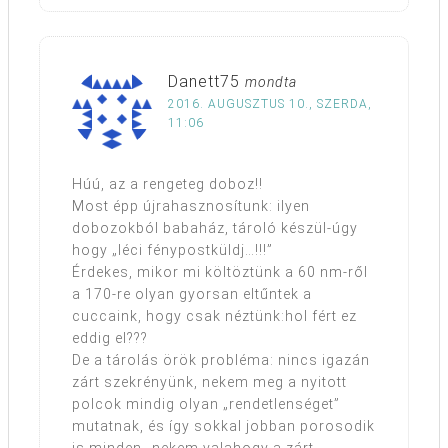
Danett75
mondta
2016. AUGUSZTUS 10., SZERDA,
11:06
Húú, az a rengeteg doboz!!
Most épp újrahasznosítunk: ilyen
dobozokból babaház, tároló készül-úgy
hogy „léci fénypostküldj…!!!”
Érdekes, mikor mi költöztünk a 60 nm-ről
a 170-re olyan gyorsan eltűntek a
cuccaink, hogy csak néztünk:hol fért ez
eddig el???
De a tárolás örök probléma: nincs igazán
zárt szekrényünk, nekem meg a nyitott
polcok mindig olyan „rendetlenséget”
mutatnak, és így sokkal jobban porosodik
is minden…nekem valahogy a zárt