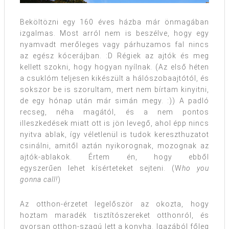
Beköltözni egy 160 éves házba már önmagában
izgalmas. Most arról nem is beszélve, hogy egy
nyamvadt merőleges vagy párhuzamos fal nincs
az egész kócerájban. :D Régiek az ajtók és meg
kellett szokni, hogy hogyan nyílnak. (Az első héten
a csuklóm teljesen kikészült a hálószobaajtótól, és
sokszor be is szorultam, mert nem bírtam kinyitni,
de egy hónap után már simán megy. :)) A padló
recseg, néha magától, és a nem pontos
illeszkedések miatt ott is jön levegő, ahol épp nincs
nyitva ablak, így véletlenül is tudok kereszthuzatot
csinálni, amitől aztán nyikorognak, mozognak az
ajtók-ablakok. Értem én, hogy ebből
egyszerűen lehet kísérteteket sejteni. (W
ho you
gonna call!
)
Az otthon-érzetet legelőször az okozta, hogy
hoztam maradék tisztítószereket otthonról, és
gyorsan otthon-szagú lett a konyha. Igazából főleg