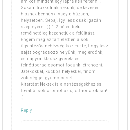
amikor mindent egy lapra kell feltenni..
Sokan drukkolnak nekünk, de kevesen
hisznek bennünk, vagy a házban,
helyzetben. Sebaj. Így lesz csak igazán
szép nyerni :)) 1-2 héten belül
remélhetőleg kezdhetjük a felújítást.
Engem meg az tart életben a sok
ügyintézős nehézség közepette, hogy lesz
saját bográcsozó helyünk, meg erdőnk,
és nagyon klassz gyerek- és
felnőttparadicsomot fogunk létrehozni.
Játékokkal, kuckós helyekkel, finom
zöldséggel-gyümölccsel.
Kitartást Nektek is a nehézségekhez és
további sok örömöt az új otthonotokban!
:)
Reply