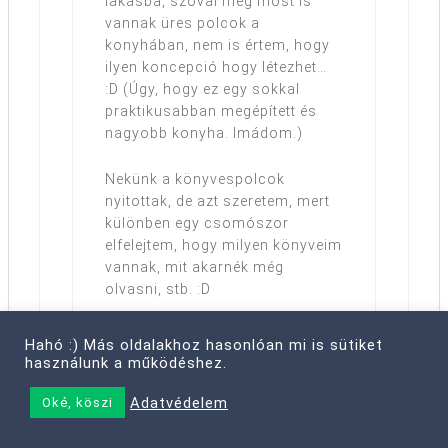
lakásba, szóval még most is
vannak üres polcok a
konyhában, nem is értem, hogy
ilyen koncepció hogy létezhet…
:D (Úgy, hogy ez egy sokkal
praktikusabban megépített és
nagyobb konyha. Imádom.)
Nekünk a könyvespolcok
nyitottak, de azt szeretem, mert
különben egy csomószor
elfelejtem, hogy milyen könyveim
vannak, mit akarnék még
olvasni, stb. :D
Reply
Hahó :) Más oldalakhoz hasonlóan mi is sütiket
használunk a működéshez.
Adatvédelem
Oké, köszi
Danett75
mondta