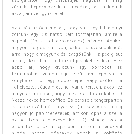
szolgáltatót, hogy csipkedjék magukat, mi meg
várunk, beporciózzuk a megákat, és haladunk
azzal, amivel így is lehet.
Az elképesztően mesés, hogy van egy talpalatnyi
zöldünk egy kis hátsó kert formájában, amire a
nappali (és a dolgozósarkaink) néznek. Amikor
nagyon dolgos nap van, akkor is szakítunk időt
arra, hogy kimegyünk és levegőzünk. Ha pedig süt
a nap, akkor lehet rögtönzött pikniket rendezni – ez
abból áll, hogy kiviszünk egy pokrócot, és
felmarkolunk valami kaja-szerűt, ami épp van a
konyhában, pl. egy doboz eper vagy szőlő. Ha
„kihelyezett céges meeting” van a kertben, akkor ez
annyiban módosul, hogy hozzuk a filofaxokat is. :D
Nesze neked homeoffice. És persze a tengerparton
is abszolválható ugyanez (a kavicsok pedig
nagyon jó papírnehezékek, amikor lopná a szél a
szupertitkos feljegyzéseinket!! :D). Mindig ezek a
pillanatok jártak a fejemben, amikor a rendkívül
húzós, nehéz időszakok voltak a költözés