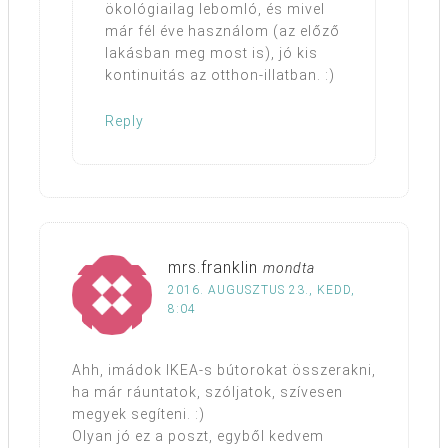
ökológiailag lebomló, és mivel
már fél éve használom (az előző
lakásban meg most is), jó kis
kontinuitás az otthon-illatban. :)
Reply
mrs.franklin
mondta
2016. AUGUSZTUS 23., KEDD,
8:04
Ahh, imádok IKEA-s bútorokat összerakni,
ha már ráuntatok, szóljatok, szívesen
megyek segíteni. :)
Olyan jó ez a poszt, egyből kedvem