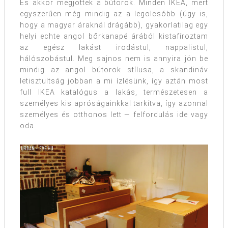
És akkor megjöttek a bútorok. Minden IKEA, mert
egyszerűen még mindig az a legolcsóbb (úgy is,
hogy a magyar áraknál drágább), gyakorlatilag egy
helyi echte angol bőrkanapé árából kistafíroztam
az egész lakást irodástul, nappalistul,
hálószobástul. Meg sajnos nem is annyira jön be
mindig az angol bútorok stílusa, a skandináv
letisztultság jobban a mi ízlésünk, így aztán most
full IKEA katalógus a lakás, természetesen a
személyes kis apróságainkkal tarkítva, így azonnal
személyes és otthonos lett — felfordulás ide vagy
oda.