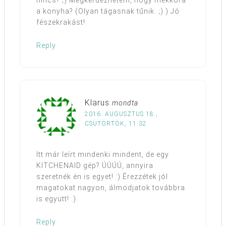
a konyha? (Olyan tágasnak tűnik. ;) ) Jó
fészekrakást!
Reply
Klarus
mondta
2016. AUGUSZTUS 18.,
CSÜTÖRTÖK, 11:32
Itt már leírt mindenki mindent, de egy
KITCHENAID gép? ÚÚÚÚ, annyira
szeretnék én is egyet! :) Érezzétek jól
magatokat nagyon, álmodjatok továbbra
is együtt! :)
Reply