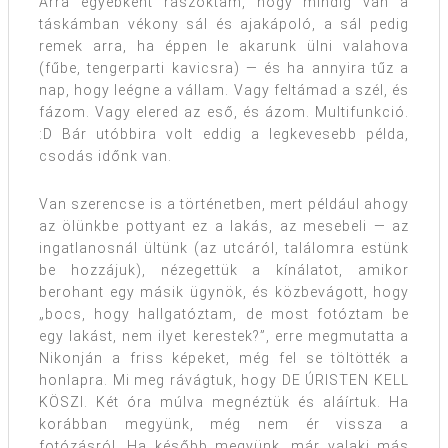
Arra egyébként rászoktam, hogy mindig van a
táskámban vékony sál és ajakápoló, a sál pedig
remek arra, ha éppen le akarunk ülni valahova
(fűbe, tengerparti kavicsra) — és ha annyira tűz a
nap, hogy leégne a vállam. Vagy feltámad a szél, és
fázom. Vagy elered az eső, és ázom. Multifunkció.
:D Bár utóbbira volt eddig a legkevesebb példa,
csodás időnk van.
Van szerencse is a történetben, mert például ahogy
az ölünkbe pottyant ez a lakás, az mesebeli — az
ingatlanosnál ültünk (az utcáról, találomra estünk
be hozzájuk), nézegettük a kínálatot, amikor
berohant egy másik ügynök, és közbevágott, hogy
„bocs, hogy hallgatóztam, de most fotóztam be
egy lakást, nem ilyet kerestek?”, erre megmutatta a
Nikonján a friss képeket, még fel se töltötték a
honlapra. Mi meg rávágtuk, hogy DE ÚRISTEN KELL
KÖSZI. Két óra múlva megnéztük és aláírtuk. Ha
korábban megyünk, még nem ér vissza a
fotózásról. Ha később megyünk, már valaki más