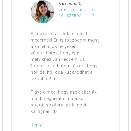
Via
mondta
2016. AUGUSZTUS
10., SZERDA, 14:17
A kuckók és erdők mindent
megérnek! Én is tobzódom most
a kis elbújós helyeken,
választhatok, hogy épp
melyikhez van kedvem. És
Gomez is láthatóan élvezi, hogy
hol ide, hol oda kucorodhat a
lakásban! :)
Figyeld meg, hogy azok akarják
majd meghívatni magukat
bográcsozásra, akik most
kárognak. :D
Reply