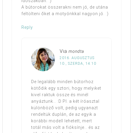
időszakban. :)
A bútorokat összerakni nem jó, de utána
feltölteni őket a motyónkkal nagyon jó. :)
Reply
Via
mondta
2016. AUGUSZTUS
10., SZERDA, 14:10
De legalább minden bútorhoz
kötődik egy sztori, hogy melyiket
kivel raktuk össze és minél
anyáztunk… :D Pl. a két íróasztal
különböző volt, pedig ugyanazt
rendeltük duplán, de az egyik a
korábbi modell lehetett, mert
totál más volt a fióksínje… és az