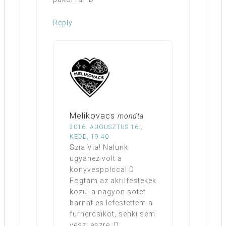
Reply
Melikovacs
mondta
2016. AUGUSZTUS 16.,
KEDD, 19:40
Szia Via! Nalunk
ugyanez volt a
konyvespolccal:D
Fogtam az akrilfestekek
kozul a nagyon sotet
barnat es lefestettem a
furnercsikot, senki sem
veszi eszre.:D