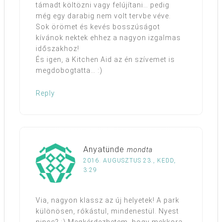
támadt költözni vagy felújítani… pedig
még egy darabig nem volt tervbe véve.
Sok örömet és kevés bosszúságot
kívánok nektek ehhez a nagyon izgalmas
időszakhoz!
És igen, a Kitchen Aid az én szívemet is
megdobogtatta… :)
Reply
Anyatünde
mondta
2016. AUGUSZTUS 23., KEDD,
3:29
Via, nagyon klassz az új helyetek! A park
különösen, rókástul, mindenestül. Nyest
nincs? ;) Megkérdezhetem, hogy mekkora