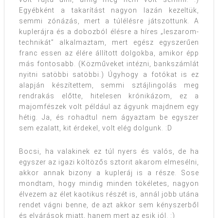
Egyébként a takarítást nagyon lazán kezeltük,
semmi zónázás, mert a túlélésre játszottunk. A
kuplerájra és a dobozból élésre a híres „leszarom-
technikát” alkalmaztam, mert egész egyszerűen
franc essen az élére állított dolgokba, amikor épp
más fontosabb. (Közműveket intézni, bankszámlát
nyitni satöbbi satöbbi.) Úgyhogy a fotókat is ez
alapján készítettem, semmi sztájlingolás meg
rendrakás előtte, hitelesen krónikázom, ez a
majomfészek volt például az ágyunk majdnem egy
hétig. Ja, és rohadtul nem ágyaztam be egyszer
sem ezalatt, kit érdekel, volt elég dolgunk. :D
Bocsi, ha valakinek ez túl nyers és valós, de ha
egyszer az igazi költözős sztorit akarom elmesélni,
akkor annak bizony a kupleráj is a része. Sose
mondtam, hogy mindig minden tökéletes, nagyon
élvezem az élet kaotikus részét is, annál jobb utána
rendet vágni benne, de azt akkor sem kényszerből
és elvárások miatt, hanem mert az esik jól. :)