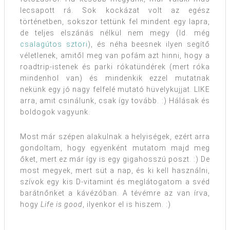
lecsapott rá. Sok kockázat volt az egész
történetben, sokszor tettünk fel mindent egy lapra,
de teljes elszánás nélkül nem megy (ld. még
csalagútos sztori
), és néha beesnek ilyen segítő
véletlenek, amitől meg van pofám azt hinni, hogy a
roadtrip-istenek és parki rókatündérek (mert róka
mindenhol van) és mindenkik ezzel mutatnak
nekünk egy jó nagy felfelé mutató hüvelykujjat. LIKE
arra, amit csinálunk, csak így tovább. :) Hálásak és
boldogok vagyunk.
Most már szépen alakulnak a helyiségek, ezért arra
gondoltam, hogy egyenként mutatom majd meg
őket, mert ez már így is egy gigahosszú poszt. :) De
most megyek, mert süt a nap, és ki kell használni,
szívok egy kis D-vitamint és meglátogatom a svéd
barátnőnket a kávézóban. A tévémre az van írva,
hogy
Life is good
, ilyenkor el is hiszem. :)