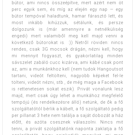
bútor, ami nincs összeépítve, mert azért nem öt
perc egyik sem, és míg az elején egy nap — egy
bútor tempóval haladtunk, hamar fárasztó lett, és
most inkább kihúzzuk, sétálunk, és persze
dolgozunk is (már amennyire a netnélküliség
engedi) mert valamiből meg kell majd venni a
következő bútorokat is. :)) Netről röviden: nincs
rendes, csak 3G mocsok drágán, nézni kell, hogy
mi mennyit fogyaszt, és gyakorlatilag minden
sávszelet zabáló cucc kizárva, ami kábé csak pont
az, ami a munkánkhoz kell (nem tudok Hangoutsot
tartani, videót feltölteni, nagyobb képeket fel-le
tölteni, videót nézni, stb., de még maga a Facebook
is rettenetesen sokat eszik). Privát vonalunk lesz
majd, mert csak úgy lehet a munkához megfelelő
tempójú (és rendelkezésre álló) netünk, de ők a fő
szolgáltatótól bérlik a kábelt, a fő szolgáltató pedig
per pillanat 3 hete nem találja a saját dobozát a ház
előtt, és azóta csesznek válaszolni. Nincs mit
tenni, a privát szolgáltatónk naponta zaklatja a fő