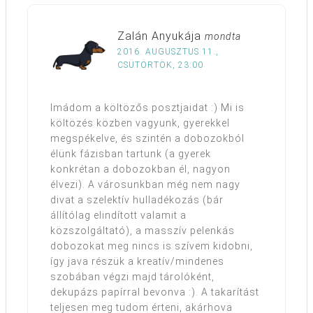
Zalán Anyukája
mondta
2016. AUGUSZTUS 11.,
CSÜTÖRTÖK, 23:00
Imádom a költözős posztjaidat :) Mi is
költözés közben vagyunk, gyerekkel
megspékelve, és szintén a dobozokból
élünk fázisban tartunk (a gyerek
konkrétan a dobozokban él, nagyon
élvezi). A városunkban még nem nagy
divat a szelektív hulladékozás (bár
állítólag elindított valamit a
közszolgáltató), a masszív pelenkás
dobozokat meg nincs is szívem kidobni,
így java részük a kreatív/mindenes
szobában végzi majd tárolóként,
dekupázs papírral bevonva :). A takarítást
teljesen meg tudom érteni, akárhova