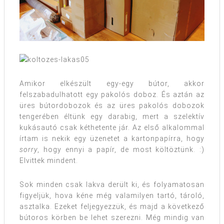
Amikor elkészült egy-egy bútor, akkor
felszabadulhatott egy pakolós doboz. És aztán az
üres bútordobozok és az üres pakolós dobozok
tengerében éltünk egy darabig, mert a szelektív
kukásautó csak kéthetente jár. Az első alkalommal
írtam is nekik egy üzenetet a kartonpapírra, hogy
sorry
, hogy ennyi a papír, de most költöztünk. :)
Elvittek mindent.
Sok minden csak lakva derült ki, és folyamatosan
figyeljük, hova kéne még valamilyen tartó, tároló,
asztalka. Ezeket feljegyezzük, és majd a következő
bútoros körben be lehet szerezni. Még mindig van