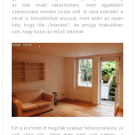
az illat miatt takarítottam, mert egyébként
szerencsére minden tiszta volt. A rend kedvéért a
vécét is kitisztítottuk anyuval, mert azért az olyan
hely, hogy illik „felavatni”, de amúgy makulátlan
volt, nagy köszi az előző lakónak.
Ezt a kisfotelt itt hagyták szabad felhasználásra, jó
volt rajta ülni, amíg még nem volt semmi. :)