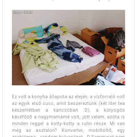
Ez volt a konyha állapota az elején, a vízforraló volt
az egyik első cucc, amit beszereztünk (két liter tea
készenlétben a kancsóban :D), a kotyogós
kávéfőző a nagymamámé volt, jött velem, azóta is
minden reggel a kotty-kotty a rutin része. Mi van
még az asztalon? Konverter, mobiltöltő, egy
zseblámpa… random hülyeségek. :D Semminek nem