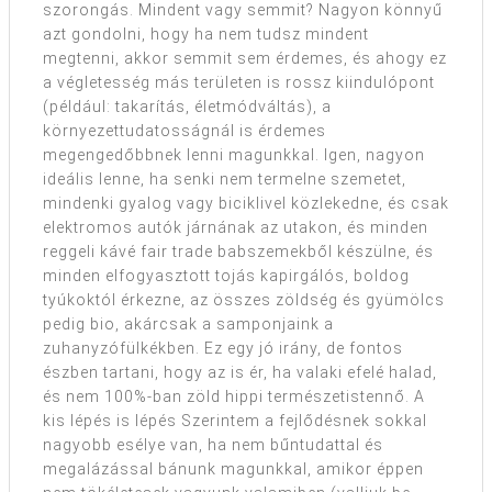
szorongás. Mindent vagy semmit? Nagyon könnyű
azt gondolni, hogy ha nem tudsz mindent
megtenni, akkor semmit sem érdemes, és ahogy ez
a végletesség más területen is rossz kiindulópont
(például: takarítás, életmódváltás), a
környezettudatosságnál is érdemes
megengedőbbnek lenni magunkkal. Igen, nagyon
ideális lenne, ha senki nem termelne szemetet,
mindenki gyalog vagy biciklivel közlekedne, és csak
elektromos autók járnának az utakon, és minden
reggeli kávé fair trade babszemekből készülne, és
minden elfogyasztott tojás kapirgálós, boldog
tyúkoktól érkezne, az összes zöldség és gyümölcs
pedig bio, akárcsak a samponjaink a
zuhanyzófülkékben. Ez egy jó irány, de fontos
észben tartani, hogy az is ér, ha valaki efelé halad,
és nem 100%-ban zöld hippi természetistennő. A
kis lépés is lépés Szerintem a fejlődésnek sokkal
nagyobb esélye van, ha nem bűntudattal és
megalázással bánunk magunkkal, amikor éppen