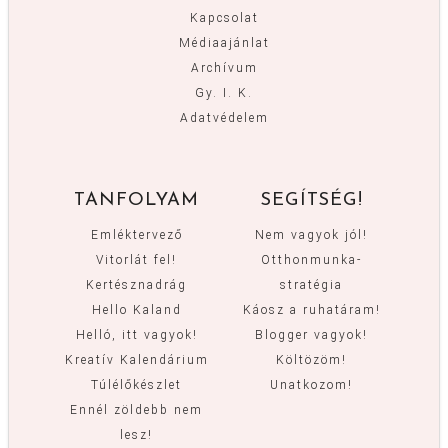
Kapcsolat
Médiaajánlat
Archívum
Gy. I. K.
Adatvédelem
TANFOLYAM
SEGÍTSÉG!
Emléktervező
Nem vagyok jól!
Vitorlát fel!
Otthonmunka-
Kertésznadrág
stratégia
Hello Kaland
Káosz a ruhatáram!
Helló, itt vagyok!
Blogger vagyok!
Kreatív Kalendárium
Költözöm!
Túlélőkészlet
Unatkozom!
Ennél zöldebb nem
lesz!