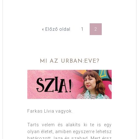
« Előző oldal
1
2
MI AZ URBAN:EVE?
Farkas Lívia vagyok.
Tarts velem és alakíts ki te is egy
olyan életet, amiben egyszerre lehetsz
határozott, laza és szabad. Mert érsz