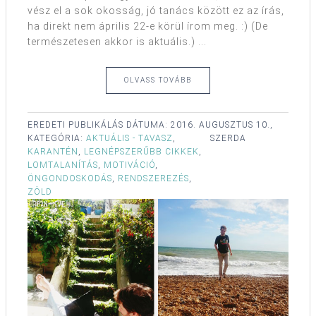
vész el a sok okosság, jó tanács között ez az írás,
ha direkt nem április 22-e körül írom meg. :) (De
természetesen akkor is aktuális.) ...
OLVASS TOVÁBB
EREDETI PUBLIKÁLÁS DÁTUMA:
2016. AUGUSZTUS 10.,
KATEGÓRIA:
AKTUÁLIS - TAVASZ
,
SZERDA
KARANTÉN
,
LEGNÉPSZERŰBB CIKKEK
,
LOMTALANÍTÁS
,
MOTIVÁCIÓ
,
ÖNGONDOSKODÁS
,
RENDSZEREZÉS
,
ZÖLD