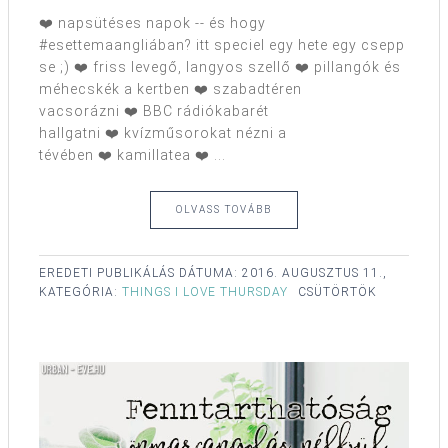
❤️ napsütéses napok -- és hogy
#esettemaangliában? itt speciel egy hete egy csepp
se ;) ❤️ friss levegő, langyos szellő ❤️ pillangók és
méhecskék a kertben ❤️ szabadtéren
vacsorázni ❤️ BBC rádiókabarét
hallgatni ❤️ kvízműsorokat nézni a
tévében ❤️ kamillatea ❤️ ...
OLVASS TOVÁBB
EREDETI PUBLIKÁLÁS DÁTUMA:
2016. AUGUSZTUS 11.,
KATEGÓRIA:
THINGS I LOVE THURSDAY
CSÜTÖRTÖK