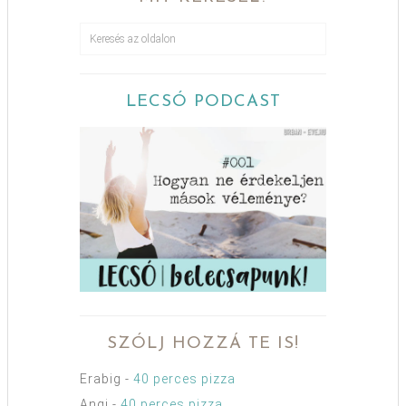
LECSÓ PODCAST
SZÓLJ HOZZÁ TE IS!
Erabig
-
40 perces pizza
Angi
-
40 perces pizza