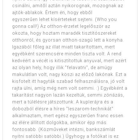
csinálni, amitől aztán nyikorognak, mozognak az
ajtók-ablakok. Értem én, hogy ebből
egyszerűen lehet kísérteteket sejteni. (Who you
gonna call!) Az otthon-érzetet legelőször az
okozta, hogy hoztam maradék tisztítószereket
otthonról, és gyorsan otthon-szagú lett a konyha.
Igazából főleg az illat miatt takarítottam, mert
egyébként szerencsére minden tiszta volt. A rend
kedvéért a vécét is kitisztítottuk anyuval, mert azért
az olyan hely, hogy illik "felavatni", de amúgy
makulátlan volt, nagy köszi az előző lakónak. Ezt a
kisfotelt itt hagyták szabad felhasználásra, jó volt
rajta ülni, amíg még nem volt semmi. :) Egyébként a
takarítást nagyon lazán kezeltük, semmi zónázás,
mert a túlélésre játszottunk. A kuplerájra és a
dobozból élésre a híres "leszarom-technikát"
alkalmaztam, mert egész egyszerűen franc essen
az élére állított dolgokba, amikor épp más
fontosabb. (Közműveket intézni, bankszámlát
nyitni satöbbi satöbbi.) Úgyhogy a fotókat is ez