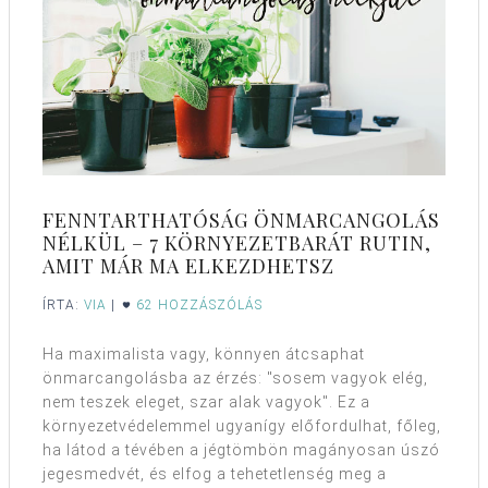
FENNTARTHATÓSÁG ÖNMARCANGOLÁS
NÉLKÜL – 7 KÖRNYEZETBARÁT RUTIN,
AMIT MÁR MA ELKEZDHETSZ
ÍRTA:
VIA
|
62 HOZZÁSZÓLÁS
Ha maximalista vagy, könnyen átcsaphat
önmarcangolásba az érzés: "sosem vagyok elég,
nem teszek eleget, szar alak vagyok". Ez a
környezetvédelemmel ugyanígy előfordulhat, főleg,
ha látod a tévében a jégtömbön magányosan úszó
jegesmedvét, és elfog a tehetetlenség meg a