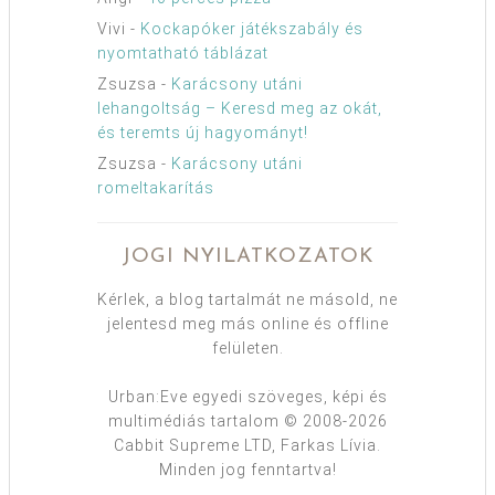
Vivi
-
Kockapóker játékszabály és
nyomtatható táblázat
Zsuzsa
-
Karácsony utáni
lehangoltság – Keresd meg az okát,
és teremts új hagyományt!
Zsuzsa
-
Karácsony utáni
romeltakarítás
JOGI NYILATKOZATOK
Kérlek, a blog tartalmát ne másold, ne
jelentesd meg más online és offline
felületen.
Urban:Eve egyedi szöveges, képi és
multimédiás tartalom © 2008-2026
Cabbit Supreme LTD, Farkas Lívia.
Minden jog fenntartva!