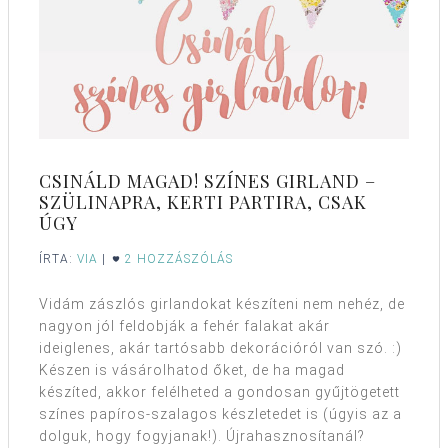
CSINÁLD MAGAD! SZÍNES GIRLAND –
SZÜLINAPRA, KERTI PARTIRA, CSAK
ÚGY
ÍRTA:
VIA
|
2 HOZZÁSZÓLÁS
Vidám zászlós girlandokat készíteni nem nehéz, de
nagyon jól feldobják a fehér falakat akár
ideiglenes, akár tartósabb dekorációról van szó. :)
Készen is vásárolhatod őket, de ha magad
készíted, akkor felélheted a gondosan gyűjtögetett
színes papíros-szalagos készletedet is (úgyis az a
dolguk, hogy fogyjanak!). Újrahasznosítanál?