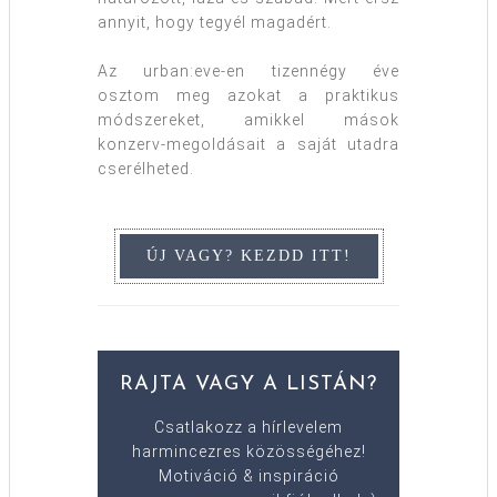
annyit, hogy tegyél magadért.
Az urban:eve-en tizennégy éve
osztom meg azokat a praktikus
módszereket, amikkel mások
konzerv-megoldásait a saját utadra
cserélheted.
RAJTA VAGY A LISTÁN?
Csatlakozz a hírlevelem
harmincezres közösségéhez!
Motiváció & inspiráció