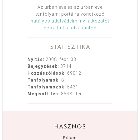
Az urban:eve és az urban:eve
tanfolyami portálra vonatkozó
hatályos adatvédelmi nyilatkozatot
ide kattintva olvashatod
.
STATISZTIKA
Nyitás:
2008. febr. 03.
Bejegyzések:
3714
Hozzászólások:
69012
Tanfolyamok:
8
Tanfolyamozók:
5431
Megivott tea:
3548 liter
HASZNOS
Rólam