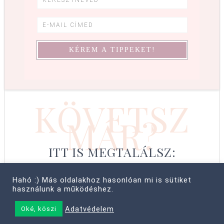
KÖVETSZ
MÁR?
ITT IS MEGTALÁLSZ:
Hahó :) Más oldalakhoz hasonlóan mi is sütiket
használunk a működéshez.
© COPYRIGHT 2008–2026 CABBIT SUPREME LTD, FARKAS LÍVIA
Adatvédelem
Oké, köszi
• MINDEN JOG FENNTARTVA! ·