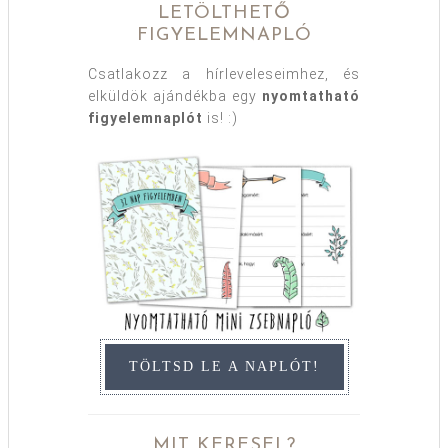
LETÖLTHETŐ
FIGYELEMNAPLÓ
Csatlakozz a hírleveleseimhez, és
elküldök ajándékba egy
nyomtatható
figyelemnaplót
is! :)
TÖLTSD LE A NAPLÓT!
MIT KERESEL?