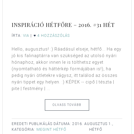
INSPIRÁCIÓ HÉTFŐRE – 2016. #31 HÉT
ÍRTA:
VIA
|
4 HOZZÁSZÓLÁS
Hello, augusztus! :) Ráadásul elseje, hétfő... Ha egy
jó kis falinaptárra van szükséged az utolsó nyári
hónaphoz, akkor innen le is tölthetsz egyet
(nyomtatható és háttérkép formájában is!), ha
pedig nyári ötletekre vágysz, itt találod az összes
nyári tippet egy helyen. :) KÉPEK -- cipő | tészta |
pite | festmény | ...
OLVASS TOVÁBB
EREDETI PUBLIKÁLÁS DÁTUMA:
2016. AUGUSZTUS 1.,
KATEGÓRIA:
MEGINT HÉTFŐ
HÉTFŐ