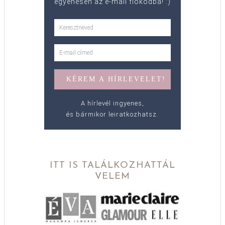
egyenesen az e-mail fiókodba! :)
A hírlevél ingyenes,
és bármikor leiratkozhatsz.
ITT IS TALÁLKOZHATTÁL
VELEM