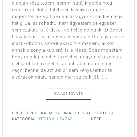
alapján készítettem, semmi sztájlingolás meg
rendrakás előtte, hitelesen krónikázom, ez a
majomfészek volt például az ágyunk majdnem egy
hétig. Ja, és rohadtul nem ágyaztam be egyszer
sem ezalatt, kit érdekel, volt elég dolgunk. :D Bocsi,
ha valakinek ez túl nyers és valós, de ha egyszer az
igazi költözős sztorit akarom elmesélni, akkor
annak bizony a kupleráj is a része. Sose mondtam,
hogy mindig minden tökéletes, nagyon élvezem az
élet kaotikus részét is, annál jobb utána rendet
vágni benne, de azt akkor sem kényszerből és
elvárások miatt, hanem mert az esik jól. :) ...
OLVASS TOVÁBB
EREDETI PUBLIKÁLÁS DÁTUMA:
2016. AUGUSZTUS 9.,
KATEGÓRIA:
OTTHON
,
UTAZÁS
KEDD