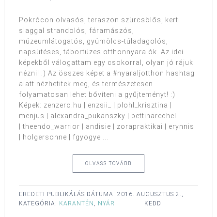
Pokrócon olvasós, teraszon szürcsölős, kerti
slaggal strandolós, fáramászós,
múzeumlátogatós, gyümölcs-túladagolós,
napsütéses, tábortüzes otthonnyaralók. Az idei
képekből válogattam egy csokorral, olyan jó rájuk
nézni! :) Az összes képet a #nyaraljotthon hashtag
alatt nézhetitek meg, és természetesen
folyamatosan lehet bővíteni a gyűjteményt! :)
Képek: zenzero.hu | enzsii_ | plohl_krisztina |
menjus | alexandra_pukanszky | bettinarechel
| theendo_warrior | andisie | zorapraktikai | erynnis
| holgersonne | fgyogye ...
OLVASS TOVÁBB
EREDETI PUBLIKÁLÁS DÁTUMA:
2016. AUGUSZTUS 2.,
KATEGÓRIA:
KARANTÉN
,
NYÁR
KEDD