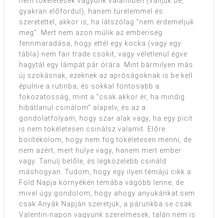
nem tökéletesek vagyunk valamiben (valljuk be,
gyakran előfordul), hanem türelemmel és
szeretettel, akkor is, ha látszólag "nem érdemeljük
meg". Mert nem azon múlik az emberiség
fennmaradása, hogy ettél egy kocka (vagy egy
tábla) nem fair trade csokit, vagy véletlenül égve
hagytál egy lámpát pár órára. Mint bármilyen más
új szokásnak, ezeknek az apróságoknak is be kell
épülnie a rutinba, és sokkal fontosabb a
fokozatosság, mint a "csak akkor ér, ha mindig
hibátlanul csinálom" alapelv, és az a
gondolatfolyam, hogy szar alak vagy, ha egy picit
is nem tökéletesen csinálsz valamit. Előre
borítékolom, hogy nem fog tökéletesen menni, de
nem azért, mert hülye vagy, hanem mert ember
vagy. Tanulj belőle, és legközelebb csináld
máshogyan. Tudom, hogy egy ilyen témájú cikk a
Föld Napja környékén témába vágóbb lenne, de
mivel úgy gondolom, hogy ahogy anyukánkat sem
csak Anyák Napján szeretjük, a párunkba se csak
Valentin-napon vagyunk szerelmesek, talán nem is