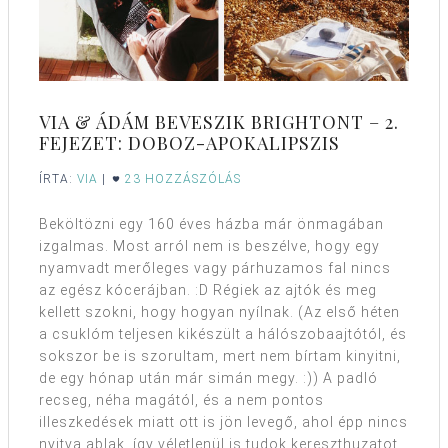
VIA & ÁDÁM BEVESZIK BRIGHTONT – 2.
FEJEZET: DOBOZ-APOKALIPSZIS
ÍRTA:
VIA
|
23 HOZZÁSZÓLÁS
Beköltözni egy 160 éves házba már önmagában
izgalmas. Most arról nem is beszélve, hogy egy
nyamvadt merőleges vagy párhuzamos fal nincs
az egész kócerájban. :D Régiek az ajtók és meg
kellett szokni, hogy hogyan nyílnak. (Az első héten
a csuklóm teljesen kikészült a hálószobaajtótól, és
sokszor be is szorultam, mert nem bírtam kinyitni,
de egy hónap után már simán megy. :)) A padló
recseg, néha magától, és a nem pontos
illeszkedések miatt ott is jön levegő, ahol épp nincs
nyitva ablak, így véletlenül is tudok kereszthuzatot