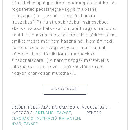
Készítheted újságpapírból, csomagolópapírból, és
rögzítheted pékzsinegre vagy sima barna
madzagra (nem, ez nem "csóró", hanem
"rusztikus" :P) Ha strapabíróbbat, színesebbet
akarsz, választhatsz kartonpapírt vagy scrapbook
papírt. Felhasználhatsz régi kottákat, térképeket is,
amiket másra már nem használnál. Nem árt neki,
ha "összevissza" vagy vegyes mintás - annál
bájosabb lesz! Jó alkalom a maradékok
elhasználására. :) A háromszögek méretével is
játszhatsz - az egészen apró zászlócskák is
nagyon aranyosan mutatnak! ...
OLVASS TOVÁBB
EREDETI PUBLIKÁLÁS DÁTUMA:
2016. AUGUSZTUS 5.,
KATEGÓRIA:
AKTUÁLIS - TAVASZ
,
PÉNTEK
DEKORÁCIÓ
,
INSPIRÁCIÓ
,
KARANTÉN
,
NYÁR
,
TAVASZ