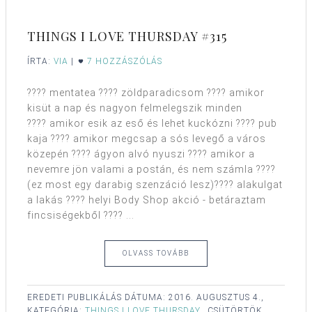
THINGS I LOVE THURSDAY #315
ÍRTA:
VIA
|
7 HOZZÁSZÓLÁS
???? mentatea ???? zöldparadicsom ???? amikor
kisüt a nap és nagyon felmelegszik minden
???? amikor esik az eső és lehet kuckózni ???? pub
kaja ???? amikor megcsap a sós levegő a város
közepén ???? ágyon alvó nyuszi ???? amikor a
nevemre jön valami a postán, és nem számla ????
(ez most egy darabig szenzáció lesz)???? alakulgat
a lakás ???? helyi Body Shop akció - betáraztam
fincsiségekből ???? ...
OLVASS TOVÁBB
EREDETI PUBLIKÁLÁS DÁTUMA:
2016. AUGUSZTUS 4.,
KATEGÓRIA:
THINGS I LOVE THURSDAY
CSÜTÖRTÖK