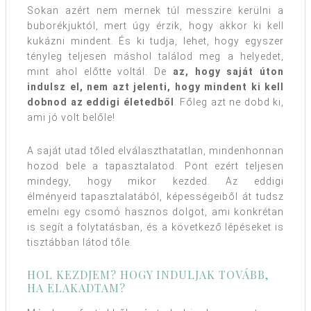
Sokan azért nem mernek túl messzire kerülni a
buborékjuktól, mert úgy érzik, hogy akkor ki kell
kukázni mindent. És ki tudja, lehet, hogy egyszer
tényleg teljesen máshol találod meg a helyedet,
mint ahol előtte voltál. De
az, hogy saját úton
indulsz el, nem azt jelenti, hogy mindent ki kell
dobnod az eddigi életedből
. Főleg azt ne dobd ki,
ami jó volt belőle!
A saját utad tőled elválaszthatatlan, mindenhonnan
hozod bele a tapasztalatod. Pont ezért teljesen
mindegy, hogy mikor kezded. Az eddigi
élményeid tapasztalatából, képességeiből át tudsz
emelni egy csomó hasznos dolgot, ami konkrétan
is segít a folytatásban, és a következő lépéseket is
tisztábban látod tőle.
HOL KEZDJEM? HOGY INDULJAK TOVÁBB,
HA ELAKADTAM?