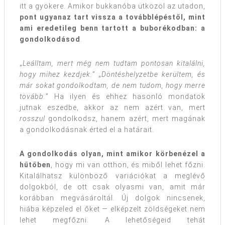
itt a gyökere. Amikor bukkanóba ütközöl az utadon,
pont ugyanaz tart vissza a továbblépéstől, mint
ami eredetileg benn tartott a buborékodban: a
gondolkodásod
.
„
Leálltam, mert m
ég nem tudtam pontosan kitalálni,
hogy mihez kezdjek.
” „
Döntéshelyzetbe kerültem, és
már s
okat gondolkodtam, de nem tudom, hogy merre
tovább.
” Ha ilyen és ehhez hasonló mondatok
jutnak eszedbe, akkor az nem azért van, mert
rosszul
gondolkodsz, hanem azért, mert magának
a gondolkodásnak érted el a határait.
A gondolkodás olyan, mint amikor körbenézel a
hűtőben
, hogy mi van otthon, és miből lehet főzni.
Kitalálhatsz különböző variációkat a meglévő
dolgokból, de ott csak olyasmi van, amit már
korábban megvásároltál. Új dolgok nincsenek,
hiába képzeled el őket — elképzelt zöldségeket nem
lehet megfőzni. A lehetőségeid tehát