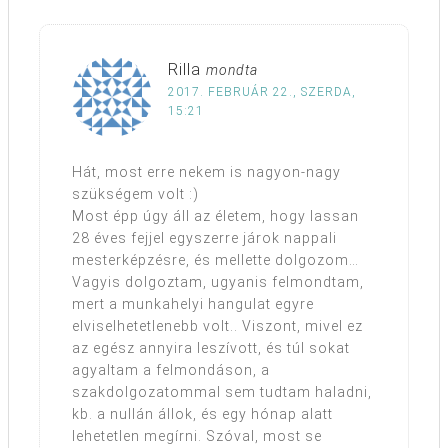
Rilla
mondta
2017. FEBRUÁR 22., SZERDA,
15:21
Hát, most erre nekem is nagyon-nagy
szükségem volt :)
Most épp úgy áll az életem, hogy lassan
28 éves fejjel egyszerre járok nappali
mesterképzésre, és mellette dolgozom…
Vagyis dolgoztam, ugyanis felmondtam,
mert a munkahelyi hangulat egyre
elviselhetetlenebb volt.. Viszont, mivel ez
az egész annyira leszívott, és túl sokat
agyaltam a felmondáson, a
szakdolgozatommal sem tudtam haladni,
kb. a nullán állok, és egy hónap alatt
lehetetlen megírni. Szóval, most se