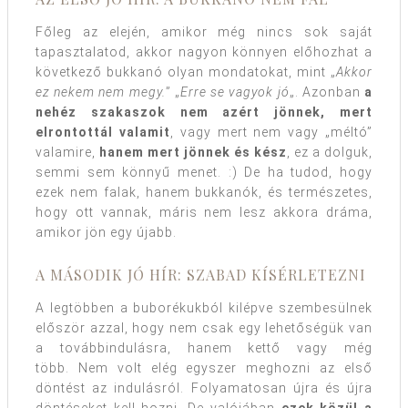
Főleg az elején, amikor még nincs sok saját
tapasztalatod, akkor nagyon könnyen előhozhat a
következő bukkanó olyan mondatokat, mint „
Akkor
ez nekem nem megy.
” „
Erre se vagyok jó
„. Azonban
a
nehéz szakaszok nem azért jönnek, mert
elrontottál valamit
, vagy mert nem vagy „méltó”
valamire,
hanem mert jönnek és kész
, ez a dolguk,
semmi sem könnyű menet. :) De ha tudod, hogy
ezek nem falak, hanem bukkanók, és természetes,
hogy ott vannak, máris nem lesz akkora dráma,
amikor jön egy újabb.
A MÁSODIK JÓ HÍR: SZABAD KÍSÉRLETEZNI
A legtöbben a buborékukból kilépve szembesülnek
először azzal, hogy nem csak egy lehetőségük van
a továbbindulásra, hanem kettő vagy még
több. Nem volt elég egyszer meghozni az első
döntést az indulásról. Folyamatosan újra és újra