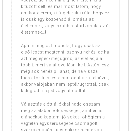
vagyok, de még mindig nem értem el a
kitűzött célt, és már most látom, hogy
amikor elérem, ki fog derülni róla, hogy ez
is csak egy közbenső állomása az
életemnek, vagy inkább a startvonala az új
életemnek…!
Apa mindig azt mondta, hogy csak az
első lépést megtenni iszonyú nehéz, de ha
azt megléped/megugrod, az élet adja a
többit, mert valahova lépni kell. Aztán lesz
még sok nehéz pillanat, de ha vissza
tudsz fordulni és a burkodat újra felhúzni,
akkor valójában nem léptél/ugrottál, csak
kidugtad a fejed vagy álmodtál…
Választás előtt állókkal hadd osszam
meg az alábbi bölcsességet, amit én is
ajándékba kaptam; jó sokat röhögtem a
végtelen egyszerűségébe csomagolt
szarkazmusán, ugyanakkor benne van