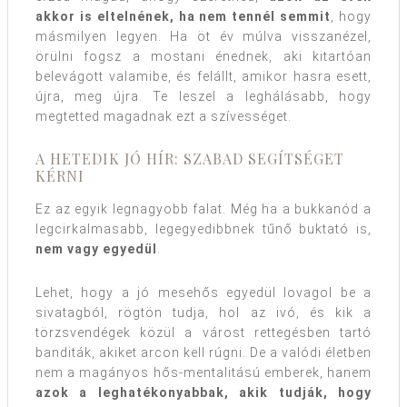
akkor is eltelnének, ha nem tennél semmit
, hogy
másmilyen legyen. Ha öt év múlva visszanézel,
örülni fogsz a mostani énednek, aki kitartóan
belevágott valamibe, és felállt, amikor hasra esett,
újra, meg újra. Te leszel a leghálásabb, hogy
megtetted magadnak ezt a szívességet.
A HETEDIK JÓ HÍR: SZABAD SEGÍTSÉGET
KÉRNI
Ez az egyik legnagyobb falat. Még ha a bukkanód a
legcirkalmasabb, legegyedibbnek tűnő buktató is,
nem vagy egyedül
.
Lehet, hogy a jó mesehős egyedül lovagol be a
sivatagból, rögtön tudja, hol az ivó, és kik a
törzsvendégek közül a várost rettegésben tartó
banditák, akiket arcon kell rúgni. De a valódi életben
nem a magányos hős-mentalitású emberek, hanem
azok a leghatékonyabbak, akik tudják, hogy