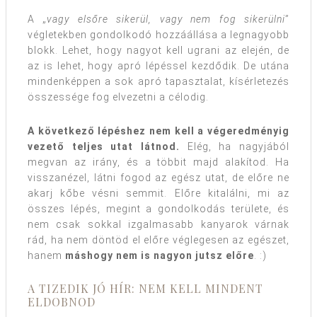
A „
vagy elsőre sikerül, vagy nem fog sikerülni
”
végletekben gondolkodó hozzáállása a legnagyobb
blokk. Lehet, hogy nagyot kell ugrani az elején, de
az is lehet, hogy apró lépéssel kezdődik. De utána
mindenképpen a sok apró tapasztalat, kísérletezés
összessége fog elvezetni a célodig.
A következő lépéshez nem kell a végeredményig
vezető teljes utat látnod.
Elég, ha nagyjából
megvan az irány, és a többit majd alakítod. Ha
visszanézel, látni fogod az egész utat, de előre ne
akarj kőbe vésni semmit. Előre kitalálni, mi az
összes lépés, megint a gondolkodás területe, és
nem csak sokkal izgalmasabb kanyarok várnak
rád, ha nem döntöd el előre véglegesen az egészet,
hanem
máshogy nem is nagyon jutsz előre
. :)
A TIZEDIK JÓ HÍR: NEM KELL MINDENT
ELDOBNOD