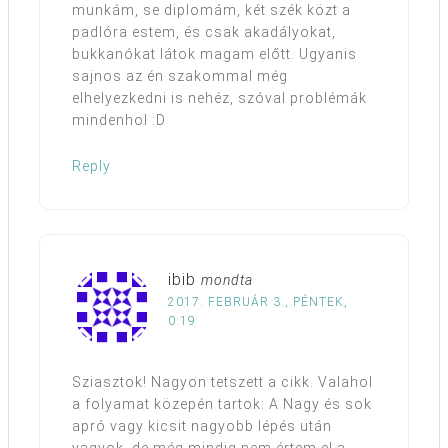
munkám, se diplomám, két szék közt a
padlóra estem, és csak akadályokat,
bukkanókat látok magam előtt. Ugyanis
sajnos az én szakommal még
elhelyezkedni is nehéz, szóval problémák
mindenhol :D
Reply
ibib
mondta
2017. FEBRUÁR 3., PÉNTEK,
0:19
Sziasztok! Nagyon tetszett a cikk. Valahol
a folyamat közepén tartok: A Nagy és sok
apró vagy kicsit nagyobb lépés után