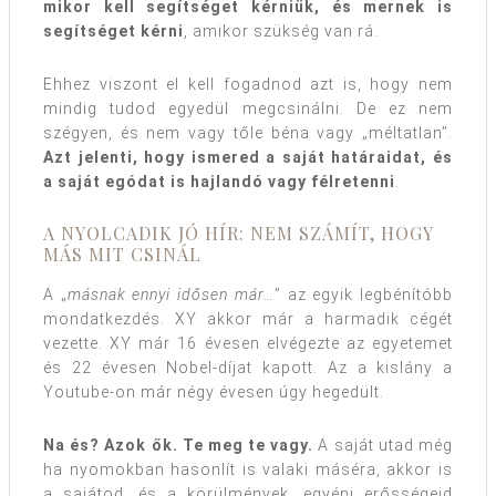
mikor kell segítséget kérniük, és mernek is
segítséget kérni
, amikor szükség van rá.
Ehhez viszont el kell fogadnod azt is, hogy nem
mindig tudod egyedül megcsinálni. De ez nem
szégyen, és nem vagy tőle béna vagy „méltatlan”.
Azt jelenti, hogy ismered a saját határaidat, és
a saját egódat is hajlandó vagy félretenni
.
A NYOLCADIK JÓ HÍR: NEM SZÁMÍT, HOGY
MÁS MIT CSINÁL
A „
másnak ennyi idősen már…
” az egyik legbénítóbb
mondatkezdés. XY akkor már a harmadik cégét
vezette. XY már 16 évesen elvégezte az egyetemet
és 22 évesen Nobel-díjat kapott. Az a kislány a
Youtube-on már négy évesen úgy hegedült.
Na és? Azok ők. Te meg te vagy.
A saját utad még
ha nyomokban hasonlít is valaki máséra, akkor is
a sajátod, és a körülmények, egyéni erősségeid