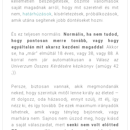
kellemetlen beszélgetések, őszinte vallomások
saját magadnak arról, hogy mit szeretnél és mit
nem,
határhúzások
, kísérletezések, próbálkozások,
amik utána segítenek jobb döntéseket hozni.
És ez teljesen normális.
Normális, ha nem tudod,
hogy pontosan merre tovább, vagy hogy
egyáltalán mit akarsz kezdeni magaddal
. Akkor
se, ha „már” elmúltál 18 éves, vagy 38, vagy 88. A
korral nem jár automatikusan a
Válasz az
Univerzum Összes Kérdésére
kézikönyv (amúgy 42
;)).
Persze, biztosan vannak, akik megmondanák
neked, hogy szerintük mitől lenne király az életed —
itt dolgozz, oda házasodj, ennyit szülj, itt élj, így
nézz ki, és így tovább. De ezek maximum irányadók
lehetnek, amik vagy tényleg bejönnek, vagy
marhára nem. Sajnos nem úszod meg, hogy kiásd
a saját válaszaidat, mert
senki nem volt előtted