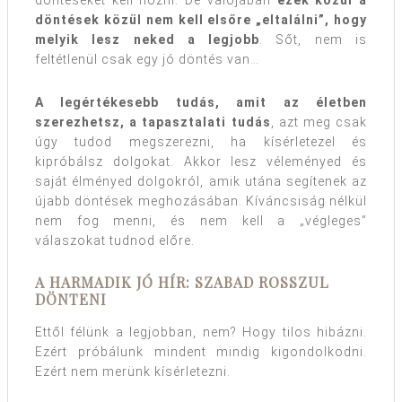
döntéseket kell hozni. De valójában
ezek közül a
döntések közül nem kell elsőre „eltalálni”, hogy
melyik lesz neked a legjobb
. Sőt, nem is
feltétlenül csak egy jó döntés van…
A legértékesebb tudás, amit az életben
szerezhetsz, a tapasztalati tudás
, azt meg csak
úgy tudod megszerezni, ha kísérletezel és
kipróbálsz dolgokat. Akkor lesz véleményed és
saját élményed dolgokról, amik utána segítenek az
újabb döntések meghozásában. Kíváncsiság nélkül
nem fog menni, és nem kell a „végleges”
válaszokat tudnod előre.
A HARMADIK JÓ HÍR: SZABAD ROSSZUL
DÖNTENI
Ettől félünk a legjobban, nem? Hogy tilos hibázni.
Ezért próbálunk mindent mindig kigondolkodni.
Ezért nem merünk kísérletezni.