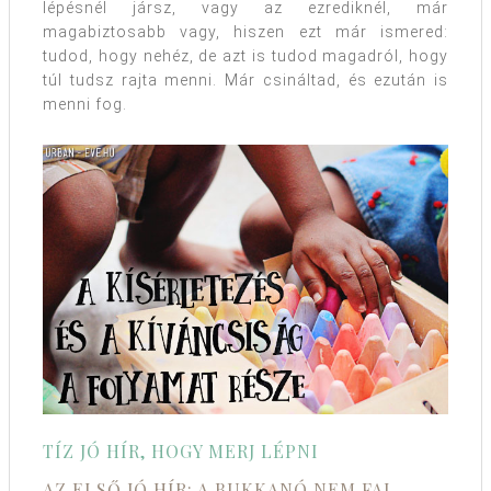
lépésnél jársz, vagy az ezrediknél, már
magabiztosabb vagy, hiszen ezt már ismered:
tudod, hogy nehéz, de azt is tudod magadról, hogy
túl tudsz rajta menni. Már csináltad, és ezután is
menni fog.
TÍZ JÓ HÍR, HOGY MERJ LÉPNI
AZ ELSŐ JÓ HÍR: A BUKKANÓ NEM FAL