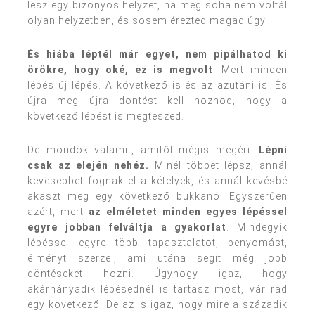
lesz egy bizonyos helyzet, ha még soha nem voltál
olyan helyzetben, és sosem érezted magad úgy.
És hiába léptél már egyet, nem pipálhatod ki
örökre, hogy oké, ez is megvolt
. Mert minden
lépés új lépés. A következő is és az azutáni is. És
újra meg újra döntést kell hoznod, hogy a
következő lépést is megteszed.
De mondok valamit, amitől mégis megéri.
Lépni
csak az elején nehéz.
Minél többet lépsz, annál
kevesebbet fognak el a kételyek, és annál kevésbé
akaszt meg egy következő bukkanó. Egyszerűen
azért, mert
az elméletet minden egyes lépéssel
egyre jobban felváltja a gyakorlat
. Mindegyik
lépéssel egyre több tapasztalatot, benyomást,
élményt szerzel, ami utána segít még jobb
döntéseket hozni. Úgyhogy igaz, hogy
akárhányadik lépésednél is tartasz most, vár rád
egy következő. De az is igaz, hogy mire a századik