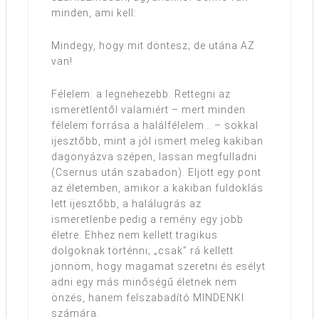
minden, ami kell:
Mindegy, hogy mit döntesz; de utána AZ
van!
Félelem: a legnehezebb. Rettegni az
ismeretlentől valamiért – mert minden
félelem forrása a halálfélelem… – sokkal
ijesztőbb, mint a jól ismert meleg kakiban
dagonyázva szépen, lassan megfulladni
(Csernus után szabadon). Eljött egy pont
az életemben, amikor a kakiban fuldoklás
lett ijesztőbb, a halálugrás az
ismeretlenbe pedig a remény egy jobb
életre. Ehhez nem kellett tragikus
dolgoknak történni; „csak” rá kellett
jönnöm, hogy magamat szeretni és esélyt
adni egy más minőségű életnek nem
önzés, hanem felszabadító MINDENKI
számára.