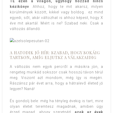
TE ezen a világon, úgyhogy hozzád nincs
kézikönyv
. Ahhoz, hogy te mit akarsz, milyen
körülmények között, kikkel vagy boldog… ez mind
egyedi, sőt, akár változhat is ahhoz képest, hogy X
éve mit akartál. Miért is ne? Szabad neki. Csak a
változás állandó.
A HATODIK JÓ HÍR: SZABAD, HOGY SOKÁIG
TARTSON, AMÍG ELJUTSZ A VÁLASZAIDIG
A változás nem egyik percről a másikra jön, a
rengeteg munkád sokszor csak hosszú távon térül
meg. Viszont azt mondom, még így is megéri.
Rászánsz pár évet arra, hogy a hátralevő életed jó
legyen? Naná!
És gondolj bele: még ha tényleg évekig is tart, mire
olyan életet teremtesz magadnak, amiben úgy
érzed magad, ahogy szeretnéd,
azok az évek