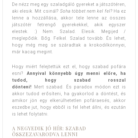
De nézz meg egy szaladgáló gyereket a játszótéren,
aki elesik. Mit csinál?
Soha többet nem kel fel?
Ha ez
lenne a hozzállása, akkor tele lenne az összes
játszótér fetrengő gyerekekkel, akik egyszer
elestek. :) Nem. Szalad. Elesik. Megijed /
meglepődik. Bőg. Felkel. Szalad tovább. És lehet,
hogy még meg se száradtak a krokodilkönnyei,
már kacag megint.
Hogy miért felejtettük ezt el, hogy szabad pofára
esni?
Annyival könnyebb úgy menni előre, ha
tudod, hogy szabad rosszul
dönteni!
Mert szabad. És paradox módon ezt is
akkor tudod erősíteni, ha gyakorlod a döntést, és
amikor jön egy elkerülhetetlen pofáraesés, akkor
eszedbe jut, hogy ebből is fel lehet állni, és ezután
is lehet folytatni.
A NEGYEDIK JÓ HÍR: SZABAD
ÖSSZEZAVARODVA LENNI