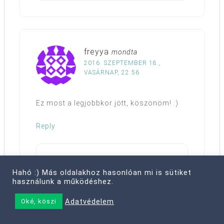
freyya
mondta
2016. SZEPTEMBER 18.,
VASÁRNAP, 22:56
Ez most a legjobbkor jött, köszönöm! :)
Reply
Via
mondta
Hahó :) Más oldalakhoz hasonlóan mi is sütiket
2016. SZEPTEMBER
használunk a működéshez.
19., HÉTFŐ, 14:34
Adatvédelem
Oké, köszi
Szívesen! :)