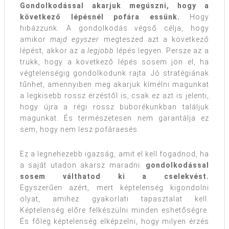
Gondolkodással akarjuk megúszni, hogy a
következő lépésnél pofára essünk.
Hogy
hibázzunk. A gondolkodás végső célja, hogy
amikor
majd egyszer
megteszed azt a következő
lépést, akkor az a
legjobb
lépés legyen. Persze az a
trükk, hogy a következő lépés sosem jön el, ha
végtelenségig gondolkodunk rajta. Jó stratégiának
tűnhet, amennyiben meg akarjuk kímélni magunkat
a legkisebb rossz érzéstől is, csak ez azt is jelenti,
hogy újra a régi rossz buborékunkban találjuk
magunkat. És természetesen nem garantálja ez
sem, hogy nem lesz pofáraesés.
Ez a legnehezebb igazság, amit el kell fogadnod, ha
a saját utadon akarsz maradni:
gondolkodással
sosem válthatod ki a cselekvést.
Egyszerűen azért, mert képtelenség kigondolni
olyat, amihez gyakorlati tapasztalat kell.
Képtelenség előre felkészülni minden eshetőségre.
És főleg képtelenség elképzelni, hogy milyen érzés