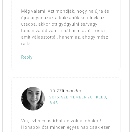
Még valami. Azt mondják, hogy ha újra és
újra ugyanazok a bukkanók kerülnek az
utadba, akkor ott gyógyulni és/vagy
tanulnivalód van. Tehát nem az út rossz,
amit választottál, hanem az, ahogy mész
rajta.
Reply
ribizzli
mondta
2016. SZEPTEMBER 20., KEDD,
6:43
Via, ezt nem is írhattad volna jobbkor!
Hónapok óta minden egyes nap csak ezen