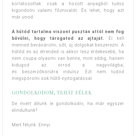
korlátozottak: csak a hozott anyagból tudsz
kigondolni valami főznivalót. És lehet, hogy azt
már unod.
A hűtőd tartalma viszont pusztán attól nem fog
bővülni, hogy tárogatod az ajtaját.
El kell
menned bevásárolni, sőt, új dolgokat beszerezni. A
hűtőd és az étrended is akkor lesz érdekesebb, ha
nem csupa olyasmi van benne, mint eddig, hanem
kidugod az orrod a nagyvilágba,
és beszerzőkörútra indulsz. Ezt nem tudod
megspórolni sok hűtő-nyitogatással.
GONDOLKODOM, TEHÁT FÉLEK
De miért állunk le gondolkodni, ha már egyszer
elindultunk?
Mert félünk. Ennyi.