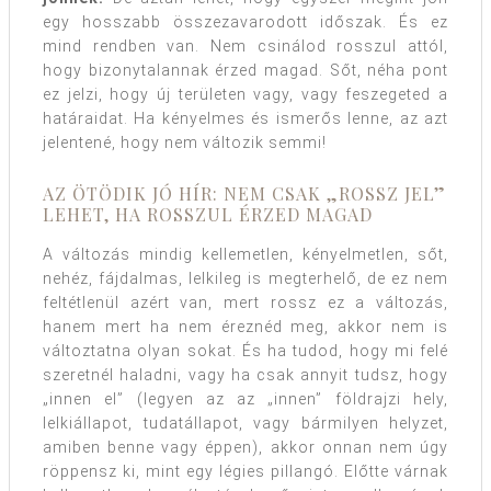
egy hosszabb összezavarodott időszak. És ez
mind rendben van. Nem csinálod rosszul attól,
hogy bizonytalannak érzed magad. Sőt, néha pont
ez jelzi, hogy új területen vagy, vagy feszegeted a
határaidat. Ha kényelmes és ismerős lenne, az azt
jelentené, hogy nem változik semmi!
AZ ÖTÖDIK JÓ HÍR: NEM CSAK „ROSSZ JEL”
LEHET, HA ROSSZUL ÉRZED MAGAD
A változás mindig kellemetlen, kényelmetlen, sőt,
nehéz, fájdalmas, lelkileg is megterhelő, de ez nem
feltétlenül azért van, mert rossz ez a változás,
hanem mert ha nem éreznéd meg, akkor nem is
változtatna olyan sokat. És ha tudod, hogy mi felé
szeretnél haladni, vagy ha csak annyit tudsz, hogy
„innen el” (legyen az az „innen” földrajzi hely,
lelkiállapot, tudatállapot, vagy bármilyen helyzet,
amiben benne vagy éppen), akkor onnan nem úgy
röppensz ki, mint egy légies pillangó. Előtte várnak