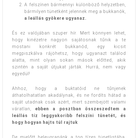
A felszínen bármennyi különböző helyzetben,
bármilyen tünetként jelennek meg a bukkanók,
a leállás gyökere ugyanaz
.
És ez valójában szuper hír. Mert könnyen lehet,
hogy kinézetre nagyon sajátosnak tűnik a te
mostani konkrét bukkanód, egy kicsit
megpiszkálva rájöhetsz, hogy ugyanazt találod
alatta, mint olyan sokan mások előtted, akik
szintén a saját útjukat járták. Hurrá, nem vagy
egyedül!
Ahhoz, hogy a buktatóid ne tűnjenek
áthatolhatatlan akadálynak, és ne fordíts hátad a
saját utadnak csak azért, mert szembejött valami
váratlan,
ebben a posztban összeszedtem a
leállás tíz leggyakoribb felszíni tünetét, és
hogy hogyan hajts túl rajtuk
.
De mielőtt beleugranánk a top tízes tünetlistába,