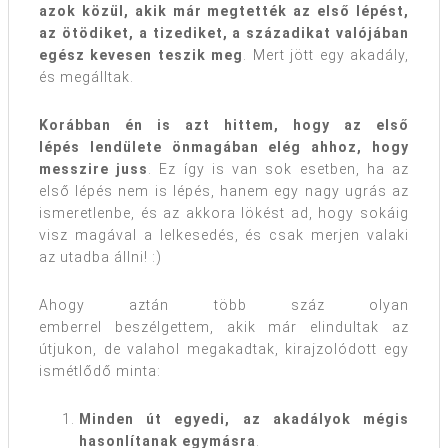
azok közül, akik már megtették az első lépést,
az ötödiket, a tizediket, a századikat valójában
egész kevesen teszik meg
. Mert jött egy akadály,
és megálltak.
Korábban én is azt hittem, hogy az első
lépés lendülete önmagában elég ahhoz, hogy
messzire juss
.
Ez így is van sok esetben, ha az
első lépés nem is lépés, hanem egy nagy ugrás az
ismeretlenbe, és az akkora lökést ad, hogy sokáig
visz magával a lelkesedés, és csak merjen valaki
az utadba állni! :)
Ahogy aztán több száz olyan
emberrel beszélgettem, akik már elindultak az
útjukon, de valahol megakadtak, kirajzolódott egy
ismétlődő minta:
Minden út egyedi, az akadályok mégis
hasonlítanak egymásra
.