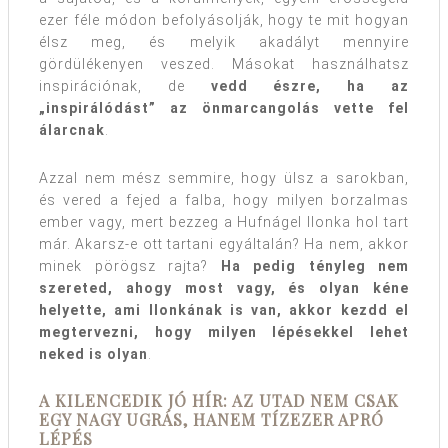
ezer féle módon befolyásolják, hogy te mit hogyan
élsz meg, és melyik akadályt mennyire
gördülékenyen veszed. Másokat használhatsz
inspirációnak, de
vedd észre, ha az
„inspirálódást” az önmarcangolás vette fel
álarcnak
.
Azzal nem mész semmire, hogy ülsz a sarokban,
és vered a fejed a falba, hogy milyen borzalmas
ember vagy, mert bezzeg a Hufnágel Ilonka hol tart
már. Akarsz-e ott tartani egyáltalán? Ha nem, akkor
minek pörögsz rajta?
Ha pedig tényleg nem
szereted, ahogy most vagy, és olyan kéne
helyette, ami Ilonkának is van, akkor kezdd el
megtervezni, hogy milyen lépésekkel lehet
neked is olyan
.
A KILENCEDIK JÓ HÍR: AZ UTAD NEM CSAK
EGY NAGY UGRÁS, HANEM TÍZEZER APRÓ
LÉPÉS