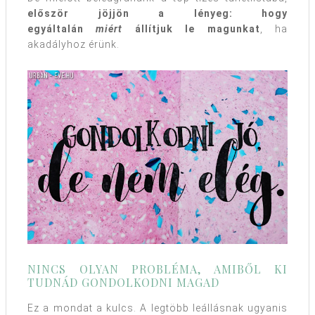
először jöjjön a lényeg: hogy
egyáltalán
miért
állítjuk le magunkat
, ha
akadályhoz érünk.
NINCS OLYAN PROBLÉMA, AMIBŐL KI
TUDNÁD GONDOLKODNI MAGAD
Ez a mondat a kulcs. A legtöbb leállásnak ugyanis