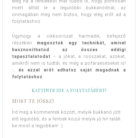
Még ha a fentiekből már tudod is, hogy pontosan
miért álltál le a legutóbbi bukkanódnál, az
önmagában még nem biztos, hogy elég erőt ad a
folytatáshoz.
Úgyhogy a cikksorozat harmadik, befejező
részében
megosztok egy technikát, amivel
hasznosíthatod az összes eddigi
tapasztalatodat
– a jókat, a rosszakat, azokat,
amikről nem is tudtál, és még a pofáraeséseket is!
-,
és ezzel erőt adhatsz saját magadnak a
folytatáshoz
.
KATTINTS IDE A FOLYTATÁSÉRT!
MOST TE JÖSSZ!
Írd meg a kommentek között, melyik bukkanó jött
elő legutóbb, és a fentiek közül melyik jó hír talált
be most a legjobban! :)