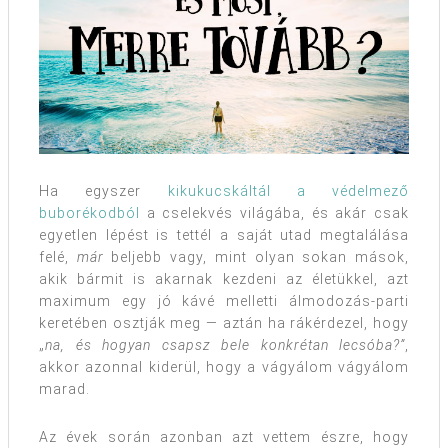
Ha egyszer
kikukucskáltál a védelmező
buborékodból
a cselekvés világába, és akár csak
egyetlen lépést is tettél a saját utad megtalálása
felé,
már
beljebb vagy, mint olyan sokan mások,
akik bármit is akarnak kezdeni az életükkel, azt
maximum egy jó kávé melletti álmodozás-parti
keretében osztják meg — aztán ha rákérdezel, hogy
„
na, és hogyan csapsz bele konkrétan lecsóba?”
,
akkor azonnal kiderül, hogy a vágyálom vágyálom
marad.
Az évek során azonban azt vettem észre, hogy