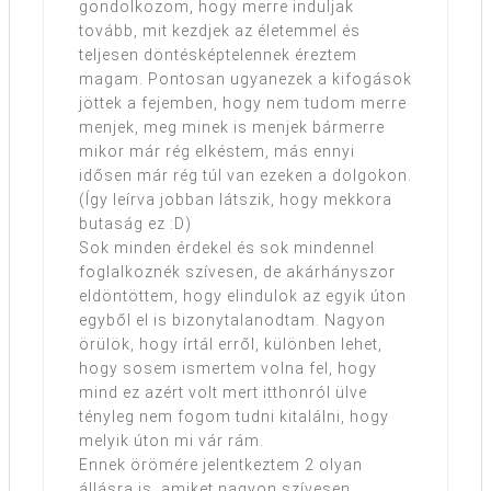
gondolkozom, hogy merre induljak
tovább, mit kezdjek az életemmel és
teljesen döntésképtelennek éreztem
magam. Pontosan ugyanezek a kifogások
jöttek a fejemben, hogy nem tudom merre
menjek, meg minek is menjek bármerre
mikor már rég elkéstem, más ennyi
idősen már rég túl van ezeken a dolgokon.
(Így leírva jobban látszik, hogy mekkora
butaság ez :D)
Sok minden érdekel és sok mindennel
foglalkoznék szívesen, de akárhányszor
eldöntöttem, hogy elindulok az egyik úton
egyből el is bizonytalanodtam. Nagyon
örülök, hogy írtál erről, különben lehet,
hogy sosem ismertem volna fel, hogy
mind ez azért volt mert itthonról ülve
tényleg nem fogom tudni kitalálni, hogy
melyik úton mi vár rám.
Ennek örömére jelentkeztem 2 olyan
állásra is, amiket nagyon szívesen