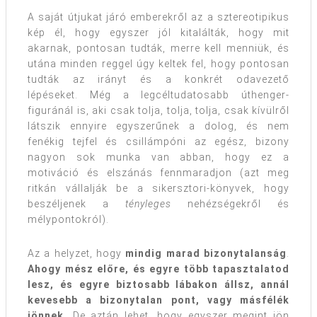
A saját útjukat járó emberekről az a sztereotipikus
kép él, hogy egyszer jól kitalálták, hogy mit
akarnak, pontosan tudták, merre kell menniük, és
utána minden reggel úgy keltek fel, hogy pontosan
tudták az irányt és a konkrét odavezető
lépéseket. Még a legcéltudatosabb úthenger-
figuránál is, aki csak tolja, tolja, tolja, csak kívülről
látszik ennyire egyszerűnek a dolog, és nem
fenékig tejfel és csillámpóni az egész, bizony
nagyon sok munka van abban, hogy ez a
motiváció és elszánás fennmaradjon (azt meg
ritkán vállalják be a sikersztori-könyvek, hogy
beszéljenek a
tényleges
nehézségekről és
mélypontokról).
Az a helyzet, hogy
mindig marad bizonytalanság
.
Ahogy mész előre, és egyre több tapasztalatod
lesz, és egyre biztosabb lábakon állsz, annál
kevesebb a bizonytalan pont, vagy másfélék
jönnek.
De aztán lehet, hogy egyszer megint jön