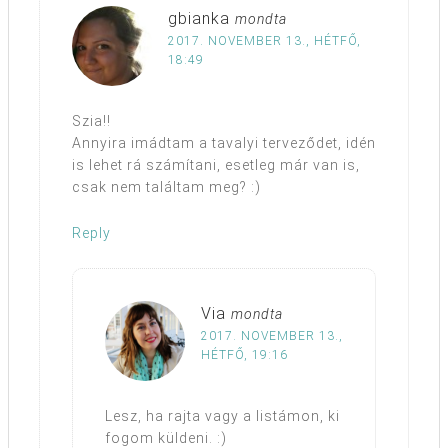
gbianka
mondta
2017. NOVEMBER 13., HÉTFŐ,
18:49
Szia!!
Annyira imádtam a tavalyi terveződet, idén
is lehet rá számítani, esetleg már van is,
csak nem találtam meg? :)
Reply
Via
mondta
2017. NOVEMBER 13.,
HÉTFŐ, 19:16
Lesz, ha rajta vagy a listámon, ki
fogom küldeni. :)