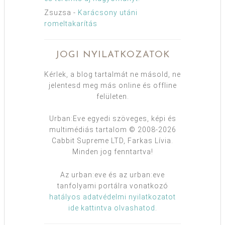
Zsuzsa
-
Karácsony utáni
romeltakarítás
JOGI NYILATKOZATOK
Kérlek, a blog tartalmát ne másold, ne
jelentesd meg más online és offline
felületen.
Urban:Eve egyedi szöveges, képi és
multimédiás tartalom © 2008-2026
Cabbit Supreme LTD, Farkas Lívia.
Minden jog fenntartva!
Az urban:eve és az urban:eve
tanfolyami portálra vonatkozó
hatályos adatvédelmi nyilatkozatot
ide kattintva olvashatod
.