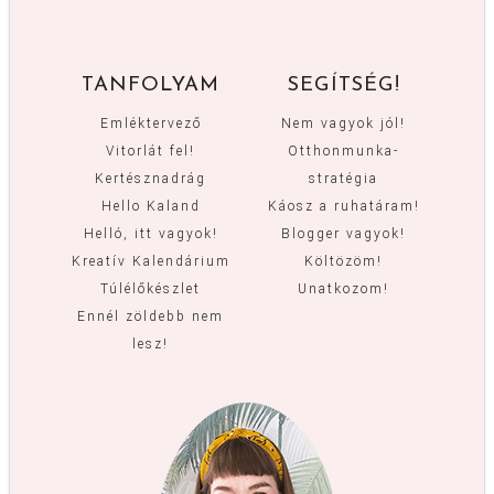
TANFOLYAM
SEGÍTSÉG!
Emléktervező
Nem vagyok jól!
Vitorlát fel!
Otthonmunka-
Kertésznadrág
stratégia
Hello Kaland
Káosz a ruhatáram!
Helló, itt vagyok!
Blogger vagyok!
Kreatív Kalendárium
Költözöm!
Túlélőkészlet
Unatkozom!
Ennél zöldebb nem
lesz!