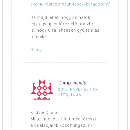
eve.hu/category/unnepek/karacsony/
De majd lehet, hogy csinálok
egy-egy új emlékeztető posztot
is, hogy újra lehessen gyűjteni az
ötleteket.
Reply
Csirip
mondta
2016. NOVEMBER 15.,
KEDD, 14:46
Kedves Csibe!
Mi az ünnepek alatt még jórészt
a családjaink között ingázunk,