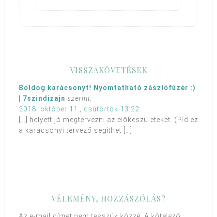
VISSZAKÖVETÉSEK
Boldog karácsonyt! Nyomtatható zászlófüzér :)
| 7szindizajn
szerint:
2018. október 11., csütörtök 13:22
[…] helyett jó megtervezni az előkészületeket. (Pld ez
a karácsonyi tervező segíthet […]
VÉLEMÉNY, HOZZÁSZÓLÁS?
Az e-mail címet nem tesszük közzé.
A kötelező