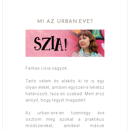
MI AZ URBAN:EVE?
Farkas Lívia vagyok.
Tarts velem és alakíts ki te is egy
olyan életet, amiben egyszerre lehetsz
határozott, laza és szabad. Mert érsz
annyit, hogy tegyél magadért.
Az urban:eve-en tizennégy éve
osztom meg azokat a praktikus
módszereket, amikkel mások