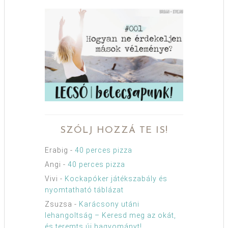
SZÓLJ HOZZÁ TE IS!
Erabig
-
40 perces pizza
Angi
-
40 perces pizza
Vivi
-
Kockapóker játékszabály és
nyomtatható táblázat
Zsuzsa
-
Karácsony utáni
lehangoltság – Keresd meg az okát,
és teremts új hagyományt!