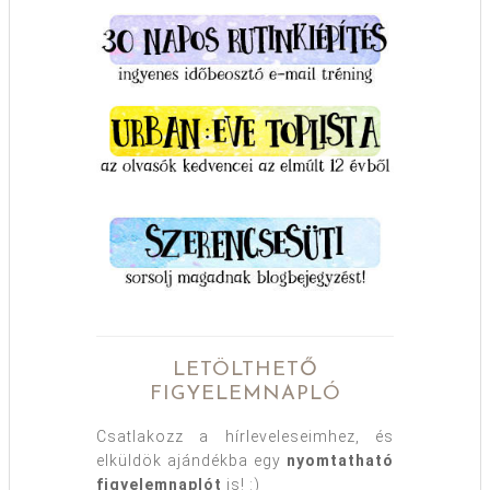
LETÖLTHETŐ
FIGYELEMNAPLÓ
Csatlakozz a hírleveleseimhez, és
elküldök ajándékba egy
nyomtatható
figyelemnaplót
is! :)