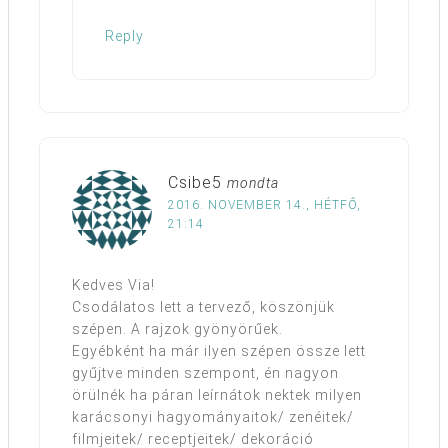
Reply
Csibe5
mondta
2016. NOVEMBER 14., HÉTFŐ,
21:14
Kedves Via!
Csodálatos lett a tervező, köszönjük
szépen. A rajzok gyönyörűek.
Egyébként ha már ilyen szépen össze lett
gyűjtve minden szempont, én nagyon
örülnék ha páran leírnátok nektek milyen
karácsonyi hagyományaitok/ zenéitek/
filmjeitek/ receptjeitek/ dekoráció