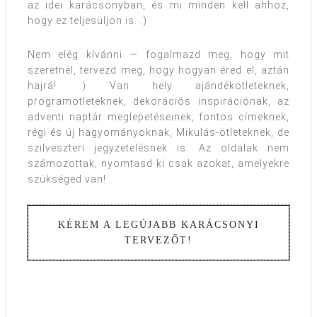
az idei karácsonyban, és mi minden kell ahhoz,
hogy ez teljesüljön is. :)
Nem elég kívánni — fogalmazd meg, hogy mit
szeretnél, tervezd meg, hogy hogyan éred el, aztán
hajrá! :) Van hely ajándékötleteknek,
programötleteknek, dekorációs inspirációnak, az
adventi naptár meglepetéseinek, fontos címeknek,
régi és új hagyományoknak, Mikulás-ötleteknek, de
szilveszteri jegyzetelésnek is. Az oldalak nem
számozottak, nyomtasd ki csak azokat, amelyekre
szükséged van!
KÉREM A LEGÚJABB KARÁCSONYI
TERVEZŐT!