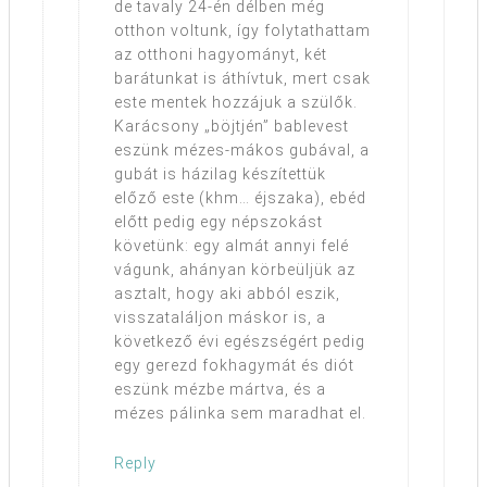
de tavaly 24-én délben még
otthon voltunk, így folytathattam
az otthoni hagyományt, két
barátunkat is áthívtuk, mert csak
este mentek hozzájuk a szülők.
Karácsony „böjtjén” bablevest
eszünk mézes-mákos gubával, a
gubát is házilag készítettük
előző este (khm… éjszaka), ebéd
előtt pedig egy népszokást
követünk: egy almát annyi felé
vágunk, ahányan körbeüljük az
asztalt, hogy aki abból eszik,
visszataláljon máskor is, a
következő évi egészségért pedig
egy gerezd fokhagymát és diót
eszünk mézbe mártva, és a
mézes pálinka sem maradhat el.
Reply