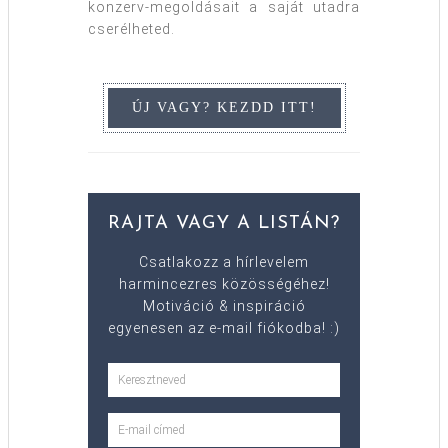
konzerv-megoldásait a saját utadra
cserélheted.
RAJTA VAGY A LISTÁN?
Csatlakozz a hírlevelem
harmincezres közösségéhez!
Motiváció & inspiráció
egyenesen az e-mail fiókodba! :)