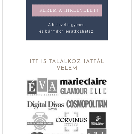
A hírlevél ingyenes,
és bármikor leiratkozhatsz.
ITT IS TALÁLKOZHATTÁL
VELEM