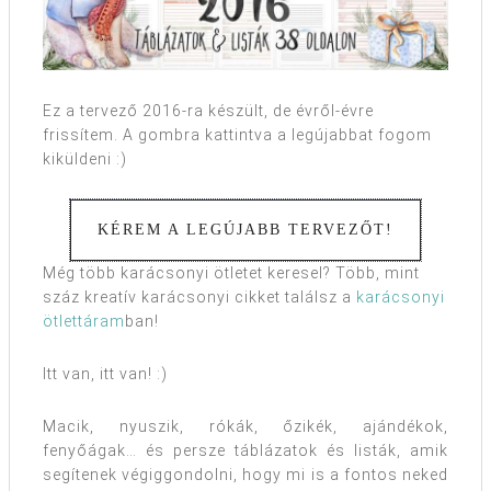
Ez a tervező 2016-ra készült, de évről-évre
frissítem. A gombra kattintva a legújabbat fogom
kiküldeni :)
KÉREM A LEGÚJABB TERVEZŐT!
Még több karácsonyi ötletet keresel? Több, mint
száz kreatív karácsonyi cikket találsz a
karácsonyi
ötlettáram
ban!
Itt van, itt van! :)
Macik, nyuszik, rókák, őzikék, ajándékok,
fenyőágak… és persze táblázatok és listák, amik
segítenek végiggondolni, hogy mi is a fontos neked