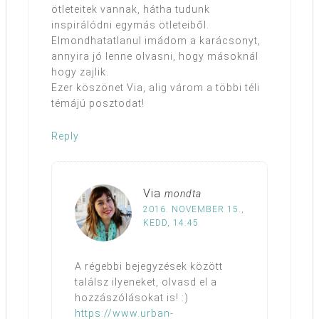
ötleteitek vannak, hátha tudunk
inspirálódni egymás ötleteiből.
Elmondhatatlanul imádom a karácsonyt,
annyira jó lenne olvasni, hogy másoknál
hogy zajlik.
Ezer köszönet Via, alig várom a többi téli
témájú posztodat!
Reply
Via
mondta
2016. NOVEMBER 15.,
KEDD, 14:45
A régebbi bejegyzések között
találsz ilyeneket, olvasd el a
hozzászólásokat is! :)
https://www.urban-