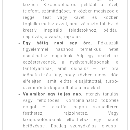
közben. Kikapcsolhatod például a tévét,
telefont, számítógépet, miközben megiszod a
reggeli teát vagy kávét, és közben
foglalkozhatsz azzal, amit választottál. Ez jó
kreatív, inspiráló feladatokhoz, például
naplózás, olvasás, rajzolás.
Egy hétig napi egy óra.
Fókuszált
figyelemmel hasznos tematikus hetet
csinálhatsz magadnak. Adj egy löketet az
edzéstervednek, a nyelvtanulásodnak, a
tanfolyamnak, amit csinálsz — hét óra
időbefektetés úgy, hogy közben nincs időd
elfelejteni, amit előtte elsajátítottál, turbó-
üzemmódba kapcsolhatja a projektet!
Valamikor egy teljes nap.
Intenzív tanulás
vagy feltöltődés. Kombinálhatsz többféle
dolgot — alkotós napon szabadtéren
festhetsz, rajzolhatsz. Vagy
kikapcsolódásnak eltölthetsz egy napot
befőzéssel. Esetleg szunyókálsz, olvasol,