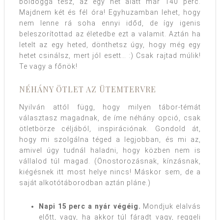
boldoggá tesz, az egy hét alatt már 140 perc.
Majdnem két és fél óra! Egyhuzamban lehet, hogy
nem lenne rá soha ennyi időd, de így igenis
beleszorítottad az életedbe ezt a valamit. Aztán ha
letelt az egy heted, dönthetsz úgy, hogy még egy
hetet csinálsz, mert jól esett… :) Csak rajtad múlik!
Te vagy a főnök!
NÉHÁNY ÖTLET AZ ÜTEMTERVRE
Nyilván attól függ, hogy milyen tábor-témát
választasz magadnak, de íme néhány opció, csak
ötletbörze céljából, inspirációnak. Gondold át,
hogy mi szolgálna téged a legjobban, és mi az,
amivel úgy tudnál haladni, hogy közben nem is
vállalod túl magad. (Önostorozásnak, kínzásnak,
kiégésnek itt most helye nincs! Máskor sem, de a
saját alkotótáborodban aztán pláne.)
Napi 15 perc a nyár végéig.
Mondjuk elalvás
előtt, vagy, ha akkor túl fáradt vagy, reggeli