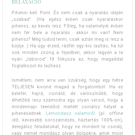
RELAXÁCIÓ
Pihenni kell. Pont. És nem csak a nyaralás idején
„szabad”. (Ha egész évben csak nyaraláskor
pihensz, az kevés lesz. Főleg, ha valamelyik évben
nem fér bele a nyaralás… akkor mi van? Nem
pihensz? Meg tudod tenni, csak aztán meg is lesz a
böjtje…) Ha úgy érzed, rádfér egy kis lazítás; ha túl
sok minden zsong a fejedben, akkor legyen a te
nyári „táborod” fő fókusza az, hogy magaddal
foglalkozol és lazítasz.
Ismétlem, nem arra van szükség, hogy egy hétre
TELJESEN kivond magad a forgalomból. Ha ez
belefér, hajrá, csináld, de valószínűbb, hogy
élhetőbb lesz számodra egy olyan verzió, hogy a
mindennapi teendőid mellett csinálsz helyet a
pihenésednek.
Lemondasz valamiről
(pl. offline
idő, kevesebb sorozatnézés, háztartás 100%-on),
delegálsz feladatokat, hogy ne mindent te csinálj,
vagy nemet mondasz olyan dolgokra, amik most