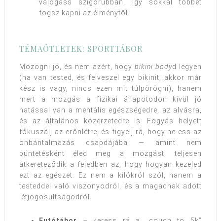
válogass szigorúbban, így sokkal többet
fogsz kapni az élménytől.
TÉMAÖTLETEK: SPORTTÁBOR
Mozogni jó, és nem azért, hogy
bikini body
d legyen
(ha van tested, és felveszel egy bikinit, akkor már
kész is vagy, nincs ezen mit túlpörögni), hanem
mert a mozgás a fizikai állapotodon kívül jó
hatással van a mentális egészségedre, az alvásra,
és az általános közérzetedre is. Fogyás helyett
fókuszálj az erőnlétre, és figyelj rá, hogy ne ess az
önbántalmazás csapdájába — amint nem
büntetésként éled meg a mozgást, teljesen
átkereteződik a fejedben az, hogy hogyan kezeled
ezt az egészet. Ez nem a kilókról szól, hanem a
testeddel való viszonyodról, és a magadnak adott
létjogosultságodról.
Futótábor
– keress rá a „couch to 5k”