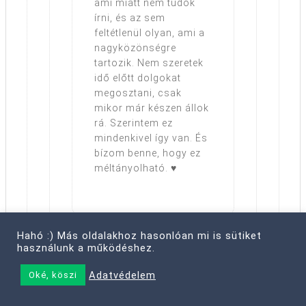
ami miatt nem tudok
írni, és az sem
feltétlenül olyan, ami a
nagyközönségre
tartozik. Nem szeretek
idő előtt dolgokat
megosztani, csak
mikor már készen állok
rá. Szerintem ez
mindenkivel így van. És
bízom benne, hogy ez
méltányolható. ♥
Hahó :) Más oldalakhoz hasonlóan mi is sütiket
használunk a működéshez.
Adatvédelem
Oké, köszi