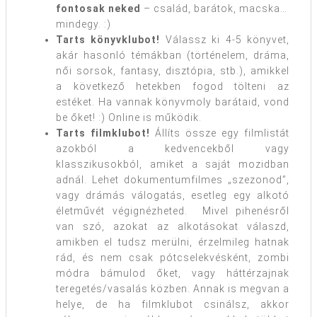
fontosak neked
– család, barátok, macska…
mindegy. :)
Tarts könyvklubot!
Válassz ki 4-5 könyvet,
akár hasonló témákban (történelem, dráma,
női sorsok, fantasy, disztópia, stb.), amikkel
a következő hetekben fogod tölteni az
estéket. Ha vannak könyvmoly barátaid, vond
be őket! :) Online is működik.
Tarts filmklubot!
Állíts össze egy filmlistát
azokból a kedvencekből vagy
klasszikusokból, amiket a saját mozidban
adnál. Lehet dokumentumfilmes „szezonod”,
vagy drámás válogatás, esetleg egy alkotó
életművét végignézheted. Mivel pihenésről
van szó, azokat az alkotásokat válaszd,
amikben el tudsz merülni, érzelmileg hatnak
rád, és nem csak pótcselekvésként, zombi
módra bámulod őket, vagy háttérzajnak
teregetés/vasalás közben. Annak is megvan a
helye, de ha filmklubot csinálsz, akkor