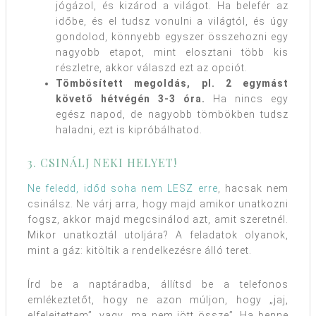
jógázol, és kizárod a világot. Ha belefér az
időbe, és el tudsz vonulni a világtól, és úgy
gondolod, könnyebb egyszer összehozni egy
nagyobb etapot, mint elosztani több kis
részletre, akkor válaszd ezt az opciót.
Tömbösített megoldás, pl. 2 egymást
követő hétvégén 3-3 óra.
Ha nincs egy
egész napod, de nagyobb tömbökben tudsz
haladni, ezt is kipróbálhatod.
3. CSINÁLJ NEKI HELYET!
Ne feledd, időd soha nem LESZ erre
, hacsak nem
csinálsz. Ne várj arra, hogy majd amikor unatkozni
fogsz, akkor majd megcsinálod azt, amit szeretnél.
Mikor unatkoztál utoljára? A feladatok olyanok,
mint a gáz: kitöltik a rendelkezésre álló teret.
Írd be a naptáradba, állítsd be a telefonos
emlékeztetőt, hogy ne azon múljon, hogy „jaj,
elfelejtettem”, vagy „ma nem jött össze”. Ha benne