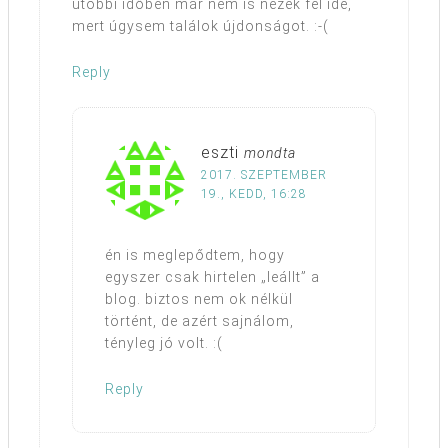
utóbbi időben már nem is nézek fel ide,
mert úgysem találok újdonságot. :-(
Reply
eszti
mondta
2017. SZEPTEMBER
19., KEDD, 16:28
én is meglepődtem, hogy
egyszer csak hirtelen „leállt” a
blog. biztos nem ok nélkül
történt, de azért sajnálom,
tényleg jó volt. :(
Reply