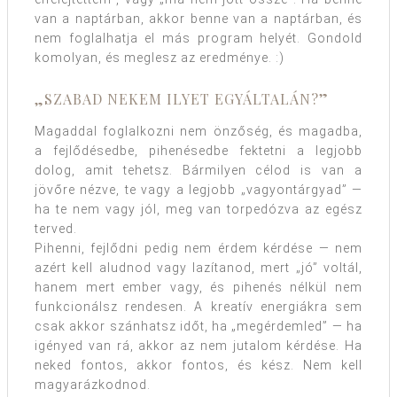
van a naptárban, akkor benne van a naptárban, és
nem foglalhatja el más program helyét. Gondold
komolyan, és meglesz az eredménye. :)
„SZABAD NEKEM ILYET EGYÁLTALÁN?”
Magaddal foglalkozni nem önzőség, és magadba,
a fejlődésedbe, pihenésedbe fektetni a legjobb
dolog, amit tehetsz. Bármilyen célod is van a
jövőre nézve, te vagy a legjobb „vagyontárgyad” —
ha te nem vagy jól, meg van torpedózva az egész
terved.
Pihenni, fejlődni pedig nem érdem kérdése — nem
azért kell aludnod vagy lazítanod, mert „jó” voltál,
hanem mert ember vagy, és pihenés nélkül nem
funkcionálsz rendesen. A kreatív energiákra sem
csak akkor szánhatsz időt, ha „megérdemled” — ha
igényed van rá, akkor az nem jutalom kérdése. Ha
neked fontos, akkor fontos, és kész. Nem kell
magyarázkodnod.