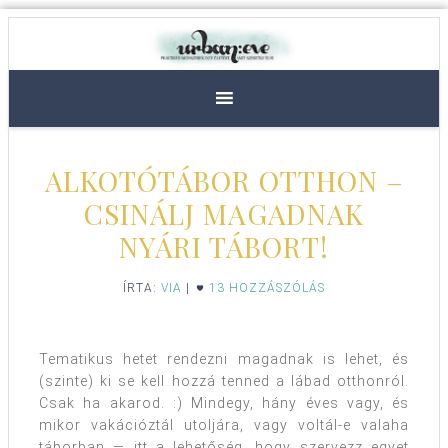
ALKOTÓTÁBOR OTTHON –
CSINÁLJ MAGADNAK
NYÁRI TÁBORT!
ÍRTA:
VIA
|
13 HOZZÁSZÓLÁS
Tematikus hetet rendezni magadnak is lehet, és
(szinte) ki se kell hozzá tenned a lábad otthonról.
Csak ha akarod. :) Mindegy, hány éves vagy, és
mikor vakációztál utoljára, vagy voltál-e valaha
táborban — itt a lehetőség, hogy szervezz egyet