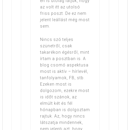
én is utólag látjuk, hogy
az volt itt az utolsó
friss poszt. De ez nem
jelent leállást még most
sem.
Nincs szó teljes
szünetről, csak
takarékon égésről, mint
írtam a posztban is. A
blog csomó aspektusa
most is aktív – hírlevél,
tanfolyamok, FB, stb.
Ezeken most is
dolgozom, ezekre most
is időt szánok, az
elmúlt két és fél
hónapban is dolgoztam
rajtuk. Az, hogy nincs
látszatja mindennek,
nem jelenti azt, hogy