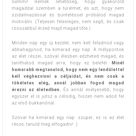
Semmi! Remek lehetőség, hogy gyakorold
magaddal szemben a türelmet, és azt, hogy nem
szidalmazással és büntetéssel próbálod magad
motiválni. (Teljesen felesleges, nem segít, és csak
rosszabbul érzed majd magad tőle.)
Minden nap egy új kezdet, nem kell feladnod vagy
abbahagynod, ha kimarad egy nap. A mélypontok
az élet részei, szóval élesben edzheted magad, és
taníthatod magad arra, hogy ez belefér.
Minél
hamarabb megtanulod, hogy nem egy lendülettel
kell véghezvinni a céljaidat, és nem csak a
tökéletes elég, annál jobban fogod magad
érezni az életedben.
És annál esélyesebb, hogy
egyszer el is jutsz a célodig, hiszen nem adod fel
az első bukkanónál.
Szóval ha kimarad egy nap: szuper, ez is az élet
része, tanuld meg elfogadni! :)