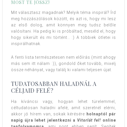
MOST TE JÖSSZ!
Mit választasz magadnak? Melyik téma inspirál? Írd
meg hozzászólások között, és azt is, hogy mi lesz
az első dolog, amit könnyen meg tudsz belőle
valósítani. Ha pedig ki is próbáltad, meséld el, hogy
hogy sikerült és mi történt… :) A többiek ötletei is
inspirálhatnak.
A fenti lista természetesen nem előírás (mint ahogy
más sem itt nálam :)), gondold őket tovább, mixelj
össze néhányat, vagy találj ki valami teljesen újat.
TUDATOSABBAN HALADNÁL A
CÉLJAID FELÉ?
Ha kíváncsi vagy, hogyan lehet türelemmel,
céltudatosan haladni afelé, amit szeretnél elérni,
akkor jó hírem van, sokak kérésére
holnaptól pár
napig újra lehet jelentkezni a
Vitorlát fel!
online
tanfolyamomra
, ami pont ebben segít. Segítek