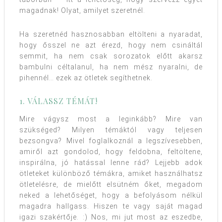
magadnak! Olyat, amilyet szeretnél.
Ha szeretnéd hasznosabban eltölteni a nyaradat,
hogy ősszel ne azt érezd, hogy nem csináltál
semmit, ha nem csak sorozatok előtt akarsz
bambulni céltalanul, ha nem mész nyaralni, de
pihennél… ezek az ötletek segíthetnek.
1. VÁLASSZ TÉMÁT!
Mire vágysz most a leginkább? Mire van
szükséged? Milyen témáktól vagy teljesen
bezsongva? Mivel foglalkoznál a legszívesebben,
amiről azt gondolod, hogy feldobna, feltöltene,
inspirálna, jó hatással lenne rád? Lejjebb adok
ötleteket különböző témákra, amiket használhatsz
ötletelésre, de mielőtt elsütném őket, megadom
neked a lehetőséget, hogy a befolyásom nélkül
magadra hallgass. Hiszen te vagy saját magad
igazi szakértője. :) Nos, mi jut most az eszedbe,