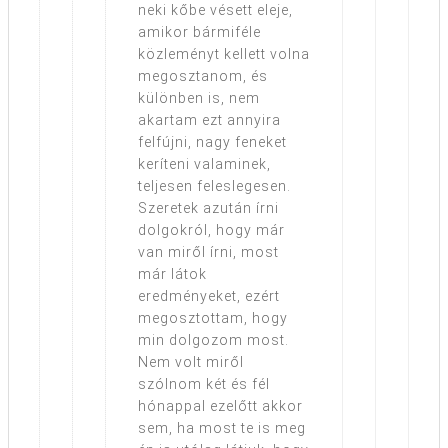
neki kőbe vésett eleje,
amikor bármiféle
közleményt kellett volna
megosztanom, és
különben is, nem
akartam ezt annyira
felfújni, nagy feneket
keríteni valaminek,
teljesen feleslegesen.
Szeretek azután írni
dolgokról, hogy már
van miről írni, most
már látok
eredményeket, ezért
megosztottam, hogy
min dolgozom most.
Nem volt miről
szólnom két és fél
hónappal ezelőtt akkor
sem, ha most te is meg