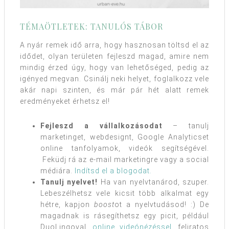
TÉMAÖTLETEK: TANULÓS TÁBOR
A nyár remek idő arra, hogy hasznosan töltsd el az
idődet, olyan területen fejleszd magad, amire nem
mindig érzed úgy, hogy van lehetőséged, pedig az
igényed megvan. Csinálj neki helyet, foglalkozz vele
akár napi szinten, és már pár hét alatt remek
eredményeket érhetsz el!
Fejleszd a vállalkozásodat
– tanulj
marketinget, webdesignt, Google Analyticset
online tanfolyamok, videók segítségével.
Feküdj rá az e-mail marketingre vagy a social
médiára.
Indítsd el a blogodat.
Tanulj nyelvet!
Ha van nyelvtanárod, szuper.
Lebeszélhetsz vele kicsit több alkalmat egy
hétre, kapjon
boost
ot a nyelvtudásod! :) De
magadnak is rásegíthetsz egy picit, például
DuoLingoval,
online videónézéssel
, feliratos