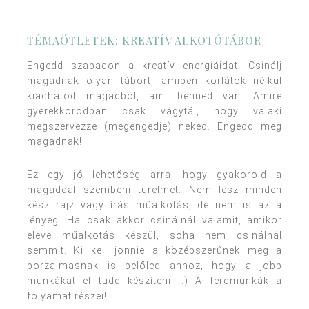
TÉMAÖTLETEK: KREATÍV ALKOTÓTÁBOR
Engedd szabadon a kreatív energiáidat! Csinálj
magadnak olyan tábort, amiben korlátok nélkül
kiadhatod magadból, ami benned van. Amire
gyerekkorodban csak vágytál, hogy valaki
megszervezze (megengedje) neked. Engedd meg
magadnak!
Ez egy jó lehetőség arra, hogy gyakorold a
magaddal szembeni türelmet. Nem lesz minden
kész rajz vagy írás műalkotás, de nem is az a
lényeg. Ha csak akkor csinálnál valamit, amikor
eleve műalkotás készül, soha nem csinálnál
semmit. Ki kell jönnie a középszerűnek meg a
borzalmasnak is belőled ahhoz, hogy a jobb
munkákat el tudd készíteni. :) A fércmunkák a
folyamat részei!