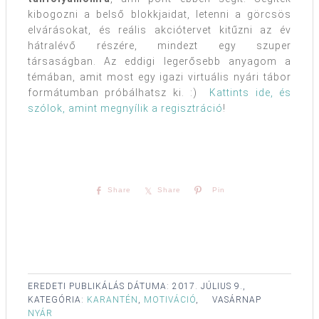
kibogozni a belső blokkjaidat, letenni a görcsös
elvárásokat, és reális akciótervet kitűzni az év
hátralévő részére, mindezt egy szuper
társaságban. Az eddigi legerősebb anyagom a
témában, amit most egy igazi virtuális nyári tábor
formátumban próbálhatsz ki. :)
Kattints ide, és
szólok, amint megnyílik a regisztráció
!
Share
Share
Pin
EREDETI PUBLIKÁLÁS DÁTUMA:
2017. JÚLIUS 9.,
KATEGÓRIA:
KARANTÉN
,
MOTIVÁCIÓ
,
VASÁRNAP
NYÁR