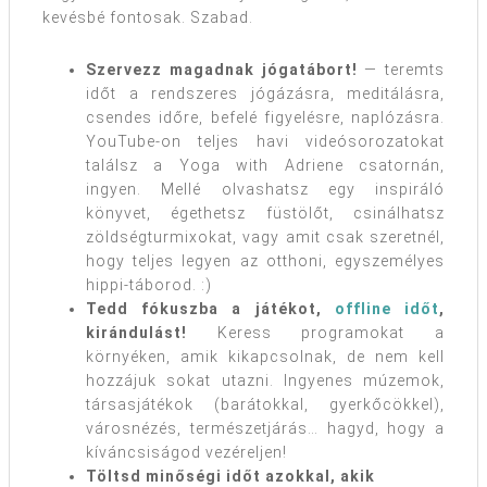
kevésbé fontosak. Szabad.
Szervezz magadnak jógatábort!
— teremts
időt a rendszeres jógázásra, meditálásra,
csendes időre, befelé figyelésre, naplózásra.
YouTube-on teljes havi videósorozatokat
találsz a Yoga with Adriene csatornán,
ingyen. Mellé olvashatsz egy inspiráló
könyvet, égethetsz füstölőt, csinálhatsz
zöldségturmixokat, vagy amit csak szeretnél,
hogy teljes legyen az otthoni, egyszemélyes
hippi-táborod. :)
Tedd fókuszba a játékot,
offline időt
,
kirándulást!
Keress programokat a
környéken, amik kikapcsolnak, de nem kell
hozzájuk sokat utazni. Ingyenes múzemok,
társasjátékok (barátokkal, gyerkőcökkel),
városnézés, természetjárás… hagyd, hogy a
kíváncsiságod vezéreljen!
Töltsd minőségi időt azokkal, akik