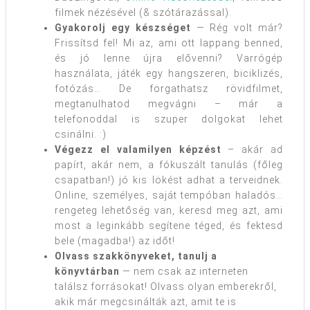
filmek nézésével (& szótárazással).
Gyakorolj egy készséget
— Rég volt már?
Frissítsd fel! Mi az, ami ott lappang benned,
és jó lenne újra elővenni? Varrógép
használata, játék egy hangszeren, biciklizés,
fotózás… De forgathatsz rövidfilmet,
megtanulhatod megvágni – már a
telefonoddal is szuper dolgokat lehet
csinálni. :)
Végezz el valamilyen képzést
– akár ad
papírt, akár nem, a fókuszált tanulás (főleg
csapatban!) jó kis lökést adhat a terveidnek.
Online, személyes, saját tempóban haladós…
rengeteg lehetőség van, keresd meg azt, ami
most a leginkább segítene téged, és fektesd
bele (magadba!) az időt!
Olvass szakkönyveket, tanulj a
könyvtárban
— nem csak az interneten
találsz forrásokat! Olvass olyan emberekről,
akik már megcsinálták azt, amit te is