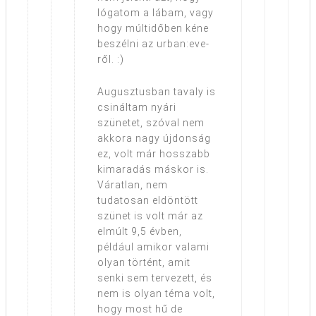
lógatom a lábam, vagy
hogy múltidőben kéne
beszélni az urban:eve-
ről. :)
Augusztusban tavaly is
csináltam nyári
szünetet, szóval nem
akkora nagy újdonság
ez, volt már hosszabb
kimaradás máskor is.
Váratlan, nem
tudatosan eldöntött
szünet is volt már az
elmúlt 9,5 évben,
például amikor valami
olyan történt, amit
senki sem tervezett, és
nem is olyan téma volt,
hogy most hű de