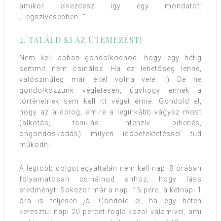
amikor elkezdesz így egy mondatot:
„Legszívesebben…”
2. TALÁLD KI AZ ÜTEMEZÉST!
Nem kell abban gondolkodnod, hogy egy hétig
semmit nem csinálsz. Ha ez lehetőség lenne,
valószínűleg már éltél volna vele. :) De ne
gondolkozzunk végletesen, úgyhogy ennek a
történetnek sem kell itt véget érnie. Gondold el,
hogy az a dolog, amire a leginkább vágysz most
(alkotás, tanulás, intenzív pihenés,
öngondoskodás) milyen időbefektetéssel tud
működni.
A legtöbb dolgot egyáltalán nem kell napi 8 órában
folyamatosan csinálnod ahhoz, hogy láss
eredményt! Sokszor már a napi 15 perc, a kétnapi 1
óra is teljesen jó. Gondold el, ha egy héten
keresztül napi 20 percet foglalkozol valamivel, ami