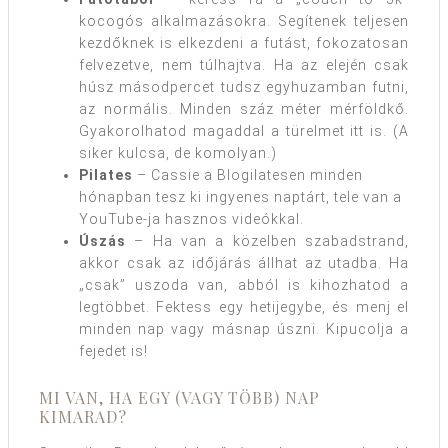
kocogós alkalmazásokra. Segítenek teljesen
kezdőknek is elkezdeni a futást, fokozatosan
felvezetve, nem túlhajtva. Ha az elején csak
húsz másodpercet tudsz egyhuzamban futni,
az normális. Minden száz méter mérföldkő.
Gyakorolhatod magaddal a türelmet itt is. (A
siker kulcsa, de komolyan.)
Pilates
– Cassie a Blogilatesen minden
hónapban tesz ki ingyenes naptárt, tele van a
YouTube-ja hasznos videókkal.
Úszás
– Ha van a közelben szabadstrand,
akkor csak az időjárás állhat az utadba. Ha
„csak” uszoda van, abból is kihozhatod a
legtöbbet. Fektess egy hetijegybe, és menj el
minden nap vagy másnap úszni. Kipucolja a
fejedet is!
MI VAN, HA EGY (VAGY TÖBB) NAP
KIMARAD?