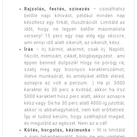
Rajzolás, festés, színezés
– csinálhatsz
belőle napi kihívást, például minden nap
készítesz egy firkát, illusztrációt. Limitáld az
időt, hogy ne legyen belőle maximalista
verseny! 15 perc egy nap elég egy skiccre,
ami ennyi idő alatt sikerült, az sikerült, kész.
Írás
– írj bármit, akármit, csak írj. Naplót,
fikciót, memoárt, cikket, blogbejegyzést… ami
éppen benned dolgozik! Hogy ne pörögj rá,
szabj meg egy bizonyos karakterszámot,
illetve munkaórát, és amelyiket előbb eléred,
aznapra az volt a penzum. :) Ha pl. 5000
karakter és 30 perc a kvótád, akkor ha írsz
5000 karaktert húsz perc alatt, akkor aznapra
kész vagy. De ha 30 perc alatt 4000-ig jutottál,
akkor is abbahagyhatod, nem kell erőltetned.
Így el tudod kerülni, hogy széthajtsd magad,
és megutáld az egészet. Nem az a cél!
Kötés, horgolás, kézimunka
– Itt is limitáld
a napi teljesítenivalót, hogy ne egy végtelen