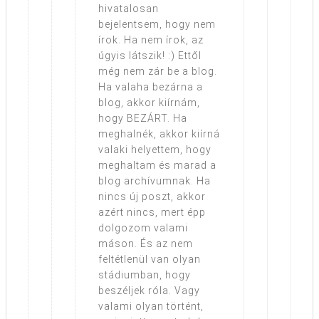
hivatalosan
bejelentsem, hogy nem
írok. Ha nem írok, az
úgyis látszik! :) Ettől
még nem zár be a blog.
Ha valaha bezárna a
blog, akkor kiírnám,
hogy BEZÁRT. Ha
meghalnék, akkor kiírná
valaki helyettem, hogy
meghaltam és marad a
blog archívumnak. Ha
nincs új poszt, akkor
azért nincs, mert épp
dolgozom valami
máson. És az nem
feltétlenül van olyan
stádiumban, hogy
beszéljek róla. Vagy
valami olyan történt,