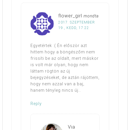
flower_girl
mondta
2017. SZEPTEMBER
19., KEDD, 17:22
Egyetértek :( Én először azt
hittem hogy a böngészőm nem
frissíti be az oldalt, mert máskor
is volt már olyan, hogy nem
láttam rögtön az új
bejegyzéseket, de aztán rájöttem,
hogy nem azzal van a baj,
hanem tényleg nincs új…
Reply
Via