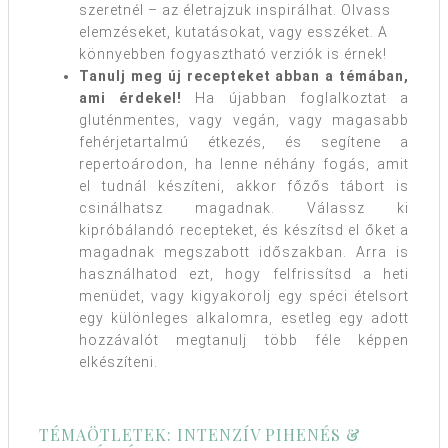
szeretnél – az életrajzuk inspirálhat. Olvass
elemzéseket, kutatásokat, vagy esszéket. A
könnyebben fogyasztható verziók is érnek!
Tanulj meg új recepteket abban a témában,
ami érdekel!
Ha újabban foglalkoztat a
gluténmentes, vagy vegán, vagy magasabb
fehérjetartalmú étkezés, és segítene a
repertoárodon, ha lenne néhány fogás, amit
el tudnál készíteni, akkor főzős tábort is
csinálhatsz magadnak. Válassz ki
kipróbálandó recepteket, és készítsd el őket a
magadnak megszabott időszakban. Arra is
használhatod ezt, hogy felfrissítsd a heti
menüdet, vagy kigyakorolj egy spéci ételsort
egy különleges alkalomra, esetleg egy adott
hozzávalót megtanulj több féle képpen
elkészíteni.
TÉMAÖTLETEK: INTENZÍV PIHENÉS &