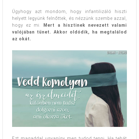
Úgyhogy azt mondom, hogy infantilizáló hiszti
helyett legyünk felnőttek, és nézzünk szembe azzal,
hogy ez mi.
Mert a hisztinek nevezett valami
valójában tünet. Akkor oldódik, ha megtalálod
az okát.
Ezt magaddal ugyanígy meg tudod tenni. Ha tehát