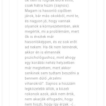
ők nem is fognak előre vinni,
csak hátra húzni (sajnos).
Magam is hasonló cipőben
járok, bár más okokból, mint te,
és nagyon jó, hogy vannak
olyanok a környezetemben, akik
megértik, mi a problémám, mert
ők is éreztek már
hasonlóképpen, és ez sok erőt
ad nekem. Ha ők nem lennének,
akkor én is elmennék
pszichológushoz, mint ahogy
egy korábbi nehéz helyzetben
már megtettem, mert akkor
senkinek sem tudtam beszélni a
bennem dúló „érzelmi
viharokról”. Sajnos a hozzám
legközelebb állók, a közeli
rokonok azok, akik nem értik,
nem akarják elfogadni, hogy
nem hiszti, hogy így érzek :-(…