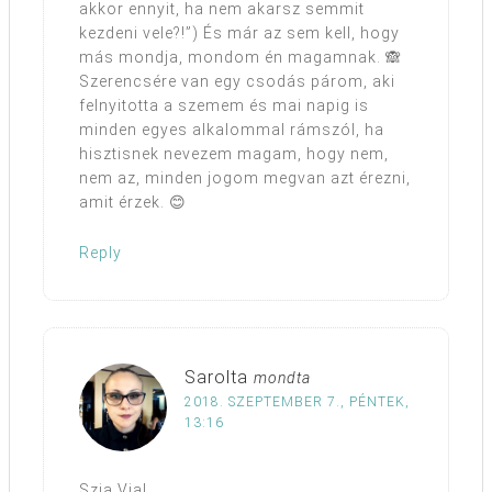
akkor ennyit, ha nem akarsz semmit
kezdeni vele?!”) És már az sem kell, hogy
más mondja, mondom én magamnak. 🙈
Szerencsére van egy csodás párom, aki
felnyitotta a szemem és mai napig is
minden egyes alkalommal rámszól, ha
hisztisnek nevezem magam, hogy nem,
nem az, minden jogom megvan azt érezni,
amit érzek. 😊
Reply
Sarolta
mondta
2018. SZEPTEMBER 7., PÉNTEK,
13:16
Szia Via!