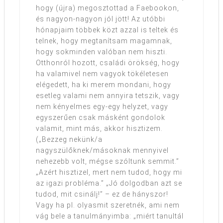
hogy (újra) megosztottad a Faebookon,
és nagyon-nagyon jól jött! Az utóbbi
hónapjaim többek közt azzal is teltek és
telnek, hogy megtanítsam magamnak,
hogy sokminden valóban nem hiszti.
Otthonról hozott, családi örökség, hogy
ha valamivel nem vagyok tökéletesen
elégedett, ha ki merem mondani, hogy
esetleg valami nem annyira tetszik, vagy
nem kényelmes egy-egy helyzet, vagy
egyszerűen csak másként gondolok
valamit, mint más, akkor hisztizem.
(„Bezzeg nekünk/a
nagyszülőknek/másoknak mennyivel
nehezebb volt, mégse szóltunk semmit.”
„Azért hisztizel, mert nem tudod, hogy mi
az igazi probléma.” „Jó dolgodban azt se
tudod, mit csinálj!” – ez de hányszor!
Vagy ha pl. olyasmit szeretnék, ami nem
vág bele a tanulmányimba: „miért tanultál