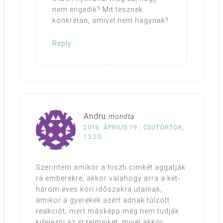
nem engedik? Mit tesznek
konkrétan, amivel nem hagynak?
Reply
Andru
mondta
2018. ÁPRILIS 19., CSÜTÖRTÖK,
13:20
Szerintem amikor a hiszti címkét aggatják
rá emberekre, akkor valahogy arra a két-
három éves kori időszakra utalnak,
amikor a gyerekek azért adnak túlzott
reakciót, mert másképp még nem tudják
kifejezni az érzelmeiket: mivel akkor