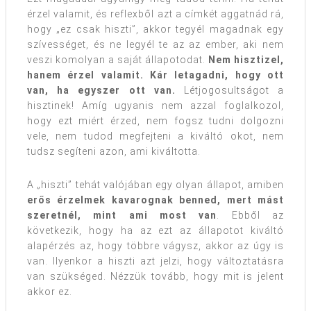
érzel valamit, és reflexből azt a címkét aggatnád rá,
hogy „ez csak hiszti”, akkor tegyél magadnak egy
szívességet, és ne legyél te az az ember, aki nem
veszi komolyan a saját állapotodat.
Nem hisztizel,
hanem érzel valamit. Kár letagadni, hogy ott
van, ha egyszer ott van.
Létjogosultságot a
hisztinek! Amíg ugyanis nem azzal foglalkozol,
hogy ezt miért érzed, nem fogsz tudni dolgozni
vele, nem tudod megfejteni a kiváltó okot, nem
tudsz segíteni azon, ami kiváltotta.
A „hiszti” tehát valójában egy olyan állapot, amiben
erős érzelmek kavarognak benned, mert mást
szeretnél, mint ami most van
. Ebből az
következik, hogy ha az ezt az állapotot kiváltó
alapérzés az, hogy többre vágysz, akkor az úgy is
van. Ilyenkor a hiszti azt jelzi, hogy változtatásra
van szükséged. Nézzük tovább, hogy mit is jelent
akkor ez.