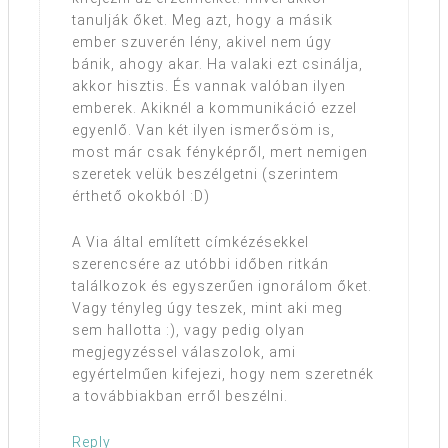
tanulják őket. Meg azt, hogy a másik
ember szuverén lény, akivel nem úgy
bánik, ahogy akar. Ha valaki ezt csinálja,
akkor hisztis. És vannak valóban ilyen
emberek. Akiknél a kommunikáció ezzel
egyenlő. Van két ilyen ismerősöm is,
most már csak fényképről, mert nemigen
szeretek velük beszélgetni (szerintem
érthető okokból :D)
A Via által említett címkézésekkel
szerencsére az utóbbi időben ritkán
találkozok és egyszerűen ignorálom őket.
Vagy tényleg úgy teszek, mint aki meg
sem hallotta :), vagy pedig olyan
megjegyzéssel válaszolok, ami
egyértelműen kifejezi, hogy nem szeretnék
a továbbiakban erről beszélni.
Reply