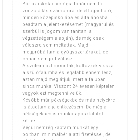
Bár az iskolai biológia tanár nem túl
vonzó állás számomra, de elfogadható,
minden középiskolába és általánosba
beadtam a jelentkezésemet (magyarul és
szerbül is jogom van tanítani a
végzettségem alapján), de még csak
válaszra sem méltattak. Majd
megpróbáltam a gyógyszertárakat, de
onnan sem jött válasz.
A szüleim azt mondták, költözzek vissza
a szülőfalumba és legalább ennem lesz,
aztán majd meglátjuk, mert a faluban
sincs munka. Viszont 24 évesen képtelen
vagyok ezt megtenni velük.
Később már pékségekbe és más helyekre
is átadtam a jelentkezésem. De még a
pékségekben is munkatapasztalatot
kértek.
Végül nemrég kaptam munkát egy
boltban, minimálbér alatti fizetéssel, de