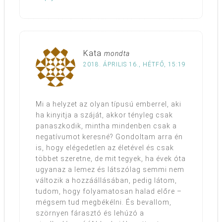
Kata
mondta
2018. ÁPRILIS 16., HÉTFŐ, 15:19
Mi a helyzet az olyan típusú emberrel, aki
ha kinyitja a száját, akkor tényleg csak
panaszkodik, mintha mindenben csak a
negatívumot keresné? Gondoltam arra én
is, hogy elégedetlen az életével és csak
többet szeretne, de mit tegyek, ha évek óta
ugyanaz a lemez és látszólag semmi nem
változik a hozzáállásában, pedig látom,
tudom, hogy folyamatosan halad előre –
mégsem tud megbékélni. És bevallom,
szörnyen fárasztó és lehúzó a