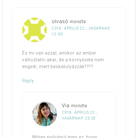
olvasó
mondta
2018. ÁPRILIS 22., VASÁRNAP,
12:00
És mi van azzal, amikor az ember
változtatni akar, de a környezete nem
engedi, mert beskatulyázzák????
Reply
Via
mondta
2018. ÁPRILIS 22.,
VASÁRNAP, 20:02
Miben nyilvánul meg az, hogy