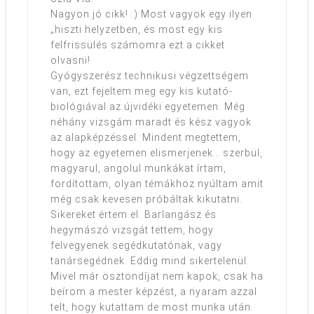
Nagyon jó cikk! :) Most vagyok egy ilyen
„hiszti helyzetben, és most egy kis
felfrissülés számomra ezt a cikket
olvasni!
Gyógyszerész technikusi végzettségem
van, ezt fejeltem meg egy kis kutató-
biológiával az újvidéki egyetemen. Még
néhány vizsgám maradt és kész vagyok
az alapképzéssel. Mindent megtettem,
hogy az egyetemen elismerjenek… szerbül,
magyarul, angolul munkákat írtam,
fordítottam, olyan témákhoz nyúltam amit
még csak kevesen próbáltak kikutatni.
Sikereket értem el. Barlangász és
hegymászó vizsgát tettem, hogy
felvegyenek segédkutatónak, vagy
tanársegédnek. Eddig mind sikertelenül.
Mivel már ösztöndíjat nem kapok, csak ha
beírom a mester képzést, a nyaram azzal
telt, hogy kutattam de most munka után.