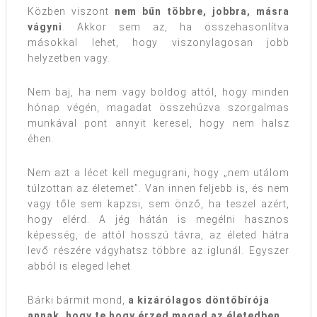
Közben viszont
nem bűn többre, jobbra, másra
vágyni
. Akkor sem az, ha összehasonlítva
másokkal lehet, hogy viszonylagosan jobb
helyzetben vagy.
Nem baj, ha nem vagy boldog attól, hogy minden
hónap végén, magadat összehúzva szorgalmas
munkával pont annyit keresel, hogy nem halsz
éhen.
Nem azt a lécet kell megugrani, hogy „nem utálom
túlzottan az életemet”. Van innen feljebb is, és nem
vagy tőle sem kapzsi, sem önző, ha teszel azért,
hogy elérd. A jég hátán is megélni hasznos
képesség, de attól hosszú távra, az életed hátra
levő részére vágyhatsz többre az iglunál. Egyszer
abból is eleged lehet.
Bárki bármit mond,
a kizárólagos döntőbírója
annak, hogy te hogy érzed magad az életedben,