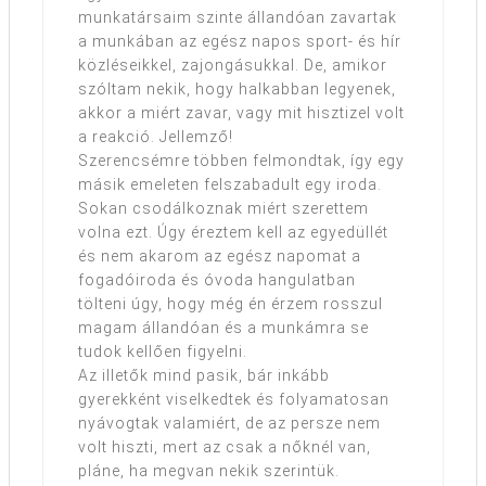
munkatársaim szinte állandóan zavartak
a munkában az egész napos sport- és hír
közléseikkel, zajongásukkal. De, amikor
szóltam nekik, hogy halkabban legyenek,
akkor a miért zavar, vagy mit hisztizel volt
a reakció. Jellemző!
Szerencsémre többen felmondtak, így egy
másik emeleten felszabadult egy iroda.
Sokan csodálkoznak miért szerettem
volna ezt. Úgy éreztem kell az egyedüllét
és nem akarom az egész napomat a
fogadóiroda és óvoda hangulatban
tölteni úgy, hogy még én érzem rosszul
magam állandóan és a munkámra se
tudok kellően figyelni.
Az illetők mind pasik, bár inkább
gyerekként viselkedtek és folyamatosan
nyávogtak valamiért, de az persze nem
volt hiszti, mert az csak a nőknél van,
pláne, ha megvan nekik szerintük.