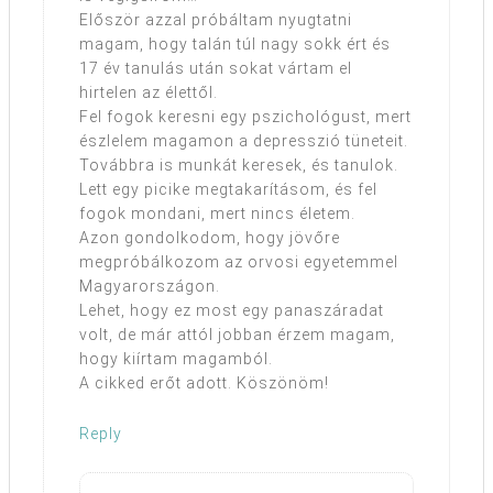
Először azzal próbáltam nyugtatni
magam, hogy talán túl nagy sokk ért és
17 év tanulás után sokat vártam el
hirtelen az élettől.
Fel fogok keresni egy pszichológust, mert
észlelem magamon a depresszió tüneteit.
Továbbra is munkát keresek, és tanulok.
Lett egy picike megtakarításom, és fel
fogok mondani, mert nincs életem.
Azon gondolkodom, hogy jövőre
megpróbálkozom az orvosi egyetemmel
Magyarországon.
Lehet, hogy ez most egy panaszáradat
volt, de már attól jobban érzem magam,
hogy kiírtam magamból.
A cikked erőt adott. Köszönöm!
Reply