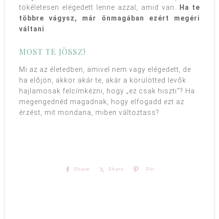
tökéletesen elégedett lenne azzal, amid van.
Ha te
többre vágysz, már önmagában ezért megéri
váltani
.
MOST TE JÖSSZ!
Mi az az életedben, amivel nem vagy elégedett, de
ha előjön, akkor akár te, akár a körülötted levők
hajlamosak felcímkézni, hogy „ez csak hiszti”? Ha
megengednéd magadnak, hogy elfogadd ezt az
érzést, mit mondana, miben változtass?
Share
Share
Pin