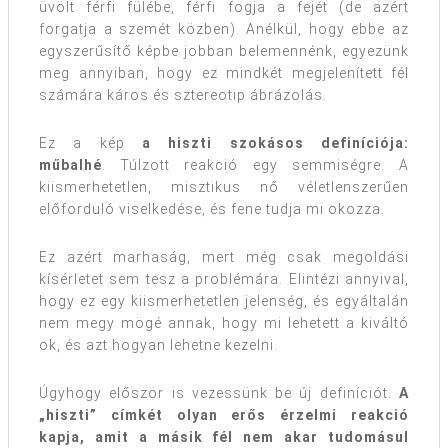
üvölt férfi fülébe, férfi fogja a fejét (de azért
forgatja a szemét közben). Anélkül, hogy ebbe az
egyszerűsítő képbe jobban belemennénk, egyezünk
meg annyiban, hogy ez mindkét megjelenített fél
számára káros és sztereotip ábrázolás.
Ez a kép
a hiszti szokásos definíciója:
műbalhé
. Túlzott reakció egy semmiségre. A
kiismerhetetlen, misztikus nő véletlenszerűen
előforduló viselkedése, és fene tudja mi okozza.
Ez azért marhaság, mert még csak megoldási
kísérletet sem tesz a problémára. Elintézi annyival,
hogy ez egy kiismerhetetlen jelenség, és egyáltalán
nem megy mögé annak, hogy mi lehetett a kiváltó
ok, és azt hogyan lehetne kezelni.
Úgyhogy először is vezessünk be új definíciót.
A
„hiszti” címkét olyan erős érzelmi reakció
kapja, amit a másik fél nem akar tudomásul