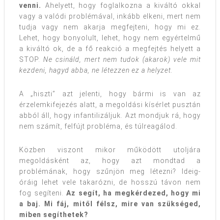
venni.
Ahelyett, hogy foglalkozna a kiváltó okkal
vagy a valódi problémával, inkább elkeni, mert nem
tudja vagy nem akarja megfejteni, hogy mi ez.
Lehet, hogy bonyolult, lehet, hogy nem egyértelmű
a kiváltó ok, de a fő reakció a megfejtés helyett a
STOP.
Ne csináld, mert nem tudok (akarok) vele mit
kezdeni, hagyd abba, ne létezzen ez a helyzet.
A „hiszti” azt jelenti, hogy bármi is van az
érzelemkifejezés alatt, a megoldási kísérlet pusztán
abból áll, hogy infantilizáljuk. Azt mondjuk rá, hogy
nem számít, felfújt probléma, és túlreagálod.
Közben viszont mikor működött utoljára
megoldásként az, hogy azt mondtad a
problémának, hogy szűnjön meg létezni? Ideig-
óráig lehet vele takarózni, de hosszú távon nem
fog segíteni.
Az segít, ha megkérdezed, hogy mi
a baj. Mi fáj, mitől félsz, mire van szükséged,
miben segíthetek?