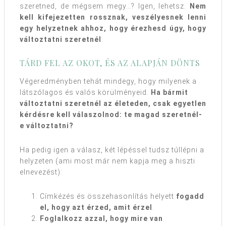
szeretned, de mégsem megy…? Igen, lehetsz.
Nem
kell kifejezetten rossznak, veszélyesnek lenni
egy helyzetnek ahhoz, hogy érezhesd úgy, hogy
változtatni szeretnél
.
TÁRD FEL AZ OKOT, ÉS AZ ALAPJÁN DÖNTS
Végeredményben tehát mindegy, hogy milyenek a
látszólagos és valós körülményeid.
Ha bármit
változtatni szeretnél az életeden, csak egyetlen
kérdésre kell válaszolnod: te magad szeretnél-
e változtatni?
Ha pedig igen a válasz, két lépéssel tudsz túllépni a
helyzeten (ami most már nem kapja meg a hiszti
elnevezést):
Címkézés és összehasonlítás helyett
fogadd
el, hogy azt érzed, amit érzel
.
Foglalkozz azzal, hogy mire van