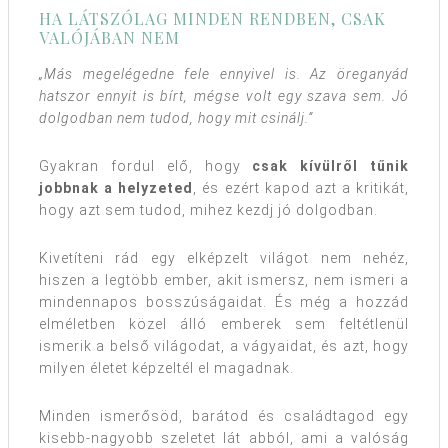
HA LÁTSZÓLAG MINDEN RENDBEN, CSAK
VALÓJÁBAN NEM
„Más megelégedne fele ennyivel is. Az öreganyád
hatszor ennyit is bírt, mégse volt egy szava sem. Jó
dolgodban nem tudod, hogy mit csinálj.”
Gyakran fordul elő, hogy
csak kívülről tűnik
jobbnak a helyzeted
, és ezért kapod azt a kritikát,
hogy azt sem tudod, mihez kezdj jó dolgodban.
Kivetíteni rád egy elképzelt világot nem nehéz,
hiszen a legtöbb ember, akit ismersz, nem ismeri a
mindennapos bosszúságaidat. És még a hozzád
elméletben közel álló emberek sem feltétlenül
ismerik a belső világodat, a vágyaidat, és azt, hogy
milyen életet képzeltél el magadnak.
Minden ismerősöd, barátod és családtagod egy
kisebb-nagyobb szeletet lát abból, ami a valóság