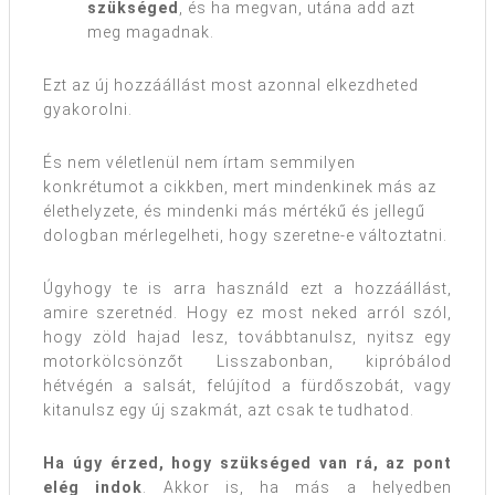
szükséged
, és ha megvan, utána add azt
meg magadnak.
Ezt az új hozzáállást most azonnal elkezdheted
gyakorolni.
És nem véletlenül nem írtam semmilyen
konkrétumot a cikkben, mert mindenkinek más az
élethelyzete, és mindenki más mértékű és jellegű
dologban mérlegelheti, hogy szeretne-e változtatni.
Úgyhogy te is arra használd ezt a hozzáállást,
amire szeretnéd. Hogy ez most neked arról szól,
hogy zöld hajad lesz, továbbtanulsz, nyitsz egy
motorkölcsönzőt Lisszabonban, kipróbálod
hétvégén a salsát, felújítod a fürdőszobát, vagy
kitanulsz egy új szakmát, azt csak te tudhatod.
Ha úgy érzed, hogy szükséged van rá, az pont
elég indok
. Akkor is, ha más a helyedben