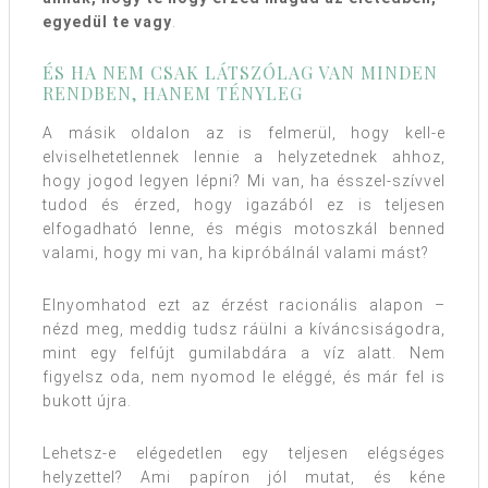
egyedül te vagy
.
ÉS HA NEM CSAK LÁTSZÓLAG VAN MINDEN
RENDBEN, HANEM TÉNYLEG
A másik oldalon az is felmerül, hogy kell-e
elviselhetetlennek lennie a helyzetednek ahhoz,
hogy jogod legyen lépni? Mi van, ha ésszel-szívvel
tudod és érzed, hogy igazából ez is teljesen
elfogadható lenne, és mégis motoszkál benned
valami, hogy mi van, ha kipróbálnál valami mást?
Elnyomhatod ezt az érzést racionális alapon –
nézd meg, meddig tudsz ráülni a kíváncsiságodra,
mint egy felfújt gumilabdára a víz alatt. Nem
figyelsz oda, nem nyomod le eléggé, és már fel is
bukott újra.
Lehetsz-e elégedetlen egy teljesen elégséges
helyzettel? Ami papíron jól mutat, és kéne