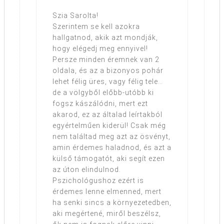
Szia Sarolta!
Szerintem se kell azokra
hallgatnod, akik azt mondják,
hogy elégedj meg ennyivel!
Persze minden éremnek van 2
oldala, és az a bizonyos pohár
lehet félig üres, vagy félig tele…
de a völgyből előbb-utóbb ki
fogsz kászálódni, mert ezt
akarod, ez az általad leírtakból
egyértelműen kiderül! Csak még
nem találtad meg azt az ösvényt,
amin érdemes haladnod, és azt a
külső támogatót, aki segít ezen
az úton elindulnod.
Pszichológushoz ezért is
érdemes lenne elmenned, mert
ha senki sincs a környezetedben,
aki megértené, miről beszélsz,