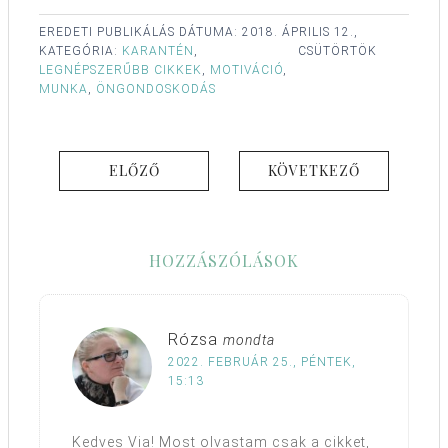
EREDETI PUBLIKÁLÁS DÁTUMA:
2018. ÁPRILIS 12.,
KATEGÓRIA:
KARANTÉN
,
CSÜTÖRTÖK
LEGNÉPSZERŰBB CIKKEK
,
MOTIVÁCIÓ
,
MUNKA
,
ÖNGONDOSKODÁS
ELŐZŐ
KÖVETKEZŐ
HOZZÁSZÓLÁSOK
Rózsa
mondta
2022. FEBRUÁR 25., PÉNTEK,
15:13
Kedves Via! Most olvastam csak a cikket,