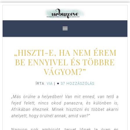
„HISZTI-E, HA NEM ÉREM
BE ENNYIVEL ÉS TÖBBRE
VÁGYOM?”
ÍRTA:
VIA
|
37 HOZZÁSZÓLÁS
„Más örülne a helyedben!
Van mit enned, van tető a
fejed felett, nincs okod panaszra, és különben is,
Afrikában éheznek. Minek hisztizni és többet akarni
ahelyett, hogy örülnél annak, amid van?”
Nagyon sok ambíciót, tervet lőnek le ilyen és