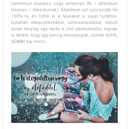
(amennyit mutatsz, vagy amennyit ők – általában
tévesen – dekódolnak). Általában ezt szorozzák fel
100%-ra, és töltik ki a lyukakat a saját tudatos-
tudatlan elképzeléseikkel, sztereotípiáikkal. Abból
aztán tényleg egy lépés a „
mit panaszkodsz, tegnap
is láttam, hogy egy percig mosolyogtál, nyilván SOHA,
SEMMI baj nincs!
„