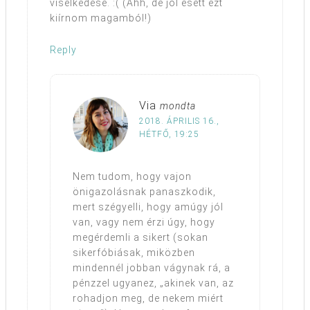
viselkedése. :( (Ahh, de jól esett ezt
kiírnom magamból!)
Reply
Via
mondta
2018. ÁPRILIS 16.,
HÉTFŐ, 19:25
Nem tudom, hogy vajon
önigazolásnak panaszkodik,
mert szégyelli, hogy amúgy jól
van, vagy nem érzi úgy, hogy
megérdemli a sikert (sokan
sikerfóbiásak, miközben
mindennél jobban vágynak rá, a
pénzzel ugyanez, „akinek van, az
rohadjon meg, de nekem miért