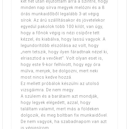
két hét után eljutottam arra a szintre, hogy
minden nap sírva megyek melózni és a 8
órás munkaidőből legalább 3-at végig
sírok. Az árú szállításakor és jövetelekor
egyedül pakolok több 100 kilót, van úgy,
hogy a főnök végig is nézi csípőre tett
kézzel, és kiabálva, hogy lassú vagyok. A
legundorítóbb elszólása az volt, hogy
„nem tetszik, hogy ilyen fáradtnak nézel ki,
elriasztod a vevőket”. Volt olyan eset is,
hogy este 9-kor felhívott, hogy egy óra
múlva, menjek, be dolgozni, mert neki
most nincs kedve hozzá.
Ez mellett próbálok készülni az utolsó
vizsgáimra. De nem megy.
A szüleim és a barátaim azt mondják,
hogy legyek elégedett, azzal, hogy
találtam valamit, mert más a földeken
dolgozik, és meg boltban fix munkaidővel.
De nem vagyok, ha szabadnapom van azt
is végigsírom…