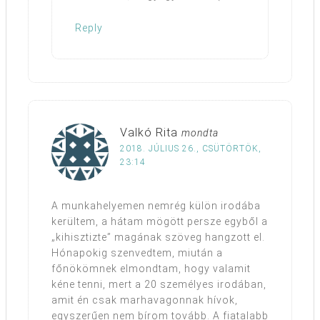
Reply
Valkó Rita
mondta
2018. JÚLIUS 26., CSÜTÖRTÖK,
23:14
A munkahelyemen nemrég külön irodába
kerültem, a hátam mögött persze egyből a
„kihisztizte” magának szöveg hangzott el.
Hónapokig szenvedtem, miután a
főnökömnek elmondtam, hogy valamit
kéne tenni, mert a 20 személyes irodában,
amit én csak marhavagonnak hívok,
egyszerűen nem bírom tovább. A fiatalabb