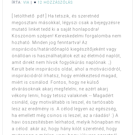
ÍRTA:
VIA
|
12 HOZZÁSZÓLÁS
[ letölthető .pdf ] Ha tetszik, és szeretnéd
megosztani másokkal, légyszi csak a bejegyzésre
mutató linket tedd ki a saját honlapodra!
Köszönöm szépen! Kereskedelmi forgalomba nem
hozható. Minden jog fenntartva! Az
inspirációs/határidőnapló kiegészítőjeként vagy
önállóan is használhatjátok ezt az életmód naplót,
amit direkt nem hívok fogyókúrás naplónak. ;)
Került bele inspirációs oldal, ahol a motivációdról,
inspirációdról írhatsz, hogy emlékeztesd magad,
miért is csinálod. Fontos, hogy ne külső
elvárásoknak akarj megfelelni, ne azért akarj
vékony lenni, hogy tetssz valakinek -- Magadért
csináld, úgy motiváltabb is leszel, és tartósabb
lesz az eredmény is. A célod legyen az egészség,
ha emellett még csinos is leszel, az a ráadás! :) A
havi összesítésben leírhatod, melyik hónapban mi
a célod: akár az, hogy hány kilót szeretnéd, hogy