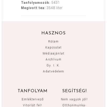
Tanfolyamozók:
5431
Megivott tea:
3548 liter
HASZNOS
Rólam
Kapcsolat
Médiaajánlat
Archívum
Gy. I. K.
Adatvédelem
TANFOLYAM
SEGÍTSÉG!
Emléktervező
Nem vagyok jól!
Vitorlát fel!
Otthonmunka-