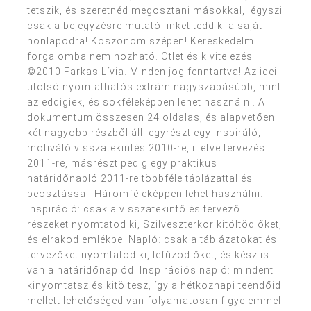
tetszik, és szeretnéd megosztani másokkal, légyszi
csak a bejegyzésre mutató linket tedd ki a saját
honlapodra! Köszönöm szépen! Kereskedelmi
forgalomba nem hozható. Ötlet és kivitelezés
©2010 Farkas Lívia. Minden jog fenntartva! Az idei
utolsó nyomtathatós extrám nagyszabásúbb, mint
az eddigiek, és sokféleképpen lehet használni. A
dokumentum összesen 24 oldalas, és alapvetően
két nagyobb részből áll: egyrészt egy inspiráló,
motiváló visszatekintés 2010-re, illetve tervezés
2011-re, másrészt pedig egy praktikus
határidőnapló 2011-re többféle táblázattal és
beosztással. Háromféleképpen lehet használni:
Inspiráció: csak a visszatekintő és tervező
részeket nyomtatod ki, Szilveszterkor kitöltöd őket,
és elrakod emlékbe. Napló: csak a táblázatokat és
tervezőket nyomtatod ki, lefűzöd őket, és kész is
van a határidőnaplód. Inspirációs napló: mindent
kinyomtatsz és kitöltesz, így a hétköznapi teendőid
mellett lehetőséged van folyamatosan figyelemmel