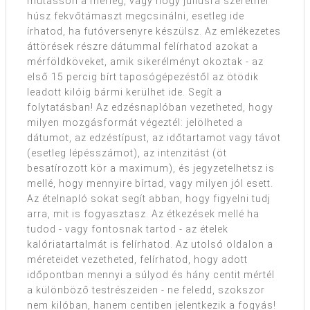
mutasson a mérleg, vagy hogy júliusra szeretnél
húsz fekvőtámaszt megcsinálni, esetleg ide
írhatod, ha futóversenyre készülsz. Az emlékezetes
áttörések részre dátummal felírhatod azokat a
mérföldköveket, amik sikerélményt okoztak - az
első 15 percig bírt taposógépezéstől az ötödik
leadott kilóig bármi kerülhet ide. Segít a
folytatásban! Az edzésnaplóban vezetheted, hogy
milyen mozgásformát végeztél: jelölheted a
dátumot, az edzéstípust, az időtartamot vagy távot
(esetleg lépésszámot), az intenzitást (öt
besatírozott kör a maximum), és jegyzetelhetsz is
mellé, hogy mennyire bírtad, vagy milyen jól esett.
Az ételnapló sokat segít abban, hogy figyelni tudj
arra, mit is fogyasztasz. Az étkezések mellé ha
tudod - vagy fontosnak tartod - az ételek
kalóriatartalmát is felírhatod. Az utolsó oldalon a
méreteidet vezetheted, felírhatod, hogy adott
időpontban mennyi a súlyod és hány centit mértél
a különböző testrészeiden - ne feledd, szokszor
nem kilóban, hanem centiben jelentkezik a fogyás!