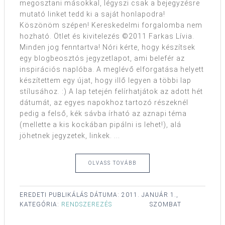
megosztani másokkal, légyszi csak a bejegyzésre
mutató linket tedd ki a saját honlapodra!
Köszönöm szépen! Kereskedelmi forgalomba nem
hozható. Ötlet és kivitelezés ©2011 Farkas Lívia.
Minden jog fenntartva! Nóri kérte, hogy készítsek
egy blogbeosztós jegyzetlapot, ami belefér az
inspirációs naplóba. A meglévő elforgatása helyett
készítettem egy újat, hogy illő legyen a többi lap
stílusához. :) A lap tetején felírhatjátok az adott hét
dátumát, az egyes napokhoz tartozó részeknél
pedig a felső, kék sávba írható az aznapi téma
(mellette a kis kockában pipálni is lehet!), alá
jöhetnek jegyzetek, linkek. ...
OLVASS TOVÁBB
EREDETI PUBLIKÁLÁS DÁTUMA:
2011. JANUÁR 1.,
KATEGÓRIA:
RENDSZEREZÉS
SZOMBAT