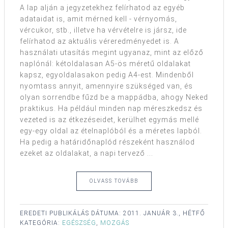
A lap alján a jegyzetekhez felírhatod az egyéb
adataidat is, amit mérned kell - vérnyomás,
vércukor, stb., illetve ha vérvételre is jársz, ide
felírhatod az aktuális véreredményedet is. A
használati utasítás megint ugyanaz, mint az előző
naplónál: kétoldalasan A5-ös méretű oldalakat
kapsz, egyoldalasakon pedig A4-est. Mindenből
nyomtass annyit, amennyire szükséged van, és
olyan sorrendbe fűzd be a mappádba, ahogy Neked
praktikus. Ha például minden nap méreszkedsz és
vezeted is az étkezéseidet, kerülhet egymás mellé
egy-egy oldal az ételnaplóból és a méretes lapból.
Ha pedig a határidőnaplód részeként használod
ezeket az oldalakat, a napi tervező ...
OLVASS TOVÁBB
EREDETI PUBLIKÁLÁS DÁTUMA:
2011. JANUÁR 3., HÉTFŐ
KATEGÓRIA:
EGÉSZSÉG
,
MOZGÁS