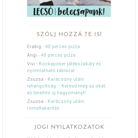
SZÓLJ HOZZÁ TE IS!
Erabig
-
40 perces pizza
Angi
-
40 perces pizza
Vivi
-
Kockapóker játékszabály és
nyomtatható táblázat
Zsuzsa
-
Karácsony utáni
lehangoltság – Keresd meg az okát,
és teremts új hagyományt!
Zsuzsa
-
Karácsony utáni
romeltakarítás
JOGI NYILATKOZATOK