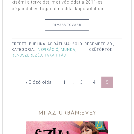
kísérni a terveidet, motivációdat a 2011-es
céljaiddal és fogadalmaiddal kapcsolatban. ...
OLVASS TOVÁBB
EREDETI PUBLIKÁLÁS DÁTUMA:
2010. DECEMBER 30.,
KATEGÓRIA:
INSPIRÁCIÓ
,
MUNKA
,
CSÜTÖRTÖK
RENDSZEREZÉS
,
TAKARÍTÁS
« Előző oldal
1
…
3
4
5
MI AZ URBAN:EVE?