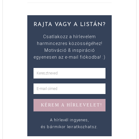
RAJTA VAGY A LISTÁN?
Csatlakozz a hírlevelem
harmincezres közösségéhez!
Motiváció & inspiráció
egyenesen az e-mail fiókodba! :)
A hírlevél ingyenes,
és bármikor leiratkozhatsz.