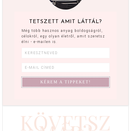
TETSZETT AMIT LÁTTÁL?
Még több hasznos anyag boldogságról,
célokról, egy olyan életről, amit szeretsz
élni - e-mailen is.
KÖVETSZ