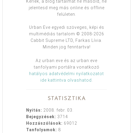
Kérlek, a blog tartalmát ne másold, ne
jelentesd meg más online és offline
felületen.
Urban:Eve egyedi szöveges, képi és
multimédiás tartalom © 2008-2026
Cabbit Supreme LTD, Farkas Lívia.
Minden jog fenntartva!
Az urban:eve és az urban:eve
tanfolyami portálra vonatkozó
hatályos adatvédelmi nyilatkozatot
ide kattintva olvashatod
.
STATISZTIKA
Nyitás:
2008. febr. 03.
Bejegyzések:
3714
Hozzászólások:
69012
Tanfolyamok:
8