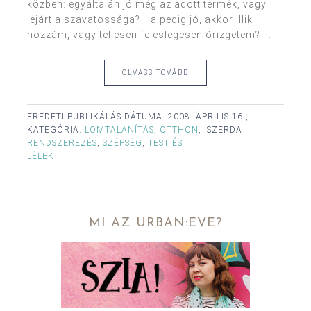
közben: egyáltalán jó még az adott termék, vagy
lejárt a szavatossága? Ha pedig jó, akkor illik
hozzám, vagy teljesen feleslegesen őrizgetem? ...
OLVASS TOVÁBB
EREDETI PUBLIKÁLÁS DÁTUMA:
2008. ÁPRILIS 16.,
KATEGÓRIA:
LOMTALANÍTÁS
,
OTTHON
,
SZERDA
RENDSZEREZÉS
,
SZÉPSÉG
,
TEST ÉS
LÉLEK
MI AZ URBAN:EVE?