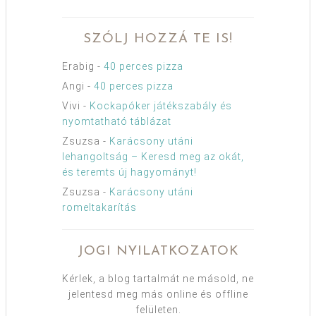
SZÓLJ HOZZÁ TE IS!
Erabig
-
40 perces pizza
Angi
-
40 perces pizza
Vivi
-
Kockapóker játékszabály és
nyomtatható táblázat
Zsuzsa
-
Karácsony utáni
lehangoltság – Keresd meg az okát,
és teremts új hagyományt!
Zsuzsa
-
Karácsony utáni
romeltakarítás
JOGI NYILATKOZATOK
Kérlek, a blog tartalmát ne másold, ne
jelentesd meg más online és offline
felületen.