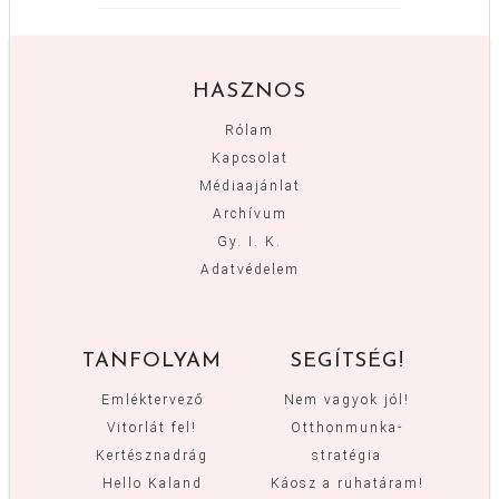
HASZNOS
Rólam
Kapcsolat
Médiaajánlat
Archívum
Gy. I. K.
Adatvédelem
TANFOLYAM
SEGÍTSÉG!
Emléktervező
Nem vagyok jól!
Vitorlát fel!
Otthonmunka-
Kertésznadrág
stratégia
Hello Kaland
Káosz a ruhatáram!