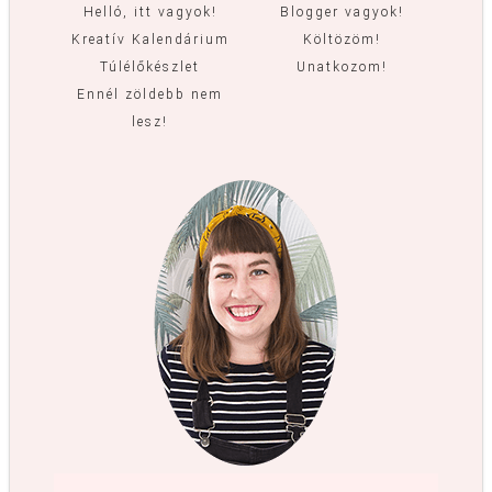
Helló, itt vagyok!
Blogger vagyok!
Kreatív Kalendárium
Költözöm!
Túlélőkészlet
Unatkozom!
Ennél zöldebb nem
lesz!