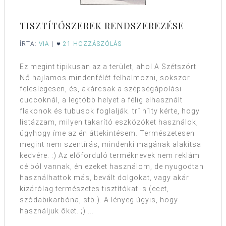
TISZTÍTÓSZEREK RENDSZEREZÉSE
ÍRTA:
VIA
|
21 HOZZÁSZÓLÁS
Ez megint tipikusan az a terület, ahol A Szétszórt
Nő hajlamos mindenfélét felhalmozni, sokszor
feleslegesen, és, akárcsak a szépségápolási
cuccoknál, a legtöbb helyet a félig elhasznált
flakonok és tubusok foglalják. tr1n1ty kérte, hogy
listázzam, milyen takarító eszközöket használok,
úgyhogy íme az én áttekintésem. Természetesen
megint nem szentírás, mindenki magának alakítsa
kedvére. :) Az előforduló terméknevek nem reklám
célból vannak, én ezeket használom, de nyugodtan
használhattok más, bevált dolgokat, vagy akár
kizárólag természetes tisztítókat is (ecet,
szódabikarbóna, stb.). A lényeg úgyis, hogy
használjuk őket. ;) ...