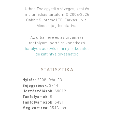
Urban:Eve egyedi szöveges, képi és
multimédiás tartalom © 2008-2026
Cabbit Supreme LTD, Farkas Lívia.
Minden jog fenntartva!
Az urban:eve és az urban:eve
tanfolyami portálra vonatkozó
hatályos adatvédelmi nyilatkozatot
ide kattintva olvashatod
.
STATISZTIKA
Nyitás:
2008. febr. 03.
Bejegyzések:
3714
Hozzászólások:
69012
Tanfolyamok:
8
Tanfolyamozók:
5431
Megivott tea:
3548 liter