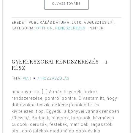
OLVASS TOVÁBB
EREDETI PUBLIKÁLÁS DÁTUMA:
2010. AUGUSZTUS 27.,
KATEGÓRIA:
OTTHON
,
RENDSZEREZÉS
PÉNTEK
GYEREKSZOBAI RENDSZEREZÉS – 1.
RÉSZ
ÍRTA:
VIA
|
7 HOZZÁSZÓLÁS
ninaanya írta: [...] A másik gyerek játékok
rendszerezése, pontról pontra. Olvastam itt, hogy
dobozokba teszik, de kéne jó sok ötlet és
kivitelezési tipp. Egyedül a könyvei vannak rendben
/3 éves/, Barbie-k, plüssök, társasok, kézműves
cuccok, ceruzák, festékek, matricák, ragasztók
stb., apró játékok mcdonálds-osok és kis