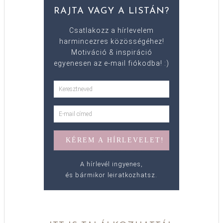
RAJTA VAGY A LISTÁN?
Csatlakozz a hírlevelem
harmincezres közösségéhez!
Motiváció & inspiráció
egyenesen az e-mail fiókodba! :)
A hírlevél ingyenes,
és bármikor leiratkozhatsz.