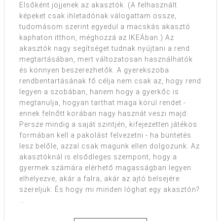
Elsőként jöjjenek az akasztók. (A felhasznált
képeket csak ihletadónak válogattam össze,
tudomásom szerint egyedül a macskás akasztó
kaphaton itthon, méghozzá az IKEÁban.) Az
akasztók nagy segítséget tudnak nyújtani a rend
megtartásában, mert változatosan használhatók
és könnyen beszerezhetők. A gyerekszoba
rendbentartásának fő célja nem csak az, hogy rend
legyen a szobában, hanem hogy a gyerkőc is
megtanulja, hogyan tarthat maga körül rendet -
ennek felnőtt korában nagy hasznát veszi majd.
Persze mindig a saját szintjén, kifejezetten játékos
formában kell a pakolást felvezetni - ha büntetés
lesz belőle, azzal csak magunk ellen dolgozunk. Az
akasztóknál is elsődleges szempont, hogy a
gyermek számára elérhető magasságban legyen
elhelyezve, akár a falra, akár az ajtó belsejére
szereljük. És hogy mi minden lóghat egy akasztón?
...