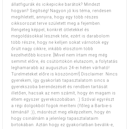
állatfigurák és icikepicike barátok? Mindezt
hogyan? Segítség! Nagyon jó kis téma, rendesen
megihletett, annyira, hogy egy több részes
cikksorozat terve született meg a fejemben.
Rengeteg képpel, konkrét ötletekkel és
megoldásokkal lesznek tele, ezért is darabolom
több részre, hogy ne kelljen sokat várnotok egy
őrült nagy cikkre, inkább elosztom több
kezelhetőbb kicsire. [Mivel nem írtam meg még
semmit előre, és csütörtökön elutazom, a folytatás
leghamarabb az augusztus 24-ei héten várható!
Türelmeteket előre is köszönöm!] Disclaimer: Nincs
gyerekem, így gyakorlati tapasztalatom sincs a
gyerekszoba berendezését és rendben tartását
illetően, hacsak az nem számít, hogy én magam is
éltem egyszer gyerekszobában. :) Szóval egyrészt
a régi dolgokból fogok meríteni (főleg a Barbie-s
témánál! :)), másrészt meg elképzeltem, hogy én
hogy csinálnám a jelenlegi tapasztalataim
birtokában. Aztán hogy ez gyakorlatban beválik-e,