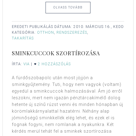
OLVASS TOVÁBB
EREDETI PUBLIKÁLÁS DÁTUMA:
2010. MÁRCIUS 16., KEDD
KATEGÓRIA:
OTTHON
,
RENDSZEREZÉS
,
TAKARÍTÁS
SMINKCUCCOK SZORTÍROZÁSA
ÍRTA:
VIA
|
2 HOZZÁSZÓLÁS
A fürdőszobapolc után most jöjjön a
sminkgyűjtemény. Tuti, hogy nem vagyok (voltam)
egyedül a sminkcuccok halmozásával. Ám jó erről
leszokni, mert nem igazán pénztárcakímélő dolog
hetente új színű rúzst venni és minden hónapban új
körömlakkárnyalattal hazatérni. Néhány alap
jóminőségű sminkkellék elég lehet, és ezek el is
fognak fogyni, nem romlanak a nyakunkra. Két
kérdés merül tehát fel a sminkek szortírozása