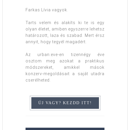
Farkas Lívia vagyok.
Tarts velem és alakíts ki te is egy
olyan életet, amiben egyszerre lehetsz
határozott, laza és szabad. Mert érsz
annyit, hogy tegyél magadért.
Az urban:eve-en tizennégy éve
osztom meg azokat a praktikus
módszereket, amikkel mások
konzerv-megoldásait a saját utadra
cserélheted.