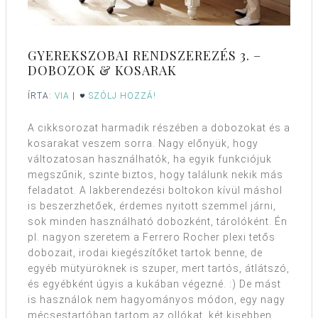
GYEREKSZOBAI RENDSZEREZÉS 3. –
DOBOZOK & KOSARAK
ÍRTA:
VIA
|
SZÓLJ HOZZÁ!
A cikksorozat harmadik részében a dobozokat és a
kosarakat veszem sorra. Nagy előnyük, hogy
változatosan használhatók, ha egyik funkciójuk
megszűnik, szinte biztos, hogy találunk nekik más
feladatot. A lakberendezési boltokon kívül máshol
is beszerzhetőek, érdemes nyitott szemmel járni,
sok minden használható dobozként, tárolóként. Én
pl. nagyon szeretem a Ferrero Rocher plexi tetős
dobozait, irodai kiegészítőket tartok benne, de
egyéb mütyüröknek is szuper, mert tartós, átlátszó,
és egyébként úgyis a kukában végezné. :) De mást
is használok nem hagyományos módon, egy nagy
mécsestartóban tartom az ollókat, két kisebben