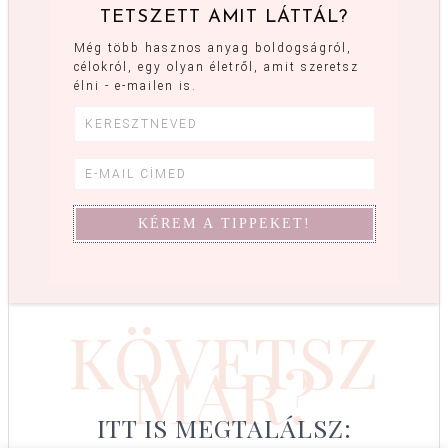
TETSZETT AMIT LÁTTÁL?
Még több hasznos anyag boldogságról,
célokról, egy olyan életről, amit szeretsz
élni - e-mailen is.
KÖVETSZ
MÁR?
ITT IS MEGTALÁLSZ: