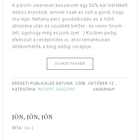
A párom sikeresen beszerzett egy 50%-kal leértékelt
doboz bryndzát, amivel csak az volt a gond, hogy
ma lejár. Néhány perc gondolkodás és a hűtő
átnézése után ez született belőle - és isteni finom
lett, úgyhogy még eszünk ilyet. :) Közben pedig
elkészült a receptindex is, ahol tematikusan
áttekinthetők a blog eddigi receptjei. ...
OLVASS TOVÁBB
EREDETI PUBLIKÁLÁS DÁTUMA:
2008. OKTÓBER 12.,
KATEGÓRIA:
RECEPT, GASZTRO
VASÁRNAP
JÖN, JÖN, JÖN
ÍRTA:
VIA
|