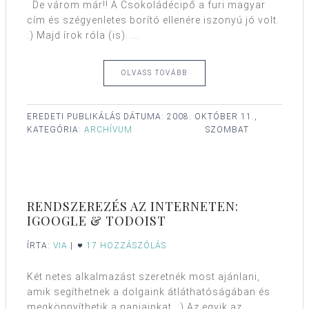
De várom már!! A Csokoládécipő a furi magyar
cím és szégyenletes borító ellenére iszonyú jó volt.
:) Majd írok róla (is). ...
OLVASS TOVÁBB
EREDETI PUBLIKÁLÁS DÁTUMA:
2008. OKTÓBER 11.,
KATEGÓRIA:
ARCHÍVUM
SZOMBAT
RENDSZEREZÉS AZ INTERNETEN:
IGOOGLE & TODOIST
ÍRTA:
VIA
|
17 HOZZÁSZÓLÁS
Két netes alkalmazást szeretnék most ajánlani,
amik segíthetnek a dolgaink átláthatóságában és
megkönnyíthetik a napjainkat. :) Az egyik az