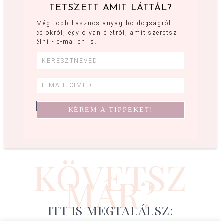
TETSZETT AMIT LÁTTÁL?
Még több hasznos anyag boldogságról,
célokról, egy olyan életről, amit szeretsz
élni - e-mailen is.
KÖVETSZ
MÁR?
ITT IS MEGTALÁLSZ: