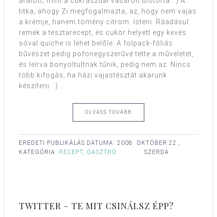
aratott, mint a cukrászdai vásárolt diótorta. :) A
titka, ahogy Zi megfogalmazta, az, hogy nem vajas
a krémje, hanem tömény citrom. Isteni. Ráadásul
remek a tésztarecept, és cukor helyett egy kevés
sóval quiche is lehet belőle. A folpack-fóliás
bűvészet pedig pofonegyszerűvé tette a műveletet,
és leírva bonyoltultnak tűnik, pedig nem az. Nincs
több kifogás, ha házi vajastésztát akarunk
készíteni. :) ...
OLVASS TOVÁBB
EREDETI PUBLIKÁLÁS DÁTUMA:
2008. OKTÓBER 22.,
KATEGÓRIA:
RECEPT, GASZTRO
SZERDA
TWITTER – TE MIT CSINÁLSZ ÉPP?