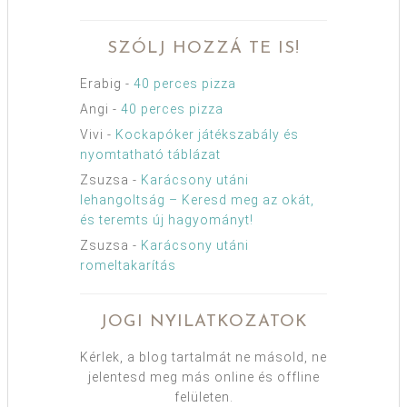
SZÓLJ HOZZÁ TE IS!
Erabig
-
40 perces pizza
Angi
-
40 perces pizza
Vivi
-
Kockapóker játékszabály és
nyomtatható táblázat
Zsuzsa
-
Karácsony utáni
lehangoltság – Keresd meg az okát,
és teremts új hagyományt!
Zsuzsa
-
Karácsony utáni
romeltakarítás
JOGI NYILATKOZATOK
Kérlek, a blog tartalmát ne másold, ne
jelentesd meg más online és offline
felületen.