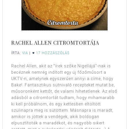
RACHEL ALLEN CITROMTORTÁJA
ÍRTA:
VIA
|
17 HOZZÁSZÓLÁS
Rachel Allen, akit az "írek szőke Nigellájá"-nak is
becéznek nemrég indított egy új főzőműsort a
UKTV-n, amelynek egyszerűen annyi a címe, hogy
Bake!. Fantasztikus sütnivaló recepteket mutat be,
műsoronként kettőt, de valami hihetetlenek. Az első
adásból a citromtortát tudtam, hogy mihamarabb
ki kell próbálnom, és egy kettesben eltöltött
szülinapra meg is sütöttem. Másnapra is maradt,
amikor is jöttek a vendégek, akik boldogan
elpusztítoták a maradékot, és nagyobb sikert