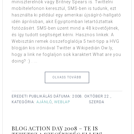
miniszterelnök vagy Britney Spears is. Twittelni
mobiltelefonon keresztül, SMS-ben is tudunk, ezt
használta ki például egy amerikai újságíró-hallgató
idén áprilisban, akit Egyiptomban letartóztattak
fotózásért. SMS-ben üzent mind a 48 követőjének,
és így tudott segítséget kérni. Hasznos linkek: A
Webisztán remek összefoglalója 5 twit-tipp a HVG
blogján kis iróniával Twitter a Wikipedián Ow.ly,
hogy a link ne foglaljon sok karaktert What are you
doing? :) . ...
OLVASS TOVÁBB
EREDETI PUBLIKÁLÁS DÁTUMA:
2008. OKTÓBER 22.,
KATEGÓRIA:
AJÁNLÓ
,
WEBLAP
SZERDA
BLOG ACTION DAY 2008 – TE IS