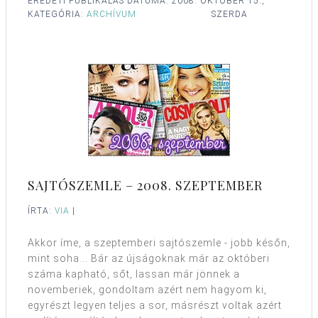
EREDETI PUBLIKÁLÁS DÁTUMA:
2008. OKTÓBER 15.,
KATEGÓRIA:
ARCHÍVUM
SZERDA
SAJTÓSZEMLE – 2008. SZEPTEMBER
ÍRTA:
VIA
|
Akkor íme, a szeptemberi sajtószemle - jobb későn,
mint soha... Bár az újságoknak már az októberi
száma kapható, sőt, lassan már jönnek a
novemberiek, gondoltam azért nem hagyom ki,
egyrészt legyen teljes a sor, másrészt voltak azért