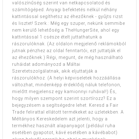
valószínűség szerint van netkapcsolatod és
számítógéped. Anyagi befektetés nélkül néhány
kattintással segíthetsz az éhezőknek - gyűjts rizst
és lisztet! Szerk.: Még egy szuper, nekünk semmibe
nem kerülő lehetőség a TheHungerSite, ahol egy
kattintással 1 csésze ételt juttathatunk a
rászorulóknak. (Az oldalon megjelenő reklámokból
jutnak pénzhez az oldal fenntartói, ezt juttatják el
az éhezőknek.) Régi, megunt, de még használható
ruháidat adományozd a Máltai
Szeretetszolgálatnak, akik eljuttatják a
rászorulókhoz. (A helyi képviseletek hozzáállása
változhat, mindenképp érdeklődj náluk telefonon,
mielőtt megjelensz egy kamionnyi ruhával!) És,
hogy milyen szempont szerint szortírozz? Ez a
bejegyzésem a segítségedre lehet. Keresd a Fair
Trade felirattal ellátott termékeket az üzletekben. A
Méltányos Kereskedelem azt jelenti, hogy a
termékhez használt alapanyagot (például ruha
esetében gyapotot, kávé esetében a kávébabot)