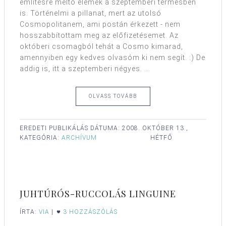
említésre méltó elemek a szeptemberi termésben
is. Történelmi a pillanat, mert az utolsó
Cosmopolitanem, ami postán érkezett - nem
hosszabbítottam meg az előfizetésemet. Az
októberi csomagból tehát a Cosmo kimarad,
amennyiben egy kedves olvasóm ki nem segít. :) De
addig is, itt a szeptemberi négyes. ...
OLVASS TOVÁBB
EREDETI PUBLIKÁLÁS DÁTUMA:
2008. OKTÓBER 13.,
KATEGÓRIA:
ARCHÍVUM
HÉTFŐ
JUHTÚRÓS-RUCCOLÁS LINGUINE
ÍRTA:
VIA
|
3 HOZZÁSZÓLÁS