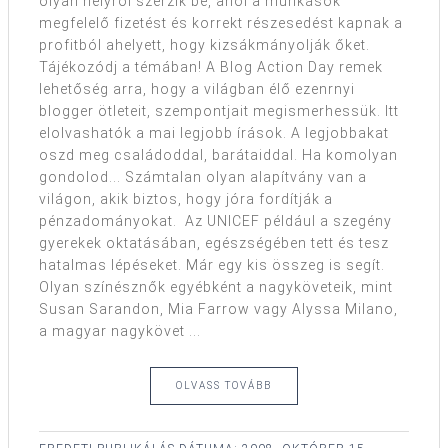
olyan helyről szerzik be, ahol a munkások
megfelelő fizetést és korrekt részesedést kapnak a
profitból ahelyett, hogy kizsákmányolják őket.
Tájékozódj a témában! A Blog Action Day remek
lehetőség arra, hogy a világban élő ezenrnyi
blogger ötleteit, szempontjait megismerhessük. Itt
elolvashatók a mai legjobb írások. A legjobbakat
oszd meg családoddal, barátaiddal. Ha komolyan
gondolod... Számtalan olyan alapítvány van a
világon, akik biztos, hogy jóra fordítják a
pénzadományokat. Az UNICEF például a szegény
gyerekek oktatásában, egészségében tett és tesz
hatalmas lépéseket. Már egy kis összeg is segít.
Olyan színésznők egyébként a nagyköveteik, mint
Susan Sarandon, Mia Farrow vagy Alyssa Milano,
a magyar nagykövet ...
OLVASS TOVÁBB