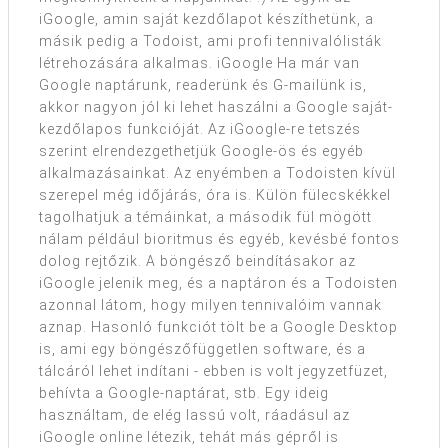
iGoogle, amin saját kezdőlapot készíthetünk, a
másik pedig a Todoist, ami profi tennivalólisták
létrehozására alkalmas. iGoogle Ha már van
Google naptárunk, readerünk és G-mailünk is,
akkor nagyon jól ki lehet haszálni a Google saját-
kezdőlapos funkcióját. Az iGoogle-re tetszés
szerint elrendezgethetjük Google-ös és egyéb
alkalmazásainkat. Az enyémben a Todoisten kívül
szerepel még időjárás, óra is. Külön fülecskékkel
tagolhatjuk a témáinkat, a második fül mögött
nálam például bioritmus és egyéb, kevésbé fontos
dolog rejtőzik. A böngésző beindításakor az
iGoogle jelenik meg, és a naptáron és a Todoisten
azonnal látom, hogy milyen tennivalóim vannak
aznap. Hasonló funkciót tölt be a Google Desktop
is, ami egy böngészőfüggetlen software, és a
tálcáról lehet indítani - ebben is volt jegyzetfüzet,
behívta a Google-naptárat, stb. Egy ideig
használtam, de elég lassú volt, ráadásul az
iGoogle online létezik, tehát más gépről is