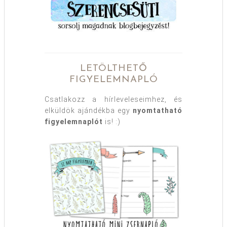
LETÖLTHETŐ
FIGYELEMNAPLÓ
Csatlakozz a hírleveleseimhez, és
elküldök ajándékba egy
nyomtatható
figyelemnaplót
is! :)