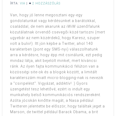
ÍRTA:
VIA
|
2 HOZZÁSZÓLÁS
Van, hogy jó lenne megosztani egy-egy
gondolatunkat vagy kérdésünket a barátokkal,
családdal, de nem akarunk az iWiW üzenőfalunk
közutálatnak örvendő csevegői közé tartozni (mert
ugyebár az nem közérdekű, hogy Karesz, szuper
volt a buliii!). Itt jön képbe a Twitter, ahol 140
karakterben (pont egy SMS-nyi) válaszolhatunk
arra a kérdésre, hogy épp mit csinálunk, ezt pedig
mindaz látja, akit bejelölt minket, mert kíváncsi
ránk. Az ilyen fajta kommunikáció félúton van a
közösségi site-ok és a blogok között, a limitált
karakterszám miatt micro-blogging-nak is nevezik
a "csiripelést". Vigyázat, addiktív! :) Gyors
üzengetést tesz lehetővé, ezért is indult egy
munkahely belső kommunikációs rendszereként.
Azóta jócskán kinőtte magát, a Nasa például
Twitteren jelentette be először, hogy találtak jeget a
Marson, de twittel például Barack Obama, a brit