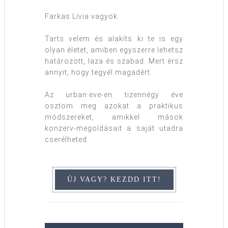
Farkas Lívia vagyok.
Tarts velem és alakíts ki te is egy
olyan életet, amiben egyszerre lehetsz
határozott, laza és szabad. Mert érsz
annyit, hogy tegyél magadért.
Az urban:eve-en tizennégy éve
osztom meg azokat a praktikus
módszereket, amikkel mások
konzerv-megoldásait a saját utadra
cserélheted.