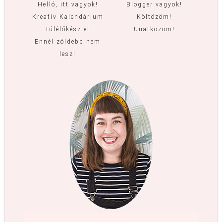
Helló, itt vagyok!
Blogger vagyok!
Kreatív Kalendárium
Költözöm!
Túlélőkészlet
Unatkozom!
Ennél zöldebb nem
lesz!