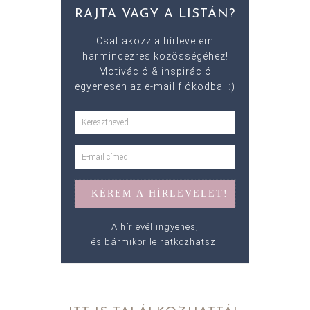
RAJTA VAGY A LISTÁN?
Csatlakozz a hírlevelem
harmincezres közösségéhez!
Motiváció & inspiráció
egyenesen az e-mail fiókodba! :)
A hírlevél ingyenes,
és bármikor leiratkozhatsz.