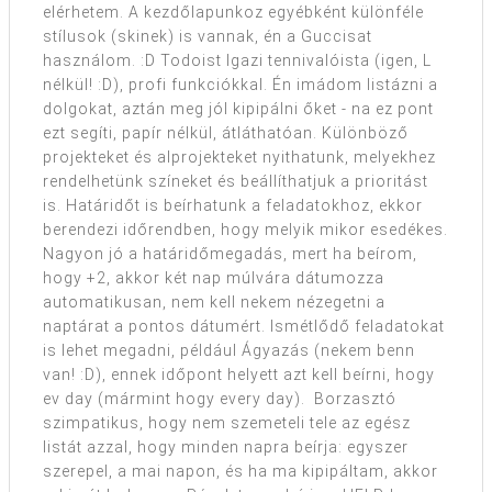
elérhetem. A kezdőlapunkoz egyébként különféle
stílusok (skinek) is vannak, én a Guccisat
használom. :D Todoist Igazi tennivalóista (igen, L
nélkül! :D), profi funkciókkal. Én imádom listázni a
dolgokat, aztán meg jól kipipálni őket - na ez pont
ezt segíti, papír nélkül, átláthatóan. Különböző
projekteket és alprojekteket nyithatunk, melyekhez
rendelhetünk színeket és beállíthatjuk a prioritást
is. Határidőt is beírhatunk a feladatokhoz, ekkor
berendezi időrendben, hogy melyik mikor esedékes.
Nagyon jó a határidőmegadás, mert ha beírom,
hogy +2, akkor két nap múlvára dátumozza
automatikusan, nem kell nekem nézegetni a
naptárat a pontos dátumért. Ismétlődő feladatokat
is lehet megadni, például Ágyazás (nekem benn
van! :D), ennek időpont helyett azt kell beírni, hogy
ev day (mármint hogy every day). Borzasztó
szimpatikus, hogy nem szemeteli tele az egész
listát azzal, hogy minden napra beírja: egyszer
szerepel, a mai napon, és ha ma kipipáltam, akkor