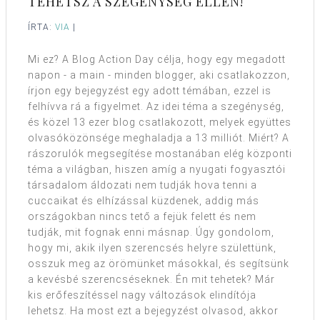
TEHETSZ A SZEGÉNYSÉG ELLEN!
ÍRTA:
VIA
|
Mi ez? A Blog Action Day célja, hogy egy megadott
napon - a main - minden blogger, aki csatlakozzon,
írjon egy bejegyzést egy adott témában, ezzel is
felhívva rá a figyelmet. Az idei téma a szegénység,
és közel 13 ezer blog csatlakozott, melyek együttes
olvasóközönsége meghaladja a 13 milliót. Miért? A
rászorulók megsegítése mostanában elég központi
téma a világban, hiszen amíg a nyugati fogyasztói
társadalom áldozati nem tudják hova tenni a
cuccaikat és elhízással küzdenek, addig más
országokban nincs tető a fejük felett és nem
tudják, mit fognak enni másnap. Úgy gondolom,
hogy mi, akik ilyen szerencsés helyre születtünk,
osszuk meg az örömünket másokkal, és segítsünk
a kevésbé szerencséseknek. Én mit tehetek? Már
kis erőfeszítéssel nagy változások elindítója
lehetsz. Ha most ezt a bejegyzést olvasod, akkor