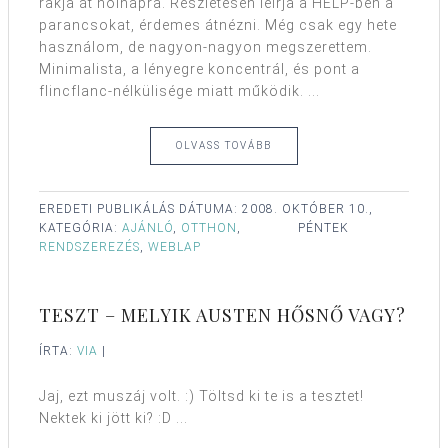
rakja át holnapra. Részletesen leírja a HELP-ben a
parancsokat, érdemes átnézni. Még csak egy hete
használom, de nagyon-nagyon megszerettem.
Minimalista, a lényegre koncentrál, és pont a
flincflanc-nélkülisége miatt működik. ...
OLVASS TOVÁBB
EREDETI PUBLIKÁLÁS DÁTUMA:
2008. OKTÓBER 10.,
KATEGÓRIA:
AJÁNLÓ
,
OTTHON
,
PÉNTEK
RENDSZEREZÉS
,
WEBLAP
TESZT – MELYIK AUSTEN HŐSNŐ VAGY?
ÍRTA:
VIA
|
Jaj, ezt muszáj volt. :) Töltsd ki te is a tesztet!
Nektek ki jött ki? :D ...