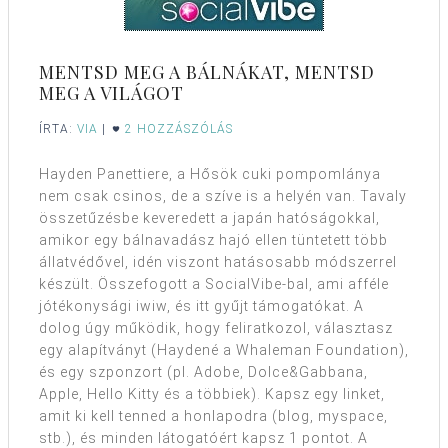
MENTSD MEG A BÁLNÁKAT, MENTSD
MEG A VILÁGOT
ÍRTA:
VIA
|
2 HOZZÁSZÓLÁS
Hayden Panettiere, a Hősök cuki pompomlánya
nem csak csinos, de a szíve is a helyén van. Tavaly
összetűzésbe keveredett a japán hatóságokkal,
amikor egy bálnavadász hajó ellen tüntetett több
állatvédővel, idén viszont hatásosabb módszerrel
készült. Összefogott a SocialVibe-bal, ami afféle
jótékonysági iwiw, és itt gyűjt támogatókat. A
dolog úgy működik, hogy feliratkozol, választasz
egy alapítványt (Haydené a Whaleman Foundation),
és egy szponzort (pl. Adobe, Dolce&Gabbana,
Apple, Hello Kitty és a többiek). Kapsz egy linket,
amit ki kell tenned a honlapodra (blog, myspace,
stb.), és minden látogatóért kapsz 1 pontot. A