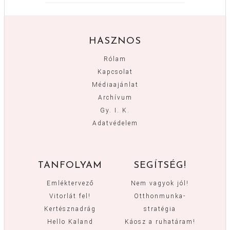
HASZNOS
Rólam
Kapcsolat
Médiaajánlat
Archívum
Gy. I. K.
Adatvédelem
TANFOLYAM
SEGÍTSÉG!
Emléktervező
Nem vagyok jól!
Vitorlát fel!
Otthonmunka-
Kertésznadrág
stratégia
Hello Kaland
Káosz a ruhatáram!