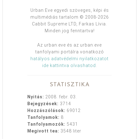
Urban:Eve egyedi szöveges, képi és
multimédiás tartalom © 2008-2026
Cabbit Supreme LTD, Farkas Lívia.
Minden jog fenntartva!
Az urban:eve és az urban:eve
tanfolyami portálra vonatkozó
hatályos adatvédelmi nyilatkozatot
ide kattintva olvashatod
.
STATISZTIKA
Nyitás:
2008. febr. 03.
Bejegyzések:
3714
Hozzászólások:
69012
Tanfolyamok:
8
Tanfolyamozók:
5431
Megivott tea:
3548 liter