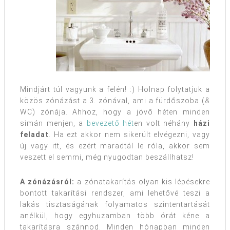
Mindjárt túl vagyunk a felén! :) Holnap folytatjuk a
közös zónázást a 3. zónával, ami a fürdőszoba (&
WC) zónája. Ahhoz, hogy a jövő héten minden
simán menjen, a
bevezető hét
en volt néhány
házi
feladat
. Ha ezt akkor nem sikerült elvégezni, vagy
új vagy itt, és ezért maradtál le róla, akkor sem
veszett el semmi, még nyugodtan beszállhatsz!
A zónázásról:
a zónatakarítás olyan kis lépésekre
bontott takarítási rendszer, ami lehetővé teszi a
lakás tisztaságának folyamatos szintentartását
anélkül, hogy egyhuzamban több órát kéne a
takarításra szánnod. Minden hónapban minden