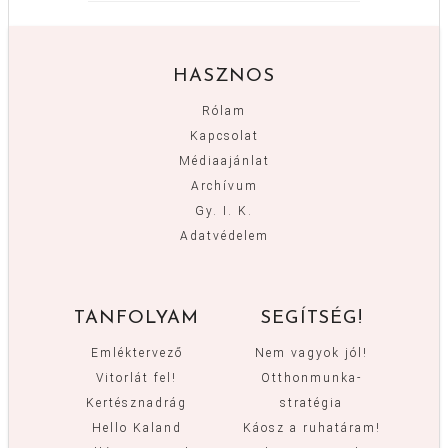
HASZNOS
Rólam
Kapcsolat
Médiaajánlat
Archívum
Gy. I. K.
Adatvédelem
TANFOLYAM
SEGÍTSÉG!
Emléktervező
Nem vagyok jól!
Vitorlát fel!
Otthonmunka-
Kertésznadrág
stratégia
Hello Kaland
Káosz a ruhatáram!