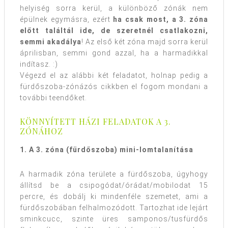
helyiség sorra kerül, a különböző zónák nem
épülnek egymásra, ezért
ha csak most, a 3. zóna
előtt találtál ide, de szeretnél csatlakozni,
semmi akadálya
! Az első két zóna majd sorra kerül
áprilisban, semmi gond azzal, ha a harmadikkal
indítasz. :)
Végezd el az alábbi két feladatot, holnap pedig a
fürdőszoba-zónázós cikkben el fogom mondani a
további teendőket.
KÖNNYÍTETT HÁZI FELADATOK A 3.
ZÓNÁHOZ
1. A 3. zóna (fürdőszoba) mini-lomtalanítása
A harmadik zóna területe a fürdőszoba, úgyhogy
állítsd be a csipogódat/órádat/mobilodat 15
percre, és dobálj ki mindenféle szemetet, ami a
fürdőszobában felhalmozódott. Tartozhat ide lejárt
sminkcucc, szinte üres samponos/tusfürdős