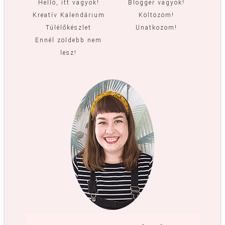
Helló, itt vagyok!
Blogger vagyok!
Kreatív Kalendárium
Költözöm!
Túlélőkészlet
Unatkozom!
Ennél zöldebb nem
lesz!