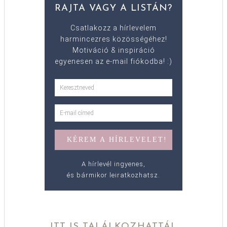
RAJTA VAGY A LISTÁN?
Csatlakozz a hírlevelem
harmincezres közösségéhez!
Motiváció & inspiráció
egyenesen az e-mail fiókodba! :)
A hírlevél ingyenes,
és bármikor leiratkozhatsz.
ITT IS TALÁLKOZHATTÁL