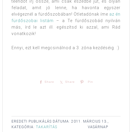
teendőt írj össze, ami csak eszedbe jut, és olyan
feladat, amit jó lenne, ha havonta egyszer
elvégeznél a fürdőszobában! Ötletadónak íme
az én
fürdőszobai listám
– a Te fürdőszobád nyilván
más, írd le azt ill. egészítsd ki azzal, ami Rád
vonatkozik!
Ennyi, ezt kell megcsinálnod a 3. zóna kezdéséig. :)
Share
Share
Pin
EREDETI PUBLIKÁLÁS DÁTUMA:
2011. MÁRCIUS 13.,
KATEGÓRIA:
TAKARÍTÁS
VASÁRNAP