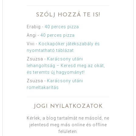
SZÓLJ HOZZÁ TE IS!
Erabig
-
40 perces pizza
Angi
-
40 perces pizza
Vivi
-
Kockapóker játékszabály és
nyomtatható táblázat
Zsuzsa
-
Karácsony utáni
lehangoltság – Keresd meg az okát,
és teremts új hagyományt!
Zsuzsa
-
Karácsony utáni
romeltakarítás
JOGI NYILATKOZATOK
Kérlek, a blog tartalmát ne másold, ne
jelentesd meg más online és offline
felületen.