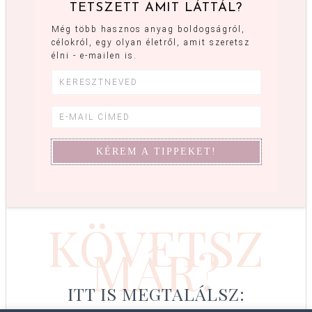
TETSZETT AMIT LÁTTÁL?
Még több hasznos anyag boldogságról,
célokról, egy olyan életről, amit szeretsz
élni - e-mailen is.
KÖVETSZ
MÁR?
ITT IS MEGTALÁLSZ: