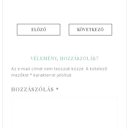
ELŐZŐ
KÖVETKEZŐ
VÉLEMÉNY, HOZZÁSZÓLÁS?
Az e-mail címet nem tesszük közzé.
A kötelező
mezőket
*
karakterrel jelöltük
HOZZÁSZÓLÁS
*