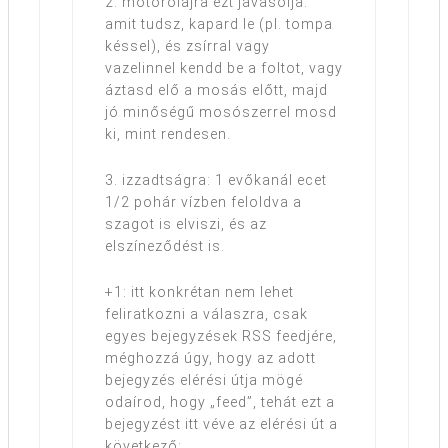
2. motorolajra ezt javasolja:
amit tudsz, kapard le (pl. tompa
késsel), és zsírral vagy
vazelinnel kendd be a foltot, vagy
áztasd elő a mosás előtt, majd
jó minőségű mosószerrel mosd
ki, mint rendesen.
3. izzadtságra: 1 evőkanál ecet
1/2 pohár vízben feloldva a
szagot is elviszi, és az
elszíneződést is.
+1: itt konkrétan nem lehet
feliratkozni a válaszra, csak
egyes bejegyzések RSS feedjére,
méghozzá úgy, hogy az adott
bejegyzés elérési útja mögé
odaírod, hogy „feed”, tehát ezt a
bejegyzést itt véve az elérési út a
következő: