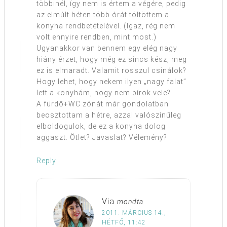
többinél, így nem is értem a végére, pedig
az elmúlt héten több órát töltöttem a
konyha rendbetételével. (Igaz, rég nem
volt ennyire rendben, mint most.)
Ugyanakkor van bennem egy elég nagy
hiány érzet, hogy még ez sincs kész, meg
ez is elmaradt. Valamit rosszul csinálok?
Hogy lehet, hogy nekem ilyen „nagy falat”
lett a konyhám, hogy nem bírok vele?
A fürdő+WC zónát már gondolatban
beosztottam a hétre, azzal valószínűleg
elboldogulok, de ez a konyha dolog
aggaszt. Ötlet? Javaslat? Vélemény?
Reply
Via
mondta
2011. MÁRCIUS 14.,
HÉTFŐ, 11:42