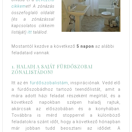
cikkem
et! A zónázás
összefoglaló oldalát
(és a zónázással
kapcsolatos cikkeim
listáját)
itt
találod.
Mostantól kezdve a következő
5
napon
az alábbi
feladataid vannak:
1. HALADJ A SAJÁT FÜRDŐSZOBAI
ZÓNALISTÁDON!
Itt az én
fürdőszobalistám
, inspirációnak. Vedd elő
a fürdőszobádhoz tartozó teendőlistát, amit a
mára adott házi feladat részeként megírtál, és a
következő napokban szépen haladj rajtuk,
akárcsak az előszobában és a konyhában.
Továbbra is mérd stopperrel a különböző
feladatokra szánt időt, hogy a következő hónapban
már jobban tudd beosztani az idődet. A