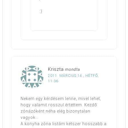
:)
Kriszta
mondta
2011. MÁRCIUS 14., HÉTFŐ,
11:36
Nekem egy kérdésem lenne, mivel lehet,
hogy valamit rosszul értettem. Kezdő
zónázóként néha elég bizonytalan
vagyok…
A konyha zóna listám kétszer hosszabb a