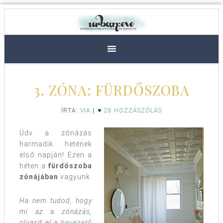
3. ZÓNA: FÜRDŐSZOBA
ÍRTA:
VIA
|
28 HOZZÁSZÓLÁS
Üdv a zónázás
harmadik hetének
első napján! Ezen a
héten a
fürdőszoba
zónájában
vagyunk.
Ha nem tudod, hogy
mi az a zónázás,
olvasd el a
bevezető