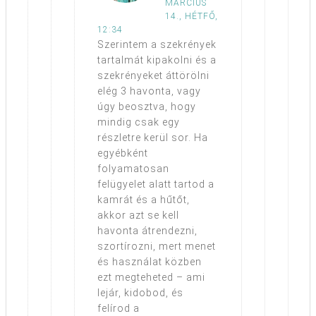
MÁRCIUS
14., HÉTFŐ,
12:34
Szerintem a szekrények
tartalmát kipakolni és a
szekrényeket áttörölni
elég 3 havonta, vagy
úgy beosztva, hogy
mindig csak egy
részletre kerül sor. Ha
egyébként
folyamatosan
felügyelet alatt tartod a
kamrát és a hűtőt,
akkor azt se kell
havonta átrendezni,
szortírozni, mert menet
és használat közben
ezt megteheted – ami
lejár, kidobod, és
felírod a