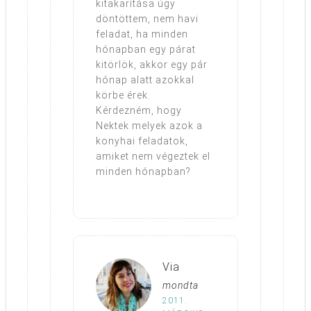
kitakarítása úgy
döntöttem, nem havi
feladat, ha minden
hónapban egy párat
kitörlök, akkor egy pár
hónap alatt azokkal
körbe érek.
Kérdezném, hogy
Nektek melyek azok a
konyhai feladatok,
amiket nem végeztek el
minden hónapban?
Via
mondta
2011.