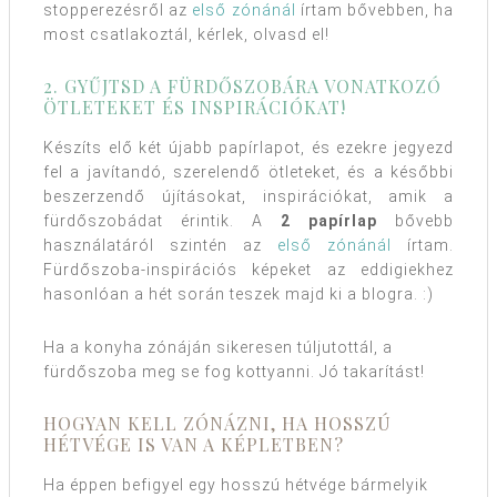
stopperezésről az
első zónánál
írtam bővebben, ha
most csatlakoztál, kérlek, olvasd el!
2. GYŰJTSD A FÜRDŐSZOBÁRA VONATKOZÓ
ÖTLETEKET ÉS INSPIRÁCIÓKAT!
Készíts elő két újabb papírlapot, és ezekre jegyezd
fel a javítandó, szerelendő ötleteket, és a későbbi
beszerzendő újításokat, inspirációkat, amik a
fürdőszobádat érintik. A
2 papírlap
bővebb
használatáról szintén az
első zónánál
írtam.
Fürdőszoba-inspirációs képeket az eddigiekhez
hasonlóan a hét során teszek majd ki a blogra. :)
Ha a konyha zónáján sikeresen túljutottál, a
fürdőszoba meg se fog kottyanni. Jó takarítást!
HOGYAN KELL ZÓNÁZNI, HA HOSSZÚ
HÉTVÉGE IS VAN A KÉPLETBEN?
Ha éppen befigyel egy hosszú hétvége bármelyik