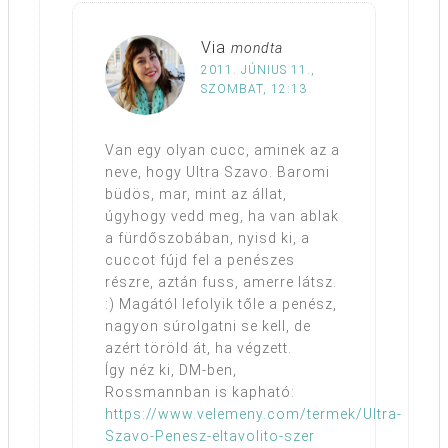
Via
mondta
2011. JÚNIUS 11.,
SZOMBAT, 12:13
Van egy olyan cucc, aminek az a
neve, hogy Ultra Szavo. Baromi
büdös, mar, mint az állat,
úgyhogy vedd meg, ha van ablak
a fürdőszobában, nyisd ki, a
cuccot fújd fel a penészes
részre, aztán fuss, amerre látsz.
:) Magától lefolyik tőle a penész,
nagyon súrolgatni se kell, de
azért töröld át, ha végzett.
Így néz ki, DM-ben,
Rossmannban is kapható:
https://www.velemeny.com/termek/Ultra-
Szavo-Penesz-eltavolito-szer