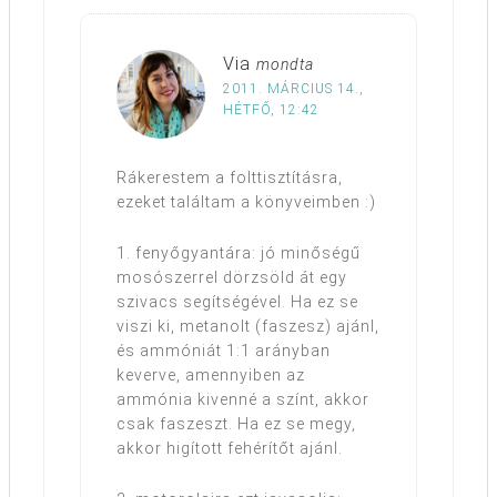
Via
mondta
2011. MÁRCIUS 14.,
HÉTFŐ, 12:42
Rákerestem a folttisztításra,
ezeket találtam a könyveimben :)
1. fenyőgyantára: jó minőségű
mosószerrel dörzsöld át egy
szivacs segítségével. Ha ez se
viszi ki, metanolt (faszesz) ajánl,
és ammóniát 1:1 arányban
keverve, amennyiben az
ammónia kivenné a színt, akkor
csak faszeszt. Ha ez se megy,
akkor higított fehérítőt ajánl.