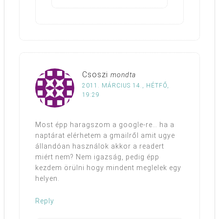
Csoszi
mondta
2011. MÁRCIUS 14., HÉTFŐ,
19:29
Most épp haragszom a google-re… ha a
naptárat elérhetem a gmailről amit ugye
állandóan használok akkor a readert
miért nem? Nem igazság, pedig épp
kezdem örülni hogy mindent meglelek egy
helyen.
Reply