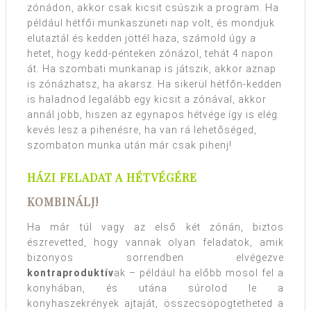
zónádon, akkor csak kicsit csúszik a program. Ha
például hétfői munkaszüneti nap volt, és mondjuk
elutaztál és kedden jöttél haza, számold úgy a
hetet, hogy kedd-pénteken zónázol, tehát 4 napon
át. Ha szombati munkanap is játszik, akkor aznap
is zónázhatsz, ha akarsz. Ha sikerül hétfőn-kedden
is haladnod legalább egy kicsit a zónával, akkor
annál jobb, hiszen az egynapos hétvége így is elég
kevés lesz a pihenésre, ha van rá lehetőséged,
szombaton munka után már csak pihenj!
HÁZI FELADAT A HÉTVÉGÉRE
KOMBINÁLJ!
Ha már túl vagy az első két zónán, biztos
észrevetted, hogy vannak olyan feladatok, amik
bizonyos sorrendben elvégezve
kontraproduktív
ak – például ha előbb mosol fel a
konyhában, és utána súrolod le a
konyhaszekrények ajtaját, összecsöpögtetheted a