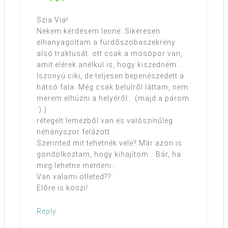
Szia Via!
Nekem kérdésem lenne: Sikeresen
elhanyagoltam a fürdőszobaszekrény
alsó traktusát. ott csak a mosópor van,
amit elérek anélkül is, hogy kiszedném…
Iszonyú ciki, de teljesen bepenészedett a
hátsó fala. Még csak belülről láttam, nem
merem elhúzni a helyéről… (majd a párom
:) )
rétegelt lemezből van és valószínűleg
néhányszor felázott…
Szerinted mit tehetnék vele? Már azon is
gondolkoztam, hogy kihajítom… Bár, ha
meg lehetne menteni…
Van valami ötleted??
Előre is köszi!
Reply