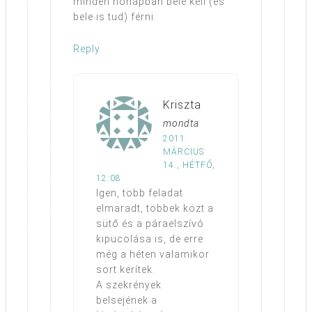
minden hónapban bele kell (és
bele is tud) férni.
Reply
Kriszta
mondta
2011.
MÁRCIUS
14., HÉTFŐ,
12:08
Igen, több feladat
elmaradt, többek közt a
sütő és a páraelszívó
kipucolása is, de erre
még a héten valamikor
sort kerítek.
A szekrények
belsejének a