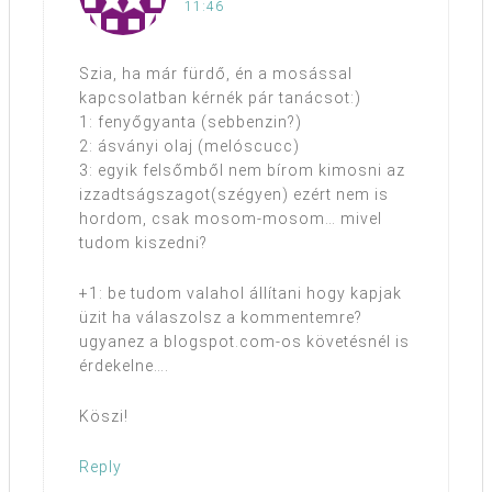
11:46
Szia, ha már fürdő, én a mosással
kapcsolatban kérnék pár tanácsot:)
1: fenyőgyanta (sebbenzin?)
2: ásványi olaj (melóscucc)
3: egyik felsőmből nem bírom kimosni az
izzadtságszagot(szégyen) ezért nem is
hordom, csak mosom-mosom… mivel
tudom kiszedni?
+1: be tudom valahol állítani hogy kapjak
üzit ha válaszolsz a kommentemre?
ugyanez a blogspot.com-os követésnél is
érdekelne….
Köszi!
Reply