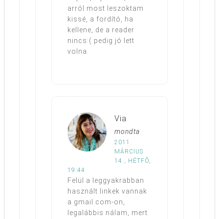
arról most leszoktam
kissé, a fordító, ha
kellene, de a reader
nincs:( pedig jó lett
volna.
Via
mondta
2011.
MÁRCIUS
14., HÉTFŐ,
19:44
Felül a leggyakrabban
használt linkek vannak
a gmail.com-on,
legalábbis nálam, mert