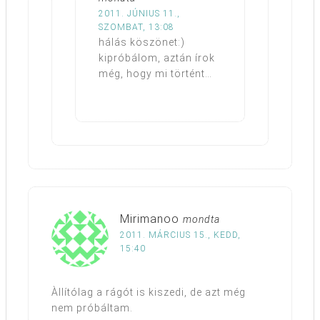
2011. JÚNIUS 11.,
SZOMBAT, 13:08
hálás köszönet:)
kipróbálom, aztán írok
még, hogy mi történt…
Mirimanoo
mondta
2011. MÁRCIUS 15., KEDD,
15:40
Àllítólag a rágót is kiszedi, de azt még
nem próbáltam.