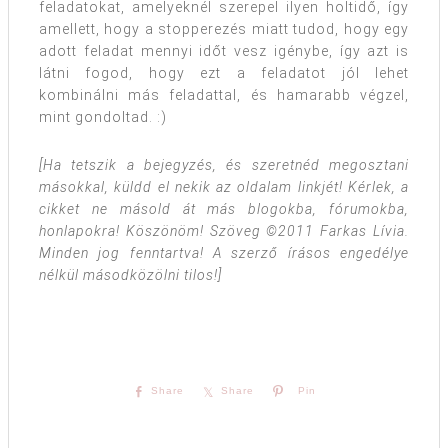
feladatokat, amelyeknél szerepel ilyen holtidő, így
amellett, hogy a stopperezés miatt tudod, hogy egy
adott feladat mennyi időt vesz igénybe, így azt is
látni fogod, hogy ezt a feladatot jól lehet
kombinálni más feladattal, és hamarabb végzel,
mint gondoltad. :)
[
Ha tetszik a bejegyzés, és szeretnéd megosztani
másokkal, küldd el nekik az oldalam linkjét!
Kérlek, a
cikket ne másold át más blogokba, fórumokba,
honlapokra! Köszönöm!
Szöveg ©2011 Farkas Lívia.
Minden jog fenntartva! A szerző írásos engedélye
nélkül másodközölni tilos!
]
Share
Share
Pin