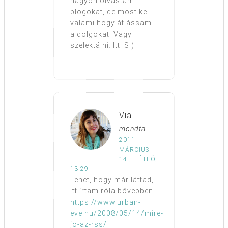
nagyon olvastam
blogokat, de most kell
valami hogy átlássam
a dolgokat. Vagy
szelektálni. Itt IS:)
Via
mondta
2011.
MÁRCIUS
14., HÉTFŐ,
13:29
Lehet, hogy már láttad,
itt írtam róla bővebben:
https://www.urban-
eve.hu/2008/05/14/mire-
jo-az-rss/