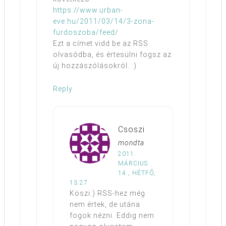
https://www.urban-
eve.hu/2011/03/14/3-zona-
furdoszoba/feed/
Ezt a címet vidd be az RSS
olvasódba, és értesülni fogsz az
új hozzászólásokról. :)
Reply
Csoszi
mondta
2011.
MÁRCIUS
14., HÉTFŐ,
13:27
Köszi:) RSS-hez még
nem értek, de utána
fogok nézni. Eddig nem