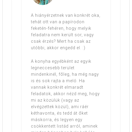
A hiányérzetnek van konkrét oka,
tehát ott van a papírodon
feketén-fehéren, hogy melyik
feladatra nem került sor, vagy
csak érzés? Mert ha csak az
utóbbi, akkor engedd el. :)
A konyha egyébként az egyik
legneccesebb terület
mindenkinél, főleg, ha még nagy
is és sok rajta a meló. Ha
vannak konkrét elmaradt
feladatok, akkor nézd meg, hogy
mi az közülük (vagy az
elvégzettek közül), ami ráér
kéthavonta, és tedd át őket
máskorra, és legyen egy
csökkentett listád arról, aminek