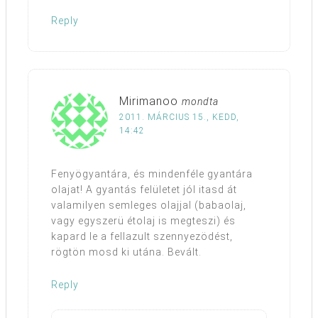
Reply
Mirimanoo
mondta
2011. MÁRCIUS 15., KEDD,
14:42
Fenyögyantára, és mindenféle gyantára
olajat! A gyantás felületet jól itasd át
valamilyen semleges olajjal (babaolaj,
vagy egyszerü étolaj is megteszi) és
kapard le a fellazult szennyezödést,
rögtön mosd ki utána. Bevált.
Reply