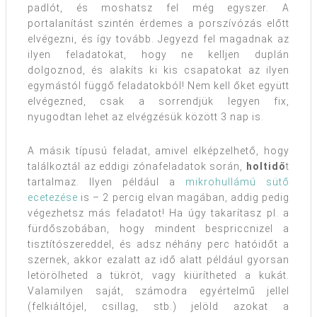
padlót, és moshatsz fel még egyszer. A
portalanítást szintén érdemes a porszívózás előtt
elvégezni, és így tovább. Jegyezd fel magadnak az
ilyen feladatokat, hogy ne kelljen duplán
dolgoznod, és alakíts ki kis csapatokat az ilyen
egymástól függő feladatokból! Nem kell őket együtt
elvégezned, csak a sorrendjük legyen fix,
nyugodtan lehet az elvégzésük között 3 nap is.
A másik típusú feladat, amivel elképzelhető, hogy
találkoztál az eddigi zónafeladatok során,
holtidő
t
tartalmaz. Ilyen például a
mikrohullámú sütő
ecetezése
is – 2 percig elvan magában, addig pedig
végezhetsz más feladatot! Ha úgy takarítasz pl. a
fürdőszobában, hogy mindent bespriccnizel a
tisztítószereddel, és adsz néhány perc hatóidőt a
szernek, akkor ezalatt az idő alatt például gyorsan
letörölheted a tükröt, vagy kiürítheted a kukát.
Valamilyen saját, számodra egyértelmű jellel
(felkiáltójel, csillag, stb.) jelöld azokat a