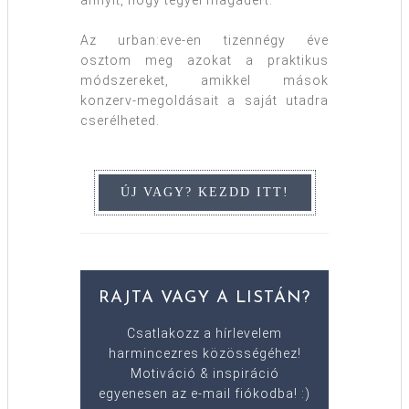
annyit, hogy tegyél magadért.
Az urban:eve-en tizennégy éve
osztom meg azokat a praktikus
módszereket, amikkel mások
konzerv-megoldásait a saját utadra
cserélheted.
RAJTA VAGY A LISTÁN?
Csatlakozz a hírlevelem
harmincezres közösségéhez!
Motiváció & inspiráció
egyenesen az e-mail fiókodba! :)