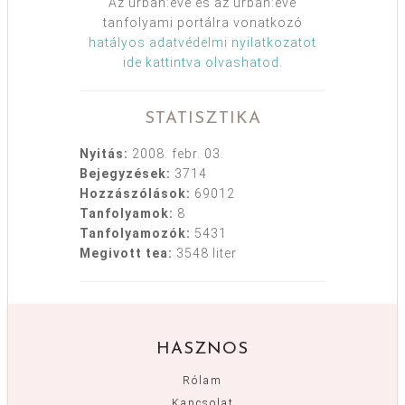
Az urban:eve és az urban:eve
tanfolyami portálra vonatkozó
hatályos adatvédelmi nyilatkozatot
ide kattintva olvashatod
.
STATISZTIKA
Nyitás:
2008. febr. 03.
Bejegyzések:
3714
Hozzászólások:
69012
Tanfolyamok:
8
Tanfolyamozók:
5431
Megivott tea:
3548 liter
HASZNOS
Rólam
Kapcsolat