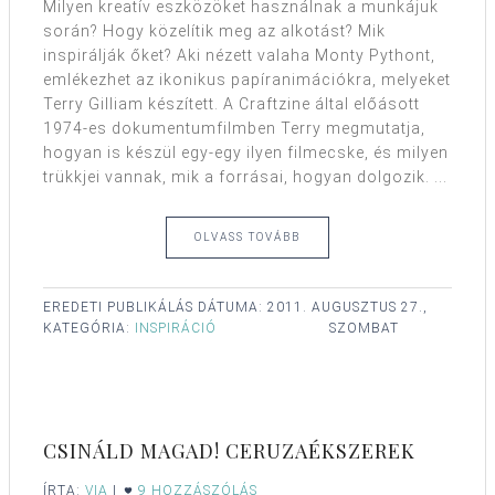
Milyen kreatív eszközöket használnak a munkájuk
során? Hogy közelítik meg az alkotást? Mik
inspirálják őket? Aki nézett valaha Monty Pythont,
emlékezhet az ikonikus papíranimációkra, melyeket
Terry Gilliam készített. A Craftzine által előásott
1974-es dokumentumfilmben Terry megmutatja,
hogyan is készül egy-egy ilyen filmecske, és milyen
trükkjei vannak, mik a forrásai, hogyan dolgozik. ...
OLVASS TOVÁBB
EREDETI PUBLIKÁLÁS DÁTUMA:
2011. AUGUSZTUS 27.,
KATEGÓRIA:
INSPIRÁCIÓ
SZOMBAT
CSINÁLD MAGAD! CERUZAÉKSZEREK
ÍRTA:
VIA
|
9 HOZZÁSZÓLÁS