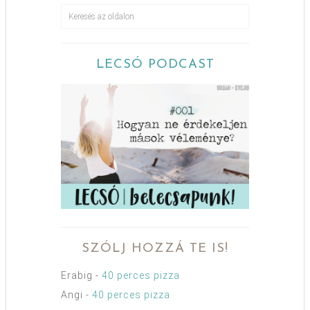
LECSÓ PODCAST
SZÓLJ HOZZÁ TE IS!
Erabig
-
40 perces pizza
Angi
-
40 perces pizza