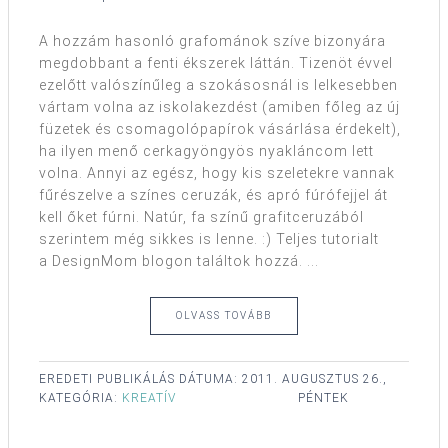
A hozzám hasonló grafománok szíve bizonyára
megdobbant a fenti ékszerek láttán. Tizenöt évvel
ezelőtt valószínűleg a szokásosnál is lelkesebben
vártam volna az iskolakezdést (amiben főleg az új
füzetek és csomagolópapírok vásárlása érdekelt),
ha ilyen menő cerkagyöngyös nyakláncom lett
volna. Annyi az egész, hogy kis szeletekre vannak
fűrészelve a színes ceruzák, és apró fúrófejjel át
kell őket fúrni. Natúr, fa színű grafitceruzából
szerintem még sikkes is lenne. :) Teljes tutorialt
a DesignMom blogon találtok hozzá. ...
OLVASS TOVÁBB
EREDETI PUBLIKÁLÁS DÁTUMA:
2011. AUGUSZTUS 26.,
KATEGÓRIA:
KREATÍV
PÉNTEK