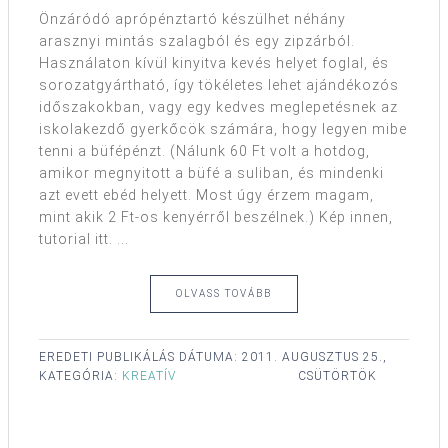
Önzáródó aprópénztartó készülhet néhány
arasznyi mintás szalagból és egy zipzárból.
Használaton kívül kinyitva kevés helyet foglal, és
sorozatgyártható, így tökéletes lehet ajándékozós
időszakokban, vagy egy kedves meglepetésnek az
iskolakezdő gyerkőcök számára, hogy legyen mibe
tenni a büfépénzt. (Nálunk 60 Ft volt a hotdog,
amikor megnyitott a büfé a suliban, és mindenki
azt evett ebéd helyett. Most úgy érzem magam,
mint akik 2 Ft-os kenyérről beszélnek.) Kép innen,
tutorial itt. ...
OLVASS TOVÁBB
EREDETI PUBLIKÁLÁS DÁTUMA:
2011. AUGUSZTUS 25.,
KATEGÓRIA:
KREATÍV
CSÜTÖRTÖK