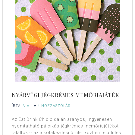
NYÁRVÉGI JÉGKRÉMES MEMÓRIAJÁTÉK
ÍRTA:
VIA
|
4 HOZZÁSZÓLÁS
Az Eat Drink Chic oldalán aranyos, ingyenesen
nyomtatható pálcikás-jégkrémes memóriajátékot
találtok -- az iskolakezdési őrület közben felüdülés