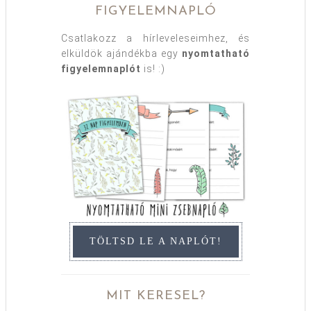
FIGYELEMNAPLÓ
Csatlakozz a hírleveleseimhez, és
elküldök ajándékba egy
nyomtatható
figyelemnaplót
is! :)
TÖLTSD LE A NAPLÓT!
MIT KERESEL?