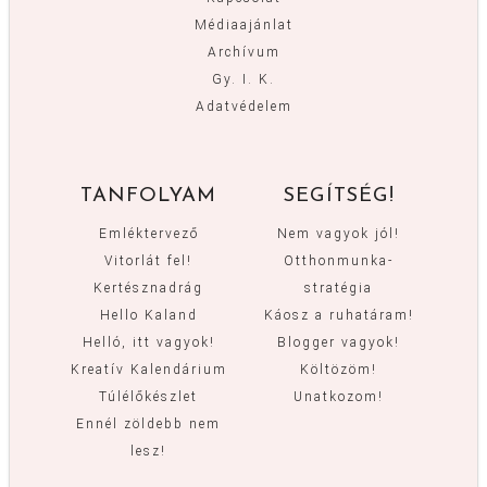
Médiaajánlat
Archívum
Gy. I. K.
Adatvédelem
TANFOLYAM
SEGÍTSÉG!
Emléktervező
Nem vagyok jól!
Vitorlát fel!
Otthonmunka-
Kertésznadrág
stratégia
Hello Kaland
Káosz a ruhatáram!
Helló, itt vagyok!
Blogger vagyok!
Kreatív Kalendárium
Költözöm!
Túlélőkészlet
Unatkozom!
Ennél zöldebb nem
lesz!