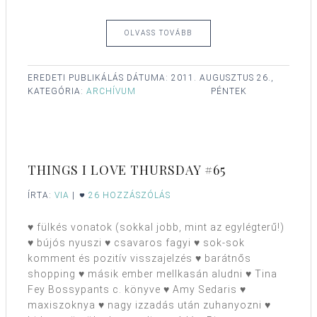
OLVASS TOVÁBB
EREDETI PUBLIKÁLÁS DÁTUMA:
2011. AUGUSZTUS 26.,
KATEGÓRIA:
ARCHÍVUM
PÉNTEK
THINGS I LOVE THURSDAY #65
ÍRTA:
VIA
|
26 HOZZÁSZÓLÁS
♥ fülkés vonatok (sokkal jobb, mint az egylégterű!)
♥ bújós nyuszi ♥ csavaros fagyi ♥ sok-sok
komment és pozitív visszajelzés ♥ barátnős
shopping ♥ másik ember mellkasán aludni ♥ Tina
Fey Bossypants c. könyve ♥ Amy Sedaris ♥
maxiszoknya ♥ nagy izzadás után zuhanyozni ♥