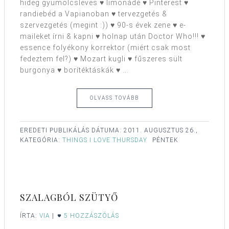
hideg gyümölcsleves ♥ limonádé ♥ Pinterest ♥
randiebéd a Vapianoban ♥ tervezgetés &
szervezgetés (megint :)) ♥ 90-s évek zene ♥ e-
maileket írni & kapni ♥ holnap után Doctor Who!!! ♥
essence folyékony korrektor (miért csak most
fedeztem fel?) ♥ Mozart kugli ♥ fűszeres sült
burgonya ♥ borítéktáskák ♥ ...
OLVASS TOVÁBB
EREDETI PUBLIKÁLÁS DÁTUMA:
2011. AUGUSZTUS 26.,
KATEGÓRIA:
THINGS I LOVE THURSDAY
PÉNTEK
SZALAGBÓL SZÜTYŐ
ÍRTA:
VIA
|
5 HOZZÁSZÓLÁS