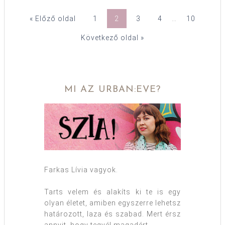
« Előző oldal
1
2
3
4
…
10
Következő oldal »
MI AZ URBAN:EVE?
Farkas Lívia vagyok.
Tarts velem és alakíts ki te is egy
olyan életet, amiben egyszerre lehetsz
határozott, laza és szabad. Mert érsz