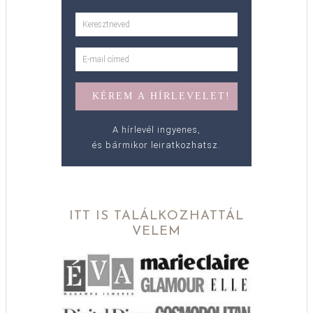
A hírlevél ingyenes,
és bármikor leiratkozhatsz.
ITT IS TALÁLKOZHATTÁL
VELEM