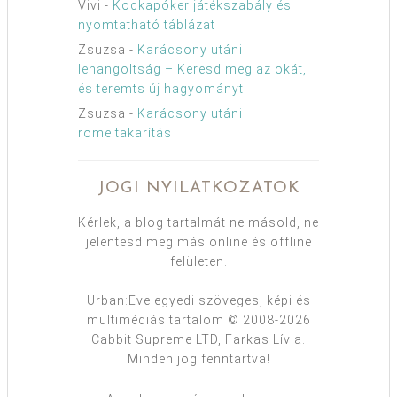
Vivi
-
Kockapóker játékszabály és
nyomtatható táblázat
Zsuzsa
-
Karácsony utáni
lehangoltság – Keresd meg az okát,
és teremts új hagyományt!
Zsuzsa
-
Karácsony utáni
romeltakarítás
JOGI NYILATKOZATOK
Kérlek, a blog tartalmát ne másold, ne
jelentesd meg más online és offline
felületen.
Urban:Eve egyedi szöveges, képi és
multimédiás tartalom © 2008-2026
Cabbit Supreme LTD, Farkas Lívia.
Minden jog fenntartva!