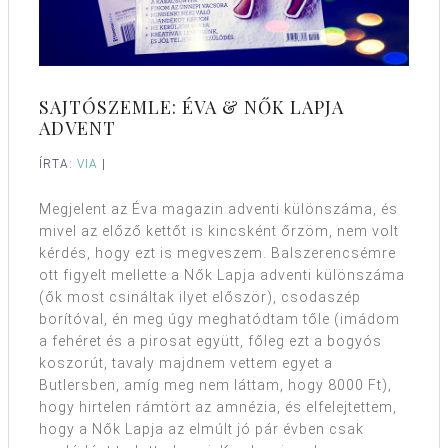
SAJTÓSZEMLE: ÉVA & NŐK LAPJA
ADVENT
ÍRTA:
VIA
|
Megjelent az Éva magazin adventi különszáma, és
mivel az előző kettőt is kincsként őrzöm, nem volt
kérdés, hogy ezt is megveszem. Balszerencsémre
ott figyelt mellette a Nők Lapja adventi különszáma
(ők most csináltak ilyet először), csodaszép
borítóval, én meg úgy meghatódtam tőle (imádom
a fehéret és a pirosat együtt, főleg ezt a bogyós
koszorút, tavaly majdnem vettem egyet a
Butlersben, amíg meg nem láttam, hogy 8000 Ft),
hogy hirtelen rámtört az amnézia, és elfelejtettem,
hogy a Nők Lapja az elmúlt jó pár évben csak