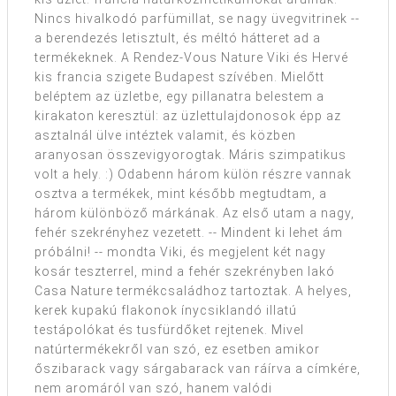
Nincs hivalkodó parfümillat, se nagy üvegvitrinek --
a berendezés letisztult, és méltó hátteret ad a
termékeknek. A Rendez-Vous Nature Viki és Hervé
kis francia szigete Budapest szívében. Mielőtt
beléptem az üzletbe, egy pillanatra belestem a
kirakaton keresztül: az üzlettulajdonosok épp az
asztalnál ülve intéztek valamit, és közben
aranyosan összevigyorogtak. Máris szimpatikus
volt a hely. :) Odabenn három külön részre vannak
osztva a termékek, mint később megtudtam, a
három különböző márkának. Az első utam a nagy,
fehér szekrényhez vezetett. -- Mindent ki lehet ám
próbálni! -- mondta Viki, és megjelent két nagy
kosár teszterrel, mind a fehér szekrényben lakó
Casa Nature termékcsaládhoz tartoztak. A helyes,
kerek kupakú flakonok ínycsiklandó illatú
testápolókat és tusfürdőket rejtenek. Mivel
natúrtermékekről van szó, ez esetben amikor
őszibarack vagy sárgabarack van ráírva a címkére,
nem aromáról van szó, hanem valódi