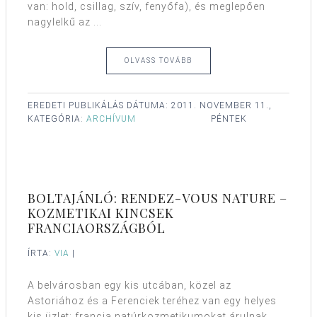
van: hold, csillag, szív, fenyőfa), és meglepően
nagylelkű az ...
OLVASS TOVÁBB
EREDETI PUBLIKÁLÁS DÁTUMA:
2011. NOVEMBER 11.,
KATEGÓRIA:
ARCHÍVUM
PÉNTEK
BOLTAJÁNLÓ: RENDEZ-VOUS NATURE –
KOZMETIKAI KINCSEK
FRANCIAORSZÁGBÓL
ÍRTA:
VIA
|
A belvárosban egy kis utcában, közel az
Astoriához és a Ferenciek teréhez van egy helyes
kis üzlet: francia natúrkozmetikumokat árulnak.