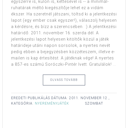
egyszerre is, külön is, kettesével is -- a minimál-
ruhatárak méltó kiegészítője lehet ez a vidám
ékszer. Ha szeretnél játszani, töltsd ki a jelentkezési
lapot (egy ember csak egyszer!), válaszolj helyesen
a kérdésre, és bízz a szerencsében. :) A jelentkezési
határidő: 2011. november 16. szerda dél. A
jelentkezési lapot helyesen kitöltők közül a játék
határideje utáni napon sorsolok, a nyertes nevét
pedig ebben a bejegyzésben közzéteszem, illetve e-
mailen is kap értesítést. A játéknak vége! A nyertes
a 857-es számú Soróczki-Pintér Ivett. Gratulálok! ...
OLVASS TOVÁBB
EREDETI PUBLIKÁLÁS DÁTUMA:
2011. NOVEMBER 12.,
KATEGÓRIA:
NYEREMÉNYJÁTÉK
SZOMBAT