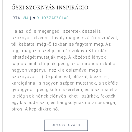
ŐSZI SZOKNYÁS INSPIRÁCIÓ
ÍRTA:
VIA
|
9 HOZZÁSZÓLÁS
Ha az idő is megengedi, szeretek ősszel is
szoknyát felvenni. Tavaly magas szárú csizmával,
téli kabáttal még -5 fokban se fagytam meg. Az
oggi magazin szettjeiben 4 szoknya 8 hordási
lehetőségét mutatják meg. A középső lányok
sajnos picit lelógnak, pedig az a narancsos kabát
nagyon vagányul néz ki a csizmával meg a
szoknyával... :) De pulcsival, blúzzal, blézerrel,
kardigánnal is nagyon szépen mutatnak, a sokféle
gyöngysort pedig külön szeretem, és a színpaletta
is elég sok nőnek előnyös lehet - szürkék, feketék,
egy kis púderszín, és hangsúlynak narancssárga,
piros. A kép klikkre nő. ...
OLVASS TOVÁBB