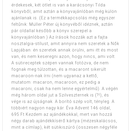
érdekesek, két ötlet is van a karácsonyi Tilda
könyvből, amit aztán a könyvajánlóban még külön
ajánlanak is. (Ez a termékkapcsolás még egyszer
feltűnik: Müller Péter új könyvéből idéznek, aztán
pár oldallal később a könyv szerepel a
könyvajánlóban.) Az írások hozzák azt a fajta
nosztalgia-stílust, amit annyira nem szeretek a Nők
Lapjában: én szeretek annak örülni, ami itt és most
van, és nem keseregni azon, hogy nincs, ami volt.
A sütireceptek szépen vannak fotózva, de nem
fognak meg túlzottan, és a macaront sikerült
macaroon-nak írni (nem ugyanaz a kettő,
mutatom: macaron, macaroon, ez pedig a
macaroni, csak ha nem lenne egyértelmű). A végén
még három oldal jut a Szilveszternek is (?!), és
vége is az újságnak. A borító szép volt, tényleg. A
többiért nagyon nagy kár. Éva Advent 146 oldal,
695 Ft Kezdem az ajándékokkal, mert van hozzá
négy darab ajándékkísérő kártya (mézeskalácsos,
mint a címlap), két sütikiszúró (összesen négyféle