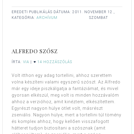
EREDETI PUBLIKÁLÁS DÁTUMA:
2011. NOVEMBER 12.,
KATEGÓRIA:
ARCHÍVUM
SZOMBAT
ALFREDO SZÓSZ
ÍRTA:
VIA
|
14 HOZZÁSZÓLÁS
Volt itthon egy adag tortellini, ahhoz szerettem
volna készíteni valami egyszerű szószt. Az Alfredo
már egy ideje piszkálgatja a fantáziámat, és mivel
gyorsan elkészül, meg volt is minden hozzávalóm
ahhoz a verzióhoz, amit kinéztem, elkészítettem.
Egyrészt nagyon hülye ötlet volt, másrészt
zseniális. Nagyon hülye, mert a tortellini túl tömény
és komplex ahhoz, hogy kellően visszafogott
hátteret tudjon biztosítani a szósznak (amit