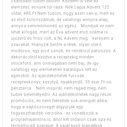
csalódást tudott okozni. Kezdem is vele az
elemzést, essünk túl rajta. Nők Lapja Advent 122
oldal, 485 Ft Nem tudom, hogy azért van-e, mert ez
az első különszámuk, de valahogy annyira alap,
annyira semmitmondó az egész... Mondjuk ez nem
lehet kifogás, mert az Éva advent első száma is
újszerű és friss volt, a NL Advent meg... keresem a
szavakat. Hiányzik belőle a lélek, olyan steril,
modoros, egy picit sznob, és rendkívül pátoszos. A
dekorációtól kezdve a receptekig minden
stockfotó, ami önmagában nem baj, de így
valahogy egy elérhetetlen katalógus lett az
egészből. Az ajándékötletek furcsák:
recepteskönyv, kesztyű, nyakkendő, 35 ezer Ft-os
pénztárca... Nem inspirál, nem ragad meg, nem
tudok belemélyedni. Az ajándékötletek nagy része
promóciós, és nem fektettek sok energiát abba,
hogy a sajtószöveget átgyúrják egy
fogyaszthatóbb verzióba - ez vonatkozik a
programajánlóra is, ahol két oldalon csak spa és
termálfürdő szerepel. A saját kezű ajándékok