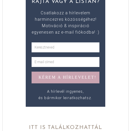
RAJTA VAGY A LISTÁN?
Csatlakozz a hírlevelem
harmincezres közösségéhez!
Motiváció & inspiráció
egyenesen az e-mail fiókodba! :)
A hírlevél ingyenes,
és bármikor leiratkozhatsz.
ITT IS TALÁLKOZHATTÁL