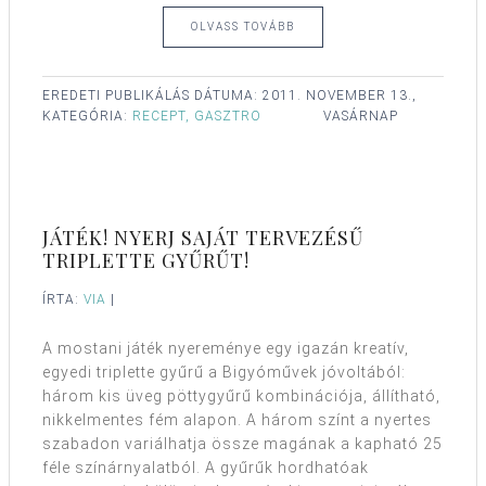
OLVASS TOVÁBB
EREDETI PUBLIKÁLÁS DÁTUMA:
2011. NOVEMBER 13.,
KATEGÓRIA:
RECEPT, GASZTRO
VASÁRNAP
JÁTÉK! NYERJ SAJÁT TERVEZÉSŰ
TRIPLETTE GYŰRŰT!
ÍRTA:
VIA
|
A mostani játék nyereménye egy igazán kreatív,
egyedi triplette gyűrű a Bigyóművek jóvoltából:
három kis üveg pöttygyűrű kombinációja, állítható,
nikkelmentes fém alapon. A három színt a nyertes
szabadon variálhatja össze magának a kapható 25
féle színárnyalatból. A gyűrűk hordhatóak