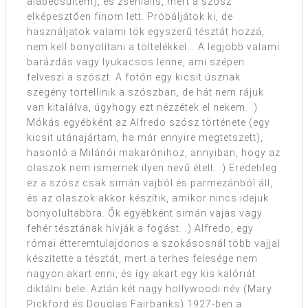
alábecsültem), és zseniális, mert a szósz
elképesztően finom lett. Próbáljátok ki, de
használjatok valami tök egyszerű tésztát hozzá,
nem kell bonyolítani a töltelékkel... A legjobb valami
barázdás vagy lyukacsos lenne, ami szépen
felveszi a szószt. A fotón egy kicsit úsznak
szegény tortellinik a szószban, de hát nem rájuk
van kitalálva, úgyhogy ezt nézzétek el nekem. :)
Mókás egyébként az Alfredo szósz története (egy
kicsit utánajártam, ha már ennyire megtetszett),
hasonló a Milánói makarónihoz, annyiban, hogy az
olaszok nem ismernek ilyen nevű ételt. :) Eredetileg
ez a szósz csak simán vajból és parmezánból áll,
és az olaszok akkor készítik, amikor nincs idejük
bonyolultabbra. Ők egyébként simán vajas vagy
fehér tésztának hívják a fogást. :) Alfredo, egy
római étteremtulajdonos a szokásosnál több vajjal
készítette a tésztát, mert a terhes felesége nem
nagyon akart enni, és így akart egy kis kalóriát
diktálni bele. Aztán két nagy hollywoodi név (Mary
Pickford és Douglas Fairbanks) 1927-ben a