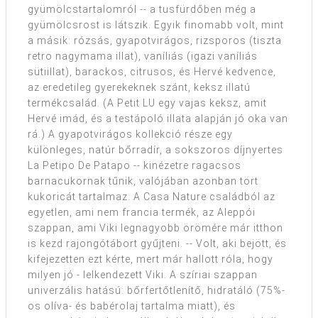
gyümölcstartalomról -- a tusfürdőben még a
gyümölcsrost is látszik. Egyik finomabb volt, mint
a másik: rózsás, gyapotvirágos, rizsporos (tiszta
retro nagymama illat), vaníliás (igazi vaníliás
sütiillat), barackos, citrusos, és Hervé kedvence,
az eredetileg gyerekeknek szánt, keksz illatú
termékcsalád. (A Petit LU egy vajas keksz, amit
Hervé imád, és a testápoló illata alapján jó oka van
rá.) A gyapotvirágos kollekció része egy
különleges, natúr bőrradír, a sokszoros díjnyertes
La Petipo De Patapo -- kinézetre ragacsos
barnacukornak tűnik, valójában azonban tört
kukoricát tartalmaz. A Casa Nature családból az
egyetlen, ami nem francia termék, az Aleppói
szappan, ami Viki legnagyobb örömére már itthon
is kezd rajongótábort gyűjteni. -- Volt, aki bejött, és
kifejezetten ezt kérte, mert már hallott róla, hogy
milyen jó - lelkendezett Viki. A szíriai szappan
univerzális hatású: bőrfertőtlenítő, hidratáló (75%-
os olíva- és babérolaj tartalma miatt), és