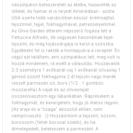
nászútjukon beleszeretett az ételbe, hazavitték az
ötletet, és hamar el is terjedt Amerikában - azóta
USA-szerte több variációban készül: krémsajttal,
tejszínnel, tejjel, fokhagymával, petrezselyemmel...
Az Olive Garden étterem népszerű fogása lett a
Fettucine Alfredo, ők vegyesen használnak tejet-
tejszínt, és még tojássárgája is kerül a szószba.
Egyébként fel is rakták a honlapjukra a receptet. Én
végül ezt találtam, ami szimpatikus lett, meg volt is
hozzá mindenem, rá esett a választás. Hozzávalók
2-3 személyre 1 evőkanál vaj 1 evőkanál olívaolaj 1
gerezd zúzott fokhagyma 2 dl tejszín nagy marék
reszelt parmezán só, bors (1/2 - 1 gombóc
mozzarella) A vajat és az olívaolajat
összeolvasztom egy lábaskában. Rápréselem a
fokhagymát, és kevergetem, hogy jó illatos legyen.
(Az ereje és a "szaga" abszolút elillan, nem
vámpírriasztó. :)) Hozzáöntöm a tejszínt, sózom,
borsozom (fehér borssal szebb), és ha
átmelegedett, beleteszem a parmezánt. A