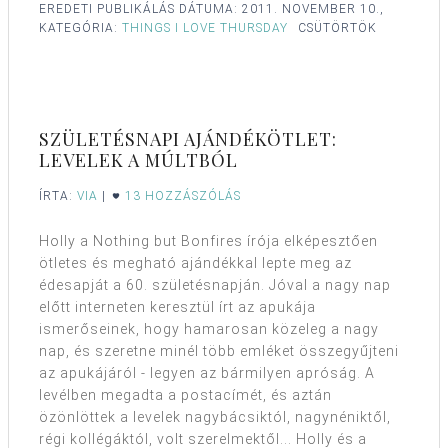
EREDETI PUBLIKÁLÁS DÁTUMA:
2011. NOVEMBER 10.,
KATEGÓRIA:
THINGS I LOVE THURSDAY
CSÜTÖRTÖK
SZÜLETÉSNAPI AJÁNDÉKÖTLET:
LEVELEK A MÚLTBÓL
ÍRTA:
VIA
|
13 HOZZÁSZÓLÁS
Holly a Nothing but Bonfires írója elképesztően
ötletes és megható ajándékkal lepte meg az
édesapját a 60. születésnapján. Jóval a nagy nap
előtt interneten keresztül írt az apukája
ismerőseinek, hogy hamarosan közeleg a nagy
nap, és szeretne minél több emléket összegyűjteni
az apukájáról - legyen az bármilyen apróság. A
levélben megadta a postacímét, és aztán
özönlöttek a levelek nagybácsiktól, nagynéniktől,
régi kollégáktól, volt szerelmektől... Holly és a