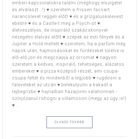
emberi kapcsolatokra találni (méghogy elszigetel
és elválaszt...!) ♥ szeretem a frissen facsart
narancslevet reggeli előtt ♥ és a grízgaluskalevest
ebédre ♥ és a Castle-t meg a Psych-ot ♥
életveszélyes, de inspiráló szakácskönyvet
nézegetni elalvás előtt ♥ szépek az esti fények és a
Jupiter a Hold mellett ♥ szeretem, ha a parfüm még
napok után, hajmosásokat és fürdéseket túlélve is
elő-elő jön és megcsapja az orromat ♥ nagyon
szeretem a kedves, inspiráló, tehetséges, alázatos
embereket ♥ a pizza középső részét, ami csupa-
csupa feltét és mindenből a legjobb ♥ rugdosni a
faleveleket az utcán ♥ belekutyulni a kakaót a
tejbegrízbe ♥ hajnalban hazajönni valahonnan -
színjózanul röhögni a villamoson (megy az úgy is!)
♥ ...
OLVASS TOVÁBB