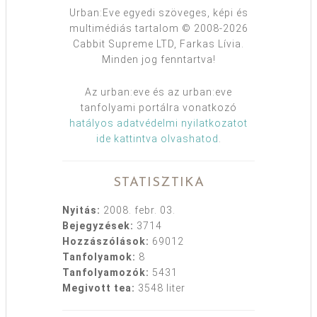
Urban:Eve egyedi szöveges, képi és
multimédiás tartalom © 2008-2026
Cabbit Supreme LTD, Farkas Lívia.
Minden jog fenntartva!
Az urban:eve és az urban:eve
tanfolyami portálra vonatkozó
hatályos adatvédelmi nyilatkozatot
ide kattintva olvashatod
.
STATISZTIKA
Nyitás:
2008. febr. 03.
Bejegyzések:
3714
Hozzászólások:
69012
Tanfolyamok:
8
Tanfolyamozók:
5431
Megivott tea:
3548 liter