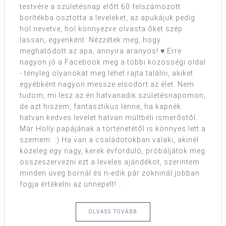
testvére a születésnap előtt 60 felszámozott
borítékba osztotta a leveleket, az apukájuk pedig
hol nevetve, hol könnyezve olvasta őket szép
lassan, egyenként. Nézzétek meg, hogy
meghatódott az apa, annyira aranyos! ♥ Erre
nagyon jó a Facebook meg a többi közösségi oldal
- tényleg olyanokat meg lehet rajta találni, akiket
egyébként nagyon messze elsodort az élet. Nem
tudom, mi lesz az én hatvanadik születésnapomon,
de azt hiszem, fantasztikus lenne, ha kapnék
hatvan kedves levelet hatvan múltbéli ismerőstől.
Már Holly papájának a történetétől is könnyes lett a
szemem. :) Ha van a családotokban valaki, akinél
közeleg egy nagy, kerek évforduló, próbáljátok meg
összeszervezni ezt a leveles ajándékot, szerintem
minden üveg bornál és n-edik pár zokninál jobban
fogja értékelni az ünnepelt! ...
OLVASS TOVÁBB