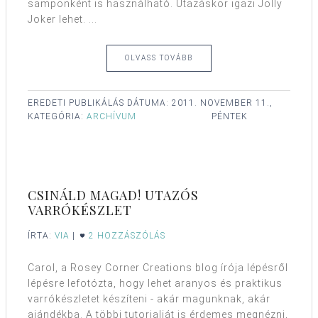
samponként is használható. Utazáskor igazi Jolly
Joker lehet. ...
OLVASS TOVÁBB
EREDETI PUBLIKÁLÁS DÁTUMA:
2011. NOVEMBER 11.,
KATEGÓRIA:
ARCHÍVUM
PÉNTEK
CSINÁLD MAGAD! UTAZÓS
VARRÓKÉSZLET
ÍRTA:
VIA
|
2 HOZZÁSZÓLÁS
Carol, a Rosey Corner Creations blog írója lépésről
lépésre lefotózta, hogy lehet aranyos és praktikus
varrókészletet készíteni - akár magunknak, akár
ajándékba. A többi tutorialját is érdemes megnézni,