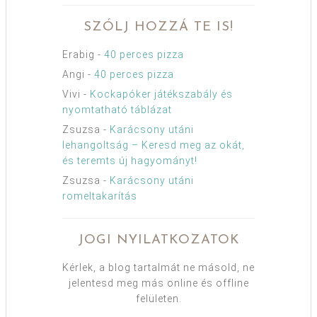
SZÓLJ HOZZÁ TE IS!
Erabig
-
40 perces pizza
Angi
-
40 perces pizza
Vivi
-
Kockapóker játékszabály és
nyomtatható táblázat
Zsuzsa
-
Karácsony utáni
lehangoltság – Keresd meg az okát,
és teremts új hagyományt!
Zsuzsa
-
Karácsony utáni
romeltakarítás
JOGI NYILATKOZATOK
Kérlek, a blog tartalmát ne másold, ne
jelentesd meg más online és offline
felületen.