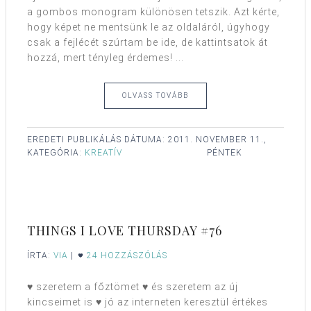
a gombos monogram különösen tetszik. Azt kérte,
hogy képet ne mentsünk le az oldaláról, úgyhogy
csak a fejlécét szúrtam be ide, de kattintsatok át
hozzá, mert tényleg érdemes! ...
OLVASS TOVÁBB
EREDETI PUBLIKÁLÁS DÁTUMA:
2011. NOVEMBER 11.,
KATEGÓRIA:
KREATÍV
PÉNTEK
THINGS I LOVE THURSDAY #76
ÍRTA:
VIA
|
24 HOZZÁSZÓLÁS
♥ szeretem a főztömet ♥ és szeretem az új
kincseimet is ♥ jó az interneten keresztül értékes