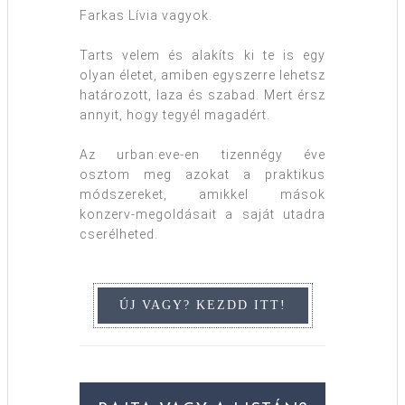
Farkas Lívia vagyok.
Tarts velem és alakíts ki te is egy
olyan életet, amiben egyszerre lehetsz
határozott, laza és szabad. Mert érsz
annyit, hogy tegyél magadért.
Az urban:eve-en tizennégy éve
osztom meg azokat a praktikus
módszereket, amikkel mások
konzerv-megoldásait a saját utadra
cserélheted.