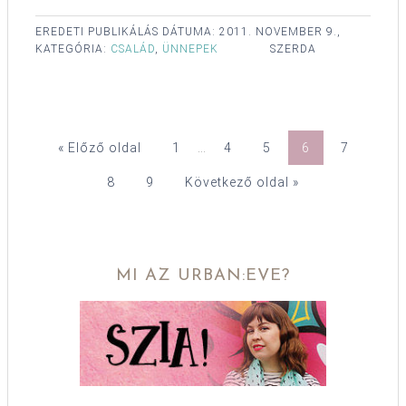
EREDETI PUBLIKÁLÁS DÁTUMA:
2011. NOVEMBER 9.,
KATEGÓRIA:
CSALÁD
,
ÜNNEPEK
SZERDA
« Előző oldal
1
…
4
5
6
7
8
9
Következő oldal »
MI AZ URBAN:EVE?