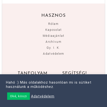
HASZNOS
Rólam
Kapcsolat
Médiaajánlat
Archívum
Gy. I. K.
Adatvédelem
TANFOLYAM
SEGÍTSÉG!
Emléktervező
Nem vagyok jól!
Hahó :) Más oldalakhoz hasonlóan mi is sütiket
használunk a működéshez.
Vitorlát fel!
Otthonmunka-
Kertésznadrág
stratégia
Adatvédelem
Oké, köszi
Hello Kaland
Káosz a ruhatáram!
Helló, itt vagyok!
Blogger vagyok!