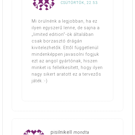
CSÜTÖRTÖK, 22:53
Mi örülnénk a legjobban, ha ez
ilyen egyszerű lenne, de sajna a
„limited edition”-ök általában
csak borzasztó drágán
kivitelezhetők. Ettől függetlenül
mindenképpen javasolni fogjuk
ezt az angol gyártónak, hiszen
minket is fellelkesített, hogy ilyen
nagy sikert aratott ez a tervezős
játék.:-)
pisilnikell
mondta