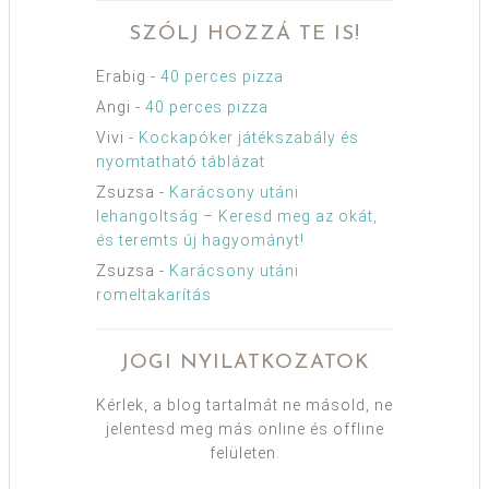
SZÓLJ HOZZÁ TE IS!
Erabig
-
40 perces pizza
Angi
-
40 perces pizza
Vivi
-
Kockapóker játékszabály és
nyomtatható táblázat
Zsuzsa
-
Karácsony utáni
lehangoltság – Keresd meg az okát,
és teremts új hagyományt!
Zsuzsa
-
Karácsony utáni
romeltakarítás
JOGI NYILATKOZATOK
Kérlek, a blog tartalmát ne másold, ne
jelentesd meg más online és offline
felületen.