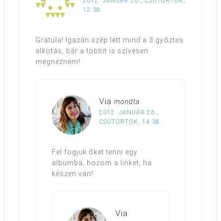
2012. JANUÁR 26., CSÜTÖRTÖK,
12:38
Gratula! Igazán szép lett mind a 3 győztes
alkotás, bár a többit is szívesen
megnézném!
Via
mondta
2012. JANUÁR 26.,
CSÜTÖRTÖK, 14:38
Fel fogjuk őket tenni egy
albumba, hozom a linket, ha
készen van!
Via