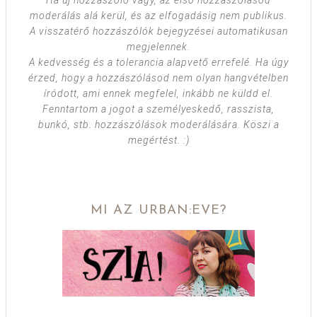
Ha új hozzászóló vagy, az első hozzászólásod
moderálás alá kerül, és az elfogadásig nem publikus.
A visszatérő hozzászólók bejegyzései automatikusan
megjelennek.
A kedvesség és a tolerancia alapvető errefelé. Ha úgy
érzed, hogy a hozzászólásod nem olyan hangvételben
íródott, ami ennek megfelel, inkább ne küldd el.
Fenntartom a jogot a személyeskedő, rasszista,
bunkó, stb. hozzászólások moderálására. Köszi a
megértést. :)
MI AZ URBAN:EVE?