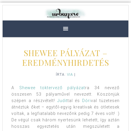
SHEWEE PÁLYÁZAT –
EREDMÉNYHIRDETÉS
ÍRTA:
VIA
|
A
Shewee toktervező pályázat
ra 34 nevező
összesen 53 pályaművel nevezett. Köszönjük
szépen a részvételt!
Judit
tal és
Dóri
val tüzetesen
átnéztük őket – egytől-egyig kreatívak és ötletesek
voltak, a legfiatalabb nevezőnk pedig 7 éves volt! :)
De végül csak három nyertesünk lehetett, így aztán
hosszas egyeztetés után megszületett a