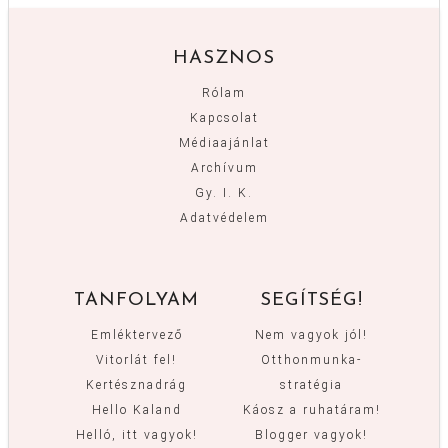
HASZNOS
Rólam
Kapcsolat
Médiaajánlat
Archívum
Gy. I. K.
Adatvédelem
TANFOLYAM
SEGÍTSÉG!
Emléktervező
Nem vagyok jól!
Vitorlát fel!
Otthonmunka-
Kertésznadrág
stratégia
Hello Kaland
Káosz a ruhatáram!
Helló, itt vagyok!
Blogger vagyok!