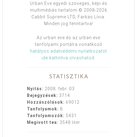
Urban:Eve egyedi szöveges, képi és
multimédiás tartalom © 2008-2026
Cabbit Supreme LTD, Farkas Lívia.
Minden jog fenntartva!
Az urban:eve és az urban:eve
tanfolyami portálra vonatkozó
hatályos adatvédelmi nyilatkozatot
ide kattintva olvashatod
.
STATISZTIKA
Nyitás:
2008. febr. 03.
Bejegyzések:
3714
Hozzászólások:
69012
Tanfolyamok:
8
Tanfolyamozók:
5431
Megivott tea:
3548 liter