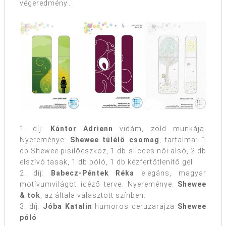
végeredmény…
1. díj:
Kántor Adrienn
vidám, zöld munkája.
Nyereménye:
Shewee túlélő csomag
, tartalma: 1
db Shewee pisilőeszköz, 1 db slicces női alsó, 2 db
elszívó tasak, 1 db póló, 1 db kézfertőtlenítő gél
2. díj:
Babecz-Péntek Réka
elegáns, magyar
motívumvilágot idéző terve. Nyereménye:
Shewee
& tok
, az általa választott színben.
3. díj:
Jóba Katalin
humoros ceruzarajza
Shewee
póló