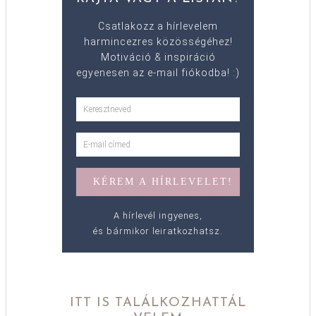
Csatlakozz a hírlevelem
harmincezres közösségéhez!
Motiváció & inspiráció
egyenesen az e-mail fiókodba! :)
A hírlevél ingyenes,
és bármikor leiratkozhatsz.
ITT IS TALÁLKOZHATTÁL