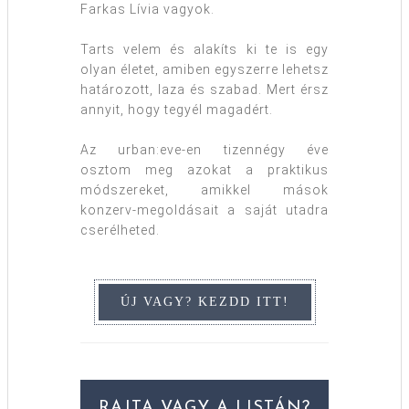
Farkas Lívia vagyok.
Tarts velem és alakíts ki te is egy
olyan életet, amiben egyszerre lehetsz
határozott, laza és szabad. Mert érsz
annyit, hogy tegyél magadért.
Az urban:eve-en tizennégy éve
osztom meg azokat a praktikus
módszereket, amikkel mások
konzerv-megoldásait a saját utadra
cserélheted.
RAJTA VAGY A LISTÁN?