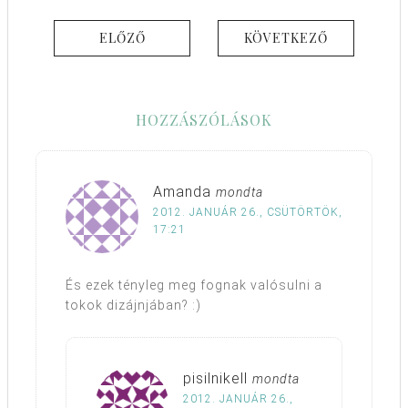
ELŐZŐ
KÖVETKEZŐ
HOZZÁSZÓLÁSOK
Amanda
mondta
2012. JANUÁR 26., CSÜTÖRTÖK,
17:21
És ezek tényleg meg fognak valósulni a
tokok dizájnjában? :)
pisilnikell
mondta
2012. JANUÁR 26.,