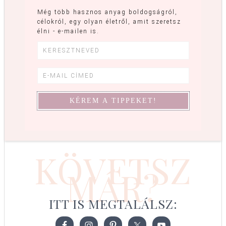
Még több hasznos anyag boldogságról,
célokról, egy olyan életről, amit szeretsz
élni - e-mailen is.
KÖVETSZ
MÁR?
ITT IS MEGTALÁLSZ: