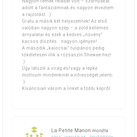
Nagyon remek feladat volt – szárnyakat
adott a fantáziámnak és nagyon élveztem
a rajzolást. :)
Gratu a másik két helyezettnek! Az első
valóban nagyon szép – a zöld kellemes
árnyalatai és ezek a kedves „növény”
kacsos díszítés… nagyon igényes!
A második „kalocsai” tulipános pedig
tökéletesen illik a rózsaszín Shewee-hez!
:)
Úgy látszik a virág és/vagy a lepke
motívum mindenkinél a nőiességet jelenti.
:)
Kíváncsian várom a linket a többi képről.
La Petite Manon
mondta