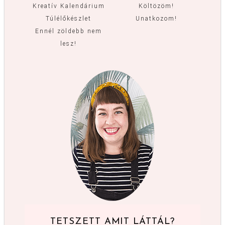
Kreatív Kalendárium
Költözöm!
Túlélőkészlet
Unatkozom!
Ennél zöldebb nem
lesz!
TETSZETT AMIT LÁTTÁL?