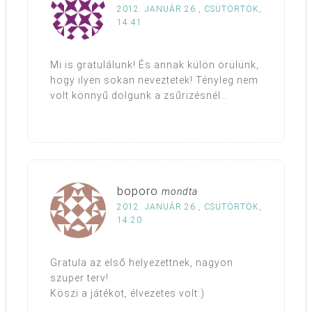
2012. JANUÁR 26., CSÜTÖRTÖK,
14:41
Mi is gratulálunk! És annak külön örülünk,
hogy ilyen sokan neveztetek! Tényleg nem
volt könnyű dolgunk a zsűrizésnél…
boporo
mondta
2012. JANUÁR 26., CSÜTÖRTÖK,
14:20
Gratula az első helyezettnek, nagyon
szuper terv!
Köszi a játékot, élvezetes volt:)