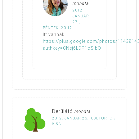
mondta
2012.
JANUÁR
27.,
PÉNTEK, 20:12
Itt vannak!
https://plus.google.com/photos/11438
authkey=CNej6LDP1oSIbQ
Derűlátó
mondta
2012. JANUÁR 26., CSÜTÖRTÖK,
8:53