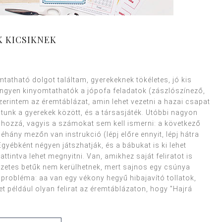
 KICSIKNEK
tatható dolgot találtam, gyerekeknek tökéletes, jó kis
n ingyen kinyomtathatók a jópofa feladatok (zászlószínező,
szerintem az éremtáblázat, amin lehet vezetni a hazai csapat
tunk a gyerekek között, és a társasjáték. Utóbbi nagyon
hozzá, vagyis a számokat sem kell ismerni: a következő
éhány mezőn van instrukció (lépj előre ennyit, lépj hátra
 Egyébként négyen játszhatják, és a bábukat is ki lehet
ttintva lehet megnyitni. Van, amikhez saját feliratot is
ékezetes betűk nem kerülhetnek, mert sajnos egy csúnya
 probléma: aa van egy vékony hegyű hibajavító tollatok,
het például olyan felirat az éremtáblázaton, hogy "Hajrá