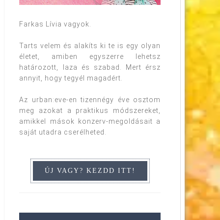
Farkas Lívia vagyok.
Tarts velem és alakíts ki te is egy olyan
életet, amiben egyszerre lehetsz
határozott, laza és szabad. Mert érsz
annyit, hogy tegyél magadért.
Az urban:eve-en tizennégy éve osztom
meg azokat a praktikus módszereket,
amikkel mások konzerv-megoldásait a
saját utadra cserélheted.