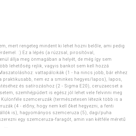
, mert rengeteg mindent ki lehet hozni belőle, ami pedig
emel. :) Ez a lépés (a rúzzsal, pirosítóval,
tlenül állja meg önmagában a helyét, de még így sem
több lehetőség rejlik, vagyis bankot sem kell hozzá
Maszatoláshoz: vattapálcikák (1 - ha nincs jobb, bár ehhez
 a praktikusabb, nem ez a sminkes hegyes/lapos), lapos,
estéséhez és satírozáshoz (2 - Sigma E20), ceruzaecset a
etem, szemhéjpúdert is egész jól lehet vele felvinni meg
 Különféle szemceruzák (természetesen létezik több is a
uzák (4 - előny, hogy nem kell őket hegyezni, a fenti
zállók is), hagyományos szemceruza (5), dagi/puha
zerezni egy szemceruza-faragót, amin van kétféle méretű
 ...