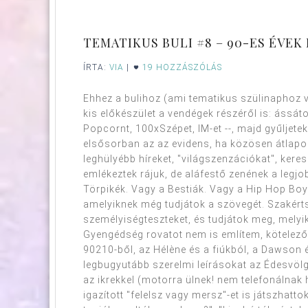
TEMATIKUS BULI #8 – 90-ES ÉVEK
ÍRTA:
VIA
|
19 HOZZÁSZÓLÁS
Ehhez a bulihoz (ami tematikus szülinaphoz v
kis előkészület a vendégek részéről is: ássát
Popcornt, 100xSzépet, IM-et --, majd gyűlje
elsősorban az az evidens, ha közösen átlapoz
leghülyébb híreket, "világszenzációkat", kere
emlékeztek rájuk, de aláfestő zenének a legj
Törpikék. Vagy a Bestiák. Vagy a Hip Hop Bo
amelyiknek még tudjátok a szövegét. Szakértsé
személyiségteszteket, és tudjátok meg, melyik
Gyengédség rovatot nem is említem, kötelező. :
90210-ből, az Hélène és a fiúkból, a Dawson 
legbugyutább szerelmi leírásokat az Édesvölgyi
az ikrekkel (motorra ülnek! nem telefonálnak
igazított "felelsz vagy mersz"-et is játszhatt