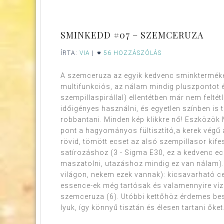
SMINKEDD #07 – SZEMCERUZA
ÍRTA:
VIA
|
56 HOZZÁSZÓLÁS
A szemceruza az egyik kedvenc sminktermékem
multifunkciós, az nálam mindig pluszpontot érd
szempillaspirállal) ellentétben már nem felté
időigényes használni, és egyetlen színben is 
robbantani. Minden kép klikkre nő! Eszközök 
pont a hagyományos fültisztító,a kerek végű
rövid, tömött ecset az alsó szempillasor kif
satírozáshoz (3 - Sigma E30, ez a kedvenc ecs
maszatolni, utazáshoz mindig ez van nálam).
világon, nekem ezek vannak): kicsavarható cer
essence-ek még tartósak és valamennyire ví
szemceruza (6). Utóbbi kettőhöz érdemes bes
lyuk, így könnyű tisztán és élesen tartani őket.