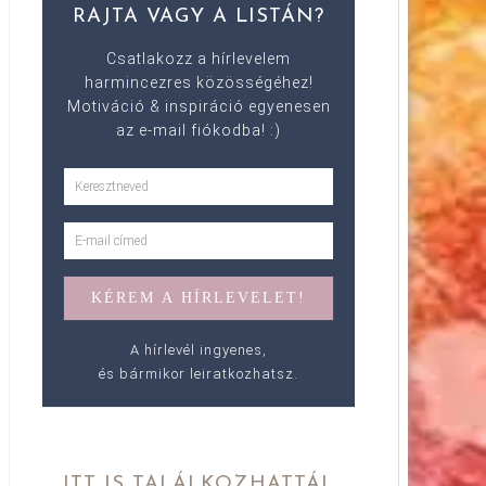
RAJTA VAGY A LISTÁN?
Csatlakozz a hírlevelem
harmincezres közösségéhez!
Motiváció & inspiráció egyenesen
az e-mail fiókodba! :)
A hírlevél ingyenes,
és bármikor leiratkozhatsz.
ITT IS TALÁLKOZHATTÁL