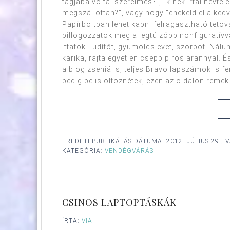
tagjába voltál szerelmes?", "kinek írtál névte
megszállottan?", vagy hogy "énekeld el a kedv
Papírboltban lehet kapni felragasztható tetov
billogozzatok meg a legtúlzóbb nonfiguratívva
ittatok - üdítőt, gyümölcslevet, szörpöt. Nálu
karika, rajta egyetlen csepp piros arannyal. És
a blog zseniális, teljes Bravo lapszámok is f
pedig be is öltöznétek, ezen az oldalon remek öt
EREDETI PUBLIKÁLÁS DÁTUMA:
2012. JÚLIUS 29.,
KATEGÓRIA:
VENDÉGVÁRÁS
CSINOS LAPTOPTÁSKÁK
ÍRTA:
VIA
|