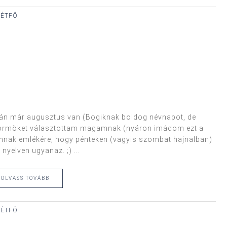
 HÉTFŐ
zerdán már augusztus van (Bogiknak boldog névnapot, de
k körmöket választottam magamnak (nyáron imádom ezt a
l annak emlékére, hogy pénteken (vagyis szombat hajnalban)
nyelven ugyanaz. ;) ...
OLVASS TOVÁBB
 HÉTFŐ