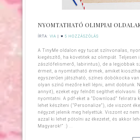
NYOMTATHATÓ OLIMPIAI OLDALAK
ÍRTA:
VIA
|
5 HOZZÁSZÓLÁS
A TinyMe oldalon egy tucat színvonalas, nyom
kiegészítő, ha követitek az olimpiát. Teljese
zászlófelismerő, labirintus), de a legjobbak 
érmeit, a nyomtatható érmek, amiket kiosztha
egyszerűen játszható, színes dobókocka van 
olyan színű mezőre kell lépni, amit dobtunk. N
annyit), ezeket egy felnőtt segíthet elolvasni.
nyomtatni. A pdf-eket a "Download" feliratra ka
lehet készíteni ("Personalize"), ide viszont 
négyzet jelenik meg helyettük. Viszont ez nem
azzal ki lehet pótolni az ékezetet, és akkor le
Magyarok!" :) ...