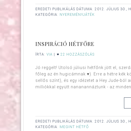
EREDETI PUBLIKÁLÁS DÁTUMA:
2012. JÚLIUS 30.,
KATEGÓRIA:
NYEREMÉNYJÁTÉK
INSPIRÁCIÓ HÉTFŐRE
ÍRTA:
VIA
|
22 HOZZÁSZÓLÁS
Jó reggelt! Utolsó júliusi hétfőnk jött el, s
főleg az én hugicámnak ♥). Erre a hétre ké
sellős színt), és egy idézetet a Hey Jude-bó
milliókkal együtt nananannáztunk - az minden 
EREDETI PUBLIKÁLÁS DÁTUMA:
2012. JÚLIUS 30.,
KATEGÓRIA:
MEGINT HÉTFŐ