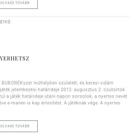
OLVASS TOVÁBB
 HÉTFŐ
NYERHETSZ
a BUBORÉKszer műhelyben született, és keresi vidám
játék jelentkezési határideje 2012. augusztus 2. csütörtök
özül a játék határideje utáni napon sorsolok, a nyertes nevét
e e-mailen is kap értesítést. A játéknak vége. A nyertes:
OLVASS TOVÁBB