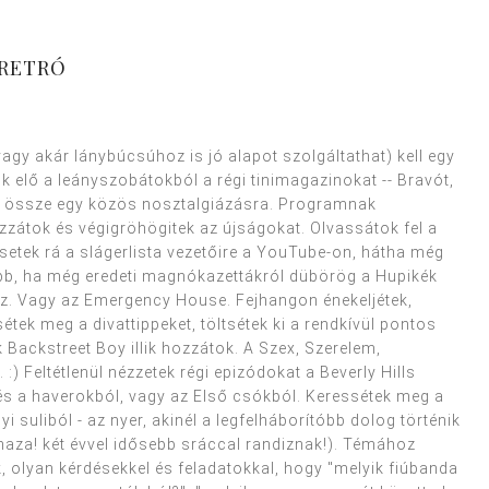
 RETRÓ
agy akár lánybúcsúhoz is jó alapot szolgáltathat) kell egy
ok elő a leányszobátokból a régi tinimagazinokat -- Bravót,
tek össze egy közös nosztalgiázásra. Programnak
zátok és végigröhögitek az újságokat. Olvassátok fel a
ssetek rá a slágerlista vezetőire a YouTube-on, hátha még
obb, ha még eredeti magnókazettákról dübörög a Hupikék
yz. Vagy az Emergency House. Fejhangon énekeljétek,
tek meg a divattippeket, töltsétek ki a rendkívül pontos
 Backstreet Boy illik hozzátok. A Szex, Szerelem,
) Feltétlenül nézzetek régi epizódokat a Beverly Hills
és a haverokból, vagy az Első csókból. Keressétek meg a
 suliból - az nyer, akinél a legfelháborítóbb dolog történik
 haza! két évvel idősebb sráccal randiznak!). Témához
ok, olyan kérdésekkel és feladatokkal, hogy "melyik fiúbanda