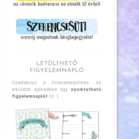
LETÖLTHETŐ
FIGYELEMNAPLÓ
Csatlakozz a hírleveleseimhez, és
elküldök ajándékba egy
nyomtatható
figyelemnaplót
is! :)