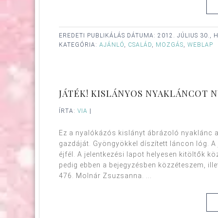
EREDETI PUBLIKÁLÁS DÁTUMA:
2012. JÚLIUS 30.,
KATEGÓRIA:
AJÁNLÓ
,
CSALÁD
,
MOZGÁS
,
WEBLAP
JÁTÉK! KISLÁNYOS NYAKLÁNCOT 
ÍRTA:
VIA
|
Ez a nyalókázós kislányt ábrázoló nyaklánc 
gazdáját. Gyöngyökkel díszített láncon lóg. A 
éjfél. A jelentkezési lapot helyesen kitöltők k
pedig ebben a bejegyzésben közzéteszem, illetv
476. Molnár Zsuzsanna. ...