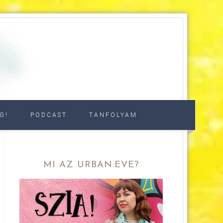
G!
PODCAST
TANFOLYAM
MI AZ URBAN:EVE?