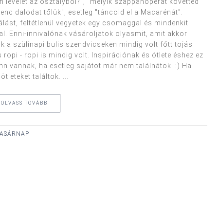
len levelet az osztályból?", "melyik szappanoperát követted
enc dalodat tőlük", esetleg "táncold el a Macarénát".
álást, feltétlenül vegyetek egy csomaggal és mindenkit
l. Enni-innivalónak vásároljatok olyasmit, amit akkor
nk a szülinapi bulis szendvicseken mindig volt főtt tojás
 ropi - ropi is mindig volt. Inspirációnak és ötleteléshez ez
enn vannak, ha esetleg sajátot már nem találnátok. :) Ha
leteket találtok. ...
OLVASS TOVÁBB
 VASÁRNAP