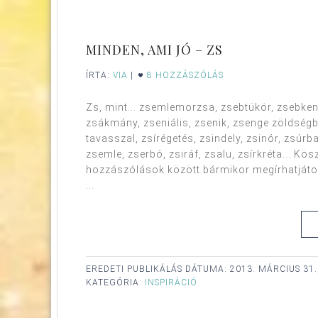
MINDEN, AMI JÓ – ZS
ÍRTA:
VIA
|
8 HOZZÁSZÓLÁS
Zs, mint... zsemlemorzsa, zsebtükör, zsebk
zsákmány, zseniális, zsenik, zsenge zöldségb
tavasszal, zsírégetés, zsindely, zsinór, zsú
zsemle, zserbó, zsiráf, zsalu, zsírkréta... 
hozzászólások között bármikor megírhatjátok
...
EREDETI PUBLIKÁLÁS DÁTUMA:
2013. MÁRCIUS 31
KATEGÓRIA:
INSPIRÁCIÓ