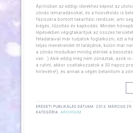
Áprilisban az eddigi ideiekhez képest az utolsó
zónás lemaradásokat, és a húsvétolás is bele
fázisokra bontott takarítási rendszer, ami seg
kiégés, tűzoltás és kapkodás. Minden hónap
lépésekben végigtakarítjuk az összes terület
feladataival már tudjatok foglalkozni, ezt a h
teljes menetrendet itt találjátok, külön már 
a zónás modulban mindig eléritek a beosztás
van. :) Akik eddig még nem zónáztak, azok is 
a rutint, akkor csatlakozzatok a 30 napos pr
hírlevélre!), és annak a végén betanítom a zóná
EREDETI PUBLIKÁLÁS DÁTUMA:
2013. MÁRCIUS 29.
KATEGÓRIA:
ARCHÍVUM