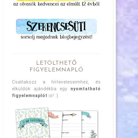
LETÖLTHETŐ
FIGYELEMNAPLÓ
Csatlakozz a hírleveleseimhez, és
elküldök ajándékba egy
nyomtatható
figyelemnaplót
is! :)