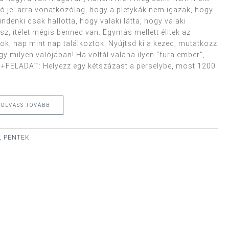
ó jel arra vonatkozólag, hogy a pletykák nem igazak, hogy
denki csak hallotta, hogy valaki látta, hogy valaki
lsz, ítélet mégis benned van. Egymás mellett élitek az
ok, nap mint nap találkoztok. Nyújtsd ki a kezed, mutatkozz
y milyen valójában! Ha voltál valaha ilyen “fura ember”,
. +FELADAT: Helyezz egy kétszázast a perselybe, most 1200
OLVASS TOVÁBB
, PÉNTEK