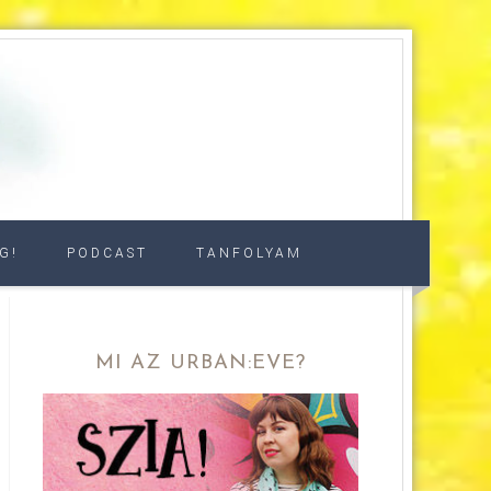
G!
PODCAST
TANFOLYAM
MI AZ URBAN:EVE?