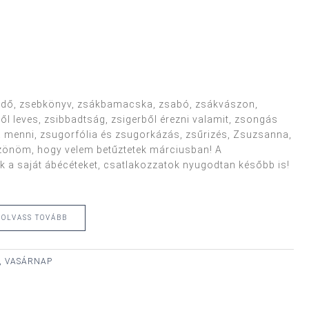
endő, zsebkönyv, zsákbamacska, zsabó, zsákvászon,
ől leves, zsibbadtság, zsigerből érezni valamit, zsongás
rba menni, zsugorfólia és zsugorkázás, zsűrizés, Zsuzsanna,
Köszönöm, hogy velem betűztetek márciusban! A
 a saját ábécéteket, csatlakozzatok nyugodtan később is!
OLVASS TOVÁBB
., VASÁRNAP