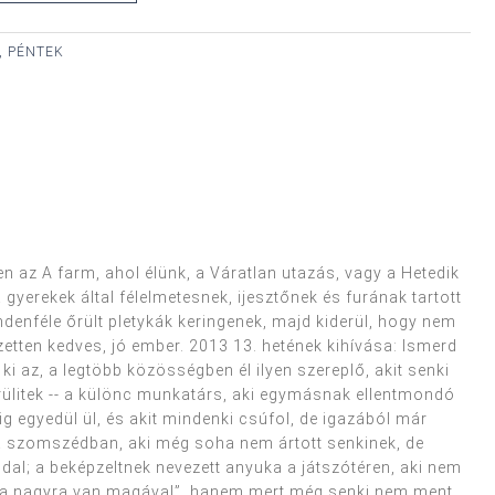
, PÉNTEK
 az A farm, ahol élünk, a Váratlan utazás, vagy a Hetedik
yerekek által félelmetesnek, ijesztőnek és furának tartott
denféle őrült pletykák keringenek, majd kiderül, hogy nem
zetten kedves, jó ember. 2013 13. hetének kihívása: Ismerd
ki az, a legtöbb közösségben él ilyen szereplő, akit senki
ülitek -- a különc munkatárs, aki egymásnak ellentmondó
g egyedül ül, és akit mindenki csúfol, de igazából már
 a szomszédban, aki még soha nem ártott senkinek, de
dal; a beképzeltnek nevezett anyuka a játszótéren, aki nem
yira nagyra van magával”, hanem mert még senki nem ment