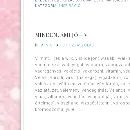
EREDETI PUBLIKÁLÁS DÁTUMA:
2013. MÁRCIUS 31
KATEGÓRIA:
INSPIRÁCIÓ
MINDEN, AMI JÓ – V
ÍRTA:
VIA
|
10 HOZZÁSZÓLÁS
V, mint... (és a w, x, y is ide jön) wasabi, 
vadmacska, vadnyugat, vacsora, vacogva odab
vadregényes, vakáció, vakarózni, vitamin, ved
Velem, vurstli, virsli (ha vega), vigadalom, v
választani, változni, valóság, vándorlás, vár
vázlatfüzet, vélemény, vendéglátás, Velence, ve
vihar, villamos, világítás, világpolgár, virág, v
értelmes), visszhang, vizsgát letenni, vörösbe
kromoszóma, yule... ...