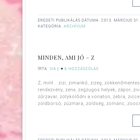
EREDETI PUBLIKÁLÁS DÁTUMA:
2013. MÁRCIUS 31
KATEGÓRIA:
ARCHÍVUM
MINDEN, AMI JÓ – Z
ÍRTA:
VIA
|
8 HOZZÁSZÓLÁS
Z, mint... zizi, zimankó, zizeg, zökkenőmente
rendezvény, zene, zegzugos helyek, zápor, zivat
zűrzavar, zötykölődni a vonaton, zebra, zicce
zöldborsó, zúzmara, zöldség, zománc, zoocsem