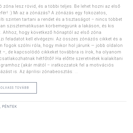
 zóna lesz rövid, és a többi teljes. Be lehet hozni az első
fér! :) Mi az a zónázás? A zónázás egy fokozatos,
íti szinten tartani a rendet és a tisztaságot – nincs többet
ban szisztematikusan körbemegyünk a lakáson, és kis
et. Ahhoz, hogy következő hónaptól az első zóna
ázi feladatot kell elvégezni. Az összes zónázós cikket és a
nem fogok szólni róla, hogy mikor hol járunk — jobb oldalon
t –, de kapcsolódó cikkeket továbbra is írok, ha olyanom
csatlakozhatnak hétfőtől! Ha előtte szeretnétek kialakítani
ogramhoz (akár mától – iratkozzatok fel a motivációs
zást is. Az áprilisi zónabeosztás: ...
OLVASS TOVÁBB
, PÉNTEK