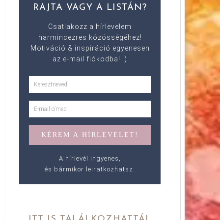
RAJTA VAGY A LISTÁN?
Csatlakozz a hírlevelem
harmincezres közösségéhez!
Motiváció & inspiráció egyenesen
az e-mail fiókodba! :)
A hírlevél ingyenes,
és bármikor leiratkozhatsz.
ITT IS TALÁLKOZHATTÁL