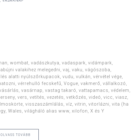
., VASÁRNAP
walkman, wombat, vadászkutya, vadaspark, vidámpark,
újni valakihez melegedni, vaj, vaku, vágószoba,
lés alatti nyúlszőrkupacok, vudu, vulkán, vérvétel vége,
onatozni, vérrehulló fecskefű, Vogue, vakmerő, vállalkozó,
, vásárlás, vasárnap, vastag takaró, vattapamacs, védelem,
rseny, vers, vetítés, vezetés, vetkőzés, videó, vicc, viasz,
ilmoskörte, visszaszámlálás, víz, vitrin, vitorlázni, vita (ha
gy, Wales, világháló alias www, xilofon, X és Y
OLVASS TOVÁBB