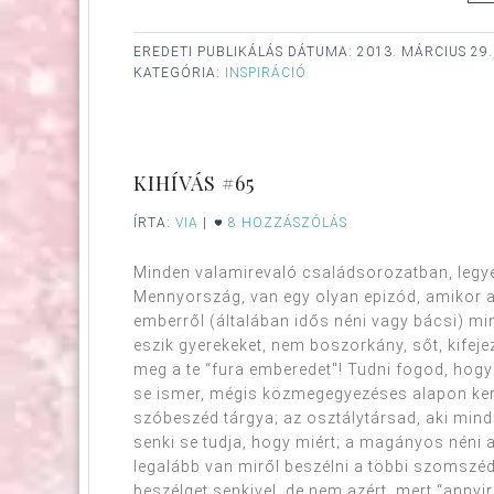
EREDETI PUBLIKÁLÁS DÁTUMA:
2013. MÁRCIUS 29.
KATEGÓRIA:
INSPIRÁCIÓ
KIHÍVÁS #65
ÍRTA:
VIA
|
8 HOZZÁSZÓLÁS
Minden valamirevaló családsorozatban, legyen
Mennyország, van egy olyan epizód, amikor a g
emberről (általában idős néni vagy bácsi) min
eszik gyerekeket, nem boszorkány, sőt, kifeje
meg a te “fura emberedet"! Tudni fogod, hogy 
se ismer, mégis közmegegyezéses alapon ker
szóbeszéd tárgya; az osztálytársad, aki mindi
senki se tudja, hogy miért; a magányos néni
legalább van miről beszélni a többi szomszéd
beszélget senkivel, de nem azért, mert “ann