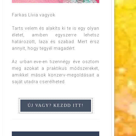
Farkas Lívia vagyok.
Tarts velem és alakíts ki te is egy olyan
életet, amiben egyszerre lehetsz
határozott, laza és szabad. Mert érsz
annyit, hogy tegyél magadért.
Az urban:eve-en tizennégy éve osztom
meg azokat a praktikus módszereket,
amikkel mások konzerv-megoldásait a
saját utadra cserélheted.