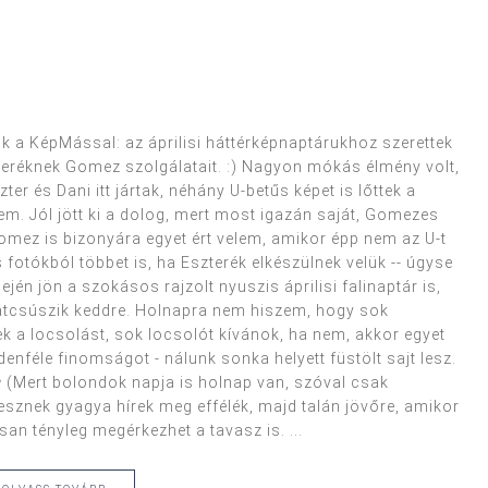
k a KépMással: az áprilisi háttérképnaptárukhoz szerettek
zteréknek Gomez szolgálatait. :) Nagyon mókás élmény volt,
r és Dani itt jártak, néhány U-betűs képet is lőttek a
em. Jól jött ki a dolog, mert most igazán saját, Gomezes
omez is bizonyára egyet ért velem, amikor épp nem az U-t
fotókból többet is, ha Eszterék elkészülnek velük -- úgyse
sején jön a szokásos rajzolt nyuszis áprilisi falinaptár is,
átcsúszik keddre. Holnapra nem hiszem, hogy sok
tek a locsolást, sok locsolót kívánok, ha nem, akkor egyet
ndenféle finomságot - nálunk sonka helyett füstölt sajt lesz.
♥ (Mert bolondok napja is holnap van, szóval csak
esznek gyagya hírek meg effélék, majd talán jövőre, amikor
san tényleg megérkezhet a tavasz is. ...