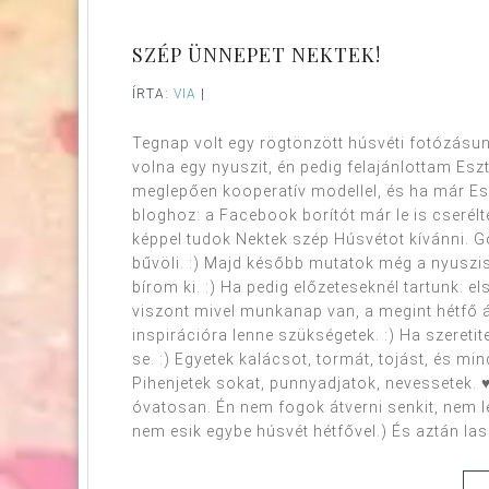
SZÉP ÜNNEPET NEKTEK!
ÍRTA:
VIA
|
Tegnap volt egy rögtönzött húsvéti fotózásun
volna egy nyuszit, én pedig felajánlottam Es
meglepően kooperatív modellel, és ha már Eszte
bloghoz: a Facebook borítót már le is cserélt
képpel tudok Nektek szép Húsvétot kívánni. G
bűvöli. :) Majd később mutatok még a nyuszis 
bírom ki. :) Ha pedig előzeteseknél tartunk: el
viszont mivel munkanap van, a megint hétfő 
inspirációra lenne szükségetek. :) Ha szereti
se. :) Egyetek kalácsot, tormát, tojást, és mi
Pihenjetek sokat, punnyadjatok, nevessetek. 
óvatosan. Én nem fogok átverni senkit, nem l
nem esik egybe húsvét hétfővel.) És aztán las