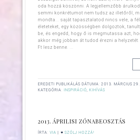
oda hozzá köszönni. A legjellemzőbb árulkod
semmi konkrétumot nem tudsz az illetőről, min
mondta... saját tapasztalatod nincs vele, a fé
életeteket, egy közösségben dolgoztok, tanult
be, és engedd, hogy ő is megmutassa azt, hog
akkor még jobban át tudod érezni a helyzetét
Ft lesz benne. ...
EREDETI PUBLIKÁLÁS DÁTUMA:
2013. MÁRCIUS 29.
KATEGÓRIA:
INSPIRÁCIÓ
,
KIHÍVÁS
2013. ÁPRILISI ZÓNABEOSZTÁS
ÍRTA:
VIA
|
SZÓLJ HOZZÁ!