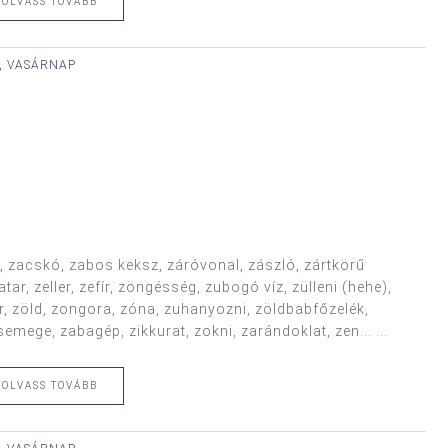
OLVASS TOVÁBB
., VASÁRNAP
s, zacskó, zabos keksz, záróvonal, zászló, zártkörű
ar, zeller, zefír, zöngésség, zubogó víz, zülleni (hehe),
r, zöld, zongora, zóna, zuhanyozni, zöldbabfőzelék,
ege, zabagép, zikkurat, zokni, zarándoklat, zen... ...
OLVASS TOVÁBB