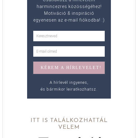
harmincezres közösségéhez!
Motiváció & inspiráció
egyenesen az e-mail fiókodba! :)
A hírlevél ingyenes,
és bármikor leiratkozhatsz.
ITT IS TALÁLKOZHATTÁL
VELEM