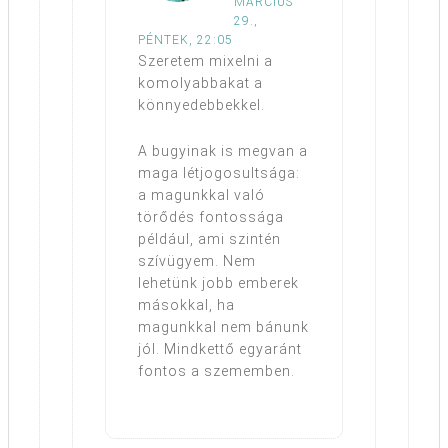
MÁRCIUS
29.,
PÉNTEK, 22:05
Szeretem mixelni a
komolyabbakat a
könnyedebbekkel.
A bugyinak is megvan a
maga létjogosultsága:
a magunkkal való
törődés fontossága
például, ami szintén
szívügyem. Nem
lehetünk jobb emberek
másokkal, ha
magunkkal nem bánunk
jól. Mindkettő egyaránt
fontos a szememben.