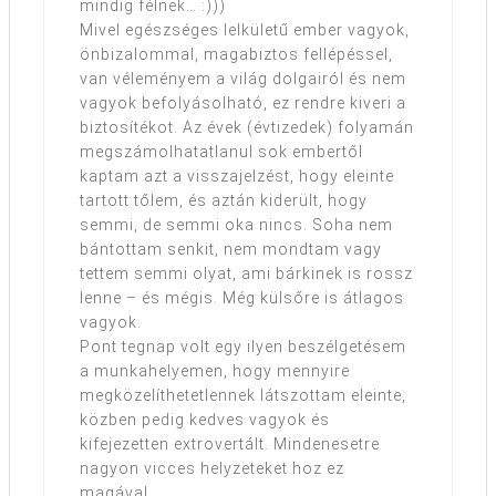
mindig félnek… :)))
Mivel egészséges lelkületű ember vagyok,
önbizalommal, magabiztos fellépéssel,
van véleményem a világ dolgairól és nem
vagyok befolyásolható, ez rendre kiveri a
biztosítékot. Az évek (évtizedek) folyamán
megszámolhatatlanul sok embertől
kaptam azt a visszajelzést, hogy eleinte
tartott tőlem, és aztán kiderült, hogy
semmi, de semmi oka nincs. Soha nem
bántottam senkit, nem mondtam vagy
tettem semmi olyat, ami bárkinek is rossz
lenne – és mégis. Még külsőre is átlagos
vagyok.
Pont tegnap volt egy ilyen beszélgetésem
a munkahelyemen, hogy mennyire
megközelíthetetlennek látszottam eleinte,
közben pedig kedves vagyok és
kifejezetten extrovertált. Mindenesetre
nagyon vicces helyzeteket hoz ez
magával.