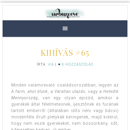
KIHÍVÁS #65
ÍRTA:
VIA
|
8 HOZZÁSZÓLÁS
Minden valamirevaló családsorozatban, legyen az
A farm, ahol élünk
, a
Váratlan utazás
, vagy a
Hetedik
Mennyország
, van egy olyan epizód, amikor a
gyerekek által félelmetesnek, ijesztőnek és furának
tartott emberről (általában idős néni vagy bácsi)
mindenféle őrült pletykák keringenek, majd kiderül,
hogy nem eszik gyerekeket, nem boszorkány, sőt,
kifejezetten kedves, jó ember.