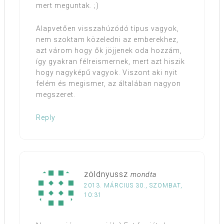
mert meguntak. ;)
Alapvetően visszahúzódó típus vagyok,
nem szoktam közeledni az emberekhez,
azt várom hogy ők jöjjenek oda hozzám,
így gyakran félreismernek, mert azt hiszik
hogy nagyképű vagyok. Viszont aki nyit
felém és megismer, az általában nagyon
megszeret.
Reply
zöldnyussz
mondta
2013. MÁRCIUS 30., SZOMBAT,
10:31