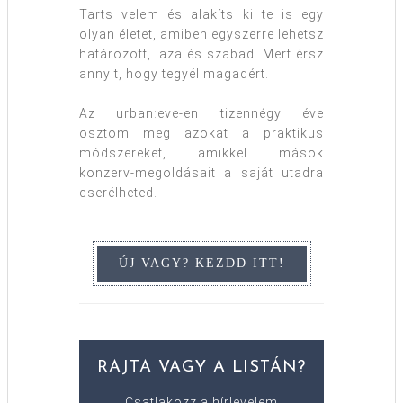
Tarts velem és alakíts ki te is egy
olyan életet, amiben egyszerre lehetsz
határozott, laza és szabad. Mert érsz
annyit, hogy tegyél magadért.
Az urban:eve-en tizennégy éve
osztom meg azokat a praktikus
módszereket, amikkel mások
konzerv-megoldásait a saját utadra
cserélheted.
RAJTA VAGY A LISTÁN?
Csatlakozz a hírlevelem