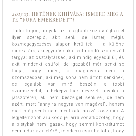
2013
13. HETÉNEK KIHÍVÁSA: ISMERD MEG A
TE “FURA EMBEREDET”!
Tudni fogod, hogy ki az, a legtöbb közösségben él
ilyen szereplő, akit senki se ismer, mégis
közmegegyezéses alapon kerülitek — a különc
munkatárs, aki egymásnak ellentmondó szóbeszéd
tárgya; az osztálytársad, aki mindig egyedül ül, és
akit mindenki csúfol, de igazából már senki se
tudja, hogy miért; a magányos néni a
szomszédban, aki még soha nem ártott senkinek,
de legalább van miről beszélni a többi
szomszéddal; a beképzeltnek nevezett anyuka a
játszótéren, aki nem beszélget senkivel, de nem
azért, mert “annyira nagyra van magával”, hanem
mert még senki nem ment oda hozzá köszönni. A
legjellemzőbb árulkodó jel arra vonatkozólag, hogy
a pletykák nem igazak, hogy semmi konkrétumot
nem tudsz az illetőről, mindenki csak hallotta, hogy