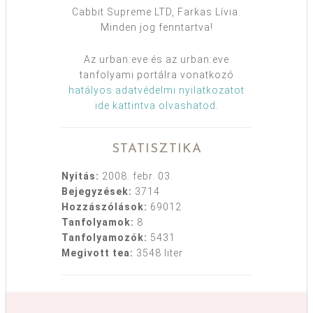
Cabbit Supreme LTD, Farkas Lívia.
Minden jog fenntartva!
Az urban:eve és az urban:eve
tanfolyami portálra vonatkozó
hatályos adatvédelmi nyilatkozatot
ide kattintva olvashatod
.
STATISZTIKA
Nyitás:
2008. febr. 03.
Bejegyzések:
3714
Hozzászólások:
69012
Tanfolyamok:
8
Tanfolyamozók:
5431
Megivott tea:
3548 liter