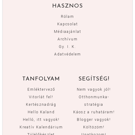
HASZNOS
Rólam
Kapcsolat
Médiaajánlat
Archívum
Gy. I. K.
Adatvédelem
TANFOLYAM
SEGÍTSÉG!
Emléktervező
Nem vagyok jól!
Vitorlát fel!
Otthonmunka-
Kertésznadrág
stratégia
Hello Kaland
Káosz a ruhatáram!
Helló, itt vagyok!
Blogger vagyok!
Kreatív Kalendárium
Költözöm!
Túlélőkészlet
Unatkozom!