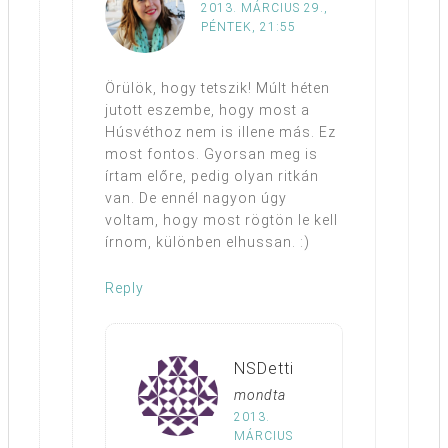
2013. MÁRCIUS 29.,
PÉNTEK, 21:55
Örülök, hogy tetszik! Múlt héten
jutott eszembe, hogy most a
Húsvéthoz nem is illene más. Ez
most fontos. Gyorsan meg is
írtam előre, pedig olyan ritkán
van. De ennél nagyon úgy
voltam, hogy most rögtön le kell
írnom, különben elhussan. :)
Reply
NSDetti
mondta
2013.
MÁRCIUS