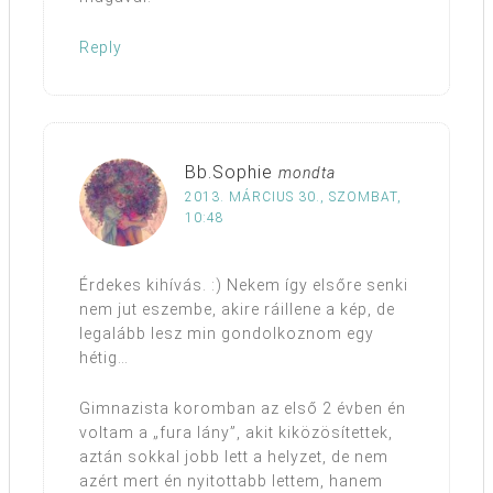
Reply
Bb.Sophie
mondta
2013. MÁRCIUS 30., SZOMBAT,
10:48
Érdekes kihívás. :) Nekem így elsőre senki
nem jut eszembe, akire ráillene a kép, de
legalább lesz min gondolkoznom egy
hétig…
Gimnazista koromban az első 2 évben én
voltam a „fura lány”, akit kiközösítettek,
aztán sokkal jobb lett a helyzet, de nem
azért mert én nyitottabb lettem, hanem