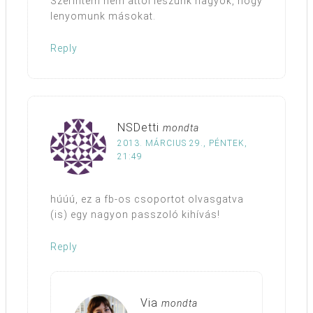
Szerintem nem attól leszünk nagyok, hogy
lenyomunk másokat.
Reply
NSDetti
mondta
2013. MÁRCIUS 29., PÉNTEK,
21:49
húúú, ez a fb-os csoportot olvasgatva
(is) egy nagyon passzoló kihívás!
Reply
Via
mondta