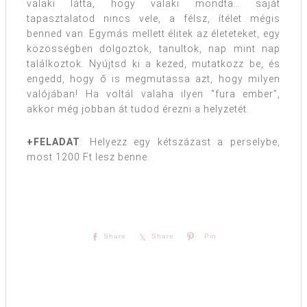
valaki látta, hogy valaki mondta… saját
tapasztalatod nincs vele, a félsz, ítélet mégis
benned van. Egymás mellett élitek az életeteket, egy
közösségben dolgoztok, tanultok, nap mint nap
találkoztok. Nyújtsd ki a kezed, mutatkozz be, és
engedd, hogy ő is megmutassa azt, hogy milyen
valójában! Ha voltál valaha ilyen “fura ember”,
akkor még jobban át tudod érezni a helyzetét.
+FELADAT
: Helyezz egy kétszázast a perselybe,
most 1200 Ft lesz benne.
Share
Share
Pin