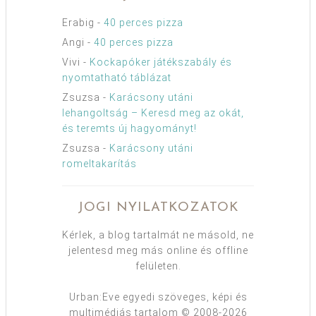
Erabig
-
40 perces pizza
Angi
-
40 perces pizza
Vivi
-
Kockapóker játékszabály és
nyomtatható táblázat
Zsuzsa
-
Karácsony utáni
lehangoltság – Keresd meg az okát,
és teremts új hagyományt!
Zsuzsa
-
Karácsony utáni
romeltakarítás
JOGI NYILATKOZATOK
Kérlek, a blog tartalmát ne másold, ne
jelentesd meg más online és offline
felületen.
Urban:Eve egyedi szöveges, képi és
multimédiás tartalom © 2008-2026