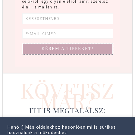
célokról, egy olyan életről, amit szeretsz
élni - e-mailen is.
KÖVETSZ
MÁR?
ITT IS MEGTALÁLSZ:
Hahó :) Más oldalakhoz hasonlóan mi is sütiket
használunk a működéshez.