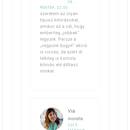
29.,
PÉNTEK, 22:03
szeretem az olyan
típusú kihívásokat,
amikor az a cél, hogy
emberileg „jobbak”
legyünk. Persze a
„vegyünk bugyit” akció
is vicces, de azért itt
lelkileg is komoly
kihívás elé állítasz
minket.
Via
mondta
2013.