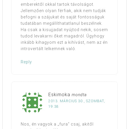
emberektől okkal tartok távolságot.
Jellemzően olyan férfiak, akik nem tudják
befogni a szájukat és saját fontosságuk
tudatában megállíthatatlanul beszélnek.
Ha csak a kisujjadat nyújtod nekik, sosem
tudod levakarni őket magadról. Úgyhogy
inkább kihagyom ezt a kihívást, nem az én
introvertált lelkemnek való.
Reply
Eskimoka
mondta
2013. MÁRCIUS 30., SZOMBAT,
19:38
Nos, én vagyok a „fura” csaj, akitől