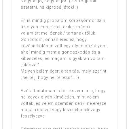
Nagyon jó, nagyon jó! :) Ezt fogjátok
szeretni, ha kipróbáljátok! :)
Én is mindig próbálom körbesomfordálni
az olyan embereket, akiket mások
valamiért mellőznek / tartanak tőlük.
Gondolom, onnan ered ez, hogy
középiskolában volt egy olyan osztályom,
ahol mindig ment a gonoszkodás és a
kibeszélés, és magam is gyakran voltam
„áldozat”…
Mélyen belém égett a tanítás, mely szerint
„ne ítélj, hogy ne ítéltess”… :)
Azóta tudatosan is törekszem arra, hogy
ne legyek olyan kíméletlen, mint velem
voltak, és velem szemben senki ne érezze
magát rosszul vagy kevesebbnek vagy
feszélyezve.