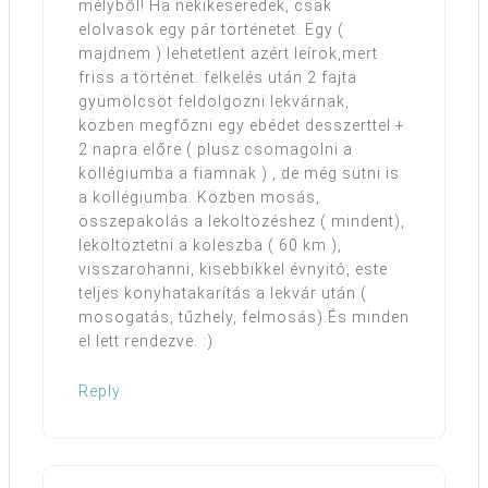
mélyből! Ha nekikeseredek, csak
elolvasok egy pár történetet. Egy (
majdnem ) lehetetlent azért leírok,mert
friss a történet: felkelés után 2 fajta
gyümölcsöt feldolgozni lekvárnak,
közben megfőzni egy ebédet desszerttel +
2 napra előre ( plusz csomagolni a
kollégiumba a fiamnak ) , de még sütni is
a kollégiumba. Közben mosás,
összepakolás a leköltözéshez ( mindent),
leköltöztetni a koleszba ( 60 km ),
visszarohanni, kisebbikkel évnyitó, este
teljes konyhatakarítás a lekvár után (
mosogatás, tűzhely, felmosás).És minden
el lett rendezve. :)
Reply