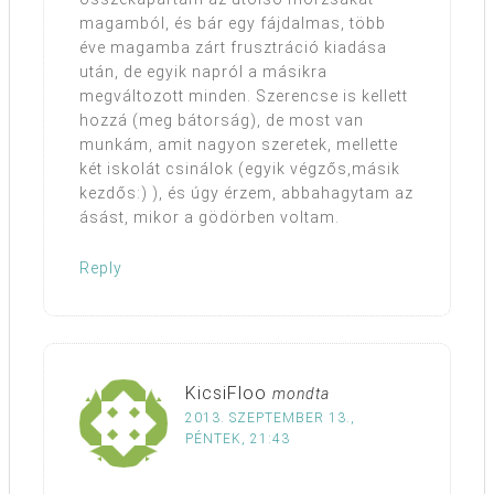
magamból, és bár egy fájdalmas, több
éve magamba zárt frusztráció kiadása
után, de egyik napról a másikra
megváltozott minden. Szerencse is kellett
hozzá (meg bátorság), de most van
munkám, amit nagyon szeretek, mellette
két iskolát csinálok (egyik végzős,másik
kezdős:) ), és úgy érzem, abbahagytam az
ásást, mikor a gödörben voltam.
Reply
KicsiFloo
mondta
2013. SZEPTEMBER 13.,
PÉNTEK, 21:43