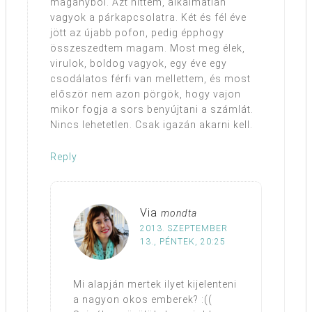
magányból. Azt hittem, alkalmatlan
vagyok a párkapcsolatra. Két és fél éve
jött az újabb pofon, pedig épphogy
összeszedtem magam. Most meg élek,
virulok, boldog vagyok, egy éve egy
csodálatos férfi van mellettem, és most
először nem azon pörgök, hogy vajon
mikor fogja a sors benyújtani a számlát.
Nincs lehetetlen. Csak igazán akarni kell.
Reply
Via
mondta
2013. SZEPTEMBER
13., PÉNTEK, 20:25
Mi alapján mertek ilyet kijelenteni
a nagyon okos emberek? :((