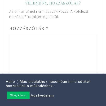
VÉLEMÉNY, HOZZÁSZÓLÁS?
Az e-mail címet nem tesszük közzé.
A kötelező
mezőket
*
karakterrel jelöltük
HOZZÁSZÓLÁS
*
Hahó :) Más oldalakhoz hasonlóan mi is sütiket
NÉV
*
használunk a működéshez.
Adatvédelem
Oké, köszi