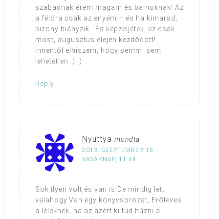
szabadnak érem magam és bajnoknak! Az
a félóra csak az enyém – és ha kimarad,
bizony hiányzik . És képzeljétek, ez csak
most, augusztus elején kezdődött!
Innentől elhiszem, hogy semmi sem
lehetetlen :) :)
Reply
Nyuttya
mondta
2013. SZEPTEMBER 15.,
VASÁRNAP, 11:44
Sok ilyen volt,és van is!De mindig lett
valahogy.Van egy könyvsorozat, Erőleves
a léleknek, na az azért ki tud húzni a