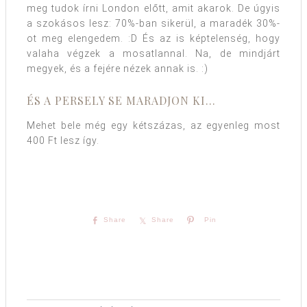
meg tudok írni London előtt, amit akarok. De úgyis
a szokásos lesz: 70%-ban sikerül, a maradék 30%-
ot meg elengedem. :D És az is képtelenség, hogy
valaha végzek a mosatlannal. Na, de mindjárt
megyek, és a fejére nézek annak is. :)
ÉS A PERSELY SE MARADJON KI…
Mehet bele még egy kétszázas, az egyenleg most
400 Ft lesz így.
Share
Share
Pin