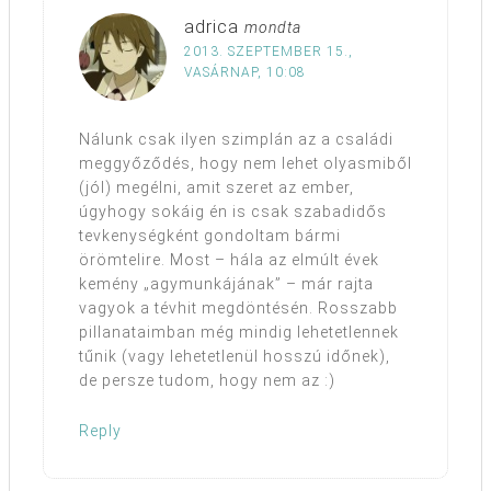
adrica
mondta
2013. SZEPTEMBER 15.,
VASÁRNAP, 10:08
Nálunk csak ilyen szimplán az a családi
meggyőződés, hogy nem lehet olyasmiből
(jól) megélni, amit szeret az ember,
úgyhogy sokáig én is csak szabadidős
tevkenységként gondoltam bármi
örömtelire. Most – hála az elmúlt évek
kemény „agymunkájának” – már rajta
vagyok a tévhit megdöntésén. Rosszabb
pillanataimban még mindig lehetetlennek
tűnik (vagy lehetetlenül hosszú időnek),
de persze tudom, hogy nem az :)
Reply