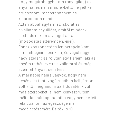
hogy magárahagyhatom (anyagilag) az
anyámat és nem másfél-kettő helyett kell
dolgoznom, megteremtenem és
kiharcolnom mindent.
Aztán abbahagytam az iskolát és
elvállatam egy állást, amitől mindenki
intett, de nekem a világot adta
(mosogatás étteremben, éjjel).
Ennek köszönhetően lett perspektívám,
ismeretségeim, pénzem, és végül nagy-
nagy szerencse folytán egy Férjem, aki az
anyám terhét levette a vállamról és még
szemrehányást sem tesz.
A mai napig hálás vagyok, hogy nem
penész és füstszagú ruhában kell járnom,
volt kitől megtanulni az áldozatén kívül
más szerepeket is, nem kényszerültem
méltatlan párkapcsolatba vagy nem kellett
feláldoznom az egészségem a
megélhetésemért. És tök jó :D