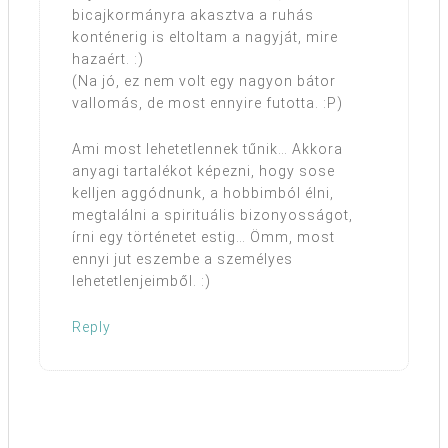
bicajkormányra akasztva a ruhás
konténerig is eltoltam a nagyját, mire
hazaért. :)
(Na jó, ez nem volt egy nagyon bátor
vallomás, de most ennyire futotta. :P)
Ami most lehetetlennek tűnik… Akkora
anyagi tartalékot képezni, hogy sose
kelljen aggódnunk, a hobbimból élni,
megtalálni a spirituális bizonyosságot,
írni egy történetet estig… Ömm, most
ennyi jut eszembe a személyes
lehetetlenjeimből. :)
Reply