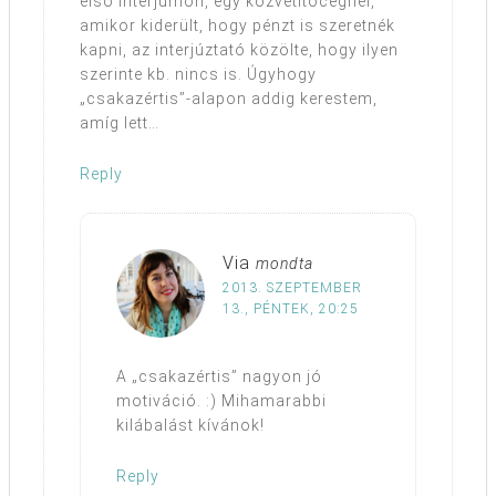
első interjúmon, egy közvetítőcégnél,
amikor kiderült, hogy pénzt is szeretnék
kapni, az interjúztató közölte, hogy ilyen
szerinte kb. nincs is. Úgyhogy
„csakazértis”-alapon addig kerestem,
amíg lett…
Reply
Via
mondta
2013. SZEPTEMBER
13., PÉNTEK, 20:25
A „csakazértis” nagyon jó
motiváció. :) Mihamarabbi
kilábalást kívánok!
Reply