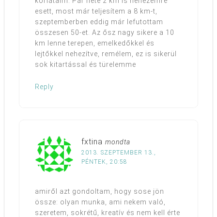
korlátaim. Pár hete 2 km is nehezemre
esett, most már teljesítem a 8 km-t,
szeptemberben eddig már lefutottam
összesen 50-et. Az ősz nagy sikere a 10
km lenne terepen, emelkedőkkel és
lejtőkkel nehezítve, remélem, ez is sikerül
sok kitartással és türelemme
Reply
fxtina
mondta
2013. SZEPTEMBER 13.,
PÉNTEK, 20:58
amiről azt gondoltam, hogy sose jön
össze: olyan munka, ami nekem való,
szeretem, sokrétű, kreatív és nem kell érte