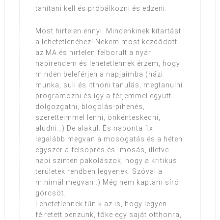
tanítani kell és próbálkozni és edzeni.
Most hirtelen ennyi. Mindenkinek kitartást
a lehetetlenéhez! Nekem most kezdődött
az MA és hirtelen felborult a nyári
napirendem és lehetetlennek érzem, hogy
minden beleférjen a napjaimba (házi
munka, suli és itthoni tanulás, megtanulni
programozni és így a férjemmel együtt
dolgozgatni, blogolás-pihenés,
szeretteimmel lenni, önkénteskedni,
aludni…) De alakul. És naponta 1x
legalább megvan a mosogatás és a héten
egyszer a felsöprés és -mosás, illetve
napi szinten pakolászok, hogy a kritikus
területek rendben legyenek. Szóval a
minimál megvan :) Még nem kaptam síró
görcsöt.
Lehetetlennek tűnik az is, hogy legyen
félretett pénzünk, tőke egy saját otthonra,