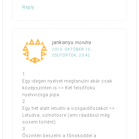
Reply
jankanyu
mondta
2013. OKTÓBER 10.,
CSÜTÖRTÖK, 20:42
1.
Egy idegen nyelvet megtanulni akár csak
középszinten is => Két felsőfokú
nyelvvizsga pipa.
2.
Egy hét alatt letudni a vizsgaidőszakot =>
Letudva, színötösre (ami ráadásul még
sosem történt).
3.
Őszintén beszélni a főnököddel a