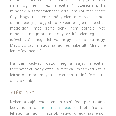
nem fog menni, ez lehetetlen!”. Szeretném, ha
mindenki visszaemlékezne arra, amikor már érezte
úgy, hogy teljesen reménytelen a helyzet, nincs
semmi esélye, hogy ebből kikecmeregjen, lehetetlen
megoldani, még soha senki nem csinált ilyet,
mindenki megmondta, hogy ez képtelenség — és
idővel aztán mégis lett valahogy, nem is akárhogy.
Megoldottad, megcsináltad, és sikerült. Miért ne
lenne így megint?
Ha van kedved, oszd meg a saját lehetetlen
történetedet, hogy ezzel is motiválj másokat! Azt is
leírhatod, most milyen lehetetlennek tűnő feladattal
állsz szemben.
MIÉRT NE?
Nekem a saját lehetetleneim közül (volt pár) talán a
kedvencem a
megismerkedésünk
: több fronton
lehetett támadni: fiatalok vagyunk, egymás elsői,