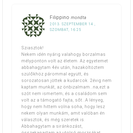
Filippino
mondta
2013. SZEPTEMBER 14.,
SZOMBAT, 16:25
Sziasztok!
Nekem idén nyárig valahogy borzalmas
mélyponton volt az életem. Az egyetemet
abbahagytam 4év után, hazaköltöztem
szülőkhöz párommal együtt, és
sorozatosan jöttek a kudarcok. 2évig nem
kaptam munkát, az önbizalmam…na,ezt a
szót nem ismertem; és a családom sem
volt az a támogató fajta, sőt…A lényeg,
hogy nem hittem volna soha, hogy lesz
nekem olyan munkám, amit valóban én
választok, és még szeretek is.
Abbahagytam a siránkozást,
összekapartam az utolsó morzsákat