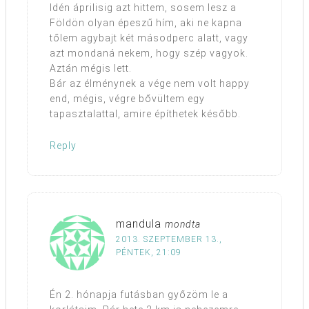
Idén áprilisig azt hittem, sosem lesz a
Földön olyan épeszű hím, aki ne kapna
tőlem agybajt két másodperc alatt, vagy
azt mondaná nekem, hogy szép vagyok.
Aztán mégis lett.
Bár az élménynek a vége nem volt happy
end, mégis, végre bővültem egy
tapasztalattal, amire építhetek később.
Reply
mandula
mondta
2013. SZEPTEMBER 13.,
PÉNTEK, 21:09
Én 2. hónapja futásban győzöm le a