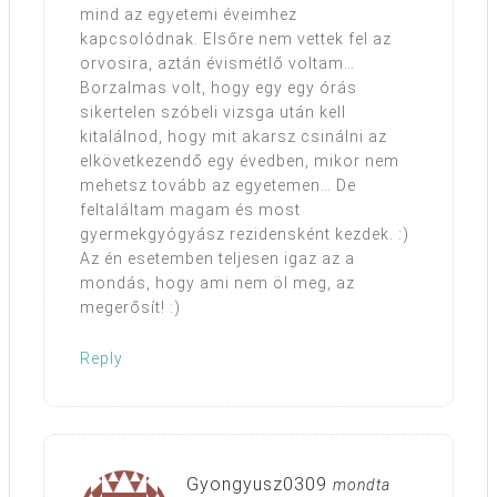
mind az egyetemi éveimhez
kapcsolódnak. Elsőre nem vettek fel az
orvosira, aztán évismétlő voltam…
Borzalmas volt, hogy egy egy órás
sikertelen szóbeli vizsga után kell
kitalálnod, hogy mit akarsz csinálni az
elkövetkezendő egy évedben, mikor nem
mehetsz tovább az egyetemen… De
feltaláltam magam és most
gyermekgyógyász rezidensként kezdek. :)
Az én esetemben teljesen igaz az a
mondás, hogy ami nem öl meg, az
megerősít! :)
Reply
Gyongyusz0309
mondta