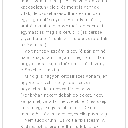
mást szoktunk meg így elég viharos volt a
kapcsolatunk eleje, és most is vannak
viták, de összeházasodtunk és minden
egyre gördülékenyebb. Volt olyan téma,
amiről azt hittem, sose tudjuk megérteni
egymást és mégis sikerült! :) (és persze
„ilyen fiatalon” csakazért is összekötöttük
az életünket)
– Volt nehéz vizsgám is egy jó pár, aminél
halálra izgultam magam, meg nem hittem,
hogy ötössel kijöhetnék onnan és bizony
ötössel jöttem ki :)
– Mindig is nagyon kétbalkezes voltam, én
úgy voltam vele, hogy sose leszek
ügyesebb, de a kedves férjem edzett
(konkrétan nekem dobált dolgokat, hogy
kapjam el, váratlan helyzetekben), és szép
lassan egyre ügyesebb lettem. De még
mindig örülök minden egyes elkapásnak :)
– Nem tudok futni. Ez volt a fixa ideám. A
Kedves ezt is lerombolta. Tudok. Csak