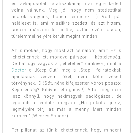
és távkapcsolat… Statisztikailag már rég el kellett
volna válnunk. Még jó, hogy nem statisztikai
adatok vagyunk, hanem emberek. :) Volt pár
haláleset is, ami miszlikre szedett, és azt hittem,
sosem mászom ki belőle, aztán szép lassan,
türelemmel helyére került megint minden.
Az is mókás, hogy most azt csinálom, amit. Ez is
lehetetlennek lett mondva párszor — képtelenség.
De hát úgy vagyok a „lehetetlen” címkével, mint a
Doctor
a „Keep Out” meg a „Stop!” feliratokkal:
ajánlásnak veszem őket, nem kőbe vésett
törvénynek. :D (Sőt, néha kifejezetten vörös posztó:
Képtelenség? Kihívás elfogadva!) Attól még nem
lesz könnyű, hogy nekimegyek padlógázzal, de
legalább a lendület megvan. „Ha pokolra jutsz,
legmélyére térj: az már a menny. Mert minden
körbeér.” (Weöres Sándor)
Per pillanat az tűnik lehetetlennek, hogy mindent