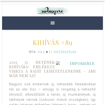
KIHÍVÁS #89
ÍRTA:
VIA
|
21 HOZZÁSZÓLÁS
2013 37. HETÉNEK
KIHÍVÁSA: EMLÉKEZZ
VISSZA A SAJÁT LEHETETLENEDRE – AMI
MÁR NEM AZ!
Nagyon sok embernek új, nehezebb feladatokkal
teli az idei ősz — amúgy is rengeteg a nehezítő
tényező, elkezdődött a tanév, új munkahelyek, új
lakhelyek várnak (sokszor másik országban), így
aztán teljesen érthetően felmerül, hogy „nekem ez