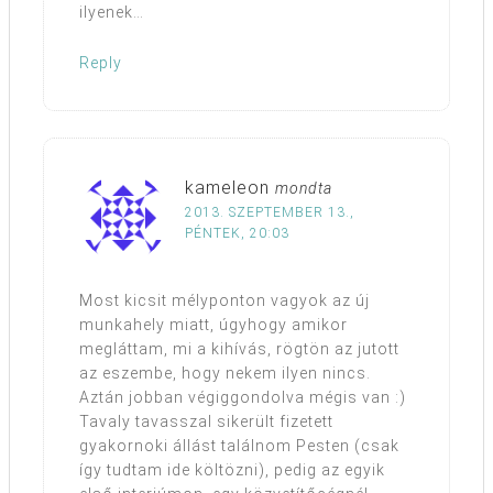
ilyenek…
Reply
kameleon
mondta
2013. SZEPTEMBER 13.,
PÉNTEK, 20:03
Most kicsit mélyponton vagyok az új
munkahely miatt, úgyhogy amikor
megláttam, mi a kihívás, rögtön az jutott
az eszembe, hogy nekem ilyen nincs.
Aztán jobban végiggondolva mégis van :)
Tavaly tavasszal sikerült fizetett
gyakornoki állást találnom Pesten (csak
így tudtam ide költözni), pedig az egyik