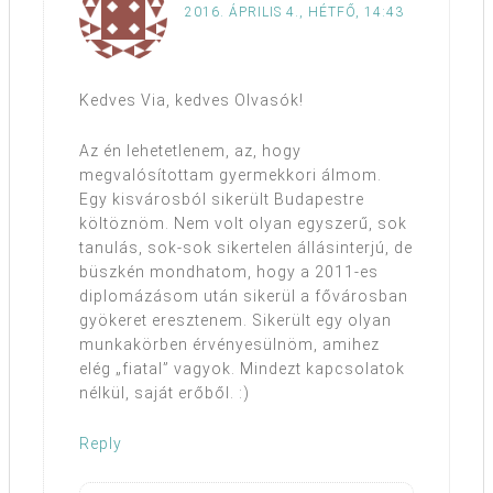
2016. ÁPRILIS 4., HÉTFŐ, 14:43
Kedves Via, kedves Olvasók!
Az én lehetetlenem, az, hogy
megvalósítottam gyermekkori álmom.
Egy kisvárosból sikerült Budapestre
költöznöm. Nem volt olyan egyszerű, sok
tanulás, sok-sok sikertelen állásinterjú, de
büszkén mondhatom, hogy a 2011-es
diplomázásom után sikerül a fővárosban
gyökeret eresztenem. Sikerült egy olyan
munkakörben érvényesülnöm, amihez
elég „fiatal” vagyok. Mindezt kapcsolatok
nélkül, saját erőből. :)
Reply