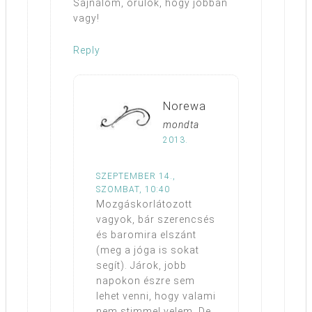
Sajnálom, örülök, hogy jobban
vagy!
Reply
Norewa
mondta
2013.
SZEPTEMBER 14.,
SZOMBAT, 10:40
Mozgáskorlátozott
vagyok, bár szerencsés
és baromira elszánt
(meg a jóga is sokat
segít). Járok, jobb
napokon észre sem
lehet venni, hogy valami
nem stimmel velem. De