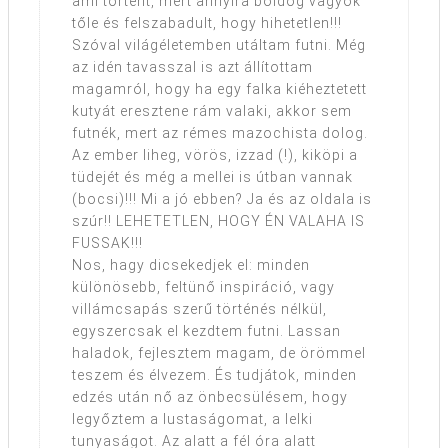
ami történt, mert annyira boldog vagyok
tőle és felszabadult, hogy hihetetlen!!!
Szóval világéletemben utáltam futni. Még
az idén tavasszal is azt állítottam
magamról, hogy ha egy falka kiéheztetett
kutyát eresztene rám valaki, akkor sem
futnék, mert az rémes mazochista dolog.
Az ember liheg, vörös, izzad (!), kiköpi a
tüdejét és még a mellei is útban vannak
(bocsi)!!! Mi a jó ebben? Ja és az oldala is
szúr!! LEHETETLEN, HOGY ÉN VALAHA IS
FUSSAK!!!
Nos, hagy dicsekedjek el: minden
különösebb, feltünő inspiráció, vagy
villámcsapás szerű történés nélkül,
egyszercsak el kezdtem futni. Lassan
haladok, fejlesztem magam, de örömmel
teszem és élvezem. És tudjátok, minden
edzés után nő az önbecsülésem, hogy
legyőztem a lustaságomat, a lelki
tunyaságot. Az alatt a fél óra alatt