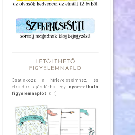
LETÖLTHETŐ
FIGYELEMNAPLÓ
Csatlakozz a hírleveleseimhez, és
elküldök ajándékba egy
nyomtatható
figyelemnaplót
is! :)