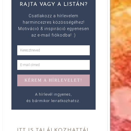
RAJTA VAGY A LISTÁN?
Csatlakozz a hírlevelem
harmincezres közösségéhez!
Motiváció & inspiráció egyenesen
az e-mail fiókodba! :)
A hírlevél ingyenes,
és bármikor leiratkozhatsz.
ITT IS TALÁLKOZHATTÁL