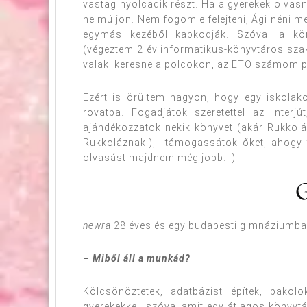
vastag nyolcadik részt. Ha a gyerekek olvas
ne múljon. Nem fogom elfelejteni, Ági néni m
egymás kezéből kapkodják. Szóval a köny
(végeztem 2 év informatikus-könyvtáros sza
valaki keresne a polcokon, az ETO számom p
Ezért is örültem nagyon, hogy egy iskolak
rovatba. Fogadjátok szeretettel az inter
ajándékozzatok nekik könyvet (akár Rukkolá
Rukkoláznak!), támogassátok őket, ahogy t
olvasást majdnem még jobb. :)
newra
28 éves és egy budapesti gimnáziumba
– Miből áll a munkád?
Kölcsönöztetek, adatbázist építek, pako
gyerekekkel, szóval amit egy átlagos könyvt