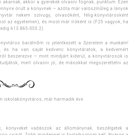
ni akarnak, akkor a gyerekek olvasni fognak, punktum. Ezen
ennyire örült a könyvnek — azóta már valószínűleg a lányok
vtár nekem szívügy, olvasóként, félig-könyvtárosként
kot az egyetemen), és most már íróként is (F25 vagyok, ha
edig 613.865-055.2).
önyvtáros barátnőm is jelentkezett a
Szeretem a munkám!
jút, és ha van saját kedvenc könyvtáratok, a kedvemért
ról beszerezve — mint mindjárt kiderül, a könyvtárosok is
udjátok, mert olvasni jó, de másokkal megszerettetni az
n iskolakönyvtáros, már harmadik éve.
lok, könyveket vadászok az állománynak, beszélgetek a
áros csinál. Több mindennel is foglalkoznom kell. Nyáron a