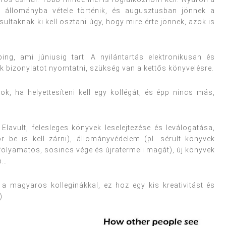
 állományba vétele történik, és augusztusban jönnek a
ltaknak ki kell osztani úgy, hogy mire érte jönnek, azok is
ng, ami júniusig tart. A nyilántartás elektronikusan és
ok bizonylatot nyomtatni, szükség van a kettős könyvelésre.
ok, ha helyettesíteni kell egy kollégát, és épp nincs más,
lavult, felesleges könyvek leselejtezése és leválogatása,
or be is kell zárni), állományvédelem (pl. sérült könyvek
folyamatos, sosincs vége és újratermeli magát), új könyvek
b…
 a magyaros kolleginákkal, ez hoz egy kis kreativitást és
)