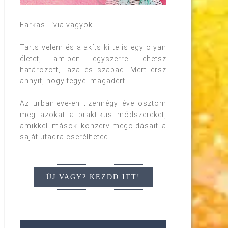
Farkas Lívia vagyok.
Tarts velem és alakíts ki te is egy olyan
életet, amiben egyszerre lehetsz
határozott, laza és szabad. Mert érsz
annyit, hogy tegyél magadért.
Az urban:eve-en tizennégy éve osztom
meg azokat a praktikus módszereket,
amikkel mások konzerv-megoldásait a
saját utadra cserélheted.