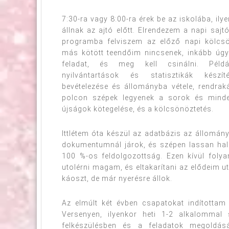
7:30-ra vagy 8:00-ra érek be az iskolába, il
állnak az ajtó előtt. Elrendezem a napi sajt
programba felviszem az előző napi kölcsö
más kötött teendőim nincsenek, inkább úgy
feladat, és meg kell csinálni. Pél
nyilvántartások és statisztikák készí
bevételezése és állományba vétele, rendrak
polcon szépek legyenek a sorok és minde
újságok kötegelése, és a kölcsönöztetés.
Ittlétem óta készül az adatbázis az állomány
dokumentumnál járok, és szépen lassan hal
100 %-os feldolgozottság. Ezen kívül fol
utolérni magam, és eltakarítani az elődeim u
káoszt, de már nyerésre állok.
Az elmúlt két évben csapatokat indítottam
Versenyen, ilyenkor heti 1-2 alkalommal 
felkészülésben és a feladatok megoldás