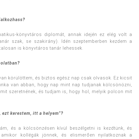
glalkozhass?
atikus-könyvtáros diplomát, annak idején ez elég volt a
tanár szak, se szakirány). Idén szeptemberben kezdem a
talosan is könyvtáros tanár lehessek.
solatban?
an körülöttem, és biztos egész nap csak olvasok. Ez kicsit
nka van abban, hogy nap mint nap tudjanak kölcsönözni,
mit szeretnének, és tudjam is, hogy hol, melyik polcon mit
, ezt kerestem, itt a helyem”?
ám, és a kölcsönzésen kívül beszélgetni is kezdtünk, és
 amikor kollégák jönnek, és elismerően nyilatkoznak a