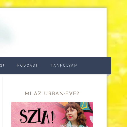
G!
PODCAST
TANFOLYAM
MI AZ URBAN:EVE?