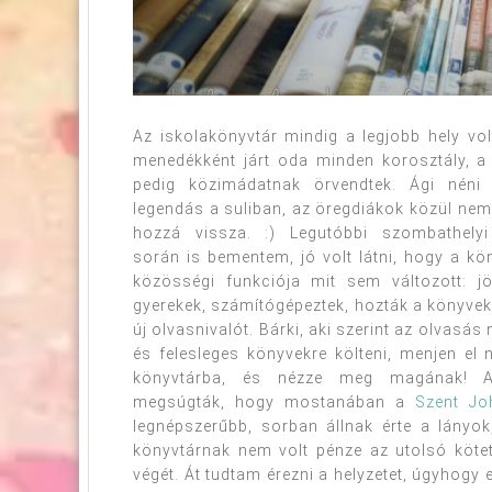
Az iskolakönyvtár mindig a legjobb hely vo
menedékként járt oda minden korosztály, a
pedig közimádatnak örvendtek. Ági néni
legendás a suliban, az öregdiákok közül nem
hozzá vissza. :) Legutóbbi szombathely
során is bementem, jó volt látni, hogy a kö
közösségi funkciója mit sem változott: jö
gyerekek, számítógépeztek, hozták a könyveke
új olvasnivalót. Bárki, aki szerint az olvasás
és felesleges könyvekre költeni, menjen el
könyvtárba, és nézze meg magának! A
megsúgták, hogy mostanában a
Szent Jo
legnépszerűbb, sorban állnak érte a lányo
könyvtárnak nem volt pénze az utolsó kötet
végét. Át tudtam érezni a helyzetet, úgyhogy