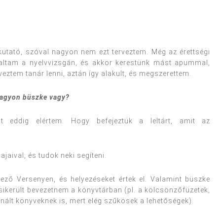
nkutató, szóval nagyon nem ezt terveztem. Még az érettségi
saltam a nyelvvizsgán, és akkor kerestünk mást apummal,
eztem tanár lenni, aztán így alakult, és megszerettem.
nagyon büszke vagy?
t eddig elértem. Hogy befejeztük a leltárt, amit az
jaival, és tudok neki segíteni.
lező Versenyen, és helyezéseket értek el. Valamint büszke
sikerült bevezetnem a könyvtárban (pl. a kölcsönzőfüzetek,
ált könyveknek is, mert elég szűkösek a lehetőségek).