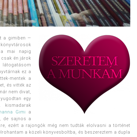
lt a gimiben —
 könyvtárosok
 a mai napig
 csak én járok
i látogatásom
nyvtárnak ez a
ttek-mentek a
t, és vitték az
 már nem divat,
 nyugodtan egy
 kismadarak
hanna Gimi
a
k, de sajnos a
re, ezért a rajongók még nem tudták elolvasni a történet
 elrohantam a közeli könyvesboltba, és beszereztem a dupla