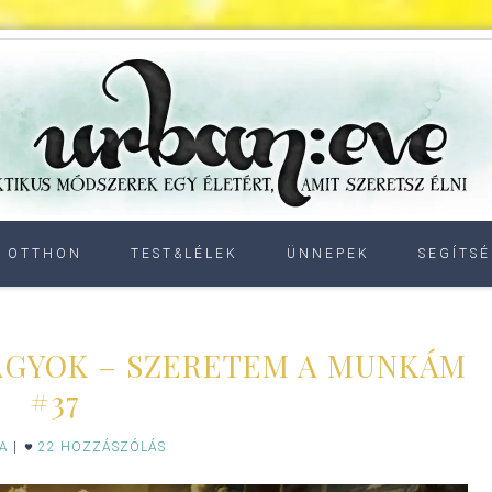
OTTHON
TEST&LÉLEK
ÜNNEPEK
SEGÍTSÉ
AGYOK – SZERETEM A MUNKÁM
#37
IA
|
22 HOZZÁSZÓLÁS