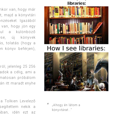
yenkor van, hogy már
ót, majd a könyvtári
nzéseket. Igazából
 van, hogy jön egy
dául a különböző
tése, új könyvek
ás, tolatás (hogy a
n könyv beférjen),
ról, jelenleg 25 256
adok a célig, ami a
yamatosan próbálom
tán itt maradt enyhe
 a Tolkien Levelező
„Ahogy én látom a
segítettem nekik a
könyvtárat…”
ában, idén ezt az