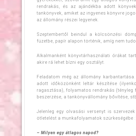
rendrakás, és az ajándékba adott könyvek
tankönyvek, amiket az ingyenes könyvre jogosu
az állomány részei legyenek.
Szeptembertől beindul a kölcsönzési dömpi
füzetbe, papír alapon történik, amíg nem tud
Alkalmanként könyvtárhasználati órákat tart
akire rá lehet bízni egy osztályt.
Feladatom még az állomány karbantartása. E
adott időközönként leltár készítése (ilyenk
ragasztása), folyamatos rendrakás (tényleg 
beszerzése, a tankönyvállomány bővítése, st
Jelenleg egy olvasási versenyt is szervezek
ötletelést a munkafolyamatok szürkeségébe :
– Milyen egy átlagos napod?