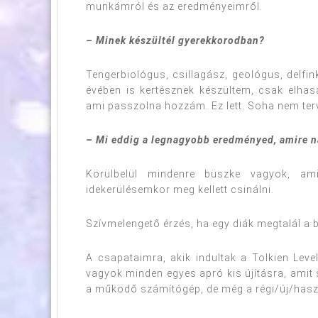
munkámról és az eredményeimről.
– Minek készültél gyerekkorodban?
Tengerbiológus, csillagász, geológus, delfi
évében is kertésznek készültem, csak elha
ami passzolna hozzám. Ez lett. Soha nem terv
– Mi eddig a legnagyobb eredményed, amire 
Körülbelül mindenre büszke vagyok, ami
idekerülésemkor meg kellett csinálni.
Szívmelengető érzés, ha egy diák megtalál a ba
A csapataimra, akik indultak a Tolkien Leve
vagyok minden egyes apró kis újításra, amit 
a működő számítógép, de még a régi/új/haszn