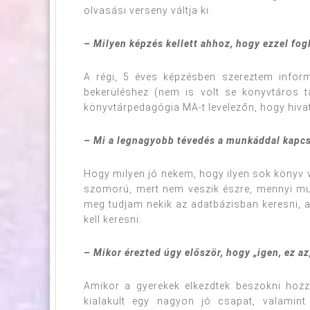
olvasási verseny váltja ki.
– Milyen képzés kellett ahhoz, hogy ezzel fo
A régi, 5 éves képzésben szereztem inform
bekerüléshez (nem is volt se könyvtáros 
könyvtárpedagógia MA-t levelezőn, hogy hiva
– Mi a legnagyobb tévedés a munkáddal kapc
Hogy milyen jó nekem, hogy ilyen sok könyv v
szomorú, mert nem veszik észre, mennyi mu
meg tudjam nekik az adatbázisban keresni, a
kell keresni.
– Mikor érezted úgy először, hogy „igen, ez az
Amikor a gyerekek elkezdtek beszokni hozz
kialakult egy nagyon jó csapat, valamint