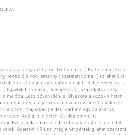
 SZERDA
nyomással megoszthatod Twitteren is. :) Kattints ide! Szép
 locsolója volt, amennyit szeretett volna. :) (x lehet 0 is
kkal jobb a hangulatom, mióta megint rendszeresen süt a
:) Egyetek finomakat, pihenjetek jót, szagoljatok szép
ani a melóba. Lesz bőven idén is. Olvasótalálkozók a héten
ormátumban megtaláljátok az összes következő találkozót --
n jelöltem, májusban például várható egy Zalakaros,
amarosan. Addig is, a héten két alkalommal is
rban:Eve piknik, amire mindenkit családostul szeretettel
kálok. Gyertek! :) Plusz, még e hét péntekig lehet szavazni