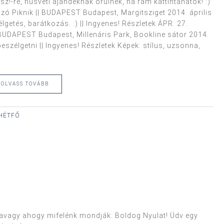
z!-re, húsvéti ajándéknak örülnék, ha rám kattintanátok! :)
ó Piknik || BUDAPEST Budapest, Margitsziget 2014. április
etés, barátkozás. :) || Ingyenes! Részletek ÁPR. 27.
 BUDAPEST Budapest, Millenáris Park, Bookline sátor 2014.
beszélgetni || Ingyenes! Részletek Képek: stílus, uzsonna,
OLVASS TOVÁBB
 HÉTFŐ
avagy ahogy mifelénk mondják: Boldog Nyulat! Üdv egy