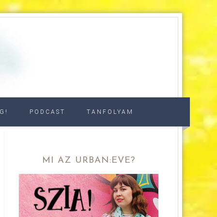
G!
PODCAST
TANFOLYAM
MI AZ URBAN:EVE?