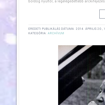
boldog nyúltól, a legelégedettebb arckifejezésév
EREDETI PUBLIKÁLÁS DÁTUMA:
2014. ÁPRILIS 20.
KATEGÓRIA:
ARCHÍVUM