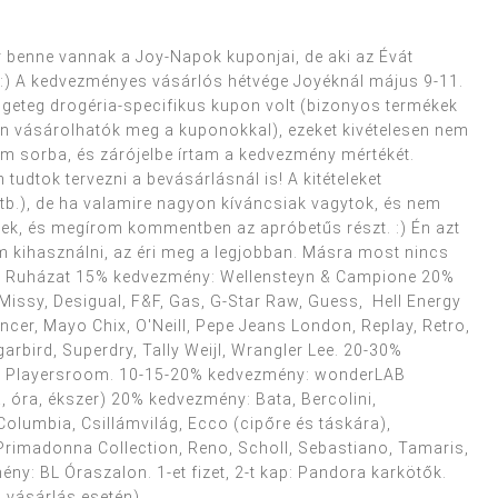
r benne vannak a Joy-Napok kuponjai, de aki az Évát
 :) A kedvezményes vásárlós hétvége Joyéknál május 9-11.
engeteg drogéria-specifikus kupon volt (bizonyos termékek
 vásárolhatók meg a kuponokkal), ezeket kivételesen nem
m sorba, és zárójelbe írtam a kedvezmény mértékét.
tudtok tervezni a bevásárlásnál is! A kitételeket
stb.), de ha valamire nagyon kíváncsiak vagytok, és nem
tek, és megírom kommentben az apróbetűs részt. :) Én azt
 kihasználni, az éri meg a legjobban. Másra most nincs
e? Ruházat 15% kedvezmény: Wellensteyn & Campione 20%
issy, Desigual, F&F, Gas, G-Star Raw, Guess, Hell Energy
ncer, Mayo Chix, O'Neill, Pepe Jeans London, Replay, Retro,
bird, Superdry, Tally Weijl, Wrangler Lee. 20-30%
), Playersroom. 10-15-20% kedvezmény: wonderLAB
a, óra, ékszer) 20% kedvezmény: Bata, Bercolini,
Columbia, Csillámvilág, Ecco (cipőre és táskára),
Primadonna Collection, Reno, Scholl, Sebastiano, Tamaris,
y: BL Óraszalon. 1-et fizet, 2-t kap: Pandora karkötők.
 vásárlás esetén). ...