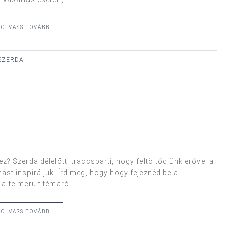
OLVASS TOVÁBB
 SZERDA
z? Szerda délelőtti traccsparti, hogy feltöltődjünk erővel a
ást inspiráljuk. Írd meg, hogy hogy fejeznéd be a
 felmerült témáról. ...
OLVASS TOVÁBB