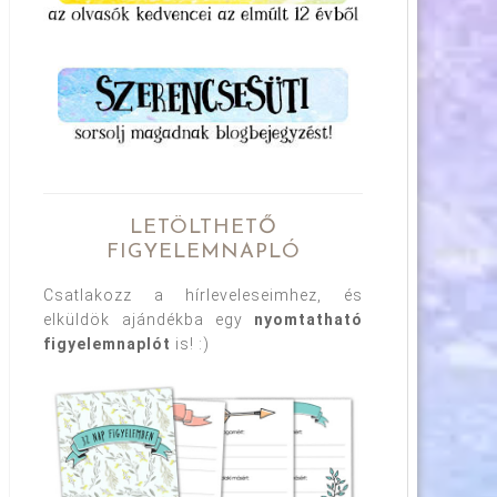
LETÖLTHETŐ
FIGYELEMNAPLÓ
Csatlakozz a hírleveleseimhez, és
elküldök ajándékba egy
nyomtatható
figyelemnaplót
is! :)