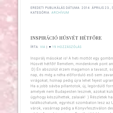
EREDETI PUBLIKÁLÁS DÁTUMA:
2014. ÁPRILIS 23.,
KATEGÓRIA:
ARCHÍVUM
INSPIRÁCIÓ HÚSVÉT HÉTFŐRE
ÍRTA:
VIA
|
19 HOZZÁSZÓLÁS
Inspirálj másokat is! A heti mottót egy gomb
Húsvét hétfőt! Remélem, mindenkinek pont annyi
:D) Én abszolút érzem magamon a tavaszt, so
nap, és még a néha előforduló eső sem zavar. 
virágokat, holnap pedig újra lehet fejest ugr
Ha a jobb sávba pillantotok, új, legördülő f
amelyek nem Budapesten lesznek, azokat külö
úgyhogy készülhettek, zalaiak! :) Részletek h
találkozhatunk, egyrészt szombaton lesz az U
várok, vasárnap pedig a Könyvfesztiválon dedi