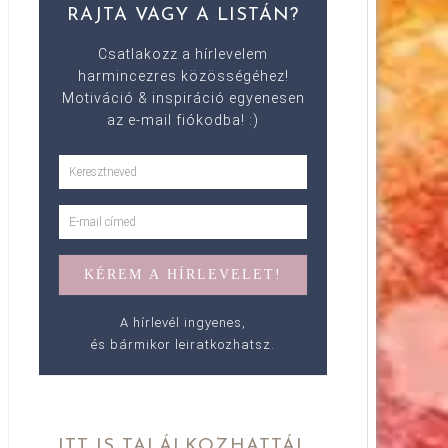
RAJTA VAGY A LISTÁN?
Csatlakozz a hírlevelem
harmincezres közösségéhez!
Motiváció & inspiráció egyenesen
az e-mail fiókodba! :)
A hírlevél ingyenes,
és bármikor leiratkozhatsz.
ITT IS TALÁLKOZHATTÁL