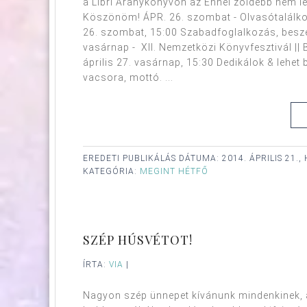
a Libri Aranykönyvön az Ennél zöldebb nem les
Köszönöm! ÁPR. 26. szombat - Olvasótalálkoz
26. szombat, 15:00 Szabadfoglalkozás, beszélg
vasárnap - XII. Nemzetközi Könyvfesztivál ||
április 27. vasárnap, 15:30 Dedikálok & lehet 
vacsora, mottó. ...
EREDETI PUBLIKÁLÁS DÁTUMA:
2014. ÁPRILIS 21.,
KATEGÓRIA:
MEGINT HÉTFŐ
SZÉP HÚSVÉTOT!
ÍRTA:
VIA
|
Nagyon szép ünnepet kívánunk mindenkinek, 