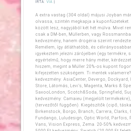
ÍRTA:
VIA
|
A extra vastag (304 oldal) májusi Joyban má
olvassa, szintén megkapja a kuponfüzeteket.
között lesz, nagyjából két hét múlva. Mivel r
csak a DM-ben, Müllerben, vagy Rossmannban
kedvezmény, hanem drogéria szerint rendezte
Remélem, így átláthatóbb, és célirányosabban 
igyekeztem jelezni zárójelben (egy termékre, 
egyértelmű, hogy merre hány méter, kérdezze
hiszem, megint a Müller 20%-os kupont fogom
kifejezetten szükségem. Ti mentek valamerr
kedvezmény: AsiaCenter, Devergo, Dockyard, M
Store, Látomás, Levi's, Magenta, Marks & Spe
SaxooLondon, Scotch&Soda, Springfield, Sugar
kedvezmény: Camaieu (megjelölt termékekre
(tervezőtől függően). Kiegészítők (cipő, tásk
Birkenstock, Borgo, Branch, Carrera, Clarks, 
Fundango, Luludesign, Optic World, Parfois, 
Vans, Vision Express, Zema. 20-50% kedvezmén
5000 Ft kedvezmény: Swatch (20 000 Ft feletti