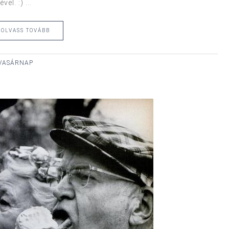
el. :) ...
OLVASS TOVÁBB
, VASÁRNAP