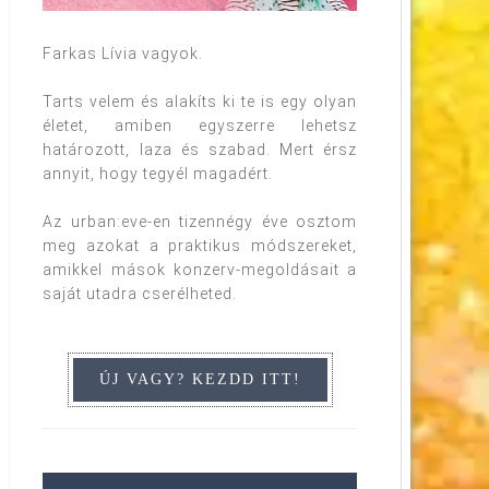
Farkas Lívia vagyok.
Tarts velem és alakíts ki te is egy olyan
életet, amiben egyszerre lehetsz
határozott, laza és szabad. Mert érsz
annyit, hogy tegyél magadért.
Az urban:eve-en tizennégy éve osztom
meg azokat a praktikus módszereket,
amikkel mások konzerv-megoldásait a
saját utadra cserélheted.