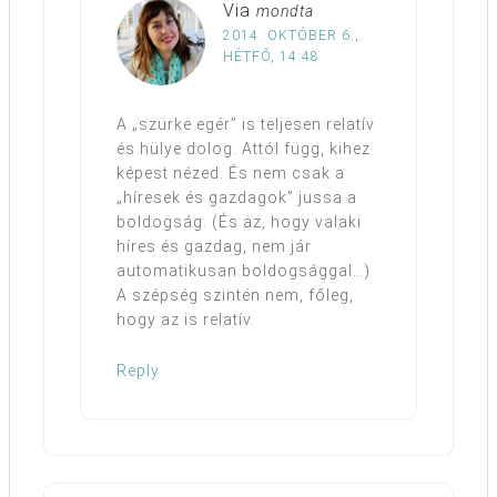
Via
mondta
2014. OKTÓBER 6.,
HÉTFŐ, 14:48
A „szürke egér” is teljesen relatív
és hülye dolog. Attól függ, kihez
képest nézed. És nem csak a
„híresek és gazdagok” jussa a
boldogság. (És az, hogy valaki
híres és gazdag, nem jár
automatikusan boldogsággal…)
A szépség szintén nem, főleg,
hogy az is relatív.
Reply