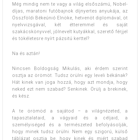
Még mindig nem te vagy a világ elsőszámú, Nobel-
díjas, maratoni futóbajnok díjnyertes anyukája, az
Összföldi Békeúnió Elnöke, hetvenöt diplomával, öt
nyelvvizsgával, két étteremmel és saját
szakácskönyvvel, jólnevelt kutyákkal, szerető férjjel
és tökéletesre nyírt pázsitú kerttel?
Na és aztán!
Nincsen Boldogság Mikulás, aki érdem szerint
osztja az örömöt. Tudsz örülni egy leveli békának?
Hát kinek van joga hozzá, hogy azt mondja, hogy
neked ezt nem szabad? Senkinek. Örülj a brekinek,
és kész.
A te örömöd a sajátod – a világnézeted, a
tapasztalataid, a vágyaid és a céljaid, a
személyiséged és a természeted befolyásolják,
hogy minek tudsz örülni. Nem egy szigorú, külső
táblázat osztja be, hogy kinek és miért szabad