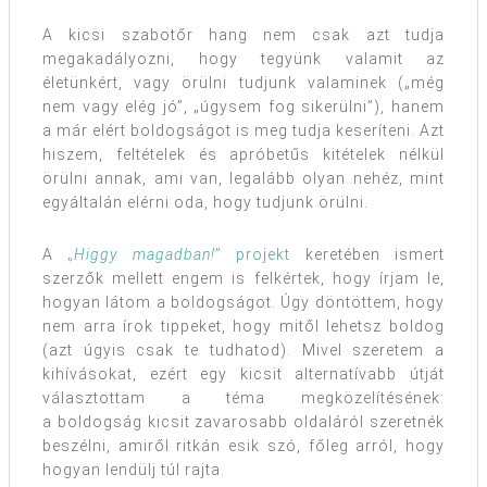
A kicsi szabotőr hang nem csak azt tudja
megakadályozni, hogy tegyünk valamit az
életünkért, vagy örülni tudjunk valaminek („még
nem vagy elég jó”, „úgysem fog sikerülni”), hanem
a már elért boldogságot is meg tudja keseríteni. Azt
hiszem, feltételek és apróbetűs kitételek nélkül
örülni annak, ami van, legalább olyan nehéz, mint
egyáltalán elérni oda, hogy tudjunk örülni.
A
„
Higgy magadban!
” projekt
keretében ismert
szerzők mellett engem is felkértek, hogy írjam le,
hogyan látom a boldogságot. Úgy döntöttem, hogy
nem arra írok tippeket, hogy mitől lehetsz boldog
(azt úgyis csak te tudhatod). Mivel szeretem a
kihívásokat, ezért egy kicsit alternatívabb útját
választottam a téma megközelítésének:
a boldogság kicsit zavarosabb oldaláról szeretnék
beszélni, amiről ritkán esik szó, főleg arról, hogy
hogyan lendülj túl rajta.