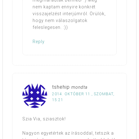
megmaradtak benned! :) Még
nem kaptam ennyire konkrét
visszajelzést interjúmról. Örülök,
hogy nem válaszolgatok
feleslegesen. :))
Reply
tshehip
mondta
2014. OKTÓBER 11., SZOMBAT,
15:21
Szia Via, sziasztok!
Nagyon egyetértek az írásoddal, tetszik a