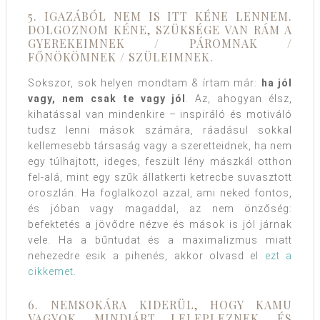
5. IGAZÁBÓL NEM IS ITT KÉNE LENNEM.
DOLGOZNOM KÉNE, SZÜKSÉGE VAN RÁM A
GYEREKEIMNEK / PÁROMNAK /
FŐNÖKÖMNEK / SZÜLEIMNEK.
Sokszor, sok helyen mondtam & írtam már:
ha jól
vagy, nem csak te vagy jól
. Az, ahogyan élsz,
kihatással van mindenkire – inspiráló és motiváló
tudsz lenni mások számára, ráadásul sokkal
kellemesebb társaság vagy a szeretteidnek, ha nem
egy túlhajtott, ideges, feszült lény mászkál otthon
fel-alá, mint egy szűk állatkerti ketrecbe suvasztott
oroszlán. Ha foglalkozol azzal, ami neked fontos,
és jóban vagy magaddal, az nem önzőség:
befektetés a jövődre nézve és mások is jól járnak
vele. Ha a bűntudat és a maximalizmus miatt
nehezedre esik a pihenés, akkor olvasd el
ezt a
cikkemet
.
6. NEMSOKÁRA KIDERÜL, HOGY KAMU
VAGYOK. MINDJÁRT LELEPLEZNEK, ÉS