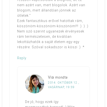
nem azért van, mert blogolok. Azért van
blogom, mert állandóan jönnek az
ötletek.”
Ezek fantasztikus erővel hatottak rám,
köszönöm-köszönöm-köszönöm!!! :) :) :)
Nem szó szerint ugyanezek érvényesek
rám természetesen, de kiválóan
lekottázhatók a saját életem egy-egy
részére. Szóval sokadszor is köszi :) :*
Reply
Via
mondta
2014. OKTÓBER 12.,
VASÁRNAP, 19:59
De jó, hogy ezek így