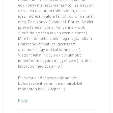
egy könyvet a nagymamámtól, és nagyon
szívesen olvastam többször is, de az
igazi mondanivalója felnőtt koromra talált
meg. Ez a könyv Eleanor H. Porter: Az élet
játéka (eredeti címe: Pollyanna – sok
filmfeldolgozása is van ezen a címen).
Mire felnőtt lettem, némileg megtanultam
Pollyanna játékát, és igyekszem
alkalmazni. Így sokkal könnyebb :)
Viszont lehet, hogy sok borúlátóbb
ismerősöm agyára megyek vele (na, itt a
kisördög mégiscsak :D ).
Elnézést a bőséges szóáradatért…
bölcsészként semmit nem bírok két
mondaton belül kifejteni :)
Reply