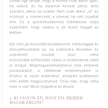
Sokan úgy tartják, hogy a munka csak akkor igazi,
ha utálod, és ha olyannal keresel pénzt, amit
szeretsz, akkor az csalás. Nem csak akkor „ér” az
örömöd, a szerencséd, a sikered, ha vért izzadtál
érte. Ez a gondolkodásmód tökéletesen tudja
szabotálni, hogy valaha is jól érezd magad az
életben.
Bár nem jár kevesebb küzdelemmel, nehézséggel és
áldozathozatallal az, ha számodra élvezetes és
szerethető munkát űzöl, néha
különösebb erőfeszítés nélkül is történhetnek veled
jó dolgok. Megmagyarázhatatlanul, más emberek
jóindulatából, a véletlenek eredményeként is
érhetsz el olyan eredményt, amelyért kivételesen
nem kellett megpusztulnod. Örülj neki, hogy néha
ilyen is van! Most fogadd el és élvezd.
2. KI VAGYOK ÉN, HOGY JÓL MERJEM
MAGAM ÉREZNI?