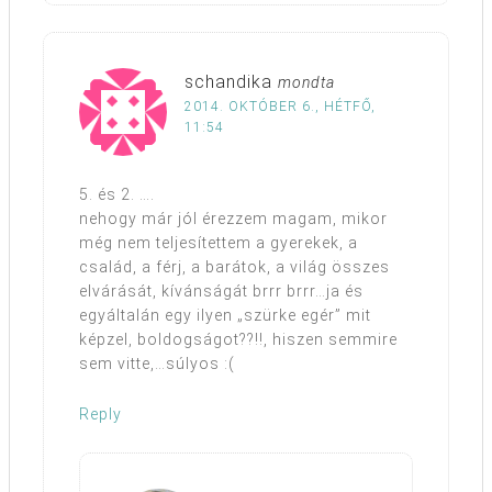
schandika
mondta
2014. OKTÓBER 6., HÉTFŐ,
11:54
5. és 2. ….
nehogy már jól érezzem magam, mikor
még nem teljesítettem a gyerekek, a
család, a férj, a barátok, a világ összes
elvárását, kívánságát brrr brrr…ja és
egyáltalán egy ilyen „szürke egér” mit
képzel, boldogságot??!!, hiszen semmire
sem vitte,…súlyos :(
Reply