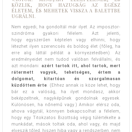
KÖZLIK, HOGY HAZUGSÁG AZ EGÉSZ
ÉLETEM, ÉS MEHETEK VISSZA A BALETTBE
UGRÁLNI.
Nem egyedi, ha gondoltál már ilyet. Az imposztor-
szindróma gyakori félelem. Azt jelenti,
hogy egyszerűen képtelen vagy elhinni, hogy
létezhet ilyen szerencsés és boldog élet (főleg, ha
erre alig láttál példát a környezetedben). Az
eredményeidet nem tudod valóban felvállalni, és
azt mondani:
azért tartok itt, ahol tartok, mert
rátermett vagyok, tehetséges, értem a
dolgomat, kitartóan és szorgalmasan
küzdöttem érte
. (Ehhez annak is köze lehet, hogy
bár ez a valóság, ha ilyet mondasz, akkor
beképzeltnek, nagyképűnek gondolnak egyesek.
Különösen, ha nőnemű vagy.) Amikor elérsz oda,
ahova vágytál, könnyen bekapcsolhat a félelem,
hogy egy Titokzatos Bizottság végig túlértékelte a
munkádat, mások toltak oda, ahol vagy, és majd
elveszik tőled, hiszen hiba vagy a rendszerben, nem