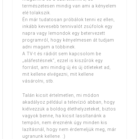
természetesen mindig van ami a kényelem
elé tolakszik.
Én már tudatosan próbálok tenni ez ellen,
inkább kevesebb tennivalót zsúfolok egy
napra vagy lemondok egy betervezett
programról, hogy kényelmesen át tudjam
adni magam a többinek.
A TV-t és rádiót sem kapcsolom be
„aláfestésnek”, ezzel is kiszűrök egy
forrást, ami mindig új és új ötleteket ad,
mit kellene elvégezni, mit kellene
vásárolni, stb.
Talán kicsit értelmetlen, mi módon
akadályoz például a televízió abban, hogy
kiélvezzük a boldog élethelyzeteket, biztos
vagyok benne, ha kicsit lassítanánk a
tempón, nem éreznénk úgy minden kis
lazításnál, hogy nem érdemeljük meg, már
ugranunk kellene. :)