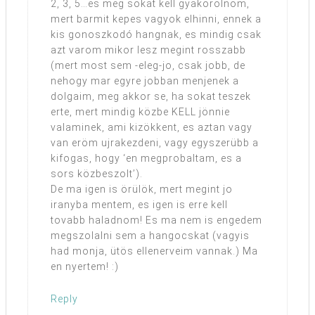
2, 3, 5…es meg sokat kell gyakorolnom,
mert barmit kepes vagyok elhinni, ennek a
kis gonoszkodó hangnak, es mindig csak
azt varom mikor lesz megint rosszabb
(mert most sem -eleg-jo, csak jobb, de
nehogy mar egyre jobban menjenek a
dolgaim, meg akkor se, ha sokat teszek
erte, mert mindig közbe KELL jönnie
valaminek, ami kizökkent, es aztan vagy
van eröm ujrakezdeni, vagy egyszerübb a
kifogas, hogy ‘en megprobaltam, es a
sors közbeszolt’).
De ma igen is örülök, mert megint jo
iranyba mentem, es igen is erre kell
tovabb haladnom! Es ma nem is engedem
megszolalni sem a hangocskat (vagyis
had monja, ütös ellenerveim vannak.) Ma
en nyertem! :)
Reply