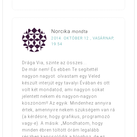
Norcika
mondta
2014. OKTÓBER 12., VASÁRNAP,
19:54
Drága Via, szinte az összes….
De már nem! És ebben Te segítettél
nagyon nagyot: olvastam egy Veled
készült interjút egy tavalyi Évában és ott
volt két mondatod, ami nagyon sokat
jelentett nekem és nagyon-nagyon
köszönöm!! Az egyik: Mindenhez annyira
értek, amennyire nekem szükségem van rá
(a kérdésre, hogy grafikus, programozó
vagy-e). A másik: „Mondhatom, hogy
minden ébren töltött órám legalább
részben kapcsolódik a bloghoz, de ez