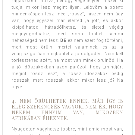
ragaszkodni hozzá, nehogy vége legyen, hiszen ki
tudja, mikor lesz megint ilyen. Lelövöm a poént:
mindenképpen lesz még „rossz”, hiszen nem úgy
van, hogy egyszer már elérted „a jót”, és akkor
kipipálhatod, hátradőlhetsz, és életed végéig
megnyugodhatsz, mert soha többet semmi
nehézséged nem lesz.
DE
ez nem azért fog történni,
mert most örülni mertél valaminek, és az a
világ szigorúan megbüntet a jó dolgodért. Nem kell
törlesztened azért, ha most van minek örülnöd. Ha
a jó időszakokban azon parázol, hogy „mindjárt
megint rossz lesz”, a rossz időszakok pedig
rosszak, mert rosszak, akkor mikor lesz jó? Na
ugye.
4. NEM ÖRÜLHETEK ENNEK. MÁR ÍGY IS
ELÉG SZERENCSÉS VAGYOK, NEM ÉR, HOGY
NEKEM ENNYIM VAN, MIKÖZBEN
AFRIKÁBAN ÉHEZNEK.
Nyugodtan vágyhatsz többre, mint amid most van,