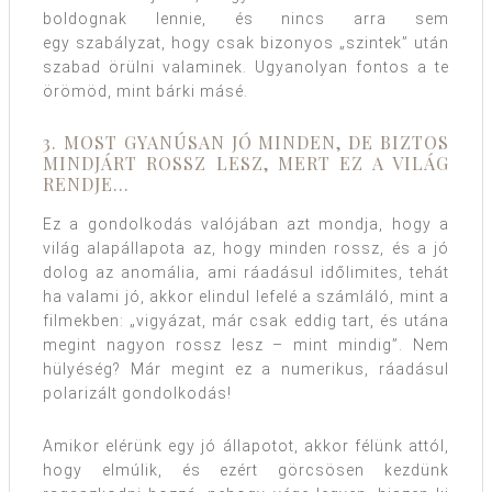
boldognak lennie, és nincs arra sem
egy szabályzat, hogy csak bizonyos „szintek” után
szabad örülni valaminek. Ugyanolyan fontos a te
örömöd, mint bárki másé.
3. MOST GYANÚSAN JÓ MINDEN, DE BIZTOS
MINDJÁRT ROSSZ LESZ, MERT EZ A VILÁG
RENDJE…
Ez a gondolkodás valójában azt mondja, hogy a
világ alapállapota az, hogy minden rossz, és a jó
dolog az anomália, ami ráadásul időlimites, tehát
ha valami jó, akkor elindul lefelé a számláló, mint a
filmekben: „vigyázat, már csak eddig tart, és utána
megint nagyon rossz lesz – mint mindig”. Nem
hülyéség? Már megint ez a numerikus, ráadásul
polarizált gondolkodás!
Amikor elérünk egy jó állapotot, akkor félünk attól,
hogy elmúlik, és ezért görcsösen kezdünk