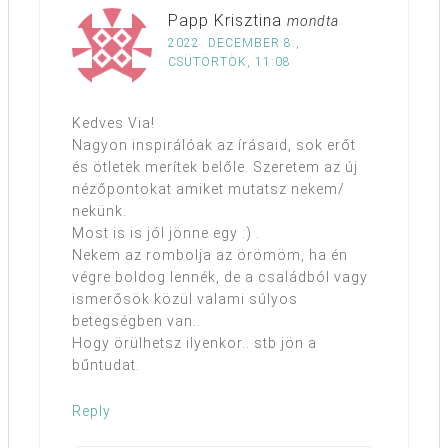
Papp Krisztina
mondta
2022. DECEMBER 8.,
CSÜTÖRTÖK, 11:08
Kedves Via!
Nagyon inspirálóak az írásaid, sok erőt
és ötletek merítek belőle. Szeretem az új
nézőpontokat amiket mutatsz nekem/
nekünk.
Most is is jól jönne egy :) .
Nekem az rombolja az örömöm, ha én
végre boldog lennék, de a családból vagy
ismerősök közül valami súlyos
betegségben van..
Hogy örülhetsz ilyenkor.. stb jön a
bűntudat.
Reply