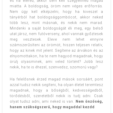
és ha eléred, akkor sem kell szégyellned magad
miatta. A boldogság, öröm nem véges erőforrás.
Nem úgy kell elképzelni, hogy ha kiveszel a
tányérból hat boldogsággombócot, akkor neked
több lesz, mint másnak, és nekik nem marad.
Mindenki a saját boldogságát éli meg, egy belső
utat jársz, nem futóverseny, ahol vannak győztesek
meg vesztesek. Eleve nem lehet ennyire
számszerűsíteni az örömöt, hiszen teljesen relatív,
hogy az kinek mit jelent. Segítene az árvákon és az
elnyomottakon, ha te nem hagyod magadnak, hogy
örülj olyasminek, ami veled történt? Jobb lesz
nekik, ha te is éhezel, szenvedsz, szomorú vagy?
Ha felelősnek érzed magad mások sorsáért, pont
azzal tudsz nekik segíteni, ha olyan életet teremtesz
magadnak, hogy a bőségből, kedvességedből,
törődésből, szeretetből nekik is tudj adni. Csak
olyat tudsz adni, ami neked is van.
Nem önzőség,
hanem szükségszerű, hogy magaddal kezdd
.