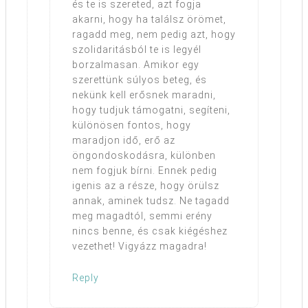
és te is szereted, azt fogja
akarni, hogy ha találsz örömet,
ragadd meg, nem pedig azt, hogy
szolidaritásból te is legyél
borzalmasan. Amikor egy
szerettünk súlyos beteg, és
nekünk kell erősnek maradni,
hogy tudjuk támogatni, segíteni,
különösen fontos, hogy
maradjon idő, erő az
öngondoskodásra, különben
nem fogjuk bírni. Ennek pedig
igenis az a része, hogy örülsz
annak, aminek tudsz. Ne tagadd
meg magadtól, semmi erény
nincs benne, és csak kiégéshez
vezethet! Vigyázz magadra!
Reply