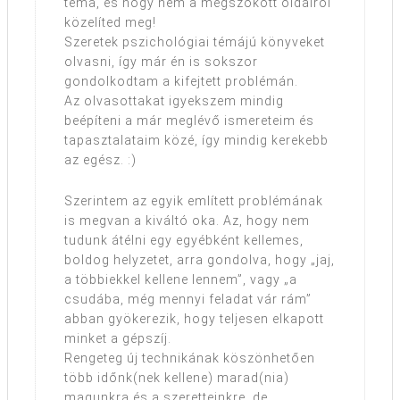
téma, és hogy nem a megszokott oldalról
közelíted meg!
Szeretek pszichológiai témájú könyveket
olvasni, így már én is sokszor
gondolkodtam a kifejtett problémán.
Az olvasottakat igyekszem mindig
beépíteni a már meglévő ismereteim és
tapasztalataim közé, így mindig kerekebb
az egész. :)
Szerintem az egyik említett problémának
is megvan a kiváltó oka. Az, hogy nem
tudunk átélni egy egyébként kellemes,
boldog helyzetet, arra gondolva, hogy „jaj,
a többiekkel kellene lennem”, vagy „a
csudába, még mennyi feladat vár rám”
abban gyökerezik, hogy teljesen elkapott
minket a gépszíj.
Rengeteg új technikának köszönhetően
több időnk(nek kellene) marad(nia)
magunkra és a szeretteinkre, de