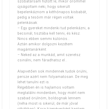
szobatársam hűtött le, mikor örömmel
újságoltam neki, hogy sikerült
bepelenkáznom a kéthónapos kisbabát,
pedig a tesóim már régen voltak
pelenkásak:
– Egy gyereket mindenki tud pelenkázni, a
becsinál, tisztába kell tenni, és kész.
Nincs ebben semmi különös…
Aztán amikor dolgozni kezdtem
magántanárként:
– Neked az a munkád, amit szeretsz
csinálni, nem fáradhatsz el…
Alapvetően sok mindennek tudok örülni,
persze azért nem folyamatosan. De meg
lehet tanulni ezt is.
Régebben én is hajlamos voltam
megtalálni mindenben, hogy miért nem
szabad örülnöm, boldognak lennem
(néha most is sikerül, de már jóval
ritkábban). Kora tizenévesként kaptam