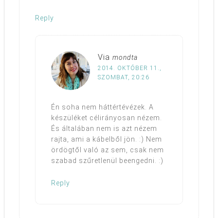
Reply
Via
mondta
2014. OKTÓBER 11.,
SZOMBAT, 20:26
Én soha nem háttértévézek. A
készüléket célirányosan nézem.
És általában nem is azt nézem
rajta, ami a kábelből jön. :) Nem
ördögtől való az sem, csak nem
szabad szűretlenül beengedni. :)
Reply