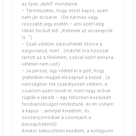
az ilyen „építő” mondatok:
– Természetes, hogy ötöst kapsz, azért
nem jár dicséret… (De hármas vagy
rosszabb jegy esetén – ami azért elég
ritkán fordult elő: „Kellenek az utcaseprők
is…”)
– Csak véletlen sikerülhetett ötösre a
szigorlatod, mert… (másfél óra hosszat
tartott az a feleletem, szóval azért annyira
véletlen nem volt)
– Ja persze, úgy védted ki a gólt, hogy
ijedtedben magad elé kaptad a kezed… (a
valóságban tök szabályosan védtem, a
csuklóm azért törött el, mert nagy erővel
rúgták a labdát – egy táborban koedukált
focibajnokságot rendeztünk, és én voltam
a kapus -, amelyet kivédtem, és
összenyomódtak a csontjaim a
becsapódástól)
Amikor bébiszittelni kezdtem, a kollégiumi