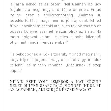
is járna neked ez az öröm. Neil Gaiman író úgy
fogalmazta meg, hogy attól fél, eljön érte a Fraud
Police, azaz a Kóklerrendőrség. „Gaiman úr,
tévedés történt, maga nem is jó író, csak fel lett
fújva. Igazából mindenki utálja, és tök borzasztó az
összes könyve. Ezennel felszámoljuk az életét. Na
mars dolgozni valami lelketlen állásba kilenctől
ötig, mint minden rendes ember!”
Ha bekopognak a Kóklerzsaruk, mondd meg nekik,
hogy teljesen jogosan vagy ott, ahol vagy, imádsz
itt lenni, és minden rendben. „Maguknak is szép
napot.”
MELYIK ESET VOLT ISMERŐS A HAT KÖZÜL?
NEKED MILYEN SZABOTÁLÓ MONDAT INDUL BE
AZ AGYADBAN, AMIKOR JÓL ÉRZED MAGAD?