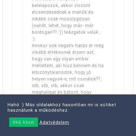
belelapozok, akkor viszont
elcsendesednek a manók és
inkább csak mosolygósan
(nahát, lehet, hogy már- már
boldogan?? :)) teázgatok velük…
:)
Amikor sok negatív hatás ér még
inkább értékesnek érzem azt,
hogy van egy olyan ember
mellettem, aki hisz bennem és ha
elbizonytalanodok, hogy jó
helyen vagyok-e, mit csinálok??,
stb, stb, stb, akkor csak
meghallgat és bátorít, hogy
csináld!!… :D
Hahó :) Más oldalakhoz hasonlóan mi is sütiket
Utánanézek a könyvnek, amit
használunk a működéshez.
ajánlottál, biztosan jó. :)
Köszi!
Adatvédelem
Oké, köszi
Via, szerintem egyre jobbak a