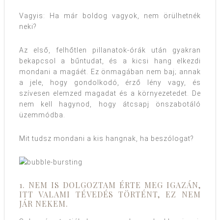
Vagyis: Ha már boldog vagyok, nem örülhetnék
neki?
Az első, felhőtlen pillanatok-órák után gyakran
bekapcsol a bűntudat, és a kicsi hang elkezdi
mondani a magáét. Ez önmagában nem baj; annak
a jele, hogy gondolkodó, érző lény vagy, és
szívesen elemzed magadat és a környezetedet. De
nem kell hagynod, hogy átcsapj önszabotáló
üzemmódba.
Mit tudsz mondani a kis hangnak, ha beszólogat?
1. NEM IS DOLGOZTAM ÉRTE MEG IGAZÁN,
ITT VALAMI TÉVEDÉS TÖRTÉNT, EZ NEM
JÁR NEKEM.