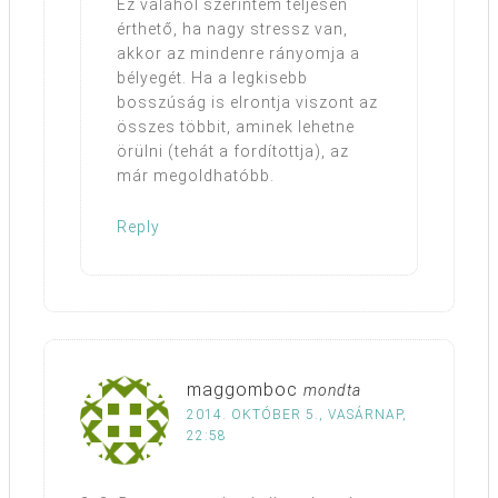
Ez valahol szerintem teljesen
érthető, ha nagy stressz van,
akkor az mindenre rányomja a
bélyegét. Ha a legkisebb
bosszúság is elrontja viszont az
összes többit, aminek lehetne
örülni (tehát a fordítottja), az
már megoldhatóbb.
Reply
maggomboc
mondta
2014. OKTÓBER 5., VASÁRNAP,
22:58