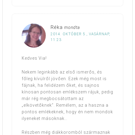
Réka
mondta
2014. OKTÓBER 5., VASÁRNAP,
11:23
Kedves Via!
Nekem leginkább az első ismerős, és
főleg kívülről jövően. Ezek még most is
fájnak, ha felidézem őket, és sajnos
kínosan pontosan emlékszem rájuk, pedig
már rég megbocsátottam az
„elkövetőknek”. Remélem, az a haszna a
pontos emlékeknek, hogy én nem mondok
ilyeneket másoknak…
Részben még diákkoromból származnak