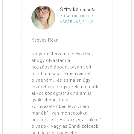
Szityike
mondta
2014. OKTÓBER 5.,
VASÁRNAP, 21:43
Kedves Réka!
Nagyon átérzem a helyzeted,
ahogy olvastam a
hozzászólásodat olyan volt,
mintha a saját élményeimet
olvasnám… és sajna én úgy
érzékeltem, hogy ezek a manók
akkor kopogtatnak nálam is
gyakrabban, ha a
környezetemben lévő „nem
manók” ilyen mondatokkal
hűtenek le. :( Ha sok „Via- cikket”
olvasok, vagy az Ennél zöldebb
nem lesz c. könyvébe