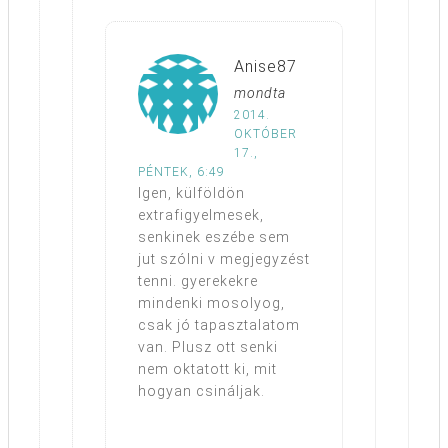
Anise87
mondta
2014.
OKTÓBER
17.,
PÉNTEK, 6:49
Igen, külföldön
extrafigyelmesek,
senkinek eszébe sem
jut szólni v megjegyzést
tenni. gyerekekre
mindenki mosolyog,
csak jó tapasztalatom
van. Plusz ott senki
nem oktatott ki, mit
hogyan csináljak.