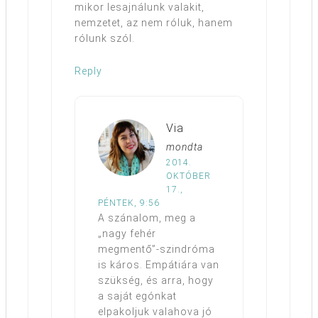
mikor lesajnálunk valakit,
nemzetet, az nem róluk, hanem
rólunk szól.
Reply
Via
mondta
2014.
OKTÓBER
17.,
PÉNTEK, 9:56
A szánalom, meg a
„nagy fehér
megmentő”-szindróma
is káros. Empátiára van
szükség, és arra, hogy
a saját egónkat
elpakoljuk valahova jó