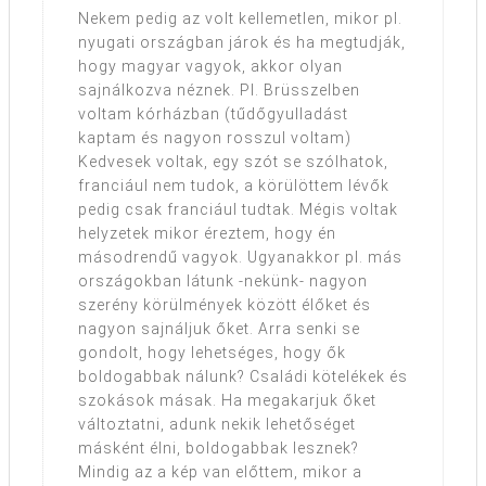
Nekem pedig az volt kellemetlen, mikor pl.
nyugati országban járok és ha megtudják,
hogy magyar vagyok, akkor olyan
sajnálkozva néznek. Pl. Brüsszelben
voltam kórházban (tűdőgyulladást
kaptam és nagyon rosszul voltam)
Kedvesek voltak, egy szót se szólhatok,
franciául nem tudok, a körülöttem lévők
pedig csak franciául tudtak. Mégis voltak
helyzetek mikor éreztem, hogy én
másodrendű vagyok. Ugyanakkor pl. más
országokban látunk -nekünk- nagyon
szerény körülmények között élőket és
nagyon sajnáljuk őket. Arra senki se
gondolt, hogy lehetséges, hogy ők
boldogabbak nálunk? Családi kötelékek és
szokások másak. Ha megakarjuk őket
változtatni, adunk nekik lehetőséget
másként élni, boldogabbak lesznek?
Mindig az a kép van előttem, mikor a