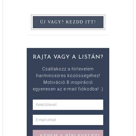
RAJTA VAGY A LISTÁN?
Csatlakozz a hírlevelem
harmincezres közösségéhez!
Motiváció & inspiráció
egyenesen az e-mail fiókodba! :)