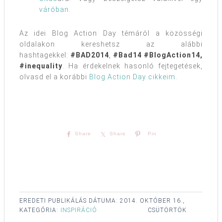
váróban
.
Az idei Blog Action Day témáról a közösségi
oldalakon kereshetsz az alábbi
hashtagekkel:
#BAD2014
,
#Bad14
#BlogAction14,
#
inequality
. Ha érdekelnek hasonló fejtegetések,
olvasd el a korábbi
Blog Action Day cikkeim
.
Share
Share
Pin
EREDETI PUBLIKÁLÁS DÁTUMA:
2014. OKTÓBER 16.,
KATEGÓRIA:
INSPIRÁCIÓ
CSÜTÖRTÖK