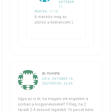
OKTÓBER
17.,
PÉNTEK, 17:15
A mackós meg az
utolsó a kedvencem:)
ai
mondta
2014. OKTÓBER 16.,
CSÜTÖRTÖK, 23:29
Ugye az is ér, ha magam elé engedem a
sorban a kisgyerekeseket? Főleg, ha 2
fáradt 2-4 évessel legalább 10 percet kéne