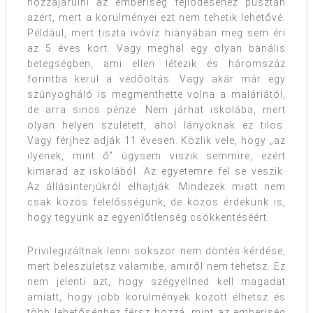
hozzájárulni az emberiség fejlődéséhez pusztán
azért, mert a körülményei ezt nem tehetik lehetővé.
Például, mert tiszta ivóvíz hiányában meg sem éri
az 5 éves kort. Vagy meghal egy olyan banális
betegségben, ami ellen létezik és háromszáz
forintba kerül a védőoltás. Vagy akár már egy
szúnyogháló is megmenthette volna a maláriától,
de arra sincs pénze. Nem járhat iskolába, mert
olyan helyen született, ahol lányoknak ez tilos.
Vagy férjhez adják 11 évesen. Közlik vele, hogy „az
ilyenek, mint ő” úgysem viszik semmire, ezért
kimarad az iskolából. Az egyetemre fel se veszik.
Az állásinterjúkról elhajtják. Mindezek miatt nem
csak közös felelősségünk, de közös érdekünk is,
hogy tegyünk az egyenlőtlenség csökkentéséért.
Privilegizáltnak lenni sokszor nem döntés kérdése,
mert beleszületsz valamibe, amiről nem tehetsz. Ez
nem jelenti azt, hogy szégyellned kell magadat
amiatt, hogy jobb körülmények között élhetsz és
több lehetőséghez férsz hozzá, mint az emberiség