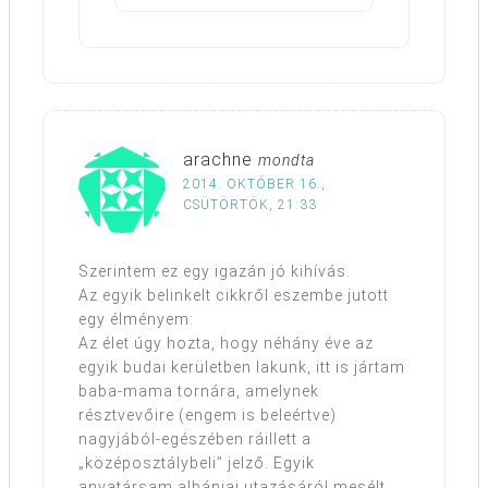
arachne
mondta
2014. OKTÓBER 16.,
CSÜTÖRTÖK, 21:33
Szerintem ez egy igazán jó kihívás.
Az egyik belinkelt cikkről eszembe jutott
egy élményem:
Az élet úgy hozta, hogy néhány éve az
egyik budai kerületben lakunk, itt is jártam
baba-mama tornára, amelynek
résztvevőire (engem is beleértve)
nagyjából-egészében ráillett a
„középosztálybeli” jelző. Egyik
anyatársam albániai utazásáról mesélt,