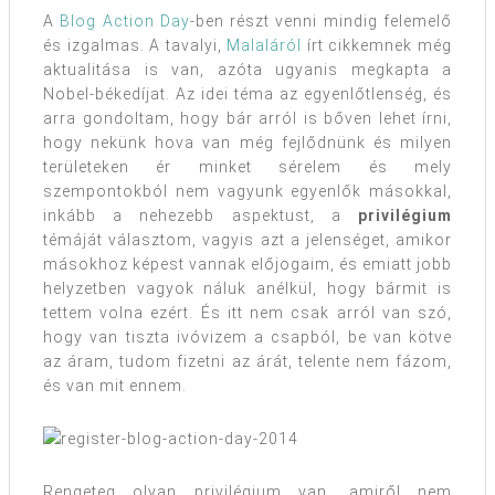
A
Blog Action Day
-ben részt venni mindig felemelő
és izgalmas. A tavalyi,
Malaláról
írt cikkemnek még
aktualitása is van, azóta ugyanis megkapta a
Nobel-békedíjat. Az idei téma az egyenlőtlenség, és
arra gondoltam, hogy bár arról is bőven lehet írni,
hogy nekünk hova van még fejlődnünk és milyen
területeken ér minket sérelem és mely
szempontokból nem vagyunk egyenlők másokkal,
inkább a nehezebb aspektust, a
privilégium
témáját választom, vagyis azt a jelenséget, amikor
másokhoz képest vannak előjogaim, és emiatt jobb
helyzetben vagyok náluk anélkül, hogy bármit is
tettem volna ezért. És itt nem csak arról van szó,
hogy van tiszta ivóvizem a csapból, be van kötve
az áram, tudom fizetni az árát, telente nem fázom,
és van mit ennem.
Rengeteg olyan privilégium van, amiről nem