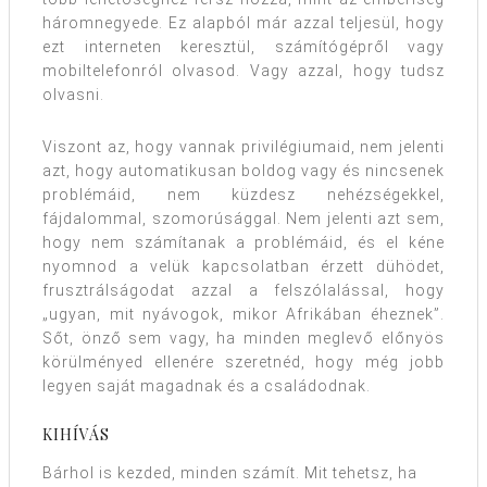
háromnegyede. Ez alapból már azzal teljesül, hogy
ezt interneten keresztül, számítógépről vagy
mobiltelefonról olvasod. Vagy azzal, hogy tudsz
olvasni.
Viszont az, hogy vannak privilégiumaid, nem jelenti
azt, hogy automatikusan boldog vagy és nincsenek
problémáid, nem küzdesz nehézségekkel,
fájdalommal, szomorúsággal. Nem jelenti azt sem,
hogy nem számítanak a problémáid, és el kéne
nyomnod a velük kapcsolatban érzett dühödet,
frusztrálságodat azzal a felszólalással, hogy
„ugyan, mit nyávogok, mikor Afrikában éheznek”.
Sőt, önző sem vagy, ha minden meglevő előnyös
körülményed ellenére szeretnéd, hogy még jobb
legyen saját magadnak és a családodnak.
KIHÍVÁS
Bárhol is kezded, minden számít. Mit tehetsz, ha