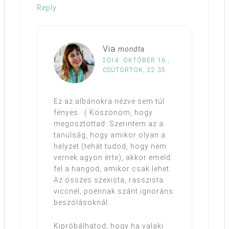
Reply
Via
mondta
2014. OKTÓBER 16.,
CSÜTÖRTÖK, 22:35
Ez az albánokra nézve sem túl
fényes. :( Köszönöm, hogy
megosztottad. Szerintem az a
tanulság, hogy amikor olyan a
helyzet (tehát tudod, hogy nem
vernek agyon érte), akkor emeld
fel a hangod, amikor csak lehet.
Az összes szexista, rasszista
viccnél, poénnak szánt ignoráns
beszólásoknál.
Kipróbálhatod, hogy ha valaki