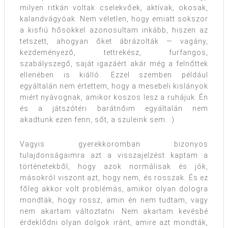
milyen ritkán voltak cselekvőek, aktívak, okosak,
kalandvágyóak. Nem véletlen, hogy emiatt sokszor
a kisfiú hősökkel azonosultam inkább, hiszen az
tetszett, ahogyan őket ábrázolták — vagány,
kezdeményező, tettrekész, furfangos,
szabályszegő, saját igazáért akár még a felnőttek
ellenében is kiálló. Ezzel szemben például
egyáltalán nem értettem, hogy a mesebeli kislányok
miért nyávognak, amikor koszos lesz a ruhájuk. Én
és a játszótéri barátnőim egyáltalán nem
akadtunk ezen fenn, sőt, a szüleink sem. :)
Vagyis gyerekkoromban bizonyos
tulajdonságaimra azt a visszajelzést kaptam a
történetekből, hogy azok normálisak és jók,
másokról viszont azt, hogy nem, és rosszak. És ez
főleg akkor volt problémás, amikor olyan dologra
mondták, hogy rossz, amin én nem tudtam, vagy
nem akartam változtatni. Nem akartam kevésbé
érdeklődni olyan dolgok iránt, amire azt mondták,