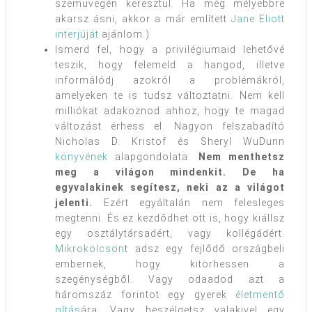
szemüvegén keresztül. Ha még mélyebbre
akarsz ásni, akkor a már említett
Jane Eliott
interjúját
ajánlom.)
Ismerd fel, hogy a privilégiumaid lehetővé
teszik, hogy felemeld a hangod, illetve
informálódj azokról a problémákról,
amelyeken te is tudsz változtatni. Nem kell
milliókat adakoznod ahhoz, hogy te magad
változást érhess el. Nagyon felszabadító
Nicholas D. Kristof és Sheryl WuDunn
könyvének
alapgondolata:
Nem menthetsz
meg a világon mindenkit. De ha
egyvalakinek segítesz, neki az a világot
jelenti.
Ezért egyáltalán nem felesleges
megtenni. És ez kezdődhet ott is, hogy kiállsz
egy osztálytársadért, vagy kollégádért.
Mikrokölcsön
t adsz egy fejlődő országbeli
embernek, hogy kitörhessen a
szegénységből. Vagy odaadod azt a
háromszáz forintot egy gyerek
életmentő
oltás
ára. Vagy beszélgetsz valakivel egy