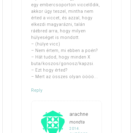
egy embercsoporton viccelődik,
akkor úgy teszel, mintha nem
érted a viccet, és azzal, hogy
elkezdi magyarázni, talán
ráébred arra, hogy milyen
hülyeséget is mondott.
– (hülye vicc)
– Nem értem, mi ebben a poén?
– Hát tudod, hogy minden X
buta/koszos/gonosz/kapzsi.
– Ezt hogy érted?
– Mert az összes olyan öööö….
Reply
arachne
mondta
2014.