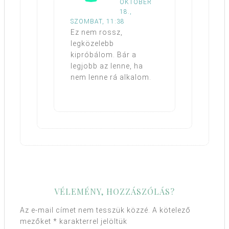
OKTÓBER
18.,
SZOMBAT, 11:38
Ez nem rossz,
legközelebb
kipróbálom. Bár a
legjobb az lenne, ha
nem lenne rá alkalom.
VÉLEMÉNY, HOZZÁSZÓLÁS?
Az e-mail címet nem tesszük közzé.
A kötelező
mezőket
*
karakterrel jelöltük