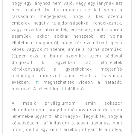
hogy egy lányhoz nem való, vagy egy lánynak azt
nem szabad. De ha mondjuk az lett volna a
társadalmi megegyezés, hogy a kék szemű
emberek negatív tulajdonságokkal rendelkeznek,
vagy kevésbé rátermettek, értékesek, mint a barna
szeműek, akkor sokkal nehezebb lett volna
elhitetnem magamról, hogy kék szeműként igenis
képes vagyok mindenre, amire a barna szeműek.
(Éppen ezzel a barna szem-kék szem példával
dolgozott ki egyébként az előítéletek
kártékonyságát a gyerekeknek megtanító
pedagógiai módszert Jane Eliott a hatvanas
években.
Itt
megnézhetitek videón a hatását,
megrázó. A teljes film
itt
található.
A másik privilégiumom, amin sokszor
elgondolkodom, hogy ha máshova születek, vajon
lehetnék-e ugyanitt, ahol vagyok. Tegyük fel, hogy a
képességeim, affinitásom teljesen ugyanaz, mint
most, de ha egy kicsit arrébb pottyant le a gólya,