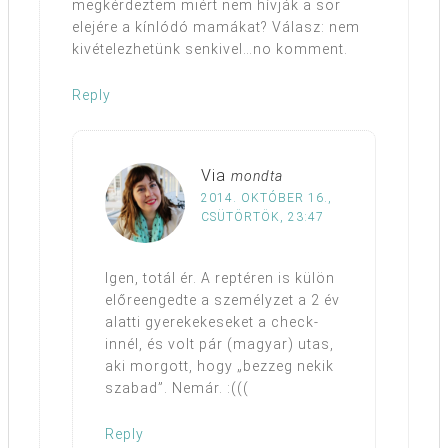
megkérdeztem miért nem hívják a sor
elejére a kínlódó mamákat? Válasz: nem
kivételezhetünk senkivel…no komment.
Reply
Via
mondta
2014. OKTÓBER 16.,
CSÜTÖRTÖK, 23:47
Igen, totál ér. A reptéren is külön
előreengedte a személyzet a 2 év
alatti gyerekekeseket a check-
innél, és volt pár (magyar) utas,
aki morgott, hogy „bezzeg nekik
szabad”. Nemár. :(((
Reply