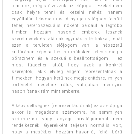
tehetünk, mégis élvezzük az előjogait. Ezeket nem
csak helyre tenni és kezelni nehéz, hanem
egyáltalán felismerni is. A nyugati világban felnőtt
fehér, heteroszexuális nőként például a legtöbb
filmben hozzám hasonló emberek lesznek
szerelmesek és találnak egymásra férfiakkal, tehát
ezen a területen előjogom van: a népszerű
kultúrában képviselt és normálisként jelenik meg a
bőrszínem és a szexuális beállítottságom — ez
most független attól, hogy azok a konkrét
szereplők, akik elvileg engem reprezentálnak a
filmekben, hogyan kerülnek megjelenítésre, milyen
történetet mesélnek róluk, valójában mennyire
hasonlítanak rám mint emberre.
A képviseltségnek (reprezentációnak) ez az előjoga
akkor is megadatna számomra, ha semmilyen
származási vagy anyagi privilégiummal nem
rendelkeznék. Gyerekként teljesen normális volt,
hogy a mesékben hozzám hasonló, fehér bőrű