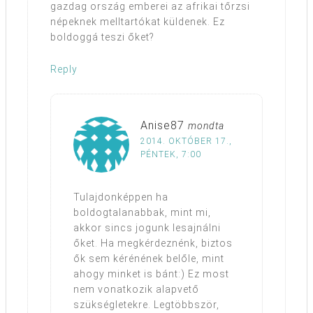
gazdag ország emberei az afrikai tőrzsi
népeknek melltartókat küldenek. Ez
boldoggá teszi őket?
Reply
Anise87
mondta
2014. OKTÓBER 17.,
PÉNTEK, 7:00
Tulajdonképpen ha
boldogtalanabbak, mint mi,
akkor sincs jogunk lesajnálni
őket. Ha megkérdeznénk, biztos
ők sem kérénének belőle, mint
ahogy minket is bánt:) Ez most
nem vonatkozik alapvető
szükségletekre. Legtöbbször,