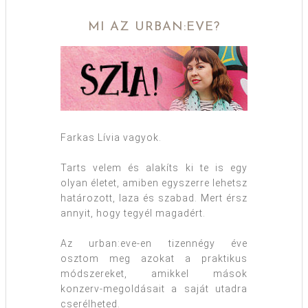
MI AZ URBAN:EVE?
Farkas Lívia vagyok.
Tarts velem és alakíts ki te is egy
olyan életet, amiben egyszerre lehetsz
határozott, laza és szabad. Mert érsz
annyit, hogy tegyél magadért.
Az urban:eve-en tizennégy éve
osztom meg azokat a praktikus
módszereket, amikkel mások
konzerv-megoldásait a saját utadra
cserélheted.