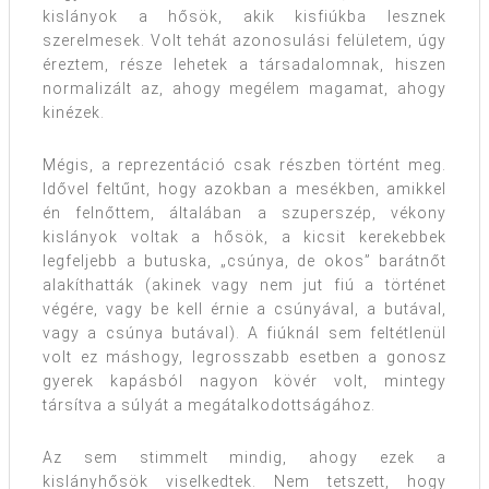
kislányok a hősök, akik kisfiúkba lesznek
szerelmesek. Volt tehát azonosulási felületem, úgy
éreztem, része lehetek a társadalomnak, hiszen
normalizált az, ahogy megélem magamat, ahogy
kinézek.
Mégis, a reprezentáció csak részben történt meg.
Idővel feltűnt, hogy azokban a mesékben, amikkel
én felnőttem, általában a szuperszép, vékony
kislányok voltak a hősök, a kicsit kerekebbek
legfeljebb a butuska, „csúnya, de okos” barátnőt
alakíthatták (akinek vagy nem jut fiú a történet
végére, vagy be kell érnie a csúnyával, a butával,
vagy a csúnya butával). A fiúknál sem feltétlenül
volt ez máshogy, legrosszabb esetben a gonosz
gyerek kapásból nagyon kövér volt, mintegy
társítva a súlyát a megátalkodottságához.
Az sem stimmelt mindig, ahogy ezek a
kislányhősök viselkedtek. Nem tetszett, hogy