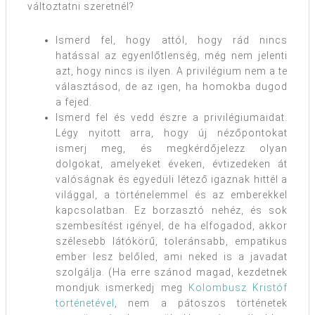
változtatni szeretnél?
Ismerd fel, hogy attól, hogy rád nincs
hatással az egyenlőtlenség, még nem jelenti
azt, hogy nincs is ilyen. A privilégium nem a te
választásod, de az igen, ha homokba dugod
a fejed.
Ismerd fel és vedd észre a privilégiumaidat.
Légy nyitott arra, hogy új nézőpontokat
ismerj meg, és megkérdőjelezz olyan
dolgokat, amelyeket éveken, évtizedeken át
valóságnak és egyedüli létező igaznak hittél a
világgal, a történelemmel és az emberekkel
kapcsolatban. Ez borzasztó nehéz, és sok
szembesítést igényel, de ha elfogadod, akkor
szélesebb látókörű, toleránsabb, empatikus
ember lesz belőled, ami neked is a javadat
szolgálja. (Ha erre szánod magad, kezdetnek
mondjuk ismerkedj meg
Kolombusz Kristóf
történetével
, nem a pátoszos történetek