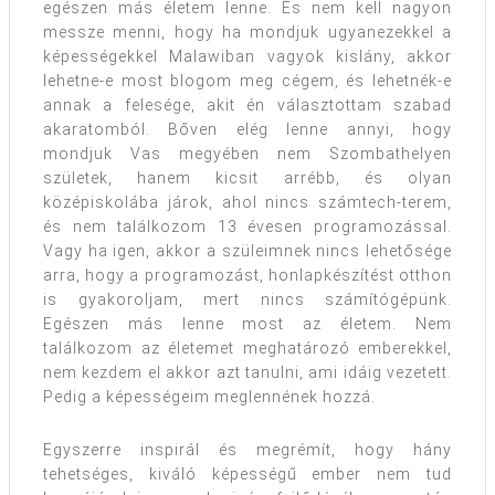
egészen más életem lenne. És nem kell nagyon
messze menni, hogy ha mondjuk ugyanezekkel a
képességekkel Malawiban vagyok kislány, akkor
lehetne-e most blogom meg cégem, és lehetnék-e
annak a felesége, akit én választottam szabad
akaratomból. Bőven elég lenne annyi, hogy
mondjuk Vas megyében nem Szombathelyen
születek, hanem kicsit arrébb, és olyan
középiskolába járok, ahol nincs számtech-terem,
és nem találkozom 13 évesen programozással.
Vagy ha igen, akkor a szüleimnek nincs lehetősége
arra, hogy a programozást, honlapkészítést otthon
is gyakoroljam, mert nincs számítógépünk.
Egészen más lenne most az életem. Nem
találkozom az életemet meghatározó emberekkel,
nem kezdem el akkor azt tanulni, ami idáig vezetett.
Pedig a képességeim meglennének hozzá.
Egyszerre inspirál és megrémít, hogy hány
tehetséges, kiváló képességű ember nem tud