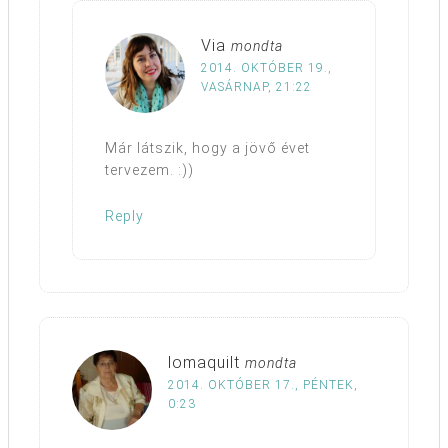
Via
mondta
2014. OKTÓBER 19.,
VASÁRNAP, 21:22
Már látszik, hogy a jövő évet
tervezem. :))
Reply
lomaquilt
mondta
2014. OKTÓBER 17., PÉNTEK,
0:23