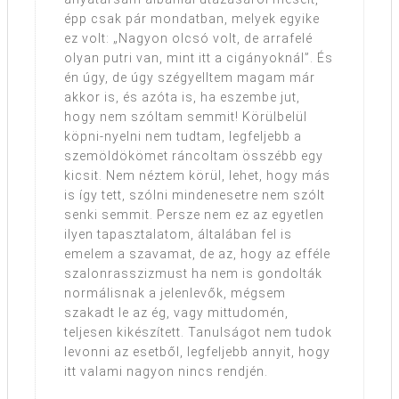
épp csak pár mondatban, melyek egyike
ez volt: „Nagyon olcsó volt, de arrafelé
olyan putri van, mint itt a cigányoknál”. És
én úgy, de úgy szégyelltem magam már
akkor is, és azóta is, ha eszembe jut,
hogy nem szóltam semmit! Körülbelül
köpni-nyelni nem tudtam, legfeljebb a
szemöldökömet ráncoltam összébb egy
kicsit. Nem néztem körül, lehet, hogy más
is így tett, szólni mindenesetre nem szólt
senki semmit. Persze nem ez az egyetlen
ilyen tapasztalatom, általában fel is
emelem a szavamat, de az, hogy az efféle
szalonrasszizmust ha nem is gondolták
normálisnak a jelenlevők, mégsem
szakadt le az ég, vagy mittudomén,
teljesen kikészített. Tanulságot nem tudok
levonni az esetből, legfeljebb annyit, hogy
itt valami nagyon nincs rendjén.