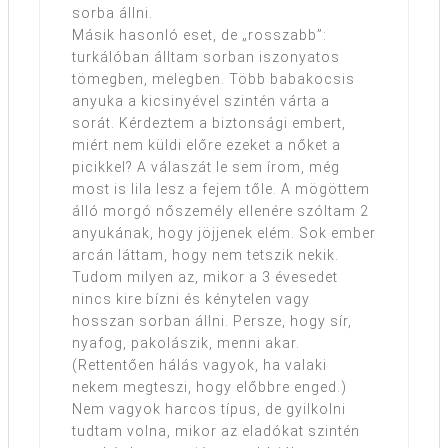
sorba állni.
Másik hasonló eset, de „rosszabb”:
turkálóban álltam sorban iszonyatos
tömegben, melegben. Több babakocsis
anyuka a kicsinyével szintén várta a
sorát. Kérdeztem a biztonsági embert,
miért nem küldi előre ezeket a nőket a
picikkel? A válaszát le sem írom, még
most is lila lesz a fejem tőle. A mögöttem
álló morgó nőszemély ellenére szóltam 2
anyukának, hogy jöjjenek elém. Sok ember
arcán láttam, hogy nem tetszik nekik.
Tudom milyen az, mikor a 3 évesedet
nincs kire bízni és kénytelen vagy
hosszan sorban állni. Persze, hogy sír,
nyafog, pakolászik, menni akar.
(Rettentően hálás vagyok, ha valaki
nekem megteszi, hogy előbbre enged.)
Nem vagyok harcos típus, de gyilkolni
tudtam volna, mikor az eladókat szintén