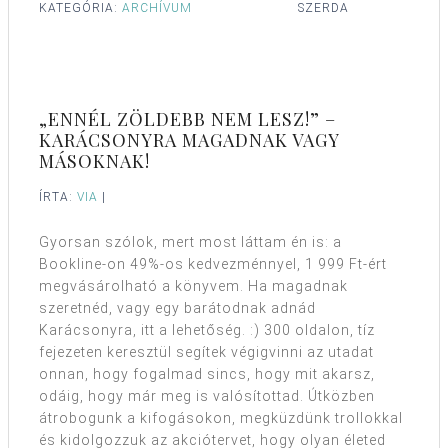
KATEGÓRIA:
ARCHÍVUM
SZERDA
„ENNÉL ZÖLDEBB NEM LESZ!” –
KARÁCSONYRA MAGADNAK VAGY
MÁSOKNAK!
ÍRTA:
VIA
|
Gyorsan szólok, mert most láttam én is: a
Bookline-on 49%-os kedvezménnyel, 1 999 Ft-ért
megvásárolható a könyvem. Ha magadnak
szeretnéd, vagy egy barátodnak adnád
Karácsonyra, itt a lehetőség. :) 300 oldalon, tíz
fejezeten keresztül segítek végigvinni az utadat
onnan, hogy fogalmad sincs, hogy mit akarsz,
odáig, hogy már meg is valósítottad. Útközben
átrobogunk a kifogásokon, megküzdünk trollokkal
és kidolgozzuk az akciótervet, hogy olyan életed