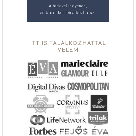
A hírlevél ingyenes,
és bármikor leiratkozhatsz.
ITT IS TALÁLKOZHATTÁL
VELEM