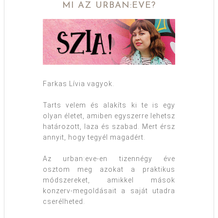
MI AZ URBAN:EVE?
Farkas Lívia vagyok.
Tarts velem és alakíts ki te is egy
olyan életet, amiben egyszerre lehetsz
határozott, laza és szabad. Mert érsz
annyit, hogy tegyél magadért.
Az urban:eve-en tizennégy éve
osztom meg azokat a praktikus
módszereket, amikkel mások
konzerv-megoldásait a saját utadra
cserélheted.