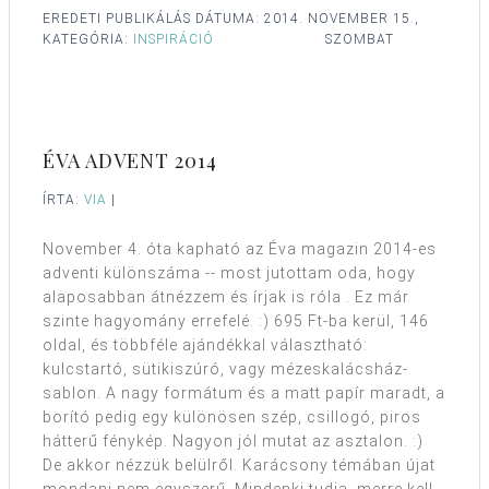
EREDETI PUBLIKÁLÁS DÁTUMA:
2014. NOVEMBER 15.,
KATEGÓRIA:
INSPIRÁCIÓ
SZOMBAT
ÉVA ADVENT 2014
ÍRTA:
VIA
|
November 4. óta kapható az Éva magazin 2014-es
adventi különszáma -- most jutottam oda, hogy
alaposabban átnézzem és írjak is róla . Ez már
szinte hagyomány errefelé. :) 695 Ft-ba kerül, 146
oldal, és többféle ajándékkal választható:
kulcstartó, sütikiszúró, vagy mézeskalácsház-
sablon. A nagy formátum és a matt papír maradt, a
borító pedig egy különösen szép, csillogó, piros
hátterű fénykép. Nagyon jól mutat az asztalon. :)
De akkor nézzük belülről. Karácsony témában újat