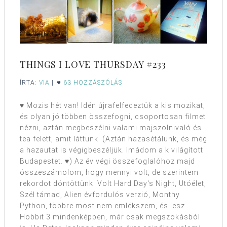
THINGS I LOVE THURSDAY #233
ÍRTA:
VIA
|
63 HOZZÁSZÓLÁS
♥ Mozis hét van! Idén újrafelfedeztük a kis mozikat,
és olyan jó többen összefogni, csoportosan filmet
nézni, aztán megbeszélni valami majszolnivaló és
tea felett, amit láttunk. (Aztán hazasétálunk, és még
a hazautat is végigbeszéljük. Imádom a kivilágított
Budapestet. ♥) Az év végi összefoglalóhoz majd
összeszámolom, hogy mennyi volt, de szerintem
rekordot döntöttünk. Volt Hard Day's Night, Utóélet,
Szél támad, Alien évfordulós verzió, Monthy
Python, többre most nem emlékszem, és lesz
Hobbit 3 mindenképpen, már csak megszokásból