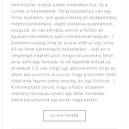
természetes sokkal szebb eredményt hoz, és a
színek is helyesebbek. Tárgyfotózáshoz van egy
fotós asztalom, ami gyakorlatilag az ablakpárkány
meghosszabbítása - egyik oldalával a párkányon
nyugszik, és van két lába, amivel a földön áll.
Apukám készítette a spéci méretezések alapján. :)
Derítésre sokáig (még az asztal előtt is) egy sima,
A3-as fehér kartonlapot használtam -- már ez is
rengeteget segített azon, hogy visszaverje a fényt
arra, amit épp fotózok, és ne legyenek erősek az
árnyékok. Ezt van, hogy úgy abszolválom, hogy az
állam alá szorítom a cuccot, hogy a törzsem felőli
oldal meg legyen oldva fényileg, és úgy fotózok. :)
Kifinomultabb verzió, hogy a fotós asztalom
oldalára felcsavarozható egy fehér furnérlap,
illetve beruháztunk egy kerek, nagyméretű ...
OLVASS TOVÁBB