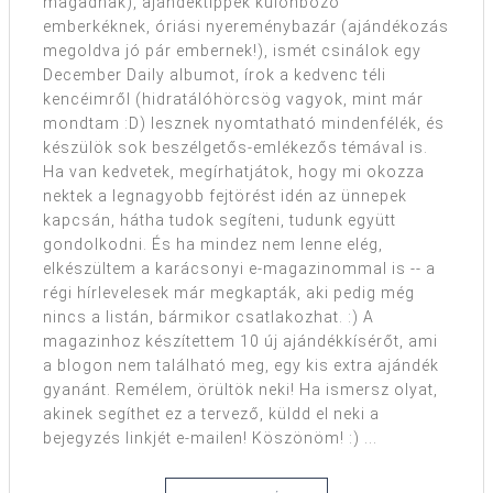
magadnak), ajándéktippek különböző
emberkéknek, óriási nyereménybazár (ajándékozás
megoldva jó pár embernek!), ismét csinálok egy
December Daily albumot, írok a kedvenc téli
kencéimről (hidratálóhörcsög vagyok, mint már
mondtam :D) lesznek nyomtatható mindenfélék, és
készülök sok beszélgetős-emlékezős témával is.
Ha van kedvetek, megírhatjátok, hogy mi okozza
nektek a legnagyobb fejtörést idén az ünnepek
kapcsán, hátha tudok segíteni, tudunk együtt
gondolkodni. És ha mindez nem lenne elég,
elkészültem a karácsonyi e-magazinommal is -- a
régi hírlevelesek már megkapták, aki pedig még
nincs a listán, bármikor csatlakozhat. :) A
magazinhoz készítettem 10 új ajándékkísérőt, ami
a blogon nem található meg, egy kis extra ajándék
gyanánt. Remélem, örültök neki! Ha ismersz olyat,
akinek segíthet ez a tervező, küldd el neki a
bejegyzés linkjét e-mailen! Köszönöm! :) ...