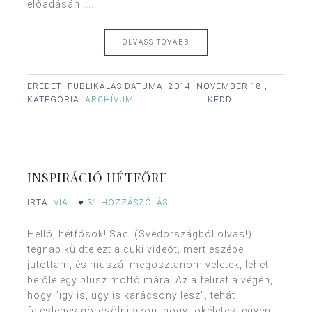
előadásán! ...
OLVASS TOVÁBB
EREDETI PUBLIKÁLÁS DÁTUMA:
2014. NOVEMBER 18.,
KATEGÓRIA:
ARCHÍVUM
KEDD
INSPIRÁCIÓ HÉTFŐRE
ÍRTA:
VIA
|
31 HOZZÁSZÓLÁS
Helló, hétfősök! Saci (Svédországból olvas!)
tegnap küldte ezt a cuki videót, mert eszébe
jutottam, és muszáj megosztanom veletek, lehet
belőle egy plusz mottó mára. Az a felirat a végén,
hogy "így is, úgy is karácsony lesz", tehát
felesleges görcsölni azon, hogy tökéletes legyen --