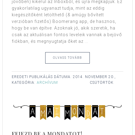
jövőben) kikerül az Inboxból, és újra megkapjuk. Ez
gyakorlatilag ugyanazt tudja, mint az eddig
kiegészítőként letölthető (& amúgy bővített
verzióban fizetős) Boomerang app, de hasznos,
hogy be van építve. Azoknak jó, akik szeretik, ha
csak az aktuálisan fontos leveleik vannak a bejövő
fiókban, és megnyugtatja őket az ...
OLVASS TOVÁBB
EREDETI PUBLIKÁLÁS DÁTUMA:
2014. NOVEMBER 20.,
KATEGÓRIA:
ARCHÍVUM
CSÜTÖRTÖK
FEJEZD BE A MONDATOT!