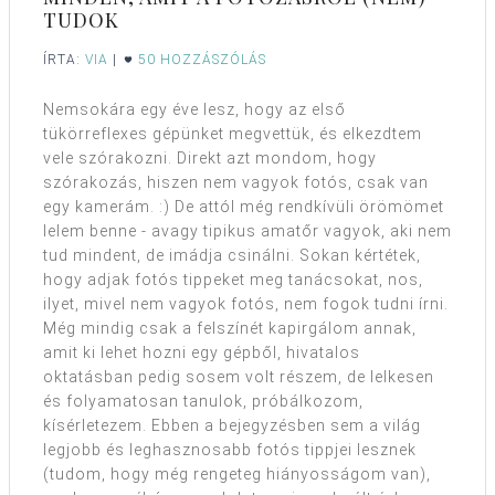
TUDOK
ÍRTA:
VIA
|
50 HOZZÁSZÓLÁS
Nemsokára egy éve lesz, hogy az első
tükörreflexes gépünket megvettük, és elkezdtem
vele szórakozni. Direkt azt mondom, hogy
szórakozás, hiszen nem vagyok fotós, csak van
egy kamerám. :) De attól még rendkívüli örömömet
lelem benne - avagy tipikus amatőr vagyok, aki nem
tud mindent, de imádja csinálni. Sokan kértétek,
hogy adjak fotós tippeket meg tanácsokat, nos,
ilyet, mivel nem vagyok fotós, nem fogok tudni írni.
Még mindig csak a felszínét kapirgálom annak,
amit ki lehet hozni egy gépből, hivatalos
oktatásban pedig sosem volt részem, de lelkesen
és folyamatosan tanulok, próbálkozom,
kísérletezem. Ebben a bejegyzésben sem a világ
legjobb és leghasznosabb fotós tippjei lesznek
(tudom, hogy még rengeteg hiányosságom van),