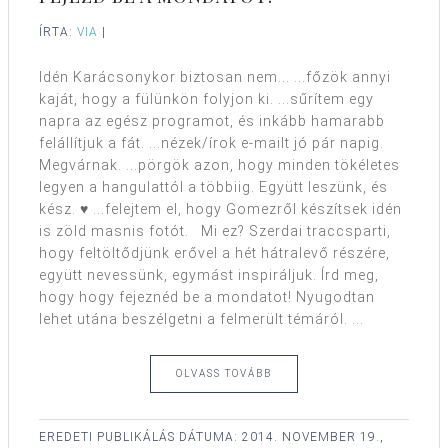
ÍRTA:
VIA
|
Idén Karácsonykor biztosan nem... ...főzök annyi
kaját, hogy a fülünkön folyjon ki. ...sűrítem egy
napra az egész programot, és inkább hamarabb
felállítjuk a fát. ...nézek/írok e-mailt jó pár napig.
Megvárnak. ...pörgök azon, hogy minden tökéletes
legyen a hangulattól a többiig. Együtt leszünk, és
kész. ♥ ...felejtem el, hogy Gomezről készítsek idén
is zöld masnis fotót. Mi ez? Szerdai traccsparti,
hogy feltöltődjünk erővel a hét hátralevő részére,
együtt nevessünk, egymást inspiráljuk. Írd meg,
hogy hogy fejeznéd be a mondatot! Nyugodtan
lehet utána beszélgetni a felmerült témáról. ...
OLVASS TOVÁBB
EREDETI PUBLIKÁLÁS DÁTUMA:
2014. NOVEMBER 19.,