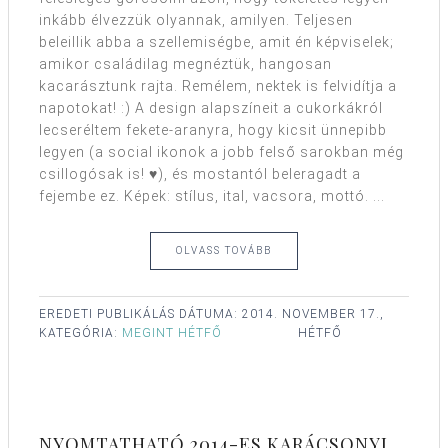
inkább élvezzük olyannak, amilyen. Teljesen
beleillik abba a szellemiségbe, amit én képviselek;
amikor családilag megnéztük, hangosan
kacarásztunk rajta. Remélem, nektek is felvidítja a
napotokat! :) A design alapszíneit a cukorkákról
lecseréltem fekete-aranyra, hogy kicsit ünnepibb
legyen (a social ikonok a jobb felső sarokban még
csillogósak is! ♥), és mostantól beleragadt a
fejembe ez. Képek: stílus, ital, vacsora, mottó. ...
OLVASS TOVÁBB
EREDETI PUBLIKÁLÁS DÁTUMA:
2014. NOVEMBER 17.,
KATEGÓRIA:
MEGINT HÉTFŐ
HÉTFŐ
NYOMTATHATÓ 2014-ES KARÁCSONYI