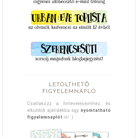
LETÖLTHETŐ
FIGYELEMNAPLÓ
Csatlakozz a hírleveleseimhez, és
elküldök ajándékba egy
nyomtatható
figyelemnaplót
is! :)