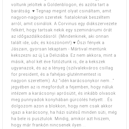
voltunk jelöltek a Goldenblogon, és azóta tart a
barátság. ♥ Tegnap megint olyat csináltam, amit
nagyon-nagyon szeretek: fiataloknak beszéltem
arról, amit csinálok. A Corvinus egy diákszervezete
felkért, hogy tartsak nekik egy szemináriumi órát
az időgazdálkodásról. (Mindenkinek, aki onnan
talált ide, üdv, és köszönöm!) ♥ Őszi fények a
Jászain, gyorsan lekaptam - Mártival mentünk
kekszezni az új La Deliziába. Ez nem akkora, mint a
másik, ahol két éve fotóztunk is, de a kekszek
ugyanazok, és az a lényeg (szilvalekváros csillag
for president, és a fahéjas-gluténmentest is
nagyon szerettem). Az "idén karácsonykor nem..."
jegyében az is megfordult a fejemben, hogy náluk
intézem a karácsonyi aprósütit, és inkább olvasok
meg punnyadok konyhában gürcölés helyett... És
dolgozom azon a blokkon, hogy nem csak akkor
igazi a karácsony, ha házi sütésű minden süti, még
ha bele is pusztulok. Mindig, amikor azt hiszem,
hogy már frankón nincsenek ilyen ...