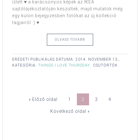
ízlett ♥ a karácsonyos képek az IKEA
sajtótájékoztatóján készültek, majd mutatok még
egy külön bejegyzésben fotókat az új kollekció
tagjairól :) ♥ ...
OLVASS TOVÁBB
EREDETI PUBLIKÁLÁS DÁTUMA:
2014. NOVEMBER 13.,
KATEGÓRIA:
THINGS I LOVE THURSDAY
CSÜTÖRTÖK
« Előző oldal
1
2
3
4
Következő oldal »