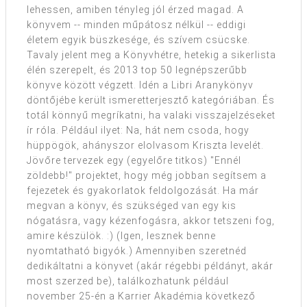
lehessen, amiben tényleg jól érzed magad. A
könyvem -- minden műpátosz nélkül -- eddigi
életem egyik büszkesége, és szívem csücske.
Tavaly jelent meg a Könyvhétre, hetekig a sikerlista
élén szerepelt, és 2013 top 50 legnépszerűbb
könyve között végzett. Idén a Libri Aranykönyv
döntőjébe került ismeretterjesztő kategóriában. És
totál könnyű megríkatni, ha valaki visszajelzéseket
ír róla. Például ilyet: Na, hát nem csoda, hogy
hüppögök, ahányszor elolvasom Kriszta levelét.
Jövőre tervezek egy (egyelőre titkos) "Ennél
zöldebb!" projektet, hogy még jobban segítsem a
fejezetek és gyakorlatok feldolgozását. Ha már
megvan a könyv, és szükséged van egy kis
nógatásra, vagy kézenfogásra, akkor tetszeni fog,
amire készülök. :) (Igen, lesznek benne
nyomtatható bigyók.) Amennyiben szeretnéd
dedikáltatni a könyvet (akár régebbi példányt, akár
most szerzed be), találkozhatunk például
november 25-én a Karrier Akadémia következő