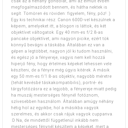
csak az a néhány gondolat, ami az elmúlt évben
megfogalmazódott bennem, és hátha nektek is
segít. Tömören és röviden: figyelem, fény, póz! :)
Egy kis technikai rész: Canon 600D-vel készülnek a
képeim, amelyeket itt, a blogon is láttok, és két
objektívet váltogatok. Egy 40 mm-es f/2.8-as
pancake objektívet, ami nagyon picike, ezért tök
könnyű bevágni a táskába. Általában ez van a
gépen a legtöbbet, nagyon jól ki tudom használni,
és egész jó a fényereje, vagyis nem kell hozzá
hiperjó fény, hogy értelmes képeket lehessen vele
készíteni, de a fényre még úgyis kitérek. A másik
egy 50 mm-es f/1.8-as objektív, nagyobb méretre
(tehát kevésbé táskakompatibilis), portré- és
tárgyfotózásra ez a legjobb, a fényereje miatt pedig
ha muszáj mesterséges fénynél fotóznom,
szívesebben használom. Általában amúgy néhány
hétig hol az egyikbe, hol a másikba vagyok
szerelmes, és akkor csak rájuk vagyok cuppanva.
:D Na, de mindettől függetlenül inkább nem
mesterséges fénynél készítem a képeket, mert a