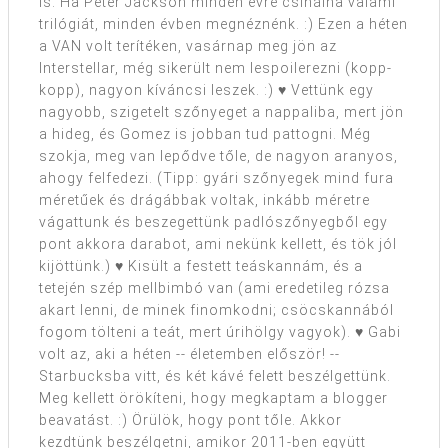
is. Ha Peter Jackson minden évre csinálna valami
trilógiát, minden évben megnéznénk. :) Ezen a héten
a VAN volt terítéken, vasárnap meg jön az
Interstellar, még sikerült nem lespoilerezni (kopp-
kopp), nagyon kíváncsi leszek. :) ♥ Vettünk egy
nagyobb, szigetelt szőnyeget a nappaliba, mert jön
a hideg, és Gomez is jobban tud pattogni. Még
szokja, meg van lepődve tőle, de nagyon aranyos,
ahogy felfedezi. (Tipp: gyári szőnyegek mind fura
méretűek és drágábbak voltak, inkább méretre
vágattunk és beszegettünk padlószőnyegből egy
pont akkora darabot, ami nekünk kellett, és tök jól
kijöttünk.) ♥ Kisült a festett teáskannám, és a
tetején szép mellbimbó van (ami eredetileg rózsa
akart lenni, de minek finomkodni; csöcskannából
fogom tölteni a teát, mert úrihölgy vagyok). ♥ Gabi
volt az, aki a héten -- életemben először! --
Starbucksba vitt, és két kávé felett beszélgettünk.
Meg kellett örökíteni, hogy megkaptam a blogger
beavatást. :) Örülök, hogy pont tőle. Akkor
kezdtünk beszélgetni, amikor 2011-ben együtt