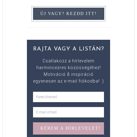
RAJTA VAGY A LISTÁN?
Csatlakozz a hírlevelem
harmincezres közösségéhez!
Motiváció & inspiráció
egyenesen az e-mail fiókodba! :)