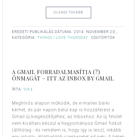
OLVASS TOVÁBB
EREDETI PUBLIKÁLÁS DÁTUMA:
2014. NOVEMBER 20.,
KATEGÓRIA:
THINGS I LOVE THURSDAY
CSÜTÖRTÖK
A GMAIL FORRADALMASÍTJA (?)
ÖNMAGÁT – ITT AZ INBOX BY GMAIL
ÍRTA:
VIA
|
Meghívós alapon működik, de e-mailen bárki
kérhet, és pár napon belül kap is hozzáférést a
Gmail új kiegészítőjéhez, az Inboxhoz. Az új felület
nem kiváltani készül a hagyományos Gmail fiókot
(állítólag - és remélem is, hogy így is lesz), inkább
egy intuitív, átláthatóbb szerkezetet ad neki. A héten