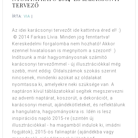
TERVEZŐ
ÍRTA:
VIA
|
Az idei karácsonyi tervezőt ide kattintva éred el! :)
© 2014 Farkas Lívia. Minden jog fenntartva!
Kereskedelmi forgalomba nem hozható! Akkor
ezennel hivatalosan is megnyitom a szezont! :)
Indítsunk a már hagyományosnak számító
karácsonyi tervezőmmel - új illusztrációkkal még
szebb, mint eddig. Oldalszámok szokás szerint
nincsenek, mindenki azokat az oldalakat
nyomtassa ki, amelyekre neki szüksége van. A
naptáron kívül táblázatokkal segítek megszervezni
az adventi naptárat, koszorút, a dekorációt, a
karácsonyi menüt, ajándékötleteket, és reflektálunk
a hangulatra, hagyományokra is. Idén is lesz
inspirációs napló 2015-re (szintén új
illusztrációkkal - ha magamból indulok ki, imádni
fogjátok), 2015-ös falinaptár (ajándékba vagy