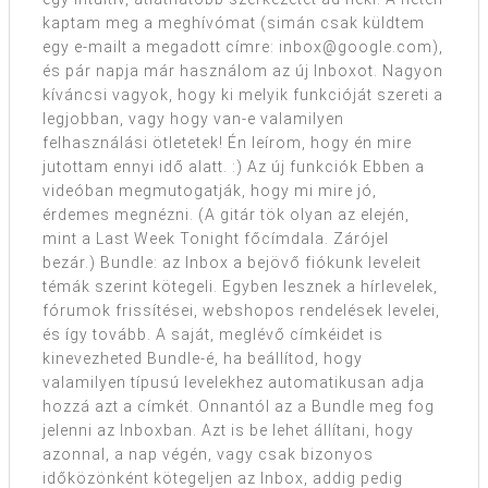
kaptam meg a meghívómat (simán csak küldtem
egy e-mailt a megadott címre: inbox@google.com),
és pár napja már használom az új Inboxot. Nagyon
kíváncsi vagyok, hogy ki melyik funkcióját szereti a
legjobban, vagy hogy van-e valamilyen
felhasználási ötletetek! Én leírom, hogy én mire
jutottam ennyi idő alatt. :) Az új funkciók Ebben a
videóban megmutogatják, hogy mi mire jó,
érdemes megnézni. (A gitár tök olyan az elején,
mint a Last Week Tonight főcímdala. Zárójel
bezár.) Bundle: az Inbox a bejövő fiókunk leveleit
témák szerint kötegeli. Egyben lesznek a hírlevelek,
fórumok frissítései, webshopos rendelések levelei,
és így tovább. A saját, meglévő címkéidet is
kinevezheted Bundle-é, ha beállítod, hogy
valamilyen típusú levelekhez automatikusan adja
hozzá azt a címkét. Onnantól az a Bundle meg fog
jelenni az Inboxban. Azt is be lehet állítani, hogy
azonnal, a nap végén, vagy csak bizonyos
időközönként kötegeljen az Inbox, addig pedig