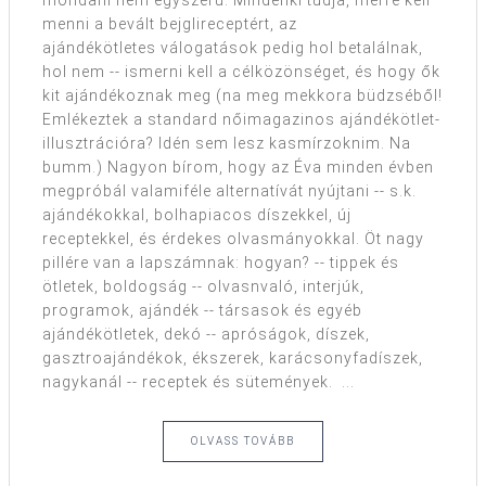
mondani nem egyszerű. Mindenki tudja, merre kell
menni a bevált bejglireceptért, az
ajándékötletes válogatások pedig hol betalálnak,
hol nem -- ismerni kell a célközönséget, és hogy ők
kit ajándékoznak meg (na meg mekkora büdzséből!
Emlékeztek a standard nőimagazinos ajándékötlet-
illusztrációra? Idén sem lesz kasmírzoknim. Na
bumm.) Nagyon bírom, hogy az Éva minden évben
megpróbál valamiféle alternatívát nyújtani -- s.k.
ajándékokkal, bolhapiacos díszekkel, új
receptekkel, és érdekes olvasmányokkal. Öt nagy
pillére van a lapszámnak: hogyan? -- tippek és
ötletek, boldogság -- olvasnvaló, interjúk,
programok, ajándék -- társasok és egyéb
ajándékötletek, dekó -- apróságok, díszek,
gasztroajándékok, ékszerek, karácsonyfadíszek,
nagykanál -- receptek és sütemények. ...
OLVASS TOVÁBB