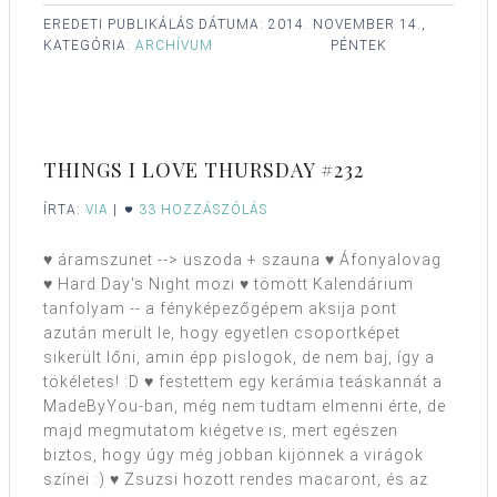
EREDETI PUBLIKÁLÁS DÁTUMA:
2014. NOVEMBER 14.,
KATEGÓRIA:
ARCHÍVUM
PÉNTEK
THINGS I LOVE THURSDAY #232
ÍRTA:
VIA
|
33 HOZZÁSZÓLÁS
♥ áramszunet --> uszoda + szauna ♥ Áfonyalovag
♥ Hard Day's Night mozi ♥ tömött Kalendárium
tanfolyam -- a fényképezőgépem aksija pont
azután merült le, hogy egyetlen csoportképet
sikerült lőni, amin épp pislogok, de nem baj, így a
tökéletes! :D ♥ festettem egy kerámia teáskannát a
MadeByYou-ban, még nem tudtam elmenni érte, de
majd megmutatom kiégetve is, mert egészen
biztos, hogy úgy még jobban kijönnek a virágok
színei :) ♥ Zsuzsi hozott rendes macaront, és az