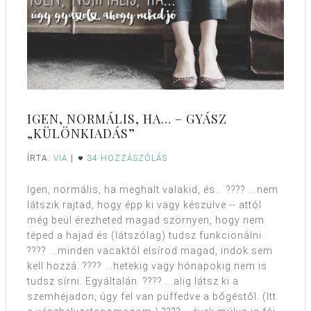
IGEN, NORMÁLIS, HA… – GYÁSZ
„KÜLÖNKIADÁS”
ÍRTA:
VIA
|
34 HOZZÁSZÓLÁS
Igen, normális, ha meghalt valakid, és... ???? ...nem
látszik rajtad, hogy épp ki vagy készülve -- attól
még beül érezheted magad szörnyen, hogy nem
téped a hajad és (látszólag) tudsz funkcionálni.
???? ...minden vacaktól elsírod magad, indok sem
kell hozzá. ???? ...hetekig vagy hónapokig nem is
tudsz sírni. Egyáltalán. ???? ...alig látsz ki a
szemhéjadon, úgy fel van püffedve a bőgéstől. (Itt