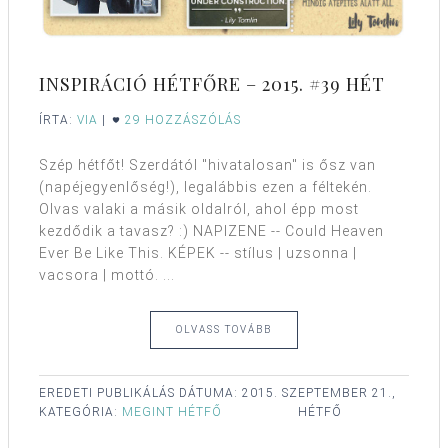
INSPIRÁCIÓ HÉTFŐRE – 2015. #39 HÉT
ÍRTA:
VIA
|
29 HOZZÁSZÓLÁS
Szép hétfőt! Szerdától "hivatalosan" is ősz van
(napéjegyenlőség!), legalábbis ezen a féltekén.
Olvas valaki a másik oldalról, ahol épp most
kezdődik a tavasz? :) NAPIZENE -- Could Heaven
Ever Be Like This. KÉPEK -- stílus | uzsonna |
vacsora | mottó. ...
OLVASS TOVÁBB
EREDETI PUBLIKÁLÁS DÁTUMA:
2015. SZEPTEMBER 21.,
KATEGÓRIA:
MEGINT HÉTFŐ
HÉTFŐ