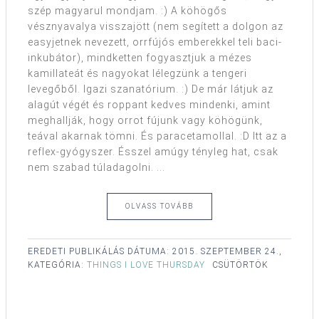
szép magyarul mondjam. :) A köhögős
vésznyavalya visszajött (nem segített a dolgon az
easyjetnek nevezett, orrfújós emberekkel teli baci-
inkubátor), mindketten fogyasztjuk a mézes
kamillateát és nagyokat lélegzünk a tengeri
levegőből. Igazi szanatórium. :) De már látjuk az
alagút végét és roppant kedves mindenki, amint
meghallják, hogy orrot fújunk vagy köhögünk,
teával akarnak tömni. És paracetamollal. :D Itt az a
reflex-gyógyszer. Ésszel amúgy tényleg hat, csak
nem szabad túladagolni. ...
OLVASS TOVÁBB
EREDETI PUBLIKÁLÁS DÁTUMA:
2015. SZEPTEMBER 24.,
KATEGÓRIA:
THINGS I LOVE THURSDAY
CSÜTÖRTÖK