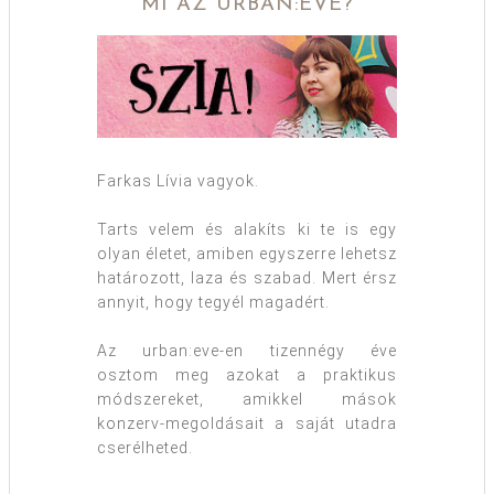
MI AZ URBAN:EVE?
Farkas Lívia vagyok.
Tarts velem és alakíts ki te is egy
olyan életet, amiben egyszerre lehetsz
határozott, laza és szabad. Mert érsz
annyit, hogy tegyél magadért.
Az urban:eve-en tizennégy éve
osztom meg azokat a praktikus
módszereket, amikkel mások
konzerv-megoldásait a saját utadra
cserélheted.