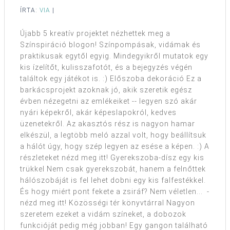
ÍRTA:
VIA
|
Újabb 5 kreatív projektet nézhettek meg a
Színspiráció blogon! Színpompásak, vidámak és
praktikusak egytől egyig. Mindegyikről mutatok egy
kis ízelítőt, kulisszafotót, és a bejegyzés végén
találtok egy játékot is. :) Előszoba dekoráció Ez a
barkácsprojekt azoknak jó, akik szeretik egész
évben nézegetni az emlékeiket -- legyen szó akár
nyári képekről, akár képeslapokról, kedves
üzenetekről. Az akasztós rész is nagyon hamar
elkészül, a legtöbb meló azzal volt, hogy beállítsuk
a hálót úgy, hogy szép legyen az esése a képen. :) A
részleteket nézd meg itt! Gyerekszoba-dísz egy kis
trükkel Nem csak gyerekszobát, hanem a felnőttek
hálószobáját is fel lehet dobni egy kis falfestékkel.
És hogy miért pont fekete a zsiráf? Nem véletlen... -
nézd meg itt! Közösségi tér könyvtárral Nagyon
szeretem ezeket a vidám színeket, a dobozok
funkcióját pedig még jobban! Egy gangon található