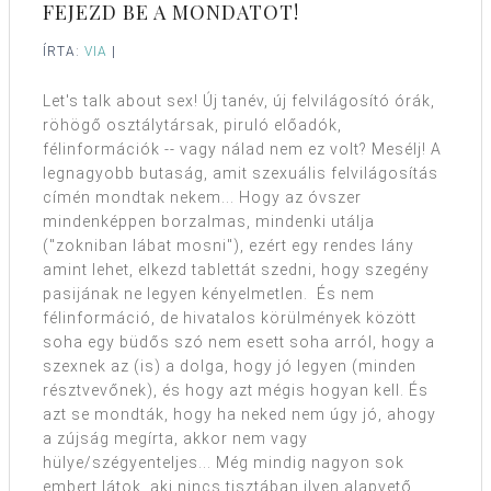
FEJEZD BE A MONDATOT!
ÍRTA:
VIA
|
Let's talk about sex! Új tanév, új felvilágosító órák,
röhögő osztálytársak, piruló előadók,
félinformációk -- vagy nálad nem ez volt? Mesélj! A
legnagyobb butaság, amit szexuális felvilágosítás
címén mondtak nekem... Hogy az óvszer
mindenképpen borzalmas, mindenki utálja
("zokniban lábat mosni"), ezért egy rendes lány
amint lehet, elkezd tablettát szedni, hogy szegény
pasijának ne legyen kényelmetlen. És nem
félinformáció, de hivatalos körülmények között
soha egy büdős szó nem esett soha arról, hogy a
szexnek az (is) a dolga, hogy jó legyen (minden
résztvevőnek), és hogy azt mégis hogyan kell. És
azt se mondták, hogy ha neked nem úgy jó, ahogy
a zújság megírta, akkor nem vagy
hülye/szégyenteljes... Még mindig nagyon sok
embert látok, aki nincs tisztában ilyen alapvető