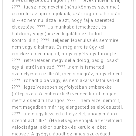
a vészhelyzetcsomagom.) ???? ...évek múlva is fáj.
????...tudsz még nevetni (néha könnyes szemmel),
és örülni az apróságoknak, akár rögtön a hír után
is -- ez nem nullázza le azt, hogy fáj a szeretted
elvesztése. ???? ...a munkába temetkezel, és
hatékony vagy (hiszen legalább ezt tudod
kontrollálni). ????...teljesen lebénulsz és semmire
nem vagy alkalmas. És még arra is úgy kell
emlékeztetned magad, hogy egyél vagy fürödj le.
????...rettenetesen megvisel a dolog, pedig "csak"
egy állatról van szó. ????...nem is ismerted
személyesen az illetőt, mégis megráz, hogy elment.
????...rohadt pipa vagy, és nem akarsz látni senkit.
????...legszívesebben egyfolytában emberekkel
(jófej, szerető emberekkel!) vennéd körül magad,
mert a csend túl hangos. ???? ...nem érzel semmit,
mert magadban már rég elengedted és elbúcsúztál.
???? ...nem úgy kezeled a helyzetet, ahogy mások
szerint azt "illik". (Ha kétségbe vonják az érzelmeid
valódiságát, akkor bunkók és kerüld el őket
messze. A gyógyulásodhoz nincs szükséged