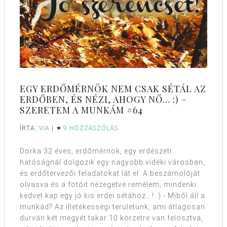
EGY ERDŐMÉRNÖK NEM CSAK SÉTÁL AZ
ERDŐBEN, ÉS NÉZI, AHOGY NŐ… :) –
SZERETEM A MUNKÁM #64
ÍRTA:
VIA
|
9 HOZZÁSZÓLÁS
Dorka 32 éves, erdőmérnök, egy erdészeti
hatóságnál dolgozik egy nagyobb vidéki városban,
és erdőtervezői feladatokat lát el. A beszámolóját
olvasva és a fotóit nézegetve remélem, mindenki
kedvet kap egy jó kis erdei sétához...! :) - Miből áll a
munkád? Az illetékességi területünk, ami átlagosan
durván két megyét takar 10 körzetre van felosztva,