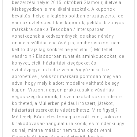
beszerzési helye: 2015. októberi Glamour, illetve a
Kiskegyedben is mellékelni szokták. A kuponok
beváltási helye: a legtöbb boltban országszerte, de
vannak üzlet-specifikus kuponok, például bizonyos
márkákra csak a Tescoban / Intersparban
vonatkoznak a kedvezmények, de akad néhány
online beváltási lehetőség is, amihez viszont nem
kell földrajzilag konkrét helyen élni. :) Mit lehet
vásárolni? Elsősorban ruhát és sminkcuccokat, de
könyvet, ételt, háztartási kisgépeket és
színházjegyet is tudsz venni. Vigyázni kell az
apróbetűvel, sokszor márkára pontosan meg van
adva, hogy melyik adott modellre váltható be egy
kupon. Viszont nagyon praktikusak a vásárlás
végösszegi kuponok, hiszen azokat sok mindenre
költheted, a Müllerben például írószert, játékot,
háztartási szereket is vásárolhatsz. Mire figyelj?
Mérlegelj! Bődületes tömeg szokott lenni, sokszor
kirakodóvásár-hangulat uralkodik, és mindenki úgy
csinál, mintha máskor nem tudna cipőt venni.
Gondold át, hogy ér-e az életedből hat óra