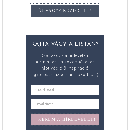
RAJTA VAGY A LISTÁN?
Csatlakozz a hírlevelem
harmincezres közösségéhez!
Motiváció & inspiráció
egyenesen az e-mail fiókodba! :)