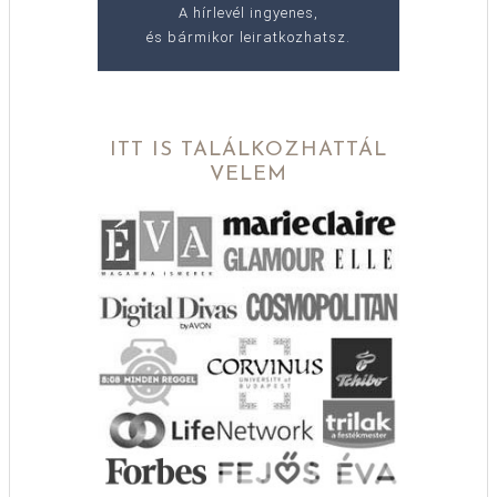
A hírlevél ingyenes,
és bármikor leiratkozhatsz.
ITT IS TALÁLKOZHATTÁL
VELEM