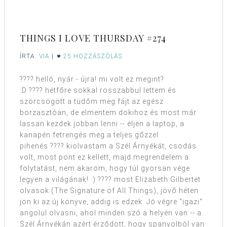
THINGS I LOVE THURSDAY #274
ÍRTA:
VIA
|
25 HOZZÁSZÓLÁS
???? helló, nyár - újra! mi volt ez megint?
:D ???? hétfőre sokkal rosszabbul lettem és
szörcsögött a tüdőm meg fájt az egész
borzasztóan, de elmentem dokihoz és most már
lassan kezdek jobban lenni -- éljen a laptop, a
kanapén fetrengés meg a teljes gőzzel
pihenés ???? kiolvastam a Szél Árnyékát, csodás
volt, most pont ez kellett, majd megrendelem a
folytatást, nem akarom, hogy túl gyorsan vége
legyen a világának! :) ???? most Elizabeth Gilbertet
olvasok (The Signature of All Things), jövő héten
jön ki az új könyve, addig is edzek. Jó végre "igazi"
angolul olvasni, ahol minden szó a helyén van -- a
Szél Árnyékán azért érződött, hogy spanyolból van