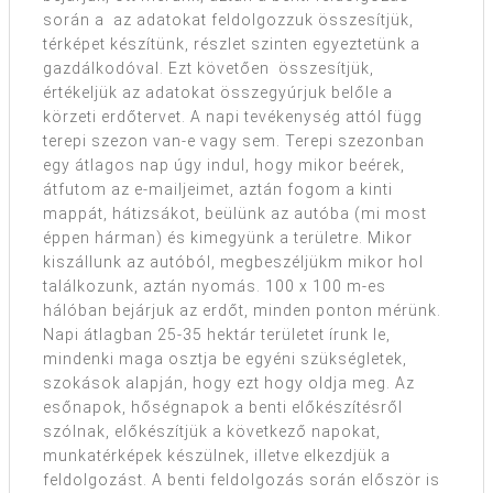
során a az adatokat feldolgozzuk összesítjük,
térképet készítünk, részlet szinten egyeztetünk a
gazdálkodóval. Ezt követően összesítjük,
értékeljük az adatokat összegyúrjuk belőle a
körzeti erdőtervet. A napi tevékenység attól függ
terepi szezon van-e vagy sem. Terepi szezonban
egy átlagos nap úgy indul, hogy mikor beérek,
átfutom az e-mailjeimet, aztán fogom a kinti
mappát, hátizsákot, beülünk az autóba (mi most
éppen hárman) és kimegyünk a területre. Mikor
kiszállunk az autóból, megbeszéljükm mikor hol
találkozunk, aztán nyomás. 100 x 100 m-es
hálóban bejárjuk az erdőt, minden ponton mérünk.
Napi átlagban 25-35 hektár területet írunk le,
mindenki maga osztja be egyéni szükségletek,
szokások alapján, hogy ezt hogy oldja meg. Az
esőnapok, hőségnapok a benti előkészítésről
szólnak, előkészítjük a következő napokat,
munkatérképek készülnek, illetve elkezdjük a
feldolgozást. A benti feldolgozás során először is