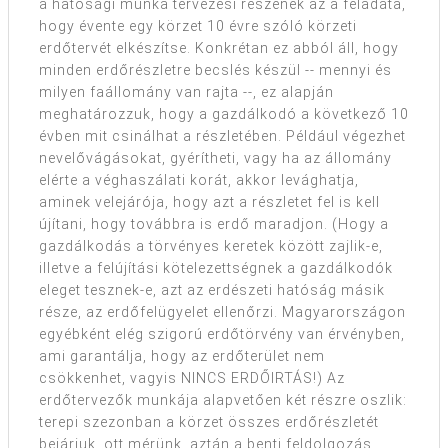
a hatósági munka tervezési részének az a feladata,
hogy évente egy körzet 10 évre szóló körzeti
erdőtervét elkészítse. Konkrétan ez abból áll, hogy
minden erdőrészletre becslés készül -- mennyi és
milyen faállomány van rajta --, ez alapján
meghatározzuk, hogy a gazdálkodó a következő 10
évben mit csinálhat a részletében. Például végezhet
nevelővágásokat, gyérítheti, vagy ha az állomány
elérte a véghaszálati korát, akkor levághatja,
aminek velejárója, hogy azt a részletet fel is kell
újítani, hogy továbbra is erdő maradjon. (Hogy a
gazdálkodás a törvényes keretek között zajlik-e,
illetve a felújítási kötelezettségnek a gazdálkodók
eleget tesznek-e, azt az erdészeti hatóság másik
része, az erdőfelügyelet ellenőrzi. Magyarországon
egyébként elég szigorú erdőtörvény van érvényben,
ami garantálja, hogy az erdőterület nem
csökkenhet, vagyis NINCS ERDŐIRTÁS!) Az
erdőtervezők munkája alapvetően két részre oszlik:
terepi szezonban a körzet összes erdőrészletét
bejárjuk, ott mérünk, aztán a benti feldolgozás