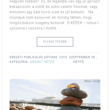
negyven fokban? :D), de legalább van egy jó apropó
bekapcsolni a sütőt és sütni valami finomat, vagy
ereszteni egy kád forró vizet és jól beleülni... Na
mondjuk nem könyvvel, én mindig féltem, hogy
megúsztatom szegény könyvet. :D KÉPEK -- stílus |
uzsonna | vacsora | mottó. ...
OLVASS TOVÁBB
EREDETI PUBLIKÁLÁS DÁTUMA:
2015. SZEPTEMBER 28.,
KATEGÓRIA:
MEGINT HÉTFŐ
HÉTFŐ