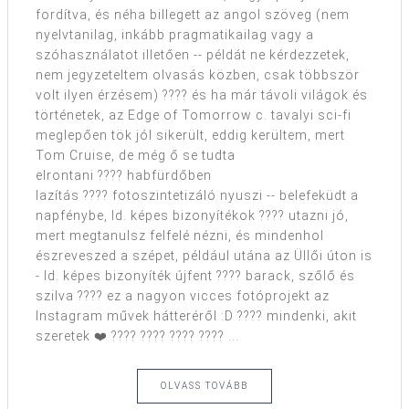
fordítva, és néha billegett az angol szöveg (nem
nyelvtanilag, inkább pragmatikailag vagy a
szóhasználatot illetően -- példát ne kérdezzetek,
nem jegyzeteltem olvasás közben, csak többször
volt ilyen érzésem) ???? és ha már távoli világok és
történetek, az Edge of Tomorrow c. tavalyi sci-fi
meglepően tök jól sikerült, eddig kerültem, mert
Tom Cruise, de még ő se tudta
elrontani ???? habfürdőben
lazítás ???? fotoszintetizáló nyuszi -- belefeküdt a
napfénybe, ld. képes bizonyítékok ???? utazni jó,
mert megtanulsz felfelé nézni, és mindenhol
észreveszed a szépet, például utána az Üllői úton is
- ld. képes bizonyíték újfent ???? barack, szőlő és
szilva ???? ez a nagyon vicces fotóprojekt az
Instagram művek hátteréről :D ???? mindenki, akit
szeretek ❤️ ???? ???? ???? ???? ...
OLVASS TOVÁBB