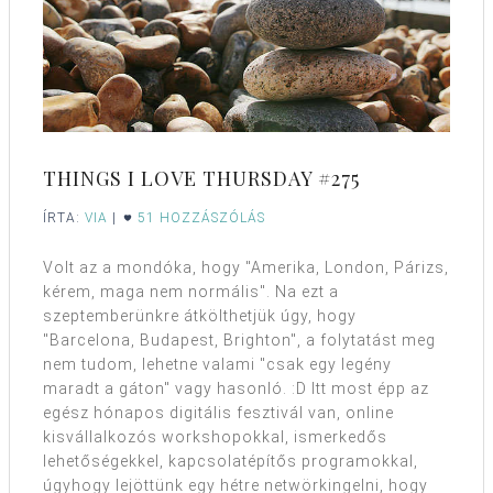
THINGS I LOVE THURSDAY #275
ÍRTA:
VIA
|
51 HOZZÁSZÓLÁS
Volt az a mondóka, hogy "Amerika, London, Párizs,
kérem, maga nem normális". Na ezt a
szeptemberünkre átkölthetjük úgy, hogy
"Barcelona, Budapest, Brighton", a folytatást meg
nem tudom, lehetne valami "csak egy legény
maradt a gáton" vagy hasonló. :D Itt most épp az
egész hónapos digitális fesztivál van, online
kisvállalkozós workshopokkal, ismerkedős
lehetőségekkel, kapcsolatépítős programokkal,
úgyhogy lejöttünk egy hétre netwörkingelni, hogy