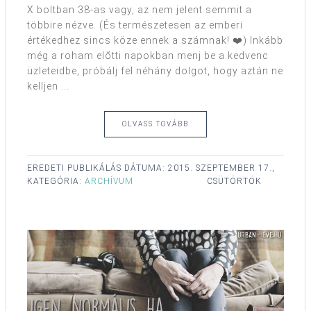
X boltban 38-as vagy, az nem jelent semmit a
többire nézve. (És természetesen az emberi
értékedhez sincs köze ennek a számnak! ❤️) Inkább
még a roham előtti napokban menj be a kedvenc
üzleteidbe, próbálj fel néhány dolgot, hogy aztán ne
kelljen ...
OLVASS TOVÁBB
EREDETI PUBLIKÁLÁS DÁTUMA:
2015. SZEPTEMBER 17.,
KATEGÓRIA:
ARCHÍVUM
CSÜTÖRTÖK