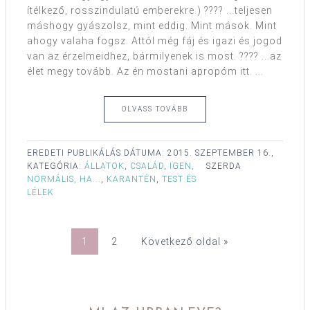
ítélkező, rosszindulatú emberekre.) ???? ...teljesen
máshogy gyászolsz, mint eddig. Mint mások. Mint
ahogy valaha fogsz. Attól még fáj és igazi és jogod
van az érzelmeidhez, bármilyenek is most. ???? ...az
élet megy tovább. Az én mostani apropóm itt. ...
OLVASS TOVÁBB
EREDETI PUBLIKÁLÁS DÁTUMA:
2015. SZEPTEMBER 16.,
KATEGÓRIA:
ÁLLATOK
,
CSALÁD
,
IGEN,
SZERDA
NORMÁLIS, HA...
,
KARANTÉN
,
TEST ÉS
LÉLEK
1
2
Következő oldal »