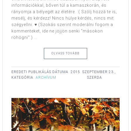
információkkal, bőven túl a kamaszkorán, és
rányomja a bélyegét az életére. :( Szólj hozzá te is,
mesélj, és kérdezz! Nincs hülye kérdés, nincs mit
szégyellni. ♥ (Szokás szerint moderálni fogom a
kommenteket, ide ne jöjjön senki "másokon
röhögni".) ...
OLVASS TOVÁBB
EREDETI PUBLIKÁLÁS DÁTUMA:
2015. SZEPTEMBER 23.,
KATEGÓRIA:
ARCHÍVUM
SZERDA