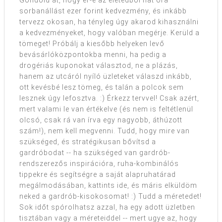
sorbanállást ezer forint kedvezmény, és inkább
tervezz okosan, ha tényleg úgy akarod kihasználni
a kedvezményeket, hogy valóban megérje. Kerüld a
tömeget! Próbálj a kiesőbb helyeken levő
bevásárlóközpontokba menni, ha pedig a
drogériás kuponokat választod, ne a plázás,
hanem az utcáról nyíló üzleteket válaszd inkább,
ott kevésbé lesz tömeg, és talán a polcok sem
lesznek úgy lefosztva. :) Érkezz tervvel! Csak azért,
mert valami le van értékelve (és nem is feltétlenül
olcsó, csak rá van írva egy nagyobb, áthúzott
szám!), nem kell megvenni. Tudd, hogy mire van
szükséged, és stratégikusan bővítsd a
gardróbodat -- ha szükséged van gardrób-
rendszerezős inspirációra, ruha-kombinálós
tippekre és segítségre a saját alapruhatárad
megálmodásában, kattints ide, és máris elküldöm
neked a gardrób-kisokosomat! :) Tudd a méretedet!
Sok időt spórolhatsz azzal, ha egy adott üzletben
tisztában vagy a méreteiddel -- mert ugye az, hogy