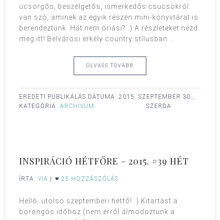
ücsörgős, beszélgetős, ismerkedős csücsökról
van szó, aminek az egyik részén mini-könyvtárat is
berendeztünk. Hát nem óriási? :) A részleteket nézd
meg itt! Belvárosi erkély country stílusban ...
OLVASS TOVÁBB
EREDETI PUBLIKÁLÁS DÁTUMA:
2015. SZEPTEMBER 30.,
KATEGÓRIA:
ARCHÍVUM
SZERDA
INSPIRÁCIÓ HÉTFŐRE – 2015. #39 HÉT
ÍRTA:
VIA
|
25 HOZZÁSZÓLÁS
Helló, utolsó szeptemberi hétfő! :) Kitartást a
borongós időhöz (nem erről álmodoztunk a