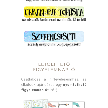
LETÖLTHETŐ
FIGYELEMNAPLÓ
Csatlakozz a hírleveleseimhez, és
elküldök ajándékba egy
nyomtatható
figyelemnaplót
is! :)