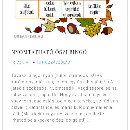
NYOMTATHATÓ ŐSZI BINGÓ
ÍRTA:
VIA
|
13 HOZZÁSZÓLÁS
Tavaszi bingó, nyári (külön strandos is!) és
karácsonyi már van, jöjjön egy őszi bingó is! :) A
játék a szokásos. Nyomtasd ki, vágd zsebre, és ha
látsz valamit, pipáld ki! Hogy az utcán figyeled,
vagy te magad valósítod meg a terveket, az rád van
bízva. :) Kattints ide, és máris küldöm e-mailen a
fájlt! (Mellékelek egy üres verziót is, amibe te
írhatod be a kedvenc őszi dolgaiat!) ...