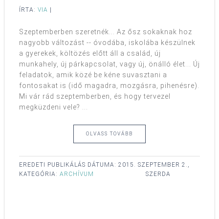
ÍRTA:
VIA
|
Szeptemberben szeretnék... Az ősz sokaknak hoz
nagyobb változást -- óvodába, iskolába készülnek
a gyerekek, költözés előtt áll a család, új
munkahely, új párkapcsolat, vagy új, önálló élet... Új
feladatok, amik közé be kéne suvasztani a
fontosakat is (idő magadra, mozgásra, pihenésre).
Mi vár rád szeptemberben, és hogy tervezel
megküzdeni vele? ...
OLVASS TOVÁBB
EREDETI PUBLIKÁLÁS DÁTUMA:
2015. SZEPTEMBER 2.,
KATEGÓRIA:
ARCHÍVUM
SZERDA