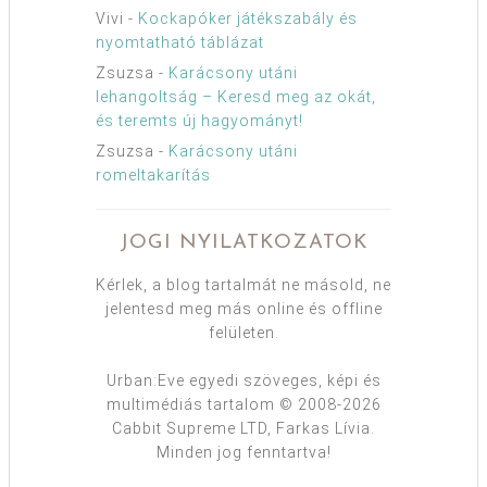
Vivi
-
Kockapóker játékszabály és
nyomtatható táblázat
Zsuzsa
-
Karácsony utáni
lehangoltság – Keresd meg az okát,
és teremts új hagyományt!
Zsuzsa
-
Karácsony utáni
romeltakarítás
JOGI NYILATKOZATOK
Kérlek, a blog tartalmát ne másold, ne
jelentesd meg más online és offline
felületen.
Urban:Eve egyedi szöveges, képi és
multimédiás tartalom © 2008-2026
Cabbit Supreme LTD, Farkas Lívia.
Minden jog fenntartva!