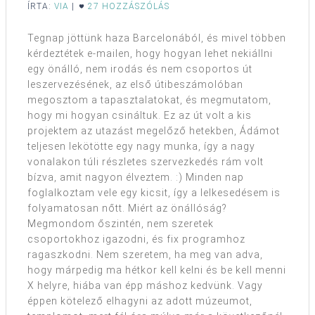
ÍRTA:
VIA
|
27 HOZZÁSZÓLÁS
Tegnap jöttünk haza Barcelonából, és mivel többen
kérdeztétek e-mailen, hogy hogyan lehet nekiállni
egy önálló, nem irodás és nem csoportos út
leszervezésének, az első útibeszámolóban
megosztom a tapasztalatokat, és megmutatom,
hogy mi hogyan csináltuk. Ez az út volt a kis
projektem az utazást megelőző hetekben, Ádámot
teljesen lekötötte egy nagy munka, így a nagy
vonalakon túli részletes szervezkedés rám volt
bízva, amit nagyon élveztem. :) Minden nap
foglalkoztam vele egy kicsit, így a lelkesedésem is
folyamatosan nőtt. Miért az önállóság?
Megmondom őszintén, nem szeretek
csoportokhoz igazodni, és fix programhoz
ragaszkodni. Nem szeretem, ha meg van adva,
hogy márpedig ma hétkor kell kelni és be kell menni
X helyre, hiába van épp máshoz kedvünk. Vagy
éppen kötelező elhagyni az adott múzeumot,