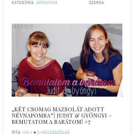
KATEGÓRIA:
ARCHÍVUM
SZERDA
„KÉT CSOMAG MAZSOLÁT ADOTT
NÉVNAPOMRA”| JUDIT & GYÖNGYI –
BEMUTATOM A BARÁTOM! #7
ÍRTA:
VIA
|
2 HOZZÁSZÓLÁS