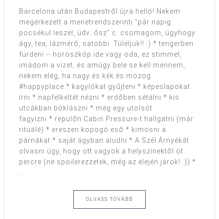
Barcelona után Budapestről újra helló! Nekem
megérkezett a menetrendszerinti "pár napig
pocsékul leszel, üdv: ősz" c. csomagom, úgyhogy
ágy, tea, lázmérő, satöbbi. Túléljük!! :) * tengerben
fürdeni -- horoszkóp ide vagy oda, ez stimmel,
imádom a vizet, és amúgy bele se kell mennem,
nekem elég, ha nagy és kék és mozog
#happyplace * kagylókat gyűjteni * képeslapokat
írni * napfelkeltét nézni * erdőben sétálni * kis
utcákban bóklászni * még egy utolsót
fagyizni * repülőn Cabin Pressure-t hallgatni (már
rituálé) * ereszen kopogó eső * kimosni a
párnákat * saját ágyban aludni * A Szél Árnyékát
olvasni úgy, hogy ott vagyok a helyszínektől öt
percre (ne spoilerezzetek, még az elején járok! :)) *
...
OLVASS TOVÁBB