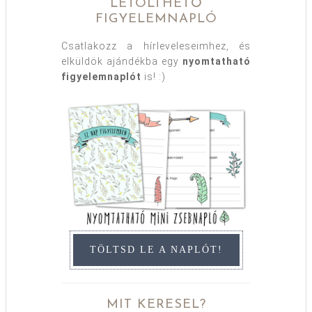
LETÖLTHETŐ
FIGYELEMNAPLÓ
Csatlakozz a hírleveleseimhez, és
elküldök ajándékba egy
nyomtatható
figyelemnaplót
is! :)
TÖLTSD LE A NAPLÓT!
MIT KERESEL?