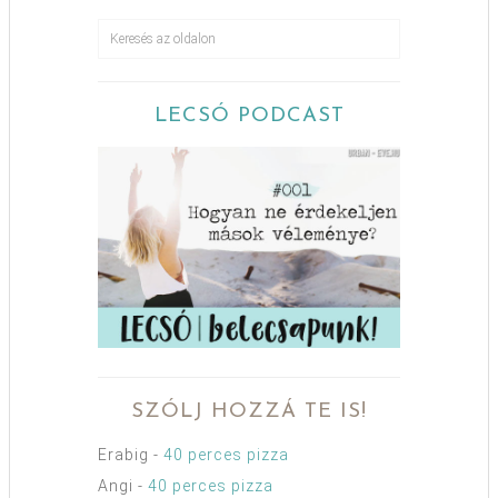
LECSÓ PODCAST
SZÓLJ HOZZÁ TE IS!
Erabig
-
40 perces pizza
Angi
-
40 perces pizza