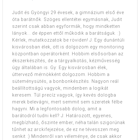
Judit és Gyöngyi 29 évesek, a gimnázium első éve
óta barátnők. Szöges ellentétei egymásnak, Judit
szerint csak abban egyformák, hogy mindketten
lányok... de éppen ettől működik a barátságuk. :)
Kérlek, mutatkozzatok be röviden! J: Egy dunántúli
kisvárosban élek, ott is dolgozom egy monitoring
központban operátorként. Hobbim elsősorban az
ékszerkészítés, de a tárgyalkotás, kézművesség
úgy általában is. Gy: Egy kisvárosban élek,
úttervező mérnökként dolgozom. Hobbim a
süteménysütés, a bonbonkészítés. Nagyon reál
beállítottságú vagyok, mindenben a logikát
keresem. Túl precíz vagyok, így kevés dologba
merek belevágni, mert semmit sem szeretek félbe
hagyni. Mi a legfontosabb dolog, amit a
barátodról tudni kell? J: Határozott, egyenes,
megbízható, őszinte ember, néha talán szigorúnak
tűnhet az arckifejezése, de ez ne tévesszen meg
senkit :) Mindenről van véleménye, de csak akkor