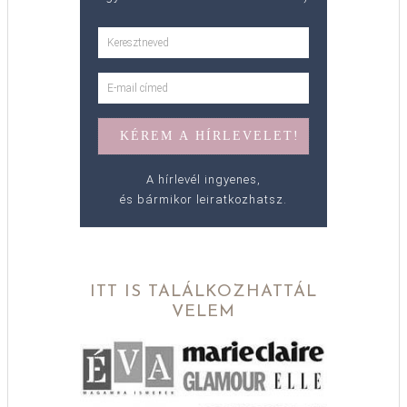
A hírlevél ingyenes,
és bármikor leiratkozhatsz.
ITT IS TALÁLKOZHATTÁL
VELEM