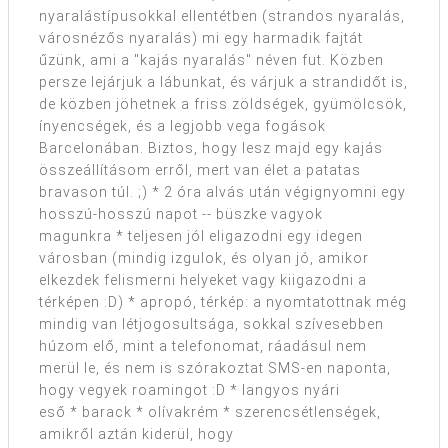
nyaralástípusokkal ellentétben (strandos nyaralás,
városnézős nyaralás) mi egy harmadik fajtát
űzünk, ami a "kajás nyaralás" néven fut. Közben
persze lejárjuk a lábunkat, és várjuk a strandidőt is,
de közben jöhetnek a friss zöldségek, gyümölcsök,
ínyencségek, és a legjobb vega fogások
Barcelonában. Biztos, hogy lesz majd egy kajás
összeállításom erről, mert van élet a patatas
bravason túl. ;) * 2 óra alvás után végignyomni egy
hosszú-hosszú napot -- büszke vagyok
magunkra * teljesen jól eligazodni egy idegen
városban (mindig izgulok, és olyan jó, amikor
elkezdek felismerni helyeket vagy kiigazodni a
térképen :D) * apropó, térkép: a nyomtatottnak még
mindig van létjogosultsága, sokkal szívesebben
húzom elő, mint a telefonomat, ráadásul nem
merül le, és nem is szórakoztat SMS-en naponta,
hogy vegyek roamingot :D * langyos nyári
eső * barack * olívakrém * szerencsétlenségek,
amikről aztán kiderül, hogy