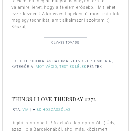
félelem. És még ha nagyon is vágyom arra a
valamire, lehet, hogy a félelem erősebb... Mit lehet
ezzel kezdeni? A könyves tippeken túl most elárulok
még egy technikát, amit alkalmazni szoktam. :)
Készülj ...
OLVASS TOVÁBB
EREDETI PUBLIKÁLÁS DÁTUMA:
2015. SZEPTEMBER 4.,
KATEGÓRIA:
MOTIVÁCIÓ
,
TEST ÉS LÉLEK
PÉNTEK
THINGS I LOVE THURSDAY #272
ÍRTA:
VIA
|
30 HOZZÁSZÓLÁS
Digitális-nomád tilt! Az első a laptopomról. :) Üdv,
azaz Hola Barcelonából, ahol más, közismert