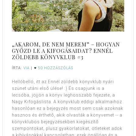
„AKAROM, DE NEM MEREM” – HOGYAN
GYŐZD LE A KIFOGÁSAIDAT? ENNÉL
ZÖLDEBB KÖNYVKLUB #3
ÍRTA:
VIA
|
50 HOZZÁSZÓLÁS
Hellóbelló, itt az Ennél zöldebb könyvklub nyári
szünet utáni első ülése! :) És csapjunk is a
lecsóba, jöjjön a könyv leghosszabb fejezete, a
Nagy Kifogáslista. A könyvklub eddigi alkalmaihoz
hasonlóan ez a bejegyzés most sem csak azoknak
hasznos és érthető, akik olvasták a könyvemet -- a
könyvklubos bejegyzésekben kiegészítő
szempontokat, plusz gyakorlatokat, ötleteket adok
a kihívásokkal kapcsolatban; ezek önállóan és a