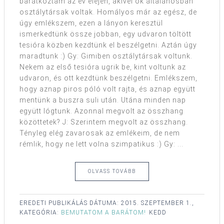
barátkoztam az év elején, akivel ők általánosban
osztálytársak voltak. Homályos már az egész, de
úgy emlékszem, ezen a lányon keresztül
ismerkedtünk össze jobban, egy udvaron töltött
tesióra közben kezdtünk el beszélgetni. Aztán úgy
maradtunk :) Gy: Gimiben osztálytársak voltunk.
Nekem az első tesióra ugrik be, kint voltunk az
udvaron, és ott kezdtünk beszélgetni. Emlékszem,
hogy aznap piros póló volt rajta, és aznap együtt
mentünk a buszra suli után. Utána minden nap
együtt lógtunk. Azonnal megvolt az összhang
közöttetek? J: Szerintem megvolt az összhang.
Tényleg elég zavarosak az emlékeim, de nem
rémlik, hogy ne lett volna szimpatikus :) Gy: ...
OLVASS TOVÁBB
EREDETI PUBLIKÁLÁS DÁTUMA:
2015. SZEPTEMBER 1.,
KATEGÓRIA:
BEMUTATOM A BARÁTOM!
KEDD