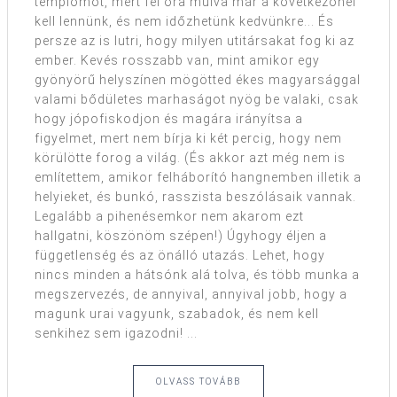
templomot, mert fél óra múlva már a következőnél
kell lennünk, és nem időzhetünk kedvünkre... És
persze az is lutri, hogy milyen utitársakat fog ki az
ember. Kevés rosszabb van, mint amikor egy
gyönyörű helyszínen mögötted ékes magyarsággal
valami bődületes marhaságot nyög be valaki, csak
hogy jópofiskodjon és magára irányítsa a
figyelmet, mert nem bírja ki két percig, hogy nem
körülötte forog a világ. (És akkor azt még nem is
említettem, amikor felháborító hangnemben illetik a
helyieket, és bunkó, rasszista beszólásaik vannak.
Legalább a pihenésemkor nem akarom ezt
hallgatni, köszönöm szépen!) Úgyhogy éljen a
függetlenség és az önálló utazás. Lehet, hogy
nincs minden a hátsónk alá tolva, és több munka a
megszervezés, de annyival, annyival jobb, hogy a
magunk urai vagyunk, szabadok, és nem kell
senkihez sem igazodni! ...
OLVASS TOVÁBB