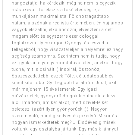
hangoztatja, ha kérdezik, még ha nem is egyezik
másokéval. Törekszik a tökéletességre, a
munkájában maximalista. Földhözragadtabb
nálam, a szónak a realista értelmében: én hajlamos
vagyok elszállni, elkalandozni, elveszteni a célt
magam előtt és egyszerre ezer dologgal
foglalkozni. Ilyenkor jön Gyöngyi és leszed a
fellegekből, hogy visszatereljen a helyemre: ez nagy
segítség számomra. Szerintem nem is tudja, hogy
ezt gyakran egy-egy mondatával eléri, anélkül, hogy
tudná, mit is csinált :) Inspirál, ösztönöz,
összeszedettebb leszek Tőle, céltudatosabb és
kicsit kitartóbb. Gy: Legjobb barátnőm Judit, akit
már majdnem 15 éve ismerek. Egy igazi
művészlélek, gyönyörű dolgok kerülnek ki a keze
alól. Imádom, amiket alkot, mert szívét-lelkét
beleteszi (azért ilyen gyönyörűek :)). Nagyon
szeretnivaló, mindig kedves és jókedvű. Mikor és
hogyan ismerkedtetek meg? J: Elsőéves gimisek
voltunk, egy osztályba jártunk. Egy másik lánnyal