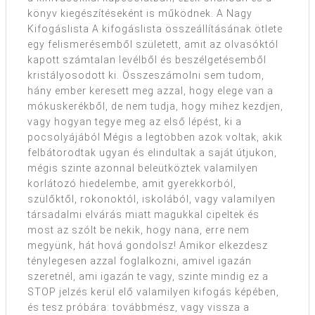
könyv kiegészítéseként is működnek. A Nagy
Kifogáslista A kifogáslista összeállításának ötlete
egy felismerésemből született, amit az olvasóktól
kapott számtalan levélből és beszélgetésemből
kristályosodott ki. Összeszámolni sem tudom,
hány ember keresett meg azzal, hogy elege van a
mókuskerékből, de nem tudja, hogy mihez kezdjen,
vagy hogyan tegye meg az első lépést, ki a
pocsolyájából Mégis a legtöbben azok voltak, akik
felbátorodtak ugyan és elindultak a saját útjukon,
mégis szinte azonnal beleütköztek valamilyen
korlátozó hiedelembe, amit gyerekkorból,
szülőktől, rokonoktól, iskolából, vagy valamilyen
társadalmi elvárás miatt magukkal cipeltek és
most az szólt be nekik, hogy nana, erre nem
megyünk, hát hová gondolsz! Amikor elkezdesz
ténylegesen azzal foglalkozni, amivel igazán
szeretnél, ami igazán te vagy, szinte mindig ez a
STOP jelzés kerül elő valamilyen kifogás képében,
és tesz próbára: továbbmész, vagy vissza a