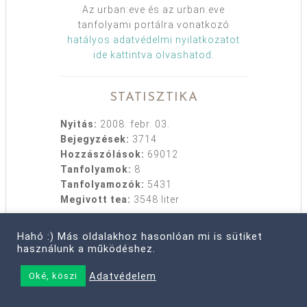
Az urban:eve és az urban:eve
tanfolyami portálra vonatkozó
hatályos adatvédelmi nyilatkozatot
ide kattintva olvashatod
.
STATISZTIKA
Nyitás:
2008. febr. 03.
Bejegyzések:
3714
Hozzászólások:
69012
Tanfolyamok:
8
Tanfolyamozók:
5431
Megivott tea:
3548 liter
Hahó :) Más oldalakhoz hasonlóan mi is sütiket
használunk a működéshez.
HASZNOS
Adatvédelem
Oké, köszi
Rólam