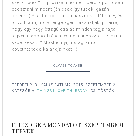
szerencsék * improvizálni és nem percre pontosan
beosztani mindent (én csak így tudok igazán
pihenni!) * selfie-bot -- állati hasznos találmány, és
jó volt látni, hogy rengetegen használják, pl. arra,
hogy egy négy-öttagú család minden tagja rajta
legyen a csoportképen, és ne hiányozzon az, aki a
képet készíti * Most ennyi, Instagramon
követhetitek a kalandjainkat! :) ...
OLVASS TOVÁBB
EREDETI PUBLIKÁLÁS DÁTUMA:
2015. SZEPTEMBER 3.,
KATEGÓRIA:
THINGS I LOVE THURSDAY
CSÜTÖRTÖK
FEJEZD BE A MONDATOT! SZEPTEMBERI
TERVEK