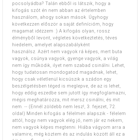
pocsolyádba? Talán ebből is látszik, hogy a
kifogás szót én nem abban az értelemben
használom, ahogy sokan mások. Úgyhogy
következzen először a saját definícióm, hogy
magamat idézzem :) A kifogás olyan, rossz
élményből levont, végletes következtetés, téves
hiedelem, amelyet alapszabályként
használsz. Azért nem vagyok rá képes, mert buta
vagyok, csúnya vagyok, gyenge vagyok, a világ
nem így működik, ilyet nem szabad csinálni. Lehet,
hogy tudatosan mondogatod magadnak, lehet,
hogy csak véletlenül kicsúszik a szádon egy
beszélgetésben téged is meglepve, de az is lehet,
hogy eddig eszedbe sem jutott így megfoglamazni,
mégis meghatározza, mit mersz csinálni, és mit
nem. -- (Ennél zöldebb nem lesz!, 3. fejezet, 72.
oldal) Minden kifogás a félelmen alapszik - félelem
attól, hogy nem vagyok elég jó, nem jár ez nekem,
nem vagyok képes megtenni. Hiába vágyom arra a
valamire, még köztem és az indulás között áll ez a