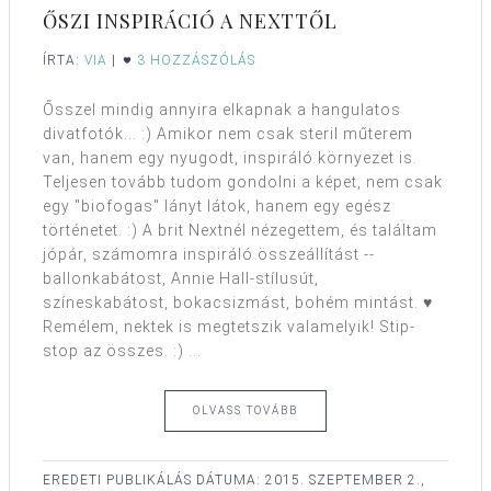
ŐSZI INSPIRÁCIÓ A NEXTTŐL
ÍRTA:
VIA
|
3 HOZZÁSZÓLÁS
Ősszel mindig annyira elkapnak a hangulatos
divatfotók... :) Amikor nem csak steril műterem
van, hanem egy nyugodt, inspiráló környezet is.
Teljesen tovább tudom gondolni a képet, nem csak
egy "biofogas" lányt látok, hanem egy egész
történetet. :) A brit Nextnél nézegettem, és találtam
jópár, számomra inspiráló összeállítást --
ballonkabátost, Annie Hall-stílusút,
színeskabátost, bokacsizmást, bohém mintást. ♥
Remélem, nektek is megtetszik valamelyik! Stip-
stop az összes. :) ...
OLVASS TOVÁBB
EREDETI PUBLIKÁLÁS DÁTUMA:
2015. SZEPTEMBER 2.,