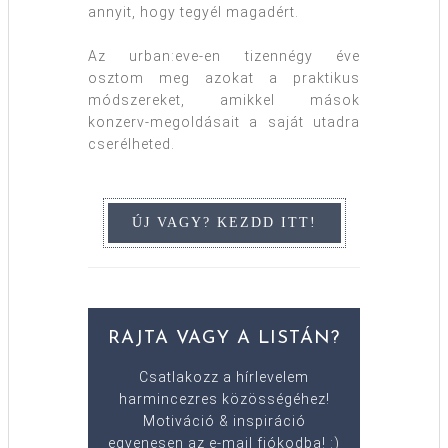
annyit, hogy tegyél magadért.
Az urban:eve-en tizennégy éve
osztom meg azokat a praktikus
módszereket, amikkel mások
konzerv-megoldásait a saját utadra
cserélheted.
RAJTA VAGY A LISTÁN?
Csatlakozz a hírlevelem
harmincezres közösségéhez!
Motiváció & inspiráció
egyenesen az e-mail fiókodba! :)