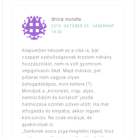
drica
mondta
2015. OKTÓBER 25., VASÁRNAP,
16:02
Alapvetően tetszett ez a cikk is, bár
cseppet szélsőségesnek éreztem néhány
hozzászólást, nem is volt gyomrom
végigolvasni őket. Majd máskor, per
pillanat nem vagyok olyan
befogadóképes, mint kellene (?).
Mondjuk a „kicsinyes, irigy, aljas,
nemtörődöm és korlátolt” jelzők
halmozása szintén szíven ütött. Ha már
elfogadás és empátia, akkor legyen
kölcsönös. Ne csak elvárjuk, de
gyakoroljuk is.
„Senkinek sincs joga megítélni téged, hisz