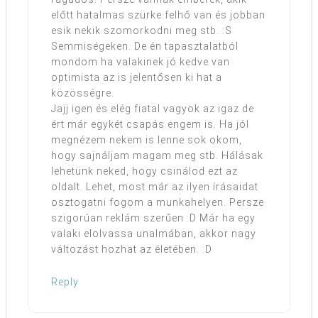
előtt hatalmas szürke felhő van és jobban
esik nekik szomorkodni meg stb. :S
Semmiségeken. De én tapasztalatból
mondom ha valakinek jó kedve van
optimista az is jelentősen ki hat a
közösségre.
Jajj igen és elég fiatal vagyok az igaz de
ért már egykét csapás engem is. Ha jól
megnézem nekem is lenne sok okom,
hogy sajnáljam magam meg stb. Hálásak
lehetünk neked, hogy csinálod ezt az
oldalt. Lehet, most már az ilyen írásaidat
osztogatni fogom a munkahelyen. Persze
szigorúan reklám szerűen :D Már ha egy
valaki elolvassa unalmában, akkor nagy
változást hozhat az életében. :D
Reply