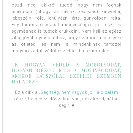
oszd meg, akikről tudod, hogy nem fognak
cinikusan (ahogy ők hívják:
realistán
) kinevetni,
lebeszélni róla, lehülyézni érte, gúnyolódni rajta.
Egy támogató-csapat mindenképpen jót tesz, és
egymásnak is tudtok drukkolni. Nem kell az egész
világ jóváhagyása ahhoz, hogy számodra jó legyen
az ötleted, és nem is mindenkinek tartozol
magyarázattal, védőbeszéddel, ha számonkér.
TE HOGYAN VÉDED A MOSOLYODAT,
HOGYAN ŐRZÖD MEG A MOTIVÁCIÓDAT,
AMIKOR LÁTSZÓLAG SZÉLLEL SZEMBEN
HALADSZ?
Ez a cikk a
„Segítség, nem vagyok jól” aloldalam
része; ha nehéz időszakod van, nézz körül, hátha
segít. ♥