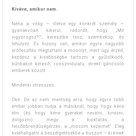
Kivéve, amikor nem.
Néha a világ — illetve egy konkrét személy —
gyanakvóan kikerül, rádordít, hogy „Mit
vigyorogsz?!”, keresztbe tesz, szembeköp, és
lehülyéz. És bizony van, amikor egyre nagyobb
erőfeszítés megtartani a mosolyt, mert úgy érzed,
kezdesz a kisebbségbe tartozni a gyűlölködő,
bűnbakot kereső, rosszindulatú, direkt gáncsoló
emberek között.
Mindenki stresszes.
Oké. De az nem mentség arra, hogy egyre több
ember jobban tudja a másiknál, hogy hogy kéne
élni (és hogy kéne gyereket nevelni, kinézni,
dolgozni), megy a kioktatás, a
felsőbbrendűségérzés, a „mosom kezeimet”. Elég
belehallgatni a beszélgetésekbe a buszon —
ki kinek