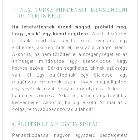
4. NEM TUDSZ MINDENKIT MEGMENTENI
— DE NEM IS KELL
Ha tehetetlennek érzed magad, próbáld meg,
hogy „csak” egy kicsit segítesz.
Azért idézőjeles
a csak, mert ha segítő kezet nyújtasz egy
embernek, aki kéri, hidd el, neki az a világot jelenti.
Akkor is, ha nem törölted el a szegénységet és az
éhínséget mindössze egy szendviccsel vagy
kedves szóval. Bárkin segíthetsz, akinek szüksége
van rá! Egy barátodnak egy öleléssel, egy
magányos embernek azzal, hogy meghallgatod,
egy vevőnek azzal, hogy rámosolyogsz. Akkor is,
ha nem viszonozza. Akkor is, ha nem adja tovább a
kedvességet. Akkor is, ha cigire költi. Az már az ő
dolga, te továbbpasszoltad a labdát.
5. ÁLLÍTSD LE A NEGATÍV SPIRÁLT
Panaszkodással nagyon egyszerű beszélgetést