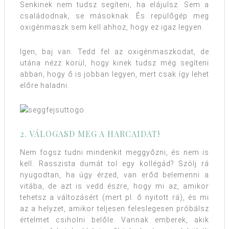
Senkinek nem tudsz segíteni, ha elájulsz. Sem a
családodnak, se másoknak. És repülőgép meg
oxigénmaszk sem kell ahhoz, hogy ez igaz legyen.
Igen, baj van. Tedd fel az oxigénmaszkodat, de
utána nézz körül, hogy kinek tudsz még segíteni
abban, hogy ő is jobban legyen, mert csak így lehet
előre haladni.
2. VÁLOGASD MEG A HARCAIDAT!
Nem fogsz tudni mindenkit meggyőzni, és nem is
kell. Rasszista dumát tol egy kollégád? Szólj rá
nyugodtan, ha úgy érzed, van erőd belemenni a
vitába, de azt is vedd észre, hogy mi az, amikor
tehetsz a változásért (mert pl. ő nyitott rá), és mi
az a helyzet, amikor teljesen feleslegesen próbálsz
értelmet csiholni belőle. Vannak emberek, akik