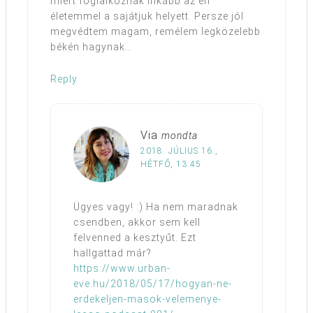
miért foglalkoznak inkább az én
életemmel a sajátjuk helyett. Persze jól
megvédtem magam, remélem legközelebb
békén hagynak…
Reply
Via
mondta
2018. JÚLIUS 16.,
HÉTFŐ, 13:45
Ügyes vagy! :) Ha nem maradnak
csendben, akkor sem kell
felvenned a kesztyűt. Ezt
hallgattad már?
https://www.urban-
eve.hu/2018/05/17/hogyan-ne-
erdekeljen-masok-velemenye-