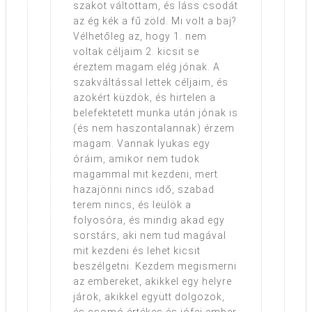
szakot váltottam, és láss csodát
az ég kék a fű zöld. Mi volt a baj?
Vélhetőleg az, hogy 1. nem
voltak céljaim 2. kicsit se
éreztem magam elég jónak. A
szakváltással lettek céljaim, és
azokért küzdök, és hirtelen a
belefektetett munka után jónak is
(és nem haszontalannak) érzem
magam. Vannak lyukas egy
óráim, amikor nem tudok
magammal mit kezdeni, mert
hazajönni nincs idő, szabad
terem nincs, és leülök a
folyosóra, és mindig akad egy
sorstárs, aki nem tud magával
mit kezdeni és lehet kicsit
beszélgetni. Kezdem megismerni
az embereket, akikkel egy helyre
járok, akikkel együtt dolgozok,