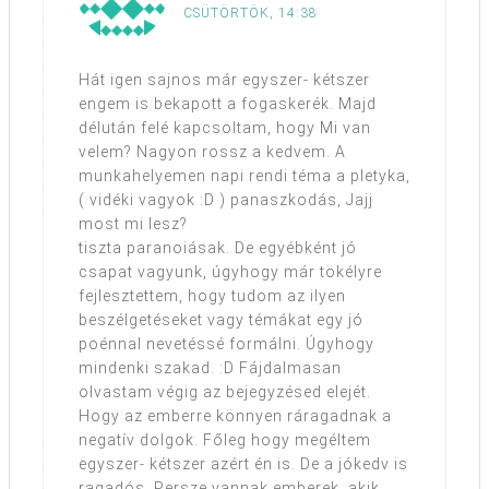
CSÜTÖRTÖK, 14:38
Hát igen sajnos már egyszer- kétszer
engem is bekapott a fogaskerék. Majd
délután felé kapcsoltam, hogy Mi van
velem? Nagyon rossz a kedvem. A
munkahelyemen napi rendi téma a pletyka,
( vidéki vagyok :D ) panaszkodás, Jajj
most mi lesz?
tiszta paranoiásak. De egyébként jó
csapat vagyunk, úgyhogy már tökélyre
fejlesztettem, hogy tudom az ilyen
beszélgetéseket vagy témákat egy jó
poénnal nevetéssé formálni. Úgyhogy
mindenki szakad. :D Fájdalmasan
olvastam végig az bejegyzésed elejét.
Hogy az emberre könnyen ráragadnak a
negatív dolgok. Főleg hogy megéltem
egyszer- kétszer azért én is. De a jókedv is
ragadós. Persze vannak emberek, akik