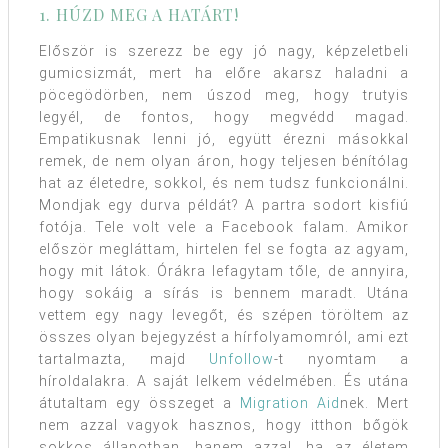
1. HÚZD MEG A HATÁRT!
Először is szerezz be egy jó nagy, képzeletbeli
gumicsizmát, mert ha előre akarsz haladni a
pöcegödörben, nem úszod meg, hogy trutyis
legyél, de fontos, hogy megvédd magad.
Empatikusnak lenni jó, együtt érezni másokkal
remek, de nem olyan áron, hogy teljesen bénítólag
hat az életedre, sokkol, és nem tudsz funkcionálni.
Mondjak egy durva példát? A partra sodort kisfiú
fotója. Tele volt vele a Facebook falam. Amikor
először megláttam, hirtelen fel se fogta az agyam,
hogy mit látok. Órákra lefagytam tőle, de annyira,
hogy sokáig a sírás is bennem maradt. Utána
vettem egy nagy levegőt, és szépen töröltem az
összes olyan bejegyzést a hírfolyamomról, ami ezt
tartalmazta, majd
Unfollow
-t nyomtam a
híroldalakra. A saját lelkem védelmében. És utána
átutaltam egy összeget a
Migration Aid
nek. Mert
nem azzal vagyok hasznos, hogy itthon bőgök
sokkos állapotban, hanem azzal, ha az életem