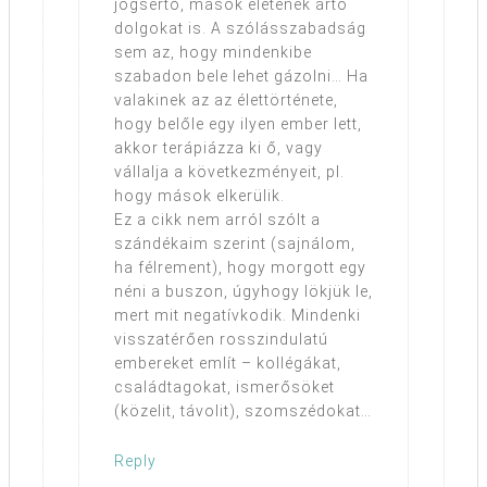
jogsértő, mások életének ártó
dolgokat is. A szólásszabadság
sem az, hogy mindenkibe
szabadon bele lehet gázolni… Ha
valakinek az az élettörténete,
hogy belőle egy ilyen ember lett,
akkor terápiázza ki ő, vagy
vállalja a következményeit, pl.
hogy mások elkerülik.
Ez a cikk nem arról szólt a
szándékaim szerint (sajnálom,
ha félrement), hogy morgott egy
néni a buszon, úgyhogy lökjük le,
mert mit negatívkodik. Mindenki
visszatérően rosszindulatú
embereket említ – kollégákat,
családtagokat, ismerősöket
(közelit, távolit), szomszédokat…
Reply