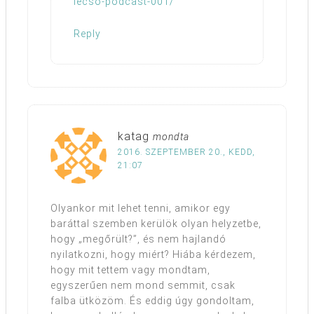
lecso-podcast-001/
Reply
katag
mondta
2016. SZEPTEMBER 20., KEDD,
21:07
Olyankor mit lehet tenni, amikor egy
baráttal szemben kerülök olyan helyzetbe,
hogy „megőrült?”, és nem hajlandó
nyilatkozni, hogy miért? Hiába kérdezem,
hogy mit tettem vagy mondtam,
egyszerűen nem mond semmit, csak
falba ütközöm. És eddig úgy gondoltam,