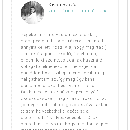
Kissa
mondta
2018. JÚLIUS 16., HÉTFŐ, 13:06
Régebben már olvastam ezt a cikket,
most pedig tudatosan rákerestem, mert
annyira kellett. köszi Via, hogy megírtad:)
a hetek óta panaszkodó, életét utáló,
engem lelki szemetesládának használó
kollegától elmenekültem hétvégére a
családomhoz, elvileg pihenni, de itt meg
hallgathattam az „így meg úgy kéne
csinálnod a lakást és ilyenre fesd a
falakat és ilyen színű kanapét vegyél”
okoskodásokat, meg a távoli rokontól az
„ó még mindig ott dolgozol? szóval akkor
te sem helyezkedtél el azóta se a
diplomáddal” kedveskedéseket. Csak
pislogtam nagyokat, hogy tulajdonképpen