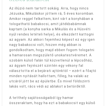
Az illúzió nem tartott sokáig. Arra, hogy nincs
Jézuska, Mikuláskor jöttem rá, 5 éves koromban.
Amikor reggel felkeltem, kint várt a konyhában a
tologatható babakocsi, amit játékbabámnak
kaptam (a konyha sarka a Mikulás és a Húsvéti
nyúl rendes letételi helye), és elkezdett kattogni
az agyam. Az akkori fejemhez képest ez egy igen
nagy babakocsi volt, hiszen még abban is
gondolkodtam, hogy majd ebben fogom tologatni
a hamarosan megszülető unokatestvéremet. A
szobám külső falán túl közvetlenül a lépcsőház,
az ágyam fejrészét szintén egy vékony fal
választotta el a bejárati ajtónktól – ezért a főajtó
minden nyitását hallottam, főleg, ha valaki az
utcáról jött be az épületbe. És mivel földszinti
lakás volt, rács védi az ablakot a betörőktől.
A tetthely sajátosságaiból így hamar
összeraktam, hogy ha ezt a babakocsit egy külső