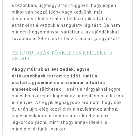
szezonban, úgyhogy attól függően, hogy éppen
mikor van hozzá időnk vagy kedvünk, már
december első heteiben feldíszítjük a fát, és
esténként élvezzük a hangulatvilágítást. De nem
minden hagyományon variáltunk: az ajándékokat
továbbra is 24-én este teszik oda az „angyalkák”.
AZ IDŐUTAZÁS TÖKÉLETES KELLÉKE: A
ZSERBÓ
Ahogy múlnak az évtizedek, egyre
értékesebbnek tartom az időt, amit a
családtagjaimmal és a számomra fontos
emberekkel tölthetek
– ezért a tárgyaknál egyre
nagyobb szerepet kapnak az ünneplésben a közös
élmények. Az egyik legnagyobb örömöm, hogy sok
év után újra elég közel élek a szüleimhez ahhoz,
hogy anyukámmal többször is elmehessünk
jégkorcsolyázni, mint ahogy annak idején is
mindig eljártunk ilyenkor.