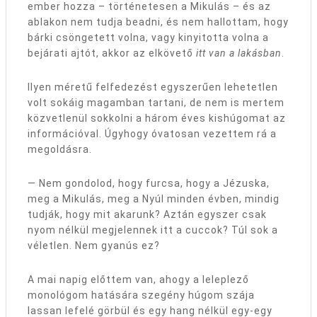
ember hozza – történetesen a Mikulás – és az
ablakon nem tudja beadni, és nem hallottam, hogy
bárki csöngetett volna, vagy kinyitotta volna a
bejárati ajtót, akkor az elkövető
itt van a lakásban
.
Ilyen méretű felfedezést egyszerűen lehetetlen
volt sokáig magamban tartani, de nem is mertem
közvetlenül sokkolni a három éves kishúgomat az
információval. Úgyhogy óvatosan vezettem rá a
megoldásra.
— Nem gondolod, hogy furcsa, hogy a Jézuska,
meg a Mikulás, meg a Nyúl minden évben, mindig
tudják, hogy mit akarunk? Aztán egyszer csak
nyom nélkül megjelennek itt a cuccok? Túl sok a
véletlen. Nem gyanús ez?
A mai napig előttem van, ahogy a leleplező
monológom hatására szegény húgom szája
lassan lefelé görbül és egy hang nélkül egy-egy