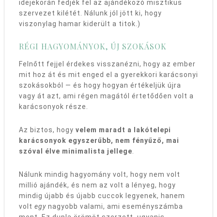
idejekorán fedjék fel az ajándékozó misztikus
szervezet kilétét. Nálunk jól jött ki, hogy
viszonylag hamar kiderült a titok.)
RÉGI HAGYOMÁNYOK, ÚJ SZOKÁSOK
Felnőtt fejjel érdekes visszanézni, hogy az ember
mit hoz át és mit enged el a gyerekkori karácsonyi
szokásokból — és hogy hogyan értékeljük újra
vagy át azt, ami régen magától értetődően volt a
karácsonyok része.
Az biztos, hogy
velem maradt a lakótelepi
karácsonyok egyszerűbb, nem fényűző, mai
szóval élve minimalista jellege
.
Nálunk mindig hagyomány volt, hogy nem volt
millió ajándék, és nem az volt a lényeg, hogy
mindig újabb és újabb cuccok legyenek, hanem
volt
egy
nagyobb valami, ami eseményszámba
ment. Ez dupla örömöt szerzett, ugyanis