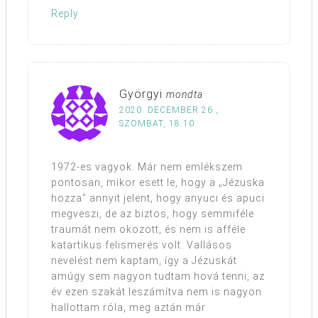
Reply
Györgyi
mondta
2020. DECEMBER 26.,
SZOMBAT, 18:10
1972-es vagyok. Már nem emlékszem
pontosan, mikor esett le, hogy a „Jézuska
hozza” annyit jelent, hogy anyuci és apuci
megveszi, de az biztos, hogy semmiféle
traumát nem okozott, és nem is afféle
katartikus felismerés volt. Vallásos
nevelést nem kaptam, így a Jézuskát
amúgy sem nagyon tudtam hová tenni, az
év ezen szakát leszámítva nem is nagyon
hallottam róla, meg aztán már