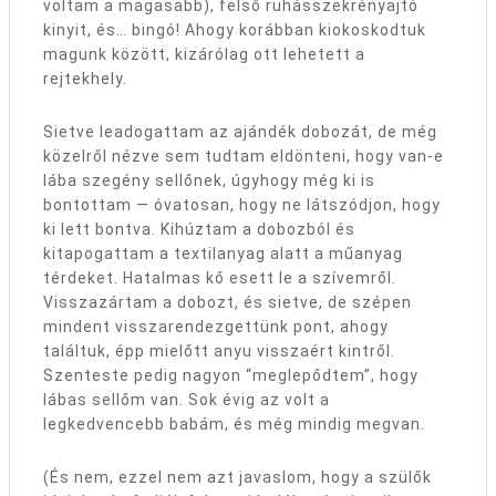
voltam a magasabb), felső ruhásszekrényajtó
kinyit, és… bingó! Ahogy korábban kiokoskodtuk
magunk között, kizárólag ott lehetett a
rejtekhely.
Sietve leadogattam az ajándék dobozát, de még
közelről nézve sem tudtam eldönteni, hogy van-e
lába szegény sellőnek, úgyhogy még ki is
bontottam — óvatosan, hogy ne látszódjon, hogy
ki lett bontva. Kihúztam a dobozból és
kitapogattam a textilanyag alatt a műanyag
térdeket. Hatalmas kő esett le a szívemről.
Visszazártam a dobozt, és sietve, de szépen
mindent visszarendezgettünk pont, ahogy
találtuk, épp mielőtt anyu visszaért kintről.
Szenteste pedig nagyon “meglepődtem”, hogy
lábas sellőm van. Sok évig az volt a
legkedvencebb babám, és még mindig megvan.
(És nem, ezzel nem azt javaslom, hogy a szülők