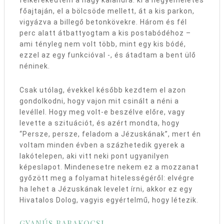
felkerekedtem a nagy kalandra: ki a négyemeletes
főajtaján, el a bölcsöde mellett, át a kis parkon,
vigyázva a billegő betonkövekre. Három és fél
perc alatt átbattyogtam a kis postabódéhoz –
ami tényleg nem volt több, mint egy kis bódé,
ezzel az egy funkcióval -, és átadtam a bent ülő
néninek.
Csak utólag, évekkel később kezdtem el azon
gondolkodni, hogy vajon mit csinált a néni a
levéllel. Hogy meg volt-e beszélve előre, vagy
levette a szituációt, és azért mondta, hogy
“Persze, persze, feladom a Jézuskának”, mert én
voltam minden évben a százhetedik gyerek a
lakótelepen, aki vitt neki pont ugyanilyen
képeslapot. Mindenesetre nekem ez a mozzanat
győzött meg a folyamat hitelességéről: elvégre
ha lehet a Jézuskának levelet írni, akkor ez egy
Hivatalos Dolog, vagyis egyértelmű, hogy létezik.
GYANÚS BABAKOCSI