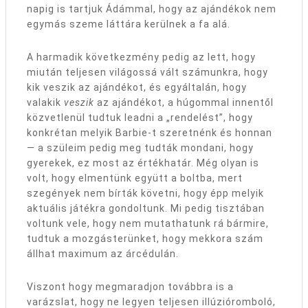
napig is tartjuk Ádámmal, hogy az ajándékok nem
egymás szeme láttára kerülnek a fa alá.
A harmadik következmény pedig az lett, hogy
miután teljesen világossá vált számunkra, hogy
kik veszik az ajándékot, és egyáltalán, hogy
valakik
veszik
az ajándékot, a húgommal innentől
közvetlenül tudtuk leadni a „rendelést”, hogy
konkrétan melyik Barbie-t szeretnénk és honnan
— a szüleim pedig meg tudták mondani, hogy
gyerekek, ez most az értékhatár. Még olyan is
volt, hogy elmentünk együtt a boltba, mert
szegények nem bírták követni, hogy épp melyik
aktuális játékra gondoltunk. Mi pedig tisztában
voltunk vele, hogy nem mutathatunk rá bármire,
tudtuk a mozgásterünket, hogy mekkora szám
állhat maximum az árcédulán.
Viszont hogy megmaradjon továbbra is a
varázslat, hogy ne legyen teljesen illúzióromboló,