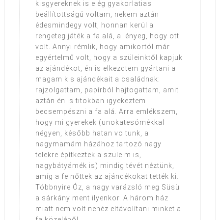
kisgyereknek is elég gyakorlatias
beállítottságú voltam, nekem aztán
édesmindegy volt, honnan kerül a
rengeteg játék a fa alá, a lényeg, hogy ott
volt. Annyi rémlik, hogy amikortól már
egyértelmű volt, hogy a szüleinktől kapjuk
az ajándékot, én is elkezdtem gyártani a
magam kis ajándékait a családnak:
rajzolgattam, papírból hajtogattam, amit
aztán én is titokban igyekeztem
becsempészni a fa alá. Arra emlékszem,
hogy mi gyerekek (unokatesómékkal
négyen, később hatan voltunk, a
nagymamám házához tartozó nagy
telekre építkeztek a szüleim is,
nagybátyámék is) mindig tévét néztünk,
amíg a felnőttek az ajándékokat tették ki.
Többnyire Óz, a nagy varázsló meg Süsü
a sárkány ment ilyenkor. A három ház
miatt nem volt nehéz eltávolítani minket a
fa közeléből.