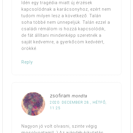
Idén egy tragédia miatt új érzések
kapcsolódnak a karácsonyhoz, ezért nem
tudom milyen lesz a következő. Talán
soha többé nem ünnepeljük. Talán ezzel a
családi rémálom is hozzá kapcsolódik,
de fát állítani mindenképp szeretnék a
saját kedvemre, a gyerkőcöm kedvéért,
örökké.
Reply
zsofiram
mondta
2020. DECEMBER 28., HÉTFŐ,
11:25
Nagyon jó volt olvasni, szinte végig
mosolyogtam!! :) Az ajándék-kikutatás