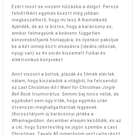
Ezért most se viszem túlzásba a dolgot. Persze
felnőttként egymás között még jobban
megbeszélhető, hogy mi lesz A Kiemelkedő
Ajándék, de az is biztos, hogy a karácsony az,
amikor felmegyünk a kedvenc független
könyvesboltjaink honlapjára, és ilyenkor pakoljuk
be a két ünnep közti olvasásra (ideális időszak,
nyugi van) az év során kiszemelt fizikai és
elektronikus könyveket.
Amit viszont a boltok, plázák és filmek elértek
nálam, hogy kiszaladok a világból, ha felcsendül
az
Last Christmas-All I Want for Christmas-Jingle
Bell Rock
triumvirátus. Semmi baj nincs velük, de
egyiküket sem úgy írták, hogy egymás után
ötvenszer meghallgathatóak legyenek.
(Korosztályom új karácsonyi játéka a
Whamageddon: december elsején kezdődik, és az
a cél, hogy Szentestéig ne jöjjön szembe a Last
Christmas. Tavaly 40 ismerősöm vett rajta részt,