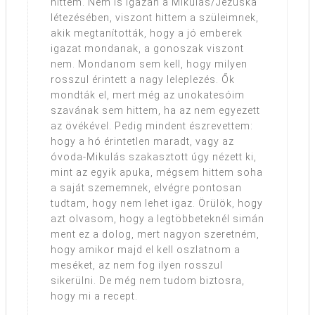
hittem. Nem is igazán a Mikulás/Jézuska
létezésében, viszont hittem a szüleimnek,
akik megtanították, hogy a jó emberek
igazat mondanak, a gonoszak viszont
nem. Mondanom sem kell, hogy milyen
rosszul érintett a nagy leleplezés. Ők
mondták el, mert még az unokatesóim
szavának sem hittem, ha az nem egyezett
az övékével. Pedig mindent észrevettem:
hogy a hó érintetlen maradt, vagy az
óvoda-Mikulás szakasztott úgy nézett ki,
mint az egyik apuka, mégsem hittem soha
a saját szememnek, elvégre pontosan
tudtam, hogy nem lehet igaz. Örülök, hogy
azt olvasom, hogy a legtöbbeteknél simán
ment ez a dolog, mert nagyon szeretném,
hogy amikor majd el kell oszlatnom a
meséket, az nem fog ilyen rosszul
sikerülni. De még nem tudom biztosra,
hogy mi a recept.