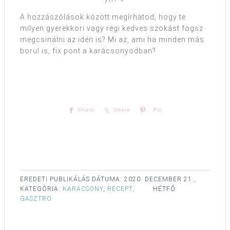
A hozzászólások között megírhatod, hogy te
milyen gyerekkori vagy régi kedves szokást fogsz
megcsinálni az idén is? Mi az, ami ha minden más
borul is, fix pont a karácsonyodban?
Share
Share
Pin
EREDETI PUBLIKÁLÁS DÁTUMA:
2020. DECEMBER 21.,
KATEGÓRIA:
KARÁCSONY
,
RECEPT,
HÉTFŐ
GASZTRO