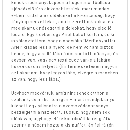
Ennek eredményeképpen a húgommal főállású
ajándékelőtúró cinkosok lettünk, mert minden
évben furdalta az oldalunkat a kíváncsiság, hogy
tényleg megvették-e, amit szerettünk volna, és
meg akartuk nézegetni a dolgokat, hogy elég jó
lesz-e. Egyik évben egy Ariel-babát kértem, és ki
is választottam, hogy a speciális “MerBabysitter
Ariel” kiadás lesz a nyerő, de nem voltam biztos
benne, hogy a sellő lába fröccsöntött műanyag és
egyben van, vagy egy textilcucc van-e a lábára
húzva uszony helyett. (Én természetesen nagyon
azt akartam, hogy legyen lába, elvégre a mesében
az van, hogy lesz lába.)
Úgyhogy megvártuk, amíg nincsenek otthon a
szüleink, de mi ketten igen – mert mondjuk anyu
kilépett egy pillanatra a szomszédasszonnyal
beszélgetni a ház előtt. Tudtuk, hogy nem sok
időnk van, úgyhogy előre koordinált koreográfia
szerint a húgom hozta a kis puffot, én fel rá (én