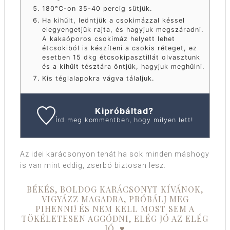
180°C-on 35-40 percig sütjük.
Ha kihűlt, leöntjük a csokimázzal késsel
elegyengetjük rajta, és hagyjuk megszáradni.
A kakaóporos csokimáz helyett lehet
étcsokiból is készíteni a csokis réteget, ez
esetben 15 dkg étcsokipasztillát olvasztunk
és a kihűlt tésztára öntjük, hagyjuk meghűlni.
Kis téglalapokra vágva tálaljuk.
Kipróbáltad?
Írd meg kommentben, hogy milyen lett!
Az idei karácsonyon tehát ha sok minden máshogy
is van mint eddig, zserbó biztosan lesz.
BÉKÉS, BOLDOG KARÁCSONYT KÍVÁNOK,
VIGYÁZZ MAGADRA, PRÓBÁLJ MEG
PIHENNI! ÉS NEM KELL MOST SEM A
TÖKÉLETESEN AGGÓDNI, ELÉG JÓ AZ ELÉG
JÓ. ♥