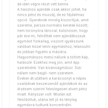
de idén végre részt vett benne.
A hasznos ajándék csak akkor jöhet, ha
nincs pénz és muszáj, de ez fájdalmas
opció. Gyereknek mindig kiszorítjuk, amit
szeretne, persze normális keretek között,
nem toronyóra lánccal, különösen, hogy
pár éve mi, felnőttek nem ajándékozzuk
egymást fizikailag, viszont igyekszünk
valóban közel lenni egymáshoz, lelassulni
és jobban figyelni a másikra.
Hagyományos menü nálunk a töltött káp,
halászlé. Ezekhez meg jön, amit épp
szeretnénk. Van kívánságműsor. Süti
nálam nem bejgli- nem szeretem.
Éveken át utáltam a karácsonyt a népes
családnak beszerzendő ajándékok és az
érzésem szerint feleslegesen elvert pénz
miatt. Kényszer volt. Miután ezt
feloldottuk, utána lett jó és tényleg
egymásra tudtunk koncentrálni.