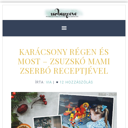
KARÁCSONY RÉGEN ÉS
MOST – ZSUZSKÓ MAMI
ZSERBÓ RECEPTJÉVEL
ÍRTA:
VIA
|
12 HOZZÁSZÓLÁS