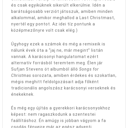
és csak egyiküknek sikerült elkerülnie. Idén a
barátságosabb verziót játsszuk, amiben minden
alkalommal, amikor meghallod a Last Christmast,
nyertél egy pontot. Az idei tíz pontunk a
középmezőnyre volt csak elég.)
Úgyhogy ezek a számok és még a remixeik is
nálunk évek óta a “jaj ne, már megint” listán
vannak. A karácsonyi hangulatomat ezért
alternatív forrásból teremtem meg. Élen jár
Sufjan Stevens öt albumból álló
Songs for
Christmas
sorozata, amiben érdekes és szokatlan,
mégis meghitt feldolgozásait adja főként
tradicionális angolszász karácsonyi verseknek és
énekeknek.
És még egy újítás a gyerekkori karácsonyokhoz
képest: nem ragaszkodunk a szentestei
faállításhoz. Én amúgy is jobban vágyom a fa
csodás fényeire már az egész adventi