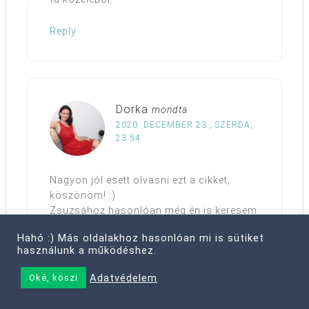
Reply
Dorka
mondta
2020. DECEMBER 23., SZERDA,
23:54
Nagyon jól esett olvasni ezt a cikket,
köszönöm! :)
Zsuzsához hasonlóan még én is keresem
a gyerekes karácsonyt… nehéz, mert bár
Hahó :) Más oldalakhoz hasonlóan mi is sütiket
az 5. gyerekes karácsonyunk, de
használunk a működéshez.
folyamatosan nőtt a gyerekszám, most itt
állunk egy 5,5 meg egy 3,5 és egy fél
Adatvédelem
Oké, köszi
évessel. És rájöttem, hogy 3 kisgyerekkel
a „nincsenek nagy elvárásaim, csak