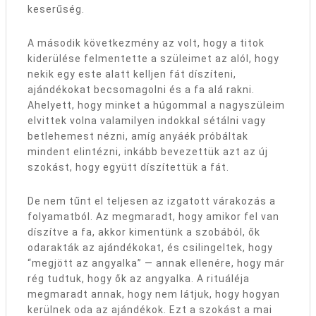
keserűség.
A második következmény az volt, hogy a titok
kiderülése felmentette a szüleimet az alól, hogy
nekik egy este alatt kelljen fát díszíteni,
ajándékokat becsomagolni és a fa alá rakni.
Ahelyett, hogy minket a húgommal a nagyszüleim
elvittek volna valamilyen indokkal sétálni vagy
betlehemest nézni, amíg anyáék próbáltak
mindent elintézni, inkább bevezettük azt az új
szokást, hogy együtt díszítettük a fát.
De nem tűnt el teljesen az izgatott várakozás a
folyamatból. Az megmaradt, hogy amikor fel van
díszítve a fa, akkor kimentünk a szobából, ők
odarakták az ajándékokat, és csilingeltek, hogy
“megjött az angyalka” — annak ellenére, hogy már
rég tudtuk, hogy ők az angyalka. A rituáléja
megmaradt annak, hogy nem látjuk, hogy hogyan
kerülnek oda az ajándékok. Ezt a szokást a mai