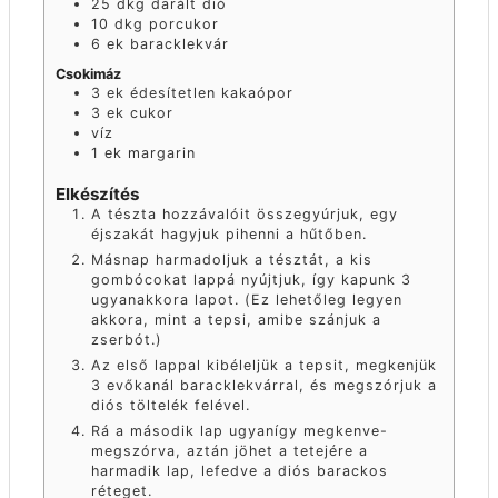
25
dkg
darált dió
10
dkg
porcukor
6
ek
baracklekvár
Csokimáz
3
ek
édesítetlen kakaópor
3
ek
cukor
víz
1
ek
margarin
Elkészítés
A tészta hozzávalóit összegyúrjuk, egy
éjszakát hagyjuk pihenni a hűtőben.
Másnap harmadoljuk a tésztát, a kis
gombócokat lappá nyújtjuk, így kapunk 3
ugyanakkora lapot. (Ez lehetőleg legyen
akkora, mint a tepsi, amibe szánjuk a
zserbót.)
Az első lappal kibéleljük a tepsit, megkenjük
3 evőkanál baracklekvárral, és megszórjuk a
diós töltelék felével.
Rá a második lap ugyanígy megkenve-
megszórva, aztán jöhet a tetejére a
harmadik lap, lefedve a diós barackos
réteget.