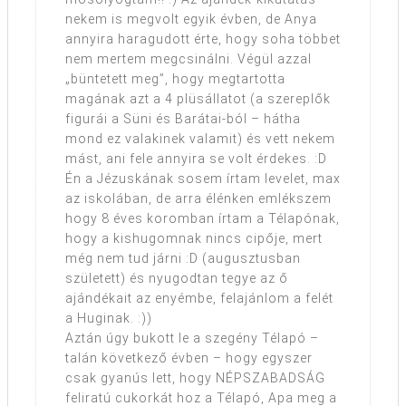
nekem is megvolt egyik évben, de Anya
annyira haragudott érte, hogy soha többet
nem mertem megcsinálni. Végül azzal
„büntetett meg”, hogy megtartotta
magának azt a 4 plüsállatot (a szereplők
figurái a Süni és Barátai-ból – hátha
mond ez valakinek valamit) és vett nekem
mást, ani fele annyira se volt érdekes. :D
Én a Jézuskának sosem írtam levelet, max
az iskolában, de arra élénken emlékszem
hogy 8 éves koromban írtam a Télapónak,
hogy a kishugomnak nincs cipője, mert
még nem tud járni :D (augusztusban
született) és nyugodtan tegye az ő
ajándékait az enyémbe, felajánlom a felét
a Huginak. :))
Aztán úgy bukott le a szegény Télapó –
talán következő évben – hogy egyszer
csak gyanús lett, hogy NÉPSZABADSÁG
feliratú cukorkát hoz a Télapó, Apa meg a