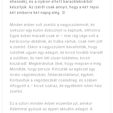
ehessék), és a nyáron eltett baracklekvárból
készítjük. Az ízéről csak annyit, hogy a két tepsi
két emberre két napig elég. :D
Minden évben volt zserbó a nagyszüleimnél, és
sokszor egy külön doboznyit is kaptunk, otthonra.
Egyik évben maradt csak el — már rég vége volt a
karácsonyi ebédnek, és hiába vártuk, csak nem jött
a zserbó. Ekkor a nagyszüleim bevallották, hogy
sütöttek ugyan egy adagot, de kicsit tovább maradt
a sütőben, és nem lett olyan tökéletes, kicsit
kiszáradt. Megkérdeztük őket, hogy megvan-e még.
Mondták, hogy persze. Kihozták az egészet egy
óriási vágódeszkán, feldarabolatlanul, egyben.
Körbeültük a vágódeszkát családilag, és szépen
elfogyott a – kicsit száraz, de egyébként isteni házi
zserbó.
Ez a sztori minden évben eszembe jut, amikor
Ádámmal gyúrjuk az éppen aktuális adagot. A