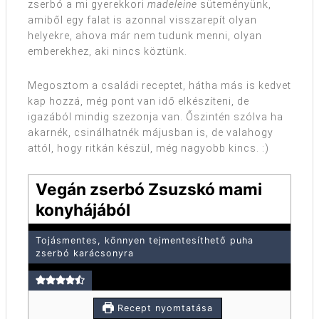
zserbó a mi gyerekkori
madeleine
süteményünk,
amiből egy falat is azonnal visszarepít olyan
helyekre, ahova már nem tudunk menni, olyan
emberekhez, aki nincs köztünk.
Megosztom a családi receptet, hátha más is kedvet
kap hozzá, még pont van idő elkészíteni, de
igazából mindig szezonja van. Őszintén szólva ha
akarnék, csinálhatnék májusban is, de valahogy
attól, hogy ritkán készül, még nagyobb kincs. :)
Vegán zserbó Zsuzskó mami
konyhájából
Tojásmentes, könnyen tejmentesíthető puha
zserbó karácsonyra
Recept nyomtatása