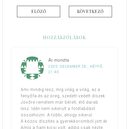
ELŐZŐ
KÖVETKEZŐ
HOZZÁSZÓLÁSOK
Ai
mondta
2020. DECEMBER 28., HÉTFŐ,
21:40
Ami mindig lesz, míg világ a világ, az a
fenyőfa és az öreg, szedett-vedett díszek
Jövőre remélem már bérelt, élő darab
lesz. Idén nem sikerült a földlabdást
összehozni. A többi, ahogy sikerül.
A közös díszítés a gyerekkoromból jött át.
Amíg a fiam kicsi volt, addig csak nézte,