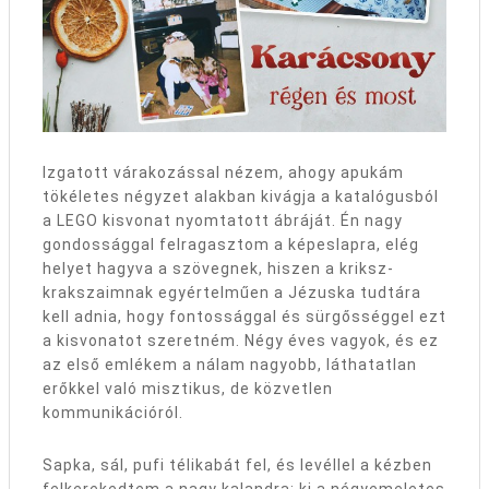
Izgatott várakozással nézem, ahogy apukám
tökéletes négyzet alakban kivágja a katalógusból
a LEGO kisvonat nyomtatott ábráját. Én nagy
gondossággal felragasztom a képeslapra, elég
helyet hagyva a szövegnek, hiszen a kriksz-
krakszaimnak egyértelműen a Jézuska tudtára
kell adnia, hogy fontossággal és sürgősséggel ezt
a kisvonatot szeretném. Négy éves vagyok, és ez
az első emlékem a nálam nagyobb, láthatatlan
erőkkel való misztikus, de közvetlen
kommunikációról.
Sapka, sál, pufi télikabát fel, és levéllel a kézben