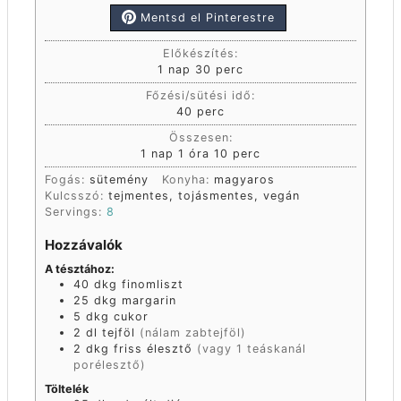
Mentsd el Pinterestre
Előkészítés:
1
nap
30
perc
Főzési/sütési idő:
40
perc
Összesen:
1
nap
1
óra
10
perc
Fogás:
sütemény
Konyha:
magyaros
Kulcsszó:
tejmentes, tojásmentes, vegán
Servings:
8
Hozzávalók
A tésztához:
40
dkg
finomliszt
25
dkg
margarin
5
dkg
cukor
2
dl
tejföl
(nálam zabtejföl)
2
dkg
friss élesztő
(vagy 1 teáskanál
porélesztő)
Töltelék