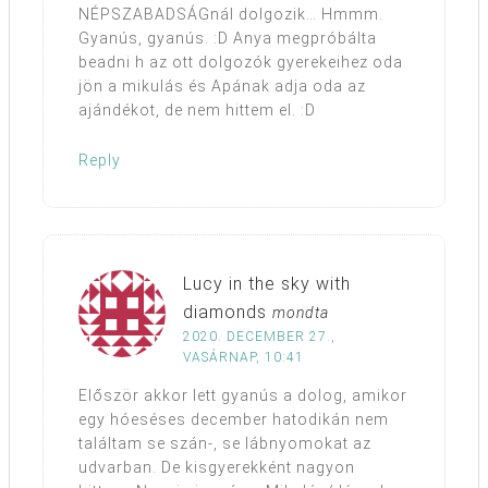
NÉPSZABADSÁGnál dolgozik… Hmmm.
Gyanús, gyanús. :D Anya megpróbálta
beadni h az ott dolgozók gyerekeihez oda
jön a mikulás és Apának adja oda az
ajándékot, de nem hittem el. :D
Reply
Lucy in the sky with
diamonds
mondta
2020. DECEMBER 27.,
VASÁRNAP, 10:41
Először akkor lett gyanús a dolog, amikor
egy hóeséses december hatodikán nem
találtam se szán-, se lábnyomokat az
udvarban. De kisgyerekként nagyon