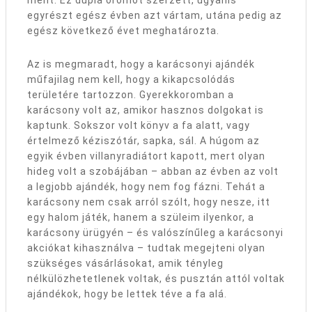
egyrészt egész évben azt vártam, utána pedig az
egész következő évet meghatározta.
Az is megmaradt, hogy a karácsonyi ajándék
műfajilag nem kell, hogy a kikapcsolódás
területére tartozzon. Gyerekkoromban a
karácsony volt az, amikor hasznos dolgokat is
kaptunk. Sokszor volt könyv a fa alatt, vagy
értelmező kéziszótár, sapka, sál. A húgom az
egyik évben villanyradiátort kapott, mert olyan
hideg volt a szobájában – abban az évben az volt
a legjobb ajándék, hogy nem fog fázni. Tehát a
karácsony nem csak arról szólt, hogy nesze, itt
egy halom játék, hanem a szüleim ilyenkor, a
karácsony ürügyén – és valószínűleg a karácsonyi
akciókat kihasználva – tudtak megejteni olyan
szükséges vásárlásokat, amik tényleg
nélkülözhetetlenek voltak, és pusztán attól voltak
ajándékok, hogy be lettek téve a fa alá.