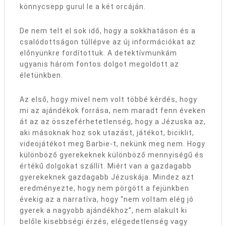
könnycsepp gurul le a két orcáján.
De nem telt el sok idő, hogy a sokkhatáson és a
csalódottságon túllépve az új információkat az
előnyünkre fordítottuk. A detektívmunkám
ugyanis három fontos dolgot megoldott az
életünkben.
Az első, hogy mivel nem volt többé kérdés, hogy
mi az ajándékok forrása, nem maradt fenn éveken
át az az összeférhetetlenség, hogy a Jézuska az,
aki másoknak hoz sok utazást, játékot, biciklit,
videojátékot meg Barbie-t, nekünk meg nem. Hogy
különböző gyerekeknek különböző mennyiségű és
értékű dolgokat szállít. Miért van a gazdagabb
gyerekeknek gazdagabb Jézuskája. Mindez azt
eredményezte, hogy nem pörgött a fejünkben
évekig az a narratíva, hogy “nem voltam elég jó
gyerek a nagyobb ajándékhoz”, nem alakult ki
belőle kisebbségi érzés, elégedetlenség vagy