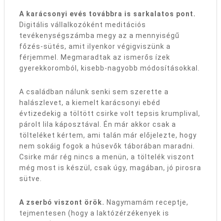
A karácsonyi evés továbbra is sarkalatos pont.
Digitális vállalkozóként meditációs
tevékenységszámba megy az a mennyiségű
főzés-sütés, amit ilyenkor végigviszünk a
férjemmel. Megmaradtak az ismerős ízek
gyerekkoromból, kisebb-nagyobb módosításokkal.
A családban nálunk senki sem szerette a
halászlevet, a kiemelt karácsonyi ebéd
évtizedekig a töltött csirke volt tepsis krumplival,
párolt lila káposztával. Én már akkor csak a
tölteléket kértem, ami talán már előjelezte, hogy
nem sokáig fogok a húsevők táborában maradni.
Csirke már rég nincs a menün, a töltelék viszont
még most is készül, csak úgy, magában, jó pirosra
sütve.
A zserbó viszont örök.
Nagymamám receptje,
tejmentesen (hogy a laktózérzékenyek is