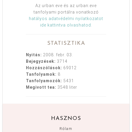
Az urban:eve és az urban:eve
tanfolyami portálra vonatkozó
hatályos adatvédelmi nyilatkozatot
ide kattintva olvashatod
.
STATISZTIKA
Nyitás:
2008. febr. 03.
Bejegyzések:
3714
Hozzászólások:
69012
Tanfolyamok:
8
Tanfolyamozók:
5431
Megivott tea:
3548 liter
HASZNOS
Rólam