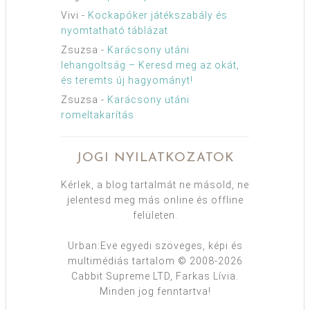
Vivi
-
Kockapóker játékszabály és
nyomtatható táblázat
Zsuzsa
-
Karácsony utáni
lehangoltság – Keresd meg az okát,
és teremts új hagyományt!
Zsuzsa
-
Karácsony utáni
romeltakarítás
JOGI NYILATKOZATOK
Kérlek, a blog tartalmát ne másold, ne
jelentesd meg más online és offline
felületen.
Urban:Eve egyedi szöveges, képi és
multimédiás tartalom © 2008-2026
Cabbit Supreme LTD, Farkas Lívia.
Minden jog fenntartva!