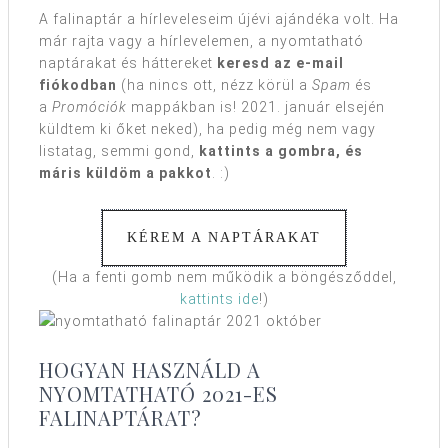
A falinaptár a hírleveleseim újévi ajándéka volt. Ha
már rajta vagy a hírlevelemen, a nyomtatható
naptárakat és háttereket
keresd az e-mail
fiókodban
(ha nincs ott, nézz körül a
Spam
és
a
Promóciók
mappákban is! 2021. január elsején
küldtem ki őket neked), ha pedig még nem vagy
listatag, semmi gond,
kattints a gombra, és
máris küldöm a pakkot
. :)
KÉREM A NAPTÁRAKAT
(Ha a fenti gomb nem működik a böngésződdel,
kattints ide
!)
HOGYAN HASZNÁLD A
NYOMTATHATÓ 2021-ES
FALINAPTÁRAT?