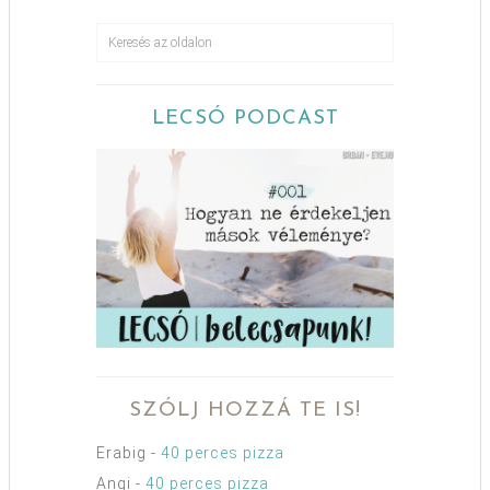
LECSÓ PODCAST
SZÓLJ HOZZÁ TE IS!
Erabig
-
40 perces pizza
Angi
-
40 perces pizza