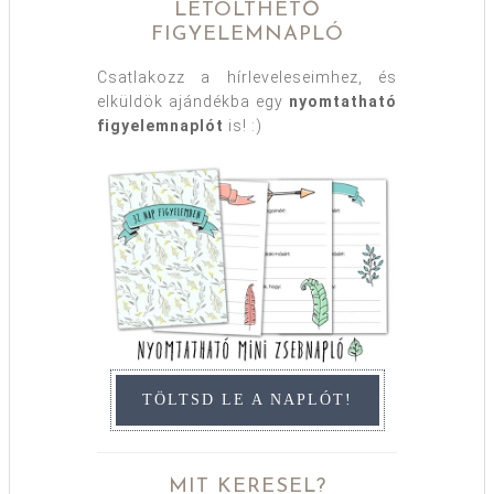
LETÖLTHETŐ
FIGYELEMNAPLÓ
Csatlakozz a hírleveleseimhez, és
elküldök ajándékba egy
nyomtatható
figyelemnaplót
is! :)
TÖLTSD LE A NAPLÓT!
MIT KERESEL?