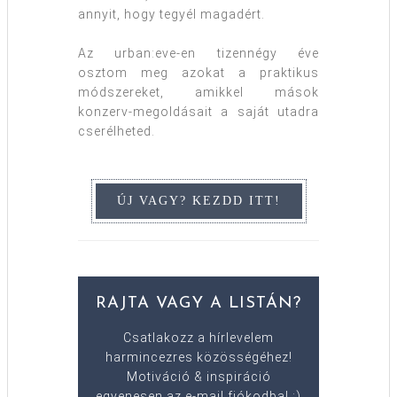
annyit, hogy tegyél magadért.
Az urban:eve-en tizennégy éve
osztom meg azokat a praktikus
módszereket, amikkel mások
konzerv-megoldásait a saját utadra
cserélheted.
RAJTA VAGY A LISTÁN?
Csatlakozz a hírlevelem
harmincezres közösségéhez!
Motiváció & inspiráció
egyenesen az e-mail fiókodba! :)