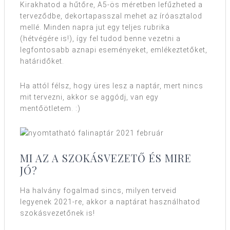
Kirakhatod a hűtőre, A5-ös méretben lefűzheted a
terveződbe, dekortapasszal mehet az íróasztalod
mellé. Minden napra jut egy teljes rubrika
(hétvégére is!), így fel tudod benne vezetni a
legfontosabb aznapi eseményeket, emlékeztetőket,
határidőket.
Ha attól félsz, hogy üres lesz a naptár, mert nincs
mit tervezni, akkor se aggódj, van egy
mentőötletem. :)
MI AZ A SZOKÁSVEZETŐ ÉS MIRE
JÓ?
Ha halvány fogalmad sincs, milyen terveid
legyenek 2021-re, akkor a naptárat használhatod
szokásvezetőnek is!