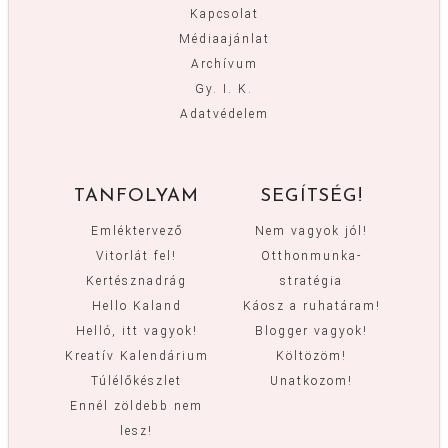
Kapcsolat
Médiaajánlat
Archívum
Gy. I. K.
Adatvédelem
TANFOLYAM
SEGÍTSÉG!
Emléktervező
Nem vagyok jól!
Vitorlát fel!
Otthonmunka-
Kertésznadrág
stratégia
Hello Kaland
Káosz a ruhatáram!
Helló, itt vagyok!
Blogger vagyok!
Kreatív Kalendárium
Költözöm!
Túlélőkészlet
Unatkozom!
Ennél zöldebb nem
lesz!