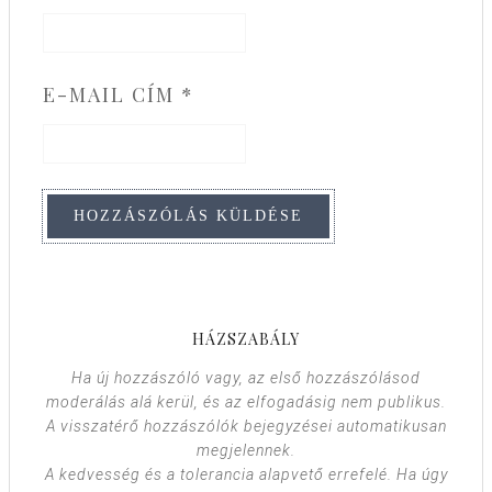
E-MAIL CÍM
*
HÁZSZABÁLY
Ha új hozzászóló vagy, az első hozzászólásod
moderálás alá kerül, és az elfogadásig nem publikus.
A visszatérő hozzászólók bejegyzései automatikusan
megjelennek.
A kedvesség és a tolerancia alapvető errefelé. Ha úgy