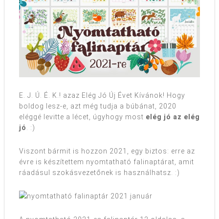
E. J. Ú. É. K.! azaz Elég Jó Új Évet Kívánok! Hogy
boldog lesz-e, azt még tudja a búbánat, 2020
eléggé levitte a lécet, úgyhogy most
elég jó az elég
jó
. :)
Viszont bármit is hozzon 2021, egy biztos: erre az
évre is készítettem nyomtatható falinaptárat, amit
ráadásul szokásvezetőnek is használhatsz. :)