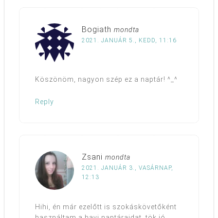
Bogiath
mondta
2021. JANUÁR 5., KEDD, 11:16
Köszönöm, nagyon szép ez a naptár! ^_^
Reply
Zsani
mondta
2021. JANUÁR 3., VASÁRNAP,
12:13
Hihi, én már ezelőtt is szokáskövetőként
használtam a havi naptáraidat, tök jó,