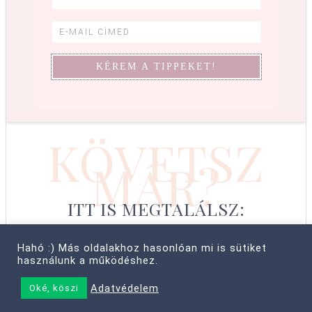
KÖVETSZ
MÁR?
ITT IS MEGTALÁLSZ:
Hahó :) Más oldalakhoz hasonlóan mi is sütiket
használunk a működéshez.
© COPYRIGHT 2008–2026 CABBIT SUPREME LTD, FARKAS LÍVIA
Adatvédelem
Oké, köszi
• MINDEN JOG FENNTARTVA! ·