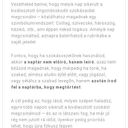
Vezetheted benne, hogy melyik nap sikerült a
kiválasztott öngondoskodó szokásaidat
megcsinálni – kitalálhatsz magadnak egy
szimbólumrendszert. Csillag, szívecske, hároszög,
házikó, stb., ami éppen neked logikus. Amelyik nap
megcsináltad, aznapra beleírhatod a rubrikába a
saját jeledet.
Fontos, hogy ha szokásvezetőnek használod,
akkor
a naptár nem előíró, hanem leíró
, azaz nem
kitűzöd magadnak, hogy márpedig ha törik, ha
szakad, elmész aludni éjfél előtt, vagy jógázol,
vagy sétálsz a szabad levegőn, hanem
azután írod
fel a naptárba, hogy megtörtént
.
A cél pedig az, hogy lásd, milyen szépen haladsz,
egyre több napon sikerült a kiválasztott szokást
megcsinálnod — és az is látszani fog, ha már jó
rég nem jutott rá időd, ilyenkor pedig prioritás
lehet, hogy újra fókusz legyen.