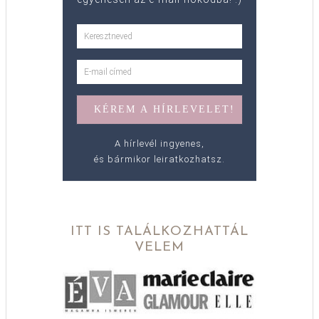
A hírlevél ingyenes,
és bármikor leiratkozhatsz.
ITT IS TALÁLKOZHATTÁL
VELEM