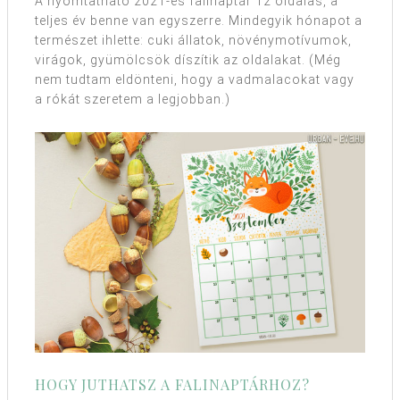
A nyomtatható 2021-es falinaptár 12 oldalas, a
teljes év benne van egyszerre. Mindegyik hónapot a
természet ihlette: cuki állatok, növénymotívumok,
virágok, gyümölcsök díszítik az oldalakat. (Még
nem tudtam eldönteni, hogy a vadmalacokat vagy
a rókát szeretem a legjobban.)
HOGY JUTHATSZ A FALINAPTÁRHOZ?