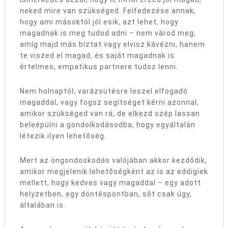
neked mire van szükséged. Felfedezése annak,
hogy ami másoktól jól esik, azt lehet, hogy
magadnak is meg tudod adni – nem várod meg,
amíg majd más bíztat vagy elvisz kávézni, hanem
te viszed el magad, és saját magadnak is
értelmes, empatikus partnere tudsz lenni.
Nem holnaptól, varázsütésre leszel elfogadó
magaddal, vagy fogsz segítséget kérni azonnal,
amikor szükséged van rá, de elkezd szép lassan
beleépülni a gondolkodásodba, hogy egyáltalán
létezik ilyen lehetőség.
Mert az öngondoskodás valójában akkor kezdődik,
amikor megjelenik lehetőségként az is az eddigiek
mellett, hogy kedves vagy magaddal – egy adott
helyzetben, egy döntéspontban, sőt csak úgy,
általában is.