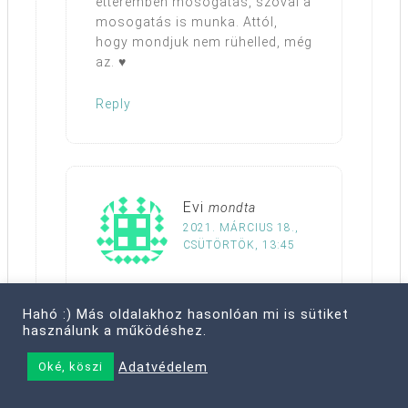
étteremben mosogatás, szóval a
mosogatás is munka. Attól,
hogy mondjuk nem rühelled, még
az. ♥
Reply
Evi
mondta
2021. MÁRCIUS 18.,
CSÜTÖRTÖK, 13:45
Szia Mariann!😊
Hahó :) Más oldalakhoz hasonlóan mi is sütiket
Amíg „dolgoztam” nem éreztem
használunk a működéshez.
munkának a hivstásomat!
Viszont a mosogatóba éjfél után
Adatvédelem
Oké, köszi
estem, fejeltem csak bele. Most
élvezem ( ha bűntudattal is),