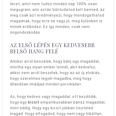
lécet, amit nem tudsz minden nap 100%-osan
megugrani, ami aztán bűntudatod kelt benned, az
meg csak azt eredményezi, hogy mondogathatod
magadnak, hogy erre se vagy jó, meg különben is
minek erőlködsz. Ez így minden, csak nem
öngondoskodás.
AZ ELSŐ LÉPÉS EGY KEDVESEBB
BELSŐ HANG FELÉ
Amikor arról beszélek, hogy bánj úgy magaddal,
mintha egy olyan ember lennél, akit kedvelsz,
akkor nem arról beszélek, hogy az az új elvárás,
hogy szerelmes legyél magadba, meg hogy
állandóan imádjad minden porcikádat.
Az, hogy kedves vagy magaddal, ott kezdődik,
hogy egy
kicsit
empatikusabban bánsz magaddal,
mint eddig. Hogy egy kicsit jobban tiszteled
magad. Hogy elfogadod, hogy nem vagy hibátlan,