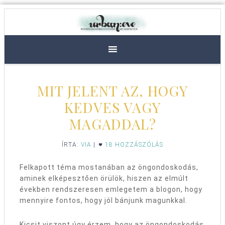
MIT JELENT AZ, HOGY
KEDVES VAGY
MAGADDAL?
ÍRTA:
VIA
|
18 HOZZÁSZÓLÁS
Felkapott téma mostanában az öngondoskodás,
aminek elképesztően örülök, hiszen az elmúlt
években rendszeresen emlegetem a blogon, hogy
mennyire fontos, hogy jól bánjunk magunkkal.
Kicsit viszont úgy érzem, hogy az öngondoskodás