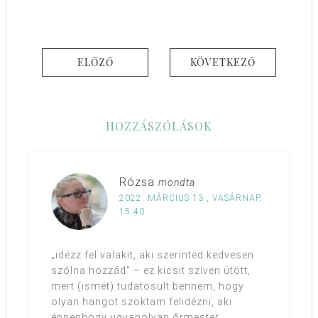
ELŐZŐ
KÖVETKEZŐ
HOZZÁSZÓLÁSOK
Rózsa
mondta
2022. MÁRCIUS 13., VASÁRNAP,
15:40
„idézz fel valakit, aki szerinted kedvesen
szólna hozzád” – ez kicsit szíven ütött,
mert (ismét) tudatosult bennem, hogy
olyan hangot szoktam felidézni, aki
éppenhogy ugyanolyan őrmester,