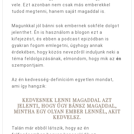
vele. Ezt azonban nem csak más emberekkel
tudod megtenni, hanem saját magaddal is.
Magunkkal jól bánni sok embernek sokféle dolgot
jelenthet. Én is használom a blogon ezt a
kifejezést, és ebben a podcast epizódban is
gyakran fogom emlegetni, úgyhogy annak
érdekében, hogy közös nevezőről induljunk neki a
téma feldolgozásának, elmondom, hogy mik az
én
szempontjaim.
Az én kedvesség-definícióm egyetlen mondat,
ami így hangzik:
KEDVESNEK LENNI MAGADDAL AZT
JELENTI, HOGY ÚGY BÁNSZ MAGADDAL,
MINTHA EGY OLYAN EMBER LENNÉL, AKIT
KEDVELSZ.
Talán már ebből látszik, hogy
az én