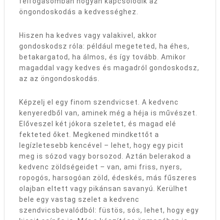
felfogásomban
hogyan kapcsolódik az
öngondoskodás a kedvességhez.
Hiszen ha kedves vagy valakivel, akkor
gondoskodsz róla: például megeteted, ha éhes,
betakargatod, ha álmos, és így tovább. Amikor
magaddal vagy kedves és magadról gondoskodsz,
az az öngondoskodás.
Képzelj el egy finom szendvicset. A kedvenc
kenyeredből van, aminek még a héja is művészet.
Előveszel két jókora szeletet, és magad elé
fekteted őket. Megkened mindkettőt a
legízletesebb kencével – lehet, hogy egy picit
meg is sózod vagy borsozod. Aztán belerakod a
kedvenc zöldségeidet – van, ami friss, nyers,
ropogós, harsogóan zöld, édeskés, más fűszeres
olajban eltett vagy pikánsan savanyú. Kerülhet
bele egy vastag szelet a kedvenc
szendvicsbevalódból: füstös, sós, lehet, hogy egy