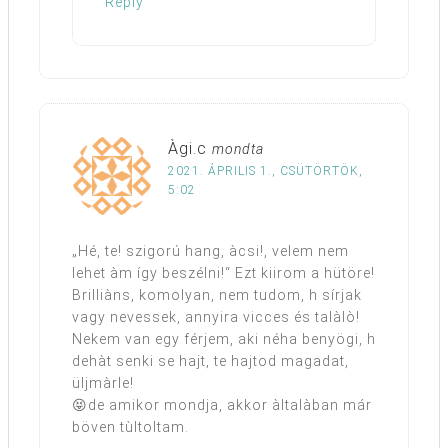
Reply
Àgi.c
mondta
2021. ÁPRILIS 1., CSÜTÖRTÖK,
5:02
„Hé, te! szigorú hang, àcsi!, velem nem
lehet àm így beszélni!“ Ezt kiirom a hütöre!
Brilliàns, komolyan, nem tudom, h sírjak
vagy nevessek, annyira vicces és talàlò!
Nekem van egy férjem, aki néha benyögi, h
dehàt senki se hajt, te hajtod magadat,
üljmàrle!
😝de amikor mondja, akkor àltalàban már
böven tùltoltam.