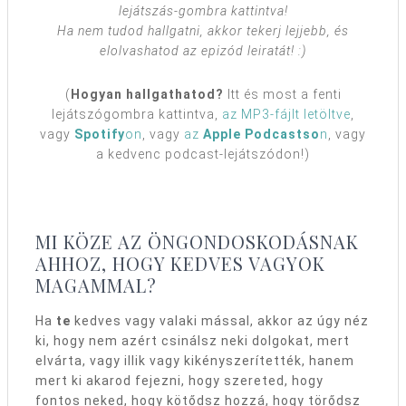
lejátszás-gombra kattintva!
Ha nem tudod hallgatni, akkor tekerj lejjebb, és
elolvashatod az epizód leiratát! :)
(
Hogyan hallgathatod?
Itt és most a fenti
lejátszógombra kattintva,
az MP3-fájlt letöltve
,
vagy
Spotify
on
, vagy
az
Apple Podcastso
n
, vagy
a kedvenc podcast-lejátszódon!)
MI KÖZE AZ ÖNGONDOSKODÁSNAK
AHHOZ, HOGY KEDVES VAGYOK
MAGAMMAL?
Ha
te
kedves vagy valaki mással, akkor az úgy néz
ki, hogy nem azért csinálsz neki dolgokat, mert
elvárta, vagy illik vagy kikényszerítették, hanem
mert ki akarod fejezni, hogy szereted, hogy
fontos neked, hogy kötődsz hozzá, hogy törődsz