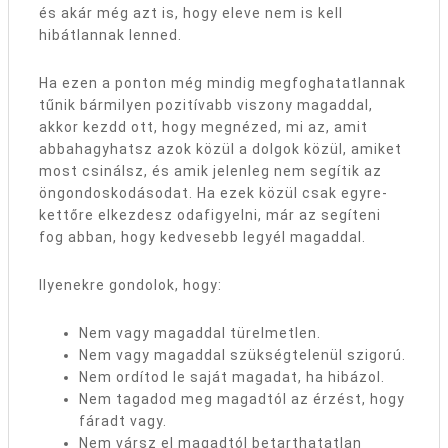
és akár még azt is, hogy eleve nem is kell
hibátlannak lenned.
Ha ezen a ponton még mindig megfoghatatlannak
tűnik bármilyen pozitívabb viszony magaddal,
akkor kezdd ott, hogy megnézed, mi az, amit
abbahagyhatsz azok közül a dolgok közül, amiket
most csinálsz, és amik jelenleg nem segítik az
öngondoskodásodat. Ha ezek közül csak egyre-
kettőre elkezdesz odafigyelni, már az segíteni
fog abban, hogy kedvesebb legyél magaddal.
Ilyenekre gondolok, hogy:
Nem vagy magaddal türelmetlen.
Nem vagy magaddal szükségtelenül szigorú.
Nem ordítod le saját magadat, ha hibázol.
Nem tagadod meg magadtól az érzést, hogy
fáradt vagy.
Nem vársz el magadtól betarthatatlan