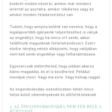
konkrét módon nézel ki, amikor már mindent
letettél az asztalra, amikor tökéletes vagy és
amikor minden feladatod kész van.
Tudom, hogy annyira belénk van nevelve, hogy a
legalapvetőbb igényeink teljesítéséhez is várjuk
az engedélyt, hogy ha nincs ott senki, akkor
felállítunk magunknak feltételrendszert. Ezért
elsőre tényleg nehéz elképzelni, hogy valójában
nem kell senki engedélye vagy felhatalmázasa.
Egyszercsak eldöntheted, hogy jobban akarsz
bánni magaddal, és el is kezdheted. Például
mondjuk most. Vagy ma este. Vagy holnap reggel.
Az öngondoskodás-szendvicsben tehát nincs
helye külső véleményeknek és előfeltételeknek.
3. AZ ÖNGONDOSKODÁSBA NEM FÉR BELE A
BŰNTUDAT.