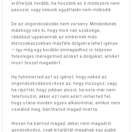
erőltetjük tovább, ha hozzánk az ő módszere nem
passzol, vagy nekünk egyáltalán nem működik.
De az öngondoskodás nem verseny. Mindenkinek
máshogy néz ki, hogy mire van szüksége,
ráadásul ugyanannak az embernek más
életszakaszokban másféle dolgokra lehet igénye
— így még egy korábbi önmagadhoz is teljesen
felesleges méregetned azokat a dolgokat, amiket
most teszel magadért.
Ha felismerted azt az igényt, hogy neked az
öngondoskodásod része az, hogy mozogsz; vagy
ha rájöttél, hogy jobban alszol, ha este már nem
telefonozol, akkor ezt
nem
azért ismerted fel,
hogy utána minden egyes alkalommal, amikor nem
csinálod meg, bánthatsd magad miatta.
Hiszen ha bántod magad, akkor nem magadról
gondoskodsz, csak kitaláltál magának egy újabb