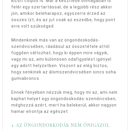
kicsit csípős is. Már a készítése önmagában is
felér egy szertartással, de a legjobb rész akkor
jön, amikor beleharapsz, egyszerre érzed az
összes ízt, és az jut csak az eszedbe, hogy pont
erre
volt
szükséged.
Mindenkinek más van az öngondoskodás-
szendvicsében, ráadásul az összetétele attól
függően változhat, hogy ki éppen mire vágyik,
vagy mi az, ami különösen odafigyelést igényel
egy adott helyzetben. Viszont az elég biztos,
hogy senkinek az álomszendvicsében sincs soha
gumiabroncs.
Ennek fényében nézzük meg, hogy mi az, ami
nem
kaphat helyet egy öngondoskodás-szendvicsben,
méghozzá azért, mert ha belekerül, akkor nagyon
hamar elrontja az egészet.
1. AZ ÖNGONDOSKODÁS NEM ÖNIGAZOL