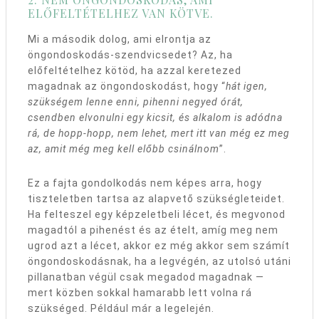
ELŐFELTÉTELHEZ VAN KÖTVE
.
Mi a második dolog, ami elrontja az
öngondoskodás-szendvicsedet? Az, ha
előfeltételhez kötöd, ha azzal keretezed
magadnak az öngondoskodást, hogy “
hát igen,
szükségem lenne enni, pihenni negyed órát,
csendben elvonulni egy kicsit, és alkalom is adódna
rá, de hopp-hopp, nem lehet, mert itt van még ez meg
az, amit még meg kell előbb csinálnom
”.
Ez a fajta gondolkodás nem képes arra, hogy
tiszteletben tartsa az alapvető szükségleteidet.
Ha felteszel egy képzeletbeli lécet, és megvonod
magadtól a pihenést és az ételt, amíg meg nem
ugrod azt a lécet, akkor ez még akkor sem számít
öngondoskodásnak, ha a legvégén, az utolsó utáni
pillanatban végül csak megadod magadnak —
mert közben sokkal hamarabb lett volna rá
szükséged. Például már a legelején.