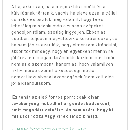
A baj akkor van, ha a megosztás öncélú és a
külvilágnak történik, vagyis ha eleve azzal a céllal
csinálok és osztok meg valamit, hogy te és
lehetőleg mindenki más a világon szépeket
gondoljon rólam, esetleg irigyeljen. Ebben az
esetben teljesen megváltozik a keretrendszer, és
ha nem jön rá ezer lájk, hogy elmentem kirándulni,
akkor tök mindegy, hogy én egyébként mennyire
jól éreztem magam kirándulás közben, mert már
nem az a szempont, hanem az, hogy valamilyen
fiktív mérce szerint a közösségi média
nemzetközi olvasóközönségének “nem volt elég
jó” a kirándulásom.
Ez tehát az első fontos pont:
csak olyan
tevékenység működhet öngondoskodásként,
amit magadért csinálsz, és nem azért, hogy ki
mit szól hozzá vagy kinek tetszik majd.
2. NEM ÖNGONDOSKODÁS, AMI