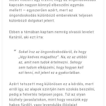
kapcsán nagyon könnyű elbeszélni egymás
mellett — egyszerűen azért, mert az
öngondoskodás különböző embereknek teljesen
különböző dolgokat jelent.
Ebben a témában kaptam nemrég olvasói levelet
Katától, aki ezt írta:
Sokat írsz az öngondoskodásról, és hogy
„légy kedves magadhoz”. Na, ez az utóbbi
az, amit nem tudok értelmezni. Sehogy
sem tudom elképzelni, hogy hogyan kell
ezt tenni, mit jelent ez a gyakorlatban.
Azért tetszett meg különösen ez a kérdés, mert
erről így, az alapok szintjén nem szokás beszélni,
pedig a felvetés teljesen jogos. Túl az olyan
közhely-javaslatokon, mint hogy veszünk egy
habos fürdőt, vagy levendulás illóolajat