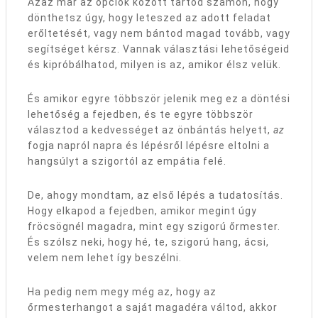
Azaz már az opciók között tartod számon, hogy
dönthetsz úgy, hogy leteszed az adott feladat
erőltetését, vagy nem bántod magad tovább, vagy
segítséget kérsz. Vannak választási lehetőségeid
és kipróbálhatod, milyen is az, amikor élsz velük.
És amikor egyre többször jelenik meg ez a döntési
lehetőség a fejedben, és te egyre többször
választod a kedvességet az önbántás helyett,
az
fogja napról napra és lépésről lépésre eltolni a
hangsúlyt a szigortól az empátia felé.
De, ahogy mondtam, az első lépés a tudatosítás.
Hogy elkapod a fejedben, amikor megint úgy
fröcsögnél magadra, mint egy szigorú őrmester.
És szólsz neki, hogy hé, te, szigorú hang, ácsi,
velem nem lehet így beszélni.
Ha pedig nem megy még az, hogy az
őrmesterhangot a saját magadéra váltod, akkor