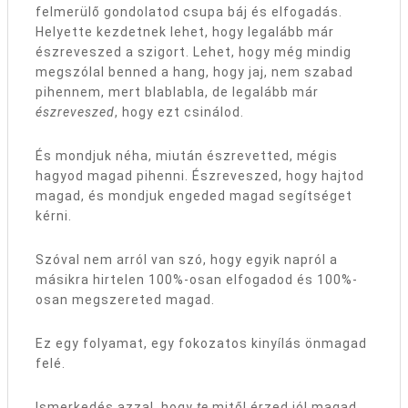
felmerülő gondolatod csupa báj és elfogadás.
Helyette kezdetnek lehet, hogy legalább már
észreveszed a szigort. Lehet, hogy még mindig
megszólal benned a hang, hogy jaj, nem szabad
pihennem, mert blablabla, de legalább már
észreveszed
, hogy ezt csinálod.
És mondjuk néha, miután észrevetted, mégis
hagyod magad pihenni. Észreveszed, hogy hajtod
magad, és mondjuk engeded magad segítséget
kérni.
Szóval nem arról van szó, hogy egyik napról a
másikra hirtelen 100%-osan elfogadod és 100%-
osan megszereted magad.
Ez egy folyamat, egy fokozatos kinyílás önmagad
felé.
Ismerkedés azzal, hogy
te
mitől érzed jól magad,