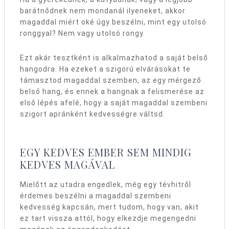
barátnődnek nem mondanál ilyeneket, akkor
magaddal miért oké úg
y beszélni, mint egy utolsó
ronggyal? Nem vagy utolsó rongy.
Ezt akár tesztként is alkalmazhatod a saját belső
hangodra. Ha ezeket a szigorú elvárásokat te
támasztod magaddal szemben, az egy mérgező
belső hang, és ennek a hangnak a felismerése az
első lépés afelé, hogy a saját magaddal szembeni
szigort apránként kedvességre váltsd.
EGY KEDVES EMBER SEM MINDIG
KEDVES MAGÁVAL
Mielőtt az utadra engedlek, még egy tévhitről
érdemes beszélni a magaddal szembeni
kedvesség kapcsán, mert tudom, hogy van, akit
ez tart vissza attól, hogy elkezdje megengedni