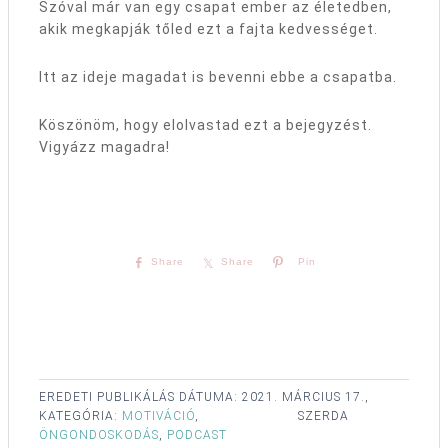
Szóval már van egy csapat ember az életedben,
akik megkapják tőled ezt a fajta kedvességet.
Itt az ideje magadat is bevenni ebbe a csapatba.
Köszönöm, hogy elolvastad ezt a bejegyzést.
Vigyázz magadra!
Share
Share
Pin
EREDETI PUBLIKÁLÁS DÁTUMA:
2021. MÁRCIUS 17.,
KATEGÓRIA:
MOTIVÁCIÓ
,
SZERDA
ÖNGONDOSKODÁS
,
PODCAST