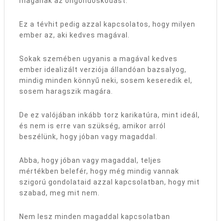
magának az öngondoskodást.
Ez a tévhit pedig azzal kapcsolatos, hogy milyen
ember az, aki kedves magával.
Sokak szemében ugyanis a magával kedves
ember idealizált verziója állandóan bazsalyog,
mindig minden könnyű neki, sosem keseredik el,
sosem haragszik magára.
De ez valójában inkább torz karikatúra, mint ideál,
és nem is erre van szükség, amikor arról
beszélünk, hogy jóban vagy magaddal.
Abba, hogy jóban vagy magaddal, teljes
mértékben belefér, hogy még mindig vannak
szigorú gondolataid azzal kapcsolatban, hogy mit
szabad, meg mit nem.
Nem lesz minden magaddal kapcsolatban