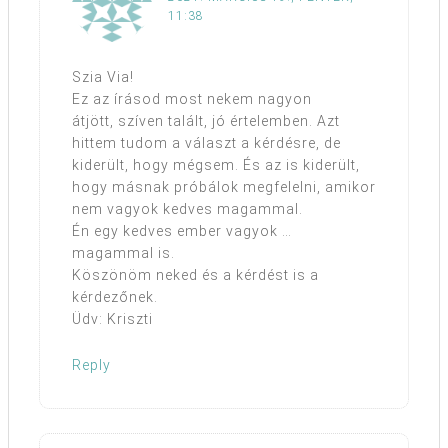
11:38
Szia Via!
Ez az írásod most nekem nagyon
átjött, szíven talált, jó értelemben. Azt
hittem tudom a választ a kérdésre, de
kiderült, hogy mégsem. És az is kiderült,
hogy másnak próbálok megfelelni, amikor
nem vagyok kedves magammal.
Én egy kedves ember vagyok …
magammal is.
Köszönöm neked és a kérdést is a
kérdezőnek.
Üdv: Kriszti
Reply