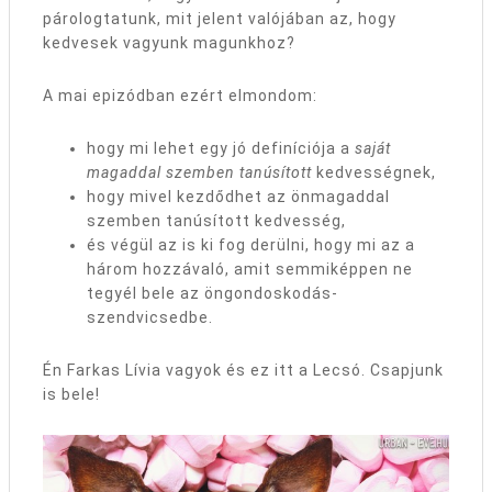
párologtatunk, mit jelent valójában az, hogy
kedvesek vagyunk magunkhoz?
A mai epizódban ezért elmondom:
hogy mi lehet egy jó definíciója a
saját
magaddal szemben tanúsított
kedvességnek,
hogy mivel kezdődhet az önmagaddal
szemben tanúsított kedvesség,
és végül az is ki fog derülni, hogy mi az a
három hozzávaló, amit semmiképpen ne
tegyél bele az öngondoskodás-
szendvicsedbe.
Én Farkas Lívia vagyok és ez itt a Lecsó. Csapjunk
is bele!