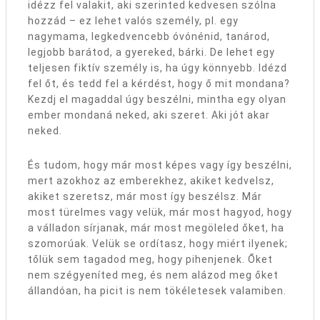
idézz fel valakit, aki szerinted kedvesen szólna
hozzád – ez lehet valós személy, pl. egy
nagymama, legkedvencebb óvónénid, tanárod,
legjobb barátod, a gyereked, bárki. De lehet egy
teljesen fiktív személy is, ha úgy könnyebb. Idézd
fel őt, és tedd fel a kérdést, hogy ő mit mondana?
Kezdj el magaddal úgy beszélni, mintha egy olyan
ember mondaná neked, aki szeret. Aki jót akar
neked.
És tudom, hogy már most képes vagy így beszélni,
mert azokhoz az emberekhez, akiket kedvelsz,
akiket szeretsz, már most így beszélsz. Már
most türelmes vagy velük, már most hagyod, hogy
a válladon sírjanak, már most megöleled őket, ha
szomorúak. Velük se ordítasz, hogy miért ilyenek;
tőlük sem tagadod meg, hogy pihenjenek. Őket
nem szégyeníted meg, és nem alázod meg őket
állandóan, ha picit is nem tökéletesek valamiben.