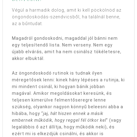
Végül a harmadik dolog, amit ki kell pöckölnöd az
öngondoskodás-szendvicsből, ha találnál benne,
az a bűntudat.
Magadról gondoskodni, magaddal jól bánni nem
egy teljesítendő lista. Nem verseny. Nem egy
újabb elvárás, amit ha nem csinálsz tökéletesre,
akkor elbuktál.
Az öngondoskodó rutinok is tudnak ilyen
méregetősek lenni: kinek hány lépéses a rutinja, ki
mi mindent csinál, ki hogyan bánik jobban
magával. Amikor megoldásokat keresünk, és
teljesen kimerülve felmentőseregre lenne
szükség, olyankor nagyon könnyű beleesni abba a
hibába, hogy “
jaj, hát hiszen ennek a másik
embernek működik, hogy reggel fél ötkor kel
” (vagy
legalábbis ő azt állítja, hogy működik neki), és
ezért mi is elkezdjük csinálni, és akkor is