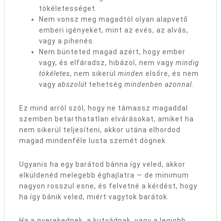
tökéletességet.
Nem vonsz meg magadtól olyan alapvető
emberi igényeket, mint az evés, az alvás,
vagy a pihenés.
Nem bünteted magad azért, hogy ember
vagy, és elfáradsz, hibázol, nem vagy
mindig
tökéletes
, nem sikerül
minden
elsőre, és nem
vagy
abszolút
tehetség
mindenben azonnal
.
Ez mind arról szól, hogy ne támassz magaddal
szemben betarthatatlan elvárásokat, amiket ha
nem sikerül teljesíteni, akkor utána elhordod
magad mindenféle lusta szemét dögnek.
Ugyanis ha egy barátod bánna így veled, akkor
elküldenéd melegebb éghajlatra — de minimum
nagyon rosszul esne, és felvetné a kérdést, hogy
ha így bánik veled, miért vagytok barátok.
Ha a gyerekednek, a kutyádnak, vagy a legjobb