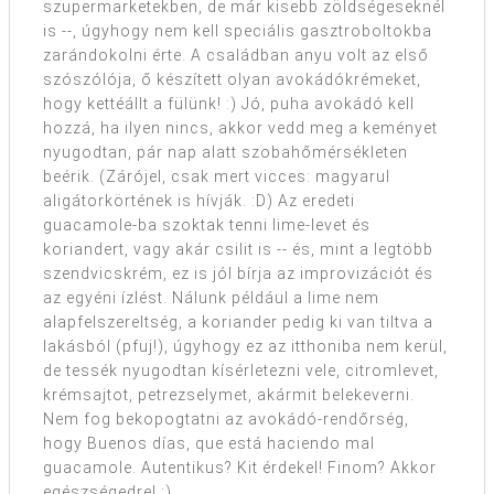
szupermarketekben, de már kisebb zöldségeseknél
is --, úgyhogy nem kell speciális gasztroboltokba
zarándokolni érte. A családban anyu volt az első
szószólója, ő készített olyan avokádókrémeket,
hogy kettéállt a fülünk! :) Jó, puha avokádó kell
hozzá, ha ilyen nincs, akkor vedd meg a keményet
nyugodtan, pár nap alatt szobahőmérsékleten
beérik. (Zárójel, csak mert vicces: magyarul
aligátorkörtének is hívják. :D) Az eredeti
guacamole-ba szoktak tenni lime-levet és
koriandert, vagy akár csilit is -- és, mint a legtöbb
szendvicskrém, ez is jól bírja az improvizációt és
az egyéni ízlést. Nálunk például a lime nem
alapfelszereltség, a koriander pedig ki van tiltva a
lakásból (pfuj!), úgyhogy ez az itthoniba nem kerül,
de tessék nyugodtan kísérletezni vele, citromlevet,
krémsajtot, petrezselymet, akármit belekeverni.
Nem fog bekopogtatni az avokádó-rendőrség,
hogy Buenos días, que está haciendo mal
guacamole. Autentikus? Kit érdekel! Finom? Akkor
egészségedre! :) ...