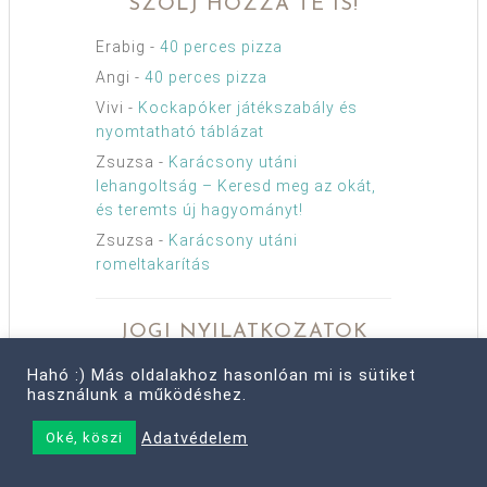
SZÓLJ HOZZÁ TE IS!
Erabig
-
40 perces pizza
Angi
-
40 perces pizza
Vivi
-
Kockapóker játékszabály és
nyomtatható táblázat
Zsuzsa
-
Karácsony utáni
lehangoltság – Keresd meg az okát,
és teremts új hagyományt!
Zsuzsa
-
Karácsony utáni
romeltakarítás
JOGI NYILATKOZATOK
Kérlek, a blog tartalmát ne másold, ne
Hahó :) Más oldalakhoz hasonlóan mi is sütiket
használunk a működéshez.
jelentesd meg más online és offline
felületen.
Adatvédelem
Oké, köszi
Urban:Eve egyedi szöveges, képi és