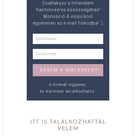
Csatlakozz a hírlevelem
harmincezres közösségéhez!
Motiváció & inspiráció
egyenesen az e-mail fiókodba! :)
A hírlevél ingyenes,
és bármikor leiratkozhatsz.
ITT IS TALÁLKOZHATTÁL
VELEM