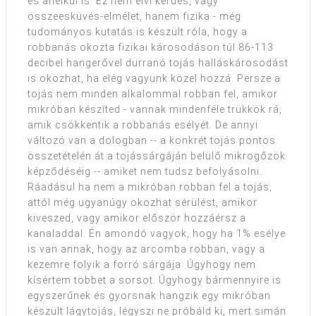
és anélkül is. Ez nem elvi kérdés, vagy
összeesküvés-elmélet, hanem fizika - még
tudományos kutatás is készült róla, hogy a
robbanás okozta fizikai károsodáson túl 86-113
decibel hangerővel durranó tojás halláskárosodást
is okozhat, ha elég vagyunk közel hozzá. Persze a
tojás nem minden alkalommal robban fel, amikor
mikróban készíted - vannak mindenféle trükkök rá,
amik csökkentik a robbanás esélyét. De annyi
változó van a dologban -- a konkrét tojás pontos
összetételén át a tojássárgáján belülő mikrogőzök
képződéséig -- amiket nem tudsz befolyásolni.
Ráadásul ha nem a mikróban robban fel a tojás,
attól még ugyanúgy okozhat sérülést, amikor
kiveszed, vagy amikor először hozzáérsz a
kanaladdal. Én amondó vagyok, hogy ha 1% esélye
is van annak, hogy az arcomba robban, vagy a
kezemre folyik a forró sárgája. Úgyhogy nem
kísértem többet a sorsot. Úgyhogy bármennyire is
egyszerűnek és gyorsnak hangzik egy mikróban
készült lágytojás, légyszi ne próbáld ki, mert simán