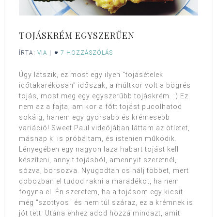
TOJÁSKRÉM EGYSZERŰEN
ÍRTA:
VIA
|
7 HOZZÁSZÓLÁS
Úgy látszik, ez most egy ilyen "tojásételek
időtakarékosan" időszak, a múltkor volt a bögrés
tojás, most meg egy egyszerűbb tojáskrém. :) Ez
nem az a fajta, amikor a főtt tojást pucolhatod
sokáig, hanem egy gyorsabb és krémesebb
variáció! Sweet Paul videójában láttam az ötletet,
másnap ki is próbáltam, és istenien működik.
Lényegében egy nagyon laza habart tojást kell
készíteni, annyit tojásból, amennyit szeretnél,
sózva, borsozva. Nyugodtan csinálj többet, mert
dobozban el tudod rakni a maradékot, ha nem
fogyna el. Én szeretem, ha a tojásom egy kicsit
még "szottyos" és nem túl száraz, ez a krémnek is
jót tett. Utána ehhez adod hozzá mindazt, amit