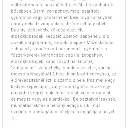
változatosan felhasználható, erről itt olvashattok
bővebben. Bármilyen pehely, mag, szárított
gyümölcs vagy csoki mehet bele, olyan arányban,
ahogy neked szimpatikus, de íme néhány ötlet:
Bounty: zabpehely, kókuszreszelék,
étcsokicseppek, kesudió Zserbó: zabpehely, dió,
aszalt sárgabarack, étcsokicseppek Mézeskalács:
zabpehely, kandírozott narancshéj, gyömbéres
fűszerkeverék Narancsos-csokis: zabpehely,
étcsokicseppek, kandírozott narancshéj
"Zabpuding": zabpehely, mandulaszeletek, vanília,
mazsola Nagyjából 2 hetet kibír lezárt edényben, az
előrekészítésnél ezt is számold bele. Írsz mellé egy
kedves képeslapot, vagy csomagolsz hozzá egy
nagyobb bögrét, cuki müzlistálat, vicces kanalat,
és meg is vagy az ajándékkal. De osztálytársaknak,
munkatásraknak a néhány adagos s.k. müzli
szerintem önmagában is teljesen megállja a helyét.
:) ...