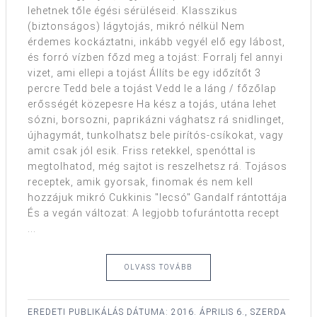
lehetnek tőle égési sérüléseid. Klasszikus
(biztonságos) lágytojás, mikró nélkül Nem
érdemes kockáztatni, inkább vegyél elő egy lábost,
és forró vízben főzd meg a tojást: Forralj fel annyi
vizet, ami ellepi a tojást Állíts be egy időzítőt 3
percre Tedd bele a tojást Vedd le a láng / főzőlap
erősségét közepesre Ha kész a tojás, utána lehet
sózni, borsozni, paprikázni vághatsz rá snidlinget,
újhagymát, tunkolhatsz bele pirítós-csíkokat, vagy
amit csak jól esik. Friss retekkel, spenóttal is
megtolhatod, még sajtot is reszelhetsz rá. Tojásos
receptek, amik gyorsak, finomak és nem kell
hozzájuk mikró Cukkinis "lecsó" Gandalf rántottája
És a vegán változat: A legjobb tofurántotta recept
...
OLVASS TOVÁBB
EREDETI PUBLIKÁLÁS DÁTUMA:
2016. ÁPRILIS 6., SZERDA