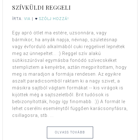
SZÍVKÜLDI REGGELI
ÍRTA:
VIA
|
SZÓLJ HOZZÁ!
Egy apró ötlet ma estére, uzsonnára, vagy
bármikor, ha anyák napja, névnap, születésnap
vagy évforduló alkalmából cuki reggelivel lepnétek
meg az ünnepeltet... :) Reggel szív alakú
sütikiszúróval egymásba fonódó szívecskéket
stempliztem a kenyérbe, aztán megpirítottam, hogy
meg is maradjon a formája rendesen. Az egyikre
aszalt paradicsomból raktam ki a nagy szivet, a
másikra sajtból vágtam formákat -- kis virágok is
kijöttek még a sajtszeletből. Brit tudósok is
bebizonyították, hogy így finomabb. :)) A formát le
lehet cserélni eseménytől függően karácsonyfásra,
csillagosra, stb. ...
OLVASS TOVÁBB