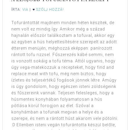
ÍRTA:
VIA
|
SZÓLJ HOZZÁ!
Tofurántottát majdnem minden héten készítek, de
nem volt ez mindig így. Amikor még a század
hajnalán először találkoztam a tofuval, akkor egy
az egyben a hús helyettesítésére szerepelt az adott
étterem menüjén, méghozzá eképpen: panírozott
rántott tofu rizzsel. Fűszerezés kábé semmi, nem
is vonzott sokáig a tofu téma. Attól ugyanis, hogy
úgy vega-matekozzuk a recepteket, hogy find and
replace meat with tofu, még nem biztos, hogy
ízletes és teljesértékű fogások jönnek létre. Amúgy
is úgy gondolom, hogy egészen isteni zöldségeink
és fűszereink vannak. Teljesen felesleges, hogy a
húsmentes konyhában folyamatosan a hús
pótlása körül forogjon az élet. Szóval a
konyhámban a tofunak megvan a helye és a
szerepe, és nem a rántott húst akarom vele pótolni.
:D Ellenben isteni vegán tofurántotta készül belőle,