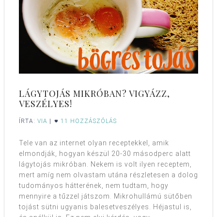
LÁGYTOJÁS MIKRÓBAN? VIGYÁZZ,
VESZÉLYES!
ÍRTA:
VIA
|
11 HOZZÁSZÓLÁS
Tele van az internet olyan receptekkel, amik
elmondják, hogyan készül 20-30 másodperc alatt
lágytojás mikróban. Nekem is volt ilyen receptem,
mert amíg nem olvastam utána részletesen a dolog
tudományos hátterének, nem tudtam, hogy
mennyire a tűzzel játszom. Mikrohullámú sütőben
tojást sütni ugyanis balesetveszélyes. Héjastul is,