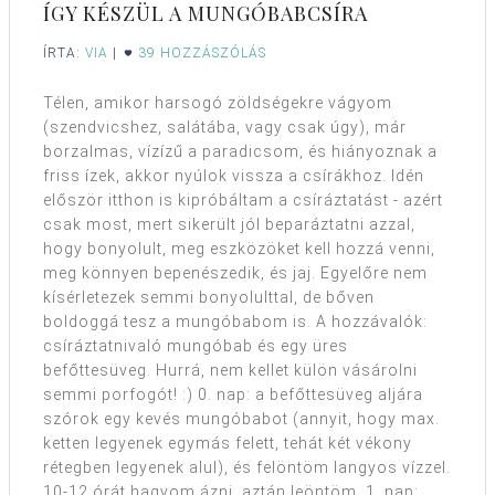
ÍGY KÉSZÜL A MUNGÓBABCSÍRA
ÍRTA:
VIA
|
39 HOZZÁSZÓLÁS
Télen, amikor harsogó zöldségekre vágyom
(szendvicshez, salátába, vagy csak úgy), már
borzalmas, vízízű a paradicsom, és hiányoznak a
friss ízek, akkor nyúlok vissza a csírákhoz. Idén
először itthon is kipróbáltam a csíráztatást - azért
csak most, mert sikerült jól beparáztatni azzal,
hogy bonyolult, meg eszközöket kell hozzá venni,
meg könnyen bepenészedik, és jaj. Egyelőre nem
kísérletezek semmi bonyolulttal, de bőven
boldoggá tesz a mungóbabom is. A hozzávalók:
csíráztatnivaló mungóbab és egy üres
befőttesüveg. Hurrá, nem kellet külön vásárolni
semmi porfogót! :) 0. nap: a befőttesüveg aljára
szórok egy kevés mungóbabot (annyit, hogy max.
ketten legyenek egymás felett, tehát két vékony
rétegben legyenek alul), és felöntöm langyos vízzel.
10-12 órát hagyom ázni, aztán leöntöm. 1. nap: