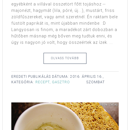
egyébként a villával összetört főtt tojáshoz --
majonézt, hagymát (lila, póré, új...), mustárt, friss
zöldfűszereket, vagy amit szeretnél. Én raktam bele
füstölt paprikát is, mint újabban mindenbe. :D
Langyosan is finom, a maradékot zárt dobozban a
hűtőben másnap még bőven meg tudtuk enni, és
úgy is nagyon jó volt, hogy összeértek az ízek. ...
OLVASS TOVÁBB
EREDETI PUBLIKÁLÁS DÁTUMA:
2016. ÁPRILIS 16.,
KATEGÓRIA:
RECEPT, GASZTRO
SZOMBAT