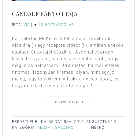
GANDALF RÁNTOTTÁJA
ÍRTA:
VIA
|
10 HOZZÁSZÓLÁS
Pár hete Ian McKellen kitett a saját Facebook
oldalára (!) egy receptes videót (!!), amiben a titkos
családi rántottáját készíti el. Azonnal csorogni
kezdett a nyálam, ma pedig eszembe jutott, hogy
meg is csinálhatnám... Uramisten, ha már ettetek
finomat!! Iszonyúan krémes, olyan, mint egy jó
meleg, lágy tojáskrém. A trükk a nyeles lábos, és
hogy nem kell felverni előtte a tojást! ...
OLVASS TOVÁBB
EREDETI PUBLIKÁLÁS DÁTUMA:
2015. AUGUSZTUS 10.,
KATEGÓRIA:
RECEPT, GASZTRO
HÉTFŐ