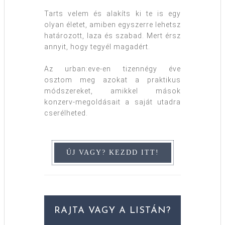
Tarts velem és alakíts ki te is egy
olyan életet, amiben egyszerre lehetsz
határozott, laza és szabad. Mert érsz
annyit, hogy tegyél magadért.
Az urban:eve-en tizennégy éve
osztom meg azokat a praktikus
módszereket, amikkel mások
konzerv-megoldásait a saját utadra
cserélheted.
RAJTA VAGY A LISTÁN?