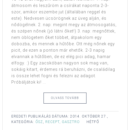
átmosom és leszűröm a csírákat naponta 2-3-
szor, amikor eszembe jut (általában reggel és
este). Nedvesen ücsörögnek az üveg alján, és
nődögélnek. 2. nap: megint megy az átmosogatás,
és szépen nőnek (jó látni őket!) 3. nap: megnőttek,
nem öblögetem őket többet, átpakolom egy
dobozba, és mennek a hűtőbe. Ott még nőnek egy
picit, de ezen a ponton már ehetők. 2-3 napig
elvannak a hűtőben, de ez elég pici adag, hamar
elfogy. :) Egy zacskóban nagyon sok mag van,
sokáig kitart, érdemes rá beruházni, de családilag
is össze lehet fogni és felezni az adagot.
Próbáljátok ki! ...
OLVASS TOVÁBB
EREDETI PUBLIKÁLÁS DÁTUMA:
2014. OKTÓBER 27.,
KATEGÓRIA:
ŐSZ
,
RECEPT, GASZTRO
HÉTFŐ