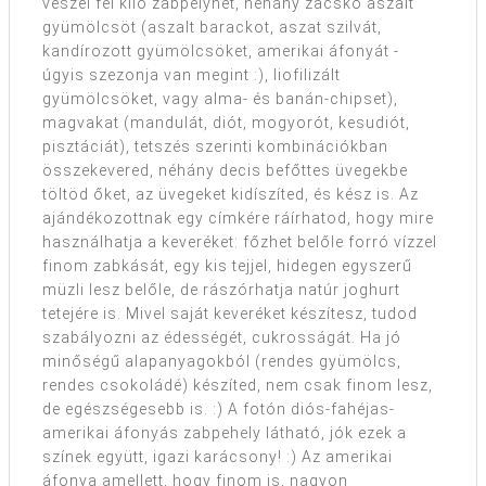
veszel fél kiló zabpelyhet, néhány zacskó aszalt
gyümölcsöt (aszalt barackot, aszat szilvát,
kandírozott gyümölcsöket, amerikai áfonyát -
úgyis szezonja van megint :), liofilizált
gyümölcsöket, vagy alma- és banán-chipset),
magvakat (mandulát, diót, mogyorót, kesudiót,
pisztáciát), tetszés szerinti kombinációkban
összekevered, néhány decis befőttes üvegekbe
töltöd őket, az üvegeket kidíszíted, és kész is. Az
ajándékozottnak egy címkére ráírhatod, hogy mire
használhatja a keveréket: főzhet belőle forró vízzel
finom zabkását, egy kis tejjel, hidegen egyszerű
müzli lesz belőle, de rászórhatja natúr joghurt
tetejére is. Mivel saját keveréket készítesz, tudod
szabályozni az édességét, cukrosságát. Ha jó
minőségű alapanyagokból (rendes gyümölcs,
rendes csokoládé) készíted, nem csak finom lesz,
de egészségesebb is. :) A fotón diós-fahéjas-
amerikai áfonyás zabpehely látható, jók ezek a
színek együtt, igazi karácsony! :) Az amerikai
áfonya amellett, hogy finom is, nagyon