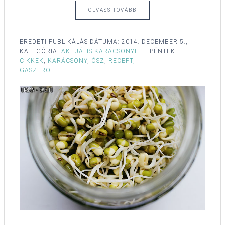
OLVASS TOVÁBB
EREDETI PUBLIKÁLÁS DÁTUMA:
2014. DECEMBER 5.,
KATEGÓRIA:
AKTUÁLIS KARÁCSONYI
PÉNTEK
CIKKEK
,
KARÁCSONY
,
ŐSZ
,
RECEPT,
GASZTRO