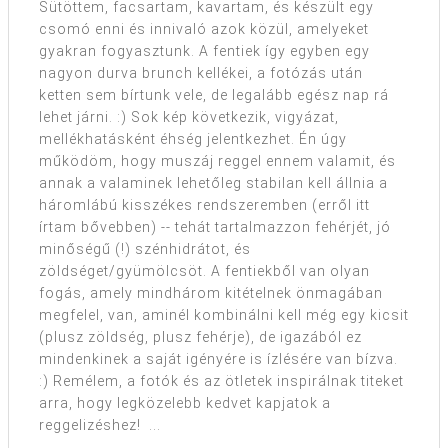
Sütöttem, facsartam, kavartam, és készült egy
csomó enni és innivaló azok közül, amelyeket
gyakran fogyasztunk. A fentiek így egyben egy
nagyon durva brunch kellékei, a fotózás után
ketten sem bírtunk vele, de legalább egész nap rá
lehet járni. :) Sok kép következik, vigyázat,
mellékhatásként éhség jelentkezhet. Én úgy
működöm, hogy muszáj reggel ennem valamit, és
annak a valaminek lehetőleg stabilan kell állnia a
háromlábú kisszékes rendszeremben (erről itt
írtam bővebben) -- tehát tartalmazzon fehérjét, jó
minőségű (!) szénhidrátot, és
zöldséget/gyümölcsöt. A fentiekből van olyan
fogás, amely mindhárom kitételnek önmagában
megfelel, van, aminél kombinálni kell még egy kicsit
(plusz zöldség, plusz fehérje), de igazából ez
mindenkinek a saját igényére is ízlésére van bízva.
:) Remélem, a fotók és az ötletek inspirálnak titeket
arra, hogy legközelebb kedvet kapjatok a
reggelizéshez! ...