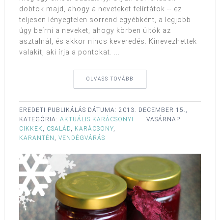
dobtok majd, ahogy a neveteket felírtátok -- ez
teljesen lényegtelen sorrend egyébként, a legjobb
úgy beírni a neveket, ahogy körben ültök az
asztalnál, és akkor nincs keveredés. Kinevezhettek
valakit, aki írja a pontokat. ...
OLVASS TOVÁBB
EREDETI PUBLIKÁLÁS DÁTUMA:
2013. DECEMBER 15.,
KATEGÓRIA:
AKTUÁLIS KARÁCSONYI
VASÁRNAP
CIKKEK
,
CSALÁD
,
KARÁCSONY
,
KARANTÉN
,
VENDÉGVÁRÁS