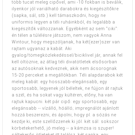
több tucat meleg cipővel, ami -10 fokban is beválik,
ilyenkor jól variálható darabokra és kiegészítőkre
(sapka, sál, stb.) kell támaszkodni, hogy ne
uniformis legyen a téli ruháinkból, és legalább a
kiegészítők változzanak. Egyébként az sem "ciki":
én télen a túlélésre játszom, nem vagyok Anna
Wintour, hogy megszóljanak, ha két(ezer)szer van
rajtam ugyanaz a kabát. Aki
gyalog/tömegközlekedéssel/biciklivel jár, annak fel
kell öltöznie, az átlag téli divatötletek elsősorban
az autósoknak kedveznek, akik nem ácsorognak
15-20 perceket a megállókban. Téli alapdarabok két
meleg kabát: egy hosszabb-elegánsabb, egy
sportosabb; legyenek jól béleltek, ne fújjon át rajtuk
a szél, és ha sokat vagy kültéren, előny, ha van
rajtuk kapucni. két pár cipő: egy sportosabb, egy
elegánsabb -- vízálló, hóálló; impregnálót ajánlott
hozzá beszerezni, és ápolni, hogy pl. a sózás ne
kezdje ki, este szellőzzenek ki jól. két sál: sokszor
körbetekerhető, jó meleg -- a kámzsa is szuper!
sáltekerős ötleteket itt találsz. két sapka: egy