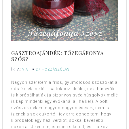
GASZTROAJÁNDÉK: TŐZEGÁFONYA
SZÓSZ
ÍRTA:
VIA
|
27 HOZZÁSZÓLÁS
Nagyon szeretem a friss, gyümölcsös szószokat a
sós ételek mellé -- sajtokhoz ideális, de a húsevők
is kipróbálhatják (a bizonyos svéd húsgolyók mellé
is kap mindenki egy evőkanállal, ha kér). A bolti
szószok nekem nagyon-nagyon édesek, nem is
ízlenek a sok cukortól, így arra gondoltam, hogy
kipróbálok egy házi verziót, sokkal kevesebb
cukorral. Jelentem, istenien sikerült, és -- a köz