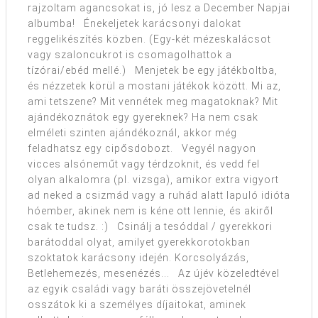
rajzoltam agancsokat is, jó lesz a December Napjai
albumba! Énekeljetek karácsonyi dalokat
reggelikészítés közben. (Egy-két mézeskalácsot
vagy szaloncukrot is csomagolhattok a
tízórai/ebéd mellé.) Menjetek be egy játékboltba,
és nézzetek körül a mostani játékok között. Mi az,
ami tetszene? Mit vennétek meg magatoknak? Mit
ajándékoznátok egy gyereknek? Ha nem csak
elméleti szinten ajándékoznál, akkor még
feladhatsz egy cipősdobozt. Vegyél nagyon
vicces alsóneműt vagy térdzoknit, és vedd fel
olyan alkalomra (pl. vizsga), amikor extra vigyort
ad neked a csizmád vagy a ruhád alatt lapuló idióta
hóember, akinek nem is kéne ott lennie, és akiről
csak te tudsz. :) Csinálj a tesóddal / gyerekkori
barátoddal olyat, amilyet gyerekkorotokban
szoktatok karácsony idején. Korcsolyázás,
Betlehemezés, mesenézés... Az újév közeledtével
az egyik családi vagy baráti összejövetelnél
osszátok ki a személyes díjaitokat, aminek