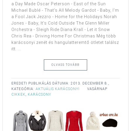
a Day Made Oscar Peterson - East of the Sun
Michael Bublé - That's All Melody Gardot - Baby, I'm
a Fool Jack Jezzro - Home for the Holidays Norah
Jones - Baby, It's Cold Outside The Glenn Miller
Orchestra - Sleigh Ride Diana Krall - Let it Snow
Chris Rea - Driving Home For Christmas Még több
karácsonyi zenét és hangulatteremtő ötletet találsz
itt. ...
OLVASS TOVÁBB
EREDETI PUBLIKÁLÁS DÁTUMA:
2013. DECEMBER 8.,
KATEGÓRIA:
AKTUÁLIS KARÁCSONYI
VASÁRNAP
CIKKEK
,
KARÁCSONY