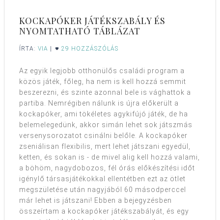
KOCKAPÓKER JÁTÉKSZABÁLY ÉS
NYOMTATHATÓ TÁBLÁZAT
ÍRTA:
VIA
|
29 HOZZÁSZÓLÁS
Az egyik legjobb otthonülős családi program a
közös játék, főleg, ha nem is kell hozzá semmit
beszerezni, és szinte azonnal bele is vághattok a
partiba. Nemrégiben nálunk is újra előkerült a
kockapóker, ami tökéletes agykifújó játék, de ha
belemelegedünk, akkor simán lehet sok játszmás
versenysorozatot csinálni belőle. A kockapóker
zseniálisan flexibilis, mert lehet játszani egyedül,
ketten, és sokan is - de mivel alig kell hozzá valami,
a böhöm, nagydobozos, fél órás előkészítési időt
igénylő társasjátékokkal ellentétben ezt az ötlet
megszületése után nagyjából 60 másodperccel
már lehet is játszani! Ebben a bejegyzésben
összeírtam a kockapóker játékszabályát, és egy