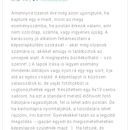
ÍRTA:
VIA
|
8 HOZZÁSZÓLÁS
Amennyire tizenöt éve még azon ujjongtunk, ha
kaptunk egy e-mailt, most az megy
eseményszámba, ha postán érkezik valami, ami
nem szórólap, számla, vagy ingyenes újság. A
karácsony jó alkalom feltámasztani a
képeslapküldés szokását -- akár még olyanok
számára is, akikkel amúgy is találkoztok az
ünnepek alatt. A meglepetés borítékolható -- szó
szerint! ;) A lapok írása is legyen esemény:
mindenki diktáljon vagy írjon rá egy-egy sort, írja
alá az egész család. A képeslapot is közösen
válasszátok ki, de saját fotótokból is
rögtönözhettek egyet. Készítettem egy 9x13 centis
sablont, ha ezt a standard méretű előhívott fotó
hátuljára ragasztjátok, fel is lehet adni postán. De
ha kartonlapra nyomtatjátok, a túloldalára lehet
rajzolni, írni bármit. Gyerekekkel talán ez a legjobb
megoldás -- igazán egyedi és megismételhetetlen
képeslapok születnek majd. :) Ha tetszik, és