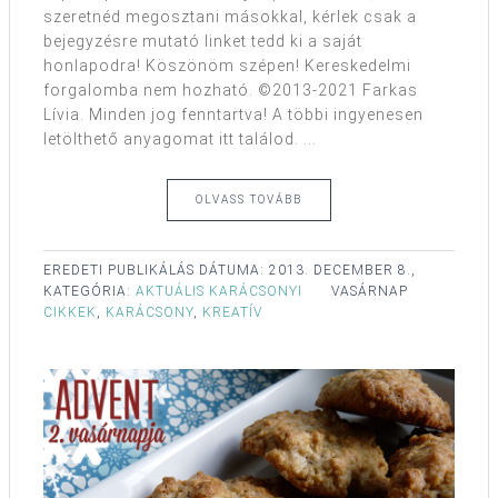
szeretnéd megosztani másokkal, kérlek csak a
bejegyzésre mutató linket tedd ki a saját
honlapodra! Köszönöm szépen! Kereskedelmi
forgalomba nem hozható. ©2013-2021 Farkas
Lívia. Minden jog fenntartva! A többi ingyenesen
letölthető anyagomat itt találod. ...
OLVASS TOVÁBB
EREDETI PUBLIKÁLÁS DÁTUMA:
2013. DECEMBER 8.,
KATEGÓRIA:
AKTUÁLIS KARÁCSONYI
VASÁRNAP
CIKKEK
,
KARÁCSONY
,
KREATÍV