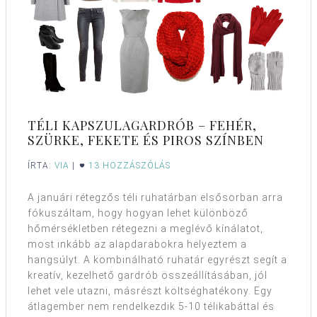
TÉLI KAPSZULAGARDRÓB – FEHÉR,
SZÜRKE, FEKETE ÉS PIROS SZÍNBEN
ÍRTA:
VIA
|
13 HOZZÁSZÓLÁS
A januári rétegzős téli ruhatárban elsősorban arra
fókuszáltam, hogy hogyan lehet különböző
hőmérsékletben rétegezni a meglévő kínálatot,
most inkább az alapdarabokra helyeztem a
hangsúlyt. A kombinálható ruhatár egyrészt segít a
kreatív, kezelhető gardrób összeállításában, jól
lehet vele utazni, másrészt költséghatékony. Egy
átlagember nem rendelkezdik 5-10 télikabáttal és