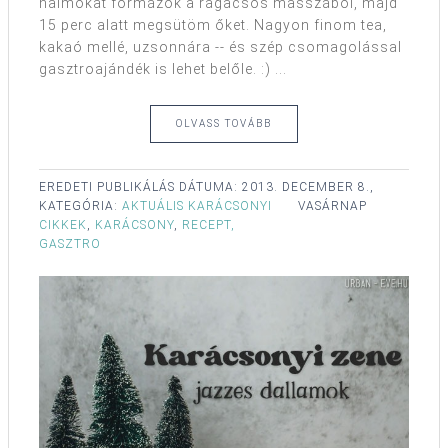
halmokat formázok a ragacsos masszából, majd
15 perc alatt megsütöm őket. Nagyon finom tea,
kakaó mellé, uzsonnára -- és szép csomagolással
gasztroajándék is lehet belőle. :) ...
OLVASS TOVÁBB
EREDETI PUBLIKÁLÁS DÁTUMA:
2013. DECEMBER 8.,
KATEGÓRIA:
AKTUÁLIS KARÁCSONYI
VASÁRNAP
CIKKEK
,
KARÁCSONY
,
RECEPT,
GASZTRO