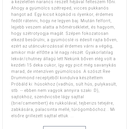
a kezeletlen narancs reszelt héjával felteszem főni.
Ahogy a gyümölcs szétreped, vicces pukkanós
hangot ad. Egy kicsit köpköd is ilyenkor, érdemes
fedőt rátenni, hogy ne legyen baj. Miután felforrt,
lejjebb veszem alatta a hőmérsékletet, és hagyom,
hogy szétrotyogja magát. Szépen fokozatosan
elkezd besűrülni, a gyümöcslé is édesít rajta bőven,
ezért az utáncukrozással érdemes várni a végéig,
amikor már elfőtte a lé nagy részét. Gyakorlatilag
lekvár/chutney állagú lett Nekünk bőven elég volt a
kezdeti 15 deka cukor, így egy picit még savanykás
marad, de intenzíven gyümölcsös. A szószt Ree
Drummond receptjéből kiindulva készítettem.
Próbáld ki: húsokhoz (vadhús, sült hús, pulykasült,
stb. -- ebben nem vagyok annyira szaki :D),
sajtokhoz, szendvicsbe lágy sajttal
(brie/camembert) és rukkolával, tejberizs tetejére,
zabkására, palacsinta mellé, túrógombóchoz... Mi
elsőre grillezett sajttal ettük. ...