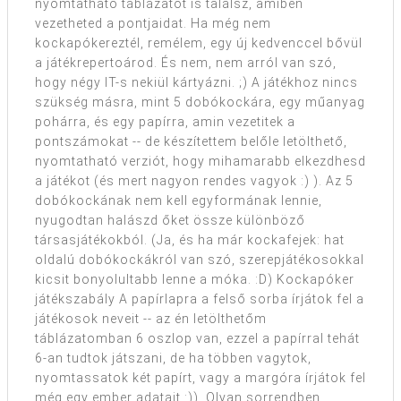
nyomtatható táblázatot is találsz, amiben
vezetheted a pontjaidat. Ha még nem
kockapókereztél, remélem, egy új kedvenccel bővül
a játékrepertoárod. És nem, nem arról van szó,
hogy négy IT-s nekiül kártyázni. ;) A játékhoz nincs
szükség másra, mint 5 dobókockára, egy műanyag
pohárra, és egy papírra, amin vezetitek a
pontszámokat -- de készítettem belőle letölthető,
nyomtatható verziót, hogy mihamarabb elkezdhesd
a játékot (és mert nagyon rendes vagyok :) ). Az 5
dobókockának nem kell egyformának lennie,
nyugodtan halászd őket össze különböző
társasjátékokból. (Ja, és ha már kockafejek: hat
oldalú dobókockákról van szó, szerepjátékosokkal
kicsit bonyolultabb lenne a móka. :D) Kockapóker
játékszabály A papírlapra a felső sorba írjátok fel a
játékosok neveit -- az én letölthetőm
táblázatomban 6 oszlop van, ezzel a papírral tehát
6-an tudtok játszani, de ha többen vagytok,
nyomtassatok két papírt, vagy a margóra írjátok fel
még egy ember adatait :)). Olyan sorrendben