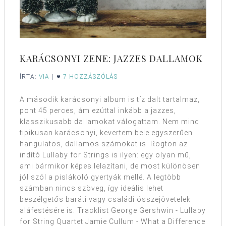
KARÁCSONYI ZENE: JAZZES DALLAMOK
ÍRTA:
VIA
|
7 HOZZÁSZÓLÁS
A második karácsonyi album is tíz dalt tartalmaz,
pont 45 perces, ám ezúttal inkább a jazzes,
klasszikusabb dallamokat válogattam. Nem mind
tipikusan karácsonyi, kevertem bele egyszerűen
hangulatos, dallamos számokat is. Rögtön az
indító Lullaby for Strings is ilyen: egy olyan mű,
ami bármikor képes lelazítani, de most különösen
jól szól a pislákoló gyertyák mellé. A legtöbb
számban nincs szöveg, így ideális lehet
beszélgetős baráti vagy családi összejövetelek
aláfestésére is. Tracklist George Gershwin - Lullaby
for String Quartet Jamie Cullum - What a Difference