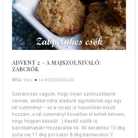
ADVENT 2 – A MAJSZOLNIVALÓ:
ZABCSÓK
ÍRTA:
VIA
|
14 HOZZÁSZÓLÁS
Szerencsés vagyok, hogy olyan szomszédaink
vannak, akikkel néha átadunk egymásnak egy-egy
tál süteményt -- ez a recept is hasonlóan került
hozzám, a tál süteményt követően el kellett kérnem,
hogy hogyan készült. :) Kezdő sütők is
kipróbálhatják! Hozzávalók kb. 40 darabhoz 13 dkg
puha vaj 11 dkg porcukor 8 dkg barnacukor 2