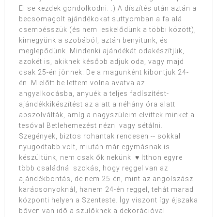
El se kezdek gondolkodni. :) A díszítés után aztán a
becsomagolt ajándékokat suttyomban a fa alá
csempésszük (és nem leskelődünk a többi között),
kimegyünk a szobából, aztán benyitunk, és
meglepődünk. Mindenki ajándékát odakészítjük,
azokét is, akiknek később adjuk oda, vagy majd
csak 25-én jönnek. De a magunként kibontjuk 24-
én. Mielőtt be lettem volna avatva az
angyalkodásba, anyuék a teljes fadíszítést-
ajándékkikészítést az alatt a néhány óra alatt
abszolválták, amíg a nagyszüleim elvittek minket a
tesóval Betlehemezést nézni vagy sétálni.
Szegények, biztos rohantak rendesen -- sokkal
nyugodtabb volt, miután már egymásnak is
készültünk, nem csak ők nekünk. ♥ Itthon egyre
több családnál szokás, hogy reggel van az
ajándékbontás, de nem 25-én, mint az angolszász
karácsonyoknál, hanem 24-én reggel, tehát marad
központi helyen a Szenteste. Így viszont így éjszaka
bőven van idő a szülőknek a dekorációval