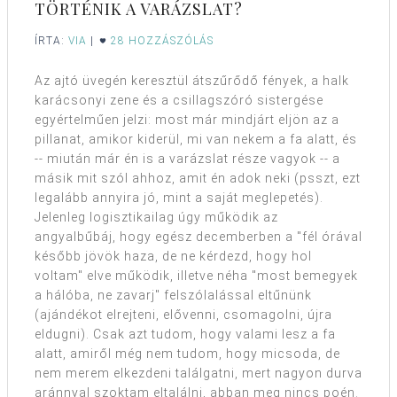
TÖRTÉNIK A VARÁZSLAT?
ÍRTA:
VIA
|
28 HOZZÁSZÓLÁS
Az ajtó üvegén keresztül átszűrődő fények, a halk
karácsonyi zene és a csillagszóró sistergése
egyértelműen jelzi: most már mindjárt eljön az a
pillanat, amikor kiderül, mi van nekem a fa alatt, és
-- miután már én is a varázslat része vagyok -- a
másik mit szól ahhoz, amit én adok neki (psszt, ezt
legalább annyira jó, mint a saját meglepetés).
Jelenleg logisztikailag úgy működik az
angyalbűbáj, hogy egész decemberben a "fél órával
később jövök haza, de ne kérdezd, hogy hol
voltam" elve működik, illetve néha "most bemegyek
a hálóba, ne zavarj" felszólalással eltűnünk
(ajándékot elrejteni, elővenni, csomagolni, újra
eldugni). Csak azt tudom, hogy valami lesz a fa
alatt, amiről még nem tudom, hogy micsoda, de
nem merem elkezdeni találgatni, mert nagyon durva
aránnyal szoktam eltalálni, abban meg nincs poén.