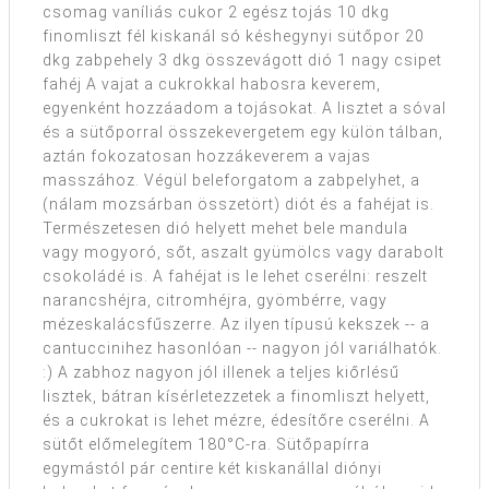
csomag vaníliás cukor 2 egész tojás 10 dkg
finomliszt fél kiskanál só késhegynyi sütőpor 20
dkg zabpehely 3 dkg összevágott dió 1 nagy csipet
fahéj A vajat a cukrokkal habosra keverem,
egyenként hozzáadom a tojásokat. A lisztet a sóval
és a sütőporral összekevergetem egy külön tálban,
aztán fokozatosan hozzákeverem a vajas
masszához. Végül beleforgatom a zabpelyhet, a
(nálam mozsárban összetört) diót és a fahéjat is.
Természetesen dió helyett mehet bele mandula
vagy mogyoró, sőt, aszalt gyümölcs vagy darabolt
csokoládé is. A fahéjat is le lehet cserélni: reszelt
narancshéjra, citromhéjra, gyömbérre, vagy
mézeskalácsfűszerre. Az ilyen típusú kekszek -- a
cantuccinihez hasonlóan -- nagyon jól variálhatók.
:) A zabhoz nagyon jól illenek a teljes kiőrlésű
lisztek, bátran kísérletezzetek a finomliszt helyett,
és a cukrokat is lehet mézre, édesítőre cserélni. A
sütőt előmelegítem 180°C-ra. Sütőpapírra
egymástól pár centire két kiskanállal diónyi