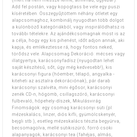
(mert ha nem messze lenne, áthívnád, ugyebár).
Add fel postán, vagy kopogtass be vele egy puszi
kíséretében. Összegyűjtöttem néhány ötletet egy
alapcsomaghoz, kombinálj nyugodtan több dolgot
a különböző kategóriákból, vagy inspirálódhatsz is
további tételekre. Az ajándékcsomagnak most is az
a célja, hogy egy kis pihenést, időt adjon annak, aki
kapja, és emlékeztesse rá, hogy fontos neked,
törődsz vele. Alapcsomag Dekoráció: mécses vagy
illatgyertya, karácsonyfadísz (nyugodtan lehet
saját készítésű, sőt, úgy még kedvesebb!), kis
karácsonyi figura (hóember, télapó, angyalka -
kiteheti az asztalra dekorációnak), pár darab
karácsonyi szalvéta, mini égősor, karácsonyi
zenék CD-n, hógömb, csillagszóró, karácsonyi
fülbevaló, hópehely-díszek, Mikulásvirág.
Finomságok: egy csomag karácsonyi süti (pl.
mézeskalács, linzer, diós kifli, gyümölcskenyér,
bejgli stb.), esetleg mézeskalács tészta begyúrva,
becsomagolva, mellé sütikiszúró; forró csoki
alapanyagok; karácsonyi tea (fahéjas, almás,