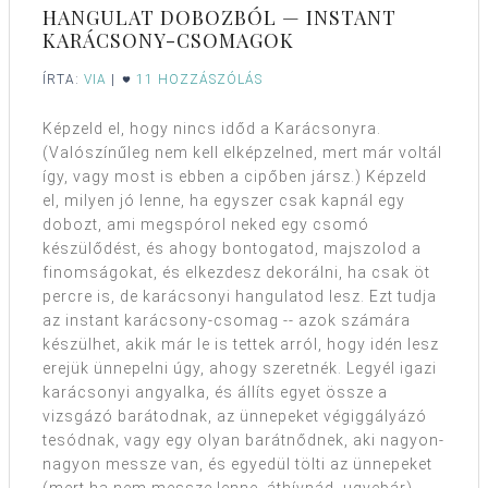
HANGULAT DOBOZBÓL — INSTANT
KARÁCSONY-CSOMAGOK
ÍRTA:
VIA
|
11 HOZZÁSZÓLÁS
Képzeld el, hogy nincs időd a Karácsonyra.
(Valószínűleg nem kell elképzelned, mert már voltál
így, vagy most is ebben a cipőben jársz.) Képzeld
el, milyen jó lenne, ha egyszer csak kapnál egy
dobozt, ami megspórol neked egy csomó
készülődést, és ahogy bontogatod, majszolod a
finomságokat, és elkezdesz dekorálni, ha csak öt
percre is, de karácsonyi hangulatod lesz. Ezt tudja
az instant karácsony-csomag -- azok számára
készülhet, akik már le is tettek arról, hogy idén lesz
erejük ünnepelni úgy, ahogy szeretnék. Legyél igazi
karácsonyi angyalka, és állíts egyet össze a
vizsgázó barátodnak, az ünnepeket végiggályázó
tesódnak, vagy egy olyan barátnődnek, aki nagyon-
nagyon messze van, és egyedül tölti az ünnepeket