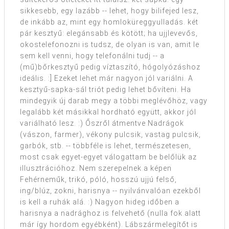
sikkesebb, egy lazább -- lehet, hogy bilifejed lesz,
de inkább az, mint egy homloküreggyulladás. két
pár kesztyű: elegánsabb és kötött; ha ujjlevevős,
okostelefonozni is tudsz, de olyan is van, amit le
sem kell venni, hogy telefonálni tudj -- a
(mű)bőrkesztyű pedig víztaszító, hógolyózáshoz
ideális. :] Ezeket lehet már nagyon jól variálni. A
kesztyű-sapka-sál triót pedig lehet bővíteni. Ha
mindegyik új darab megy a többi meglévőhöz, vagy
legalább két másikkal hordható együtt, akkor jól
variálható lesz. :) Őszről átmentve Nadrágok
(vászon, farmer), vékony pulcsik, vastag pulcsik,
garbók, stb. -- többféle is lehet, természetesen,
most csak egyet-egyet válogattam be belőlük az
illusztrációhoz. Nem szerepelnek a képen
Fehérneműk, trikó, póló, hosszú ujjú felső,
ing/blúz, zokni, harisnya -- nyilvánvalóan ezekből
is kell a ruhák alá. :) Nagyon hideg időben a
harisnya a nadrághoz is felvehető (nulla fok alatt
már így hordom egyébként). Lábszármelegítőt is