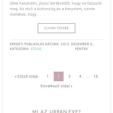
lehet használni, plusz derékvédőt, hogy ne fázzunk
meg. Az első a biztonság és a kényelem, szinte
mellékes, hogy ...
OLVASS TOVÁBB
EREDETI PUBLIKÁLÁS DÁTUMA:
2013. DECEMBER 6.,
KATEGÓRIA:
STÍLUS
PÉNTEK
« Előző oldal
1
2
3
4
…
16
Következő oldal »
MI AZ URBAN:EVE?