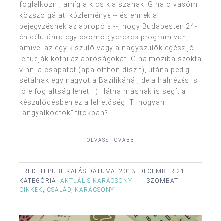
foglalkozni, amíg a kicsik alszanak. Gina olvasóm
közszolgálati közleménye -- és ennek a
bejegyzésnek az apropója --, hogy Budapesten 24-
én délutánra egy csomó gyerekes program van,
amivel az egyik szülő vagy a nagyszülők egész jól
le tudják kötni az apróságokat. Gina moziba szokta
vinni a csapatot (apa otthon díszít), utána pedig
sétálnak egy nagyot a Bazilikánál, de a halnézés is
jó elfoglaltság lehet. :) Hátha másnak is segít a
készülődésben ez a lehetőség. Ti hogyan
"angyalkodtok" titokban? ...
OLVASS TOVÁBB
EREDETI PUBLIKÁLÁS DÁTUMA:
2013. DECEMBER 21.,
KATEGÓRIA:
AKTUÁLIS KARÁCSONYI
SZOMBAT
CIKKEK
,
CSALÁD
,
KARÁCSONY