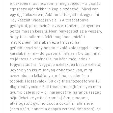
érdekében most lelövöm a meglepetést -- a család
egy része ajándékba is kap a szószból. Mivel van
egy új játékszerem, Ádámmal forgattunk egy mini
"így készült" videót is vele. :) A tőzegáfonya
gyönyörű, piros színű, élvezet ránézni, de nyersen
borzalmasan keserű. Nem fenyegetett az a veszély,
hogy felzabálom a felét magában, mielőtt
megfőzném (általában ez a helyzet, ha
gyümölccsel vagy nassolnivaló zöldséggel -- khm,
karalábé, khm -- dolgozom). Tele van C-vitaminnal
és jót tesz a vesének is, ha kéne még indok a
fogyasztására! Nagyobb üzletekben beszerezhető,
ugyanolyan kis műanyag dobozban van, mint
szezonban a kékáfonya, málna, szeder és a
többiek. Hozzávalók: 50 dkg friss tőzegáfonya 15
dkg kristálycukor 3 dl friss almalé (bármilyen más
gyümölcslé is jó -- pl. narancs) fél narancs reszelt
héja (lehet helyette citrom is) A megmosott,
átválogatott gyümölcsöt a cukorral, almalével
(nem szűrt, hanem a csapra verhető dobozos), és