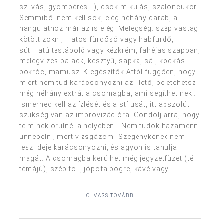
szilvás, gyömbéres...), csokimikulás, szaloncukor.
Semmiből nem kell sok, elég néhány darab, a
hangulathoz már az is elég! Melegség: szép vastag
kötött zokni, illatos fürdősó vagy habfurdő,
sütiillatú testápoló vagy kézkrém, fahéjas szappan,
melegvizes palack, kesztyű, sapka, sál, kockás
pokróc, mamusz. Kiegészítők Attól függően, hogy
miért nem tud karácsonyozni az illető, beletehetsz
még néhány extrát a csomagba, ami segíthet neki.
Ismerned kell az ízlését és a stílusát, itt abszolút
szükség van az improvizációra. Gondolj arra, hogy
te minek örülnél a helyében! "Nem tudok hazamenni
ünnepelni, mert vizsgázom" Szegénykének nem
lesz ideje karácsonyozni, és agyon is tanulja
magát. A csomagba kerülhet még jegyzetfüzet (téli
témájú), szép toll, jópofa bögre, kávé vagy ...
OLVASS TOVÁBB