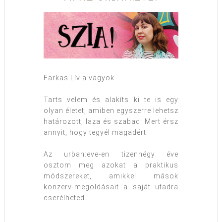
Farkas Lívia vagyok.
Tarts velem és alakíts ki te is egy
olyan életet, amiben egyszerre lehetsz
határozott, laza és szabad. Mert érsz
annyit, hogy tegyél magadért.
Az urban:eve-en tizennégy éve
osztom meg azokat a praktikus
módszereket, amikkel mások
konzerv-megoldásait a saját utadra
cserélheted.