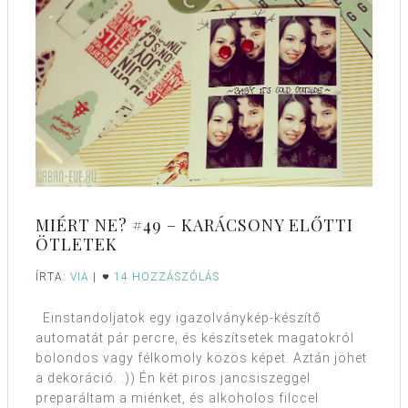
MIÉRT NE? #49 – KARÁCSONY ELŐTTI
ÖTLETEK
ÍRTA:
VIA
|
14 HOZZÁSZÓLÁS
Einstandoljatok egy igazolványkép-készítő
automatát pár percre, és készítsetek magatokról
bolondos vagy félkomoly közös képet. Aztán jöhet
a dekoráció. :)) Én két piros jancsiszeggel
preparáltam a miénket, és alkoholos filccel