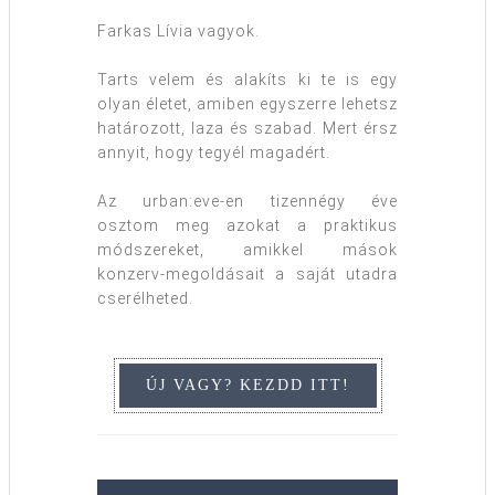
Farkas Lívia vagyok.
Tarts velem és alakíts ki te is egy
olyan életet, amiben egyszerre lehetsz
határozott, laza és szabad. Mert érsz
annyit, hogy tegyél magadért.
Az urban:eve-en tizennégy éve
osztom meg azokat a praktikus
módszereket, amikkel mások
konzerv-megoldásait a saját utadra
cserélheted.