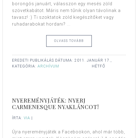
borongós januárt, válasszon egy mesés zöld
szövetkabátot. Máris nem tűnik olyan távolinak a
tavasz! :) Ti szoktatok zöld kiegészítőket vagy
ruhadarabokat hordani? ...
OLVASS TOVÁBB
EREDETI PUBLIKÁLÁS DÁTUMA:
2011. JANUÁR 17.,
KATEGÓRIA:
ARCHÍVUM
HÉTFŐ
NYEREMÉNYJÁTÉK: NYERJ
CARMENESQUE NYAKLÁNCOT!
ÍRTA:
VIA
|
Újra nyereményjáték a Facebookon, ahol már több,