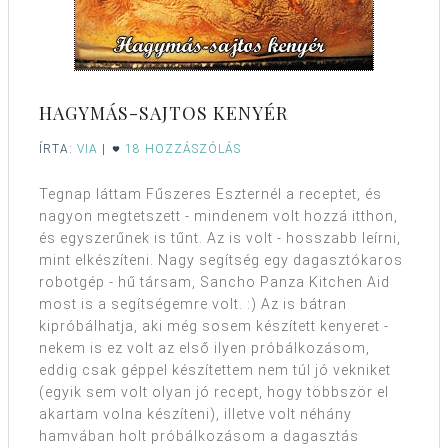
HAGYMÁS-SAJTOS KENYÉR
ÍRTA:
VIA
|
18 HOZZÁSZÓLÁS
Tegnap láttam Fűszeres Eszternél a receptet, és
nagyon megtetszett - mindenem volt hozzá itthon,
és egyszerűnek is tűnt. Az is volt - hosszabb leírni,
mint elkészíteni. Nagy segítség egy dagasztókaros
robotgép - hű társam, Sancho Panza Kitchen Aid
most is a segítségemre volt. :) Az is bátran
kipróbálhatja, aki még sosem készített kenyeret -
nekem is ez volt az első ilyen próbálkozásom,
eddig csak géppel készítettem nem túl jó vekniket
(egyik sem volt olyan jó recept, hogy többször el
akartam volna készíteni), illetve volt néhány
hamvában holt próbálkozásom a dagasztás