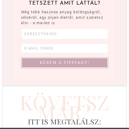
TETSZETT AMIT LÁTTÁL?
Még több hasznos anyag boldogságról,
célokról, egy olyan életről, amit szeretsz
élni - e-mailen is.
KÖVETSZ
MÁR?
ITT IS MEGTALÁLSZ: