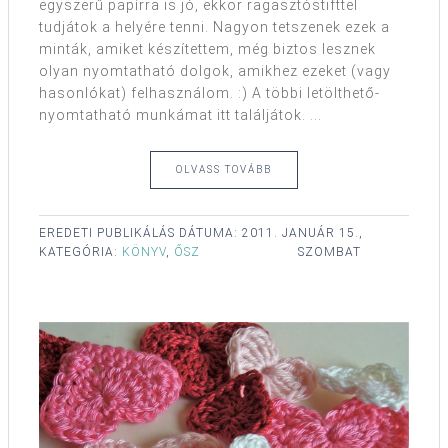
egyszerű papírra is jó, ekkor ragasztóstifttel
tudjátok a helyére tenni. Nagyon tetszenek ezek a
minták, amiket készítettem, még biztos lesznek
olyan nyomtatható dolgok, amikhez ezeket (vagy
hasonlókat) felhasználom. :) A többi letölthető-
nyomtatható munkámat itt találjátok. ...
OLVASS TOVÁBB
EREDETI PUBLIKÁLÁS DÁTUMA:
2011. JANUÁR 15.,
KATEGÓRIA:
KÖNYV
,
ŐSZ
SZOMBAT