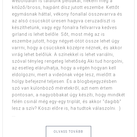
weboldalán is találunk példákat, nekem még a
kitűző/bross, hajpánt dísz jutott eszembe. Kettőt
egymásnak háttal, vékony fonallal összevarrva és
az alsó csücsköt üresen hagyva ceruzadíszt is
készíthetünk, vagy egy fonalra fellvarrva kedves
girland is lehet belőle. Sőt, most még az is
eszembe jutott, hogy négyet-ötöt össze lehet úgy
varrni, hogy a csücskeik középre néznek, és akkor
virág lehet belőlük. A színekkel is lehet variálni,
szóval tényleg rengeteg lehetőség Aki tud horgolni,
az esetleg elárulhatja, hogy a végén hogyan kell
eldolgozni, mert a videónak vége lesz, mielőtt a
hölgy befejezné teljesen. És a blogbejegyzésben
szó van különböző méretekről, azt nem értem
pontosan, a nagyobbakat úgy készíti, hogy mindkét
felén csinál még egy-egy triplát, és akkor "dagibb"
lesz a szív? Köszi előre is, ha tudtok válaszolni. :)
...
OLVASS TOVÁBB