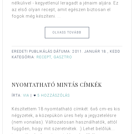
nélkülivel - kegyetlenül leragadt a jénaim aljára. Ez
az első olyan recept, amit egészen biztosan el
fogok még készíteni. ...
OLVASS TOVÁBB
EREDETI PUBLIKÁLÁS DÁTUMA:
2011. JANUÁR 18., KEDD
KATEGÓRIA:
RECEPT, GASZTRO
NYOMTATHATÓ MINTÁS CÍMKÉK
ÍRTA:
VIA
|
5 HOZZÁSZÓLÁS
Készítettem 18 nyomtatható címkét: 6x6 cm-es kis
négyzetek, a közepükön üres hely a jegyzetelésre
(nem vonalas). Változatosan használhatók, attól
függően, hogy mit szeretnétek. :) Lehet belőlük...