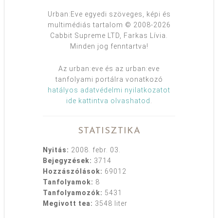
Urban:Eve egyedi szöveges, képi és
multimédiás tartalom © 2008-2026
Cabbit Supreme LTD, Farkas Lívia.
Minden jog fenntartva!
Az urban:eve és az urban:eve
tanfolyami portálra vonatkozó
hatályos adatvédelmi nyilatkozatot
ide kattintva olvashatod
.
STATISZTIKA
Nyitás:
2008. febr. 03.
Bejegyzések:
3714
Hozzászólások:
69012
Tanfolyamok:
8
Tanfolyamozók:
5431
Megivott tea:
3548 liter