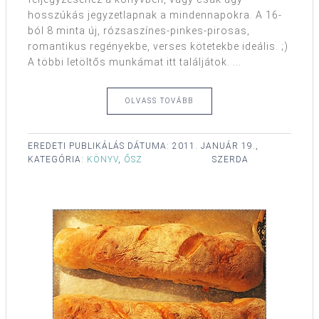
hosszúkás jegyzetlapnak a mindennapokra. A 16-
ból 8 minta új, rózsaszínes-pinkes-pirosas,
romantikus regényekbe, verses kötetekbe ideális. ;)
A többi letöltős munkámat itt találjátok. ...
OLVASS TOVÁBB
EREDETI PUBLIKÁLÁS DÁTUMA:
2011. JANUÁR 19.,
KATEGÓRIA:
KÖNYV
,
ŐSZ
SZERDA