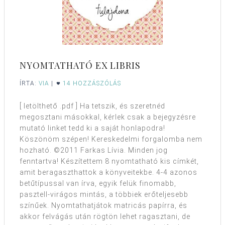
NYOMTATHATÓ EX LIBRIS
ÍRTA:
VIA
|
14 HOZZÁSZÓLÁS
[ letölthető .pdf ] Ha tetszik, és szeretnéd
megosztani másokkal, kérlek csak a bejegyzésre
mutató linket tedd ki a saját honlapodra!
Köszönöm szépen! Kereskedelmi forgalomba nem
hozható. ©2011 Farkas Lívia. Minden jog
fenntartva! Készítettem 8 nyomtatható kis címkét,
amit beragaszthattok a könyveitekbe. 4-4 azonos
betűtípussal van írva, egyik felük finomabb,
pasztell-virágos mintás, a többiek erőteljesebb
színűek. Nyomtathatjátok matricás papírra, és
akkor felvágás után rögtön lehet ragasztani, de