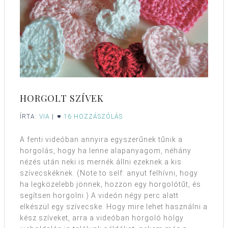
HORGOLT SZÍVEK
ÍRTA:
VIA
|
16 HOZZÁSZÓLÁS
A fenti videóban annyira egyszerűnek tűnik a
horgolás, hogy ha lenne alapanyagom, néhány
nézés után neki is mernék állni ezeknek a kis
szívecskéknek. (Note to self: anyut felhívni, hogy
ha legközelebb jönnek, hozzon egy horgolótűt, és
segítsen horgolni.) A videón négy perc alatt
elkészül egy szívecske. Hogy mire lehet használni a
kész szíveket, arra a videóban horgoló hölgy