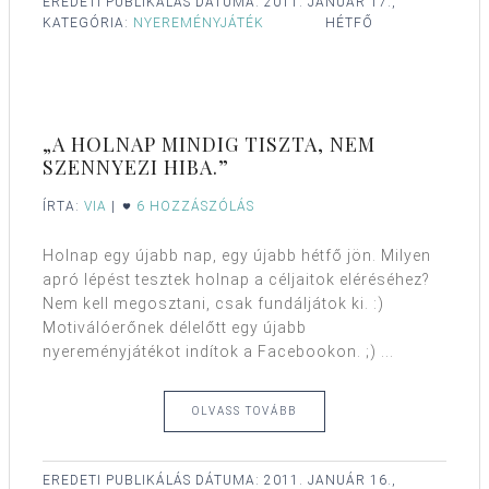
EREDETI PUBLIKÁLÁS DÁTUMA:
2011. JANUÁR 17.,
KATEGÓRIA:
NYEREMÉNYJÁTÉK
HÉTFŐ
„A HOLNAP MINDIG TISZTA, NEM
SZENNYEZI HIBA.”
ÍRTA:
VIA
|
6 HOZZÁSZÓLÁS
Holnap egy újabb nap, egy újabb hétfő jön. Milyen
apró lépést tesztek holnap a céljaitok eléréséhez?
Nem kell megosztani, csak fundáljátok ki. :)
Motiválóerőnek délelőtt egy újabb
nyereményjátékot indítok a Facebookon. ;) ...
OLVASS TOVÁBB
EREDETI PUBLIKÁLÁS DÁTUMA:
2011. JANUÁR 16.,