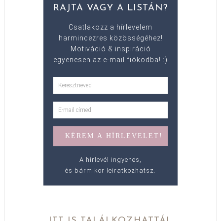
RAJTA VAGY A LISTÁN?
Csatlakozz a hírlevelem
harmincezres közösségéhez!
Motiváció & inspiráció
egyenesen az e-mail fiókodba! :)
A hírlevél ingyenes,
és bármikor leiratkozhatsz.
ITT IS TALÁLKOZHATTÁL