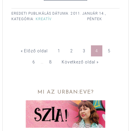
EREDETI PUBLIKÁLÁS DÁTUMA:
2011. JANUÁR 14.,
KATEGÓRIA:
KREATÍV
PÉNTEK
« Előző oldal
1
2
3
4
5
6
…
8
Következő oldal »
MI AZ URBAN:EVE?