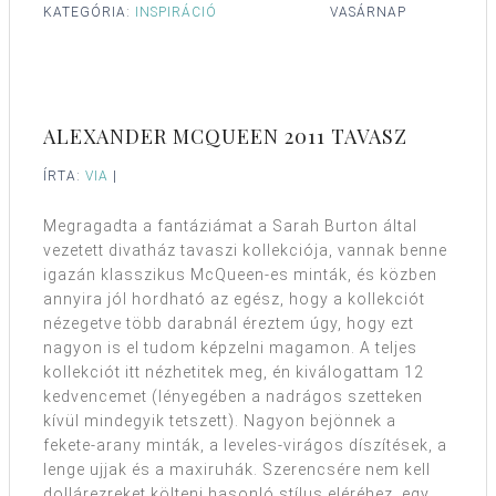
KATEGÓRIA:
INSPIRÁCIÓ
VASÁRNAP
ALEXANDER MCQUEEN 2011 TAVASZ
ÍRTA:
VIA
|
Megragadta a fantáziámat a Sarah Burton által
vezetett divatház tavaszi kollekciója, vannak benne
igazán klasszikus McQueen-es minták, és közben
annyira jól hordható az egész, hogy a kollekciót
nézegetve több darabnál éreztem úgy, hogy ezt
nagyon is el tudom képzelni magamon. A teljes
kollekciót itt nézhetitek meg, én kiválogattam 12
kedvencemet (lényegében a nadrágos szetteken
kívül mindegyik tetszett). Nagyon bejönnek a
fekete-arany minták, a leveles-virágos díszítések, a
lenge ujjak és a maxiruhák. Szerencsére nem kell
dollárezreket költeni hasonló stílus eléréhez, egy