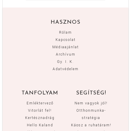
HASZNOS
Rólam
Kapcsolat
Médiaajánlat
Archívum
Gy. I. K.
Adatvédelem
TANFOLYAM
SEGÍTSÉG!
Emléktervező
Nem vagyok jól!
Vitorlát fel!
Otthonmunka-
Kertésznadrág
stratégia
Hello Kaland
Káosz a ruhatáram!