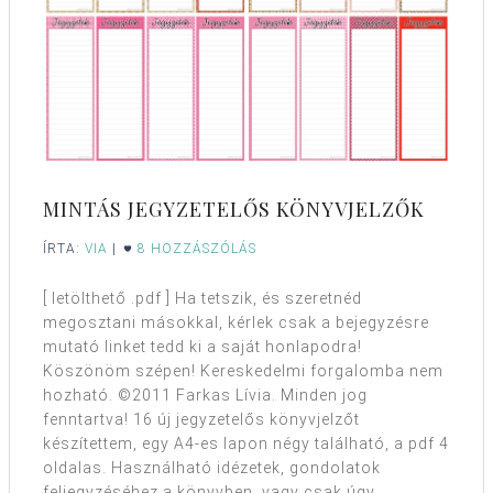
MINTÁS JEGYZETELŐS KÖNYVJELZŐK
ÍRTA:
VIA
|
8 HOZZÁSZÓLÁS
[ letölthető .pdf ] Ha tetszik, és szeretnéd
megosztani másokkal, kérlek csak a bejegyzésre
mutató linket tedd ki a saját honlapodra!
Köszönöm szépen! Kereskedelmi forgalomba nem
hozható. ©2011 Farkas Lívia. Minden jog
fenntartva! 16 új jegyzetelős könyvjelzőt
készítettem, egy A4-es lapon négy található, a pdf 4
oldalas. Használható idézetek, gondolatok
feljegyzéséhez a könyvben, vagy csak úgy