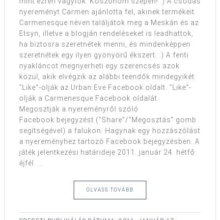
mint ezren vagytok. Köszönöm szépen! :) A csodás
nyereményt Carmen ajánlotta fel, akinek termékeit
Carmenesque néven találjátok meg a Meskán és az
Etsyn, illetve a blogján rendeléseket is leadhattok,
ha biztosra szeretnétek menni, és mindenképpen
szeretnétek egy ilyen gyönyörű ékszert. :) A fenti
nyakláncot megnyerheti egy szerencsés azok
közül, akik elvégzik az alábbi teendők mindegyikét:
"Like"-olják az Urban:Eve Facebook oldalt. "Like"-
olják a Carmenesque Facebook oldalát.
Megosztják a nyereményről szóló
Facebook bejegyzést ("Share"/"Megosztás" gomb
segítségével) a falukon. Hagynak egy hozzászólást
a nyereményhez tartozó Facebook bejegyzésben. A
játék jelentkezési határideje 2011. január 24. hétfő
éjfél. ...
OLVASS TOVÁBB