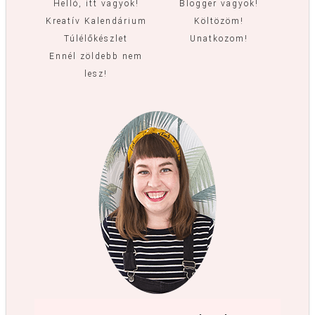
Helló, itt vagyok!
Blogger vagyok!
Kreatív Kalendárium
Költözöm!
Túlélőkészlet
Unatkozom!
Ennél zöldebb nem
lesz!