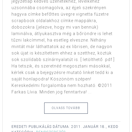
jegyzetlap kedves üzenetekhez, levélkéhez
uzsonnába csomagolva, az éjjeli szekrényen
hagyva címke befőttes üvegre vignetta füzetre
scrapbook oldalakhoz címke mappákra,
dobozokra (jelezve, hogy mi van bennük)
laminálva, átlyukasztva még a bőröndre is lehet
tűzni lakcímmel, ha esetleg elveszne. Néhány
mintát már láthattatok az ex librisen, de nagyon
sok újat is készítettem ehhez a szetthez, köztük
sok szolídabb színárnyalatút is. [ letölthető .pdf ]
Ha tetszik, és szeretnéd megosztani másokkal,
kérlek csak a bejegyzésre mutató linket tedd ki a
saját honlapodra! Köszönöm szépen!
Kereskedelmi forgalomba nem hozható. ©2011
Farkas Lívia. Minden jog fenntartva! ...
OLVASS TOVÁBB
EREDETI PUBLIKÁLÁS DÁTUMA:
2011. JANUÁR 18., KEDD