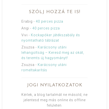
SZÓLJ HOZZÁ TE IS!
Erabig
-
40 perces pizza
Angi
-
40 perces pizza
Vivi
-
Kockapóker játékszabály és
nyomtatható táblázat
Zsuzsa
-
Karácsony utáni
lehangoltság – Keresd meg az okát,
és teremts új hagyományt!
Zsuzsa
-
Karácsony utáni
romeltakarítás
JOGI NYILATKOZATOK
Kérlek, a blog tartalmát ne másold, ne
jelentesd meg más online és offline
felületen.