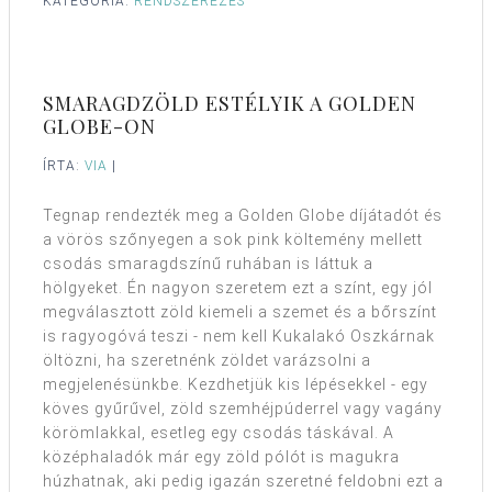
KATEGÓRIA:
RENDSZEREZÉS
SMARAGDZÖLD ESTÉLYIK A GOLDEN
GLOBE-ON
ÍRTA:
VIA
|
Tegnap rendezték meg a Golden Globe díjátadót és
a vörös szőnyegen a sok pink költemény mellett
csodás smaragdszínű ruhában is láttuk a
hölgyeket. Én nagyon szeretem ezt a színt, egy jól
megválasztott zöld kiemeli a szemet és a bőrszínt
is ragyogóvá teszi - nem kell Kukalakó Oszkárnak
öltözni, ha szeretnénk zöldet varázsolni a
megjelenésünkbe. Kezdhetjük kis lépésekkel - egy
köves gyűrűvel, zöld szemhéjpúderrel vagy vagány
körömlakkal, esetleg egy csodás táskával. A
középhaladók már egy zöld pólót is magukra
húzhatnak, aki pedig igazán szeretné feldobni ezt a