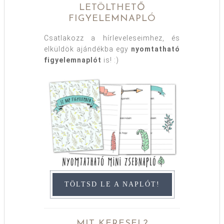
LETÖLTHETŐ
FIGYELEMNAPLÓ
Csatlakozz a hírleveleseimhez, és
elküldök ajándékba egy
nyomtatható
figyelemnaplót
is! :)
TÖLTSD LE A NAPLÓT!
MIT KERESEL?