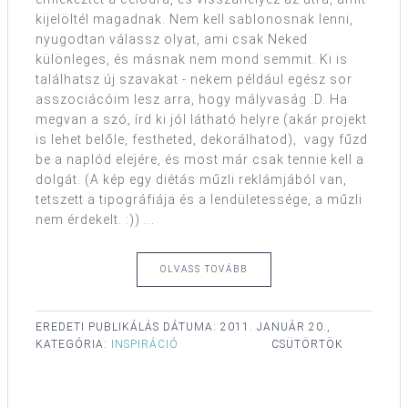
kijelöltél magadnak. Nem kell sablonosnak lenni,
nyugodtan válassz olyat, ami csak Neked
különleges, és másnak nem mond semmit. Ki is
találhatsz új szavakat - nekem például egész sor
asszociácóim lesz arra, hogy mályvaság :D. Ha
megvan a szó, írd ki jól látható helyre (akár projekt
is lehet belőle, festheted, dekorálhatod), vagy fűzd
be a naplód elejére, és most már csak tennie kell a
dolgát. (A kép egy diétás műzli reklámjából van,
tetszett a tipográfiája és a lendületessége, a műzli
nem érdekelt. :)) ...
OLVASS TOVÁBB
EREDETI PUBLIKÁLÁS DÁTUMA:
2011. JANUÁR 20.,
KATEGÓRIA:
INSPIRÁCIÓ
CSÜTÖRTÖK