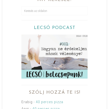
LECSÓ PODCAST
SZÓLJ HOZZÁ TE IS!
Erabig
-
40 perces pizza
Angi
-
40 perces pizza