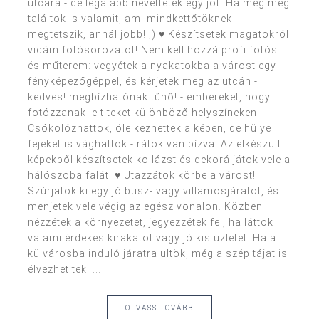
utcára - de legalább nevettetek egy jót. Ha meg még
találtok is valamit, ami mindkettőtöknek
megtetszik, annál jobb! ;) ♥ Készítsetek magatokról
vidám fotósorozatot! Nem kell hozzá profi fotós
és műterem: vegyétek a nyakatokba a várost egy
fényképezőgéppel, és kérjetek meg az utcán -
kedves! megbízhatónak tűnő! - embereket, hogy
fotózzanak le titeket különböző helyszíneken.
Csókolózhattok, ölelkezhettek a képen, de hülye
fejeket is vághattok - rátok van bízva! Az elkészült
képekből készítsetek kollázst és dekoráljátok vele a
hálószoba falát. ♥ Utazzátok körbe a várost!
Szúrjatok ki egy jó busz- vagy villamosjáratot, és
menjetek vele végig az egész vonalon. Közben
nézzétek a környezetet, jegyezzétek fel, ha láttok
valami érdekes kirakatot vagy jó kis üzletet. Ha a
külvárosba induló járatra ültök, még a szép tájat is
élvezhetitek. ...
OLVASS TOVÁBB