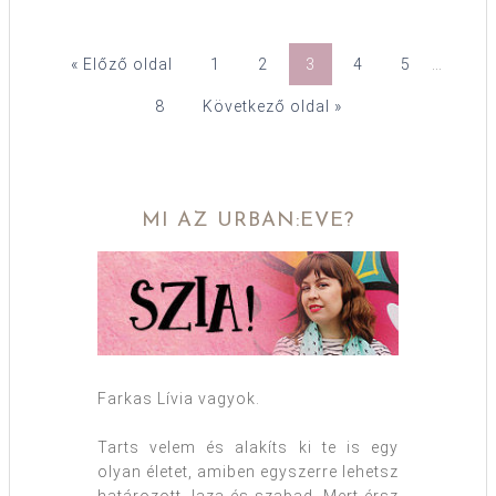
« Előző oldal
1
2
3
4
5
…
8
Következő oldal »
MI AZ URBAN:EVE?
Farkas Lívia vagyok.
Tarts velem és alakíts ki te is egy
olyan életet, amiben egyszerre lehetsz
határozott, laza és szabad. Mert érsz