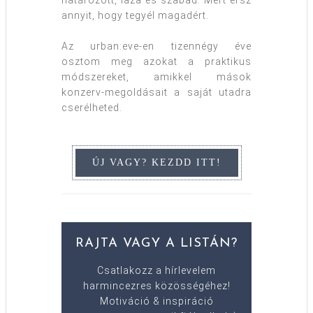
annyit, hogy tegyél magadért.
Az urban:eve-en tizennégy éve
osztom meg azokat a praktikus
módszereket, amikkel mások
konzerv-megoldásait a saját utadra
cserélheted.
RAJTA VAGY A LISTÁN?
Csatlakozz a hírlevelem
harmincezres közösségéhez!
Motiváció & inspiráció