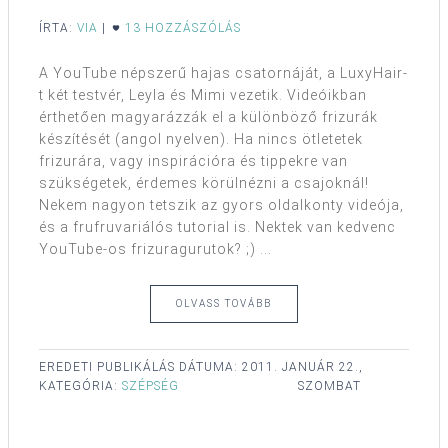
ÍRTA:
VIA
|
13 HOZZÁSZÓLÁS
A YouTube népszerű hajas csatornáját, a LuxyHair-
t két testvér, Leyla és Mimi vezetik. Videóikban
érthetően magyarázzák el a különböző frizurák
készítését (angol nyelven). Ha nincs ötletetek
frizurára, vagy inspirációra és tippekre van
szükségetek, érdemes körülnézni a csajoknál!
Nekem nagyon tetszik az gyors oldalkonty videója,
és a frufruvariálós tutorial is. Nektek van kedvenc
YouTube-os frizuragurutok? ;) ...
OLVASS TOVÁBB
EREDETI PUBLIKÁLÁS DÁTUMA:
2011. JANUÁR 22.,
KATEGÓRIA:
SZÉPSÉG
SZOMBAT