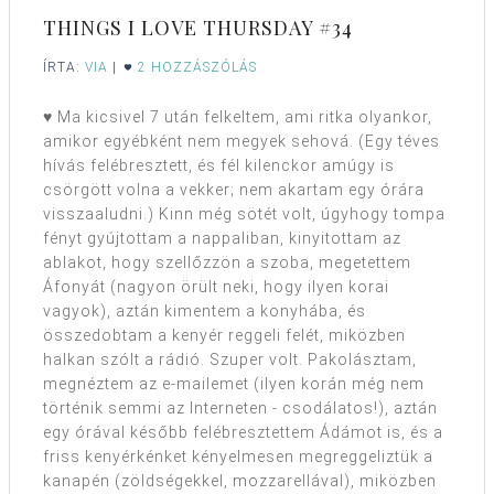
THINGS I LOVE THURSDAY #34
ÍRTA:
VIA
|
2 HOZZÁSZÓLÁS
♥ Ma kicsivel 7 után felkeltem, ami ritka olyankor,
amikor egyébként nem megyek sehová. (Egy téves
hívás felébresztett, és fél kilenckor amúgy is
csörgött volna a vekker; nem akartam egy órára
visszaaludni.) Kinn még sötét volt, úgyhogy tompa
fényt gyújtottam a nappaliban, kinyitottam az
ablakot, hogy szellőzzön a szoba, megetettem
Áfonyát (nagyon örült neki, hogy ilyen korai
vagyok), aztán kimentem a konyhába, és
összedobtam a kenyér reggeli felét, miközben
halkan szólt a rádió. Szuper volt. Pakolásztam,
megnéztem az e-mailemet (ilyen korán még nem
történik semmi az Interneten - csodálatos!), aztán
egy órával később felébresztettem Ádámot is, és a
friss kenyérkénket kényelmesen megreggeliztük a
kanapén (zöldségekkel, mozzarellával), miközben