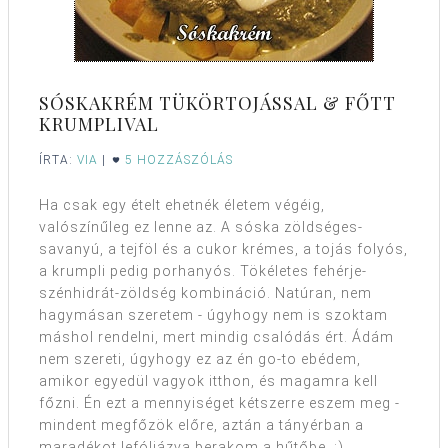
SÓSKAKRÉM TÜKÖRTOJÁSSAL & FŐTT
KRUMPLIVAL
ÍRTA:
VIA
|
5 HOZZÁSZÓLÁS
Ha csak egy ételt ehetnék életem végéig,
valószínűleg ez lenne az. A sóska zöldséges-
savanyú, a tejföl és a cukor krémes, a tojás folyós,
a krumpli pedig porhanyós. Tökéletes fehérje-
szénhidrát-zöldség kombináció. Natúran, nem
hagymásan szeretem - úgyhogy nem is szoktam
máshol rendelni, mert mindig csalódás ért. Ádám
nem szereti, úgyhogy ez az én go-to ebédem,
amikor egyedül vagyok itthon, és magamra kell
főzni. Én ezt a mennyiséget kétszerre eszem meg -
mindent megfőzök előre, aztán a tányérban a
maradékot lefóliázva berakom a hűtőbe. :)