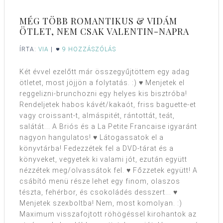
MÉG TÖBB ROMANTIKUS & VIDÁM
ÖTLET, NEM CSAK VALENTIN-NAPRA
ÍRTA:
VIA
|
9 HOZZÁSZÓLÁS
Két évvel ezelőtt már összegyűjtöttem egy adag
ötletet, most jöjjön a folytatás. :) ♥ Menjetek el
reggelizni-brunchozni egy helyes kis bisztróba!
Rendeljetek habos kávét/kakaót, friss baguette-et
vagy croissant-t, almáspitét, rántottát, teát,
salátát... A Briós és a La Petite Francaise igyaránt
nagyon hangulatos! ♥ Látogassatok el a
könyvtárba! Fedezzétek fel a DVD-tárat és a
könyveket, vegyetek ki valami jót, ezután együtt
nézzétek meg/olvassátok fel. ♥ Főzzetek együtt! A
csábító menü része lehet egy finom, olaszos
tészta, fehérbor, és csokoládés desszert... ♥
Menjetek szexboltba! Nem, most komolyan. :)
Maximum visszafojtott röhögéssel kirohantok az