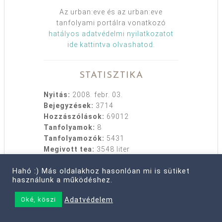
Az urban:eve és az urban:eve
tanfolyami portálra vonatkozó
hatályos adatvédelmi nyilatkozatot
ide kattintva olvashatod
.
STATISZTIKA
Nyitás:
2008. febr. 03.
Bejegyzések:
3714
Hozzászólások:
69012
Tanfolyamok:
8
Tanfolyamozók:
5431
Megivott tea:
3548 liter
Hahó :) Más oldalakhoz hasonlóan mi is sütiket
használunk a működéshez.
Adatvédelem
Oké, köszi
HASZNOS
Rólam