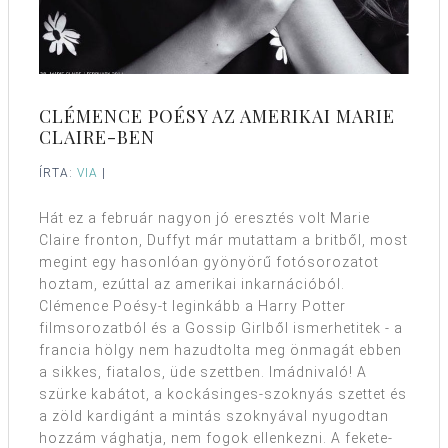
CLÉMENCE POÉSY AZ AMERIKAI MARIE
CLAIRE-BEN
ÍRTA:
VIA
|
Hát ez a február nagyon jó eresztés volt Marie
Claire fronton, Duffyt már mutattam a britből, most
megint egy hasonlóan gyönyörű fotósorozatot
hoztam, ezúttal az amerikai inkarnációból.
Clémence Poésy-t leginkább a Harry Potter
filmsorozatból és a Gossip Girlből ismerhetitek - a
francia hölgy nem hazudtolta meg önmagát ebben
a sikkes, fiatalos, üde szettben. Imádnivaló! A
szürke kabátot, a kockásinges-szoknyás szettet és
a zöld kardigánt a mintás szoknyával nyugodtan
hozzám vághatja, nem fogok ellenkezni. A fekete-