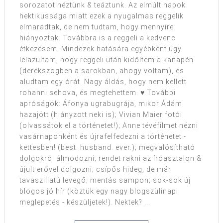
sorozatot néztünk & teáztunk. Az elmúlt napok
hektikussága miatt ezek a nyugalmas reggelik
elmaradtak, de nem tudtam, hogy mennyire
hiányoztak. Továbbra is a reggeli a kedvenc
étkezésem. Mindezek hatására egyébként úgy
lelazultam, hogy reggeli után kidőltem a kanapén
(derékszögben a sarokban, ahogy voltam), és
aludtam egy órát. Nagy áldás, hogy nem kellett
rohanni sehova, és megtehettem. ♥ További
apróságok: Áfonya ugrabugrája, mikor Ádám
hazajött (hiányzott neki is); Vivian Maier fotói
(olvassátok el a történetet!); Anne tévéfilmet nézni
vasárnaponként és újrafelfedezni a történetet -
kettesben! (best. husband. ever.); megvalósítható
dolgokról álmodozni; rendet rakni az íróasztalon &
újult erővel dolgozni; csípős hideg, de már
tavaszillatú levegő; mentás sampon; sok-sok új
blogos jó hír (köztük egy nagy blogszülinapi
meglepetés - készüljetek!). Nektek? ...