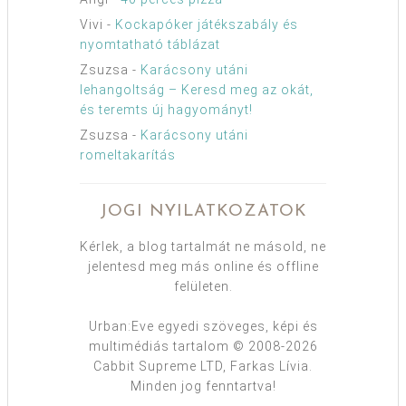
Vivi
-
Kockapóker játékszabály és
nyomtatható táblázat
Zsuzsa
-
Karácsony utáni
lehangoltság – Keresd meg az okát,
és teremts új hagyományt!
Zsuzsa
-
Karácsony utáni
romeltakarítás
JOGI NYILATKOZATOK
Kérlek, a blog tartalmát ne másold, ne
jelentesd meg más online és offline
felületen.
Urban:Eve egyedi szöveges, képi és
multimédiás tartalom © 2008-2026
Cabbit Supreme LTD, Farkas Lívia.
Minden jog fenntartva!