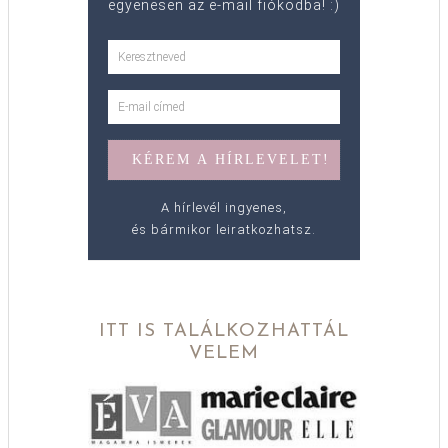
egyenesen az e-mail fiókodba! :)
A hírlevél ingyenes,
és bármikor leiratkozhatsz.
ITT IS TALÁLKOZHATTÁL
VELEM