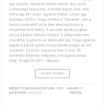
egy súlyzót, tenyérrel befele nézzen. Állj csípő
szélességű terpeszbe, a térded legyen laza, dőlj
előre úgy 45°-osan, egyenes háttal. (Jillan úgy
mondja a DVD-n, hogy mintha a "farkadat", ami a
farokcsontodből nő ki bele akarnád bökni a
mögötted levő falba). A karodat derékszögben
tartsd a képen látható módon. A felkarodat nem
mozdítva nyújtsd ki az alkarodat úgy, hogy egyenes
legyen a karod, aztán vissza derékszögbe, és ezt
ismételd. 1,5 kilós súlyzóval heti 3-szor 30
ismétlést érdemes beépíteni a mozgásrutinba.
(Kép: Shape US 2011. február) ...
OLVASS TOVÁBB
EREDETI PUBLIKÁLÁS DÁTUMA:
2011. JANUÁR 21.,
KATEGÓRIA:
MOZGÁS
PÉNTEK