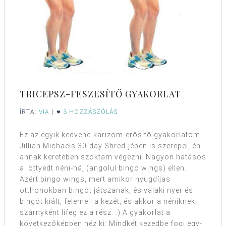
TRICEPSZ-FESZESÍTŐ GYAKORLAT
ÍRTA:
VIA
|
3 HOZZÁSZÓLÁS
Ez az egyik kedvenc karizom-erősítő gyakorlatom,
Jillian Michaels 30-day Shred-jében is szerepel, én
annak keretében szoktam végezni. Nagyon hatásos
a löttyedt néni-háj (angolul bingo wings) ellen.
Azért bingo wings, mert amikor nyugdíjas
otthonokban bingót játszanak, és valaki nyer és
bingót kiált, felemeli a kezét, és akkor a néniknek
szárnyként lifeg ez a rész. :) A gyakorlat a
következőképpen néz ki: Mindkét kezedbe fogj egy-