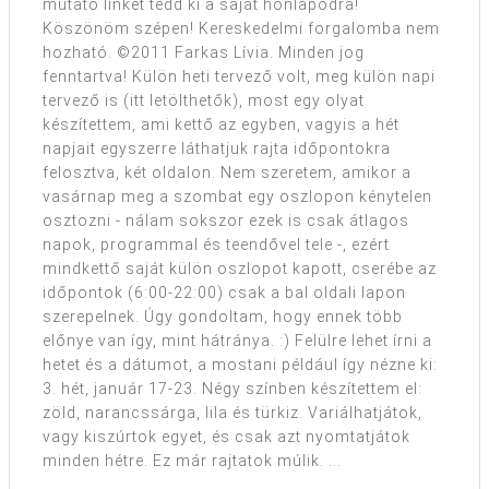
mutató linket tedd ki a saját honlapodra!
Köszönöm szépen! Kereskedelmi forgalomba nem
hozható. ©2011 Farkas Lívia. Minden jog
fenntartva! Külön heti tervező volt, meg külön napi
tervező is (itt letölthetők), most egy olyat
készítettem, ami kettő az egyben, vagyis a hét
napjait egyszerre láthatjuk rajta időpontokra
felosztva, két oldalon. Nem szeretem, amikor a
vasárnap meg a szombat egy oszlopon kénytelen
osztozni - nálam sokszor ezek is csak átlagos
napok, programmal és teendővel tele -, ezért
mindkettő saját külön oszlopot kapott, cserébe az
időpontok (6:00-22:00) csak a bal oldali lapon
szerepelnek. Úgy gondoltam, hogy ennek több
előnye van így, mint hátránya. :) Felülre lehet írni a
hetet és a dátumot, a mostani például így nézne ki:
3. hét, január 17-23. Négy színben készítettem el:
zöld, narancssárga, lila és türkiz. Variálhatjátok,
vagy kiszúrtok egyet, és csak azt nyomtatjátok
minden hétre. Ez már rajtatok múlik. ...