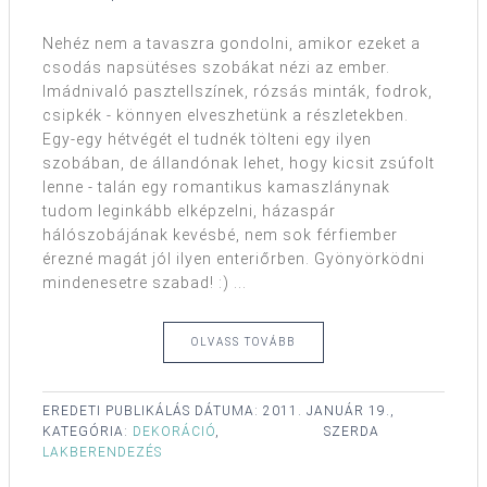
Nehéz nem a tavaszra gondolni, amikor ezeket a
csodás napsütéses szobákat nézi az ember.
Imádnivaló pasztellszínek, rózsás minták, fodrok,
csipkék - könnyen elveszhetünk a részletekben.
Egy-egy hétvégét el tudnék tölteni egy ilyen
szobában, de állandónak lehet, hogy kicsit zsúfolt
lenne - talán egy romantikus kamaszlánynak
tudom leginkább elképzelni, házaspár
hálószobájának kevésbé, nem sok férfiember
érezné magát jól ilyen enteriőrben. Gyönyörködni
mindenesetre szabad! :) ...
OLVASS TOVÁBB
EREDETI PUBLIKÁLÁS DÁTUMA:
2011. JANUÁR 19.,
KATEGÓRIA:
DEKORÁCIÓ
,
SZERDA
LAKBERENDEZÉS