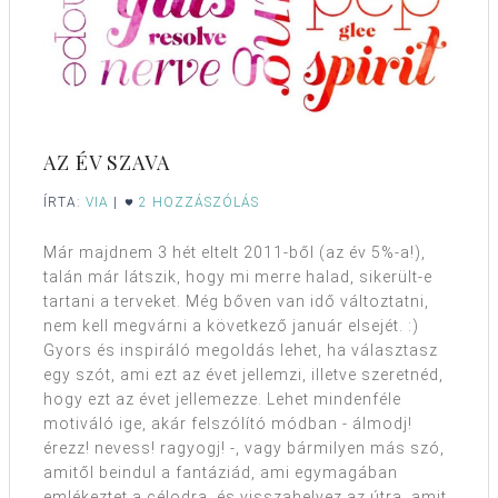
AZ ÉV SZAVA
ÍRTA:
VIA
|
2 HOZZÁSZÓLÁS
Már majdnem 3 hét eltelt 2011-ből (az év 5%-a!),
talán már látszik, hogy mi merre halad, sikerült-e
tartani a terveket. Még bőven van idő változtatni,
nem kell megvárni a következő január elsejét. :)
Gyors és inspiráló megoldás lehet, ha választasz
egy szót, ami ezt az évet jellemzi, illetve szeretnéd,
hogy ezt az évet jellemezze. Lehet mindenféle
motiváló ige, akár felszólító módban - álmodj!
érezz! nevess! ragyogj! -, vagy bármilyen más szó,
amitől beindul a fantáziád, ami egymagában
emlékeztet a célodra, és visszahelyez az útra, amit