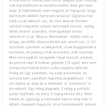
A sok-sok jó review után (Andi, Magdi) után muszáj
volt kipróbálnom az essence better than gel nails
alap- & fedőlakkját, mert nagyon jól hangzott, hogy
bármilyen lakkból tartósat varázsol. Ugyanis már
több tucat lakkom van, és nem akarok minden
színből megvenni valami tartósabb verziót - pedig
lehet olvasni zseniális, önmagukban tartós
lakkokról is (pl. Moyra, Manhattan - előbbi nem is
drága, de előbb elhasználnám azt, amim van :)). Én
azonban szeretem a lakkjaimat, csak buggyantak a
körmeim, és pattog róluk le minden, már másnap.
Mert mosogatok, teregetek, hajat mosok, sikálok,
és persze napi 8 órában gépelek (10 ujjal), ami nem
tömpe körmöknél külön sokk szegény lakknak.
Pedig én úgy szeretem, ha szép a körmöm, és
annyira nem szeretem naponta újralakkozni...! Itt
jön képbe az alap és a fedőlakk. A "szendvics" a
következő: Egy réteg alaplakk, 2 réteg a színből,
aztán fedőlakk, és kész, 5 napig tartós lesz. Nem
hittem el, úgyhogy a harmadik napon még neki is
álltam meggyet magozni, és a hüvelykujjam, amivel