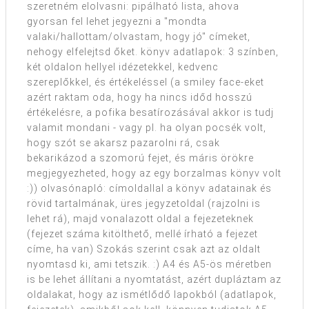
szeretném elolvasni: pipálható lista, ahova
gyorsan fel lehet jegyezni a "mondta
valaki/hallottam/olvastam, hogy jó" címeket,
nehogy elfelejtsd őket. könyv adatlapok: 3 színben,
két oldalon hellyel idézetekkel, kedvenc
szereplőkkel, és értékeléssel (a smiley face-eket
azért raktam oda, hogy ha nincs időd hosszú
értékelésre, a pofika besatírozásával akkor is tudj
valamit mondani - vagy pl. ha olyan pocsék volt,
hogy szót se akarsz pazarolni rá, csak
bekarikázod a szomorú fejet, és máris örökre
megjegyezheted, hogy az egy borzalmas könyv volt
:)) olvasónapló: címoldallal a könyv adatainak és
rövid tartalmának, üres jegyzetoldal (rajzolni is
lehet rá), majd vonalazott oldal a fejezeteknek
(fejezet száma kitölthető, mellé írható a fejezet
címe, ha van) Szokás szerint csak azt az oldalt
nyomtasd ki, ami tetszik. :) A4 és A5-ös méretben
is be lehet állítani a nyomtatást, azért dupláztam az
oldalakat, hogy az ismétlődő lapokból (adatlapok,