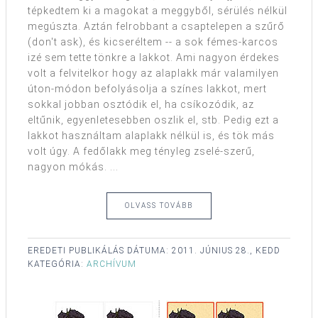
tépkedtem ki a magokat a meggyből, sérülés nélkül
megúszta. Aztán felrobbant a csaptelepen a szűrő
(don't ask), és kicseréltem -- a sok fémes-karcos
izé sem tette tönkre a lakkot. Ami nagyon érdekes
volt a felvitelkor hogy az alaplakk már valamilyen
úton-módon befolyásolja a színes lakkot, mert
sokkal jobban osztódik el, ha csíkozódik, az
eltűnik, egyenletesebben oszlik el, stb. Pedig ezt a
lakkot használtam alaplakk nélkül is, és tök más
volt úgy. A fedőlakk meg tényleg zselé-szerű,
nagyon mókás. ...
OLVASS TOVÁBB
EREDETI PUBLIKÁLÁS DÁTUMA:
2011. JÚNIUS 28., KEDD
KATEGÓRIA:
ARCHÍVUM