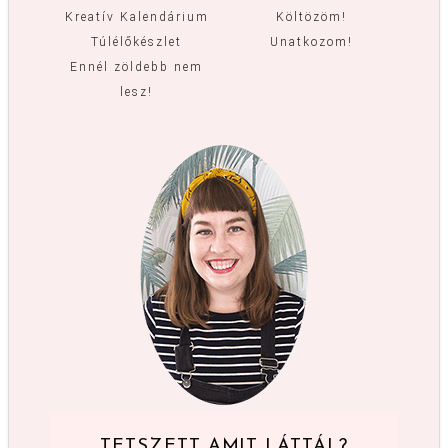
Kreatív Kalendárium
Költözöm!
Túlélőkészlet
Unatkozom!
Ennél zöldebb nem
lesz!
TETSZETT AMIT LÁTTÁL?