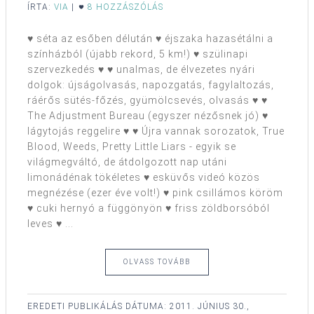
ÍRTA:
VIA
|
8 HOZZÁSZÓLÁS
♥ séta az esőben délután ♥ éjszaka hazasétálni a
színházból (újabb rekord, 5 km!) ♥ szülinapi
szervezkedés ♥ ♥ unalmas, de élvezetes nyári
dolgok: újságolvasás, napozgatás, fagylaltozás,
ráérős sütés-főzés, gyümölcsevés, olvasás ♥ ♥
The Adjustment Bureau (egyszer nézősnek jó) ♥
lágytojás reggelire ♥ ♥ Újra vannak sorozatok, True
Blood, Weeds, Pretty Little Liars - egyik se
világmegváltó, de átdolgozott nap utáni
limonádénak tökéletes ♥ esküvős videó közös
megnézése (ezer éve volt!) ♥ pink csillámos köröm
♥ cuki hernyó a függönyön ♥ friss zöldborsóból
leves ♥ ...
OLVASS TOVÁBB
EREDETI PUBLIKÁLÁS DÁTUMA:
2011. JÚNIUS 30.,