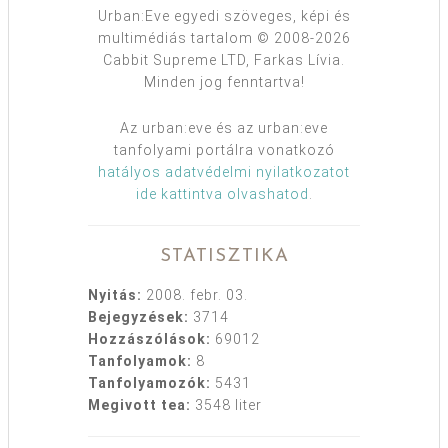
Urban:Eve egyedi szöveges, képi és
multimédiás tartalom © 2008-2026
Cabbit Supreme LTD, Farkas Lívia.
Minden jog fenntartva!
Az urban:eve és az urban:eve
tanfolyami portálra vonatkozó
hatályos adatvédelmi nyilatkozatot
ide kattintva olvashatod
.
STATISZTIKA
Nyitás:
2008. febr. 03.
Bejegyzések:
3714
Hozzászólások:
69012
Tanfolyamok:
8
Tanfolyamozók:
5431
Megivott tea:
3548 liter