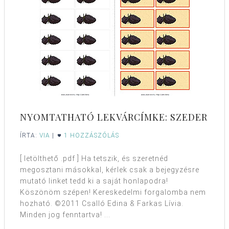
NYOMTATHATÓ LEKVÁRCÍMKE: SZEDER
ÍRTA:
VIA
|
1 HOZZÁSZÓLÁS
[ letölthető .pdf ] Ha tetszik, és szeretnéd
megosztani másokkal, kérlek csak a bejegyzésre
mutató linket tedd ki a saját honlapodra!
Köszönöm szépen! Kereskedelmi forgalomba nem
hozható. ©2011 Csalló Edina & Farkas Lívia.
Minden jog fenntartva! ...