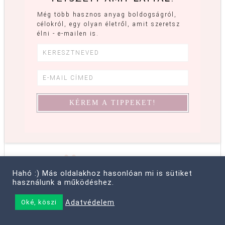
Még több hasznos anyag boldogságról,
célokról, egy olyan életről, amit szeretsz
élni - e-mailen is.
KÖVETSZ
MÁR?
Hahó :) Más oldalakhoz hasonlóan mi is sütiket
használunk a működéshez.
ITT IS MEGTALÁLSZ:
Adatvédelem
Oké, köszi