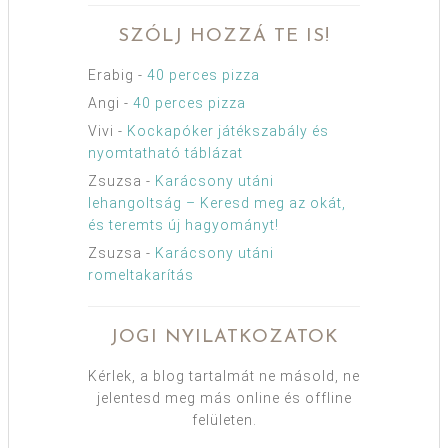
SZÓLJ HOZZÁ TE IS!
Erabig
-
40 perces pizza
Angi
-
40 perces pizza
Vivi
-
Kockapóker játékszabály és
nyomtatható táblázat
Zsuzsa
-
Karácsony utáni
lehangoltság – Keresd meg az okát,
és teremts új hagyományt!
Zsuzsa
-
Karácsony utáni
romeltakarítás
JOGI NYILATKOZATOK
Kérlek, a blog tartalmát ne másold, ne
jelentesd meg más online és offline
felületen.