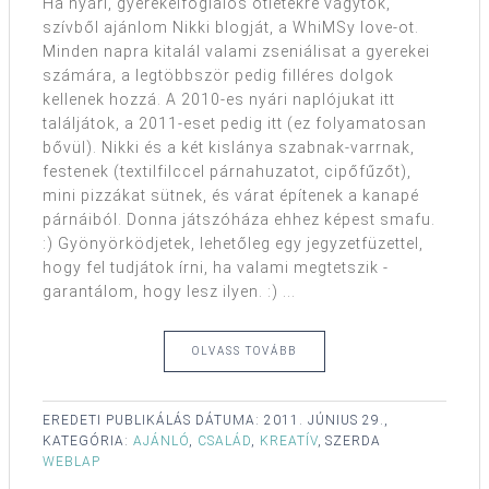
Ha nyári, gyerekelfoglalós ötletekre vágytok,
szívből ajánlom Nikki blogját, a WhiMSy love-ot.
Minden napra kitalál valami zseniálisat a gyerekei
számára, a legtöbbször pedig filléres dolgok
kellenek hozzá. A 2010-es nyári naplójukat itt
találjátok, a 2011-eset pedig itt (ez folyamatosan
bővül). Nikki és a két kislánya szabnak-varrnak,
festenek (textilfilccel párnahuzatot, cipőfűzőt),
mini pizzákat sütnek, és várat építenek a kanapé
párnáiból. Donna játszóháza ehhez képest smafu.
:) Gyönyörködjetek, lehetőleg egy jegyzetfüzettel,
hogy fel tudjátok írni, ha valami megtetszik -
garantálom, hogy lesz ilyen. :) ...
OLVASS TOVÁBB
EREDETI PUBLIKÁLÁS DÁTUMA:
2011. JÚNIUS 29.,
KATEGÓRIA:
AJÁNLÓ
,
CSALÁD
,
KREATÍV
,
SZERDA
WEBLAP