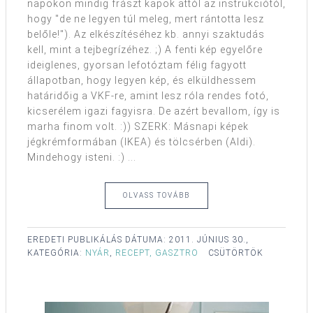
napokon mindig frászt kapok attól az instrukciótól,
hogy "de ne legyen túl meleg, mert rántotta lesz
belőle!"). Az elkészítéséhez kb. annyi szaktudás
kell, mint a tejbegrízéhez. ;) A fenti kép egyelőre
ideiglenes, gyorsan lefotóztam félig fagyott
állapotban, hogy legyen kép, és elküldhessem
határidőig a VKF-re, amint lesz róla rendes fotó,
kicserélem igazi fagyisra. De azért bevallom, így is
marha finom volt. :)) SZERK: Másnapi képek
jégkrémformában (IKEA) és tölcsérben (Aldi).
Mindehogy isteni. :) ...
OLVASS TOVÁBB
EREDETI PUBLIKÁLÁS DÁTUMA:
2011. JÚNIUS 30.,
KATEGÓRIA:
NYÁR
,
RECEPT, GASZTRO
CSÜTÖRTÖK