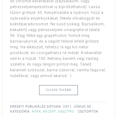
és citromlé keverékével (bazsalikom- vagy
petrezselyempesztóval is kipróbálhatod). Lassú
tűzön grillezd. 65. Kenyérsaláta a nyárson: húzz a
nyársadra enyérkockákat, fekete olívabogyót és
koktélparadicsomot. Ne süsd sokáig. Bazsalikom,
kakukkfű vagy petrezselyem vinaigratte-el tálald.
96. Vágj félbe egy grapefruitot, hintsd meg
barnacukorral, és a vágott felével lefelé grillezd
meg. Ha elkészült, tehetsz rá egy kis natúr
pisztáciát, és csorgathatsz rá mézet. Kiskanállal
edd ki a húsát. 100. Néhány banánt vágj vastag
szeletre, és nagy lángon pirítsd meg. Tálald
karamell szósszal, barna cukorral, vanília fagyival,
nutellával, vagy amivel akarod. :) ...
OLVASS TOVÁBB
EREDETI PUBLIKÁLÁS DÁTUMA:
2011. JÚNIUS 30.,
KATEGÓRIA:
NYÁR
,
RECEPT, GASZTRO
CSÜTÖRTÖK