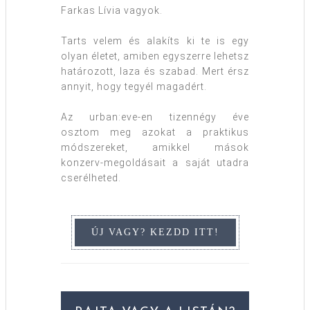
Farkas Lívia vagyok.
Tarts velem és alakíts ki te is egy
olyan életet, amiben egyszerre lehetsz
határozott, laza és szabad. Mert érsz
annyit, hogy tegyél magadért.
Az urban:eve-en tizennégy éve
osztom meg azokat a praktikus
módszereket, amikkel mások
konzerv-megoldásait a saját utadra
cserélheted.