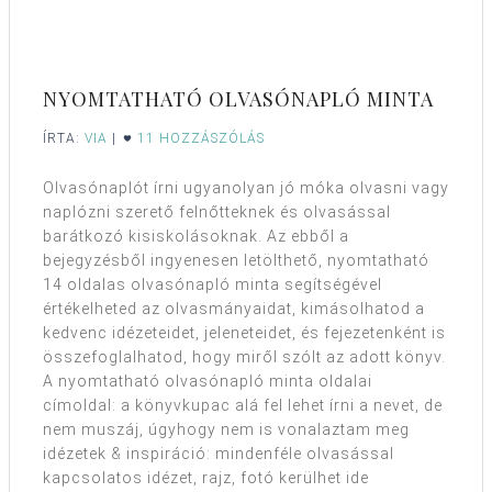
NYOMTATHATÓ OLVASÓNAPLÓ MINTA
ÍRTA:
VIA
|
11 HOZZÁSZÓLÁS
Olvasónaplót írni ugyanolyan jó móka olvasni vagy
naplózni szerető felnőtteknek és olvasással
barátkozó kisiskolásoknak. Az ebből a
bejegyzésből ingyenesen letölthető, nyomtatható
14 oldalas olvasónapló minta segítségével
értékelheted az olvasmányaidat, kimásolhatod a
kedvenc idézeteidet, jeleneteidet, és fejezetenként is
összefoglalhatod, hogy miről szólt az adott könyv.
A nyomtatható olvasónapló minta oldalai
címoldal: a könyvkupac alá fel lehet írni a nevet, de
nem muszáj, úgyhogy nem is vonalaztam meg
idézetek & inspiráció: mindenféle olvasással
kapcsolatos idézet, rajz, fotó kerülhet ide