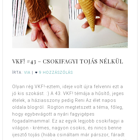
VKF! #43 – CSOKIFAGYI TOJÁS NÉLKÜL
ÍRTA:
VIA
|
9 HOZZÁSZÓLÁS
Olyan rég VKF!-eztem, ideje volt újra felvenni ezt a
jó kis szokást. :) A 43. VKF! témája a hűsítő, jeges
ételek, a háziasszony pedig Reni Az élet napos
oldala blogról. Rögtön megtetszett a téma, főleg,
hogy egybevágott a nyári fagyigépes
fogadalmammal. Ez az egyik legjobb csokifagyi a
világon - krémes, nagyon csokis, és nincs benne
ijesztő tojás (hiába csináltam már párszor, fáradt