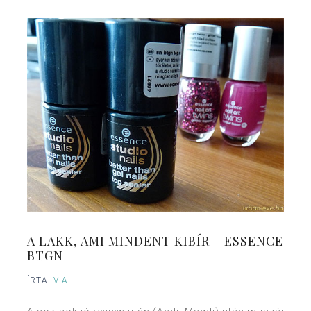
A LAKK, AMI MINDENT KIBÍR – ESSENCE
BTGN
ÍRTA:
VIA
|