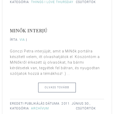
KATEGÓRIA:
THINGS I LOVE THURSDAY
CSÜTÖRTÖK
MINŐK INTERJÚ
ÍRTA:
VIA
|
Gönczi Petra interjúját, amit a MiNők portálra
készített velem, itt olvashatjátok el. Köszöntöm a
MiNőkről érkezett új olvasókat, ha bármi
kérdésetek van, tegyétek fel bátran, és nyugodtan
szóljatok hozzá a témákhoz! :) ...
OLVASS TOVÁBB
EREDETI PUBLIKÁLÁS DÁTUMA:
2011. JÚNIUS 30.,
KATEGÓRIA:
ARCHÍVUM
CSÜTÖRTÖK