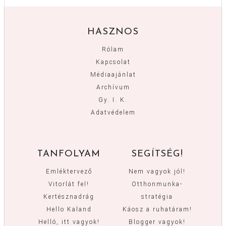
HASZNOS
Rólam
Kapcsolat
Médiaajánlat
Archívum
Gy. I. K.
Adatvédelem
TANFOLYAM
SEGÍTSÉG!
Emléktervező
Nem vagyok jól!
Vitorlát fel!
Otthonmunka-
Kertésznadrág
stratégia
Hello Kaland
Káosz a ruhatáram!
Helló, itt vagyok!
Blogger vagyok!