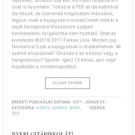
fejezetek), amikből sok kell, könnyen tudjatok A5-
öset is nyomtatni. Töltsd le a PDF-et ide kattintva!
Ha tetszik, és szeretnéd megosztani másokkal,
légyszi csak a bejegyzésre mutató linket tedd ki a
saját honlapodra! Köszönöm szépen!
Kereskedelmi forgalomba nem hozható. Ötlet és
kivitelezés ©2010-2011 Farkas Lívia. Minden jog
fenntartva! Ezek a bejegyzések is érdekelhetnek: Mi
számít olvasásnak? Olvasás-e az e-könyv vagy a
hangoskönyv? Spoiler: igen) 13 könyv, ami segít
kiszakadni a mindennapokból ...
OLVASS TOVÁBB
EREDETI PUBLIKÁLÁS DÁTUMA:
2011. JÚNIUS 29.,
KATEGÓRIA:
KÖNYV
,
MUNKA
,
NYÁR
,
SZERDA
ŐSZ
NYERJ GITÁRISKOLÁT!