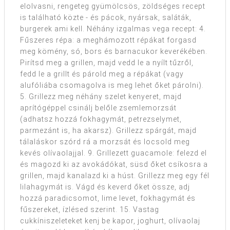
elolvasni, rengeteg gyümölcsös, zöldséges recept
is található közte - és pácok, nyársak, saláták,
burgerek ami kell. Néhány izgalmas vega recept: 4.
Fűszeres répa: a meghámozott répákat forgasd
meg kömény, só, bors és barnacukor keverékében.
Pirítsd meg a grillen, majd vedd le a nyílt tűzről,
fedd le a grillt és párold meg a répákat (vagy
alufóliába csomagolva is meg lehet őket párolni).
5. Grillezz meg néhány szelet kenyeret, majd
aprítógéppel csinálj belőle zsemlemorzsát
(adhatsz hozzá fokhagymát, petrezselymet,
parmezánt is, ha akarsz). Grillezz spárgát, majd
tálaláskor szórd rá a morzsát és locsold meg
kevés olívaolajjal. 9. Grillezett guacamole: felezd el
és magozd ki az avokádókat, süsd őket csíkosra a
grillen, majd kanalazd ki a húst. Grillezz meg egy fél
lilahagymát is. Vágd és keverd őket össze, adj
hozzá paradicsomot, lime levet, fokhagymát és
fűszereket, ízlésed szerint. 15. Vastag
cukkíniszeleteket kenj be kapor, joghurt, olívaolaj