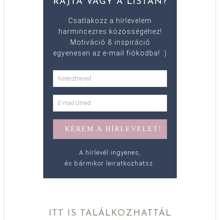
RAJTA VAGY A LISTÁN?
Csatlakozz a hírlevelem
harmincezres közösségéhez!
Motiváció & inspiráció
egyenesen az e-mail fiókodba! :)
A hírlevél ingyenes,
és bármikor leiratkozhatsz.
ITT IS TALÁLKOZHATTÁL