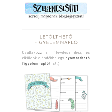
LETÖLTHETŐ
FIGYELEMNAPLÓ
Csatlakozz a hírleveleseimhez, és
elküldök ajándékba egy
nyomtatható
figyelemnaplót
is! :)