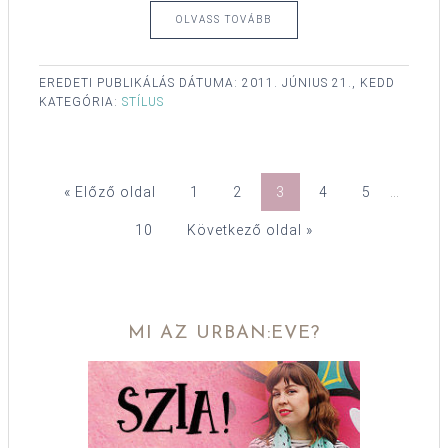
OLVASS TOVÁBB
EREDETI PUBLIKÁLÁS DÁTUMA:
2011. JÚNIUS 21., KEDD
KATEGÓRIA:
STÍLUS
« Előző oldal
1
2
3
4
5
…
10
Következő oldal »
MI AZ URBAN:EVE?