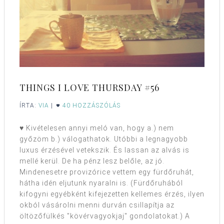
THINGS I LOVE THURSDAY #56
ÍRTA:
VIA
|
40 HOZZÁSZÓLÁS
♥ Kivételesen annyi meló van, hogy a.) nem
győzöm b.) válogathatok. Utóbbi a legnagyobb
luxus érzésével vetekszik. És lassan az alvás is
mellé kerül. De ha pénz lesz belőle, az jó.
Mindenesetre provizórice vettem egy fürdőruhát,
hátha idén eljutunk nyaralni is. (Fürdőruhából
kifogyni egyébként kifejezetten kellemes érzés, ilyen
okból vásárolni menni durván csillapítja az
öltözőfülkés "kövérvagyokjaj" gondolatokat.) A