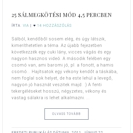
25 SÁLMEGKÖTÉSI MÓD 4,5 PERCBEN
ÍRTA:
VIA
|
14 HOZZÁSZÓLÁS
Sálból, kendőből sosem elég, és úgy látszik,
kimeríthetetlen a téma. Az újabb fejezetben
következzék egy cuki lány, vicces vágás és egy
nagyon hasznos videó. A második felében egy
csomó van, ami baromi jó, pl. a fonott, a hamis
csomó... Hajítsatok egy vékony kendőt a táskába,
nem foglal sok helyet, de ha este lehül a levegő,
nagyon jó hasznát veszitek majd. :) A fenti
tekergéléseket hosszú, négyzetes, vékony és
vastag sálakra is lehet alkalmazni. ...
OLVASS TOVÁBB
EREDETI PUBLIKÁLÁS DÁTUMA:
2011. JÚNIUS 22.,