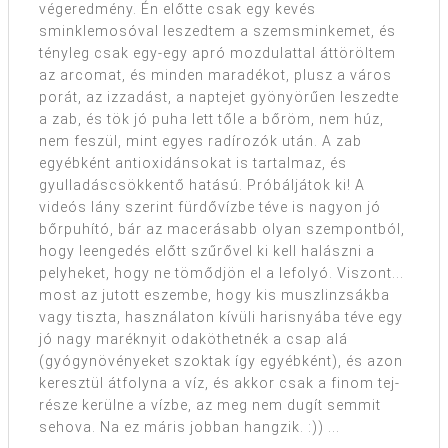
végeredmény. Én előtte csak egy kevés
sminklemosóval leszedtem a szemsminkemet, és
tényleg csak egy-egy apró mozdulattal áttöröltem
az arcomat, és minden maradékot, plusz a város
porát, az izzadást, a naptejet gyönyörűen leszedte
a zab, és tök jó puha lett tőle a bőröm, nem húz,
nem feszül, mint egyes radírozók után. A zab
egyébként antioxidánsokat is tartalmaz, és
gyulladáscsökkentő hatású. Próbáljátok ki! A
videós lány szerint fürdővízbe téve is nagyon jó
bőrpuhító, bár az macerásabb olyan szempontból,
hogy leengedés előtt szűrővel ki kell halászni a
pelyheket, hogy ne tömődjön el a lefolyó. Viszont...
most az jutott eszembe, hogy kis muszlinzsákba
vagy tiszta, használaton kívüli harisnyába téve egy
jó nagy maréknyit odaköthetnék a csap alá
(gyógynövényeket szoktak így egyébként), és azon
keresztül átfolyna a víz, és akkor csak a finom tej-
része kerülne a vízbe, az meg nem dugít semmit
sehova. Na ez máris jobban hangzik. :)) ...