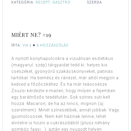
KATEGÓRIA:
RECEPT, GASZTRO
SZERDA
MIÉRT NE? #19
ÍRTA:
VIA
|
6 HOZZÁSZÓLÁS
A nyitott konyhapolcokra a vizuálisan esztétikus
(magyarul: szép) tárgyaidat tedd ki: helyes kis
csészéket, gyönyörű szakácskönyveket, patinás
tartókat. Ha bemész és ránézel, már attól megjön a
kedved a főzőcskéhez. És ha már teáscsésze:
Zsuzsi kérdezte e-mailen, hogy milyen a fejemben
egy barátnőzős teadélután. Sok színes süti kell
hozzá. Macaron, de ha az nincs, mignon (új
szerelmem). Minél színesebbek, annál jobbak. Vagy
gyümölcsösek. Nem kell házinak lennie, lehet
elvitelre is hozni a cukrászdából (plusz néhány
gombóc fagyi...), aztán egy nyugodt helyen