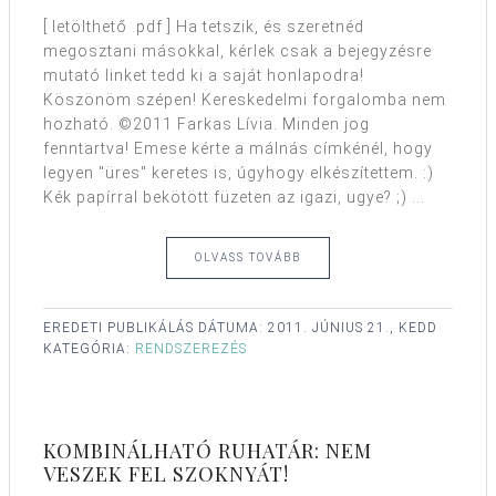
[ letölthető .pdf ] Ha tetszik, és szeretnéd
megosztani másokkal, kérlek csak a bejegyzésre
mutató linket tedd ki a saját honlapodra!
Köszönöm szépen! Kereskedelmi forgalomba nem
hozható. ©2011 Farkas Lívia. Minden jog
fenntartva! Emese kérte a málnás címkénél, hogy
legyen "üres" keretes is, úgyhogy elkészítettem. :)
Kék papírral bekötött füzeten az igazi, ugye? ;) ...
OLVASS TOVÁBB
EREDETI PUBLIKÁLÁS DÁTUMA:
2011. JÚNIUS 21., KEDD
KATEGÓRIA:
RENDSZEREZÉS
KOMBINÁLHATÓ RUHATÁR: NEM
VESZEK FEL SZOKNYÁT!