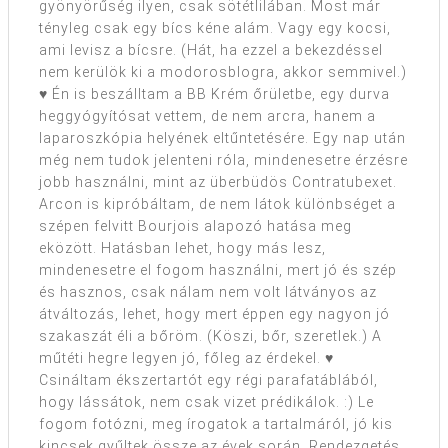
gyönyörűség ilyen, csak sötétlilában. Most már
tényleg csak egy bícs kéne alám. Vagy egy kocsi,
ami levisz a bícsre. (Hát, ha ezzel a bekezdéssel
nem kerülök ki a modorosblogra, akkor semmivel.)
♥ Én is beszálltam a BB Krém őrületbe, egy durva
heggyógyítósat vettem, de nem arcra, hanem a
laparoszkópia helyének eltűntetésére. Egy nap után
még nem tudok jelenteni róla, mindenesetre érzésre
jobb használni, mint az überbüdös Contratubexet.
Arcon is kipróbáltam, de nem látok különbséget a
szépen felvitt Bourjois alapozó hatása meg
eközött. Hatásban lehet, hogy más lesz,
mindenesetre el fogom használni, mert jó és szép
és hasznos, csak nálam nem volt látványos az
átváltozás, lehet, hogy mert éppen egy nagyon jó
szakaszát éli a bőröm. (Köszi, bőr, szeretlek.) A
műtéti hegre legyen jó, főleg az érdekel. ♥
Csináltam ékszertartót egy régi parafatáblából,
hogy lássátok, nem csak vizet prédikálok. :) Le
fogom fotózni, meg írogatok a tartalmáról, jó kis
kincsek gyűltek össze az évek során. Rendezgetés