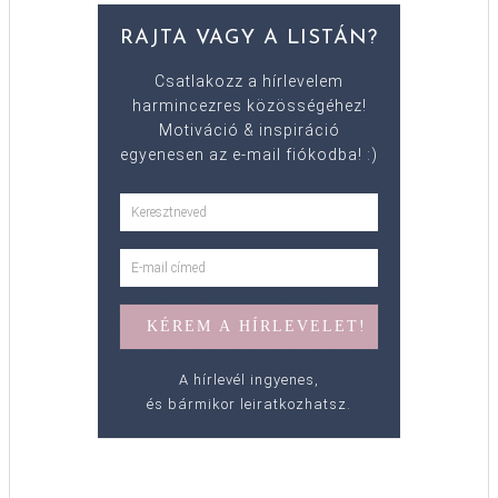
RAJTA VAGY A LISTÁN?
Csatlakozz a hírlevelem
harmincezres közösségéhez!
Motiváció & inspiráció
egyenesen az e-mail fiókodba! :)
A hírlevél ingyenes,
és bármikor leiratkozhatsz.