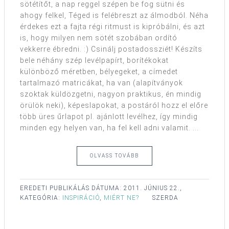
sötétítőt, a nap reggel szépen be fog sütni és
ahogy felkel, Téged is felébreszt az álmodból. Néha
érdekes ezt a fajta régi ritmust is kipróbálni, és azt
is, hogy milyen nem sötét szobában ordító
vekkerre ébredni. :) Csinálj postadossziét! Készíts
bele néhány szép levélpapírt, borítékokat
különböző méretben, bélyegeket, a címedet
tartalmazó matricákat, ha van (alapítványok
szoktak küldözgetni, nagyon praktikus, én mindig
örülök neki), képeslapokat, a postáról hozz el előre
több üres űrlapot pl. ajánlott levélhez, így mindig
minden egy helyen van, ha fel kell adni valamit. ...
OLVASS TOVÁBB
EREDETI PUBLIKÁLÁS DÁTUMA:
2011. JÚNIUS 22.,
KATEGÓRIA:
INSPIRÁCIÓ
,
MIÉRT NE?
SZERDA