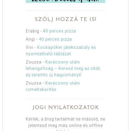
SZÓLJ HOZZÁ TE IS!
Erabig
-
40 perces pizza
Angi
-
40 perces pizza
Vivi
-
Kockapóker játékszabály és
nyomtatható táblázat
Zsuzsa
-
Karácsony utáni
lehangoltság – Keresd meg az okát,
és teremts új hagyományt!
Zsuzsa
-
Karácsony utáni
romeltakarítás
JOGI NYILATKOZATOK
Kérlek, a blog tartalmát ne másold, ne
jelentesd meg más online és offline