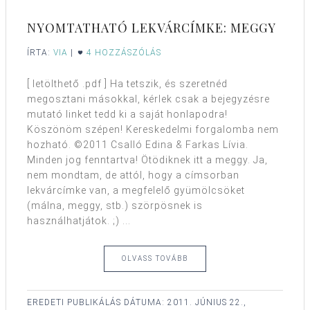
NYOMTATHATÓ LEKVÁRCÍMKE: MEGGY
ÍRTA:
VIA
|
4 HOZZÁSZÓLÁS
[ letölthető .pdf ] Ha tetszik, és szeretnéd
megosztani másokkal, kérlek csak a bejegyzésre
mutató linket tedd ki a saját honlapodra!
Köszönöm szépen! Kereskedelmi forgalomba nem
hozható. ©2011 Csalló Edina & Farkas Lívia.
Minden jog fenntartva! Ötödiknek itt a meggy. Ja,
nem mondtam, de attól, hogy a címsorban
lekvárcímke van, a megfelelő gyümölcsöket
(málna, meggy, stb.) szörpösnek is
használhatjátok. ;) ...
OLVASS TOVÁBB
EREDETI PUBLIKÁLÁS DÁTUMA:
2011. JÚNIUS 22.,