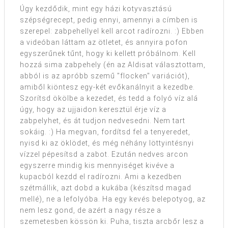
Úgy kezdődik, mint egy házi kotyvasztású
szépségrecept, pedig ennyi, amennyi a címben is
szerepel: zabpehellyel kell arcot radírozni. :) Ebben
a videóban láttam az ötletet, és annyira pofon
egyszerűnek tűnt, hogy ki kellett próbálnom. Kell
hozzá sima zabpehely (én az Aldisat választottam,
abból is az apróbb szemű "flocken" variációt),
amiből kiöntesz egy-két evőkanálnyit a kezedbe.
Szorítsd ökölbe a kezedet, és tedd a folyó víz alá
úgy, hogy az ujjaidon keresztül érje víz a
zabpelyhet, és át tudjon nedvesedni. Nem tart
sokáig. :) Ha megvan, fordítsd fel a tenyeredet,
nyisd ki az öklödet, és még néhány löttyintésnyi
vízzel pépesítsd a zabot. Ezután nedves arcon
egyszerre mindig kis mennyiséget kivéve a
kupacból kezdd el radírozni. Ami a kezedben
szétmállik, azt dobd a kukába (készítsd magad
mellé), ne a lefolyóba. Ha egy kevés belepotyog, az
nem lesz gond, de azért a nagy része a
szemetesben kössön ki. Puha, tiszta arcbőr lesz a