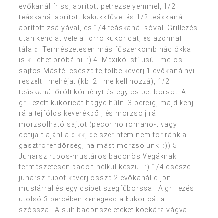
evőkanál friss, aprított petrezselyemmel, 1/2
teáskanál aprított kakukkfűvel és 1/2 teáskanál
aprított zsályával, és 1/4 teáskanál sóval. Grillezés
után kend át vele a forró kukoricát, és azonnal
tálald. Természetesen más fűszerkombinációkkal
is ki lehet próbálni. :) 4. Mexikói stílusú lime-os
sajtos Másfél csésze tejfölbe keverj 1 evőkanálnyi
reszelt limehéjat (kb. 2 lime kell hozzá), 1/2
teáskanál őrölt köményt és egy csipet borsot. A
grillezett kukoricát hagyd hűlni 3 percig, majd kenj
rá a tejfölös keverékből, és morzsolj rá
morzsolható sajtot (pecorino romano-t vagy
cotija-t ajánl a cikk, de szerintem nem tör ránk a
gasztrorendőrség, ha mást morzsolunk. :)) 5.
Juharszirupos-mustáros baconös Vegáknak
természetesen bacon nélkül készül. :) 1/4 csésze
juharszirupot keverj össze 2 evőkanál dijoni
mustárral és egy csipet szegfűborssal. A grillezés
utolsó 3 percében kenegesd a kukoricát a
szósszal. A sült baconszeleteket kockára vágva