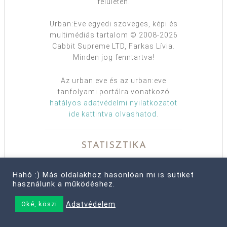
felületen.
Urban:Eve egyedi szöveges, képi és
multimédiás tartalom © 2008-2026
Cabbit Supreme LTD, Farkas Lívia.
Minden jog fenntartva!
Az urban:eve és az urban:eve
tanfolyami portálra vonatkozó
hatályos adatvédelmi nyilatkozatot
ide kattintva olvashatod
.
STATISZTIKA
Nyitás:
2008. febr. 03.
Hahó :) Más oldalakhoz hasonlóan mi is sütiket
Bejegyzések:
3714
használunk a működéshez.
Hozzászólások:
69012
Tanfolyamok:
8
Adatvédelem
Oké, köszi
Tanfolyamozók:
5431
Megivott tea:
3548 liter