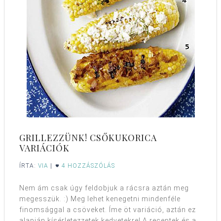
GRILLEZZÜNK! CSŐKUKORICA
VARIÁCIÓK
ÍRTA:
VIA
|
4 HOZZÁSZÓLÁS
Nem ám csak úgy feldobjuk a rácsra aztán meg
megesszük. :) Meg lehet kenegetni mindenféle
finomsággal a csöveket. Íme öt variáció, aztán ez
alapján kísérletezzetek kedvetekre! A receptek és a