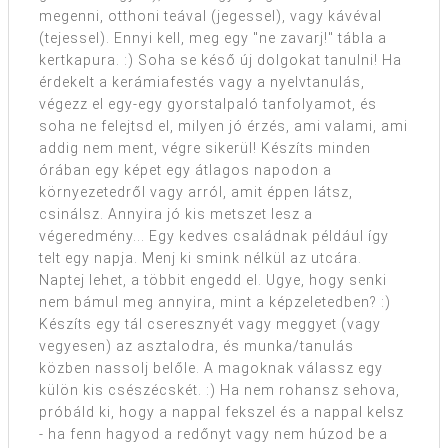
megenni, otthoni teával (jegessel), vagy kávéval
(tejessel). Ennyi kell, meg egy "ne zavarj!" tábla a
kertkapura. :) Soha se késő új dolgokat tanulni! Ha
érdekelt a kerámiafestés vagy a nyelvtanulás,
végezz el egy-egy gyorstalpaló tanfolyamot, és
soha ne felejtsd el, milyen jó érzés, ami valami, ami
addig nem ment, végre sikerül! Készíts minden
órában egy képet egy átlagos napodon a
környezetedről vagy arról, amit éppen látsz,
csinálsz. Annyira jó kis metszet lesz a
végeredmény... Egy kedves családnak például így
telt egy napja. Menj ki smink nélkül az utcára.
Naptej lehet, a többit engedd el. Ugye, hogy senki
nem bámul meg annyira, mint a képzeletedben? :)
Készíts egy tál cseresznyét vagy meggyet (vagy
vegyesen) az asztalodra, és munka/tanulás
közben nassolj belőle. A magoknak válassz egy
külön kis csészécskét. :) Ha nem rohansz sehova,
próbáld ki, hogy a nappal fekszel és a nappal kelsz
- ha fenn hagyod a redőnyt vagy nem húzod be a