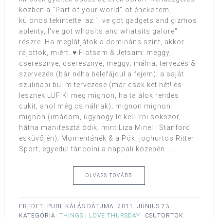
közben a "Part of your world"-öt énekeltem,
különös tekintettel az "I've got gadgets and gizmos
aplenty, I've got whosits and whatsits galore"
részre. Ha meglátjátok a domináns színt, akkor
rájöttök, miért. ♥ Flotsam & Jetsam: meggy,
cseresznye, cseresznye, meggy; málna; tervezés &
szervezés (bár néha belefájdul a fejem); a saját
szülinapi bulim tervezése (már csak két hét! és
lesznek LUFIK! meg mignon, ha találok rendes
cukit, ahol még csinálnak); mignon mignon
mignon (imádom, úgyhogy le kell írni sokszor,
hátha manifesztálódik, mint Liza Minelli Stanford
esküvőjén); Momentánék & a Pók; joghurtos Ritter
Sport; egyedül táncolni a nappali közepén. ...
OLVASS TOVÁBB
EREDETI PUBLIKÁLÁS DÁTUMA:
2011. JÚNIUS 23.,
KATEGÓRIA:
THINGS I LOVE THURSDAY
CSÜTÖRTÖK