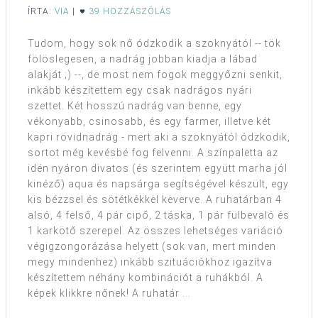
ÍRTA:
VIA
|
39 HOZZÁSZÓLÁS
Tudom, hogy sok nő ódzkodik a szoknyától -- tök
fölöslegesen, a nadrág jobban kiadja a lábad
alakját ;) --, de most nem fogok meggyőzni senkit,
inkább készítettem egy csak nadrágos nyári
szettet. Két hosszú nadrág van benne, egy
vékonyabb, csinosabb, és egy farmer, illetve két
kapri rövidnadrág - mert aki a szoknyától ódzkodik,
sortot még kevésbé fog felvenni. A színpaletta az
idén nyáron divatos (és szerintem együtt marha jól
kinéző) aqua és napsárga segítségével készült, egy
kis bézzsel és sötétkékkel keverve. A ruhatárban 4
alsó, 4 felső, 4 pár cipő, 2 táska, 1 pár fülbevaló és
1 karkötő szerepel. Az összes lehetséges variáció
végigzongorázása helyett (sok van, mert minden
megy mindenhez) inkább szituációkhoz igazítva
készítettem néhány kombinációt a ruhákból. A
képek klikkre nőnek! A ruhatár ...