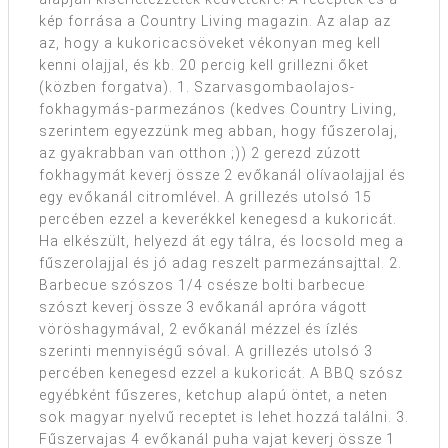
kép forrása a Country Living magazin. Az alap az
az, hogy a kukoricacsöveket vékonyan meg kell
kenni olajjal, és kb. 20 percig kell grillezni őket
(közben forgatva). 1. Szarvasgombaolajos-
fokhagymás-parmezános (kedves Country Living,
szerintem egyezzünk meg abban, hogy fűszerolaj,
az gyakrabban van otthon ;)) 2 gerezd zúzott
fokhagymát keverj össze 2 evőkanál olívaolajjal és
egy evőkanál citromlével. A grillezés utolsó 15
percében ezzel a keverékkel kenegesd a kukoricát.
Ha elkészült, helyezd át egy tálra, és locsold meg a
fűszerolajjal és jó adag reszelt parmezánsajttal. 2.
Barbecue szószos 1/4 csésze bolti barbecue
szószt keverj össze 3 evőkanál apróra vágott
vöröshagymával, 2 evőkanál mézzel és ízlés
szerinti mennyiségű sóval. A grillezés utolsó 3
percében kenegesd ezzel a kukoricát. A BBQ szósz
egyébként fűszeres, ketchup alapú öntet, a neten
sok magyar nyelvű receptet is lehet hozzá találni. 3.
Fűszervajas 4 evőkanál puha vajat keverj össze 1