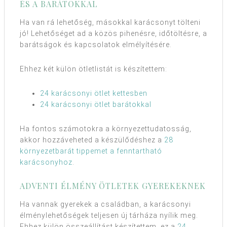
ÉS A BARÁTOKKAL
Ha van rá lehetőség, másokkal karácsonyt tölteni
jó! Lehetőséget ad a közös pihenésre, időtöltésre, a
barátságok és kapcsolatok elmélyítésére.
Ehhez két külön ötletlistát is készítettem:
24 karácsonyi ötlet kettesben
24 karácsonyi ötlet barátokkal
Ha fontos számotokra a környezettudatosság,
akkor hozzáveheted a készülődéshez a
28
környezetbarát tippemet a fenntartható
karácsonyhoz
.
ADVENTI ÉLMÉNY ÖTLETEK GYEREKEKNEK
Ha vannak gyerekek a családban, a karácsonyi
élménylehetőségek teljesen új tárháza nyílik meg.
Ehhez külön összeállítást készítettem, ez a
24