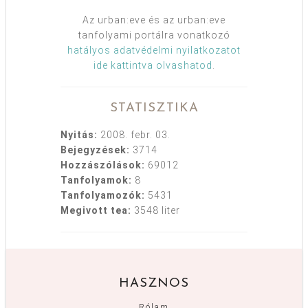
Az urban:eve és az urban:eve
tanfolyami portálra vonatkozó
hatályos adatvédelmi nyilatkozatot
ide kattintva olvashatod
.
STATISZTIKA
Nyitás:
2008. febr. 03.
Bejegyzések:
3714
Hozzászólások:
69012
Tanfolyamok:
8
Tanfolyamozók:
5431
Megivott tea:
3548 liter
HASZNOS
Rólam