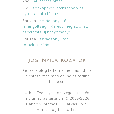
Angi
-
40 perces pizza
Vivi
-
Kockapóker játékszabály és
nyomtatható táblázat
Zsuzsa
-
Karácsony utáni
lehangoltság – Keresd meg az okát,
és teremts új hagyományt!
Zsuzsa
-
Karácsony utáni
romeltakarítás
JOGI NYILATKOZATOK
Kérlek, a blog tartalmát ne másold, ne
jelentesd meg más online és offline
felületen.
Urban:Eve egyedi szöveges, képi és
multimédiás tartalom © 2008-2026
Cabbit Supreme LTD, Farkas Lívia.
Minden jog fenntartva!