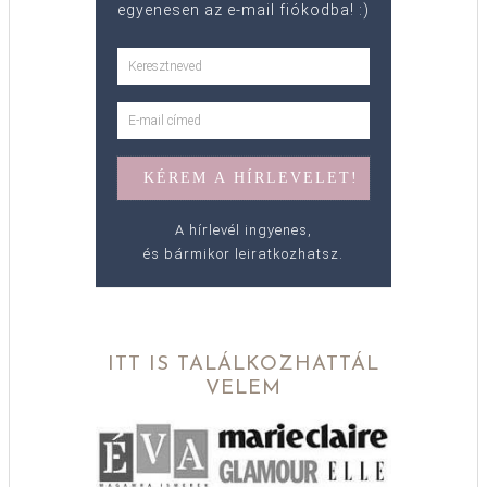
egyenesen az e-mail fiókodba! :)
A hírlevél ingyenes,
és bármikor leiratkozhatsz.
ITT IS TALÁLKOZHATTÁL
VELEM