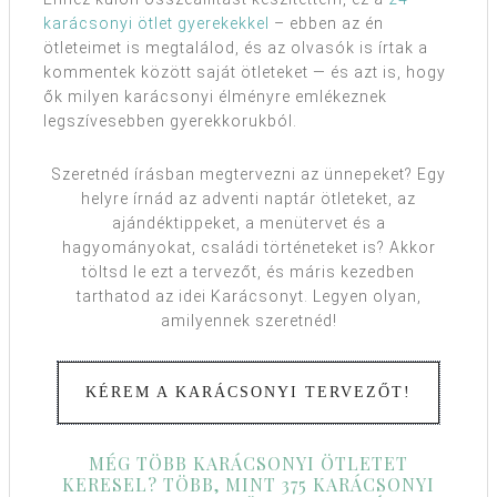
karácsonyi ötlet gyerekekkel
– ebben az én
ötleteimet is megtalálod, és az olvasók is írtak a
kommentek között saját ötleteket — és azt is, hogy
ők milyen karácsonyi élményre emlékeznek
legszívesebben gyerekkorukból.
Szeretnéd írásban megtervezni az ünnepeket? Egy
helyre írnád az adventi naptár ötleteket, az
ajándéktippeket, a menütervet és a
hagyományokat, családi történeteket is? Akkor
töltsd le ezt a tervezőt, és máris kezedben
tarthatod az idei Karácsonyt. Legyen olyan,
amilyennek szeretnéd!
KÉREM A KARÁCSONYI TERVEZŐT!
MÉG TÖBB KARÁCSONYI ÖTLETET
KERESEL? TÖBB, MINT 375 KARÁCSONYI