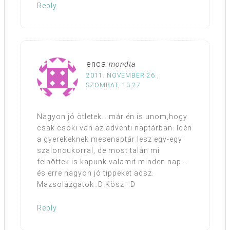
Reply
enca
mondta
2011. NOVEMBER 26.,
SZOMBAT, 13:27
Nagyon jó ötletek… már én is unom,hogy
csak csoki van az adventi naptárban. Idén
a gyerekeknek mesenaptár lesz egy-egy
szaloncukorral, de most talán mi
felnőttek is kapunk valamit minden nap…
és erre nagyon jó tippeket adsz.
Mazsolázgatok :D Köszi :D
Reply