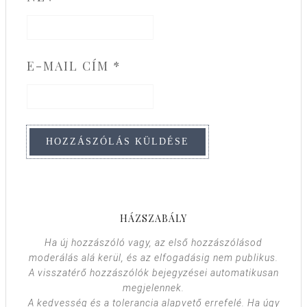
E-MAIL CÍM
*
HÁZSZABÁLY
Ha új hozzászóló vagy, az első hozzászólásod
moderálás alá kerül, és az elfogadásig nem publikus.
A visszatérő hozzászólók bejegyzései automatikusan
megjelennek.
A kedvesség és a tolerancia alapvető errefelé. Ha úgy