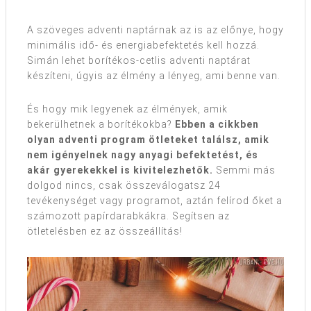
A szöveges adventi naptárnak az is az előnye, hogy
minimális idő- és energiabefektetés kell hozzá.
Simán lehet borítékos-cetlis adventi naptárat
készíteni, úgyis az élmény a lényeg, ami benne van.
És hogy mik legyenek az élmények, amik
bekerülhetnek a borítékokba?
Ebben a cikkben
olyan adventi program ötleteket találsz, amik
nem igényelnek nagy anyagi befektetést, és
akár gyerekekkel is kivitelezhetők.
Semmi más
dolgod nincs, csak összeválogatsz 24
tevékenységet vagy programot, aztán felírod őket a
számozott papírdarabkákra. Segítsen az
ötletelésben ez az összeállítás!