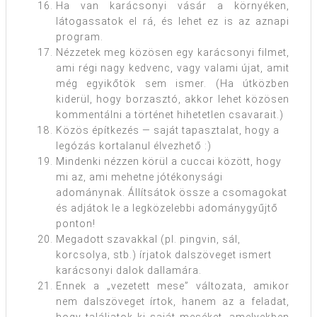
Ha van karácsonyi vásár a környéken,
látogassatok el rá, és lehet ez is az aznapi
program.
Nézzetek meg közösen egy karácsonyi filmet,
ami régi nagy kedvenc, vagy valami újat, amit
még egyikőtök sem ismer. (Ha útközben
kiderül, hogy borzasztó, akkor lehet közösen
kommentálni a történet hihetetlen csavarait.)
Közös építkezés — saját tapasztalat, hogy a
legózás kortalanul élvezhető :)
Mindenki nézzen körül a cuccai között, hogy
mi az, ami mehetne jótékonysági
adománynak. Állítsátok össze a csomagokat
és adjátok le a legközelebbi adománygyűjtő
ponton!
Megadott szavakkal (pl. pingvin, sál,
korcsolya, stb.) írjatok dalszöveget ismert
karácsonyi dalok dallamára.
Ennek a „vezetett mese” változata, amikor
nem dalszöveget írtok, hanem az a feladat,