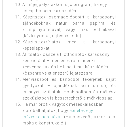
A műjégpálya akkor is jó program, ha egy
csepp hó sem esik az idén.
Készítsetek csomagolópapírt a karácsonyi
ajándékoknak natúr barna papírral és
krumplinyomdával, vagy más technikával
(kézlenyomat, ujjfestés, stb.)
Készítsetek/írjátok meg a karácsonyi
képeslapokat.
Állítsátok össze a ti otthonotok karácsonyi
zenelistáját – menjenek rá mindenki
kedvencei, aztán be lehet tenni készülődés
közbenre véletlenszerű lejátszásra.
Méhviaszból és kanócból tekerjetek saját
gyertyákat – ajándéknak sem utolsó, és
mennyei az illatuk! Hobbiboltban és méhész
szaküzletben is beszerezhető a méhviaszlap.
Ha már profik vagytok mézeskalácsban,
kipróbálhatjátok, hogy
építetek egy
mézeskalács házat
. (Ha összedől, akkor is jó
móka a konstrukció.)