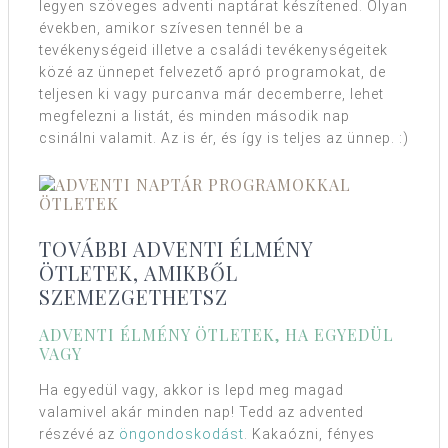
legyen szöveges adventi naptárat készítened. Olyan
években, amikor szívesen tennél be a
tevékenységeid illetve a családi tevékenységeitek
közé az ünnepet felvezető apró programokat, de
teljesen ki vagy purcanva már decemberre, lehet
megfelezni a listát, és minden második nap
csinálni valamit. Az is ér, és így is teljes az ünnep. :)
TOVÁBBI ADVENTI ÉLMÉNY
ÖTLETEK, AMIKBŐL
SZEMEZGETHETSZ
ADVENTI ÉLMÉNY ÖTLETEK, HA EGYEDÜL
VAGY
Ha egyedül vagy, akkor is lepd meg magad
valamivel akár minden nap! Tedd az advented
részévé az
öngondoskodást
. Kakaózni, fényes