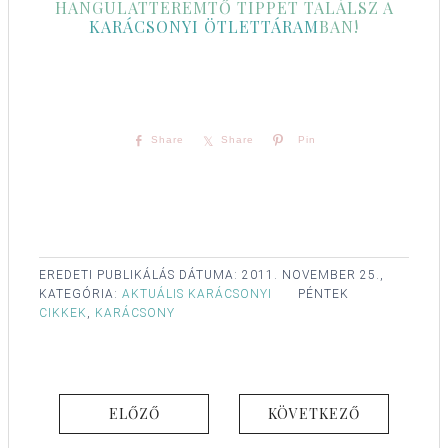
HANGULATTEREMTŐ TIPPET TALÁLSZ A
KARÁCSONYI ÖTLETTÁRAM
BAN!
Share
Share
Pin
EREDETI PUBLIKÁLÁS DÁTUMA:
2011. NOVEMBER 25.,
KATEGÓRIA:
AKTUÁLIS KARÁCSONYI
PÉNTEK
CIKKEK
,
KARÁCSONY
ELŐZŐ
KÖVETKEZŐ