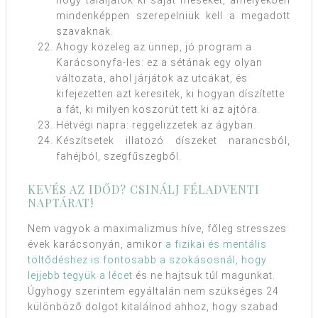
hogy találjatok ki saját meséket, amelyekben
mindenképpen szerepelniük kell a megadott
szavaknak.
Ahogy közeleg az ünnep, jó program a
Karácsonyfa-les: ez a sétának egy olyan
változata, ahol járjátok az utcákat, és
kifejezetten azt keresitek, ki hogyan díszítette
a fát, ki milyen koszorút tett ki az ajtóra.
Hétvégi napra: reggelizzetek az ágyban.
Készítsetek illatozó díszeket narancsból,
fahéjból, szegfűszegből.
KEVÉS AZ IDŐD? CSINÁLJ FÉLADVENTI
NAPTÁRAT!
Nem vagyok a maximalizmus híve, főleg stresszes
évek karácsonyán, amikor
a fizikai és mentális
töltődéshez is fontosabb a szokásosnál, hogy
lejjebb tegyük a lécet
és ne hajtsuk túl magunkat.
Úgyhogy szerintem egyáltalán nem szükséges 24
különböző dolgot kitalálnod ahhoz, hogy szabad