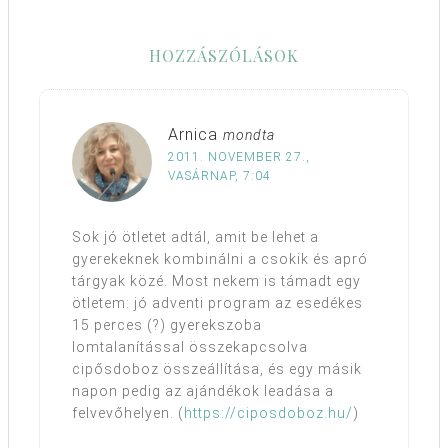
HOZZÁSZÓLÁSOK
Arnica
mondta
2011. NOVEMBER 27.,
VASÁRNAP, 7:04
Sok jó ötletet adtál, amit be lehet a
gyerekeknek kombinálni a csokik és apró
tárgyak közé. Most nekem is támadt egy
ötletem: jó adventi program az esedékes
15 perces (?) gyerekszoba
lomtalanítással összekapcsolva
cipősdoboz összeállítása, és egy másik
napon pedig az ajándékok leadása a
felvevőhelyen. (
https://ciposdoboz.hu/
)