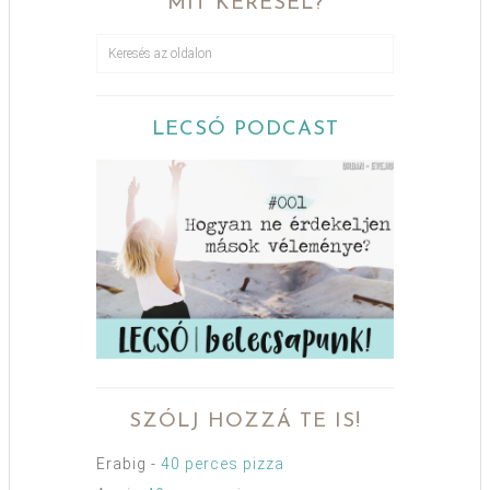
MIT KERESEL?
LECSÓ PODCAST
SZÓLJ HOZZÁ TE IS!
Erabig
-
40 perces pizza