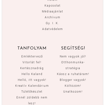
Kapcsolat
Médiaajánlat
Archívum
Gy. I. K.
Adatvédelem
TANFOLYAM
SEGÍTSÉG!
Emléktervező
Nem vagyok jól!
Vitorlát fel!
Otthonmunka-
Kertésznadrág
stratégia
Hello Kaland
Káosz a ruhatáram!
Helló, itt vagyok!
Blogger vagyok!
Kreatív Kalendárium
Költözöm!
Túlélőkészlet
Unatkozom!
Ennél zöldebb nem
lesz!