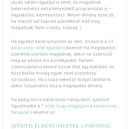
utcán sétálni egyedül is lehet, és magadnak
betervezhetsz extra kényeztető programokat is –
hajpakolás, kézmasszázs. Milyen élmény esne jól,
ha mástól azt kapnád ajándékba? Add meg
magadnak! Nem csalás, szabad :)
Ha egyedül karácsonyozol az idén, olvasd el a
24
karácsonyi ötlet egyedül
cikkemet! Ha meglepetést
szeretnél szerezni magadnak, akkor ne számozd
meg az adventi kis borítékjaidat, hanem
számozatlanul keverd össze őket egy kübliben, és
húzz belőle mindig egyet, mint a tombola-
sorsoláson. Ha csupa neked jó dolgot találtál ki,
akkor folyamatos lesz a meglepetés-élmény.
Ha pedig nincs karácsonyi hangulatot, ajánlom
figyelmedbe a
7 ötlet, hogy megjöjjön a karácsonyi
hangulat
cikkemet is!
ADVENTI ÉLMÉNY ÖTLETEK A PÁRODDAL