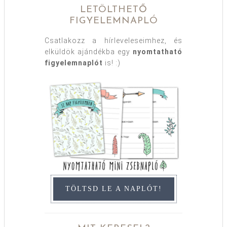
LETÖLTHETŐ
FIGYELEMNAPLÓ
Csatlakozz a hírleveleseimhez, és
elküldök ajándékba egy
nyomtatható
figyelemnaplót
is! :)
TÖLTSD LE A NAPLÓT!