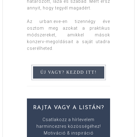
határozott, laza és szabad. Mert érsz
annyit, hogy tegyél magadért.
Az urban:eve-en tizennégy éve
osztom meg azokat a praktikus
módszereket, amikkel mások
konzerv-megoldásait a saját utadra
cserélheted.
RAJTA VAGY A LISTÁN?
Csatlakozz a hírlevelem
harmincezres közösségéhez!
Motiváció & inspiráció