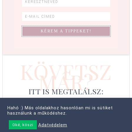
KÖVETSZ
MÁR?
ITT IS MEGTALÁLSZ:
Hahó :) Más oldalakhoz hasonlóan mi is sütiket
használunk a működéshez.
© COPYRIGHT 2008–2026 CABBIT SUPREME LTD, FARKAS LÍVIA
Adatvédelem
Oké, köszi
• MINDEN JOG FENNTARTVA! ·