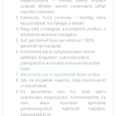
megkoronázva — krémes edényt kinyalni
szabad! Minden advent vasárnapra juthat
másféle sütemény.
Kakaózás, forró csokizás — házilag, extra
tejszínhabbal, kis fahéjjal a tetején
Nagy séta a hidegben, a kivilágított utcákon, a
díszített kirakatokat nézegetve
Sült gesztenye! Gyorsan elkészül, 100%
garantált téli hangulat.
Készítsetek karácsonyfadíszeket otthon
található dolgokból: száraztésztából,
pattogatott kukoricából könnyen készülhet
füzér.
Mézeskalácsot is készíthettek
külön a fára.
Sőt, ha elszántak vagytok, még szaloncukrot
is készíthettek.
Ha garantáltan lesz hó, lehet ígérni
szánkózást, hógolyózást, hóemberépítést, ha
nem, akkor hóembert építhettek
gombolyagokból, habfürdő habjából,
sütigolyókból is!