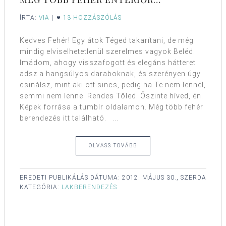
ÍRTA:
VIA
|
13 HOZZÁSZÓLÁS
Kedves Fehér! Egy átok Téged takarítani, de még
mindig elviselhetetlenül szerelmes vagyok Beléd.
Imádom, ahogy visszafogott és elegáns hátteret
adsz a hangsúlyos daraboknak, és szerényen úgy
csinálsz, mint aki ott sincs, pedig ha Te nem lennél,
semmi nem lenne. Rendes Tőled. Őszinte híved, én.
Képek forrása a tumblr oldalamon. Még több fehér
berendezés itt található. ...
OLVASS TOVÁBB
EREDETI PUBLIKÁLÁS DÁTUMA:
2012. MÁJUS 30., SZERDA
KATEGÓRIA:
LAKBERENDEZÉS