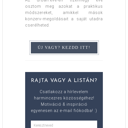
Az urban:eve-en tizennégy éve
osztom meg azokat a praktikus
módszereket, amikkel mások
konzerv-megoldásait a saját utadra
cserélheted.
RAJTA VAGY A LISTÁN?
Csatlakozz a hírlevelem
harmincezres közösségéhez!
Motiváció & inspiráció
egyenesen az e-mail fiókodba! :)