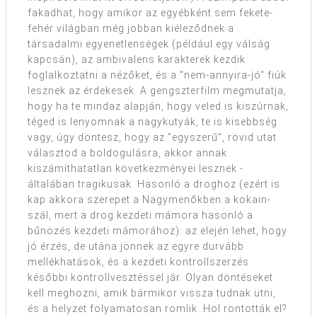
fakadhat, hogy amikor az egyébként sem fekete-
fehér világban még jobban kiéleződnek a
társadalmi egyenetlenségek (például egy válság
kapcsán), az ambivalens karakterek kezdik
foglalkoztatni a nézőket, és a "nem-annyira-jó" fiúk
lesznek az érdekesek. A gengszterfilm megmutatja,
hogy ha te mindaz alapján, hogy veled is kiszúrnak,
téged is lenyomnak a nagykutyák, te is kisebbség
vagy, úgy döntesz, hogy az "egyszerű", rövid utat
választod a boldogulásra, akkor annak
kiszámíthatatlan következményei lesznek -
általában tragikusak. Hasonló a droghoz (ezért is
kap akkora szerepet a Nagymenőkben a kokain-
szál, mert a drog kezdeti mámora hasonló a
bűnözés kezdeti mámorához): az elején lehet, hogy
jó érzés, de utána jönnek az egyre durvább
mellékhatások, és a kezdeti kontrollszerzés
későbbi kontrollvesztéssel jár. Olyan döntéseket
kell meghozni, amik bármikor vissza tudnak ütni,
és a helyzet folyamatosan romlik. Hol rontották el?