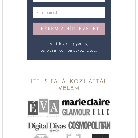
A hírlevél ingyenes,
és bármikor leiratkozhatsz.
ITT IS TALÁLKOZHATTÁL
VELEM