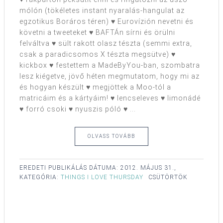
mólón (tökéletes instant nyaralás-hangulat az
egzotikus Boráros téren) ♥ Eurovízión nevetni és
követni a tweeteket ♥ BAFTÁn sírni és örülni
felváltva ♥ sült rakott olasz tészta (semmi extra,
csak a paradicsomos X tészta megsütve) ♥
kickbox ♥ festettem a MadeByYou-ban, szombatra
lesz kiégetve, jövő héten megmutatom, hogy mi az
és hogyan készült ♥ megjöttek a Moo-tól a
matricáim és a kártyáim! ♥ lencseleves ♥ limonádé
♥ forró csoki ♥ nyuszis póló ♥ ...
OLVASS TOVÁBB
EREDETI PUBLIKÁLÁS DÁTUMA:
2012. MÁJUS 31.,
KATEGÓRIA:
THINGS I LOVE THURSDAY
CSÜTÖRTÖK