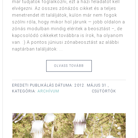
már tudjatok foglalkozni, ezt a házi feladatot kell
elvégezni. Az összes zónázós cikket és a teljes
menetrendet itt találjátok, külön már nem fogok
szólni róla, hogy mikor hol járunk — jobb oldalon a
zónás modulban mindig eléritek a beosztást –, de
kapcsolódó cikkeket továbbra is írok, ha olyanom
van. :) A pontos júniusi zónabeosztást az alábbi
naptárban találjátok: ...
OLVASS TOVÁBB
EREDETI PUBLIKÁLÁS DÁTUMA:
2012. MÁJUS 31.,
KATEGÓRIA:
ARCHÍVUM
CSÜTÖRTÖK