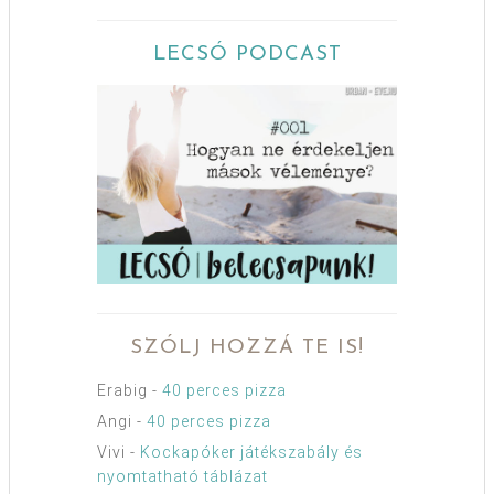
LECSÓ PODCAST
SZÓLJ HOZZÁ TE IS!
Erabig
-
40 perces pizza
Angi
-
40 perces pizza
Vivi
-
Kockapóker játékszabály és
nyomtatható táblázat