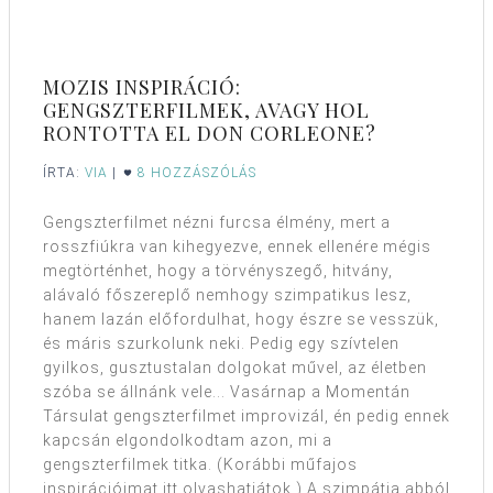
MOZIS INSPIRÁCIÓ:
GENGSZTERFILMEK, AVAGY HOL
RONTOTTA EL DON CORLEONE?
ÍRTA:
VIA
|
8 HOZZÁSZÓLÁS
Gengszterfilmet nézni furcsa élmény, mert a
rosszfiúkra van kihegyezve, ennek ellenére mégis
megtörténhet, hogy a törvényszegő, hitvány,
alávaló főszereplő nemhogy szimpatikus lesz,
hanem lazán előfordulhat, hogy észre se vesszük,
és máris szurkolunk neki. Pedig egy szívtelen
gyilkos, gusztustalan dolgokat művel, az életben
szóba se állnánk vele... Vasárnap a Momentán
Társulat gengszterfilmet improvizál, én pedig ennek
kapcsán elgondolkodtam azon, mi a
gengszterfilmek titka. (Korábbi műfajos
inspirációimat itt olvashatjátok.) A szimpátia abból