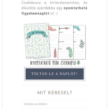
Csatlakozz a hírleveleseimhez, és
elküldök ajándékba egy
nyomtatható
figyelemnaplót
is! :)
TÖLTSD LE A NAPLÓT!
MIT KERESEL?