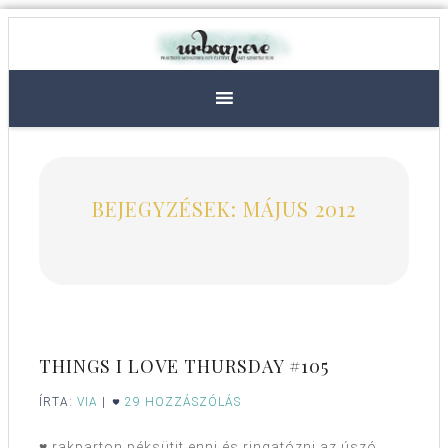
BEJEGYZÉSEK: MÁJUS 2012
THINGS I LOVE THURSDAY #105
ÍRTA:
VIA
|
29 HOZZÁSZÓLÁS
♥ rakparton péksütit enni és ringatózni az úszó