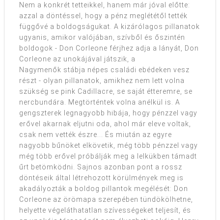
Nem a konkrét tetteikkel, hanem már jóval előtte:
azzal a döntéssel, hogy a pénz meglététől tették
függővé a boldogságukat. A kizárólagos pillanatok
ugyanis, amikor valójában, szívből és őszintén
boldogok - Don Corleone férjhez adja a lányát, Don
Corleone az unokájával játszik, a
Nagymenők stábja népes családi ebédeken vesz
részt - olyan pillanatok, amikhez nem lett volna
szükség se pink Cadillacre, se saját étteremre, se
nercbundára. Megtörténtek volna anélkül is. A
gengszterek legnagyobb hibája, hogy pénzzel vagy
erővel akarnak eljutni oda, ahol már eleve voltak,
csak nem vették észre... És miután az egyre
nagyobb bűnöket elkövetik, még több pénzzel vagy
még több erővel próbálják meg a lelkükben támadt
űrt betömködni. Sajnos azonban pont a rossz
döntéseik által létrehozott körülmények meg is
akadályozták a boldog pillantok megélését: Don
Corleone az örömapa szerepében tündökölhetne,
helyette végeláthatatlan szívességeket teljesít, és