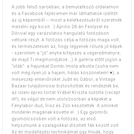
A jobb felső sarokban, a bemutatkozó oldalamon
és a Facebook fejlécemen már láthattatok ízelítőt
az új képeimből -- most a keletkezésükről szeretnék
mesélni egy kicsit. :) Április 28-án Festyvel és
Dórival egy varázslatos hangulatú fotózáson
vettünk részt. A fotózás célja a fotózás maga volt,
és természetesen az, hogy legyenek rólunk jó képek
- szerintem a "jó" enyhe kifejezés a végeredményre,
de majd Ti megmondjátok. ;) A galéria előtt jöjjön a
"stáb": a hajunkat Dombi Imola alkotta (soha nem
volt még ilyen jó a hajam, hálás köszönetem! ♥), a
meseszép enteriőröket Judit és Gábor, a Vintage
Bazaar tulajdonosai biztosították és rendezték be,
az isteni epres tortát Vrábel Kriszta sütötte (recept
itt!), és végül de nem utolsósorban a képeket a
Fénylabor-duó, Írisz és Zoli készítették. A sminket
mindenki magának követte el. :) Egy gyömrői
gyümölcsösben volt a fotózás, az első
helyszínünk a szalagokkal díszített fák között volt.
Az én modellezési technikámat úgy hívják, hogy