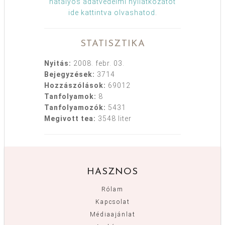
hatályos adatvédelmi nyilatkozatot
ide kattintva olvashatod
.
STATISZTIKA
Nyitás:
2008. febr. 03.
Bejegyzések:
3714
Hozzászólások:
69012
Tanfolyamok:
8
Tanfolyamozók:
5431
Megivott tea:
3548 liter
HASZNOS
Rólam
Kapcsolat
Médiaajánlat