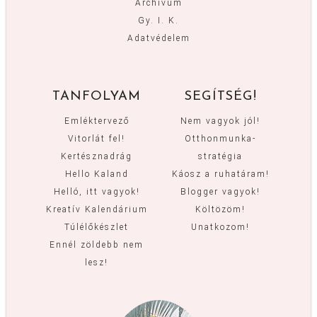
Archívum
Gy. I. K.
Adatvédelem
TANFOLYAM
SEGÍTSÉG!
Emléktervező
Nem vagyok jól!
Vitorlát fel!
Otthonmunka-
Kertésznadrág
stratégia
Hello Kaland
Káosz a ruhatáram!
Helló, itt vagyok!
Blogger vagyok!
Kreatív Kalendárium
Költözöm!
Túlélőkészlet
Unatkozom!
Ennél zöldebb nem
lesz!