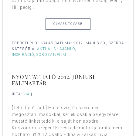
az unokája társaságát sem élvezheti sokáig, Henry
Hill pedig ...
OLVASS TOVÁBB
EREDETI PUBLIKÁLÁS DÁTUMA:
2012. MÁJUS 30., SZERDA
KATEGÓRIA:
AKTUÁLIS - AJÁNLÓ
,
INSPIRÁCIÓ
,
SOROZAT/FILM
NYOMTATHATÓ 2012. JÚNIUSI
FALINAPTÁR
ÍRTA:
VIA
|
[ letölthető .pdf ] Ha tetszik, és szeretnéd
megosztani másokkal, kérlek csak a bejegyzésre
mutató linket tedd ki a saját honlapodra!
Köszönöm szépen! Kereskedelmi forgalomba nem
hozható. ©2012 Csalló Edina & Farkas Lívia.