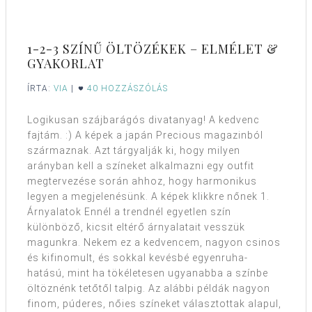
1-2-3 SZÍNŰ ÖLTÖZÉKEK – ELMÉLET &
GYAKORLAT
ÍRTA:
VIA
|
40 HOZZÁSZÓLÁS
Logikusan szájbarágós divatanyag! A kedvenc
fajtám. :) A képek a japán Precious magazinból
származnak. Azt tárgyalják ki, hogy milyen
arányban kell a színeket alkalmazni egy outfit
megtervezése során ahhoz, hogy harmonikus
legyen a megjelenésünk. A képek klikkre nőnek 1.
Árnyalatok Ennél a trendnél egyetlen szín
különböző, kicsit eltérő árnyalatait vesszük
magunkra. Nekem ez a kedvencem, nagyon csinos
és kifinomult, és sokkal kevésbé egyenruha-
hatású, mint ha tökéletesen ugyanabba a színbe
öltöznénk tetőtől talpig. Az alábbi példák nagyon
finom, púderes, nőies színeket választottak alapul,