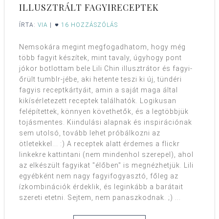
ILLUSZTRÁLT FAGYIRECEPTEK
ÍRTA:
VIA
|
16 HOZZÁSZÓLÁS
Nemsokára megint megfogadhatom, hogy még
több fagyit készítek, mint tavaly, úgyhogy pont
jókor botlottam bele Lili Chin illusztrátor és fagyi-
őrült tumblr-jébe, aki hetente teszi ki új, tündéri
fagyis receptkártyáit, amin a saját maga által
kikísérletezett receptek találhatók. Logikusan
felépítettek, könnyen követhetők, és a legtöbbjük
tojásmentes. Kiindulási alapnak és inspirációnak
sem utolsó, tovább lehet próbálkozni az
ötletekkel... :) A receptek alatt érdemes a flickr
linkekre kattintani (nem mindenhol szerepel), ahol
az elkészült fagyikat "élőben" is megnézhetjük. Lili
egyébként nem nagy fagyifogyasztó, főleg az
ízkombinációk érdeklik, és leginkább a barátait
szereti etetni. Sejtem, nem panaszkodnak. ;) ...