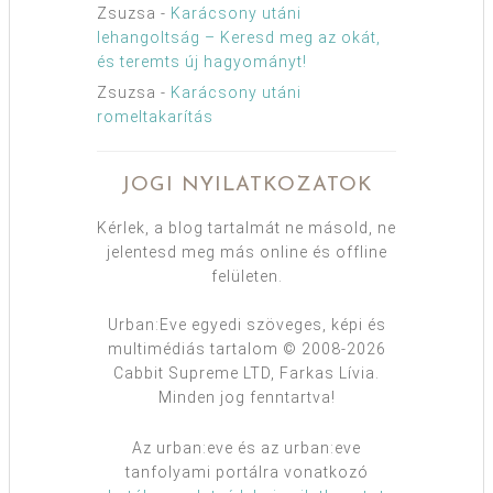
Zsuzsa
-
Karácsony utáni
lehangoltság – Keresd meg az okát,
és teremts új hagyományt!
Zsuzsa
-
Karácsony utáni
romeltakarítás
JOGI NYILATKOZATOK
Kérlek, a blog tartalmát ne másold, ne
jelentesd meg más online és offline
felületen.
Urban:Eve egyedi szöveges, képi és
multimédiás tartalom © 2008-2026
Cabbit Supreme LTD, Farkas Lívia.
Minden jog fenntartva!
Az urban:eve és az urban:eve
tanfolyami portálra vonatkozó