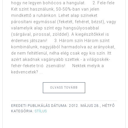
hogy ne legyen bohócos a hangulat. 2. Fele-fele
Két színt használunk, 50-50%-ban van jelen
mindkettő a ruhánkon. Lehet alap színeket
párosítani egymással (feketét, fehéret, bézst), vagy
valamelyik alap színt egy hangsúlyosabbal
(sárgával, pirossal, zölddel). A kiegészítőkkel is
érdemes játszani! 3. Három szín Három színt
kombinálunk, nagyjából harmadolva az arányokat,
de nem feltétlenül, néha elég csak egy kis szín. Itt
azért akadnak vagányabb szettek - a világoskék-
fehér-fekete trió zseniális! Nektek melyik a
kedvencetek? ...
OLVASS TOVÁBB
EREDETI PUBLIKÁLÁS DÁTUMA:
2012. MÁJUS 28., HÉTFŐ
KATEGÓRIA:
STÍLUS