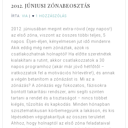
2012. JÚNIUSI ZÓNABEOSZTÁS
ÍRTA:
VIA
|
1 HOZZÁSZÓLÁS
2012. júniusában megint extra-rövid (egy napos!)
az első zóna, viszont az összes többi teljes, 5
napos. Éljen-éljen, kényelmesen jut idő mindenre.
Akik eddig még nem zónáztak, azok is
csatlakozhatnak holnaptól! Ha előtte szeretnétek
kialakítani a rutint, akkor csatlakozzatok a 30
napos programhoz (akár már jövő hétfőtől –
iratkozzatok fel a motivációs hírlevélre!), és annak
a végén betanítom a zónázást is. Mi az a
zónázás? A zónázás egy fokozatos, fázisokra
bontott takarítási rendszer, ami segíti szinten
tartani a rendet és a tisztaságot – nincs többet
kiégés, tűzoltás és kapkodás. Minden hónapban
szisztematikusan körbemegyünk a lakáson, és kis
lépésekben végigtakarítjuk az összes területet.
Ahhoz, hogy holnaptól az első zóna feladataival