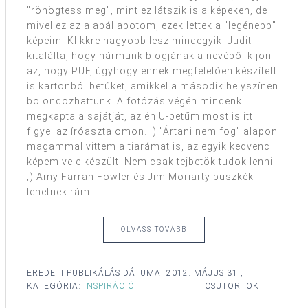
"röhögtess meg", mint ez látszik is a képeken, de
mivel ez az alapállapotom, ezek lettek a "legénebb"
képeim. Klikkre nagyobb lesz mindegyik! Judit
kitalálta, hogy hármunk blogjának a nevéből kijön
az, hogy PUF, úgyhogy ennek megfelelően készített
is kartonból betűket, amikkel a második helyszínen
bolondozhattunk. A fotózás végén mindenki
megkapta a sajátját, az én U-betűm most is itt
figyel az íróasztalomon. :) "Ártani nem fog" alapon
magammal vittem a tiarámat is, az egyik kedvenc
képem vele készült. Nem csak tejbetök tudok lenni.
;) Amy Farrah Fowler és Jim Moriarty büszkék
lehetnek rám. ...
OLVASS TOVÁBB
EREDETI PUBLIKÁLÁS DÁTUMA:
2012. MÁJUS 31.,
KATEGÓRIA:
INSPIRÁCIÓ
CSÜTÖRTÖK