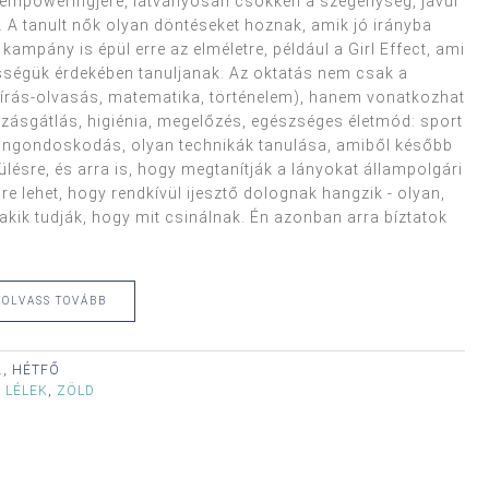
 empoweringjére, látványosan csökken a szegénység, javul
 A tanult nők olyan döntéseket hoznak, amik jó irányba
ampány is épül erre az elméletre, például a Girl Effect, ami
össégük érdekében tanuljanak. Az oktatás nem csak a
(írás-olvasás, matematika, történelem), hanem vonatkozhat
zásgátlás, higiénia, megelőzés, egészséges életmód: sport
, öngondoskodás, olyan technikák tanulása, amiből később
lésre, és arra is, hogy megtanítják a lányokat állampolgári
re lehet, hogy rendkívül ijesztő dolognak hangzik - olyan,
 akik tudják, hogy mit csinálnak. Én azonban arra bíztatok
OLVASS TOVÁBB
., HÉTFŐ
S LÉLEK
,
ZÖLD