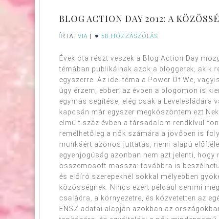
BLOG ACTION DAY 2012: A KÖZÖSS
ÍRTA:
VIA
|
58 HOZZÁSZÓLÁS
Évek óta részt veszek a Blog Action Day moz
témában publikálnak azok a bloggerek, akik re
egyszerre. Az idei téma a Power Of We, vagy
úgy érzem, ebben az évben a blogomon is kiem
egymás segítése, elég csak a Levelesládára v
kapcsán már egyszer megköszöntem ezt Nekte
elmúlt száz évben a társadalom rendkívül fon
remélhetőleg a nők számára a jövőben is fol
munkáért azonos juttatás, nemi alapú előítéle
egyenjogúság azonban nem azt jelenti, hogy n
összemosott massza: továbbra is beszélhetün
és előíró szerepeknél sokkal mélyebben gyök
közösségnek. Nincs ezért például semmi megl
családra, a környezetre, és közvetetten az eg
ENSZ adatai alapján azokban az országokban,