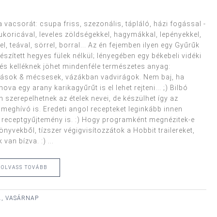
vacsorát: csupa friss, szezonális, tápláló, házi fogással -
ukoricával, leveles zöldségekkel, hagymákkal, lepényekkel,
l, teával, sörrel, borral... Az én fejemben ilyen egy Gyűrűk
zített hegyes fülek nélkül; lényegében egy békebeli vidéki
 és kelléknek jöhet mindenféle természetes anyag:
mpások & mécsesek, vázákban vadvirágok. Nem baj, ha
va egy arany karikagyűrűt is el lehet rejteni... ;) Bilbó
n szerepelhetnek az ételek nevei, de készülhet így az
a meghívó is. Eredeti angol recepteket leginkább innen
s receptgyűjtemény is. :) Hogy programként megnézitek-e
önyvekből, tízszer végigvisítozzátok a Hobbit trailereket,
an bízva. :) ...
OLVASS TOVÁBB
., VASÁRNAP