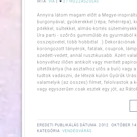
ÍRTA:
VIA
|
27 HOZZÁSZÓLÁS
Annyira látom magam előtt a Megye-inspirálta 
burgonyával, gyökerekkel (répa, fehérrépa), k
pitékkel, sültekkel, almás-körtés süteményekke
Ura parti - szőrős gumiműláb és gyurmából kés
összejövetel, több hobbittal. :) Dekorációnak
korongozott tányérok, fatálak, csuprok, lá
szedett-vedett, annál rusztikusabb. Azért valaho
könyvéhez illően antikolt vagy merített papíro
ültetőkártya (ha asztalhoz ülős a buli) vagy 
tudtok vadászni, de létezik külön Gyűrűk Urá
valamelyik (az összes) filmet, felolvastok a k
vagy egyszerűen csak esztek egy jót, az Rátok v
EREDETI PUBLIKÁLÁS DÁTUMA:
2012. OKTÓBER 14
KATEGÓRIA:
VENDÉGVÁRÁS