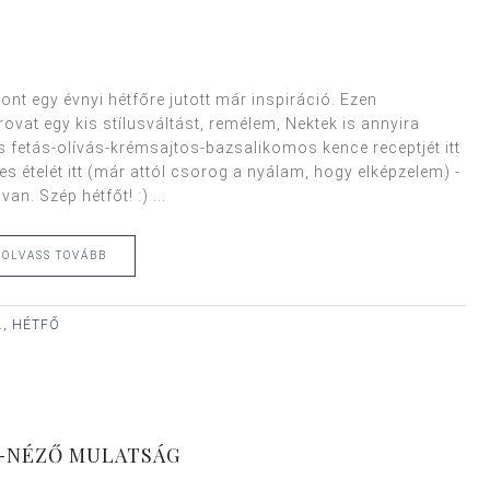
pont egy évnyi hétfőre jutott már inspiráció. Ezen
vat egy kis stílusváltást, remélem, Nektek is annyira
is fetás-olívás-krémsajtos-bazsalikomos kence receptjét itt
ses ételét itt (már attól csorog a nyálam, hogy elképzelem) -
n. Szép hétfőt! :) ...
OLVASS TOVÁBB
., HÉTFŐ
A-NÉZŐ MULATSÁG