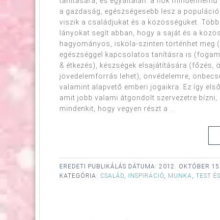
tanítására, és egyáltalán: a nők mindennemű
a gazdaság, egészségesebb lesz a populáció.
viszik a családjukat és a közösségüket. Több k
lányokat segít abban, hogy a saját és a köz
hagyományos, iskola-szinten történhet meg 
egészséggel kapcsolatos tanításra is (fogam
& étkezés), készségek elsajátítására (főzés
jövedelemforrás lehet), önvédelemre, önbecsü
valamint alapvető emberi jogaikra. Ez így első
amit jobb valami átgondolt szervezetre bízni,
mindenkit, hogy vegyen részt a ...
EREDETI PUBLIKÁLÁS DÁTUMA:
2012. OKTÓBER 15
KATEGÓRIA:
CSALÁD
,
INSPIRÁCIÓ
,
MUNKA
,
TEST É