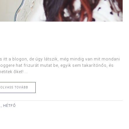
s itt a blogon, de úgy látszik, még mindig van mit mondani
loggere hat frizurát mutat be, egyik sem takarítónős, és
titek őket! ...
OLVASS TOVÁBB
., HÉTFŐ