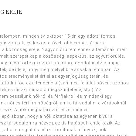
ÉG EREJE
galomban: minden év október 15-én egy adott, fontos
gisztráltak, és közös erővel több embert érnek el
is a közösség ereje. Nagyon örültem ennek a témának, mert
elt szerepet kap a közösségi aspektus, az együtt örülés,
agy a csütörtöki közös listaírásra gondolni. Az olimpia
k, de ideje, hogy még mélyebbre ássak a témában. Az
tos eredményeket ért el az egyenjogúság terén, és
ytatódni fog ez a tendencia (van még feladat bőven: azonos
tek és diszkrimináció megszűntetése, stb.). Az
em beszélünk nőkről és férfiakról, és mindenki egy
k női és férfi minőségről, ami a társadalmi elvárásoknál
erezik. A nők meghatározó részei minden
epő abban, hogy a nők oktatása az egyénen kívül a
ész társadalomra nézve pozitív hatással rendelkezik. Az
 ahol energiát és pénzt fordítanak a lányok, nők