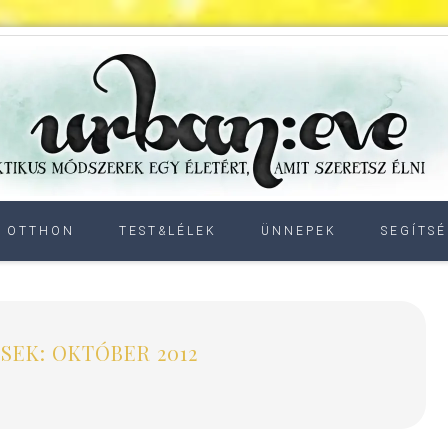
OTTHON
TEST&LÉLEK
ÜNNEPEK
SEGÍTSÉ
SEK: OKTÓBER 2012