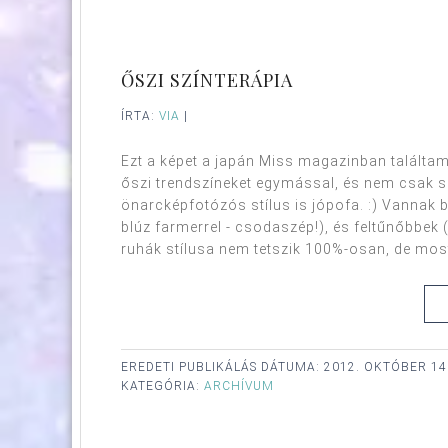
ŐSZI SZÍNTERÁPIA
ÍRTA:
VIA
|
Ezt a képet a japán Miss magazinban találtam
őszi trendszíneket egymással, és nem csak se
önarcképfotózós stílus is jópofa. :) Vannak
blúz farmerrel - csodaszép!), és feltűnőbbek 
ruhák stílusa nem tetszik 100%-osan, de most 
EREDETI PUBLIKÁLÁS DÁTUMA:
2012. OKTÓBER 14
KATEGÓRIA:
ARCHÍVUM