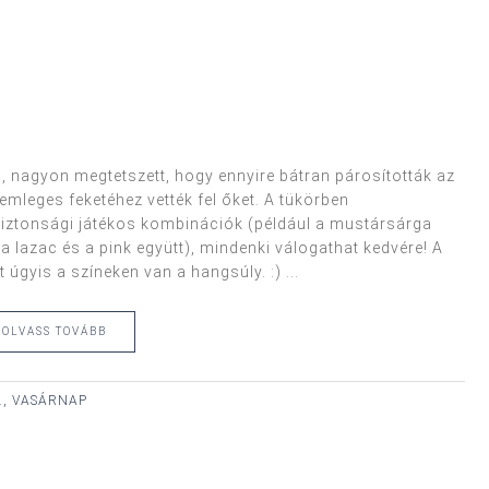
, nagyon megtetszett, hogy ennyire bátran párosították az
mleges feketéhez vették fel őket. A tükörben
 biztonsági játékos kombinációk (például a mustársárga
(a lazac és a pink együtt), mindenki válogathat kedvére! A
úgyis a színeken van a hangsúly. :) ...
OLVASS TOVÁBB
., VASÁRNAP