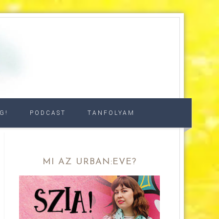
G!
PODCAST
TANFOLYAM
MI AZ URBAN:EVE?