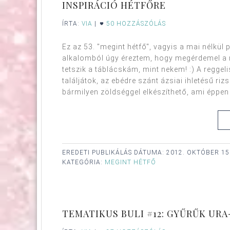
INSPIRÁCIÓ HÉTFŐRE
ÍRTA:
VIA
|
50 HOZZÁSZÓLÁS
Ez az 53. "megint hétfő", vagyis a mai nélkül 
alkalomból úgy éreztem, hogy megérdemel a ro
tetszik a táblácskám, mint nekem! :) A reggel
találjátok, az ebédre szánt ázsiai ihletésű riz
bármilyen zöldséggel elkészíthető, ami éppen va
EREDETI PUBLIKÁLÁS DÁTUMA:
2012. OKTÓBER 15
KATEGÓRIA:
MEGINT HÉTFŐ
TEMATIKUS BULI #12: GYŰRŰK UR