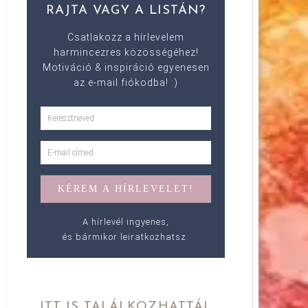
RAJTA VAGY A LISTÁN?
Csatlakozz a hírlevelem
harmincezres közösségéhez!
Motiváció & inspiráció egyenesen
az e-mail fiókodba! :)
A hírlevél ingyenes,
és bármikor leiratkozhatsz.
ITT IS TALÁLKOZHATTÁL