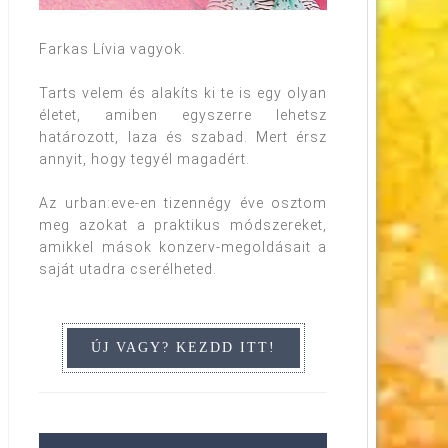
Farkas Lívia vagyok.
Tarts velem és alakíts ki te is egy olyan
életet, amiben egyszerre lehetsz
határozott, laza és szabad. Mert érsz
annyit, hogy tegyél magadért.
Az urban:eve-en tizennégy éve osztom
meg azokat a praktikus módszereket,
amikkel mások konzerv-megoldásait a
saját utadra cserélheted.