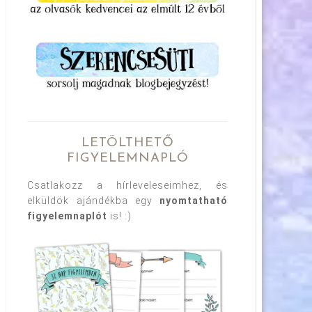
LETÖLTHETŐ
FIGYELEMNAPLÓ
Csatlakozz a hírleveleseimhez, és
elküldök ajándékba egy
nyomtatható
figyelemnaplót
is! :)