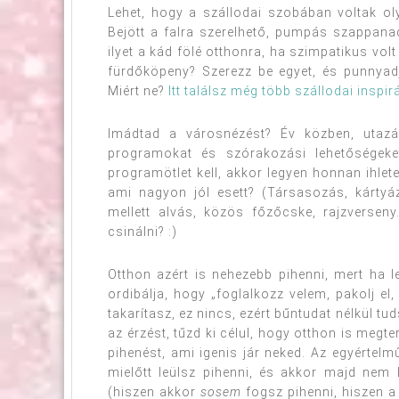
Lehet, hogy a szállodai szobában voltak o
Bejött a falra szerelhető, pumpás szappan
ilyet a kád fölé otthonra, ha szimpatikus vol
fürdőköpeny? Szerezz be egyet, és punnyad
Miért ne?
Itt találsz még több szállodai inspir
Imádtad a városnézést? Év közben, utazá
programokat és szórakozási lehetőségeket
programötlet kell, akkor legyen honnan ihlet
ami nagyon jól esett? (Társasozás, kártyá
mellett alvás, közös főzőcske, rajzverse
csinálni? :)
Otthon azért is nehezebb pihenni, mert ha le
ordibálja, hogy „foglalkozz velem, pakolj el
takarítasz, ez nincs, ezért bűntudat nélkül t
az érzést, tűzd ki célul, hogy otthon is meg
pihenést, ami igenis jár neked. Az egyértelm
mielőtt leülsz pihenni, és akkor majd nem
(hiszen akkor
sosem
fogsz pihenni, hiszen a