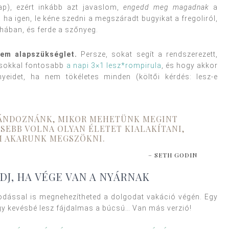
ap), ezért inkább azt javaslom,
engedd meg magadnak
a
s, ha igen, le kéne szedni a megszáradt bugyikat a fregoliról,
hában, és ferde a szőnyeg.
nem alapszükséglet.
Persze, sokat segít a rendszerezett,
 sokkal fontosabb
a napi 3×1 lesz*rompirula
, és hogy akkor
ényeidet, ha nem tökéletes minden (költői kérdés: lesz-e
RÁNDOZNÁNK, MIKOR MEHETÜNK MEGINT
SEBB VOLNA OLYAN ÉLETET KIALAKÍTANI,
M AKARUNK MEGSZÖKNI.
– SETH GODIN
DJ, HA VÉGE VAN A NYÁRNAK
dással is megnehezítheted a dolgodat vakáció végén. Egy
gy kevésbé lesz fájdalmas a búcsú… Van más verzió!