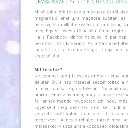
TÉVES NÉZET #1:
VÉGE A NYARALÁSNA
Minél több időt töltesz a mókuskerékből kis
megterhelő lehet újra magadra zúdítani az
bemelegítés nélkül elkezdesz újra edzeni, 
meg. Egy hét édes offline-lét után ne rögtön 
Ha a Facebook kibírta nélküled jó pár napi
bepótlod, ami kimaradt. Az információtúlt
lapáttal arra a szomorúságra, hogy befej
visszaállást.
Mit tehetsz?
Ne azonnal ugorj fejest az otthoni életbe! 
délután 3), a nap maradék részét töltsd a 
minden fonalat rögtön felvenni. Ne csak mag
amikor elmész nyaralni, hogy a hazaérkezés
fel, annak mondd nyugodtan azt, hogy másna
Egyébként meg senkinek nem kell tudnia,
visszatérésről külön írtam már
itt
, olvasd 
megérkezel. A netes rehabot tartsd meg, 
merészkedj vissza újra a közösségi oldalakra