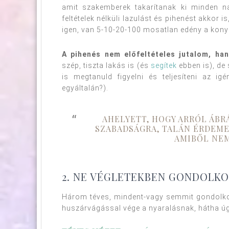
amit szakemberek takarítanak ki minden n
feltételek nélküli lazulást és pihenést akkor i
igen, van 5-10-20-100 mosatlan edény a kony
A pihenés nem előfeltételes jutalom, ha
szép, tiszta lakás is (és
segítek
ebben is), de
is megtanuld figyelni és teljesíteni az ig
egyáltalán?).
AHELYETT, HOGY ARRÓL ÁB
SZABADSÁGRA, TALÁN ÉRDEME
AMIBŐL NE
2. NE VÉGLETEKBEN GONDOLKO
Három téves, mindent-vagy semmit gondolko
huszárvágással vége a nyaralásnak, hátha ú