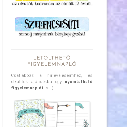
LETÖLTHETŐ
FIGYELEMNAPLÓ
Csatlakozz a hírleveleseimhez, és
elküldök ajándékba egy
nyomtatható
figyelemnaplót
is! :)