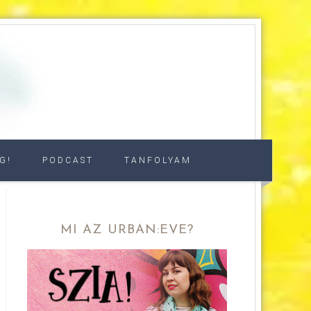
G!
PODCAST
TANFOLYAM
MI AZ URBAN:EVE?