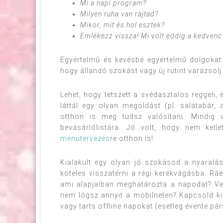
Mi a napi program?
Milyen ruha van rajtad?
Mikor, mit és hol esztek?
Emlékezz vissza! Mi volt eddig a kedvenc
Egyértelmű és kevésbé egyértelmű dolgokat 
hogy állandó szokást vagy új rutint varázsol
Lehet, hogy tetszett a svédasztalos reggeli, 
láttál egy olyan megoldást (pl. salátabár,
otthon is meg tudsz valósítani. Mindig 
bevásárlólistára. Jó volt, hogy nem kell
menütervezés
re otthon is!
Kialakult egy olyan jó szokásod a nyaralás
köteles visszatérni a régi kerékvágásba. Ráér
ami alapjaiban meghatározta a napodat? Veze
nem lógsz annyit a mobilneten? Kapcsold ki a
vagy tarts offline napokat (esetleg évente pár