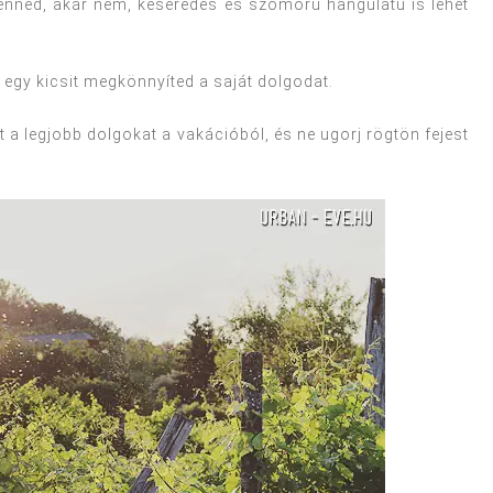
henned, akár nem, keserédes és szomorú hangulatú is lehet
 egy kicsit megkönnyíted a saját dolgodat.
 a legjobb dolgokat a vakációból, és ne ugorj rögtön fejest