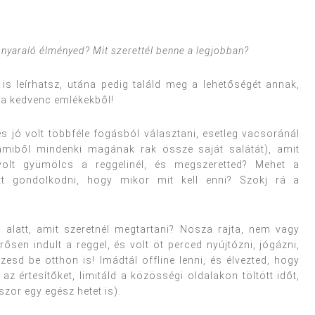
 nyaraló élményed? Mit szerettél benne a legjobban?
is leírhatsz, utána pedig találd meg a lehetőségét annak,
j a kedvenc emlékekből!
és jó volt többféle fogásból választani, esetleg vacsoránál
 amiből mindenki magának rak össze saját salátát), amit
volt gyümölcs a reggelinél, és megszeretted? Mehet a
ett gondolkodni, hogy mikor mit kell enni? Szokj rá a
 alatt, amit szeretnél megtartani? Nosza rajta, nem vagy
ősen indult a reggel, és volt öt perced nyújtózni, jógázni,
sd be otthon is! Imádtál offline lenni, és élvezted, hogy
z értesítőket, limitáld a közösségi oldalakon töltött időt,
szor egy egész hetet is).