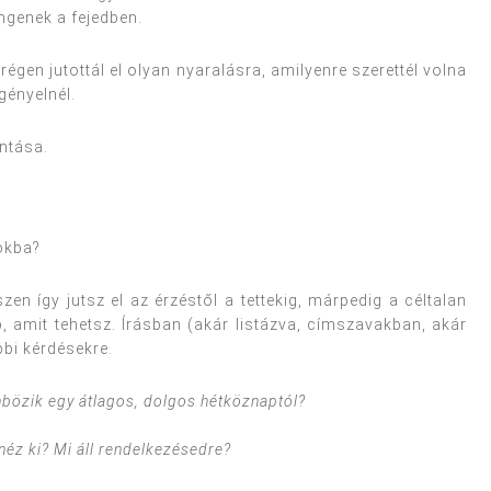
ngenek a fejedben.
gen jutottál el olyan nyaralásra, amilyenre szerettél volna
gényelnél.
ntása.
okba?
szen így jutsz el az érzéstől a tettekig, márpedig a céltalan
, amit tehetsz. Írásban (akár listázva, címszavakban, akár
bbi kérdésekre.
nbözik egy átlagos, dolgos hétköznaptól?
néz ki? Mi áll rendelkezésedre?