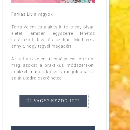
Farkas Lívia vagyok.
Tarts velem és alakíts ki te is egy olyan
életet, amiben egyszerre lehetsz
határozott, laza és szabad. Mert érsz
annyit, hogy tegyél magadért.
Az urban:eve-en tizennégy éve osztom
meg azokat a praktikus módszereket,
amikkel mások konzerv-megoldásait a
saját utadra cserélheted.