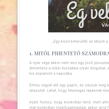
„Egy kicsit kimerültél, ez látszik
1. MITŐL PIHENTETŐ SZÁMODR
A nyár vége akkor nem lesz egy jövő júniusba
átmentesz a többi évszakba olyan dolgokat, 
kis dopamint a napodba.
Ehhez vegyél elő egy papírt, és nézzük meg 
lelazultál. Lehet, hogy felesleges lépésnek tűn
Azért fontos, hogy konkrétan leírd, mert ah
már konkrétan megfogalmaztad, akkor arra fe