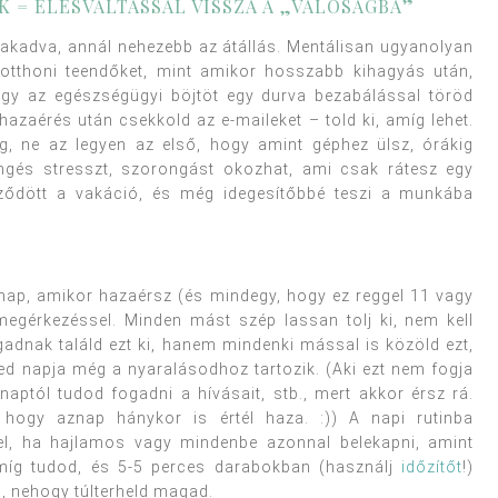
K = ÉLESVÁLTÁSSAL VISSZA A „VALÓSÁGBA”
zakadva, annál nehezebb az átállás. Mentálisan ugyanolyan
 otthoni teendőket, mint amikor hosszabb kihagyás után,
vagy az egészségügyi böjtöt egy durva bezabálással töröd
hazaérés után csekkold az e-maileket – told ki, amíg lehet.
g, ne az legyen az első, hogy amint géphez ülsz, órákig
engés stresszt, szorongást okozhat, ami csak rátesz egy
eződött a vakáció, és még idegesítőbbé teszi a munkába
Aznap, amikor hazaérsz (és mindegy, hogy ez reggel 11 vagy
megérkezéssel. Minden mást szép lassan tolj ki, nem kell
adnak találd ezt ki, hanem mindenki mással is közöld ezt,
ed napja még a nyaralásodhoz tartozik. (Aki ezt nem fogja
ptól tudod fogadni a hívásait, stb., mert akkor érsz rá.
 hogy aznap hánykor is értél haza. :)) A napi rutinba
el, ha hajlamos vagy mindenbe azonnal belekapni, amint
amíg tudod, és 5-5 perces darabokban (használj
időzítőt
!)
, nehogy túlterheld magad.