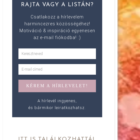
RAJTA VAGY A LISTÁN?
Csatlakozz a hírlevelem
harmincezres közösségéhez!
Motiváció & inspiráció egyenesen
az e-mail fiókodba! :)
A hírlevél ingyenes,
és bármikor leiratkozhatsz.
ITT IS TALÁLKOZHATTÁL