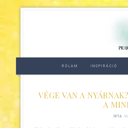
RÓLAM
INSPIRÁCIÓ
VÉGE VAN A NYÁRNAK?
A MI
ÍRTA:
V