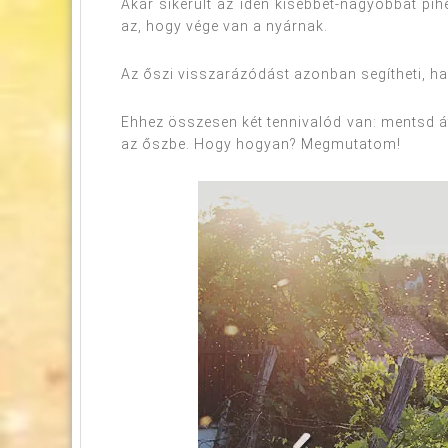
Akár sikerült az idén kisebbet-nagyobbat pi
az, hogy vége van a nyárnak.
Az őszi visszarázódást azonban segítheti, ha
Ehhez összesen két tennivalód van: mentsd át
az őszbe. Hogy hogyan? Megmutatom!