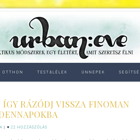
OTTHON
TEST&LÉLEK
ÜNNEPEK
SEGÍTSÉ
 ÍGY RÁZÓDJ VISSZA FINOMAN
NDENNAPOKBA
IA
|
22 HOZZÁSZÓLÁS