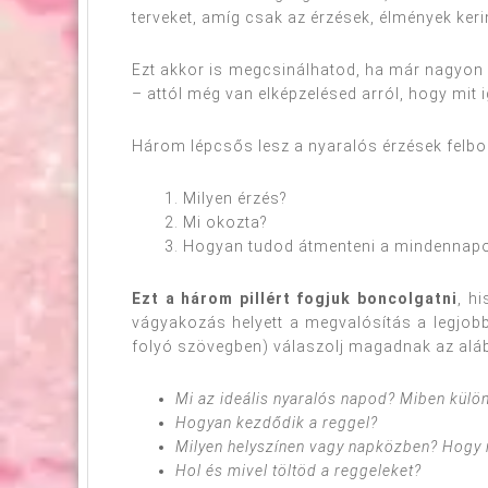
terveket, amíg csak az érzések, élmények keri
Ezt akkor is megcsinálhatod, ha már nagyon ré
– attól még van elképzelésed arról, hogy mit i
Három lépcsős lesz a nyaralós érzések felbo
1. Milyen érzés?
2. Mi okozta?
3. Hogyan tudod átmenteni a mindennap
Ezt a három pillért fogjuk boncolgatni
, hi
vágyakozás helyett a megvalósítás a legjobb
folyó szövegben) válaszolj magadnak az alá
Mi az ideális nyaralós napod? Miben külö
Hogyan kezdődik a reggel?
Milyen helyszínen vagy napközben?
Hogy 
Hol és mivel töltöd a reggeleket?