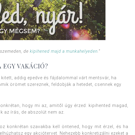
 a szemeden, de
kipihened majd a munkahelyeden
.”
A EGY VAKÁCIÓ?
 kitett, addig epedve és fájdalommal várt mentsvár, ha
amik örömet szereznek, feldobják a hetedet, csennek egy
konkrétan, hogy mi az, amitől úgy érzed: kipihented magad,
ik az írás, de abszolút nem az.
hoz konkrétan szavakba kell öntened, hogy mit érzel, és ha
lhúzhatsz egy akciótervet. Nehezebb konkretizálni ezeket a