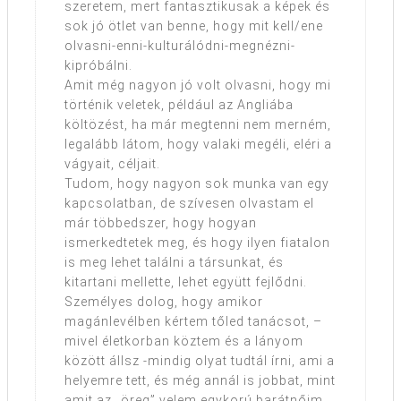
szeretem, mert fantasztikusak a képek és
sok jó ötlet van benne, hogy mit kell/ene
olvasni-enni-kulturálódni-megnézni-
kipróbálni.
Amit még nagyon jó volt olvasni, hogy mi
történik veletek, például az Angliába
költözést, ha már megtenni nem merném,
legalább látom, hogy valaki megéli, eléri a
vágyait, céljait.
Tudom, hogy nagyon sok munka van egy
kapcsolatban, de szívesen olvastam el
már többedszer, hogy hogyan
ismerkedtetek meg, és hogy ilyen fiatalon
is meg lehet találni a társunkat, és
kitartani mellette, lehet együtt fejlődni.
Személyes dolog, hogy amikor
magánlevélben kértem tőled tanácsot, –
mivel életkorban köztem és a lányom
között állsz -mindig olyat tudtál írni, ami a
helyemre tett, és még annál is jobbat, mint
amit az „öreg” velem egykorú barátnőim