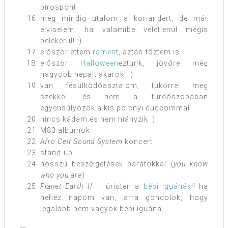
pirospont.
még mindig utálom a koriandert, de már
elviselem, ha valamibe véletlenül mégis
belekerül! :)
először ettem
ramen
t, aztán főztem is
először
Halloween
eztünk, jövőre még
nagyobb hepajt akarok! :)
van fésülködőasztalom, tükörrel meg
székkel, és nem a fürdőszobában
egyensúlyozok a kis polcnyi cuccommal
nincs kádam és nem hiányzik :)
M83 albumok
Afro Celt Sound System
koncert
stand-up
hosszú beszélgetések barátokkal (
you know
who you are
)
Planet Earth II
— úristen a
bébi iguánák
!! ha
nehéz napom van, arra gondolok, hogy
legalább nem vagyok bébi iguána.