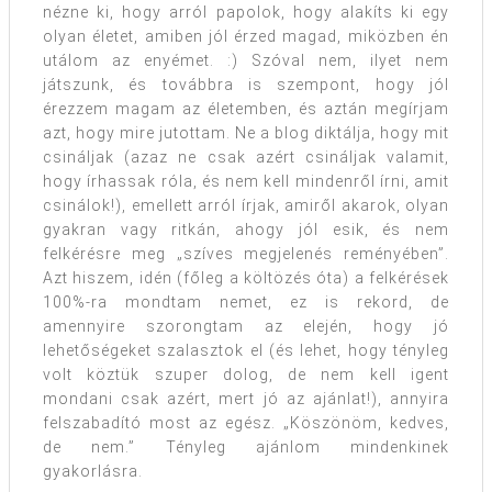
nézne ki, hogy arról papolok, hogy alakíts ki egy
olyan életet, amiben jól érzed magad, miközben én
utálom az enyémet. :) Szóval nem, ilyet nem
játszunk, és továbbra is szempont, hogy jól
érezzem magam az életemben, és aztán megírjam
azt, hogy mire jutottam. Ne a blog diktálja, hogy mit
csináljak (azaz ne csak azért csináljak valamit,
hogy írhassak róla, és nem kell mindenről írni, amit
csinálok!), emellett arról írjak, amiről akarok, olyan
gyakran vagy ritkán, ahogy jól esik, és nem
felkérésre meg „szíves megjelenés reményében”.
Azt hiszem, idén (főleg a költözés óta) a felkérések
100%-ra mondtam nemet, ez is rekord, de
amennyire szorongtam az elején, hogy jó
lehetőségeket szalasztok el (és lehet, hogy tényleg
volt köztük szuper dolog, de nem kell igent
mondani csak azért, mert jó az ajánlat!), annyira
felszabadító most az egész. „Köszönöm, kedves,
de nem.” Tényleg ajánlom mindenkinek
gyakorlásra.