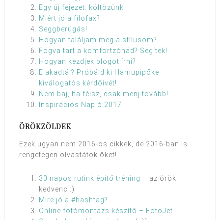
Egy új fejezet: költözünk
Miért jó a filofax?
Seggberúgás!
Hogyan találjam meg a stílusom?
Fogva tart a komfortzónád? Segítek!
Hogyan kezdjek blogot írni?
Elakadtál? Próbáld ki Hamupipőke
kiválogatós kérdőívét!
Nem baj, ha félsz, csak menj tovább!
Inspirációs Napló 2017
ÖRÖKZÖLDEK
Ezek ugyan nem 2016-os cikkek, de 2016-ban is
rengetegen olvastátok őket!
30 napos rutinkiépítő tréning
– az örök
kedvenc :)
Mire jó a #hashtag?
Online fotómontázs készítő – FotoJet