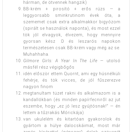
hárman, de ötvennek hangzik)
BB-krém + pirosító + erős rúzs — a
leggyorsabb sminkrutinom évek óta, a
szememet csak extra alkalmakkor bigyózom
(spirált se használok naponta), és most ezzel
tök jól elvagyok, élvezem, hogy mennyire
gyorsan kész :D és leszarós napokon
természetesen csak BB-krém vagy még az se.
Muhahhaha.
Gilmore Girls: A Year In The Life
— utolsó
másfél rész végigbőgős
idén először ettem Quornt, ami egy húsnélküli
fehérje, és tök vicces, de jól fűszerezve
nagyon finom
megtanultam tüzet rakni és alkalmazom is a
kandallókban (és minden papírfecniről az jut
eszembe, hogy „ez jó lesz gyújtósnak!” — én
lettem a tűzrakás Mórickája)
van ukulelém és kitartóan gyakorolok és
gyártom a hülye dalocskáimat, most már