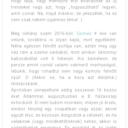
hogy látja, vagy mennyire érzi elvárásnak az új
trendeket vagy azt, hogy „fogyasztható” legyen,
amit csinál. Na, majd máskor, de jelezzétek, ha ez
nem csak nekem izgalmas téma! :)
Még néhány szám 2016-ból:
Gomez
4 éve van
velünk, továbbra is olyan kajla, mint egyébként.
Néha egészen felnőtt pofája van, aztán meg úgy
néz rám a szeme sarkából, mint amikor öklömnyi
babzsákállat volt 6 hetesen. Kis kaméleon, de
persze amint csinál valami vakmerő marhaságot,
lebukik, hogy rohadtul nem nagy komoly felnőtt
nyúl! :D (Akkor se, ha a kora azt diktálná.)
Idiótácskánk.
Áprilisban ünnepeltünk eddig összesen 16 közös
évet Ádámmal, augusztusban a 8. házassági
évfordulót. El nem tudom mondani, milyen jó érzés,
amikor tényleg egy csapatban vagy azzal, akivel
együtt élsz, és közösen dolgoztok a célokért, és ha
valakinek (vagy mindkettőtöknek) nehéz, akkor is
számíthattok egymásra. És mindjárt itt az újabb