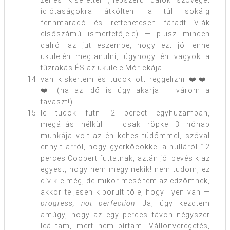
zenés kísérettel (népszerű dalok szövegét
idiótaságokra átkölteni a túl sokáig
fennmaradó és rettenetesen fáradt Viák
elsőszámú ismertetőjele) — plusz minden
dalról az jut eszembe, hogy ezt jó lenne
ukulelén megtanulni, úgyhogy én vagyok a
tűzrakás ÉS az ukulele Mórickája
van kiskertem és tudok ott reggelizni ❤️❤️
❤️ (ha az idő is úgy akarja — várom a
tavaszt!)
le tudok futni 2 percet egyhuzamban,
megállás nélkül — csak röpke 3 hónap
munkája volt az én kehes tüdőmmel, szóval
ennyit arról, hogy gyerkőcökkel a nulláról 12
perces Coopert futtatnak, aztán jól bevésik az
egyest, hogy nem megy nekik! nem tudom, ez
dívik-e még, de mikor meséltem az edzőmnek,
akkor teljesen kiborult tőle, hogy ilyen van —
progress, not perfection
. Ja, úgy kezdtem
amúgy, hogy az egy perces távon négyszer
leálltam, mert nem bírtam. Vállonveregetés,