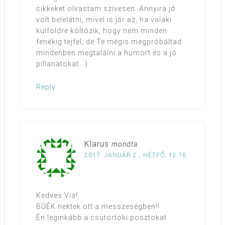
cikkeket olvastam szívesen. Annyira jó
volt belelátni, mivel is jár az, ha valaki
külföldre költözik, hogy nem minden
fenékig tejfel, de Te mégis megpróbáltad
mindenben megtalálni a humort és a jó
pillanatokat. :)
Reply
Klarus
mondta
2017. JANUÁR 2., HÉTFŐ, 12:18
Kedves Via!
BÚÉK nektek ott a messzeségben!!
Én leginkább a csütörtöki posztokat