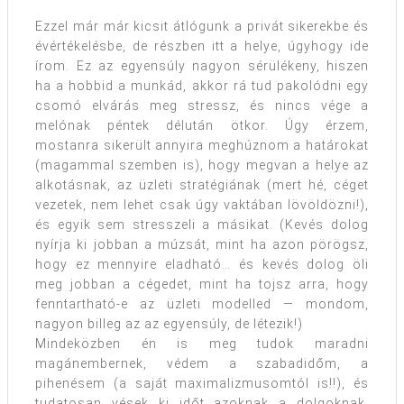
Ezzel már már kicsit átlógunk a privát sikerekbe és
évértékelésbe, de részben itt a helye, úgyhogy ide
írom. Ez az egyensúly nagyon sérülékeny, hiszen
ha a hobbid a munkád, akkor rá tud pakolódni egy
csomó elvárás meg stressz, és nincs vége a
melónak péntek délután ötkor. Úgy érzem,
mostanra sikerült annyira meghúznom a határokat
(magammal szemben is), hogy megvan a helye az
alkotásnak, az üzleti stratégiának (mert hé, céget
vezetek, nem lehet csak úgy vaktában lövöldözni!),
és egyik sem stresszeli a másikat. (Kevés dolog
nyírja ki jobban a múzsát, mint ha azon pörögsz,
hogy ez mennyire eladható… és kevés dolog öli
meg jobban a cégedet, mint ha tojsz arra, hogy
fenntartható-e az üzleti modelled — mondom,
nagyon billeg az az egyensúly, de létezik!)
Mindeközben én is meg tudok maradni
magánembernek, védem a szabadidőm, a
pihenésem (a saját maximalizmusomtól is!!), és
tudatosan vések ki időt azoknak a dolgoknak,