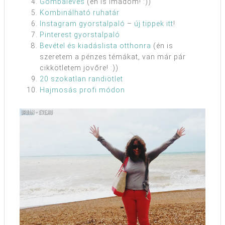
Gombaleves
(én is imádom! :))
Kombinálható ruhatár
Instagram gyorstalpaló
–
új tippek itt
!
Pinterest gyorstalpaló
Bevétel és kiadáslista otthonra
(én is
szeretem a pénzes témákat, van már pár
cikkötletem jövőre! :))
20 szokatlan randiötlet
Hajmosás profi módon