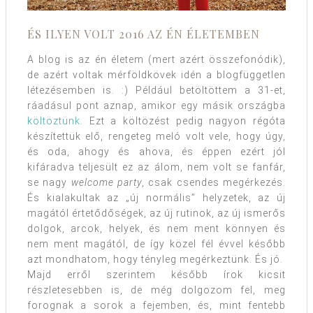
ÉS ILYEN VOLT 2016 AZ ÉN ÉLETEMBEN
A blog is az én életem (mert azért összefonódik),
de azért voltak mérföldkövek idén a blogfüggetlen
létezésemben is. :) Például betöltöttem a 31-et,
ráadásul pont aznap, amikor egy másik országba
költöztünk
. Ezt a költözést pedig nagyon régóta
készítettük elő, rengeteg meló volt vele, hogy úgy,
és oda, ahogy és ahova, és éppen ezért jól
kifáradva teljesült ez az álom, nem volt se fanfár,
se nagy
welcome party
, csak csendes megérkezés.
És kialakultak az „új normális” helyzetek, az új
magától értetődőségek, az új rutinok, az új ismerős
dolgok, arcok, helyek, és nem ment könnyen és
nem ment magától, de így közel fél évvel később
azt mondhatom, hogy tényleg megérkeztünk. És jó.
Majd erről szerintem később írok kicsit
részletesebben is, de még dolgozom fel, meg
forognak a sorok a fejemben, és, mint fentebb