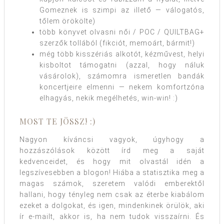
Gomeznek is szimpi az illető — válogatós,
tőlem örökölte)
több könyvet olvasni női / POC / QUILTBAG+
szerzők tollából (fikciót, memoárt, bármit!)
még több kisszériás alkotót, kézművest, helyi
kisboltot támogatni (azzal, hogy náluk
vásárolok), számomra ismeretlen bandák
koncertjeire elmenni — nekem komfortzóna
elhagyás, nekik megélhetés, win-win! :)
MOST TE JÖSSZ! :)
Nagyon kíváncsi vagyok, úgyhogy a
hozzászólások között írd meg a saját
kedvenceidet, és hogy mit olvastál idén a
legszívesebben a blogon! Hiába a statisztika meg a
magas számok, szeretem valódi emberektől
hallani, hogy tényleg nem csak az éterbe kiabálom
ezeket a dolgokat, és igen, mindenkinek örülök, aki
ír e-mailt, akkor is, ha nem tudok visszaírni. És