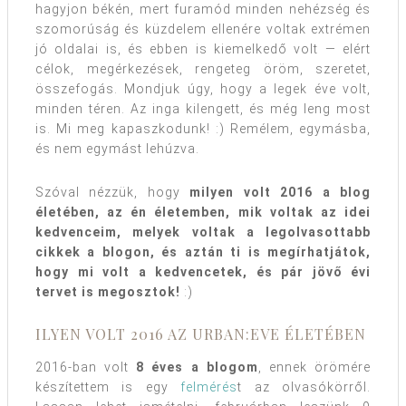
hagyjon békén, mert furamód minden nehézség és
szomorúság és küzdelem ellenére voltak extrémen
jó oldalai is, és ebben is kiemelkedő volt — elért
célok, megérkezések, rengeteg öröm, szeretet,
összefogás. Mondjuk úgy, hogy a legek éve volt,
minden téren. Az inga kilengett, és még leng most
is. Mi meg kapaszkodunk! :) Remélem, egymásba,
és nem egymást lehúzva.
Szóval nézzük, hogy
milyen volt 2016 a blog
életében, az én életemben, mik voltak az idei
kedvenceim, melyek voltak a legolvasottabb
cikkek a blogon, és aztán ti is megírhatjátok,
hogy mi volt a kedvencetek, és pár jövő évi
tervet is megosztok!
:)
ILYEN VOLT 2016 AZ URBAN:EVE ÉLETÉBEN
2016-ban volt
8 éves a blogom
, ennek örömére
készítettem is egy
felmérés
t az olvasókörről.