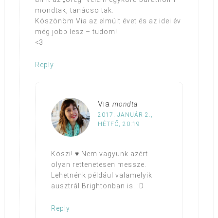
mondtak, tanácsoltak.
Köszönöm Via az elmúlt évet és az idei év
még jobb lesz – tudom!
<3
Reply
Via
mondta
2017. JANUÁR 2.,
HÉTFŐ, 20:19
Köszi! ♥ Nem vagyunk azért
olyan rettenetesen messze.
Lehetnénk például valamelyik
ausztrál Brightonban is. :D
Reply