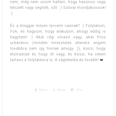
nem, még nem unom hallani, hogy hasznos vagy
tetszett vagy segített, sőt. :) Szóval mondjátooook!
:)
És a bloggal milyen terveim vannak? :) Folytatom,
írok, és hagyom, hogy alakuljon, ahogy eddig is
hagytam! :) Akár régi olvasó vagy, akár friss
urbánévis (minden híresztelés ellenére engem
továbbra sem így hívnak amúgy :)), köszi, hogy
elolvastad és hogy itt vagy, és köszi, ha velem
tartasz a folytatásra is. A végtelenbe és tovább! ❤️
Share
Share
Pin