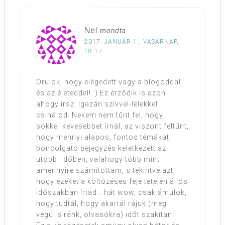
Nel
mondta
2017. JANUÁR 1., VASÁRNAP,
18:17
Örülök, hogy elégedett vagy a blogoddal
és az életeddel! :) Ez érződik is azon
ahogy írsz. Igazán szívvel-lélekkel
csinálod. Nekem nem tűnt fel, hogy
sokkal kevesebbet írnál, az viszont feltűnt,
hogy mennyi alapos, fontos témákat
boncolgató bejegyzés keletkezett az
utóbbi időben, valahogy több mint
amennyire számítottam, s tekintve azt,
hogy ezeket a költözéses feje tetején állós
időszakban írtad… hát wow, csak ámulok,
hogy tudtál, hogy akartál rájuk (meg
végülis ránk, olvasókra) időt szakítani.