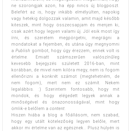
ne szorongjak azon, ha épp nincs új blogposzt.
Belefért az is, hogy inkább elmélyülten, napokig
vagy hetekig dolgozzak valamin, amit majd később
kiteszek, mint hogy összecsapjam és menjen ki,
csak azért hogy legyen valami új. Jól esik most így
írni, és szeretem megpörgetni, megrágni a
mondatokat a fejemben, és utána úgy megnyomni
a
Publish
gombot, hogy úgy érezzem, ennek volt is
értelme. Emiatt számszerűen valószínűleg
kevesebb bejegyzés született 2016-ban, mint
korábban, de mivel nem kilóra megy, nem is fogom
ellenőrizni a konkrét számot (megtehetném, de
nem fogom), mert nem ez számít. Nekem
legalábbis. :) Szerintem fontosabb, hogy mit
mondok, és hogy elégedett legyek annak a
minőségével és önazonosságával, mint hogy
ömlik-e belőlem a
content
.
Hiszen hiába a blog a főállásom, nem szabad,
hogy egy utált kötelezőség legyen belőle, mert
akkor mi értelme van az egésznek… Plusz hülyén is