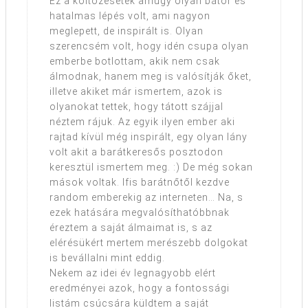
Ez a költözésetek amúgy olyan bátor és
hatalmas lépés volt, ami nagyon
meglepett, de inspirált is. Olyan
szerencsém volt, hogy idén csupa olyan
emberbe botlottam, akik nem csak
álmodnak, hanem meg is valósítják őket,
illetve akiket már ismertem, azok is
olyanokat tettek, hogy tátott szájjal
néztem rájuk. Az egyik ilyen ember aki
rajtad kívül még inspirált, egy olyan lány
volt akit a barátkeresős posztodon
keresztül ismertem meg. :) De még sokan
mások voltak. Ifis barátnőtől kezdve
random emberekig az interneten… Na, s
ezek hatására megvalósíthatóbbnak
éreztem a saját álmaimat is, s az
elérésükért mertem merészebb dolgokat
is bevállalni mint eddig.
Nekem az idei év legnagyobb elért
eredményei azok, hogy a fontossági
listám csúcsára küldtem a saját