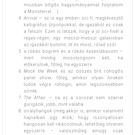
moziban bőgős hagyományaimat folytatom
a Monsterrel… :)
Arrival
— ez is egy emberi sci-fi, megtévesztő
kalligráfus űrpolipokkal, de igazából ez csak
a felszín. Ezen is látszik, hogy a jó sci-finél a
réges-régen, egy messzi-messzi galaxisban
az igazából bullshit, itt és most, rólad szól.
a rókás bögrém és a rókás kezeslábasom —
mert mindig mosolyognom kell, ha
előkerülnek, főleg, ha egyszerre
Mock the Week
és az összes brit röhögős
panel show, főleg, amikor olyan híreken
tudok végre röhögni, amin legszívesebben
sírnék
The Affair
— na ez a sorozat sem szarral
gurigázik, jobb, mint valaha.
sirályhangok (még akkor is, amikor valamiért
hajnalban úgy érzik, hogy iszonyatosan
hangosan kell rikácsolniuk, lehetőleg ötvenen
egyszerre – valószínűleg amúgy csak