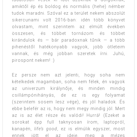
amiktől ép és boldog és normális (hehe) némber
tudok maradni. Szóval ez a terület nekem abszolút
sikercunami volt 2016-ban: idén több könyvet
olvastam, mint szerintem az elmúlt években
összesen, és többet tornázom és többet
kirándulok és — bár paradoxnak tűnik — a több
pihenéstől hatékonyabb vagyok, jobb ötleteim
vannak, és még jobban szeretek írni. Juhú,
pirospont nekem! :)
Ez persze nem azt jelenti, hogy soha nem
kételkedek magamban, soha nem félek, én vagyok
az univerzum királynője, és minden mindig
csillámpónihányás, de ez is egy folyamat
(szerintem sosem lesz vége), és jól haladok. És
ebbe belefér az is, hogy nem megy mindig jól. Mert
az is az élet része és valódi! Hurrá! (Ezeket a
sorokat épp full taknyosan írom, laptopról,
kanapén,
life’s good
, ez is elmúlik egyszer, most
ennek jött el az ideje, meg a mézes