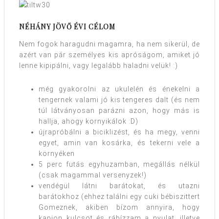
NÉHÁNY JÖVŐ ÉVI CÉLOM
Nem fogok haragudni magamra, ha nem sikerül, de
azért van pár személyes kis apróságom, amiket jó
lenne kipipálni, vagy legalább haladni velük! :)
még gyakorolni az ukulelén és énekelni a
tengernek valami jó kis tengeres dalt (és nem
túl látványosan parázni azon, hogy más is
hallja, ahogy kornyikálok :D)
újrapróbálni a biciklizést, és ha megy, venni
egyet, amin van kosárka, és tekerni vele a
környéken
5 perc futás egyhuzamban, megállás nélkül
(csak magammal versenyzek!)
vendégül látni barátokat, és utazni
barátokhoz (ehhez találni egy cuki bébiszittert
Gomeznek, akiben bízom annyira, hogy
kapjon kulcsot és rábízzam a nyulat, illetve