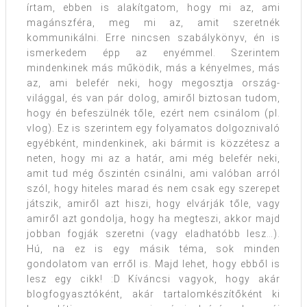
írtam, ebben is alakítgatom, hogy mi az, ami
magánszféra, meg mi az, amit szeretnék
kommunikálni. Erre nincsen szabálykönyv, én is
ismerkedem épp az enyémmel. Szerintem
mindenkinek más működik, más a kényelmes, más
az, ami belefér neki, hogy megosztja ország-
világgal, és van pár dolog, amiről biztosan tudom,
hogy én befeszülnék tőle, ezért nem csinálom (pl.
vlog). Ez is szerintem egy folyamatos dolgoznivaló
egyébként, mindenkinek, aki bármit is közzétesz a
neten, hogy mi az a határ, ami még belefér neki,
amit tud még őszintén csinálni, ami valóban arról
szól, hogy hiteles marad és nem csak egy szerepet
játszik, amiről azt hiszi, hogy elvárják tőle, vagy
amiről azt gondolja, hogy ha megteszi, akkor majd
jobban fogják szeretni (vagy eladhatóbb lesz…).
Hú, na ez is egy másik téma, sok minden
gondolatom van erről is. Majd lehet, hogy ebből is
lesz egy cikk! :D Kíváncsi vagyok, hogy akár
blogfogyasztóként, akár tartalomkészítőként ki