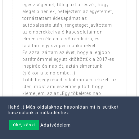
egészségemet, főleg azt a részét, hogy
eleget pihenjek, befejeztem az egyetemet,
tornáztattam édesapámat az
autóbalesete után, rengeteget javítottam
az emberekkel való kapcsolataimon,
elmentem életem első randijára, és
találtam egy szuper munkahelyet.
És azzal zártam az évet, hogy a legjobb
barátnőmmel együtt kitöltöttük a 2017-es
inspirációs naplót, aztán elmentünk
éjfélkor a templomba. :)
Több bejegyzésed is különösen tetszett az
idén, most ami eszembe jutott, hogy
kiemeljem, az az „Egy tökéletes nap
margójára”, mert abban van az a rész,
Hahó :) Más oldalakhoz hasonlóan mi is sütiket
hogy “megfogunkhalnííííííí”, és bizony
használunk a működéshez.
jópárszor éreztem úgy magam. :)) S
olyankor elolvastam, hogy
Adatvédelem
Oké, köszi
megnyugodjak, hogy nem baj, ha visítok
mint egy kismalac, attól még nem vagyok