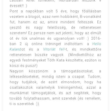
Lassan lehet ismételni, februárban leszünk 9
évesek!! :)
Pont a napokban volt 5 éve, hogy főállásban
vezetem a blogot, azaz nem hobbiként, B-vonatként
fut, hanem ez az, amire mindent felteszek. Ez
ijesztő és nagy felelősség, de rettenetesen
szeretem! Ez persze nem azt jelenti, hogy az elmúlt
öt év tök unalmas és ugyanolyan volt! :) 2016-
ban 2 új online tréninget indítottam: a
Hello
Kaland
ot és a
Vitorlát fel!
-t, és mindkettőre
rettenetesen büszke vagyok. (Mindkettőhöz az
egyedi festményeket Tóth Kata készítette, ezúton is
köszi és puszi!)
Nagyon köszönöm a támogatásotokat, a
lelkesedéseteket, mindig isteni a csapat. Tudom,
hogy tudjátok, de azért elmondom, hogy ha
csatlakoztok valamelyik tréningemhez, azzal a
munkámat támogatjátok, és azt segítitek, hogy
tovább folytathassam, amit szeretek (és remélem,
ti is szeretitek :)).