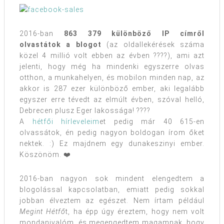
2016-ban
863 379 különböző IP címről
olvastátok a blogot
(az oldallekérések száma
közel 4 millió volt ebben az évben ????), ami azt
jelenti, hogy még ha mindenki egyszerre olvas
otthon, a munkahelyen, és mobilon minden nap, az
akkor is 287 ezer különböző ember, aki legalább
egyszer erre tévedt az elmúlt évben, szóval helló,
Debrecen plusz Eger lakossága! ????
A
hétfői hírleveleim
et pedig már 40 615-en
olvassátok, én pedig nagyon boldogan írom őket
nektek. :) Ez majdnem egy dunakeszinyi ember.
Köszönöm. ❤️
2016-ban nagyon sok mindent elengedtem a
blogolással kapcsolatban, emiatt pedig sokkal
jobban élveztem az egészet. Nem írtam például
Megint Hétfő
t, ha épp úgy éreztem, hogy nem volt
mondanivalóm, és megengedtem magamnak, hogy