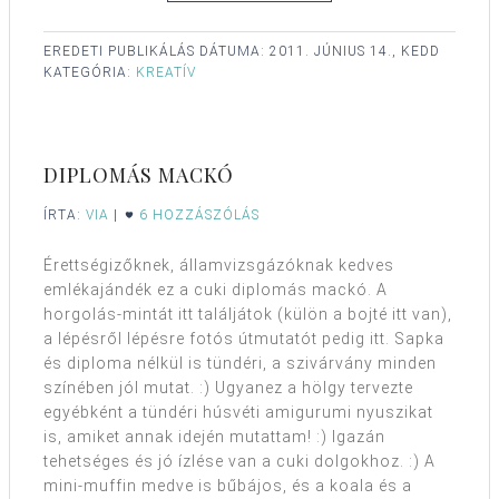
EREDETI PUBLIKÁLÁS DÁTUMA:
2011. JÚNIUS 14., KEDD
KATEGÓRIA:
KREATÍV
DIPLOMÁS MACKÓ
ÍRTA:
VIA
|
6 HOZZÁSZÓLÁS
Érettségizőknek, államvizsgázóknak kedves
emlékajándék ez a cuki diplomás mackó. A
horgolás-mintát itt találjátok (külön a bojté itt van),
a lépésről lépésre fotós útmutatót pedig itt. Sapka
és diploma nélkül is tündéri, a szivárvány minden
színében jól mutat. :) Ugyanez a hölgy tervezte
egyébként a tündéri húsvéti amigurumi nyuszikat
is, amiket annak idején mutattam! :) Igazán
tehetséges és jó ízlése van a cuki dolgokhoz. :) A
mini-muffin medve is bűbájos, és a koala és a