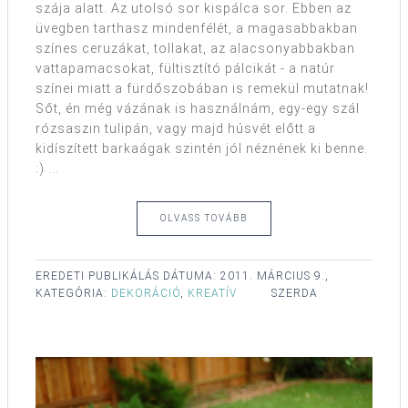
szája alatt. Az utolsó sor kispálca sor. Ebben az
üvegben tarthasz mindenfélét, a magasabbakban
színes ceruzákat, tollakat, az alacsonyabbakban
vattapamacsokat, fültisztító pálcikát - a natúr
színei miatt a fürdőszobában is remekül mutatnak!
Sőt, én még vázának is használnám, egy-egy szál
rózsaszin tulipán, vagy majd húsvét előtt a
kidíszített barkaágak szintén jól néznének ki benne.
:) ...
OLVASS TOVÁBB
EREDETI PUBLIKÁLÁS DÁTUMA:
2011. MÁRCIUS 9.,
KATEGÓRIA:
DEKORÁCIÓ
,
KREATÍV
SZERDA