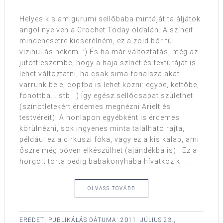
Helyes kis amigurumi sellőbaba mintáját találjátok
angol nyelven a Crochet Today oldalán. A színeit
mindenesetre kicserélném, ez a zöld bőr túl
vizihullás nekem. :) És ha már változtatás, még az
jutott eszembe, hogy a haja színét és textúráját is
lehet változtatni, ha csak sima fonalszálakat
varrunk bele, copfba is lehet közni: egybe, kettőbe,
fonottba... stb. :) Így egész sellőcsapat születhet
(színötletekért érdemes megnézni Arielt és
testvéreit). A honlapon egyébként is érdemes
körülnézni, sok ingyenes minta található rajta,
például ez a cirkuszi fóka, vagy ez a kis kalap, ami
őszre még bőven elkészülhet (ajándékba is). Ez a
horgolt torta pedig babakonyhába hívatkozik. ...
OLVASS TOVÁBB
EREDETI PUBLIKÁLÁS DÁTUMA:
2011. JÚLIUS 23.,