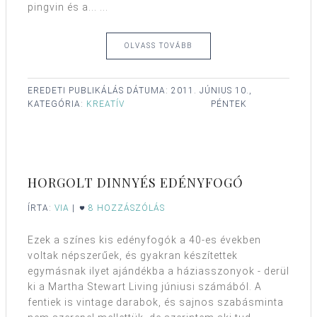
pingvin és a... ...
OLVASS TOVÁBB
EREDETI PUBLIKÁLÁS DÁTUMA:
2011. JÚNIUS 10.,
KATEGÓRIA:
KREATÍV
PÉNTEK
HORGOLT DINNYÉS EDÉNYFOGÓ
ÍRTA:
VIA
|
8 HOZZÁSZÓLÁS
Ezek a színes kis edényfogók a 40-es években
voltak népszerűek, és gyakran készítettek
egymásnak ilyet ajándékba a háziasszonyok - derül
ki a Martha Stewart Living júniusi számából. A
fentiek is vintage darabok, és sajnos szabásminta