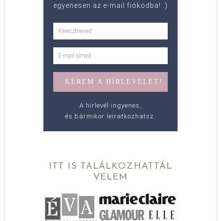
egyenesen az e-mail fiókodba! :)
A hírlevél ingyenes,
és bármikor leiratkozhatsz.
ITT IS TALÁLKOZHATTÁL
VELEM