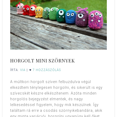
HORGOLT MINI SZÖRNYEK
ÍRTA:
VIA
|
7 HOZZÁSZÓLÁS
A múltkori horgolt szíven felbuzdulva végül
elkezdtem ténylegesen horgolni, és sikerült is egy
szívecskét készre elkészítenem. Azóta minden
horgolós bejegyzést elmentek, és nagy
lelkesedéssel figyelem, hogy mik készülnek. Így
találtam rá erre a csodás szörnyikebandára, akik
egy minta variációi, horgolni ugyanúgy kell őket,