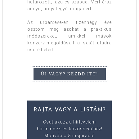
határozott, laza és szabad. Mert érsz
annyit, hogy tegyél magadért.
Az urban:eve-en tizennégy éve
osztom meg azokat a praktikus
módszereket, amikkel mások
konzerv-megoldásait a saját utadra
cserélheted.
RAJTA VAGY A LISTÁN?
Csatlakozz a hírlevelem
harmincezres közösségéhez!
Motiváció & inspiráció