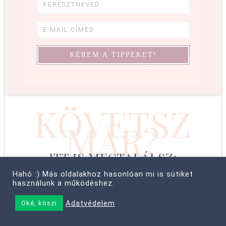
KÖVETSZ
MÁR?
ITT IS MEGTALÁLSZ:
Hahó :) Más oldalakhoz hasonlóan mi is sütiket
használunk a működéshez.
Adatvédelem
Oké, köszi
© COPYRIGHT 2008–2026 CABBIT SUPREME LTD, FARKAS LÍVIA
• MINDEN JOG FENNTARTVA! ·