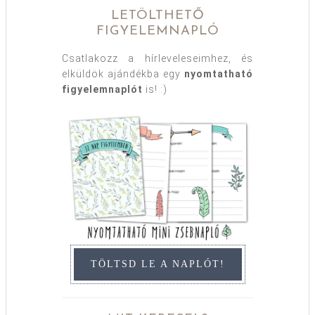
LETÖLTHETŐ
FIGYELEMNAPLÓ
Csatlakozz a hírleveleseimhez, és
elküldök ajándékba egy
nyomtatható
figyelemnaplót
is! :)
TÖLTSD LE A NAPLÓT!