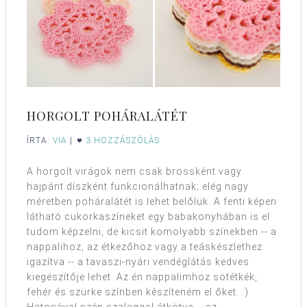
HORGOLT POHÁRALÁTÉT
ÍRTA:
VIA
|
3 HOZZÁSZÓLÁS
A horgolt virágok nem csak brossként vagy
hajpánt díszként funkcionálhatnak; elég nagy
méretben poháralátét is lehet belőlük. A fenti képen
látható cukorkaszíneket egy babakonyhában is el
tudom képzelni, de kicsit komolyabb színekben -- a
nappalihoz, az étkezőhöz vagy a teáskészlethez
igazítva -- a tavaszi-nyári vendéglátás kedves
kiegészítője lehet. Az én nappalimhoz sötétkék,
fehér és szürke színben készíteném el őket. :)
Hatosával szép szalaggal átkötve -- az