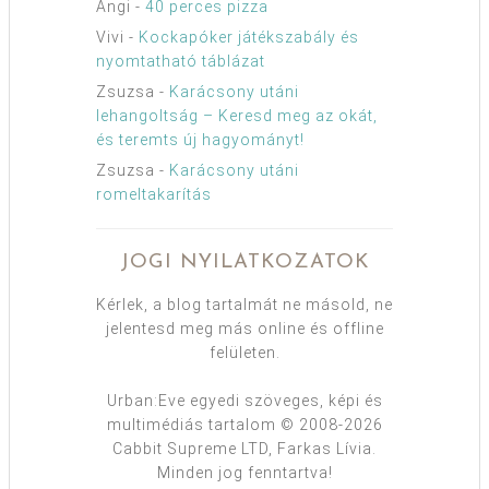
Angi
-
40 perces pizza
Vivi
-
Kockapóker játékszabály és
nyomtatható táblázat
Zsuzsa
-
Karácsony utáni
lehangoltság – Keresd meg az okát,
és teremts új hagyományt!
Zsuzsa
-
Karácsony utáni
romeltakarítás
JOGI NYILATKOZATOK
Kérlek, a blog tartalmát ne másold, ne
jelentesd meg más online és offline
felületen.
Urban:Eve egyedi szöveges, képi és
multimédiás tartalom © 2008-2026
Cabbit Supreme LTD, Farkas Lívia.
Minden jog fenntartva!