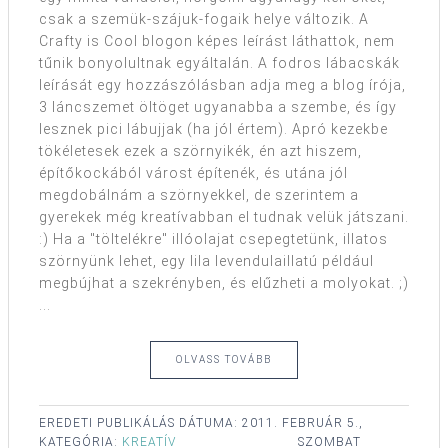
csak a szemük-szájuk-fogaik helye változik. A
Crafty is Cool blogon képes leírást láthattok, nem
tűnik bonyolultnak egyáltalán. A fodros lábacskák
leírását egy hozzászólásban adja meg a blog írója,
3 láncszemet öltöget ugyanabba a szembe, és így
lesznek pici lábujjak (ha jól értem). Apró kezekbe
tökéletesek ezek a szörnyikék, én azt hiszem,
építőkockából várost építenék, és utána jól
megdobálnám a szörnyekkel, de szerintem a
gyerekek még kreatívabban el tudnak velük játszani.
:) Ha a "töltelékre" illóolajat csepegtetünk, illatos
szörnyünk lehet, egy lila levendulaillatú például
megbújhat a szekrényben, és elűzheti a molyokat. ;)
...
OLVASS TOVÁBB
EREDETI PUBLIKÁLÁS DÁTUMA:
2011. FEBRUÁR 5.,
KATEGÓRIA:
KREATÍV
SZOMBAT