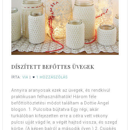
DÍSZÍTETT BEFŐTTES ÜVEGEK
ÍRTA:
VIA
|
1 HOZZÁSZÓLÁS
Annyira aranyosak ezek az üvegek, és rendkívül
praktikusan felhasználhatók! Három féle
befőttöltöztetési módot találtam a Dottie Angel
blogon. 1. Pulcsiba bújtatva Egy régi, akár
turkálóban kifejezetten erre a célra vett vékony
pulcsi ujját vágd le, a végét hajtsd vissza, és szegd
körbe. (A képen balról a második ilyen.) 2. Csipkés