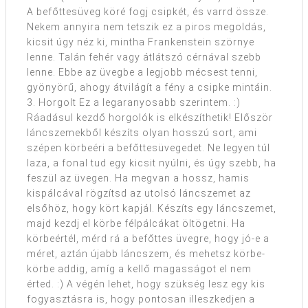
A befőttesüveg köré fogj csipkét, és varrd össze.
Nekem annyira nem tetszik ez a piros megoldás,
kicsit úgy néz ki, mintha Frankenstein szörnye
lenne. Talán fehér vagy átlátszó cérnával szebb
lenne. Ebbe az üvegbe a legjobb mécsest tenni,
gyönyörű, ahogy átvilágít a fény a csipke mintáin.
3. Horgolt Ez a legaranyosabb szerintem. :)
Ráadásul kezdő horgolók is elkészíthetik! Először
láncszemekből készíts olyan hosszú sort, ami
szépen körbeéri a befőttesüvegedet. Ne legyen túl
laza, a fonal tud egy kicsit nyúlni, és úgy szebb, ha
feszül az üvegen. Ha megvan a hossz, hamis
kispálcával rögzítsd az utolsó láncszemet az
elsőhöz, hogy kört kapjál. Készíts egy láncszemet,
majd kezdj el körbe félpálcákat öltögetni. Ha
körbeértél, mérd rá a befőttes üvegre, hogy jó-e a
méret, aztán újabb láncszem, és mehetsz körbe-
körbe addig, amíg a kellő magasságot el nem
érted. :) A végén lehet, hogy szükség lesz egy kis
fogyasztásra is, hogy pontosan illeszkedjen a