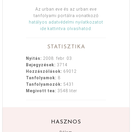
Az urban:eve és az urban:eve
tanfolyami portálra vonatkozó
hatályos adatvédelmi nyilatkozatot
ide kattintva olvashatod
.
STATISZTIKA
Nyitás:
2008. febr. 03.
Bejegyzések:
3714
Hozzászólások:
69012
Tanfolyamok:
8
Tanfolyamozók:
5431
Megivott tea:
3548 liter
HASZNOS