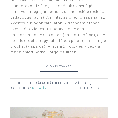
ajándékozott ízlését, otthonának színvilágát
ismerve -- még ajándék is születhet belőle (például
pedagógusnapra). A mintát az ötlet forrásánál, az
Yvestown blogon találjátok. A szabásmintában
szereplő rövidítések kibontva: ch = chain
(láncszem), ss = slip stitch (hamis kispálca), dc =
double crochet (egy ráhajtásos pálca), sc = single
crochet (kispálca). Mindenről fotók és videók a
már ajánlott Barka Horgolósuliban! ...
OLVASS TOVÁBB
EREDETI PUBLIKÁLÁS DÁTUMA:
2011. MÁJUS 5.,
KATEGÓRIA:
KREATÍV
CSÜTÖRTÖK