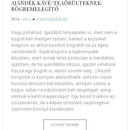
AJÁNDÉK KÁVÉ/TEAŐRÜLTEKNEK:
BÖGREMELEGÍTŐ
ÍRTA:
VIA
|
5 HOZZÁSZÓLÁS
Vagy pohártyű. Igazából lényegtelen is, mert nem a
bögrét kell melegen tartani, hanem a kezünket
megóvni az átforrósodott bögrétől és az égési
sérülésektől. Saját bögrére a legkönnyebb
készíteni, mert annak lehet pontosan a méretéhez
igazítani, de ha ajándékba készül, igazán vehetünk
hozzá egy bögrét is, abból sosem elég. :) Kezdő
horgolók is könnyen elkészíthetik: először olyan
hosszú láncsort kell készíteni, amilyen széles a
bögre, aztán rövidpálcázni kell rengeteget, amíg
elérhük a kellő magasságot. Egy kicsit trükkös az
összevarrás, de a képes útmutató segítségével
szerintem könnyű kisilabizálni. ...
OLVASS TOVÁBB