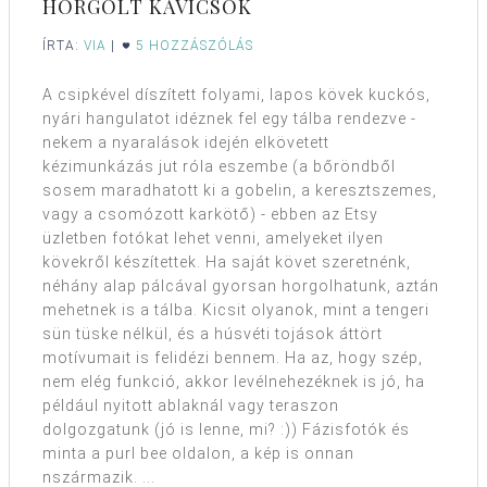
HORGOLT KAVICSOK
ÍRTA:
VIA
|
5 HOZZÁSZÓLÁS
A csipkével díszített folyami, lapos kövek kuckós,
nyári hangulatot idéznek fel egy tálba rendezve -
nekem a nyaralások idején elkövetett
kézimunkázás jut róla eszembe (a bőröndből
sosem maradhatott ki a gobelin, a keresztszemes,
vagy a csomózott karkötő) - ebben az Etsy
üzletben fotókat lehet venni, amelyeket ilyen
kövekről készítettek. Ha saját követ szeretnénk,
néhány alap pálcával gyorsan horgolhatunk, aztán
mehetnek is a tálba. Kicsit olyanok, mint a tengeri
sün tüske nélkül, és a húsvéti tojások áttört
motívumait is felidézi bennem. Ha az, hogy szép,
nem elég funkció, akkor levélnehezéknek is jó, ha
például nyitott ablaknál vagy teraszon
dolgozgatunk (jó is lenne, mi? :)) Fázisfotók és
minta a purl bee oldalon, a kép is onnan
nszármazik. ...