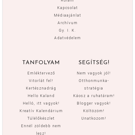
Rólam
Kapcsolat
Médiaajánlat
Archívum
Gy. I. K.
Adatvédelem
TANFOLYAM
SEGÍTSÉG!
Emléktervező
Nem vagyok jól!
Vitorlát fel!
Otthonmunka-
Kertésznadrág
stratégia
Hello Kaland
Káosz a ruhatáram!
Helló, itt vagyok!
Blogger vagyok!
Kreatív Kalendárium
Költözöm!
Túlélőkészlet
Unatkozom!
Ennél zöldebb nem
lesz!