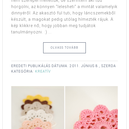
nem szerepel mellettük, de szerintem aki tud
horgolni, az könnyen "lelesheti" a mintát valamelyik
dinnyéről. Az akasztó fül tuti, hogy láncszemekből
készült, a magokat pedig utólag hímezték rájuk. A
kép klikkre nő, hogy jobban meg tudjátok
tanulmányozni. :) ...
OLVASS TOVÁBB
EREDETI PUBLIKÁLÁS DÁTUMA:
2011. JÚNIUS 8., SZERDA
KATEGÓRIA:
KREATÍV