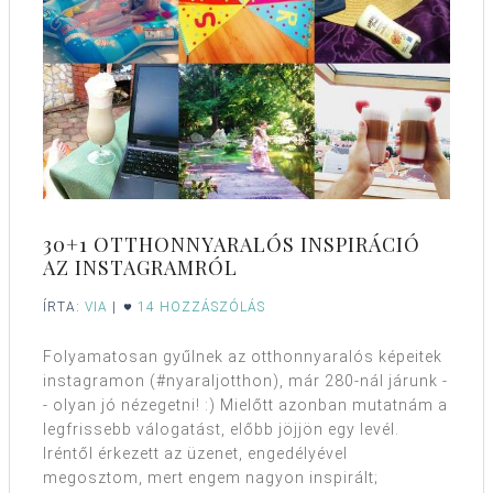
30+1 OTTHONNYARALÓS INSPIRÁCIÓ
AZ INSTAGRAMRÓL
ÍRTA:
VIA
|
14 HOZZÁSZÓLÁS
Folyamatosan gyűlnek az otthonnyaralós képeitek
instagramon (#nyaraljotthon), már 280-nál járunk -
- olyan jó nézegetni! :) Mielőtt azonban mutatnám a
legfrissebb válogatást, előbb jöjjön egy levél.
Iréntől érkezett az üzenet, engedélyével
megosztom, mert engem nagyon inspirált;