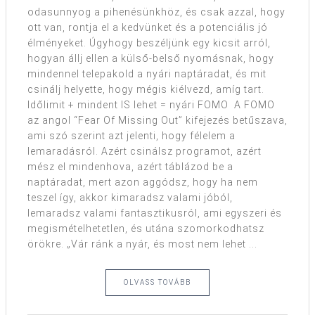
odasunnyog a pihenésünkhöz, és csak azzal, hogy
ott van, rontja el a kedvünket és a potenciális jó
élményeket. Úgyhogy beszéljünk egy kicsit arról,
hogyan állj ellen a külső-belső nyomásnak, hogy
mindennel telepakold a nyári naptáradat, és mit
csinálj helyette, hogy mégis kiélvezd, amíg tart.
Időlimit + mindent IS lehet = nyári FOMO A FOMO
az angol “Fear Of Missing Out” kifejezés betűszava,
ami szó szerint azt jelenti, hogy félelem a
lemaradásról. Azért csinálsz programot, azért
mész el mindenhova, azért táblázod be a
naptáradat, mert azon aggódsz, hogy ha nem
teszel így, akkor kimaradsz valami jóból,
lemaradsz valami fantasztikusról, ami egyszeri és
megismételhetetlen, és utána szomorkodhatsz
örökre. „Vár ránk a nyár, és most nem lehet ...
OLVASS TOVÁBB