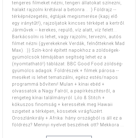
tengeres filmeket nézni, tengeri állatokat színezni,
halakt rajzolni krétával a betonra... :) Földrajz --
térképnézegetés, égtájak megismerése (kapj elő
egy iránytűt!), rajzoljatok kincses térképet a kertről.
Járművek -- kerekes, repülő, víz alatt, víz felett...
Barkácsolni is lehet, vagy rajzolni, tervezni, autós
filmet nézni (gyerekeknek Verdák, felnőtteknek Mad
Max). :)) Szín-köré épített napokhoz a zöldségek-
gyümölcsök témájában segítség lehet ez a
(nyomtatható!) táblázat: BBC Good Food zöldség-
gyümölcs adagok. Földrészek + filmek párosa --
meséket is lehet tematizálni, egész estés/napos
programmá bővíteni! Mulan + kínai ebéd +
olvassatok a Nagy Falról, a papírkészítésről, a
rengeteg kínai találmányról. Lilo & Stitch +
kókuszos finomság + keressétek meg Hawaii
szigeteit a térképen, kössetek virágfüzért.
Oroszlánkirály + Afrika: hány országból is áll ez a
földrész? Mennyi nyelvet beszélnek ott? Mekkora ...