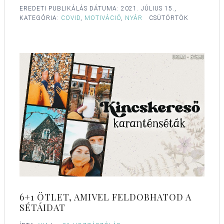
EREDETI PUBLIKÁLÁS DÁTUMA:
2021. JÚLIUS 15.,
KATEGÓRIA:
COVID
,
MOTIVÁCIÓ
,
NYÁR
CSÜTÖRTÖK
6+1 ÖTLET, AMIVEL FELDOBHATOD A
SÉTÁIDAT