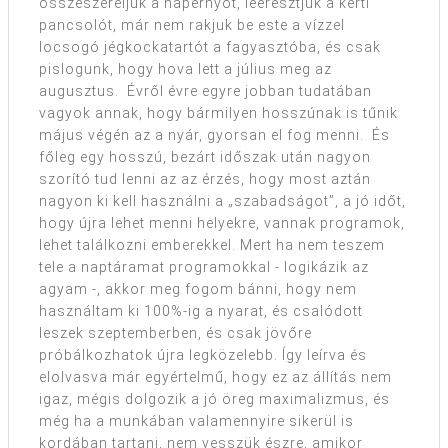
összeszereljük a napernyőt, leeresztjük a kerti
pancsolót, már nem rakjuk be este a vízzel
locsogó jégkockatartót a fagyasztóba, és csak
pislogunk, hogy hova lett a július meg az
augusztus. Évről évre egyre jobban tudatában
vagyok annak, hogy bármilyen hosszúnak is tűnik
május végén az a nyár, gyorsan el fog menni. És
főleg egy hosszú, bezárt időszak után nagyon
szorító tud lenni az az érzés, hogy most aztán
nagyon ki kell használni a „szabadságot”, a jó időt,
hogy újra lehet menni helyekre, vannak programok,
lehet találkozni emberekkel. Mert ha nem teszem
tele a naptáramat programokkal - logikázik az
agyam -, akkor meg fogom bánni, hogy nem
használtam ki 100%-ig a nyarat, és csalódott
leszek szeptemberben, és csak jövőre
próbálkozhatok újra legközelebb. Így leírva és
elolvasva már egyértelmű, hogy ez az állítás nem
igaz, mégis dolgozik a jó öreg maximalizmus, és
még ha a munkában valamennyire sikerül is
kordában tartani, nem vesszük észre, amikor