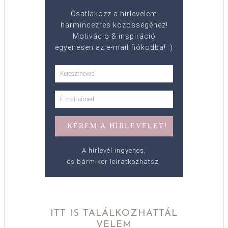
Csatlakozz a hírlevelem
harmincezres közösségéhez!
Motiváció & inspiráció
egyenesen az e-mail fiókodba! :)
A hírlevél ingyenes,
és bármikor leiratkozhatsz.
ITT IS TALÁLKOZHATTÁL
VELEM