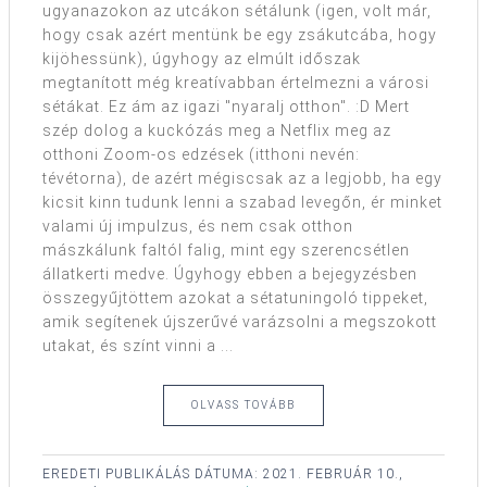
ugyanazokon az utcákon sétálunk (igen, volt már,
hogy csak azért mentünk be egy zsákutcába, hogy
kijöhessünk), úgyhogy az elmúlt időszak
megtanított még kreatívabban értelmezni a városi
sétákat. Ez ám az igazi "nyaralj otthon". :D Mert
szép dolog a kuckózás meg a Netflix meg az
otthoni Zoom-os edzések (itthoni nevén:
tévétorna), de azért mégiscsak az a legjobb, ha egy
kicsit kinn tudunk lenni a szabad levegőn, ér minket
valami új impulzus, és nem csak otthon
mászkálunk faltól falig, mint egy szerencsétlen
állatkerti medve. Úgyhogy ebben a bejegyzésben
összegyűjtöttem azokat a sétatuningoló tippeket,
amik segítenek újszerűvé varázsolni a megszokott
utakat, és színt vinni a ...
OLVASS TOVÁBB
EREDETI PUBLIKÁLÁS DÁTUMA:
2021. FEBRUÁR 10.,