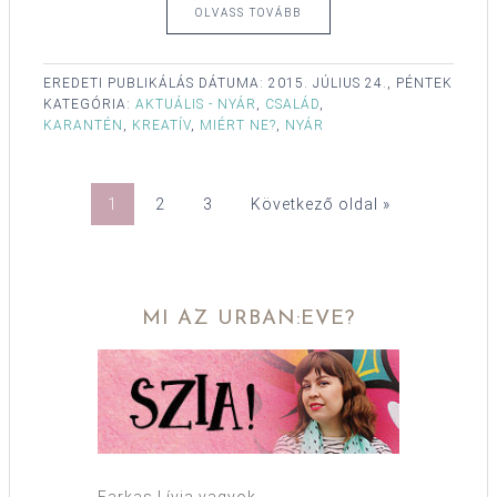
OLVASS TOVÁBB
EREDETI PUBLIKÁLÁS DÁTUMA:
2015. JÚLIUS 24., PÉNTEK
KATEGÓRIA:
AKTUÁLIS - NYÁR
,
CSALÁD
,
KARANTÉN
,
KREATÍV
,
MIÉRT NE?
,
NYÁR
1
2
3
Következő oldal »
MI AZ URBAN:EVE?
Farkas Lívia vagyok.