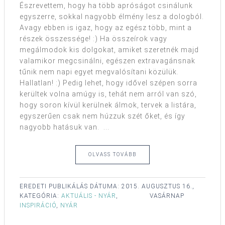
Észrevettem, hogy ha több apróságot csinálunk
egyszerre, sokkal nagyobb élmény lesz a dologból.
Avagy ebben is igaz, hogy az egész több, mint a
részek összessége! :) Ha összeírok vagy
megálmodok kis dolgokat, amiket szeretnék majd
valamikor megcsinálni, egészen extravagánsnak
tűnik nem napi egyet megvalósítani közülük.
Hallatlan! :) Pedig lehet, hogy idővel szépen sorra
kerültek volna amúgy is, tehát nem arról van szó,
hogy soron kívül kerülnek álmok, tervek a listára,
egyszerűen csak nem húzzuk szét őket, és így
nagyobb hatásuk van. ...
OLVASS TOVÁBB
EREDETI PUBLIKÁLÁS DÁTUMA:
2015. AUGUSZTUS 16.,
KATEGÓRIA:
AKTUÁLIS - NYÁR
,
VASÁRNAP
INSPIRÁCIÓ
,
NYÁR