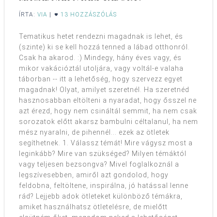
ÍRTA:
VIA
|
13 HOZZÁSZÓLÁS
Tematikus hetet rendezni magadnak is lehet, és
(szinte) ki se kell hozzá tenned a lábad otthonról.
Csak ha akarod. :) Mindegy, hány éves vagy, és
mikor vakációztál utoljára, vagy voltál-e valaha
táborban -- itt a lehetőség, hogy szervezz egyet
magadnak! Olyat, amilyet szeretnél. Ha szeretnéd
hasznosabban eltölteni a nyaradat, hogy ősszel ne
azt érezd, hogy nem csináltál semmit, ha nem csak
sorozatok előtt akarsz bambulni céltalanul, ha nem
mész nyaralni, de pihennél... ezek az ötletek
segíthetnek. 1. Válassz témát! Mire vágysz most a
leginkább? Mire van szükséged? Milyen témáktól
vagy teljesen bezsongva? Mivel foglalkoznál a
legszívesebben, amiről azt gondolod, hogy
feldobna, feltöltene, inspirálna, jó hatással lenne
rád? Lejjebb adok ötleteket különböző témákra,
amiket használhatsz ötletelésre, de mielőtt