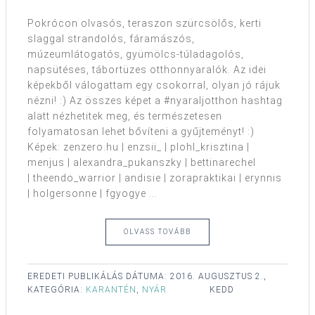
Pokrócon olvasós, teraszon szürcsölős, kerti
slaggal strandolós, fáramászós,
múzeumlátogatós, gyümölcs-túladagolós,
napsütéses, tábortüzes otthonnyaralók. Az idei
képekből válogattam egy csokorral, olyan jó rájuk
nézni! :) Az összes képet a #nyaraljotthon hashtag
alatt nézhetitek meg, és természetesen
folyamatosan lehet bővíteni a gyűjteményt! :)
Képek: zenzero.hu | enzsii_ | plohl_krisztina |
menjus | alexandra_pukanszky | bettinarechel
| theendo_warrior | andisie | zorapraktikai | erynnis
| holgersonne | fgyogye ...
OLVASS TOVÁBB
EREDETI PUBLIKÁLÁS DÁTUMA:
2016. AUGUSZTUS 2.,
KATEGÓRIA:
KARANTÉN
,
NYÁR
KEDD