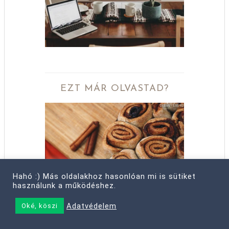
EZT MÁR OLVASTAD?
Hahó :) Más oldalakhoz hasonlóan mi is sütiket
használunk a működéshez.
Adatvédelem
Oké, köszi
FAHÉJAS CSIGA