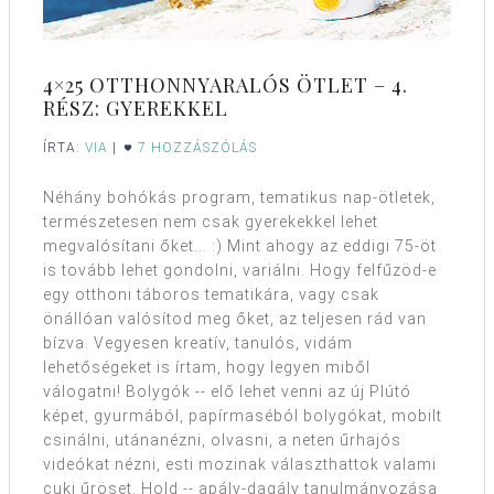
4×25 OTTHONNYARALÓS ÖTLET – 4.
RÉSZ: GYEREKKEL
ÍRTA:
VIA
|
7 HOZZÁSZÓLÁS
Néhány bohókás program, tematikus nap-ötletek,
természetesen nem csak gyerekekkel lehet
megvalósítani őket... :) Mint ahogy az eddigi 75-öt
is tovább lehet gondolni, variálni. Hogy felfűzöd-e
egy otthoni táboros tematikára, vagy csak
önállóan valósítod meg őket, az teljesen rád van
bízva. Vegyesen kreatív, tanulós, vidám
lehetőségeket is írtam, hogy legyen miből
válogatni! Bolygók -- elő lehet venni az új Plútó
képet, gyurmából, papírmaséból bolygókat, mobilt
csinálni, utánanézni, olvasni, a neten űrhajós
videókat nézni, esti mozinak választhattok valami
cuki űröset. Hold -- apály-dagály tanulmányozása