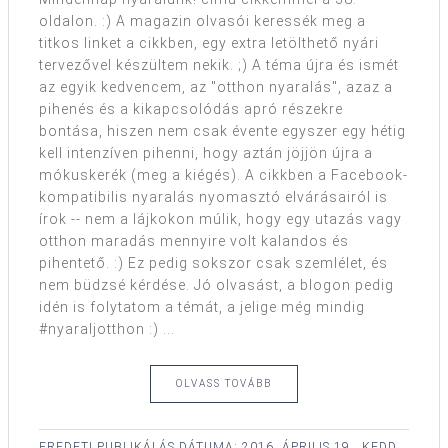
oldalon. :) A magazin olvasói keressék meg a
titkos linket a cikkben, egy extra letölthető nyári
tervezővel készültem nekik. ;) A téma újra és ismét
az egyik kedvencem, az "otthon nyaralás", azaz a
pihenés és a kikapcsolódás apró részekre
bontása, hiszen nem csak évente egyszer egy hétig
kell intenzíven pihenni, hogy aztán jöjjön újra a
mókuskerék (meg a kiégés). A cikkben a Facebook-
kompatibilis nyaralás nyomasztó elvárásairól is
írok -- nem a lájkokon múlik, hogy egy utazás vagy
otthon maradás mennyire volt kalandos és
pihentető. :) Ez pedig sokszor csak szemlélet, és
nem büdzsé kérdése. Jó olvasást, a blogon pedig
idén is folytatom a témát, a jelige még mindig
#nyaraljotthon :) ...
OLVASS TOVÁBB
EREDETI PUBLIKÁLÁS DÁTUMA:
2016. ÁPRILIS 19., KEDD