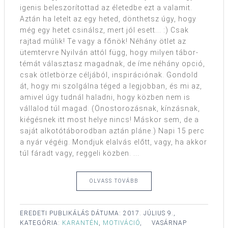
igenis beleszorítottad az életedbe ezt a valamit.
Aztán ha letelt az egy heted, dönthetsz úgy, hogy
még egy hetet csinálsz, mert jól esett... :) Csak
rajtad múlik! Te vagy a főnök! Néhány ötlet az
ütemtervre Nyilván attól függ, hogy milyen tábor-
témát választasz magadnak, de íme néhány opció,
csak ötletbörze céljából, inspirációnak. Gondold
át, hogy mi szolgálna téged a legjobban, és mi az,
amivel úgy tudnál haladni, hogy közben nem is
vállalod túl magad. (Önostorozásnak, kínzásnak,
kiégésnek itt most helye nincs! Máskor sem, de a
saját alkotótáborodban aztán pláne.) Napi 15 perc
a nyár végéig. Mondjuk elalvás előtt, vagy, ha akkor
túl fáradt vagy, reggeli közben. ...
OLVASS TOVÁBB
EREDETI PUBLIKÁLÁS DÁTUMA:
2017. JÚLIUS 9.,
KATEGÓRIA:
KARANTÉN
,
MOTIVÁCIÓ
,
VASÁRNAP