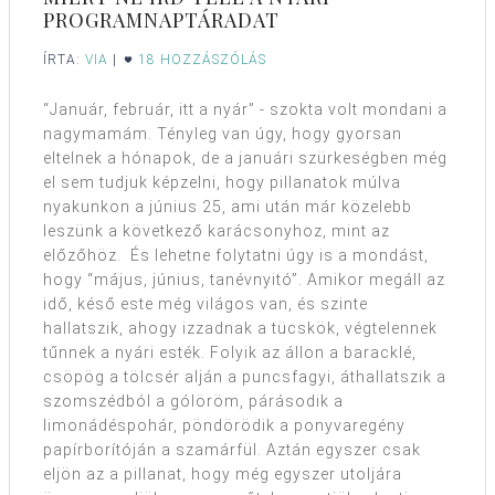
PROGRAMNAPTÁRADAT
ÍRTA:
VIA
|
18 HOZZÁSZÓLÁS
“Január, február, itt a nyár” - szokta volt mondani a
nagymamám. Tényleg van úgy, hogy gyorsan
eltelnek a hónapok, de a januári szürkeségben még
el sem tudjuk képzelni, hogy pillanatok múlva
nyakunkon a június 25, ami után már közelebb
leszünk a következő karácsonyhoz, mint az
előzőhöz. És lehetne folytatni úgy is a mondást,
hogy “május, június, tanévnyitó”. Amikor megáll az
idő, késő este még világos van, és szinte
hallatszik, ahogy izzadnak a tücskök, végtelennek
tűnnek a nyári esték. Folyik az állon a baracklé,
csöpög a tölcsér alján a puncsfagyi, áthallatszik a
szomszédból a gólöröm, párásodik a
limonádéspohár, pöndörödik a ponyvaregény
papírborítóján a szamárfül. Aztán egyszer csak
eljön az a pillanat, hogy még egyszer utoljára