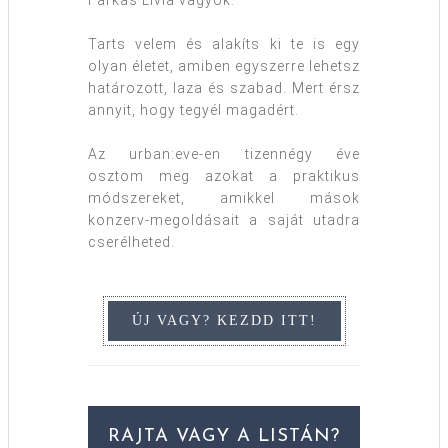
Tarts velem és alakíts ki te is egy
olyan életet, amiben egyszerre lehetsz
határozott, laza és szabad. Mert érsz
annyit, hogy tegyél magadért.
Az urban:eve-en tizennégy éve
osztom meg azokat a praktikus
módszereket, amikkel mások
konzerv-megoldásait a saját utadra
cserélheted.
RAJTA VAGY A LISTÁN?