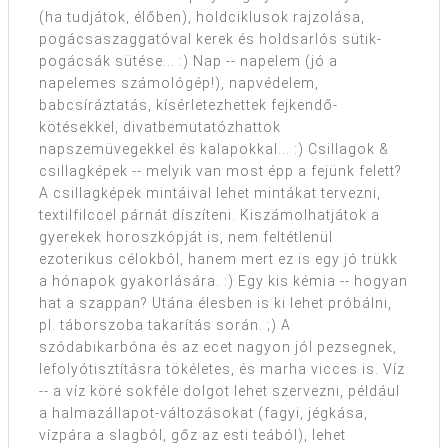
(ha tudjátok, élőben), holdciklusok rajzolása,
pogácsaszaggatóval kerek és holdsarlós sütik-
pogácsák sütése... :) Nap -- napelem (jó a
napelemes számológép!), napvédelem,
babcsíráztatás, kísérletezhettek fejkendő-
kötésekkel, divatbemutatózhattok
napszemüvegekkel és kalapokkal... :) Csillagok &
csillagképek -- melyik van most épp a fejünk felett?
A csillagképek mintáival lehet mintákat tervezni,
textilfilccel párnát díszíteni. Kiszámolhatjátok a
gyerekek horoszkópját is, nem feltétlenül
ezoterikus célokból, hanem mert ez is egy jó trükk
a hónapok gyakorlására. :) Egy kis kémia -- hogyan
hat a szappan? Utána élesben is ki lehet próbálni,
pl. táborszoba takarítás során. ;) A
szódabikarbóna és az ecet nagyon jól pezsegnek,
lefolyótisztításra tökéletes, és marha vicces is. Víz
-- a víz köré sokféle dolgot lehet szervezni, például
a halmazállapot-változásokat (fagyi, jégkása,
vízpára a slagból, gőz az esti teából), lehet