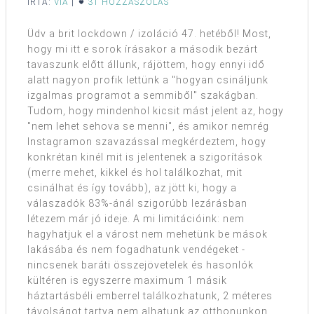
ÍRTA:
VIA
|
31 HOZZÁSZÓLÁS
Üdv a brit lockdown / izoláció 47. hetéből! Most,
hogy mi itt e sorok írásakor a második bezárt
tavaszunk előtt állunk, rájöttem, hogy ennyi idő
alatt nagyon profik lettünk a "hogyan csináljunk
izgalmas programot a semmiből" szakágban.
Tudom, hogy mindenhol kicsit mást jelent az, hogy
"nem lehet sehova se menni", és amikor nemrég
Instagramon szavazással megkérdeztem, hogy
konkrétan kinél mit is jelentenek a szigorítások
(merre mehet, kikkel és hol találkozhat, mit
csinálhat és így tovább), az jött ki, hogy a
válaszadók 83%-ánál szigorúbb lezárásban
létezem már jó ideje. A mi limitációink: nem
hagyhatjuk el a várost nem mehetünk be mások
lakásába és nem fogadhatunk vendégeket -
nincsenek baráti összejövetelek és hasonlók
kültéren is egyszerre maximum 1 másik
háztartásbéli emberrel találkozhatunk, 2 méteres
távolságot tartva nem alhatunk az otthonunkon