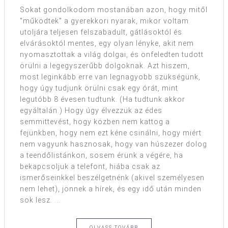
Sokat gondolkodom mostanában azon, hogy mitől
"működtek" a gyerekkori nyarak, mikor voltam
utoljára teljesen felszabadult, gátlásoktól és
elvárásoktól mentes, egy olyan lényke, akit nem
nyomasztottak a világ dolgai, és önfeledten tudott
örülni a legegyszerűbb dolgoknak. Azt hiszem,
most leginkább erre van legnagyobb szükségünk,
hogy úgy tudjunk örülni csak egy órát, mint
legutóbb 8 évesen tudtunk. (Ha tudtunk akkor
egyáltalán.) Hogy úgy élvezzük az édes
semmittevést, hogy közben nem kattog a
fejünkben, hogy nem ezt kéne csinálni, hogy miért
nem vagyunk hasznosak, hogy van húszezer dolog
a teendőlistánkon, sosem érünk a végére, ha
bekapcsoljuk a telefont, hiába csak az
ismerőseinkkel beszélgetnénk (akivel személyesen
nem lehet), jönnek a hírek, és egy idő után minden
sok lesz. ...
OLVASS TOVÁBB