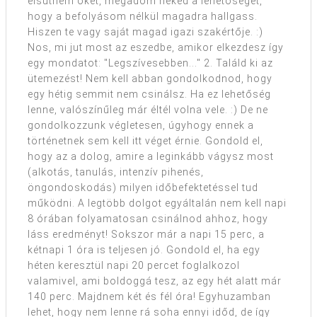
elsütném őket, megadom neked a lehetőséget,
hogy a befolyásom nélkül magadra hallgass.
Hiszen te vagy saját magad igazi szakértője. :)
Nos, mi jut most az eszedbe, amikor elkezdesz így
egy mondatot: "Legszívesebben..." 2. Találd ki az
ütemezést! Nem kell abban gondolkodnod, hogy
egy hétig semmit nem csinálsz. Ha ez lehetőség
lenne, valószínűleg már éltél volna vele. :) De ne
gondolkozzunk végletesen, úgyhogy ennek a
történetnek sem kell itt véget érnie. Gondold el,
hogy az a dolog, amire a leginkább vágysz most
(alkotás, tanulás, intenzív pihenés,
öngondoskodás) milyen időbefektetéssel tud
működni. A legtöbb dolgot egyáltalán nem kell napi
8 órában folyamatosan csinálnod ahhoz, hogy
láss eredményt! Sokszor már a napi 15 perc, a
kétnapi 1 óra is teljesen jó. Gondold el, ha egy
héten keresztül napi 20 percet foglalkozol
valamivel, ami boldoggá tesz, az egy hét alatt már
140 perc. Majdnem két és fél óra! Egyhuzamban
lehet, hogy nem lenne rá soha ennyi időd, de így