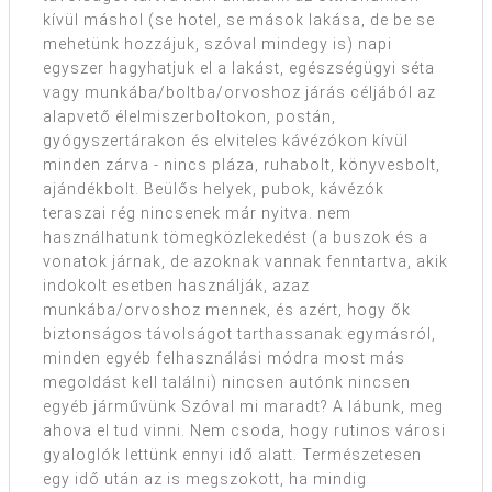
kívül máshol (se hotel, se mások lakása, de be se
mehetünk hozzájuk, szóval mindegy is) napi
egyszer hagyhatjuk el a lakást, egészségügyi séta
vagy munkába/boltba/orvoshoz járás céljából az
alapvető élelmiszerboltokon, postán,
gyógyszertárakon és elviteles kávézókon kívül
minden zárva - nincs pláza, ruhabolt, könyvesbolt,
ajándékbolt. Beülős helyek, pubok, kávézók
teraszai rég nincsenek már nyitva. nem
használhatunk tömegközlekedést (a buszok és a
vonatok járnak, de azoknak vannak fenntartva, akik
indokolt esetben használják, azaz
munkába/orvoshoz mennek, és azért, hogy ők
biztonságos távolságot tarthassanak egymásról,
minden egyéb felhasználási módra most más
megoldást kell találni) nincsen autónk nincsen
egyéb járművünk Szóval mi maradt? A lábunk, meg
ahova el tud vinni. Nem csoda, hogy rutinos városi
gyaloglók lettünk ennyi idő alatt. Természetesen
egy idő után az is megszokott, ha mindig