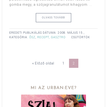
gomba megy, a szójagranulátumot kihagyom. ...
OLVASS TOVÁBB
EREDETI PUBLIKÁLÁS DÁTUMA:
2008. MÁJUS 15.,
KATEGÓRIA:
ŐSZ
,
RECEPT, GASZTRO
CSÜTÖRTÖK
« Előző oldal
1
2
MI AZ URBAN:EVE?