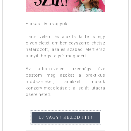
Farkas Lívia vagyok.
Tarts velem és alakíts ki te is egy
olyan életet, amiben egyszerre lehetsz
határozott, laza és szabad. Mert érsz
annyit, hogy tegyél magadért.
Az urban:eve-en tizennégy éve
osztom meg azokat a praktikus
módszereket, amikkel mások
konzerv-megoldásait a saját utadra
cserélheted.