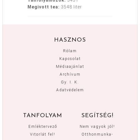
Tanfolyamozók:
5431
Megivott tea:
3548 liter
HASZNOS
Rólam
Kapcsolat
Médiaajánlat
Archívum
Gy. I. K.
Adatvédelem
TANFOLYAM
SEGÍTSÉG!
Emléktervező
Nem vagyok jól!
Vitorlát fel!
Otthonmunka-