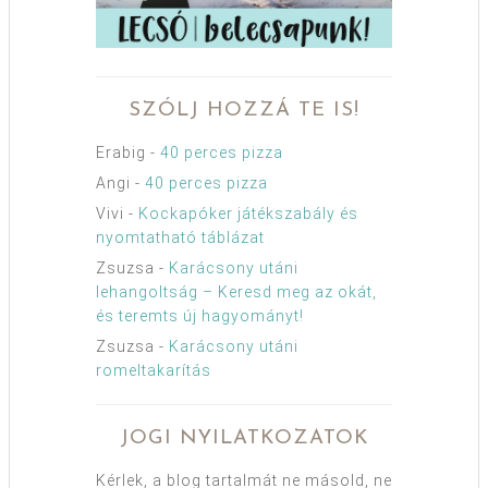
SZÓLJ HOZZÁ TE IS!
Erabig
-
40 perces pizza
Angi
-
40 perces pizza
Vivi
-
Kockapóker játékszabály és
nyomtatható táblázat
Zsuzsa
-
Karácsony utáni
lehangoltság – Keresd meg az okát,
és teremts új hagyományt!
Zsuzsa
-
Karácsony utáni
romeltakarítás
JOGI NYILATKOZATOK
Kérlek, a blog tartalmát ne másold, ne