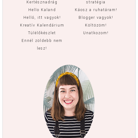
Kertésznadrág
stratégia
Hello Kaland
Káosz a ruhatáram!
Helló, itt vagyok!
Blogger vagyok!
Kreatív Kalendárium
Költözöm!
Túlélőkészlet
Unatkozom!
Ennél zöldebb nem
lesz!