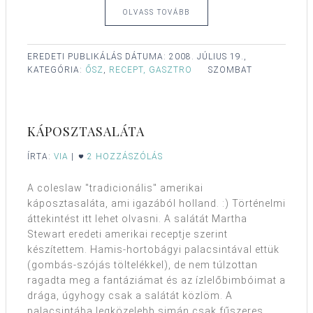
OLVASS TOVÁBB
EREDETI PUBLIKÁLÁS DÁTUMA:
2008. JÚLIUS 19.,
KATEGÓRIA:
ŐSZ
,
RECEPT, GASZTRO
SZOMBAT
KÁPOSZTASALÁTA
ÍRTA:
VIA
|
2 HOZZÁSZÓLÁS
A coleslaw "tradicionális" amerikai
káposztasaláta, ami igazából holland. :) Történelmi
áttekintést itt lehet olvasni. A salátát Martha
Stewart eredeti amerikai receptje szerint
készítettem. Hamis-hortobágyi palacsintával ettük
(gombás-szójás töltelékkel), de nem túlzottan
ragadta meg a fantáziámat és az ízlelőbimbóimat a
drága, úgyhogy csak a salátát közlöm. A
palacsintába legközelebb simán csak fűszeres