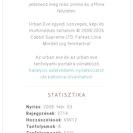
jelentesd meg más online és offline
felületen.
Urban:Eve egyedi szöveges, képi és
multimédiás tartalom © 2008-2026
Cabbit Supreme LTD, Farkas Lívia.
Minden jog fenntartva!
Az urban:eve és az urban:eve
tanfolyami portálra vonatkozó
hatályos adatvédelmi nyilatkozatot
ide kattintva olvashatod
.
STATISZTIKA
Nyitás:
2008. febr. 03.
Bejegyzések:
3714
Hozzászólások:
69012
Tanfolyamok:
8