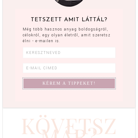
TETSZETT AMIT LÁTTÁL?
Még több hasznos anyag boldogságról,
célokról, egy olyan életről, amit szeretsz
élni - e-mailen is.
KÖVETSZ
MÁR?