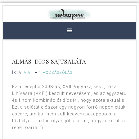
ALMÁS-DIÓS SAJTSALÁTA
ÍRTA:
VIA
|
1 HOZZÁSZÓLÁS
Ez a recept a 2008-as, XVII. Vigyázz, kész, főzz!
kihívásra (VKF!) készült nevezésem, és az egyszerű
és finom kombinációt dícséri, hogy azóta aktuális.
Ezt a salátát először egy nagyon forró napon ettük
ebédre, amikor nem volt kedvem bekapcsolni a
tűzhelyet -- aztán olyan jól sikerült, hogy felkerült a
repertoárra. :) ...