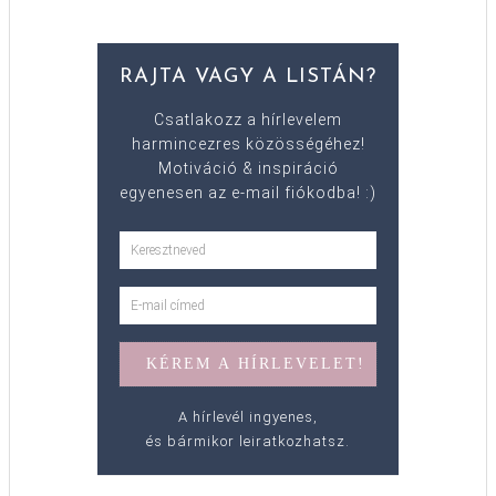
RAJTA VAGY A LISTÁN?
Csatlakozz a hírlevelem
harmincezres közösségéhez!
Motiváció & inspiráció
egyenesen az e-mail fiókodba! :)
A hírlevél ingyenes,
és bármikor leiratkozhatsz.